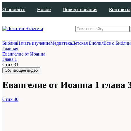
О проекте
Новое
Пожертвования
Контакты
Библия
Начать изучение
Медиатека
Детская Библия
Все о Библии
Главная
Евангелие от Иоанна
Глава 1
Стих 31
Обучающее видео
Евангелие от Иоанна 1 глава 
Стих 30