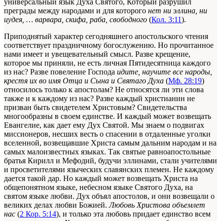
универсальный язык Духа Святого, Который разрушил
преграды между народами и для которого
нет ни эллина, ни
иудея, … варвара, скифа, раба, свободного
(
Кол. 3:11
).
Приподнятый характер сегодняшнего апостольского чтения
соответствует праздничному богослужению. Но прочитанное
нами имеет и увещевательный смысл. Разве крещение,
которое мы приняли, не есть личная Пятидесятница каждого
из нас? Разве повеление Господа
идите, научите все народы,
крестя их во имя Отца и Сына и Святаго Духа
(
Мф. 28:19
)
относилось только к апостолам? Не относятся ли эти слова
также и к каждому из нас? Разве каждый христианин не
призван быть свидетелем Христовым? Свидетельства
многообразны в своем единстве. И каждый может возвещать
Евангелие, как дает ему Дух Святой. Мы знаем о подвигах
миссионеров, несших весть о спасении в отдаленные уголки
вселенной, возвещавшие Христа самым дальним народам и на
самых малоизвестных языках. Так святые равноапостольные
братья Кирилл и Мефодий, будучи эллинами, стали учителями
и просветителями языческих славянских племен. Не каждому
дается такой дар. Но каждый может возвещать Христа на
общепонятном языке, небесном языке Святого Духа, на
святом языке любви. Дух объял апостолов, и они возвещали о
великих делах любви Божией.
Любовь Христова объемлет
нас
(
2 Кор. 5:14
), и только эта любовь придает единство всем