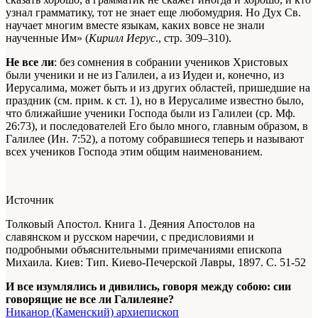
узнал грамматику, тот не знает еще любомудрия. Но Дух Св.
научает многим вместе языкам, каких вовсе не знали
наученные Им» (
Кирилл Иерус
., стр. 309–310).
Не все ли
: без сомнения в собрании учеников Христовых
были ученики и не из Галилеи, а из Иудеи и, конечно, из
Иерусалима, может быть и из других областей, пришедшие на
праздник (см. прим. к ст. 1), но в Иерусалиме известно было,
что ближайшие ученики Господа были из Галилеи (ср. Мф.
26:73), и последователей Его было много, главным образом, в
Галилее (Ин. 7:52), а потому собравшиеся теперь и называют
всех учеников Господа этим общим наименованием.
Источник
Толковый Апостол. Книга 1. Деяния Апостолов на
славянском и русском наречии, с предисловиями и
подробными объяснительными примечаниями епископа
Михаила. Киев: Тип. Киево-Печерской Лавры, 1897. С. 51-52
И все изумлялись и дивились, говоря между собою: сии
говорящие не все ли Галилеяне?
Никанор (Каменский) архиепископ