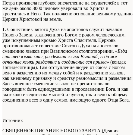
Петра произвела глубокое впечатление на слушателей: в тот
же день около 3000 человек уверовали во Христа и
крестились в Него. Так положено основание великому зданию
Церкви Христовой на земле.
1
. Сошествие Святого Духа на апостолов служит началом
Нового Завета, заключенного Богом с родом человеческим,
уже искупленным кровью Христа Спасителя. Церковь
противополагает сошествие Святого Духа на апостолов
смешению языков при Вавилонском столпотворении.
«Егда
снисшед языки слия, разделяши языки Вышний; егда же
огненные языки разделяше и соединение вся призва»
(кондак
Пятидесятницы). Там отступление людей от союза с Богом
вело к разделению их между собой и к разделению языков,
как внешнему признаку и средству разномыслия и разделения.
Здесь внешнее смешение языков не препятствовало
говорящим быть единодушными в прославлении Бога, и как
вытекало из единства мыслей и чувств, так и вело к общему
соединению всех в одну семью, имеющую одного Отца Бога.
Источник
СВЯЩЕННОЕ ПИСАНИЕ НОВОГО ЗАВЕТА (Деяния