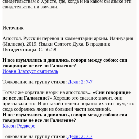
свидетельствам о Христе, где, когда и на каком бы языке эти
свидетельства ни звучали.
Источник
Апостол. Русский перевод и комментарии архим. Ианнуария
(Ивлиева). 2019. Языки Святого Духа. В праздник
Пятидесятницы. С. 56-58
И все изумлялись и дивились, говоря между собою: сии
говорящие не все ли Галилеяне?
Иоанн Златоуст святитель
Толкование на группу стихов:
Деян: 2: 7-7
Тотчас же обратили взоры на апостолов...
«Сии говорящие
не все ли Галилеяне
?» Хорошо это сказано; значит, они
признавали это. И до такой степени поразил их этот шум, что
сюда собрались люди из большей части вселенной.
И все изумлялись и дивились, говоря между собою: сии
говорящие не все ли Галилеяне?
Клеон Роджерс
Толкование на группу стихов:
Деян: 2: 7-7