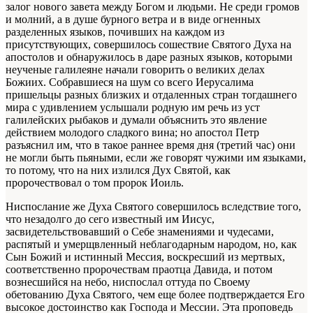
залог нового завета между Богом и людьми. Не среди громов
и молний, а в душе бурного ветра и в виде огненных
разделенных языков, почивших на каждом из
присутствующих, совершилось сошествие Святого Духа на
апостолов и обнаружилось в даре разных языков, которыми
неученые галилеяне начали говорить о великих делах
Божиих. Собравшиеся на шум со всего Иерусалима
пришельцы разных близких и отдаленных стран тогдашнего
мира с удивлением услышали родную им речь из уст
галилейских рыбаков и думали объяснить это явление
действием молодого сладкого вина; но апостол Петр
разъяснил им, что в такое раннее время дня (третий час) они
не могли быть пьяными, если же говорят чужими им языками,
то потому, что на них излился Дух Святой, как
пророчествовал о том пророк Иоиль.
Ниспослание же Духа Святого совершилось вследствие того,
что незадолго до сего известный им Иисус,
засвидетельствовавший о Себе знамениями и чудесами,
распятый и умерщвленный неблагодарным народом, но, как
Сын Божий и истинный Мессия, воскресший из мертвых,
соответственно пророчествам праотца Давида, и потом
вознесшийся на небо, ниспослал оттуда по Своему
обетованию Духа Святого, чем еще более подтверждается Его
высокое достоинство как Господа и Мессии. Эта проповедь