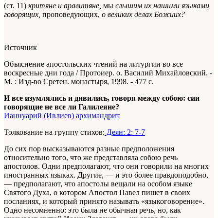
(ст. 11)
критяне и аравитяне,
мы
слышим их нашими языками
говорящих,
проповедующих,
о великих делах Божиих?
Источник
Объяснение апостольских чтений на литургии во все
воскресные дни года / Протоиер. о. Василий Михайловский. -
М. : Изд-во Сретен. монастыря, 1998. - 477 с.
И все изумлялись и дивились, говоря между собою: сии
говорящие не все ли Галилеяне?
Ианнуарий (Ивлиев) архимандрит
Толкование на группу стихов:
Деян: 2: 7-7
До сих пор высказываются разные предположения
относительно того, что же представляла собою речь
апостолов. Одни предполагают, что они говорили на многих
иностранных языках. Другие, — и это более правдоподобно,
— предполагают, что апостолы вещали на особом языке
Святого Духа, о котором Апостол Павел пишет в своих
посланиях, и который принято называть «языкоговорение».
Одно несомненно: это была не обычная речь, но, как