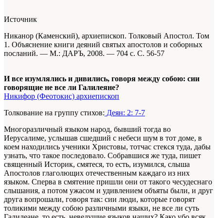
Источник
Никанор (Каменский), архиепископ. Толковый Апостол. Том
1. Объяснение книги деяний святых апостолов и соборных
посланий. — М.: ДАРЪ, 2008. — 704 с. С. 56-57
И все изумлялись и дивились, говоря между собою: сии
говорящие не все ли Галилеяне?
Никифор (Феотокис) архиепископ
Толкование на группу стихов:
Деян: 2: 7-7
Многоразличный языком народ, бывший тогда во
Иерусалиме, услышав сшедший с небеси шум в тот доме, в
коем находились ученики Христовы, тотчас стекся туда, дабы
узнать, что такое последовало. Собравшися же туда, пишет
священный Историк, смятеся, то есть, изумился, слыша
Апостолов глаголющих отечественным каждаго из них
языком. Сперва в смятение пришли они от такого чесудеснаго
слышания, а потом ужасом и удивлением объяты были, и друг
друга вопрошали, говоря так: сии люди, которые говорят
толикими между собою различными языки, не все ли суть
Галилеане, то есть, неведущие языков наших? Како убо всяк