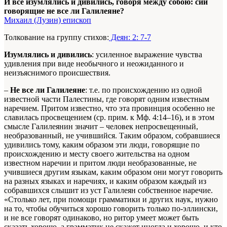
И все изумлялись и дивились, говоря между собою: сии
говорящие не все ли Галилеяне?
Михаил (Лузин) епископ
Толкование на группу стихов:
Деян: 2: 7-7
Изумлялись и дивились
: усиленное выражение чувства
удивления при виде необычного и неожиданного и
неизъяснимого происшествия.
–
Не все ли Галилеяне
: т.е. по происхождению из одной
известной части Палестины, где говорят одним известным
наречием. Притом известно, что эта провинция особенно не
славилась просвещением (ср. прим. к Мф. 4:14–16), и в этом
смысле Галилеянин значит – человек непросвещенный,
необразованный, не учившийся. Таким образом, собравшиеся
удивились тому, каким образом эти люди, говорящие по
происхождению и месту своего жительства на одном
известном наречии и притом люди необразованные, не
учившиеся другим языкам, каким образом они могут говорить
на разных языках и наречиях, и каким образом каждый из
собравшихся слышит из уст Галилеян собственное наречие.
«Столько лет, при помощи грамматики и других наук, нужно
на то, чтобы обучиться хорошо говорить только по-эллински,
и не все говорят одинаково, но ритор умеет может быть
сказать хорошо, а грамматик не скажет иногда и хорошо, и кто