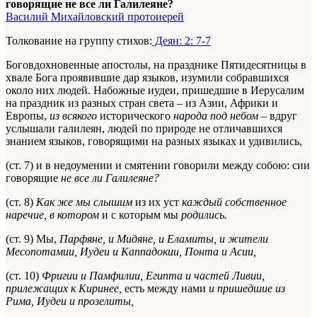
говорящие не все ли Галилеяне?
Василий Михайловский протоиерей
Толкование на группу стихов:
Деян: 2: 7-7
Боговдохновенные апостолы, на празднике Пятидесятницы в
хвале Бога проявившие дар языков, изумили собравшихся
около них людей. Набожные иудеи, пришедшие в Иерусалим
на праздник из разных стран света – из Азии, Африки и
Европы,
из всякого
исторического
народа под небом
– вдруг
услышали галилеян, людей по природе не отличавшихся
знанием языков, говорящими на разных языках и удивились,
(ст. 7) и в недоумении и смятении говорили между собою: сии
говорящие
не все ли Галилеяне?
(ст. 8)
Как же мы слышим
из их уст
каждый собственное
наречие, в котором
и с которым мы
родились.
(ст. 9) Мы,
Парфяне, и Мидяне, и Еламиты, и жители
Месопотамии, Иудеи и Каппадокии, Понта и Асии,
(ст. 10)
Фригии и Памфилии, Египта и частей Ливии,
прилежащих к Киринее,
есть между нами
и пришедшие из
Рима, Иудеи и прозелиты,