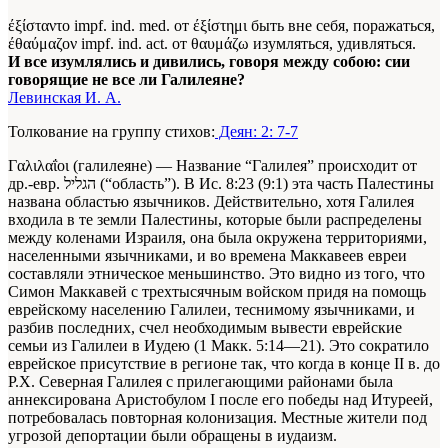
έξίσταντο impf. ind. med. от έξίστημι быть вне себя, поражаться,
έθαύμαζον impf. ind. act. от θαυμάζω изумляться, удивляться.
И все изумлялись и дивились, говоря между собою: сии
говорящие не все ли Галилеяне?
Левинская И. А.
Толкование на группу стихов:
Деян: 2: 7-7
Γαλιλαΐοι (галилеяне) — Название “Галилея” происходит от
др.-евр. הגליל (“область”). В Ис. 8:23 (9:1) эта часть Палестины
названа областью язычников. Действительно, хотя Галилея
входила в те земли Палестины, которые были распределены
между коленами Израиля, она была окружена территориями,
населенными язычниками, и во времена Маккавеев евреи
составляли этническое меньшинство. Это видно из того, что
Симон Маккавей с трехтысячным войском придя на помощь
еврейскому населению Галилеи, теснимому язычниками, и
разбив последних, счел необходимым вывести еврейские
семьи из Галилеи в Иудею (1 Макк. 5:14—21). Это сократило
еврейское присутствие в регионе так, что когда в конце II в. до
Р.Х. Северная Галилея с прилегающими районами была
аннексирована Аристобулом I после его победы над Итуреей,
потребовалась повторная колонизация. Местные жители под
угрозой депортации были обращены в иудаизм.