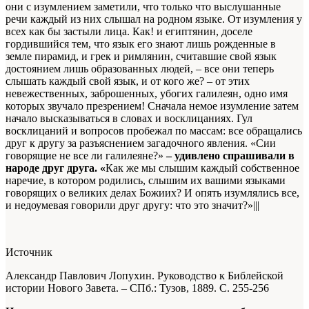
они с изумлением заметили, что только что выслушанные
речи каждый из них слышал на родном языке. От изумления у
всех как бы застыли лица. Как! и египтянин, доселе
гордившийся тем, что язык его знают лишь рожденные в
земле пирамид, и грек и римлянин, считавшие свой язык
достоянием лишь образованных людей, – все они теперь
слышать каждый свой язык, и от кого же? – от этих
невежественных, заброшенных, убогих галилеян, одно имя
которых звучало презрением! Сначала немое изумление затем
начало высказываться в словах и восклицаниях. Гул
восклицаний и вопросов пробежал по массам: все обращались
друг к другу за разъяснением загадочного явления. «Сии
говорящие не все ли галилеяне?»
– удивлено спра­шивали в
народе друг друга. «
Как же мы слышим каж­дый собственное
наречие, в котором родились, слышим их вашими языками
говорящих о великих делах Божиих? И опять изумлялись все,
и недоумевая говорили друг другу: что это значит?»|||
Источник
Александр Павлович Лопухин. Руководство к Библейской
истории Нового Завета. – СПб.: Тузов, 1889.
С. 255-256