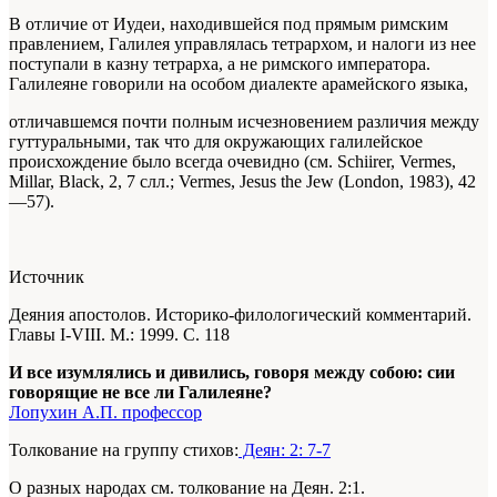
В отличие от Иудеи, находившейся под прямым римским
правлением, Галилея управлялась тетрархом, и налоги из нее
поступали в казну тетрарха, а не римского императора.
Галилеяне говорили на особом диалекте арамейского языка,
отличавшемся почти полным исчезновением различия между
гуттуральными, так что для окружающих галилейское
происхождение было всегда очевидно (см. Schiirer, Vermes,
Millar, Black, 2, 7 слл.; Vermes, Jesus the Jew (London, 1983), 42
—57).
Источник
Деяния апостолов. Историко-филологический комментарий.
Главы I-VIII. М.: 1999. С. 118
И все изумлялись и дивились, говоря между собою: сии
говорящие не все ли Галилеяне?
Лопухин А.П. профессор
Толкование на группу стихов:
Деян: 2: 7-7
О разных народах см. толкование на Деян. 2:1.