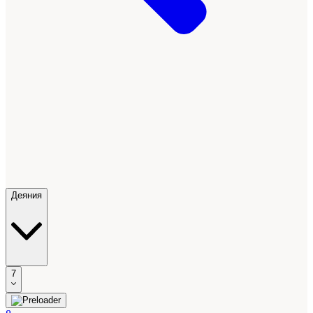
Деяния
7