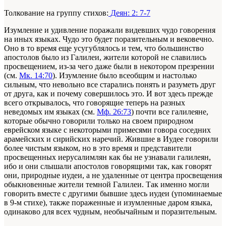
Толкование на группу стихов:
Деян: 2: 7-7
Изумление и удивление поражали видевших чудо говорения
на иных языках. Чудо это будет поразительным и вековечно.
Оно в то время еще усугублялось и тем, что большинство
апостолов было из Галилеи, жители которой не славились
просвещением, из-за чего даже были в некотором презрении
(см.
Мк. 14:70
). Изумление было всеобщим и настолько
сильным, что невольно все старались понять и разуметь друг
от друга, как и почему совершилось это. И вот здесь прежде
всего открывалось, что говорящие теперь на разных
неведомых им языках (см.
Мф. 26:73
) почти все галилеяне,
которые обычно говорили только на своем природном
еврейском языке с некоторыми примесями говора соседних
арамейских и сирийских наречий. Жившие в Иудее говорили
более чистым языком, но в это время и представители
просвещенных иерусалимлян как бы не узнавали галилеян,
ибо и они слышали апостолов говорящими так, как говорят
они, природные иудеи, а не удаленные от центра просвещения
обыкновенные жители темной Галилеи. Так именно могли
говорить вместе с другими бывшие здесь иудеи (упоминаемые
в 9-м стихе), также пораженные и изумленные даром языка,
одинаково для всех чудным, необычайным и поразительным.