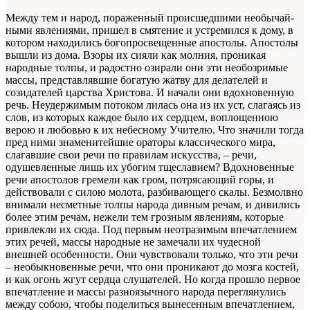
Между тем и народ, пораженный происшедшими необычай­
ными явлениями, пришел в смятение и устремился к дому, в
котором находились богопросвещенные апостолы. Апостолы
вы­шли из дома. Взоры их сияли как молния, проникая
народные толпы, и радостно озирали они эти необозримые
массы, пред­ставлявшие богатую жатву для делателей и
созидателей царства Христова. И начали они вдохновенную
речь. Неудержимым потоком лилась она из их уст, слагаясь из
слов, из которых каждое было их сердцем, воплощенною
верою и любовью к их небесному Учителю. Что значили тогда
пред ними знаменитейшие ораторы классического мира,
слагавшие свои речи по правилам искусства, – речи,
одушевленные лишь их убогим тщеславием? Вдохновенные
речи апостолов гремели как гром, потрясающий горы, и
действовали с силою молота, разбивающего скалы. Безмолвно
внимали несметные толпы народа дивным речам, и дивились
более этим речам, нежели тем грозным явлениям, которые
привлекли их сюда. Под первым неотразимым впечатлением
этих речей, массы народ­ные не замечали их чудесной
внешней особенности. Они чув­ствовали только, что эти речи
– необыкновенные речи, что они проникают до мозга костей,
и как огонь жгут сердца слуша­телей. Но когда прошло первое
впечатление и массы разноязычного народа переглянулись
между собою, чтобы поделиться вынесенным впечатлением,