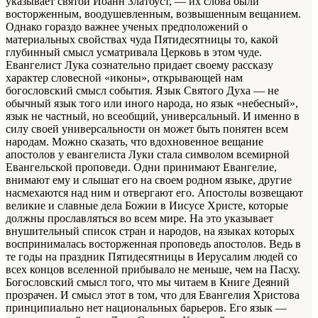
указывает святой Иоанн Златоуст, — их слова были
восторженным, воодушевленным, возвышенным вещанием.
Однако гораздо важнее ученых предположений о
материальных свойствах чуда Пятидесятницы то, какой
глубинный смысл усматривала Церковь в этом чуде.
Евангелист Лука сознательно придает своему рассказу
характер словесной «иконы», открывающей нам
богословский смысл события. Язык Святого Духа — не
обычный язык того или иного народа, но язык «небесный»,
язык не частный, но всеобщий, универсальный. И именно в
силу своей универсальности он может быть понятен всем
народам. Можно сказать, что вдохновенное вещание
апостолов у евангелиста Луки стала символом всемирной
Евангельской проповеди. Одни принимают Евангелие,
внимают ему и слышат его на своем родном языке, другие
насмехаются над ним и отвергают его. Апостолы возвещают
великие и славные дела Божии в Иисусе Христе, которые
должны прославляться во всем мире. На это указывает
внушительный список стран и народов, на языках которых
воспринималась восторженная проповедь апостолов. Ведь в
те годы на праздник Пятидесятницы в Иерусалим людей со
всех концов вселенной прибывало не меньше, чем на Пасху.
Богословский смысл того, что мы читаем в Книге Деяний
прозрачен. И смысл этот в том, что для Евангелия Христова
принципиально нет национальных барьеров. Его язык —