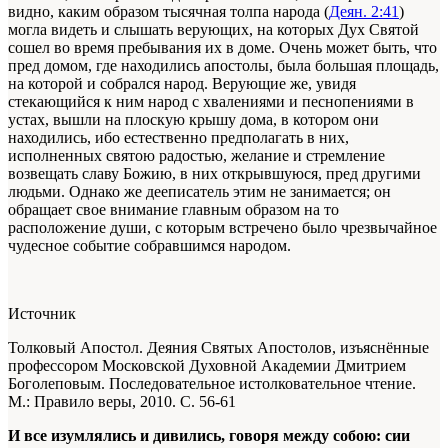
видно, каким образом тысячная толпа народа (
Деян. 2:41
)
могла видеть и слышать верующих, на которых Дух Святой
сошел во время пребывания их в доме. Очень может быть, что
пред домом, где находились апостолы, была большая площадь,
на которой и собрался народ. Верующие же, увидя
стекающийся к ним народ с хвалениями и песнопениями в
устах, вышли на плоскую крышу дома, в котором они
находились, ибо естественно предполагать в них,
исполненных святою радостью, желание и стремление
возвещать славу Божию, в них открывшуюся, пред другими
людьми. Однако же дееписатель этим не занимается; он
обращает свое внимание главным образом на то
расположение души, с которым встречено было чрезвычайное
чудесное событие собравшимся народом.
Источник
Толковый Апостол. Деяния Святых Апостолов, изъяснённые
профессором Московской Духовной Академии Дмитрием
Боголеповым. Последовательное истолковательное чтение.
М.: Правило веры, 2010. С. 56-61
И все изумлялись и дивились, говоря между собою: сии