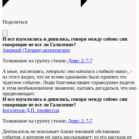
Поделиться
И все изумлялись и дивились, говоря между собою: сии
говорящие не все ли Галилеяне?
Аверкий (Таушев) архиепископ
Толкование на группу стихов:
Деян: 2: 7-7
А иные, насмехаясь, говорили: они напились сладкого вина»,
-
из этого видно, что не всеми одинаково было принято это
чудесное событие. Люди благомыслящие справедливо видели
в этом необыкновенное знамение, пытаясь догадаться, что оно
предвозвещает.
И все изумлялись и дивились, говоря между собою: сии
говорящие не все ли Галилеяне?
Боголепов Д.П. профессор
Толкование на группу стихов:
Деян: 2: 7-7
Дееписатель не описывает ближе внешней обстановки
события, о котором он здесь рассказывает; из его рассказа не