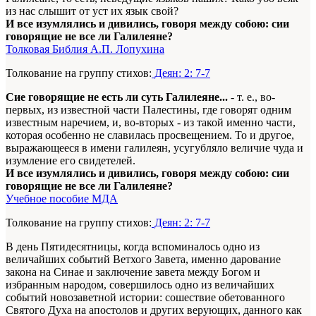
из нас слышит от уст их язык свой?
И все изумлялись и дивились, говоря между собою: сии
говорящие не все ли Галилеяне?
Толковая Библия А.П. Лопухина
Толкование на группу стихов:
Деян: 2: 7-7
Сие говорящие не есть ли суть Галилеяне...
- т. е., во-
первых, из известной части Палестины, где говорят одним
известным наречием, и, во-вторых - из такой именно части,
которая особенно не славилась просвещением. То и другое,
выражающееся в имени галилеян, усугубляло величие чуда и
изумление его свидетелей.
И все изумлялись и дивились, говоря между собою: сии
говорящие не все ли Галилеяне?
Учебное пособие МДА
Толкование на группу стихов:
Деян: 2: 7-7
В день Пятидесятницы, когда вспоминалось одно из
величайших событий Ветхого Завета, именно дарование
закона на Синае и заключение завета между Богом и
избранным народом, совершилось одно из величайших
событий новозаветной истории: сошествие обетованного
Святого Духа на апостолов и других верующих, данного как