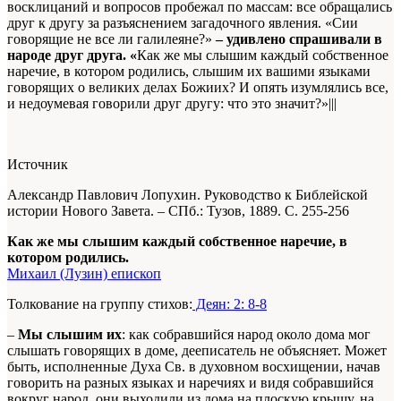
восклицаний и вопросов пробежал по массам: все обращались
друг к другу за разъяснением загадочного явления. «Сии
говорящие не все ли галилеяне?»
– удивлено спра­шивали в
народе друг друга. «
Как же мы слышим каж­дый собственное
наречие, в котором родились, слышим их вашими языками
говорящих о великих делах Божиих? И опять изумлялись все,
и недоумевая говорили друг другу: что это значит?»|||
Источник
Александр Павлович Лопухин. Руководство к Библейской
истории Нового Завета. – СПб.: Тузов, 1889.
С. 255-256
Как же мы слышим каждый собственное наречие, в
котором родились.
Михаил (Лузин) епископ
Толкование на группу стихов:
Деян: 2: 8-8
–
Мы слышим их
: как собравшийся народ около дома мог
слышать говорящих в доме, дееписатель не объясняет. Может
быть, исполненные Духа Св. в духовном восхищении, начав
говорить на разных языках и наречиях и видя собравшийся
вокруг народ, они выходили из дома на плоскую крышу, на