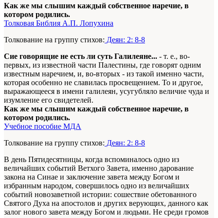
Как же мы слышим каждый собственное наречие, в
котором родились.
Толковая Библия А.П. Лопухина
Толкование на группу стихов:
Деян: 2: 8-8
Сие говорящие не есть ли суть Галилеяне...
- т. е., во-
первых, из известной части Палестины, где говорят одним
известным наречием, и, во-вторых - из такой именно части,
которая особенно не славилась просвещением. То и другое,
выражающееся в имени галилеян, усугубляло величие чуда и
изумление его свидетелей.
Как же мы слышим каждый собственное наречие, в
котором родились.
Учебное пособие МДА
Толкование на группу стихов:
Деян: 2: 8-8
В день Пятидесятницы, когда вспоминалось одно из
величайших событий Ветхого Завета, именно дарование
закона на Синае и заключение завета между Богом и
избранным народом, совершилось одно из величайших
событий новозаветной истории: сошествие обетованного
Святого Духа на апостолов и других верующих, данного как
залог нового завета между Богом и людьми. Не среди громов