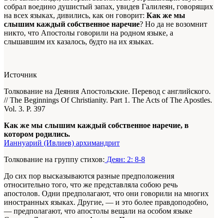
собрал воедино душистый запах, увидев Галилеян, говорящих
на всех языках, дивились, как он говорит:
Как же мы
слышим каждый собственное наречие
? Но да не возомнит
никто, что Апостолы говорили на родном языке, а
слышавшим их казалось, будто на их языках.
Источник
Толкование на Деяния Апостольские. Перевод с английского.
// The Beginnings Of Christianity. Part 1. The Acts of The Apostles.
Vol. 3. P. 397
Как же мы слышим каждый собственное наречие, в
котором родились.
Ианнуарий (Ивлиев) архимандрит
Толкование на группу стихов:
Деян: 2: 8-8
До сих пор высказываются разные предположения
относительно того, что же представляла собою речь
апостолов. Одни предполагают, что они говорили на многих
иностранных языках. Другие, — и это более правдоподобно,
— предполагают, что апостолы вещали на особом языке