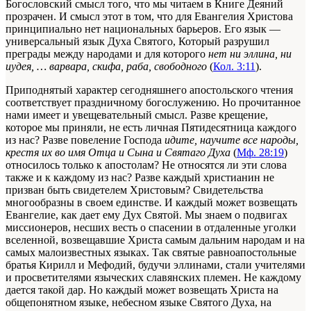
Богословский смысл того, что мы читаем в Книге Деяний
прозрачен. И смысл этот в том, что для Евангелия Христова
принципиально нет национальных барьеров. Его язык —
универсальный язык Духа Святого, Который разрушил
преграды между народами и для которого
нет ни эллина, ни
иудея, … варвара, скифа, раба, свободного
(
Кол. 3:11
).
Приподнятый характер сегодняшнего апостольского чтения
соответствует праздничному богослужению. Но прочитанное
нами имеет и увещевательный смысл. Разве крещение,
которое мы приняли, не есть личная Пятидесятница каждого
из нас? Разве повеление Господа
идите, научите все народы,
крестя их во имя Отца и Сына и Святаго Духа
(
Мф. 28:19
)
относилось только к апостолам? Не относятся ли эти слова
также и к каждому из нас? Разве каждый христианин не
призван быть свидетелем Христовым? Свидетельства
многообразны в своем единстве. И каждый может возвещать
Евангелие, как дает ему Дух Святой. Мы знаем о подвигах
миссионеров, несших весть о спасении в отдаленные уголки
вселенной, возвещавшие Христа самым дальним народам и на
самых малоизвестных языках. Так святые равноапостольные
братья Кирилл и Мефодий, будучи эллинами, стали учителями
и просветителями языческих славянских племен. Не каждому
дается такой дар. Но каждый может возвещать Христа на
общепонятном языке, небесном языке Святого Духа, на