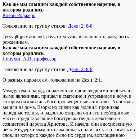
Как же мы слышим каждый собственное наречие, в
котором родились.
Клеон Роджерс
Толкование на группу стихов:
Деян: 2: 8-8
έγεννήθημεν aor. ind. pass, от γεννάω вынашивать; pass, быть
рожденным.
Как же мы слышим каждый собственное наречие, в
котором родились.
Лопухин А.П. профессор
Толкование на группу стихов:
Деян: 2: 8-8
О разных народах см. толкование на Деян. 2:1.
Между тем и народ, пораженный происшедшими необычай­
ными явлениями, пришел в смятение и устремился к дому, в
котором находились богопросвещенные апостолы. Апостолы
вы­шли из дома. Взоры их сияли как молния, проникая
народные толпы, и радостно озирали они эти необозримые
массы, пред­ставлявшие богатую жатву для делателей и
созидателей царства Христова. И начали они вдохновенную
речь. Неудержимым потоком лилась она из их уст, слагаясь из
слов, из которых каждое было их сердцем, воплощенною