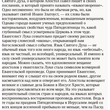
Святого Духа, о котором Апостол Павел пишет в своих
посланиях, и который принято называть «языкоговорение».
Одно несомненно: это была не обычная речь, но, как
указывает святой Иоанн Златоуст, — их слова были
восторженным, воодушевленным, возвышенным вещанием.
Однако гораздо важнее ученых предположений о
материальных свойствах чуда Пятидесятницы то, какой
глубинный смысл усматривала Церковь в этом чуде.
Евангелист Лука сознательно придает своему рассказу
характер словесной «иконы», открывающей нам
богословский смысл события. Язык Святого Духа — не
обычный язык того или иного народа, но язык «небесный»,
язык не частный, но всеобщий, универсальный. И именно в
силу своей универсальности он может быть понятен всем
народам. Можно сказать, что вдохновенное вещание
апостолов у евангелиста Луки стала символом всемирной
Евангельской проповеди. Одни принимают Евангелие,
внимают ему и слышат его на своем родном языке, другие
насмехаются над ним и отвергают его. Апостолы возвещают
великие и славные дела Божии в Иисусе Христе, которые
должны прославляться во всем мире. На это указывает
внушительный список стран и народов, на языках которых
воспринималась восторженная проповедь апостолов. Ведь в
те годы на праздник Пятидесятницы в Иерусалим людей со
всех концов вселенной прибывало не меньше, чем на Пасху.