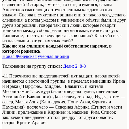
священный Историк, смятеся, то есть, изумился, слыша
Апостолов глаголющих отечественным каждаго из них
языком. Сперва в смятение пришли они от такого чесудеснаго
слышания, а потом ужасом и удивлением объяты были, и друг
друга вопрошали, говоря так: сии люди, которые говорят
толикими между собою различными языки, не все ли суть
Галилеане, то есть, неведущие языков наших? Како убо всяк
из нас слышит от уст их язык свой?
Как же мы слышим каждый собственное наречие, в
котором родились.
Новая Женевская учебная Библия
Толкование на группу стихов:
Деян: 2: 8-8
-11 Перечисление представителей пятнадцати народностей
начинается с восточной группы, в пределах нынешних Ирана
и Ирака ("Парфяне... Мидяне... Еламиты, и жители
Месопотамии", т.е. куда были отведены иудеи, плененные
Ассирией и Вавилоном). Далее следует запад, Иудея, затем —
север, Малая Азия (Каппадокия, Понт, Асия, Фригия и
Памфилия), после чего — Северная Африка (Египет и части
Ливии, прилежащие к Киринее) и, наконец, Рим. Список
заключают две далеко отстоящие друг от друга области:
остров Крит и Аравия.