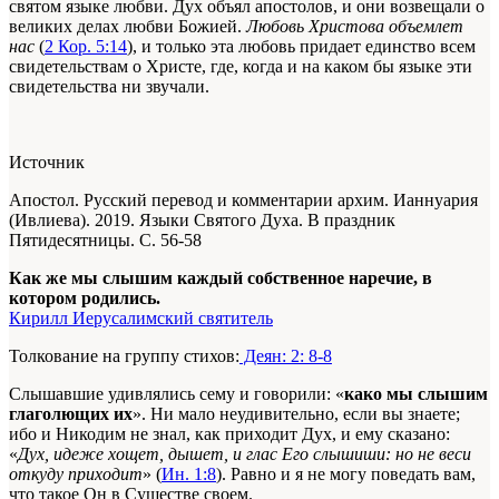
святом языке любви. Дух объял апостолов, и они возвещали о
великих делах любви Божией.
Любовь Христова объемлет
нас
(
2 Кор. 5:14
), и только эта любовь придает единство всем
свидетельствам о Христе, где, когда и на каком бы языке эти
свидетельства ни звучали.
Источник
Апостол. Русский перевод и комментарии архим. Ианнуария
(Ивлиева). 2019. Языки Святого Духа. В праздник
Пятидесятницы. С. 56-58
Как же мы слышим каждый собственное наречие, в
котором родились.
Кирилл Иерусалимский святитель
Толкование на группу стихов:
Деян: 2: 8-8
Слышавшие удивлялись сему и говорили: «
како мы слышим
глаголющих их
». Ни мало неудивительно, если вы знаете;
ибо и Никодим не знал, как приходит Дух, и ему сказано:
«
Дух, идеже хощет, дышет, и глас Его слышиши: но не веси
откуду приходит
» (
Ин. 1:8
). Равно и я не могу поведать вам,
что такое Он в Существе своем.