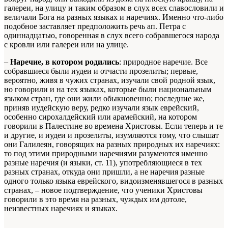
галереи, на улицу и таким образом в слух всех славословили и
величали Бога на разных языках и наречиях. Именно что-либо
подобное заставляет предположить речь ап. Петра с
одиннадцатью, говоренная в слух всего собравшегося народа
с кровли или галереи или на улице.
–
Наречие, в котором родились
: природное наречие. Все
собравшиеся были иудеи и отчасти прозелиты; первые,
вероятно, живя в чужих странах, изучали свой родной язык,
но говорили и на тех языках, которые были национальным
языком стран, где они жили обыкновенно; последние же,
приняв иудейскую веру, редко изучали язык еврейский,
особенно сирохалдейский или арамейский, на котором
говорили в Палестине во времена Христовы. Если теперь и те
и другие, и иудеи и прозелиты, изумляются тому, что слышат
они Галилеян, говорящих на разных природных их наречиях:
то под этими природными наречиями разумеются именно
разные наречия (и языки, ст. 11), употребляющиеся в тех
разных странах, откуда они пришли, а не наречия разные
одного только языка еврейского, видоизменявшегося в разных
странах, – новое подтверждение, что ученики Христовы
говорили в это время на разных, чуждых им дотоле,
неизвестных наречиях и языках.