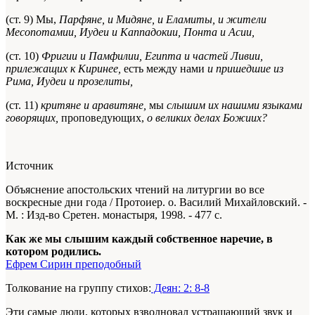
(ст. 9) Мы,
Парфяне, и Мидяне, и Еламиты, и жители
Месопотамии, Иудеи и Каппадокии, Понта и Асии,
(ст. 10)
Фригии и Памфилии, Египта и частей Ливии,
прилежащих к Киринее,
есть между нами
и пришедшие из
Рима, Иудеи и прозелиты,
(ст. 11)
критяне и аравитяне,
мы
слышим их нашими языками
говорящих,
проповедующих,
о великих делах Божиих?
Источник
Объяснение апостольских чтений на литургии во все
воскресные дни года / Протоиер. о. Василий Михайловский. -
М. : Изд-во Сретен. монастыря, 1998. - 477 с.
Как же мы слышим каждый собственное наречие, в
котором родились.
Ефрем Сирин преподобный
Толкование на группу стихов:
Деян: 2: 8-8
Эти самые люди, которых взволновал устрашающий звук и