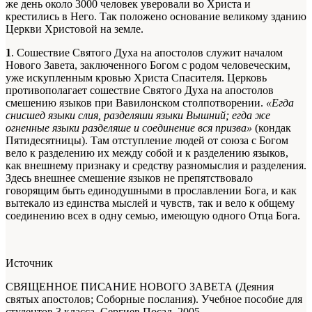
же день около 3000 человек уверовали во Христа и
крестились в Него. Так положено основание великому зданию
Церкви Христовой на земле.
1
. Сошествие Святого Духа на апостолов служит началом
Нового Завета, заключенного Богом с родом человеческим,
уже искупленным кровью Христа Спасителя. Церковь
противополагает сошествие Святого Духа на апостолов
смешению языков при Вавилонском столпотворении.
«Егда
снисшед языки слия, разделяши языки Вышний; егда же
огненные языки разделяше и соединение вся призва»
(кондак
Пятидесятницы). Там отступление людей от союза с Богом
вело к разделению их между собой и к разделению языков,
как внешнему признаку и средству разномыслия и разделения.
Здесь внешнее смешение языков не препятствовало
говорящим быть единодушными в прославлении Бога, и как
вытекало из единства мыслей и чувств, так и вело к общему
соединению всех в одну семью, имеющую одного Отца Бога.
Источник
СВЯЩЕННОЕ ПИСАНИЕ НОВОГО ЗАВЕТА (Деяния
святых апостолов; Соборные послания). Учебное пособие для
студентов 3 класса. Сергиев Посад, 2005