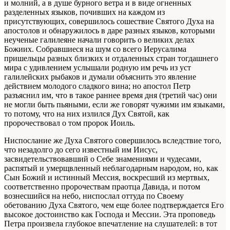
и молний, а в душе бурного ветра и в виде огненных
разделенных языков, почивших на каждом из
присутствующих, совершилось сошествие Святого Духа на
апостолов и обнаружилось в даре разных языков, которыми
неученые галилеяне начали говорить о великих делах
Божиих. Собравшиеся на шум со всего Иерусалима
пришельцы разных близких и отдаленных стран тогдашнего
мира с удивлением услышали родную им речь из уст
галилейских рыбаков и думали объяснить это явление
действием молодого сладкого вина; но апостол Петр
разъяснил им, что в такое раннее время дня (третий час) они
не могли быть пьяными, если же говорят чужими им языками,
то потому, что на них излился Дух Святой, как
пророчествовал о том пророк Иоиль.
Ниспослание же Духа Святого совершилось вследствие того,
что незадолго до сего известный им Иисус,
засвидетельствовавший о Себе знамениями и чудесами,
распятый и умерщвленный неблагодарным народом, но, как
Сын Божий и истинный Мессия, воскресший из мертвых,
соответственно пророчествам праотца Давида, и потом
вознесшийся на небо, ниспослал оттуда по Своему
обетованию Духа Святого, чем еще более подтверждается Его
высокое достоинство как Господа и Мессии. Эта проповедь
Петра произвела глубокое впечатление на слушателей: в тот