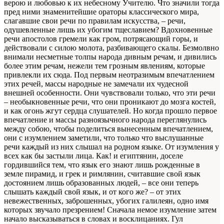
верою и любовью к их небесному Учителю. Что значили тогда
пред ними знаменитейшие ораторы классического мира,
слагавшие свои речи по правилам искусства, – речи,
одушевленные лишь их убогим тщеславием? Вдохновенные
речи апостолов гремели как гром, потрясающий горы, и
действовали с силою молота, разбивающего скалы. Безмолвно
внимали несметные толпы народа дивным речам, и дивились
более этим речам, нежели тем грозным явлениям, которые
привлекли их сюда. Под первым неотразимым впечатлением
этих речей, массы народ­ные не замечали их чудесной
внешней особенности. Они чув­ствовали только, что эти речи
– необыкновенные речи, что они проникают до мозга костей,
и как огонь жгут сердца слуша­телей. Но когда прошло первое
впечатление и массы разноязычного народа переглянулись
между собою, чтобы поделиться вынесенным впечатлением,
они с изумлением заметили, что только что выслушанные
речи каждый из них слышал на родном языке. От изумления у
всех как бы застыли лица. Как! и египтянин, доселе
гордившийся тем, что язык его знают лишь рожденные в
земле пирамид, и грек и римлянин, считавшие свой язык
достоянием лишь образованных людей, – все они теперь
слышать каждый свой язык, и от кого же? – от этих
невежественных, заброшенных, убогих галилеян, одно имя
которых звучало презрением! Сначала немое изумление затем
начало высказываться в словах и восклицаниях. Гул