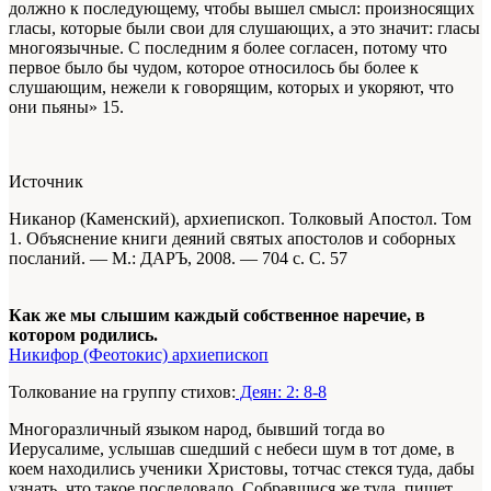
должно к последующему, чтобы вышел смысл: произносящих
гласы, которые были свои для слушающих, а это значит: гласы
многоязычные. С последним я более согласен, потому что
первое было бы чудом, которое относилось бы более к
слушающим, нежели к говорящим, которых и укоряют, что
они пьяны»
15
.
Источник
Никанор (Каменский), архиепископ. Толковый Апостол. Том
1. Объяснение книги деяний святых апостолов и соборных
посланий. — М.: ДАРЪ, 2008. — 704 с. С. 57
Как же мы слышим каждый собственное наречие, в
котором родились.
Никифор (Феотокис) архиепископ
Толкование на группу стихов:
Деян: 2: 8-8
Многоразличный языком народ, бывший тогда во
Иерусалиме, услышав сшедший с небеси шум в тот доме, в
коем находились ученики Христовы, тотчас стекся туда, дабы
узнать, что такое последовало. Собравшися же туда, пишет