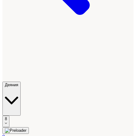
Деяния
8