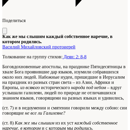
Поделиться
Как же мы слышим каждый собственное наречие, в
котором родились.
Василий Михайловский протоиерей
Толкование на группу стихов:
Деян: 2: 8-8
Боговдохновенные апостолы, на празднике Пятидесятницы в
хвале Бога проявившие дар языков, изумили собравшихся
около них людей. Набожные иудеи, пришедшие в Иерусалим
на праздник из разных стран света – из Азии, Африки и
Европы,
из всякого
исторического
народа под небом
– вдруг
услышали галилеян, людей по природе не отличавшихся
знанием языков, говорящими на разных языках и удивились,
(ст. 7) и в недоумении и смятении говорили между собою: сии
говорящие
не все ли Галилеяне?
(ст. 8)
Как же мы слышим
из их уст
каждый собственное
наречие, в котором
и с которым мы
родились.