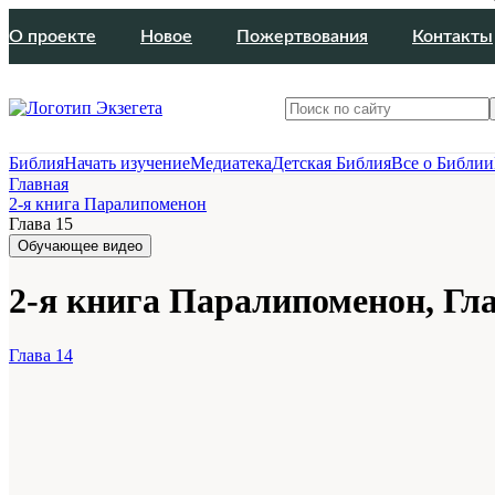
О проекте
Новое
Пожертвования
Контакты
Библия
Начать изучение
Медиатека
Детская Библия
Все о Библии
Главная
2-я книга Паралипоменон
Глава 15
Обучающее видео
2-я книга Паралипоменон, Гла
Глава 14