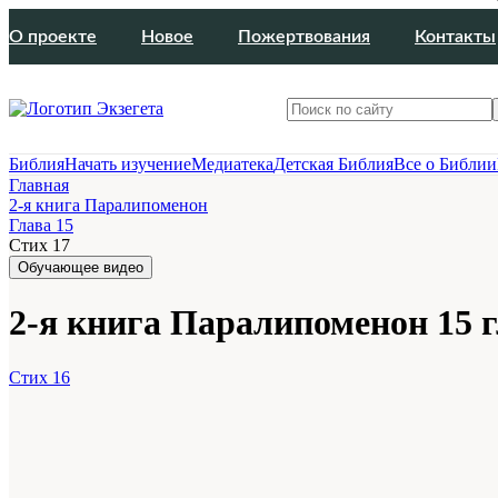
О проекте
Новое
Пожертвования
Контакты
Библия
Начать изучение
Медиатека
Детская Библия
Все о Библии
Главная
2-я книга Паралипоменон
Глава 15
Стих 17
Обучающее видео
2-я книга Паралипоменон 15 г
Стих 16