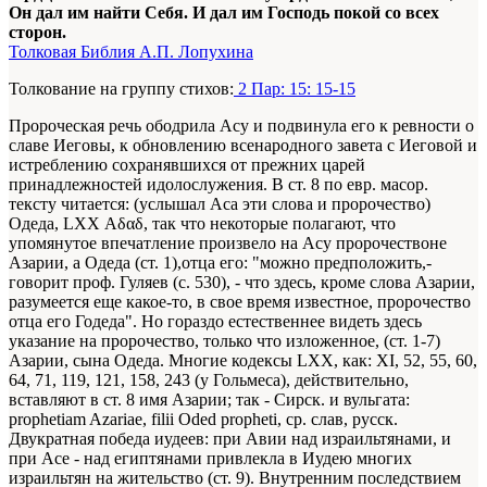
Он дал им найти Себя. И дал им Господь покой со всех
сторон.
Толковая Библия А.П. Лопухина
Толкование на группу стихов:
2 Пар: 15: 15-15
Пророческая речь ободрила Асу и подвинула его к ревности о
славе Иеговы, к обновлению всенародного завета с Иеговой и
истреблению сохранявшихся от прежних царей
принадлежностей идолослужения. В ст. 8 по евр. масор.
тексту читается: (услышал Аса эти слова и пророчество)
Одеда, LXX Αδαδ, так что некоторые полагают, что
упомянутое впечатление произвело на Асу пророчествоне
Азарии, а Одеда (ст. 1),отца его: "можно предположить,-
говорит проф. Гуляев (с. 530), - что здесь, кроме слова Азарии,
разумеется еще какое-то, в свое время известное, пророчество
отца его Годеда". Но гораздо естественнее видеть здесь
указание на пророчество, только что изложенное, (ст. 1-7)
Азарии, сына Одеда. Многие кодексы LXX, как: XI, 52, 55, 60,
64, 71, 119, 121, 158, 243 (у Гольмеса), действительно,
вставляют в ст. 8 имя Азарии; так - Сирск. и вульгата:
prophetiam Azariae, filii Oded propheti, ср. слав, русск.
Двукратная победа иудеев: при Авии над израильтянами, и
при Асе - над египтянами привлекла в Иудею многих
израильтян на жительство (ст. 9). Внутренним последствием