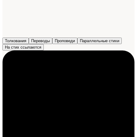
Толкования
Переводы
Проповеди
Параллельные стихи
На стих ссылаются