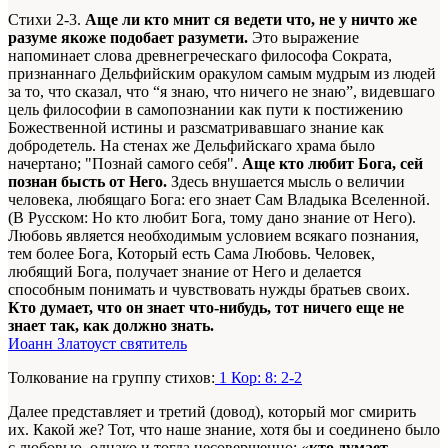
Стихи 2-3.
Аще ли кто мнит ся ведети что, не у ничто же
разуме якоже подобает разумети.
Это выражение
напоминает слова древнегреческаго философа Сократа,
признаннаго Дельфийским оракулом самым мудрым из людей
за то, что сказал, что “я знаю, что ничего не знаю”, видевшаго
цель философии в самопознании как пути к постижению
Божественной истины и разсматривавшаго знание как
добродетель. На стенах же Дельфийскаго храма было
начертано; "Познай самого себя".
Аще кто любит Бога, сей
познан бысть от Него.
Здесь внушается мысль о величии
человека, любящаго Бога: его знает Сам Владыка Вселенной.
(В Русском: Но кто любит Бога, тому дано знание от Него).
Любовь является необходимым условием всякаго познания,
тем более Бога, Который есть Сама Любовь. Человек,
любящий Бога, получает знание от Него и делается
способным понимать и чувствовать нужды братьев своих.
Кто думает, что он знает что-нибудь, тот ничего еще не
знает так, как должно знать.
Иоанн Златоуст святитель
Толкование на группу стихов:
1 Кор: 8: 2-2
Далее представляет и третий (довод), который мог смирить
их. Какой же? Тот, что наше знание, хотя бы и соединено было
с любовью, однако и тогда несовершенно: «
кто думает
, —