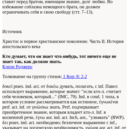
ставит перед братом, имеющим знание, долг любви. Во
избежание соблазна немощного брата, он должен
ограничивать себя и свою свободу (стт. 7–13).
Источник
Христос и первое христианское поколение. Часть II. История
апостольского века
Кто думает, что он знает что-нибудь, тот ничего еще не
знает так, как должно знать.
Клеон Роджерс
Толкование на группу стихов:
1 Кор: 8: 2-2
δοκεί praes. ind. act. от δοκέω думать, полагать, с inf. Павел
использует выражение, которое значит: "если кто-л. считает
себя человеком, который..." (IMC, 79). Ind. в cond. 1 типа, в
котором условие рассматривается как истинное, έγνωκέναι
perf. act. inf. от γινώσκω знать. Perf. подчеркивает
приобретенное знание, которым владеет кто-л. Inf. в
косвенной речи, έγνω aor. ind. act. Inch, aor., "узнавать" (RWP).
δει praes. ind. act. необходимо; безличное выражение с inf.,
указывает на логическую необходимость, γνώναι aor. act. inf. от