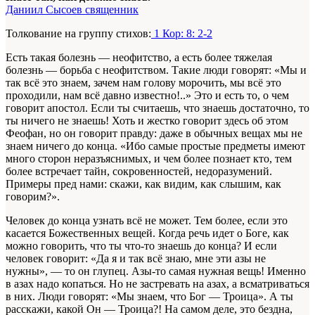
Даниил Сысоев священник
Толкование на группу стихов:
1 Кор: 8: 2-2
Есть такая болезнь — неофитство, а есть более тяжелая
болезнь — борьба с неофитством. Такие люди говорят: «Мы и
так всё это знаем, зачем нам голову морочить, мы всё это
проходили, нам всё давно известно!..» Это и есть то, о чем
говорит апостол. Если ты считаешь, что знаешь достаточно, то
ты ничего не знаешь! Хоть и жестко говорит здесь об этом
Феофан, но он говорит правду: даже в обычных вещах мы не
знаем ничего до конца. «Ибо самые простые предметы имеют
много сторон неразъяснимых, и чем более познает кто, тем
более встречает тайн, сокровенностей, недоразумений.
Примеры пред нами: скажи, как видим, как слышим, как
говорим?».
Человек до конца узнать всё не может. Тем более, если это
касается Божественных вещей. Когда речь идет о Боге, как
можно говорить, что ты что-то знаешь до конца? И если
человек говорит: «Да я и так всё знаю, мне эти азы не
нужны», — то он глупец. Азы-то самая нужная вещь! Именно
в азах надо копаться. Но не застревать на азах, а всматриваться
в них. Люди говорят: «Мы знаем, что Бог — Троица». А ты
расскажи, какой Он — Троица?! На самом деле, это бездна,