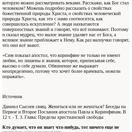
которую можно рассматривать веками. Расскажи, как Бог стал
человеком? Можешь подробно рассказать о свойствах
божественной природы Христа, о свойствах человеческой
природы Христа, как это с нами соотносится, как
совершилось искупление? А люди нахватаются
поверхностных знаний и говорят, что всё понимают. Поэтому
и сказал мудрец, что малое знание удаляет нас от Бога, а
великое знание приближает к Нему. Как раз малоучки говорят,
что они всё знают.
«Сим показал апостол, что коринфяне не только не имеют
любви, но лишены и знания, которое, приписывая себе,
высоко о себе думали. Обвинение же выражает
неопределенно, потому что хочет более врачевать, нежели
поражать».
Источник
Даниил Сысоев свящ. Жениться или не жениться? Беседы на
Первое и Второе Послания апостола Павла к Коринфянам. В
12 т. - Т. 3. Глава: Пределы христианской свободы
Кто думает, что он знает что-нибудь, тот ничего еще не