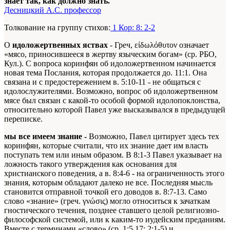
знает так, как должно знать.
Десницкий А.С. профессор
Толкование на группу стихов:
1 Кор: 8: 2-2
О
идоложертвенных яствах
- Греч, είδωλόθυτον означает
«мясо, приносившееся в жертву языческим богам» (ср. РБО,
Кул.). С вопроса коринфян об идоложертвенном начинается
новая тема Послания, которая продолжается до. 11:1. Она
связана и с предостережением в. 5:10-11 - не общаться с
идолослужителями. Возможно, вопрос об идоложертвенном
мясе был связан с какой-то особой формой идолопоклонства,
относительно которой Павел уже высказывался в предыдущей
переписке.
мы все имеем знание
-
Возможно, Павел цитирует здесь тех
коринфян, которые считали, что их знание дает им власть
поступать тем или иным образом. В 8:1-3 Павел указывает на
ложность такого утверждения как основания для
христианского поведения, а в. 8:4-6 - на ограниченность этого
знания, которым обладают далеко не все. Последняя мысль
становится отправной точкой его доводов в. 8:7-13. Само
слово «знание» (греч. γνώσις) могло относиться к зачаткам
гностического течения, позднее ставшего целой религиозно-
философской системой, или к каким-то иудейским преданиям.
Вместе с терминами «слово» (ср. 1:5,17; 2:1-5) и