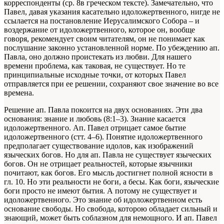
корреспонденты (ср. 8в греческом тексте). Замечательно, что
Павел, давая указания касательно идоложертвенного, нигде не
ссылается на постановление Иерусалимского Собора – и
воздержание от идоложертвенного, которое он, вообще
говоря, рекомендует своим читателям, он не понимает как
послушание законно установленной норме. По убеждению ап.
Павла, оно должно проистекать из любви. Для нашего
времени проблема, как таковая, не существует. Но те
принципиальные исходные точки, от которых Павел
отправляется при ее решении, сохраняют свое значение во все
времена.
Решение ап. Павла покоится на двух основаниях. Эти два
основания: знание и любовь (8:1–3). Знание касается
идоложертвенного. Ап. Павел отрицает самое бытие
идоложертвенного (стт. 4–6). Понятие идоложертвенного
предполагает существование идолов, как изображений
языческих богов. Но для ап. Павла не существует языческих
богов. Он не отрицает реальностей, которые язычники
почитают, как богов. Его мысль достигнет полной ясности в
гл. 10. Но эти реальности не боги, а бесы. Как боги, языческие
боги просто не имеют бытия. А потому не существует и
идоложертвенного. Это знание об идоложертвенном есть
основание свободы. Но свобода, которою обладает сильный и
знающий, может быть соблазном для немощного. И ап. Павел