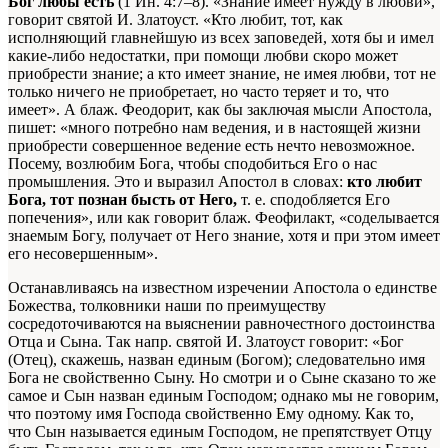
Бог любы есть
(1 Ин. 4:7–8). «Знание имеет нужду в любви»,
говорит святой И. Златоуст. «Кто любит, тот, как
исполняющий главнейшую из всех заповедей, хотя бы и имел
какие-либо недостатки, при помощи любви скоро может
приобрести знание; а кто имеет знание, не имея любви, тот не
только ничего не приобретает, но часто теряет и то, что
имеет». А блаж. Феодорит, как бы заключая мысли Апостола,
пишет: «много потребно нам ведения, и в настоящей жизни
приобрести совершенное ведение есть нечто невозможное.
Посему, возлюбим Бога, чтобы сподобиться Его о нас
промышления. Это и выразил Апостол в словах:
кто любит
Бога, тот познан бысть от Него,
т. е. сподобляется Его
попечения», или как говорит блаж. Феофилакт, «соделывается
знаемым Богу, получает от Него знание, хотя и при этом имеет
его несовершенным».
Останавливаясь на известном изречении Апостола о единстве
Божества, толковники наши по преимуществу
сосредоточиваются на выяснении равночестного достоинства
Отца и Сына. Так напр. святой И. Златоуст говорит: «Бог
(Отец), скажешь, назван единым (Богом); следовательно имя
Бога не свойственно Сыну. Но смотри и о Сыне сказано то же
самое и Сын назван единым Господом; однако мы не говорим,
что поэтому имя Господа свойственно Ему одному. Как то,
что Сын называется единым Господом, не препятствует Отцу