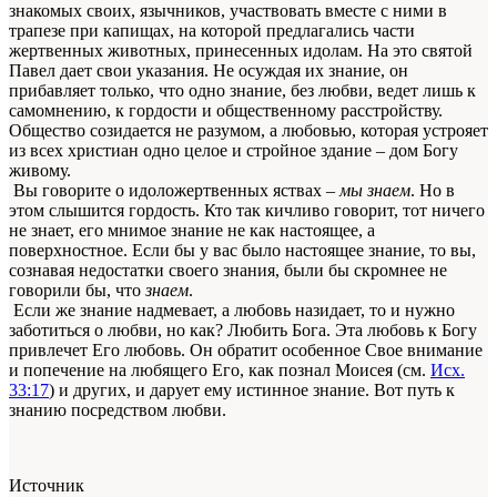
знакомых своих, язычников, участвовать вместе с ними в
трапезе при капищах, на которой предлагались части
жертвенных животных, принесенных идолам. На это святой
Павел дает свои указания. Не осуждая их знание, он
прибавляет только, что одно знание, без любви, ведет лишь к
самомнению, к гордости и общественному расстройству.
Общество созидается не разумом, а любовью, которая устрояет
из всех христиан одно целое и стройное здание – дом Богу
живому.
Вы говорите о идоложертвенных яствах –
мы знаем
. Но в
этом слышится гордость. Кто так кичливо говорит, тот ничего
не знает, его мнимое знание не как настоящее, а
поверхностное. Если бы у вас было настоящее знание, то вы,
сознавая недостатки своего знания, были бы скромнее не
говорили бы, что
знаем
.
Если же знание надмевает, а любовь назидает, то и нужно
заботиться о любви, но как? Любить Бога. Эта любовь к Богу
привлечет Его любовь. Он обратит особенное Свое внимание
и попечение на любящего Его, как познал Моисея (см.
Исх.
33:17
) и других, и дарует ему истинное знание. Вот путь к
знанию посредством любви.
Источник