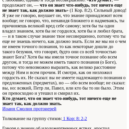
продолжает он, —
что он знает что-нибудь, тот ничего еще
не знает так, как должно знать
» (1 Кор. 8:2). Сильный довод!
Я уже не говорю, внушает он, что знание принадлежит всем
вообще; не говорю, что, ненавидя ближнего и надмеваясь, ты
причиняешь великий вред себе самому; хотя бы ты один
владел знанием, хотя бы не гордился, хотя бы и любил брата,
— и в таком случае знание твое несовершенно, потому что ты
еще не знаешь ничего, как должно знать. Если же мы ни о чем
не имеем точного познания, то как некоторые дошли до
такого безумия, что говорят, будто они со всей точностью
знают Бога? Хотя бы мы имели точное познание обо всем
другом, и тогда не можем иметь такого познания (о Боге),
потому что невозможно выразить, как велико расстояние
между Ним и всем прочим. И смотри, как он низложил
гордость их. Не сказал: вы не имеете надлежащего познания о
предложенных (предметах), но — обо всем вообще; не сказал:
вы, но: всякий, Петр ли, Павел, или кто бы то ни было. Этим
он превосходно и утешил и смирил их.
Кто думает, что он знает что-нибудь, тот ничего еще не
знает так, как должно знать.
Иоанн Смолин протоиерей
Толкование на группу стихов:
1 Кор: 8: 2-2
Говоря о знании об идоложертвенных яствах, апостол