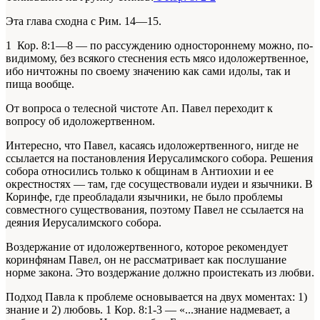
Эта глава сходна с Рим. 14—15.
1 Кор. 8:1—8 — по рассуждению одностороннему можно, по-
видимому, без всякого стеснения есть мясо идоложертвенное,
ибо ничтожны по своему значению как сами идолы, так и
пища вообще.
От вопроса о телесной чистоте Ап. Павел переходит к
вопросу об идоложертвенном.
Интересно, что Павел, касаясь идоложертвенного, нигде не
ссылается на постановления Иерусалимского собора. Решения
собора относились только к общинам в Антиохии и ее
окрестностях — там, где сосуществовали иудеи и язычники. В
Коринфе, где преобладали язычники, не было проблемы
совместного существования, поэтому Павел не ссылается на
деяния Иерусалимского собора.
Воздержание от идоложертвенного, которое рекомендует
коринфянам Павел, он не рассматривает как послушание
норме закона. Это воздержание должно проистекать из любви.
Подход Павла к проблеме основывается на двух моментах: 1)
знание и 2) любовь. 1 Кор. 8:1-3 — «...знание надмевает, а