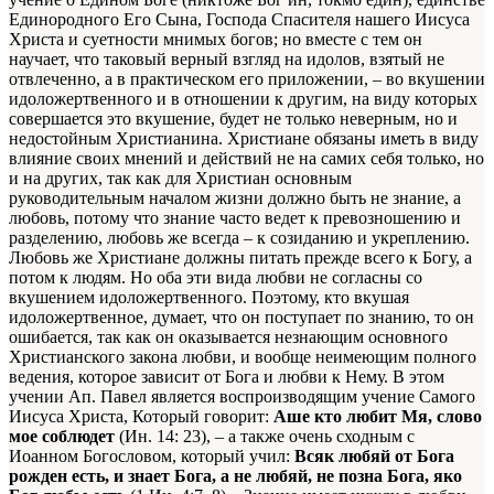
Единородного Его Сына, Господа Спасителя нашего Иисуса
Христа и суетности мнимых богов; но вместе с тем он
научает, что таковый верный взгляд на идолов, взятый не
отвлеченно, а в практическом его приложении, – во вкушении
идоложертвенного и в отношении к другим, на виду которых
совершается это вкушение, будет не только неверным, но и
недостойным Христианина. Христиане обязаны иметь в виду
влияние своих мнений и действий не на самих себя только, но
и на других, так как для Христиан основным
руководительным началом жизни должно быть не знание, а
любовь, потому что знание часто ведет к превозношению и
разделению, любовь же всегда – к созиданию и укреплению.
Любовь же Христиане должны питать прежде всего к Богу, а
потом к людям. Но оба эти вида любви не согласны со
вкушением идоложертвенного. Поэтому, кто вкушая
идоложертвенное, думает, что он поступает по знанию, то он
ошибается, так как он оказывается незнающим основного
Христианского закона любви, и вообще неимеющим полного
ведения, которое зависит от Бога и любви к Нему. В этом
учении Ап. Павел является воспроизводящим учение Самого
Иисуса Христа, Который говорит:
Аше кто любит Мя, слово
мое соблюдет
(Ин. 14: 23), – а также очень сходным с
Иоанном Богословом, который учил:
Всяк любяй от Бога
рожден есть, и знает Бога, а не любяй, не позна Бога, яко