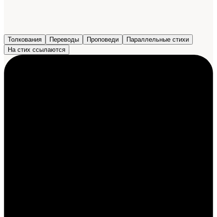
Толкования
Переводы
Проповеди
Параллельные стихи
На стих ссылаются