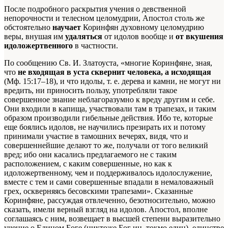
После подробного раскрытия учения о девственной
непорочности и телесном целомудрии, Апостол столь же
обстоятельно
научает
Коринфян духовному целомудрию
веры, внушая им
удаляться
от идолов вообще и
от вкушения
идоложертвенного
в частности.
По сообщению Св. И. Златоуста, «многие Коринфяне, зная,
что
не входящая в уста сквернит человека, а исходящая
(Мф. 15:17–18), и что идолы, т. е. дерева и камни, не могут ни
вредить, ни приносить пользу, употребляли такое
совершенное знание неблагоразумно к вреду другим и себе.
Они входили в капища, участвовали там в трапезах, и таким
образом производили гибельные действия. Ибо те, которые
еще боялись идолов, не научились презирать их и потому
принимали участие в тамошних вечерях, видя, что и
совершеннейшие делают то же, получали от того великий
вред; ибо они касались предлагаемого не с таким
расположением, с каким совершенные, но как к
идоложертвенному, чем и поддерживалось идолослужение,
вместе с тем и сами совершенные впадали в немаловажный
грех, оскверняясь бесовскими трапезами». Сказанные
Коринфяне, рассуждая отвлеченно, безотносительно, можно
сказать, имели верный взгляд на идолов. Апостол, вполне
соглашаясь с ним, возвещает в высшей степени выразительно
учение о Едином Боге (никтоже Бог ин, токмо един), единстве