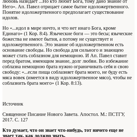
любовь назидает ...Но кто любит Бога, тому дано знание от
Него». Ап. Павел отрицает самое бытие идоложертвенного.
Понятие идоложертвенного предполагает существование
идолов.
Но «...идол в мире ничто, и что нет инаго Бога, кроме
Единаго» (1 Кор. 8:4). Языческие боги — это бесы; языческие
божества не имеют бытия, а потому не существует и
идоложертвенного. Это знание об идоложертвенном есть
основание свободы. Но свобода для сильного и знающею
может стать соблазном для немощною. И Ап. Павел ставит
перед братом, имеющим знание, долг любви. Во избежание
соблазна немощною брата нужно ограничивать себя и свою
свободу: «...если пища соблазняет брата моего, не буду есть
мяса вовек (имеется в виду идоложертвенное мясо), чтобы не
соблазнить брата моего» (1 Кор. 8:13).
Источник
Священное Писание Нового Завета. Апостол. М.: ПСТГУ,
2017. С. 127
Кто думает, что он знает что-нибудь, тот ничего еще не
знает так, как должно знать.