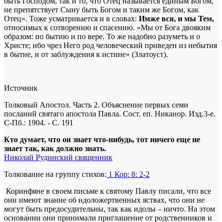
быть Господом, так и то, что Отец называется единым Богом,
не препятствует Сыну быть Богом и таким же Богом, как
Отец». Тоже усматривается и в словах:
Имже вся, и мы Тем,
относимых к сотворению и спасению. «Мы от Бога двояким
образом: по бытию и по вере. То же надобно разуметь и о
Христе; ибо чрез Него род человеческий приведен из небытия
в бытие, и от заблуждения к истине» (Златоуст).
Источник
Толковый Апостол. Часть 2. Объяснение первых семи
посланий святаго апостола Павла. Сост. еп. Никанор. Изд.3-е.
С-Пб.: 1904. - С. 191
Кто думает, что он знает что-нибудь, тот ничего еще не
знает так, как должно знать.
Николай Рудинский священник
Толкование на группу стихов:
1 Кор: 8: 2-2
Коринфяне в своем письме к святому Павлу писали, что все
они имеют знание об идоложертвенных яствах, что они не
могут быть предосудительны, так как идолы – ничто. На этом
основании они принимали приглашение от родственников и