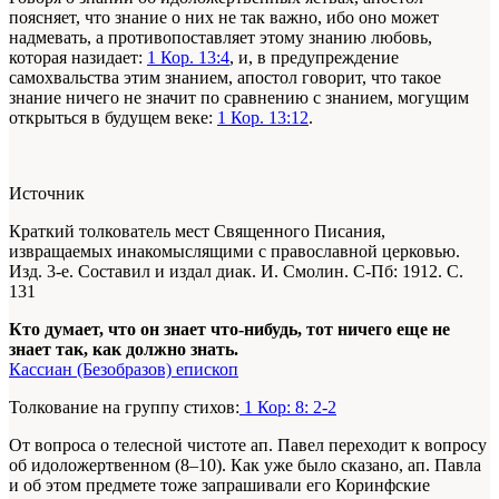
поясняет, что знание о них не так важно, ибо оно может
надмевать, а противопоставляет этому знанию любовь,
которая назидает:
1 Кор. 13:4
, и, в предупреждение
самохвальства этим знанием, апостол говорит, что такое
знание ничего не значит по сравнению с знанием, могущим
открыться в будущем веке:
1 Кор. 13:12
.
Источник
Краткий толкователь мест Священного Писания,
извращаемых инакомыслящими с православной церковью.
Изд. 3-е. Составил и издал диак. И. Смолин. С-Пб: 1912. С.
131
Кто думает, что он знает что-нибудь, тот ничего еще не
знает так, как должно знать.
Кассиан (Безобразов) епископ
Толкование на группу стихов:
1 Кор: 8: 2-2
От вопроса о телесной чистоте ап. Павел переходит к вопросу
об идоложертвенном (8–10). Как уже было сказано, ап. Павла
и об этом предмете тоже запрашивали его Коринфские