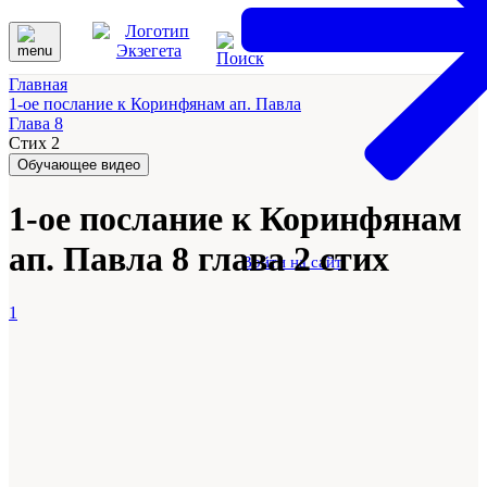
Главная
1-ое послание к Коринфянам ап. Павла
Глава 8
Стих 2
Обучающее видео
1-ое послание к Коринфянам
ап. Павла 8 глава 2 стих
Войти на сайт
1