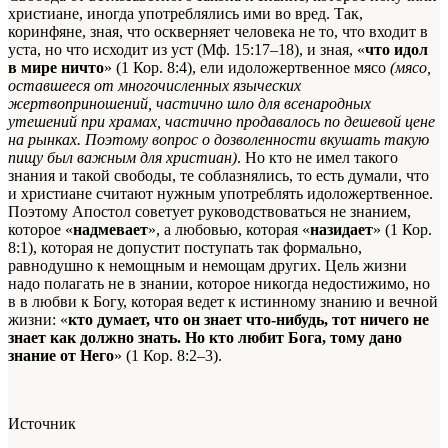
христиане, иногда употреблялись ими во вред. Так,
коринфяне, зная, что оскверняет человека не то, что входит в
уста, но что исходит из уст (Мф. 15:17–18), и зная, «
что идол
в мире ничто
» (1 Кор. 8:4), ели идоложертвенное мясо
(мясо,
оставшееся от многочисленных языческих
жертвоприношений, частично шло для всенародных
утешений при храмах, частично продавалось по дешевой цене
на рынках. Поэтому вопрос о дозволенности вкушать такую
пищу был важным для христиан)
. Но кто не имел такого
знания и такой свободы, те соблазнялись, то есть думали, что
и христиане считают нужным употреблять идоложертвенное.
Поэтому Апостол советует руководствоваться не знанием,
которое «
надмевает
», а любовью, которая «
назидает
» (1 Кор.
8:1), которая не допустит поступать так формально,
равнодушно к немощным и немощам других. Цель жизни
надо полагать не в знании, которое никогда недостижимо, но
в в любви к Богу, которая ведет к истинному знанию и вечной
жизни: «
кто думает, что он знает что-нибудь, тот ничего не
знает как должно знать. Но кто любит Бога, тому дано
знание от Него
» (1 Кор. 8:2–3).
Источник