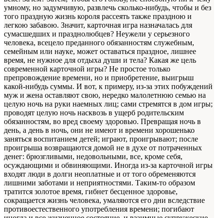
умному, но задумчивую, развлечь сколько-нибудь, чтобы и без
того праздную жизнь короля рассеять также праздною и
легкою забавою. Значит, карточная игра назначалась для
сумасшедших и празднолюбцев? Неужели у серьезного
человека, всецело преданного обязанностям служебным,
семейным или науке, может оставаться праздное, лишнее
время, не нужное для отдыха души и тела? Какая же цель
современной карточной игры? Не простое только
препровождение времени, но и приобретение, выигрыш
какой-нибудь суммы. И вот, к примеру, из-за этих побуждений
муж и жена оставляют свою, нередко малолетнюю семью на
целую ночь на руки наемных лиц; сами стремятся в дом игры;
проводят целую ночь насквозь в ущерб родительским
обязанностям, во вред своему здоровью. Превращая ночь в
день, а день в ночь, они не имеют и времени хорошенько
заняться воспитанием детей; играют, проигрывают; после
проигрыша возвращаются домой не в духе от потраченных
денег: брюзгливыми, недовольными, все, кроме себя,
осуждающими и обвиняющими. Иногда из-за карточной игры
входят люди в долги неоплатные и от того обременяются
лишними заботами и неприятностями. Таким-то образом
тратится золотое время, гибнет бесценное здоровье,
сокращается жизнь человека, умаляются его дни вследствие
противоестественного употребления времени; погибают
иногда и все жизненное состояние, и взаимные супружеские