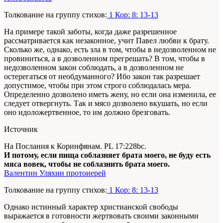
Толкование на группу стихов:
1 Кор: 8: 13-13
На примере такой заботы, когда даже разрешенное
рассматривается как незаконное, учит Павел любви к брату.
Сколько же, однако, есть зла в том, чтобы в недозволенном не
провиниться, а в дозволенном прегрешать? В том, чтобы в
недозволенном закон соблюдать, а в дозволенном не
остерегаться от необдуманного? Ибо закон так разрешает
допустимое, чтобы при этом
строго
соблюдалась мера.
Определенно дозволено иметь жену, но если она изменила, ее
следует отвергнуть. Так и мясо дозволено вкушать, но если
оно идоложертвенное, то им должно брезговать.
Источник
На Послания к Коринфянам. PL 17:228bc.
И потому, если пища соблазняет брата моего, не буду есть
мяса вовек, чтобы не соблазнить брата моего.
Валентин Уляхин протоиерей
Толкование на группу стихов:
1 Кор: 8: 13-13
Однако истинный характер христианской свободы
выражается в готовности жертвовать своими законными