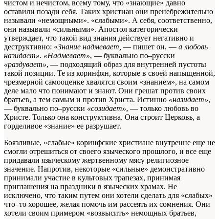
чистом и нечистом, всему тому, что «знающие» давно
оставили позади себя. Таких христиан они пренебрежительно
называли «немощными». «слабыми». А себя, соответственно,
они называли «сильными». Апостол категорически
утверждает, что такой вид знания действует негативно и
деструктивно: «
Знание надмевает,
— пишет он, —
а любовь
назидает»
.
«Надмевает»
, — буквально по–русски
«раздувает»
, — подходящий образ для внутренней пустоты
такой позиции. Те из коринфян, которые в своей напыщенной,
чрезмерной самооценке хвалятся своим «знанием», на самом
деле мало что понимают и знают. Они грешат против своих
братьев, а тем самым и против Христа. Истинно
«назидает»
,
— буквально по–русски
«созидает»
, — только любовь во
Христе. Только она конструктивна. Она строит Церковь, а
горделивое «знание» ее разрушает.
Боязливые, «слабые» коринфские христиане внутренне еще не
смогли отрешиться от своего языческого прошлого, и все еще
придавали языческому жертвенному мясу религиозное
значение. Напротив, некоторые «сильные» демонстративно
принимали участие в культовых трапезах, принимая
приглашения на праздники в языческих храмах. Не
исключено, что таким путем они хотели сделать для «слабых»
что–то хорошее, желая помочь им рассеять их сомнения. Они
хотели своим примером «возвысить» немощных братьев,