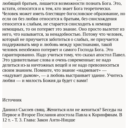
любящий братьев, лишается возможности познать Бога. Это,
кстати, относится и к тем, кто знает Бога теоретически.
Человек может иметь блестящее богословское образование, но
если он без любви относится к братьям, без снисхождения
относится к слабым, не старается снисходить к немощи
немощных, то он потеряет это знание. Оно просто вылетит из
него, что называется, за ненадобностью. Потому что человек,
который не приучается заботиться о слабых, не приучается
поддерживать мир и любовь между христианами, такой
человек неизбежно потеряет и самого Господа Бога. Это
гарантированно. Надо учиться тому, что сказал апостол Павел.
Это удивительные слова и очень современные: не надо
делиться из-за ничтожных вещей и не надо превозноситься
своим знанием. Помните, что знание «надмевает» —
«надувает дымом», — а любовь выстраивает здание. Учитесь
любви — и милость Божия да будет с вами!
Источник
Даниил Сысоев свящ. Жениться или не жениться? Беседы на
Первое и Второе Послания апостола Павла к Коринфянам. В
12 т. - Т. 3. Глава: Закон Анти-Ницше