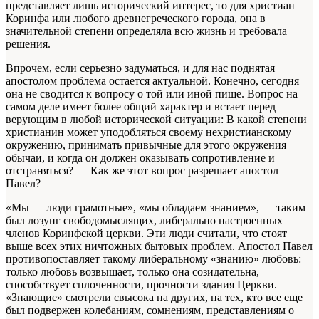
представляет лишь исторический интерес, то для христиан
Коринфа или любого древнегреческого города, она в
значительной степени определяла всю жизнь и требовала
решения.
Впрочем, если серьезно задуматься, и для нас поднятая
апостолом проблема остается актуальной. Конечно, сегодня
она не сводится к вопросу о той или иной пище. Вопрос на
самом деле имеет более общий характер и встает перед
верующим в любой исторической ситуации: В какой степени
христианин может уподобляться своему нехристианскому
окружению, принимать привычные для этого окружения
обычаи, и когда он должен оказывать сопротивление и
отстраняться? — Как же этот вопрос разрешает апостол
Павел?
«Мы — люди грамотные», «мы обладаем знанием», — таким
был лозунг свободомыслящих, либерально настроенных
членов Коринфской церкви. Эти люди считали, что стоят
выше всех этих ничтожных бытовых проблем. Апостол Павел
противопоставляет такому либеральному «знанию» любовь:
только любовь возвышает, только она созидательна,
способствует сплоченности, прочности здания Церкви.
«Знающие» смотрели свысока на других, на тех, кто все еще
был подвержен колебаниям, сомнениям, представлениям о