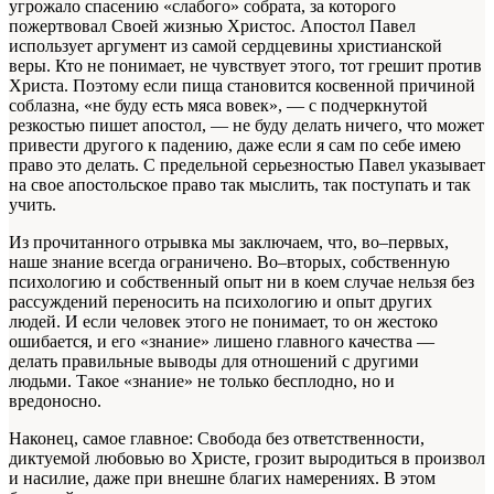
угрожало спасению «слабого» собрата, за которого
пожертвовал Своей жизнью Христос. Апостол Павел
использует аргумент из самой сердцевины христианской
веры. Кто не понимает, не чувствует этого, тот грешит против
Христа. Поэтому если пища становится косвенной причиной
соблазна, «не буду есть мяса вовек», — с подчеркнутой
резкостью пишет апостол, — не буду делать ничего, что может
привести другого к падению, даже если я сам по себе имею
право это делать. С предельной серьезностью Павел указывает
на свое апостольское право так мыслить, так поступать и так
учить.
Из прочитанного отрывка мы заключаем, что, во–первых,
наше знание всегда ограничено. Во–вторых, собственную
психологию и собственный опыт ни в коем случае нельзя без
рассуждений переносить на психологию и опыт других
людей. И если человек этого не понимает, то он жестоко
ошибается, и его «знание» лишено главного качества —
делать правильные выводы для отношений с другими
людьми. Такое «знание» не только бесплодно, но и
вредоносно.
Наконец, самое главное: Свобода без ответственности,
диктуемой любовью во Христе, грозит выродиться в произвол
и насилие, даже при внешне благих намерениях. В этом