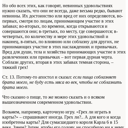
Но обо всех этих, как говорят, невинных удовольствиях
нужно сказать, что они не всегда, даже весьма редко, бывают
невинны. Их достоинство или вред от них определяются, во-
первых, смотря по лицам, принимающим участие в этих
забавах; во-вторых, по времени, когда открываются и
совершаются они; в-третьих, по месту, где совершаются; в-
четвертых, по количеству и мере этих удовольствий и
наконец, в-пятых, по влиянию или соблазну для других, не
принимающих участие в этих наслаждениях и привычках.
Вред для души, тела и хозяйства принимающих участие в этих
развлечениях или привычках – вот первая дурная черта.
Соблазн других, вторая в этих забавах темная сторона, –
тяжкий грех!
Ст. 13. Потому-то апостол и сказал:
если пища соблазняет
брата моего, не буду есть мяса во век, чтобы не соблазнить
брата моего.
Что сказано о пище, то же можно сказать и о всяком
вышеозначенном современном удовольствии.
Возьмем, например, карточную игру. «Грех ли играть в
карты?» – спрашивают иногда. Грех ли?.. А для кого и когда
изобретены карты? Для сумасшедшего короля Карла 6 в 15
веке. Зачем? Затем, чтобы его голову, не способную ни к чему