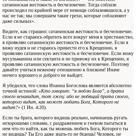
сатанинская жестокость и бесчеловечие. Тогда соблазн
происходил по крайней мере от немощи соблазнявшихся, а у
нас не так; мы совершаем такие грехи, которые соблазняют
даже сильных».
Видите, как страшно: сатанинская жестокость и бесчеловечие.
Если я не стараюсь обратить всех вокруг меня в христианство,
я проявляю сатанинскую жестокость и бесчеловечие. Если я
вижу иудея и не стараюсь привести его к Крещению, я
проявляю сатанинскую жестокость и бесчеловечие. Если вижу
мусульманина или сектанта и не привожу их к Крещению, я
проявляю сатанинскую жестокость и бесчеловечие. Поэтому
давайте учиться нежному отношению к близким! Иначе
ничего хорошего и доброго не выйдет.
Я убедился, что слова Иоанна Богослова являются абсолютно
точной истиной:
«Кто говорит: “я люблю Бога”, а брата
своего ненавидит, тот лжец: ибо не любящий брата своего,
которого видит, как может любить Бога, Которого не
видит?
» (1 Ин. 4:20).
Если ты брата, которого видишь реально, начинаешь ругать
нехорошими словами, с раздражением и гневом пытаться в
нем что-то найти, как ты можешь любить Бога, Которого ты
не видишь? Ты Его даже знать-то не будешь! Человек, не