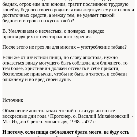
бедняк, отрок еще или юноша, тратит последнюю трудовую
копейку бедного своего родителя или жертвует ему от своих и
достаточных средств, а между тем, не уделяет тяжкой
бедности и гроша на кусок хлеба?
В. Умалчиваем о несчастьях, о пожарах, нередко
происходящих от неосторожного курения.
После этого не грех ли для многих – употребление табака?
Если же от известной пищи, по слову апостола, нужно
отказаться ввиду могущего быть соблазна для ближнего, то
тем более, христианин должен отсекать в себе прихоти,
бесполезные привычки, чтобы не быть в тягость, в соблазн
ближнему и во вред своей душе.
Источник
Объяснение апостольских чтений на литургии во все
воскресные дни года / Протоиер. о. Василий Михайловский. -
М. : Изд-во Сретен. монастыря, 1998. - 477 с.
И потому, если пища соблазняет брата моего, не буду есть