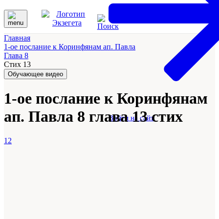
Главная
1-ое послание к Коринфянам ап. Павла
Глава 8
Стих 13
Обучающее видео
1-ое послание к Коринфянам
ап. Павла 8 глава 13 стих
Войти на сайт
12