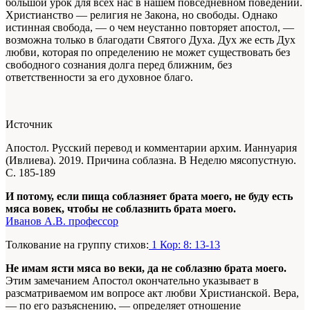
большой урок для всех нас в нашем повседневном поведении.
Христианство — религия не Закона, но свободы. Однако
истинная свобода, — о чем неустанно повторяет апостол, —
возможна только в благодати Святого Духа. Дух же есть Дух
любви, которая по определению не может существовать без
свободного сознания долга перед ближним, без
ответственности за его духовное благо.
Источник
Апостол. Русский перевод и комментарии архим. Ианнуария
(Ивлиева). 2019. Причина соблазна. В Неделю мясопустную.
С. 185-189
И потому, если пища соблазняет брата моего, не буду есть
мяса вовек, чтобы не соблазнить брата моего.
Иванов А.В. профессор
Толкование на группу стихов:
1 Кор: 8: 13-13
Не имам ясти мяса во веки, да не соблазню брата моего.
Этим замечанием Апостол окончательно указывает в
разсматриваемом им вопросе акт любви Христианской. Вера,
— по его разъяснению, — определяет отношение