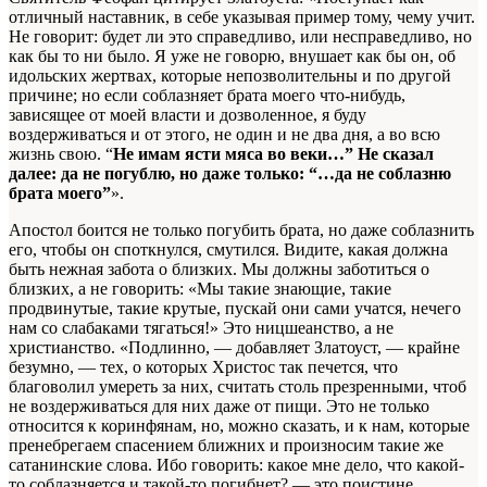
отличный наставник, в себе указывая пример тому, чему учит.
Не говорит: будет ли это справедливо, или несправедливо, но
как бы то ни было. Я уже не говорю, внушает как бы он, об
идольских жертвах, которые непозволительны и по другой
причине; но если соблазняет брата моего что-нибудь,
зависящее от моей власти и дозволенное, я буду
воздерживаться и от этого, не один и не два дня, а во всю
жизнь свою. “
Не имам ясти мяса во веки…” Не сказал
далее: да не погублю, но даже только: “…да не соблазню
брата моего”
».
Апостол боится не только погубить брата, но даже соблазнить
его, чтобы он споткнулся, смутился. Видите, какая должна
быть нежная забота о близких. Мы должны заботиться о
близких, а не говорить: «Мы такие знающие, такие
продвинутые, такие крутые, пускай они сами учатся, нечего
нам со слабаками тягаться!» Это ницшеанство, а не
христианство. «Подлинно, — добавляет Златоуст, — крайне
безумно, — тех, о которых Христос так печется, что
благоволил умереть за них, считать столь презренными, чтоб
не воздерживаться для них даже от пищи. Это не только
относится к коринфянам, но, можно сказать, и к нам, которые
пренебрегаем спасением ближних и произносим такие же
сатанинские слова. Ибо говорить: какое мне дело, что какой-
то соблазняется и такой-то погибнет? — это поистине