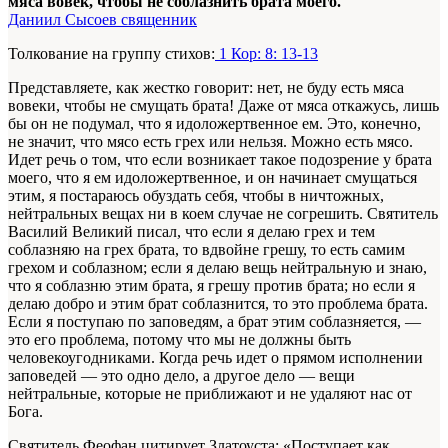
мяса вовек, чтобы не соблазнить брата моего.
Даниил Сысоев священник
Толкование на группу стихов:
1 Кор: 8: 13-13
Представляете, как жестко говорит: нет, не буду есть мяса
вовеки, чтобы не смущать брата! Даже от мяса откажусь, лишь
бы он не подумал, что я идоложертвенное ем. Это, конечно,
не значит, что мясо есть грех или нельзя. Можно есть мясо.
Идет речь о том, что если возникает такое подозрение у брата
моего, что я ем идоложертвенное, и он начинает смущаться
этим, я постараюсь обуздать себя, чтобы в ничтожных,
нейтральных вещах ни в коем случае не согрешить. Святитель
Василий Великий писал, что если я делаю грех и тем
соблазняю на грех брата, то вдвойне грешу, то есть самим
грехом и соблазном; если я делаю вещь нейтральную и знаю,
что я соблазню этим брата, я грешу против брата; но если я
делаю добро и этим брат соблазнится, то это проблема брата.
Если я поступаю по заповедям, а брат этим соблазняется, —
это его проблема, потому что мы не должны быть
человекоугодниками. Когда речь идет о прямом исполнении
заповедей — это одно дело, а другое дело — вещи
нейтральные, которые не приближают и не удаляют нас от
Бога.
Святитель Феофан цитирует Златоуста: «Поступает как