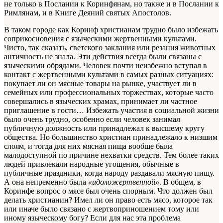
не только в Послании к Коринфянам, но также и в Послании к
Римлянам, и в Книге Деяний святых Апостолов.
В таком городе как Коринф христианам трудно было избежать
соприкосновения с языческими жертвенными культами.
Чисто, так сказать, светского заклания или резания животных
античность не знала. Эти действия всегда были связаны с
языческими обрядами. Человек почти неизбежно вступал в
контакт с жертвенными культами в самых разных ситуациях:
покупает ли он мясные товары на рынке, участвует ли в
семейных или профессиональных торжествах, которые часто
совершались в языческих храмах, принимает ли частное
приглашение в гости… Избежать участия в социальной жизни
было очень трудно, особенно если человек занимал
публичную должность или принадлежал к высшему кругу
общества. Но большинство христиан принадлежало к низшим
слоям, и тогда для них мясная пища вообще была
малодоступной по причине нехватки средств. Тем более таких
людей привлекали народные угощения, обычные в
публичные праздники, когда народу раздавали мясную пищу.
А она непременно была
«идоложертвенной»
. В общем, в
Коринфе вопрос о мясе был очень спорным. Что должен был
делать христианин? Имел ли он право есть мясо, которое так
или иначе было связано с жертвоприношением тому или
иному языческому богу? Если для нас эта проблема