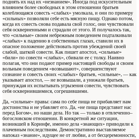
поднять их над их «незнанием». Иногда под искусительным
влиянием более свободных в этом отношении братьев
колеблющаяся совесть «слабых» умолкала, и они по примеру
«сильных» позволяли себе есть мясную пищу. Однако потом,
когда их совесть снова подавала свой голос, они чувствовали
себя оскверненными и страдали от этого. И получалось так,
что «сильные» своим небрежным поведением подталкивали
«слабых» к падению в собственных глазах, ставили их в
опасное положение действовать против убеждений своей
слабой, шаткой совести. Как пишет апостол, «сильные»
«били» по совести «слабых», сбивали ее с толку. Наивно
полагая, что они подают пример настоящей свободы и своим
вольным поведением «возвышают», совершенствуют
сознание и совесть своих «слабых» братьев, «сильные», — как
указывает апостол, — не возвышали, а унижали братьев,
принуждая их испытывать угрызения совести, чувствовать
себя осквернившимися, согрешившими.
Да, «сильные» правы: сама по себе пища не прибавляет нам
достоинства и не убавляет его. Да, «не пища представит нас
перед Богом», но наши дела. Но так — только в отвлеченно–
богословском отношении. В конкретной же ситуации,
возникшей в Коринфе, именно дела «знающих» приводили к
плачевным последствиям. Демонстративно выставляемое
напоказ «знание», идущее не от любви, а от бесцеремонности,