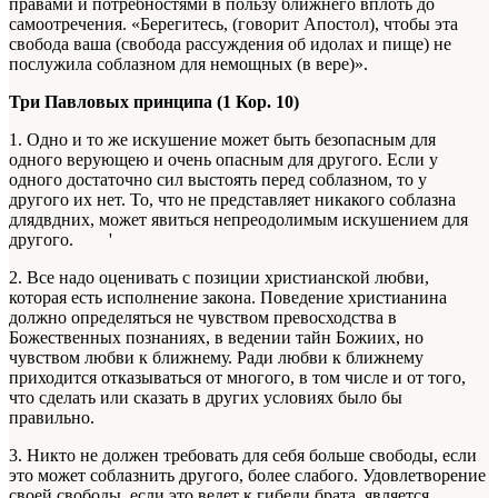
правами и потребностями в пользу ближнего вплоть до
самоотречения. «Берегитесь, (говорит Апостол), чтобы эта
свобода ваша (свобода рассуждения об идолах и пище) не
послужила соблазном для немощных (в вере)».
Три Павловых принципа (1 Кор. 10)
1. Одно и то же искушение может быть безопасным для
одного верующею и очень опасным для другого. Если у
одного достаточно сил выстоять перед соблазном, то у
другого их нет. То, что не представляет никакого соблазна
длядвдних, может явиться непреодолимым искушением для
другого. '
2. Все надо оценивать с позиции христианской любви,
которая есть исполнение закона. Поведение христианина
должно определяться не чувством превосходства в
Божественных познаниях, в ведении тайн Божиих, но
чувством любви к ближнему. Ради любви к ближнему
приходится отказываться от многого, в том числе и от того,
что сделать или сказать в других условиях было бы
правильно.
3. Никто не должен требовать для себя больше свободы, если
это может соблазнить другого, более слабого. Удовлетворение
своей свободы, если это ведет к гибели брата, является