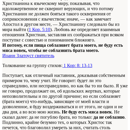
Христианина к языческому миру, показывая, что
идоложертвенное не сквернит верующих, и что потому
Христианин не должен бояться такого осквернения от
соприкосновения с язычеством; иначе, — как замечает
Апостол в другом месте, — Христианину следовало бы из
мира выйти (
1 Кор. 5:10
). Любовь же определяет взаимныя
отношения Христиан, заставляя их соображаться при всяком
поступке с совестью и пониманием ближняго.
И потому, если пища соблазняет брата моего, не буду есть
мяса вовек, чтобы не соблазнить брата моего.
Иоанн Златоуст святитель
Толкование на группу стихов:
1 Кор: 8: 13-13
Поступает, как отличный наставник, доказывая собственным
примером то, чему учит. Не говорит: будет ли это
справедливо, или несправедливо, но как бы то ни было. Я уже
не говорю, продолжает он, об идольских жертвах, которые
непозволительны и по другой причине; но если соблазняет
(брата моего) что-нибудь, зависящее от моей власти и
дозволенное, я буду воздерживаться и от этого, не один и не
два дня, а во всю мою жизнь.
Не буду есть мяса вовек
. Не
сказал далее: да не погублю брата, но только:
да не соблазню
.
Подлинно, крайне безумно тех, о которых Христос так
печется, что благоволил умереть за них, считать столь