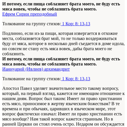
И потому, если пища соблазняет брата моего, не буду есть
мяса вовек, чтобы не соблазнить брата моего.
Ефрем Сирин преподобный
Толкование на группу стихов:
1 Кор: 8: 13-13
Подлинно, если из-за пищи, которая извергается в отхожие
места, соблазняется брат мой, то не только воздерживаться
буду от мяса, которое в несколько дней съедается в доме идола,
но совсем не стану есть мяса вовек, дабы брата моего не
соблазнить.
И потому, если пища соблазняет брата моего, не буду есть
мяса вовек, чтобы не соблазнить брата моего.
Ианнуарий (Ивлиев) архимандрит
Толкование на группу стихов:
1 Кор: 8: 13-13
Апостол Павел уделяет значительное место такому вопросу,
который, на первый взгляд, кажется не имеющим отношение к
нашим дням. Вопрос был таким: Имеет ли право христианин
есть мясо, приносимое в жертву языческим божествам? В те
времена и при обычаях, царивших в языческом мире, этот
вопрос фактически означал: Имеет ли право христианин есть
мясо вообще? Нам такой вопрос кажется странным. Но в
ранней Церкви он стоял очень остро. Недаром он обсуждается