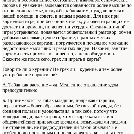
любовь и уважение; забываются обязанности более высшие по
отношению к семье, к службе, к ближним, нуждающимся в
нашей помощи, в совете, в нашем времени. Для них при
карточной игре, при бессонных ночах, у людей играющих не
достает ни времени, ни денег, ни усердия. Среди карточной
игры устраняется, подавляется общеполезный разговор, обмен
добрыми мыслями; целое собрание, в разных местах
развлекающееся картами, погружается в печальное молчание,
недостойное мыслящих и развитых людей. Наконец, занятие
картами есть прихоть, излишество, а не необходимость.
Скажите же после сего, грех ли играть в карты?
Говорить ли о курении? Не грех ли – курение, а тем более
употребление наркотиков?
А. Табак как растение – яд. Медленное отравление ядом
предосудительно.
Б. Принимаются за табак младшие, подражая старшим,
неразвитые – более образованным, без всякой нужды, без
сознания пользы и удовольствия, а так себе, потому что
молодые люди, даже отроки, хотят скорее казаться и в
общежитейских привычках зрелыми, возмужалыми людьми.
Не странен ли, не предосудителен ли такой обычай? Не
особенно ли постыдным он представляется, когда для него