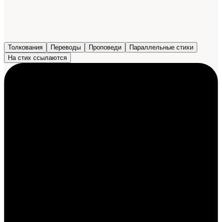
Толкования
Переводы
Проповеди
Параллельные стихи
На стих ссылаются