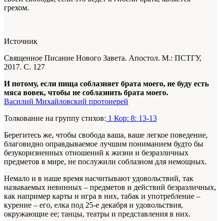
грехом.
Источник
Священное Писание Нового Завета. Апостол. М.: ПСТГУ,
2017. С. 127
И потому, если пища соблазняет брата моего, не буду есть
мяса вовек, чтобы не соблазнить брата моего.
Василий Михайловский протоиерей
Толкование на группу стихов:
1 Кор: 8: 13-13
Берегитесь же, чтобы свобода ваша, ваше легкое поведение,
благовидно оправдываемое лучшим пониманием будто бы
безукоризненных отношений к жизни и безразличных
предметов в мире, не послужили соблазном для немощных.
Немало и в наше время насчитывают удовольствий, так
называемых невинных – предметов и действий безразличных,
как например карты и игра в них, табак и употребление –
курение – его, елка под 25-е декабря и удовольствия,
окружающие ее; танцы, театры и представления в них.