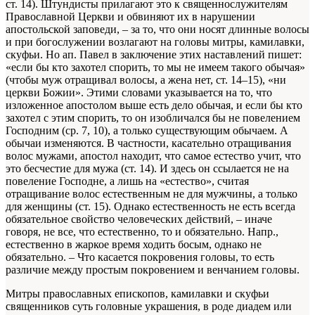
ст. 14). Штундисты прилагают это к священнослужителям
Православной Церкви и обвиняют их в нарушении
апостольской заповеди, – за то, что они носят длинные волосы
и при богослужении возлагают на головы митры, камилавки,
скуфьи. Но ап. Павел в заключение этих наставлений пишет:
«если бы кто захотел спорить, то мы не имеем такого обычая»
(чтобы муж отращивал волосы, а жена нет, ст. 14–15), «ни
церкви Божии». Этими словами указывается на то, что
изложенное апостолом выше есть дело обычая, и если бы кто
захотел с этим спорить, то он изобличался бы не повелением
Господним (ср. 7, 10), а только существующим обычаем. А
обычаи изменяются. В частности, касательно отращивания
волос мужами, апостол находит, что самое естество учит, что
это бесчестие для мужа (ст. 14). И здесь он ссылается не на
повеление Господне, а лишь на «естество», считая
отращивание волос естественным не для мужчины, а только
для женщины (ст. 15). Однако естественность не есть всегда
обязательное свойство человеческих действий, – иначе
говоря, не все, что естественно, то и обязательно. Напр.,
естественно в жаркое время ходить босым, однако не
обязательно. – Что касается покровения головы, то есть
различие между простым покровением и венчанием головы.
Митры православных епископов, камилавки и скуфьи
священников суть головные украшения, в роде диадем или