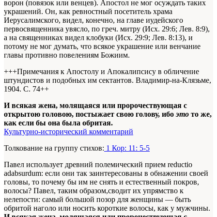
ворон (повязок или венцев). Апостол не мог осуждать таких
украшений. Он, как ревностный посетитель храма
Иерусалимского, видел, конечно, на главе иудейского
первосвященника увясло, по греч. митру (Исх. 29:6; Лев. 8:9),
а на священниках видел клобуки (Исх. 29:9; Лев. 8:13), и
потому не мог думать, что всякое украшение или венчание
главы противно повелениям Божиим.
+++Примечания к Апостолу и Апокалипсису в обличение
штундистов и подобных им сектантов. Владимир-на-Клязьме,
1904. С. 74+
+
И всякая жена, молящаяся или пророчествующая с
открытою головою, постыжает свою голову, ибо
это
то же,
как если бы она была обритая.
Культурно-исторический комментарий
Толкование на группу стихов:
1 Кор: 11: 5-5
Павел использует древний полемический прием reductio
adabsurdum: если они так заинтересованы в обнажении своей
головы, то почему бы им не снять и естественный покров,
волосы? Павел, таким образом,сводит их упрямство к
нелепости: самый большой позор для женщины — быть
обритой наголо или носить короткие волосы, как у мужчины.
И всякая жена, молящаяся или пророчествующая с