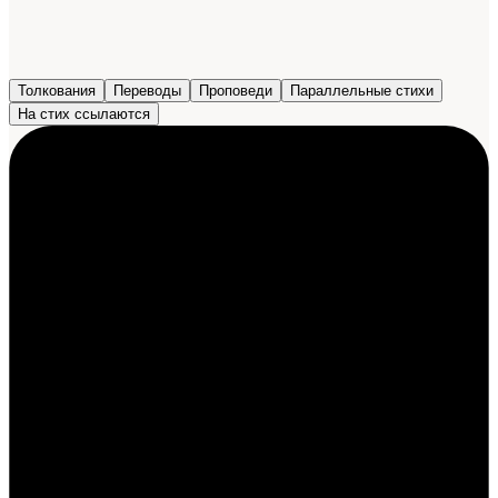
Толкования
Переводы
Проповеди
Параллельные стихи
На стих ссылаются