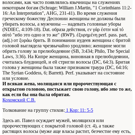
волосами, как часто появлялись язычницы на служениях
некоторым богам (Schrage; William J.Martin, "1 Corinthians 11:2-
16: An Interpretation", AHG, 231-41). Во время служения
греческому божеству Деспонии женщины не должны были
убирать волосы, а мужчины — надевать головные уборы
(NDIEC, 4:109-18). Dat. образа действия, εν γάρ έστιν καί τό
αύτό "ибо это одно и то же" (RWP). έξυρημένη perf. pass. part,
(adj.) от ξυράω брить. В понимании иудеев женщина с бритой
головой выглядела чрезвычайно уродливо; женщине могли
обрить голову за прелюбодеяние (SB, 3:434; Philo, The Special
Laws, 3:36). На Кипре женщина, виновная в прелюбодеянии,
считалась блудницей, и ей стригли волосы (DC, 64:3). Бритая
голова у женщины была также признаком траура (DC, 64:16;
The Syrian Goddess, 6; Barrett). Perf. указывает на состояние
или условие.
И всякая жена, молящаяся или пророчествующая с
открытою головою, постыжает свою голову, ибо
это
то же,
как если бы она была обритая.
Кохомский С.В.
Толкование на группу стихов:
1 Кор: 11: 5-5
Здесь ап. Павел осуждает мужей, молящихся или
пророчествующих с покрытой головой (ст. 4), а также
растящих волосы (муже аще власы растит, безчестие ему есть,