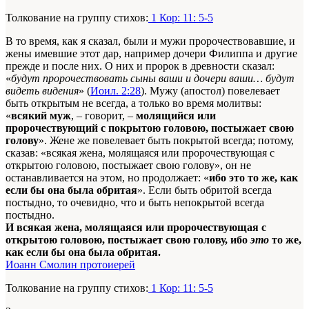
Толкование на группу стихов:
1 Кор: 11: 5-5
В то время, как я сказал, были и мужи пророчествовавшие, и
жены имевшие этот дар, например дочери Филиппа и другие
прежде и после них. О них и пророк в древности сказал:
«
будут пророчествовать сыны ваши и дочери ваши… будут
видеть видения
» (
Иоил. 2:28
). Мужу (апостол) повелевает
быть открытым не всегда, а только во время молитвы:
«
всякий муж
, – говорит, –
молящийся или
пророчествующий с покрытою головою, постыжает свою
голову
». Жене же повелевает быть покрытой всегда; потому,
сказав: «всякая жена, молящаяся или пророчествующая с
открытою головою, постыжает свою голову», он не
останавливается на этом, но продолжает: «
ибо это то же, как
если бы она была обритая
». Если быть обритой всегда
постыдно, то очевидно, что и быть непокрытой всегда
постыдно.
И всякая жена, молящаяся или пророчествующая с
открытою головою, постыжает свою голову, ибо
это
то же,
как если бы она была обритая.
Иоанн Смолин протоиерей
Толкование на группу стихов:
1 Кор: 11: 5-5