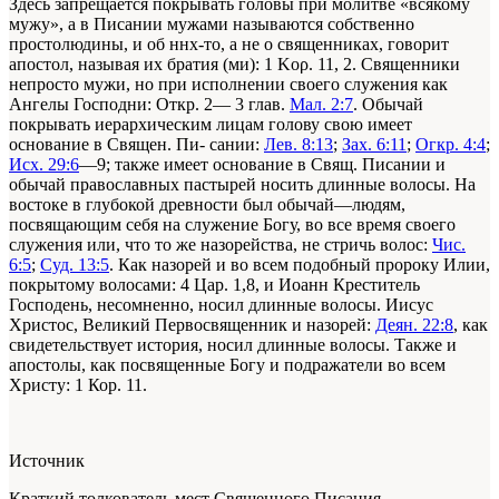
Здесь запрещается покрывать головы при молитве «всякому
мужу», а в Писании мужами называются собственно
простолюдины, и об ннх-то, а не о священниках, говорит
апостол, называя их братия (ми): 1 Κορ. 11, 2. Священники
непросто мужи, но при исполнении своего служения как
Ангелы Господни: Откр. 2— 3 глав.
Мал. 2:7
. Обычай
покрывать иерархическим лицам голову свою имеет
основание в Священ. Пи- сании:
Лев. 8:13
;
Зах. 6:11
;
Огкр. 4:4
;
Исх. 29:6
—9; также имеет основание в Свящ. Писании и
обычай православных пастырей носить длинные волосы. На
востоке в глубокой древности был обычай—людям,
посвящающим себя на служение Богу, во все время своего
служения или, что то же назорейства, не стричь волос:
Чис.
6:5
;
Суд. 13:5
. Как назорей и во всем подобный пророку Илии,
покрытому волосами: 4 Цар. 1,8, и Иоанн Креститель
Господень, несомненно, носил длинные волосы. Иисус
Христос, Великий Первосвященник и назорей:
Деян. 22:8
, как
свидетельствует история, носил длинные волосы. Также и
апостолы, как посвященные Богу и подражатели во всем
Христу: 1 Кор. 11.
Источник
Краткий толкователь мест Священного Писания,