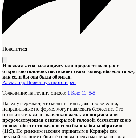
Поделиться
И всякая жена, молящаяся или пророчествующая с
открытою головою, постыжает свою голову, ибо
это
то же,
как если бы она была обритая.
Александр Прокопчук протоиерей
Толкование на группу стихов:
1 Кор: 11: 5-5
Павел утверждает, что молитва или даже пророчество,
неправильные по форме, могут навлекать бесчестие. Это
относится и к жене:
«...всякая жена, молящаяся или
пророчествующая с непокрытой головой, бесчестит свою
голову; ибо это то же, как если бы она была обритая»
(11:5). По римским законам (принятым в Коринфе как
римской колонии), бритьё головы предусматривалось для