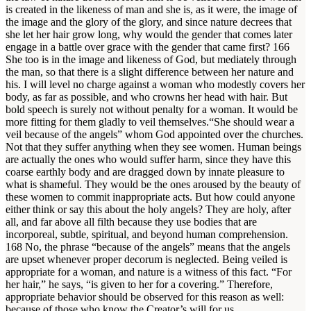
is created in the likeness of man and she is, as it were, the image of
the image and the glory of the glory, and since nature decrees that
she let her hair grow long, why would the gender that comes later
engage in a battle over grace with the gender that came first?
166
She too is in the image and likeness of God, but mediately through
the man, so that there is a slight difference between her nature and
his. I will level no charge against a woman who modestly covers her
body, as far as possible, and who crowns her head with hair. But
bold speech is surely not without penalty for a woman. It would be
more fitting for them gladly to veil themselves.“She should wear a
veil because of the angels” whom God appointed over the churches.
Not that they suffer anything when they see women. Human beings
are actually the ones who would suffer harm, since they have this
coarse earthly body and are dragged down by innate pleasure to
what is shameful. They would be the ones aroused by the beauty of
these women to commit inappropriate acts. But how could anyone
either think or say this about the holy angels? They are holy, after
all, and far above all filth because they use bodies that are
incorporeal, subtle, spiritual, and beyond human comprehension.
168
No, the phrase “because of the angels” means that the angels
are upset whenever proper decorum is neglected. Being veiled is
appropriate for a woman, and nature is a witness of this fact. “For
her hair,” he says, “is given to her for a covering.” Therefore,
appropriate behavior should be observed for this reason as well:
because of those who know the Creator’s will for us.