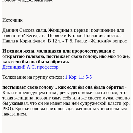
Источник
Даниил Сысоев свящ. Женщины в церкви: подчинение или
равенство? Беседы на Первое и Второе Послания апостола
Павла к Коринфянам. В 12 т. - Т. 5. Глава: «Женский» вопрос
И всякая жена, молящаяся или пророчествующая с
открытою головою, постыжает свою голову, ибо
это
то же,
как если бы она была обритая.
Десницкий А.С. профессор
Толкование на группу стихов:
1 Кор: 11: 5-5
постыжает свою голову
...
как если бы она была обритая
-
Как и в предыдущем стихе, речь здесь может идти о том, что
такая женщина позорит саму себя или же своего мужа, словно
бы указывая, что он не имеет над ней супружеской власти (ср.
РБО). Бритье головы считалось для женщины унизительным
наказанием.