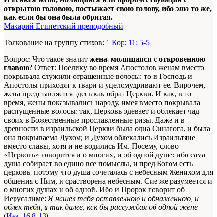
открытою головою, постыжает свою голову, ибо
это
то же,
как если бы она была обритая.
Макарий Египетский преподобный
Толкование на группу стихов:
1 Кор: 11: 5-5
Вопрос: Что такое значит
жена, молящаяся с откровенною
главою
? Ответ: Поелику во время Апостолов женам вместо
покрывала служили отращенные волосы: то и Господь и
Апостолы приходят к твари и уцеломудривают ее. Впрочем,
жена представляется здесь как образ Церкви. И как, в то
время, жены показывались народу, имея вместо покрывала
распущенные волосы: так, Церковь одевает и облекает чад
своих в Божественные прославленные ризы. Даже и в
древности в израильской Церкви была одна Синагога, и была
она покрываема Духом; и Духом облекались Израильтяне
вместо славы, хотя и не водились Им. Посему, слово
«Церковь» говорится и о многих, и об одной душе: ибо сама
душа собирает во едино все помыслы, и пред Богом есть
церковь; потому что душа сочеталась с небесным Женихом для
общения с Ним, и срастворена небесным. Сие же разумеется и
о многих душах и об одной. Ибо и Пророк говорит об
Иерусалиме:
Я нашел тебя оставленною и обнаженною, и
облек тебя, и так далее, как бы рассуждая об одной жене
(
Иез. 16:8-13
).