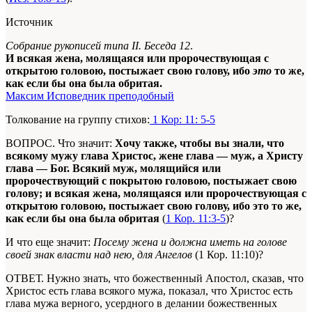
Источник
Собрание рукописей типа II. Беседа 12
.
И всякая жена, молящаяся или пророчествующая с
открытою головою, постыжает свою голову, ибо
это
то же,
как если бы она была обритая.
Максим Исповедник преподобный
Толкование на группу стихов:
1 Кор: 11: 5-5
ВОПРОС. Что значит:
Хочу также, чтобы вы знали, что
всякому мужу глава Христос, жене глава — муж, а Христу
глава — Бог. Всякий муж, молящийся или
пророчествующий с покрытою головою, постыжает свою
голову; и всякая жена, молящаяся или пророчествующая с
открытою головою, постыжает свою голову, ибо это то же,
как если бы она была обритая
(
1 Кор. 11:3-5
)?
И что еще значит:
Посему жена и должна иметь на голове
своей знак власти над нею, для Ангелов
(1 Кор. 11:10)?
ОТВЕТ. Нужно знать, что божественный Апостол, сказав, что
Христос есть глава всякого мужа, показал, что Христос есть
глава мужа верного,
усердного
в делании божественных