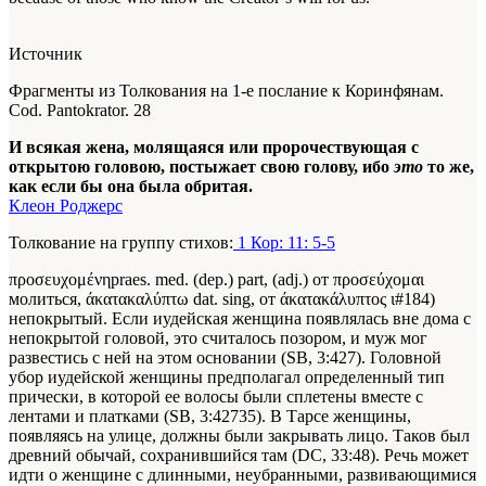
Источник
Фрагменты из Толкования на 1-е послание к Коринфянам.
Cod. Pantokrator. 28
И всякая жена, молящаяся или пророчествующая с
открытою головою, постыжает свою голову, ибо
это
то же,
как если бы она была обритая.
Клеон Роджерс
Толкование на группу стихов:
1 Кор: 11: 5-5
προσευχομένηpraes. med. (dep.) part, (adj.) от προσεύχομαι
молиться, άκατακαλύπτω dat. sing, от άκατακάλυπτος ι#184)
непокрытый. Если иудейская женщина появлялась вне дома с
непокрытой головой, это считалось позором, и муж мог
развестись с ней на этом основании (SB, 3:427). Головной
убор иудейской женщины предполагал определенный тип
прически, в которой ее волосы были сплетены вместе с
лентами и платками (SB, 3:42735). В Тарсе женщины,
появляясь на улице, должны были закрывать лицо. Таков был
древний обычай, сохранившийся там (DC, 33:48). Речь может
идти о женщине с длинными, неубранными, развивающимися