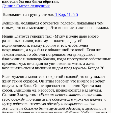
как если бы она была обритая.
Даниил Сысоев священник
Толкование на группу стихов:
1 Кор: 11: 5-5
Женщина, молящаяся с открытой головой, показывает тем
самым, что она мятежница. Эти внешние знаки очень важны.
Иоанн Златоуст говорит так: «Мужу и жене дано много
различных знаков, одному — власти, а другой —
подчиненности, между прочим и тот, чтобы жена
покрывалась, а муж был с обнаженной головой. Если же
таковы знаки, то оба они погрешают, когда нарушают
благочиние и заповедь Божию, когда преступают собственные
пределы, муж ниспадая до уничижения жены, а жена
возвышаясь своим внешним видом пред мужем»
Беседа 26
.
Если мужчина молится с покрытой головой, то он унижает
жену таким образом. Он этим говорит, что ничего не хочет
получать от Бога. Он не признает главенство Христа над
собой. Женщина же, наоборот, превозносится над мужем.
Сказано Златоустом: «
Если им непозволительно изменять
свою одежду, то есть жене одеваться в мужское платье, а
мужу надевать женскую одежду и покрывало, — “на
женщине не должно быть мужской одежды, и мужчина не
должен одеваться в женское платье
” (Втор. 22:5), — то тем