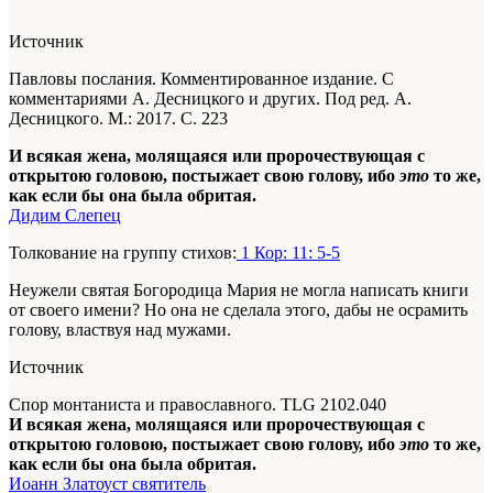
Источник
Павловы послания. Комментированное издание. С
комментариями А. Десницкого и других. Под ред. А.
Десницкого. М.: 2017. С. 223
И всякая жена, молящаяся или пророчествующая с
открытою головою, постыжает свою голову, ибо
это
то же,
как если бы она была обритая.
Дидим Слепец
Толкование на группу стихов:
1 Кор: 11: 5-5
Неужели святая Богородица Мария не могла написать книги
от своего имени? Но она не сделала этого, дабы не осрамить
голову, властвуя над мужами.
Источник
Спор монтаниста и православного. TLG 2102.040
И всякая жена, молящаяся или пророчествующая с
открытою головою, постыжает свою голову, ибо
это
то же,
как если бы она была обритая.
Иоанн Златоуст святитель