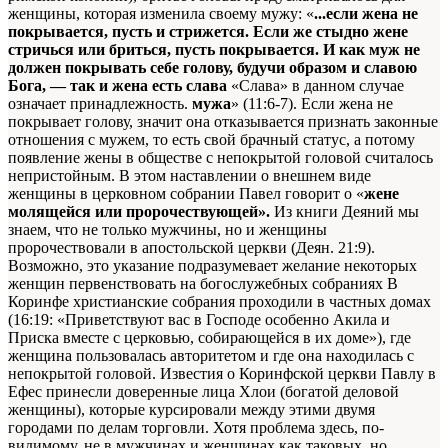
женщины, которая изменила своему мужу: «
...если жена не
покрывается, пусть и стрижется. Если же стыдно жене
стричься или бриться, пусть покрывается. И как муж не
должен покрывать себе голову, будучи образом и славою
Бога, — так и жена есть слава
«Слава» в данном случае
означает принадлежность.
мужа
» (11:6-7). Если жена не
покрывает голову, значит она отказывается признать законные
отношения с мужем, то есть свой брачный статус, а потому
появление жены в обществе с непокрытой головой считалось
непристойным. В этом наставлении о внешнем виде
женщины в церковном собрании Павел говорит о «
жене
молящейся или пророчествующей».
Из книги Деяний мы
знаем, что не только мужчины, но и женщины
пророчествовали в апостольской церкви (Деян. 21:9).
Возможно, это указание подразумевает желание некоторых
женщин первенствовать на богослужебных собраниях
В
Коринфе христианские собрания проходили в частных домах
(16:19: «Приветствуют вас в Господе особенно Акила и
Приска вместе с церковью, собирающейся в их доме»), где
женщина пользовалась авторитетом и где она находилась с
непокрытой головой. Известия о Коринфской церкви Павлу в
Ефес принесли доверенные лица Хлои (богатой деловой
женщины), которые курсировали между этими двумя
городами по делам торговли. Хотя проблема здесь, по-
видимому, не в мужчинах и женщинах как таковых, но