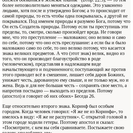
более непозволительно меняться одеждами. Это узаконено
людьми, хотя после и утверждено Богом; а то происходит от
самой природы, то есть чтобы одна покрывалась, а другой не
покрывался. Под именем природы я разумею Бога, потому что
Он есть Создатель природы. Потому если ты преступишь эти
пределы, то, смотри, сколько произойдет вреда. Не говори
мне, что это преступление — маловажно; оно велико и само
по себе, потому что оно есть преслушание: а если бы и было
маловажно само по себе, то оно велико потому, что касается
знака великих предметов. А что (этот знак) велик, видно из
того, что он производит благоустройство в роде
(человеческом), представляя в надлежащем виде
начальствующего и подчиненного; поступающий же против
этого приводит всё в смешение, лишает себя даров Божиих,
унижает честь, дарованную ему свыше, и не только муж, но и
жена. Ведь и для нее большая честь – сохранять свое место, а
напротив постыдно — выходить из пределов. Потому
(апостол) и говорит об них обоих»
Беседа 26
.
Еще относительно второго знака. Коринф был особым
городом. Когда человек говорил: «Я же не из Коринфа», то
имелось в виду: «Я же не распутник». С открытой головой в
этом городе ходили гетеры. Поэтому апостол и сказал:
«Посмотрите, с кем вы себя сравниваете. Постыжаете свою
голову, уподобляясь им».