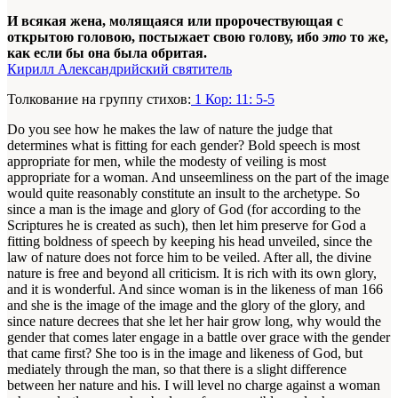
И всякая жена, молящаяся или пророчествующая с
открытою головою, постыжает свою голову, ибо
это
то же,
как если бы она была обритая.
Кирилл Александрийский святитель
Толкование на группу стихов:
1 Кор: 11: 5-5
Do you see how he makes the law of nature the judge that
determines what is fitting for each gender? Bold speech is most
appropriate for men, while the modesty of veiling is most
appropriate for a woman. And unseemliness on the part of the image
would quite reasonably constitute an insult to the archetype. So
since a man is the image and glory of God (for according to the
Scriptures he is created as such), then let him preserve for God a
fitting boldness of speech by keeping his head unveiled, since the
law of nature does not force him to be veiled. After all, the divine
nature is free and beyond all criticism. It is rich with its own glory,
and it is wonderful. And since woman is in the likeness of man
166
and she is the image of the image and the glory of the glory, and
since nature decrees that she let her hair grow long, why would the
gender that comes later engage in a battle over grace with the gender
that came first? She too is in the image and likeness of God, but
mediately through the man, so that there is a slight difference
between her nature and his. I will level no charge against a woman