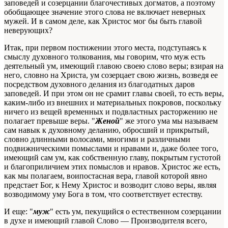
заповедей и созерцании благочестивых догматов, а поэтому
обобщающее значение этого слова не включает неверных
мужей. И в самом деле, как Христос мог бы быть главой
неверующих?
Итак, при первом постижении
этого места
, подступаясь к
смыслу духовного толкования, мы говорим, что муж есть
деятельный ум, имеющий главою
своею
слово веры; взирая на
него, словно на Христа, ум созерцает свою жизнь, возведя ее
посредством
духовного
делания из благодатных даров
заповедей. И при этом он не срамит главы своей, то есть веры,
каким-либо из внешних и материальных покровов, поскольку
ничего из
вещей
временных и подвластных расторжению не
полагает превыше веры. "
Женой
" же этого ума мы называем
сам навык к
духовному
деланию, обросший и прикрытый,
словно длинными волосами, многими и различными
подвижническими помыслами и нравами и, даже более того,
имеющий сам ум, как собственную главу, покрытым густотой
и благоприличием этих помыслов и нравов. Христос же есть,
как мы полагаем, воипостасная вера, главой которой явно
предстает Бог, к Нему Христос и возводит слово веры, являя
возводимому
уму
Бога в том, что соответствует естеству.
И еще: "
муж
" есть ум, пекущийся о естественном созерцании
в духе и имеющий главой Слово — Производителя всего,