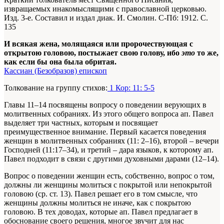
извращаемых инакомыслящими с православной церковью.
Изд. 3-е. Составил и издал диак. И. Смолин. С-Пб: 1912. С.
135
И всякая жена, молящаяся или пророчествующая с
открытою головою, постыжает свою голову, ибо
это
то же,
как если бы она была обритая.
Кассиан (Безобразов) епископ
Толкование на группу стихов:
1 Кор: 11: 5-5
Главы 11–14 посвящены вопросу о поведении верующих в
молитвенных собраниях. Из этого общего вопроса ап. Павел
выделяет три частных, которым и посвящает
преимущественное внимание. Первый касается поведения
женщин в молитвенных собраниях (11: 2–16), второй – вечери
Господней (11:17–34), и третий – дара языков, к которому ап.
Павел подходит в связи с другими духовными дарами (12–14).
Вопрос о поведении женщин есть, собственно, вопрос о том,
должны ли женщины молиться с покрытой или непокрытой
головою (ср. ст. 13). Павел решает его в том смысле, что
женщины должны молиться не иначе, как с покрытою
головою. В тех доводах, которые ап. Павел предлагает в
обоснование своего решения, многое звучит для нас