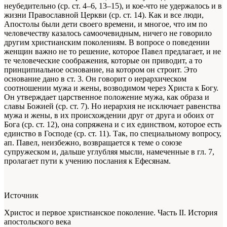
неубедительно (ср. ст. 4–6, 13–15), и кое-что не удержалось и в
жизни Православной Церкви (ср. ст. 14). Как и все люди,
Апостолы были дети своего времени, и многое, что им по
человечеству казалось самоочевидным, ничего не говорило
другим христианским поколениям. В вопросе о поведении
женщин важно не то решение, которое Павел предлагает, и не
те человеческие соображения, которые он приводит, а то
принципиальное основание, на котором он строит. Это
основание дано в ст. 3. Он говорит о иерархическом
соотношении мужа и жены, возводимом через Христа к Богу.
Он утверждает царственное положение мужа, как образа и
славы Божией (ср. ст. 7). Но иерархия не исключает равенства
мужа и жены, в их происхождении друг от друга и обоих от
Бога (ср. ст. 12), она сопряжена и с их единством, которое есть
единство в Господе (ср. ст. 11). Так, по специальному вопросу,
ап. Павел, неизбежно, возвращается к теме о союзе
супружеском и, дальше углубляя мысли, намеченные в гл. 7,
пролагает пути к учению послания к Ефесянам.
Источник
Христос и первое христианское поколение. Часть II. История
апостольского века