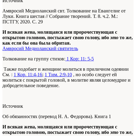
Источник
Амвросий Медиоланский свт. Толкование на Евангелие от
Луки. Книга шестая // Собрание творений. Т. 8. ч.2. М.:
ПСТГУ, 2020. С. 29
И всякая жена, молящаяся или пророчествующая с
открытою головою, постыжает свою голову, ибо
это
то же,
как если бы она была обритая.
Амвросий Медиоланский святитель
Толкование на группу стихов:
1 Кор: 11: 5-5
Также подобает и женщине молиться в приличном одеянии
См. :
1 Кор. 11:4-16
;
1 Тим. 2:9-10
, но особо следует ей
молиться с покрытой головой, в молитве являя целомудрие и
добродетельное поведение.
Источник
Об обязанностях (перевод Н. А. Федорова). Книга 1
И всякая жена, молящаяся или пророчествующая с
открытою головою, постыжает свою голову, ибо
это
то же,