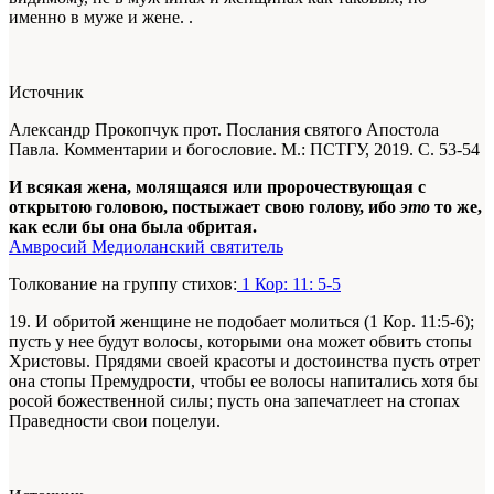
именно в муже и жене.
.
Источник
Александр Прокопчук прот. Послания святого Апостола
Павла. Комментарии и богословие. М.: ПСТГУ, 2019. С. 53-54
И всякая жена, молящаяся или пророчествующая с
открытою головою, постыжает свою голову, ибо
это
то же,
как если бы она была обритая.
Амвросий Медиоланский святитель
Толкование на группу стихов:
1 Кор: 11: 5-5
19. И обритой женщине не подобает молиться (1 Кор. 11:5-6);
пусть у нее будут волосы, которыми она может обвить стопы
Христовы. Прядями своей красоты и достоинства пусть отрет
она стопы Премудрости, чтобы ее волосы напитались хотя бы
росой божественной силы; пусть она запечатлеет на стопах
Праведности свои поцелуи.