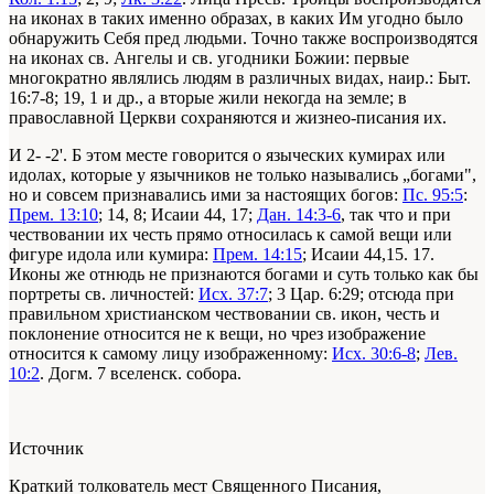
на иконах в таких именно образах, в каких Им угодно было
обнаружить Себя пред людьми. Точно также воспроизводятся
на иконах св. Ангелы и св. угодники Божии: первые
многократно являлись людям в различных видах, наир.: Быт.
16:7-8; 19, 1 и др., а вторые жили некогда на земле; в
православной Церкви сохраняются и жизнео-писания их.
И 2- -2'. Б этом месте говорится о языческих кумирах или
идолах, которые у язычников не только назывались „богами",
но и совсем признавались ими за настоящих богов:
Пс. 95:5
:
Прем. 13:10
; 14, 8; Исаии 44, 17;
Дан. 14:3-6
, так что и при
чествовании их честь прямо относилась к самой вещи или
фигуре идола или кумира:
Прем. 14:15
; Исаии 44,15. 17.
Иконы же отнюдь не признаются богами и суть только как бы
портреты св. личностей:
Исх. 37:7
; 3 Цар. 6:29; отсюда при
правильном христианском чествовании св. икон, честь и
поклонение относится не к вещи, но чрез изображение
относится к самому лицу изображенному:
Исх. 30:6-8
;
Лев.
10:2
. Догм. 7 вселенск. собора.
Источник
Краткий толкователь мест Священного Писания,