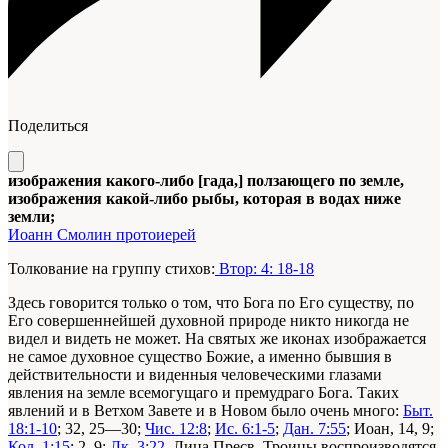
Поделиться
изображения какого-либо [гада,] ползающего по земле,
изображения какой-либо рыбы, которая в водах ниже
земли;
Иоанн Смолин протоиерей
Толкование на группу стихов:
Втор: 4: 18-18
Здесь говорится только о том, что Бога по Его существу, по
Его совершеннейшей духовной природе никто никогда не
видел и видеть не может. На святых же иконах изображается
не самое духовное существо Божие, а именно бывшия в
действительности и виденныя человеческими глазами
явления на земле всемогущаго и премудраго Бога. Таких
явлений и в Ветхом Завете и в Новом было очень много:
Быт.
18:1-10
; 32, 25—30;
Чис. 12:8
;
Ис. 6:1-5
;
Дан. 7:55
; Иоан, 14, 9;
Кол. 1:15
; 2, 9;
Лк. 3:22
. Лица Пресв. Троицы воспроизводятся