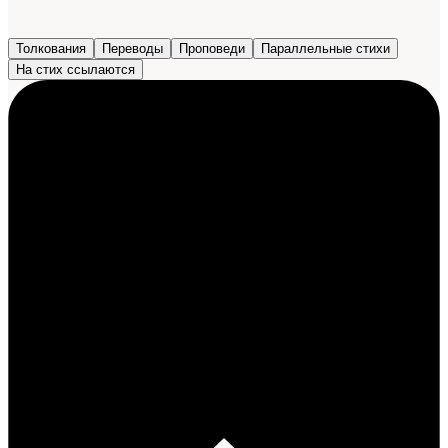
Толкования
Переводы
Проповеди
Параллельные стихи
На стих ссылаются