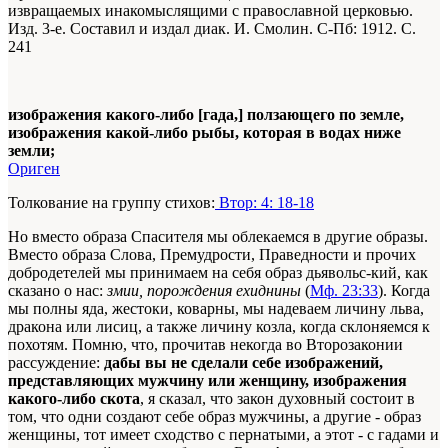
извращаемых инакомыслящими с православной церковью.
Изд. 3-е. Составил и издал диак. И. Смолин. С-Пб: 1912. С.
241
изображения какого-либо [гада,] ползающего по земле,
изображения какой-либо рыбы, которая в водах ниже
земли;
Ориген
Толкование на группу стихов:
Втор: 4: 18-18
Но вместо образа Спасителя мы облекаемся в другие образы.
Вместо образа Слова, Премудрости, Праведности и прочих
добродетелей мы принимаем на себя образ дьявольс-кий, как
сказано о нас:
змии, порождения ехиднины
(
Мф. 23:33
). Когда
мы полны яда, жестоки, коварны, мы надеваем личину льва,
дракона или лисиц, а также личину козла, когда склоняемся к
похотям. Помню, что, прочитав некогда во Второзаконии
рассуждение:
дабы вы не сделали себе изображений,
представляющих мужчину или женщину, изображения
какого-либо скота
, я сказал, что закон духовный состоит в
том, что одни создают себе образ мужчины, а другие - образ
женщины, тот имеет сходство с пернатыми, а этот - с гадами и