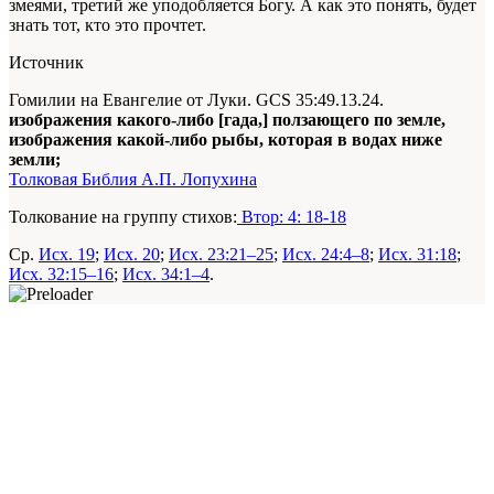
змеями, третий же уподобляется Богу. А как это понять, будет
знать тот, кто это прочтет.
Источник
Гомилии на Евангелие от Луки. GCS 35:49.13.24.
изображения какого-либо [гада,] ползающего по земле,
изображения какой-либо рыбы, которая в водах ниже
земли;
Толковая Библия А.П. Лопухина
Толкование на группу стихов:
Втор: 4: 18-18
Ср.
Исх. 19
;
Исх. 20
;
Исх. 23:21–25
;
Исх. 24:4–8
;
Исх. 31:18
;
Исх. 32:15–16
;
Исх. 34:1–4
.