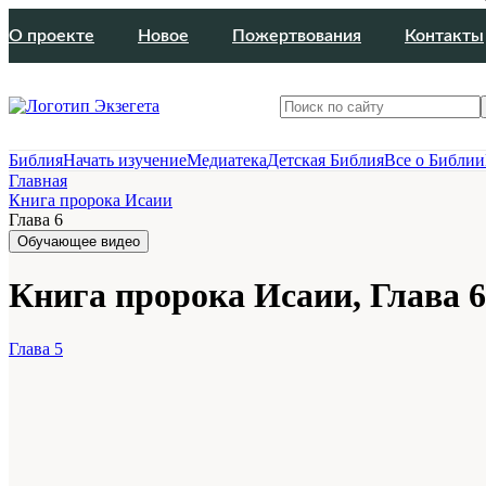
О проекте
Новое
Пожертвования
Контакты
Библия
Начать изучение
Медиатека
Детская Библия
Все о Библии
Главная
Книга пророка Исаии
Глава 6
Обучающее видео
Книга пророка Исаии, Глава 6
Глава 5