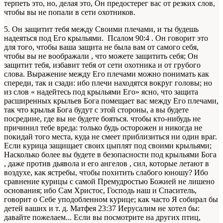
терпеть это, но, делая это, Он предостерег вас от резких слов,
чтобы вы не попали в сети охотников.
5. Он защитит тебя между Своими плечами, и ты будешь
надеяться под Его крыльями. Псалом 90:4 . Он говорит это
для того, чтобы ваша защита не была вам от самого себя,
чтобы вы не воображали , что можете защитить себя; Он
защитит тебя, избавит тебя от сети охотника и от грубого
слова. Выражение между Его плечами можно понимать как
спереди, так и сзади: ибо плечи находятся вокруг головы; но
из слов « надейтесь под крыльями Его» ясно, что защита
расширенных крыльев Бога помещает вас между Его плечами,
так что крылья Бога будут с этой стороны, а вы будете
посредине, где вы не будете бояться. чтобы кто-нибудь не
причинил тебе вреда: только будь осторожен и никогда не
покидай того места, куда не смеет приблизиться ни один враг.
Если курица защищает своих цыплят под своими крыльями;
Насколько более вы будете в безопасности под крыльями Бога
, даже против дьявола и его ангелов , сил, которые летают в
воздухе, как ястребы, чтобы похитить слабого юношу? Ибо
сравнение курицы с самой Премудростью Божией не лишено
основания; ибо Сам Христос, Господь наш и Спаситель,
говорит о Себе уподобленном курице; как часто Я собирал бы
детей ваших и т. д. Матфея 23:37 Иерусалим не хотел бы:
давайте пожелаем... Если вы посмотрите на других птиц,