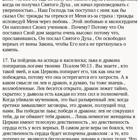
когда он получил Святого Духа , он начал проповедовать с
уверенностью... Наш Господь так поступил с ним: как бы
сказал Он: трижды ты отрекся от Меня из-за страха : трижды
исповедуй Меня через любовь . Этой любовью и милосердием
Он наполнил Своих учеников . Почему? Потому что Он
поставил Свой дом защиты очень высоко: потому что,
прославившись, Он послал Святого Духа , Он освободил
верных от вины Закона, чтобы Его нога не преткнулась о
камень.
17. Ты пойдешь на аспида и василиска; льва и дракона
попираешь ногами твоими Псалом 90:13 . Вы знаете , кто
такой змей, и как Церковь попирает его, так как она не
побеждена, потому что она остерегается его хитрости. А в
каком смысле он лев и дракон, я думаю, ты тоже знаешь ,
возлюбленные. Лев бесится открыто, дракон лежит тайно,
скрытно: у дьявола есть каждая из этих сил и полномочий.
Когда убивали мучеников, это был разъяренный лев; когда
еретики замышляют заговоры, это дракон, ползущий под
нами. Вы победили льва; победи и дракона: лев не сокрушил
тебя, да не обманет тебя дракон... Лишь немногие женщины в
Церкви имеют телесную девственность , но девственность
сердца есть у всех верных. В самом деле веры он боялся, что
девственность сердца будет испорчена диаволом : а те, кто
потерял ее, являются бесполезными девами в своих телах. Что