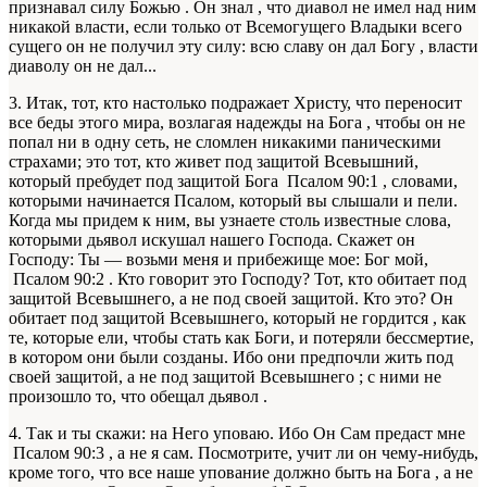
признавал силу Божью . Он знал , что диавол не имел над ним
никакой власти, если только от Всемогущего Владыки всего
сущего он не получил эту силу: всю славу он дал Богу , власти
диаволу он не дал...
3. Итак, тот, кто настолько подражает Христу, что переносит
все беды этого мира, возлагая надежды на Бога , чтобы он не
попал ни в одну сеть, не сломлен никакими паническими
страхами; это тот, кто живет под защитой Всевышний,
который пребудет под защитой Бога Псалом 90:1 , словами,
которыми начинается Псалом, который вы слышали и пели.
Когда мы придем к ним, вы узнаете столь известные слова,
которыми дьявол искушал нашего Господа. Скажет он
Господу: Ты — возьми меня и прибежище мое: Бог мой,
Псалом 90:2 . Кто говорит это Господу? Тот, кто обитает под
защитой Всевышнего, а не под своей защитой. Кто это? Он
обитает под защитой Всевышнего, который не гордится , как
те, которые ели, чтобы стать как Боги, и потеряли бессмертие,
в котором они были созданы. Ибо они предпочли жить под
своей защитой, а не под защитой Всевышнего ; с ними не
произошло то, что обещал дьявол .
4. Так и ты скажи: на Него уповаю. Ибо Он Сам предаст мне
Псалом 90:3 , а не я сам. Посмотрите, учит ли он чему-нибудь,
кроме того, что все наше упование должно быть на Бога , а не