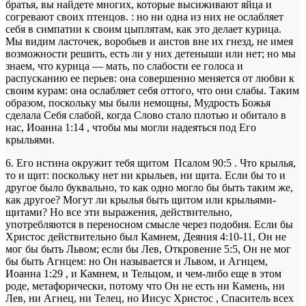
братья, вы найдете многих, которые высиживают яйца и
согревают своих птенцов. : но ни одна из них не ослабляет
себя в симпатии к своим цыплятам, как это делает курица.
Мы видим ласточек, воробьев и аистов вне их гнезд, не имея
возможности решить, есть ли у них детеныши или нет; но мы
знаем, что курица — мать, по слабости ее голоса и
распусканию ее перьев: она совершенно меняется от любви к
своим курам: она ослабляет себя оттого, что они слабы. Таким
образом, поскольку мы были немощны, Мудрость Божья
сделала Себя слабой, когда Слово стало плотью и обитало в
нас, Иоанна 1:14 , чтобы мы могли надеяться под Его
крыльями.
6. Его истина окружит тебя щитом Псалом 90:5 . Что крылья,
то и щит: поскольку нет ни крыльев, ни щита. Если бы то и
другое было буквально, то как одно могло бы быть таким же,
как другое? Могут ли крылья быть щитом или крыльями-
щитами? Но все эти выражения, действительно,
употребляются в переносном смысле через подобия. Если бы
Христос действительно был Камнем, Деяния 4:10-11, Он не
мог бы быть Львом; если бы Лев, Откровение 5:5, Он не мог
бы быть Агнцем: но Он называется и Львом, и Агнцем,
Иоанна 1:29 , и Камнем, и Тельцом, и чем-либо еще в этом
роде, метафорически, потому что Он не есть ни Камень, ни
Лев, ни Агнец, ни Телец, но Иисус Христос , Спаситель всех