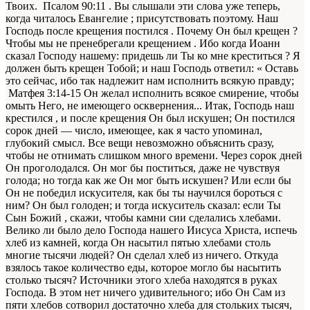
Твоих. Псалом 90:11 . Вы слышали эти слова уже теперь,
когда читалось Евангелие ; присутствовать поэтому. Наш
Господь после крещения постился . Почему Он был крещен ?
Чтобы мы не пренебрегали крещением . Ибо когда Иоанн
сказал Господу нашему: придешь ли Ты ко мне креститься ? Я
должен быть крещен Тобой; и наш Господь ответил: « Оставь
это сейчас, ибо так надлежит нам исполнить всякую правду;
Матфея 3:14-15 Он желал исполнить всякое смирение, чтобы
омыть Него, не имеющего осквернения... Итак, Господь наш
крестился , и после крещения Он был искушен; Он постился
сорок дней — число, имеющее, как я часто упоминал,
глубокий смысл. Все вещи невозможно объяснить сразу,
чтобы не отнимать слишком много времени. Через сорок дней
Он проголодался. Он мог бы поститься, даже не чувствуя
голода; но тогда как же Он мог быть искушен? Или если бы
Он не победил искусителя, как бы ты научился бороться с
ним? Он был голоден; и тогда искуситель сказал: если Ты
Сын Божий , скажи, чтобы камни сии сделались хлебами.
Велико ли было дело Господа нашего Иисуса Христа, испечь
хлеб из камней, когда Он насытил пятью хлебами столь
многие тысячи людей? Он сделал хлеб из ничего. Откуда
взялось такое количество еды, которое могло бы насытить
столько тысяч? Источники этого хлеба находятся в руках
Господа. В этом нет ничего удивительного; ибо Он Сам из
пяти хлебов сотворил достаточно хлеба для стольких тысяч,