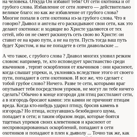
на человека. Откуда Он избавит тебя? От сети охотника и от
грубого слова. Избавление от сети ловчего — действительно
великое благо: но как же избавление от грубого слова?
Многие попали в сети охотника из-за грубого слова. Что я
говорю? Дьявол и ангелы его раскидывают свои сети, как это
делают охотники: и ходящие во Христе удаляются от тех
сетей, ибо он не смеет раскинуть сеть свою во Христе: он
ставит ее на краю пути, а не на пути. Пусть тогда ваш путь
будет Христом, и вы не попадете в сети диавольские ...
А что такое, с грубого слова ? Диавол многих уловил резким
словом: например, те, кто исповедует христианство среди
язычников , терпят оскорбления от язычников : они краснеют,
когда слышат упреки, и, уклоняясь вследствие этого от своего
пути, попадают в сети охотников. И все же, что сделает с
тобой грубое слово? Ничего. Разве те сети, которыми враг
опутывает тебя посредством упреков, не могут ли тебе ничего
сделать? Обычно в конце изгороди для птиц расстилают сети,
а в изгородь бросают камни: эти камни не причинят птицам
вреда. Когда кто-нибудь ударил птицу, бросив камень в
изгородь? Но птица, испугавшись безобидного шума,
попадает в сети; и таким образом люди, которые боятся
тщетных упреков своих клеветников и краснеют от
неспровоцированных оскорблений, попадают в сети
охотников и попадают в плен к дьяволу ... Точно так же, как