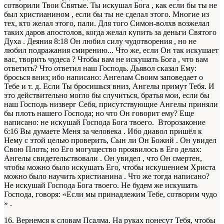
сотворили Твои Святые. Ты искушал Бога , как если бы ты не
был христианином , если бы ты не сделал этого. Многие из
тех, кто желал этого, пали. Для того Симон-волхв возжелал
таких даров апостолов, когда желал купить за деньги Святого
Духа . Деяния 8:18 Он любил силу чудотворения , но не
любил подражания смирению... Что же, если Он так искушает
вас, творить чудеса ? Чтобы вам не искушать Бога , что вам
ответить? Что ответил наш Господь. Дьявол сказал Ему:
бросься вниз; ибо написано: Ангелам Своим заповедает о
Тебе и т. д. Если Ты бросишься вниз, Ангелы примут Тебя. И
это действительно могло бы случиться, братья мои, если бы
наш Господь низверг Себя, присутствующие Ангелы приняли
бы плоть нашего Господа; но что Он говорит ему? Еще
написано: не искушай Господа Бога твоего. Второзаконие
6:16 Вы думаете Меня за человека . Ибо диавол пришёл к
Нему с этой целью проверить, Сын ли Он Божий . Он увидел
Свою Плоть; но Его могущество проявилось в Его делах:
Ангелы свидетельствовали . Он увидел , что Он смертен,
чтобы можно было искушать Его, чтобы искушением Христа
можно было научить христианина . Что же тогда написано?
Не искушай Господа Бога твоего. Не будем же искушать
Господа, говоря: «Если мы принадлежим Тебе, сотворим чудо
» .
16. Вернемся к словам Псалма. На руках понесут Тебя, чтобы