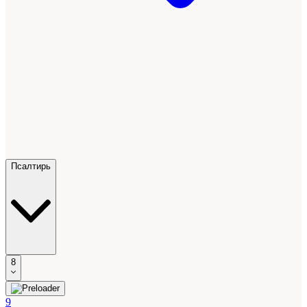
Псалтирь
8
9