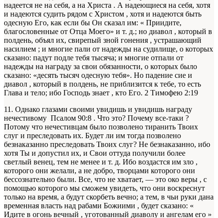
надеется не на себя, а на Христа . А надеющиеся на себя, хотя
и надеются судить рядом с Христом , хотя и надеются быть
одесную Его, как если бы Он сказал им: « Приидите,
благословенные от Отца Моего» и т. д.; но диавол , который в
полдень, объял их, свирепый зной гонения , устрашающий
насилием ; и многие пали от надежды на судилище, о которых
сказано: падут подле тебя тысяча; и многие отпали от
надежды на награду за свои обязанности, о которых было
сказано: «десять тысяч одесную тебя». Но падение сие и
диавол , который в полдень, не приблизится к тебе, то есть
Глава и тело; ибо Господь знает , кто Его. 2 Тимофею 2:19
11. Однако глазами своими увидишь и увидишь награду
нечестивому Псалом 90:8 . Что это? Почему все-таки ?
Потому что нечестивцам было позволено тиранить Твоих
слуг и преследовать их. Будет ли им тогда позволено
безнаказанно преследовать Твоих слуг? Не безнаказанно, ибо
хотя Ты и допустил их, и Свои оттуда получили более
светлый венец, тем не менее и т. д. Ибо воздастся им зло ,
которого они желали, а не добро, творцами которого они
бессознательно были. Все, что не хватает, — это око веры , с
помощью которого мы сможем увидеть, что они воскреснут
только на время, а будут скорбеть вечно; а тем, в чьи руки дана
временная власть над рабами Божиими , будет сказано: «
Идите в огонь вечный , уготованный диаволу и ангелам его »