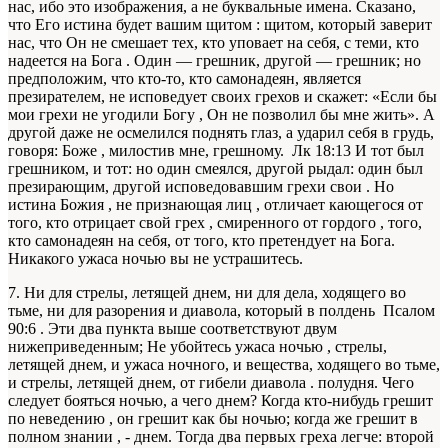
нас, ибо это изображения, а не буквальные имена. Сказано,
что Его истина будет вашим щитом : щитом, который заверит
нас, что Он не смешает тех, кто уповает на себя, с теми, кто
надеется на Бога . Один — грешник, другой — грешник; но
предположим, что кто-то, кто самонадеян, является
презирателем, не исповедует своих грехов и скажет: «Если бы
мои грехи не угодили Богу , Он не позволил бы мне жить». А
другой даже не осмелился поднять глаз, а ударил себя в грудь,
говоря: Боже , милостив мне, грешному. Лк 18:13 И тот был
грешником, и тот: но один смеялся, другой рыдал: один был
презирающим, другой исповедовавшим грехи свои . Но
истина Божия , не признающая лиц , отличает кающегося от
того, кто отрицает свой грех , смиренного от гордого , того,
кто самонадеян на себя, от того, кто претендует на Бога.
Никакого ужаса ночью вы не устрашитесь.
7. Ни для стрелы, летящей днем, ни для дела, ходящего во
тьме, ни для разорения и диавола, который в полдень Псалом
90:6 . Эти два пункта выше соответствуют двум
нижеприведенным; Не убойтесь ужаса ночью , стрелы,
летящей днем, и ужаса ночного, и вещества, ходящего во тьме,
и стрелы, летящей днем, от гибели диавола . полудня. Чего
следует бояться ночью, а чего днем? Когда кто-нибудь грешит
по неведению , он грешит как бы ночью; когда же грешит в
полном знании , - днем. Тогда два первых греха легче: второй