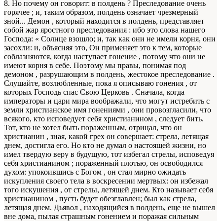
8. Но почему он говорит: в полдень ? Преследование очень
горячее ; и, таким образом, полдень означает чрезмерный
зной... Демон , который находится в полдень, представляет
собой жар яростного преследования : ибо это слова нашего
Господа: « Солнце взошло; и, так как они не имели корня, они
засохли: и, объясняя это, Он применяет это к тем, которые
соблазняются, когда наступает гонение , потому что они не
имеют корня в себе. Поэтому мы правы, понимая под
демоном , разрушающим в полдень, жестокое преследование .
Слушайте, возлюбленные, пока я описываю гонения , от
которых Господь спас Свою Церковь . Сначала, когда
императоры и цари мира воображали, что могут истребить с
земли христианское имя гонениями , они провозгласили, что
всякого, кто исповедует себя христианином , следует бить.
Тот, кто не хотел быть пораженным, отрицал, что он
христианин , зная, какой грех он совершает: стрела, летящая
днем, достигла его. Но кто не думал о настоящей жизни, но
имел твердую веру в будущую, тот избегал стрелы, исповедуя
себя христианином ; пораженный плотью, он освободился
духом: упокоившись с Богом , он стал мирно ожидать
искупления своего тела в воскресении мертвых: он избежал
того искушения , от стрелы, летящей днем. Кто называет себя
христианином , пусть будет обезглавлен; был как стрела,
летящая днем. Дьявол , находящийся в полдень, еще не вышел
вне дома, пылая страшным гонением и поражая сильным