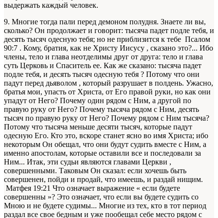
выдержать каждый человек.
9. Многие тогда пали перед демоном полудня. Знаете ли вы,
сколько? Он продолжает и говорит: тысяча падет подле тебя, и
десять тысяч одесную тебя; но не приблизится к тебе Псалом
90:7 . Кому, братия, как не Христу Иисусу , сказано это?... Ибо
члены, тело и глава неотделимы друг от друга: тело и глава
суть Церковь и Спаситель ее. Как же сказано: тысяча падет
подле тебя, и десять тысяч одесную тебя ? Потому что они
падут перед дьяволом , который разрушает в полдень. Ужасно,
братья мои, упасть от Христа, от Его правой руки, но как они
упадут от Него? Почему один рядом с Ним, а другой по
правую руку от Него? Почему тысяча рядом с Ним, десять
тысяч по правую руку от Него? Почему рядом с Ним тысяча?
Потому что тысяча меньше десяти тысяч, которые падут
одесную Его. Кто это, вскоре станет ясно во имя Христа; ибо
некоторым Он обещал, что они будут судить вместе с Ним, а
именно апостолам, которые оставили все и последовали за
Ним... Итак, эти судьи являются главами Церкви ,
совершенными. Таковым Он сказал: если хочешь быть
совершенен, пойди и продай, что имеешь, и раздай нищим.
Матфея 19:21 Что означает выражение « если будете
совершенны »? Это означает, что если вы будете судить со
Мною и не будете судимы... Многие из тех, кто в тот период
раздал все свое бедным и уже пообещал себе место рядом с