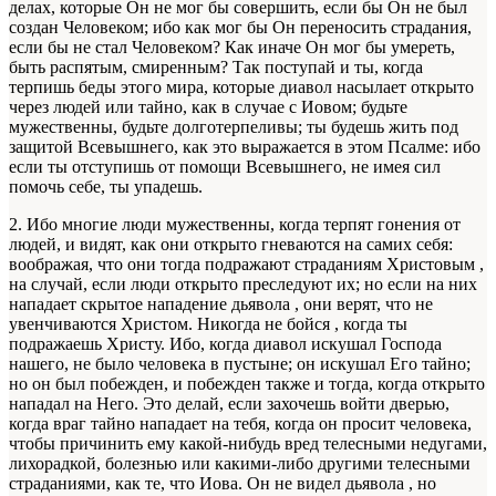
делах, которые Он не мог бы совершить, если бы Он не был
создан Человеком; ибо как мог бы Он переносить страдания,
если бы не стал Человеком? Как иначе Он мог бы умереть,
быть распятым, смиренным? Так поступай и ты, когда
терпишь беды этого мира, которые диавол насылает открыто
через людей или тайно, как в случае с Иовом; будьте
мужественны, будьте долготерпеливы; ты будешь жить под
защитой Всевышнего, как это выражается в этом Псалме: ибо
если ты отступишь от помощи Всевышнего, не имея сил
помочь себе, ты упадешь.
2. Ибо многие люди мужественны, когда терпят гонения от
людей, и видят, как они открыто гневаются на самих себя:
воображая, что они тогда подражают страданиям Христовым ,
на случай, если люди открыто преследуют их; но если на них
нападает скрытое нападение дьявола , они верят, что не
увенчиваются Христом. Никогда не бойся , когда ты
подражаешь Христу. Ибо, когда диавол искушал Господа
нашего, не было человека в пустыне; он искушал Его тайно;
но он был побежден, и побежден также и тогда, когда открыто
нападал на Него. Это делай, если захочешь войти дверью,
когда враг тайно нападает на тебя, когда он просит человека,
чтобы причинить ему какой-нибудь вред телесными недугами,
лихорадкой, болезнью или какими-либо другими телесными
страданиями, как те, что Иова. Он не видел дьявола , но