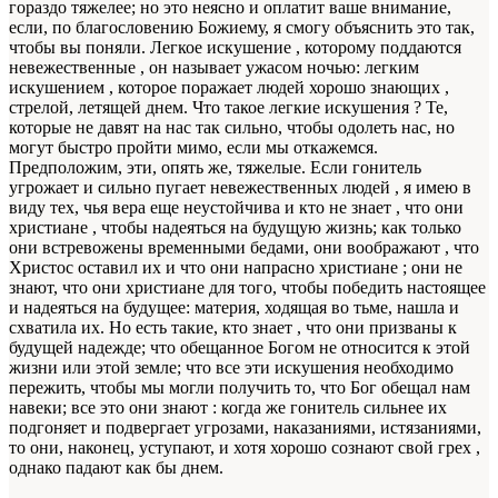
гораздо тяжелее; но это неясно и оплатит ваше внимание,
если, по благословению Божиему, я смогу объяснить это так,
чтобы вы поняли. Легкое искушение , которому поддаются
невежественные , он называет ужасом ночью: легким
искушением , которое поражает людей хорошо знающих ,
стрелой, летящей днем. Что такое легкие искушения ? Те,
которые не давят на нас так сильно, чтобы одолеть нас, но
могут быстро пройти мимо, если мы откажемся.
Предположим, эти, опять же, тяжелые. Если гонитель
угрожает и сильно пугает невежественных людей , я имею в
виду тех, чья вера еще неустойчива и кто не знает , что они
христиане , чтобы надеяться на будущую жизнь; как только
они встревожены временными бедами, они воображают , что
Христос оставил их и что они напрасно христиане ; они не
знают, что они христиане для того, чтобы победить настоящее
и надеяться на будущее: материя, ходящая во тьме, нашла и
схватила их. Но есть такие, кто знает , что они призваны к
будущей надежде; что обещанное Богом не относится к этой
жизни или этой земле; что все эти искушения необходимо
пережить, чтобы мы могли получить то, что Бог обещал нам
навеки; все это они знают : когда же гонитель сильнее их
подгоняет и подвергает угрозами, наказаниями, истязаниями,
то они, наконец, уступают, и хотя хорошо сознают свой грех ,
однако падают как бы днем.