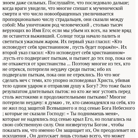
зноем даже сильных. Послушайте, что последовало дальше;
когда враги увидели, что многие спешат к мученической
смерти и что число новообращенных увеличивается
пропорционально числу страдальцев, они сказали между
собой: Мы уничтожим род человеческий , столько тысяч
верующих во Имя Его; если мы убьем их всех, на земле вряд
ли останется выживший. Солнце тогда начало палить и
светиться ужасным жаром. Их первый указ гласил: «Кто
исповедует себя христианином , пусть будет поражён». Их
второй указ гласил: «Кто исповедует себя христианином»
.пусть его подвергают пыткам, и пытают до тех пор, пока он
не откажется от христианства ... Поэтому многие из тех, кто
не отрекся, потерпели неудачу среди пыток; ибо их
подвергали пыткам, пока они не отреклись. Но что мог
сделать меч с теми, кто упорно исповедовал Христа, убивая
тело одним ударом и отправляя душу к Богу? Это тоже было
результатом длительных пыток: но кто же мог устоять перед
столь жестокими и продолжительными пытками? Многие
потерпели неудачу: я думаю , те, кто самонадеялся на себя, кто
не жил под защитой Всевышнего и под сенью Бога Небесного
; которые не сказали Господу: « Ты поднимаешь меня»,
которые не надеялись под сенью крыл Его, но полагались на
свою собственную силу. Они низвергнуты Богом , чтобы
показать им, что именно Он защищает их, Он преодолевает их
искушения , Он допускает лишь столько всего, что может