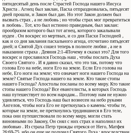
пятидесятый день после Страстей Господа нашего Иисуса
Христа . Агнец был заклан, Пасха отпраздновалась, пятьдесят
дней прошли, и Закон был дан. Но этот Закон должен был
вызвать страх , а не любовь ; но чтобы страх мог превратиться
в любовь . Тот, кто был истинно праведным, был заклан:
прообразом которого был тот агнец, которого закалывали
иудеи . Он воскрес из мертвых, и со дня Пасхи Господней ,
как и со дня заклания пасхального агнца, отсчитано пятьдесят
дней; и Святой Дух сошел теперь в полноте любви , а не в
наказании страха . Деяния 2:1-4Почему я сказал это? Для того
воскрес и прославился Господь наш , чтобы послать Духа
Своего Святого . И я давно сказал, что это так, потому что
голова Его на небе, ноги Его на земле. Если Его голова на
небе, Его ноги на земле; что означает ноги нашего Господа на
земле? Святые Господа нашего на земле. Кто такие стопы
нашего Господа? Апостолы посланы по всему миру. Кто такие
стопы нашего Господа? Все евангелисты, в которых Господь
наш путешествует по всем народам... Поэтому нам не нужно
удивляться, что Господь наш был вознесен на небо руками
Ангелов, чтобы нога Его не преткнулась о камень: чтобы те,
которые на земле, не преткнулись трудившиеся в Его теле,
пока они путешествовали по всему миру, могли стать
виновными по Закону, Он снял с них страх и наполнил их
любовью . Из страха Петр трижды отрекся от Него, Матфея
26:69-75, ибо он еще не получил Святого Духа ; впоследствии,