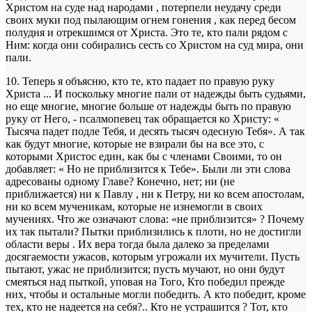
Христом на суде над народами , потерпели неудачу среди
своих муки под пылающим огнем гонения , как перед бесом
полудня и отрекшимся от Христа. Это те, кто пали рядом с
Ним: когда они собирались сесть со Христом на суд мира, они
пали.
10. Теперь я объясню, кто те, кто падает по правую руку
Христа ... И поскольку многие пали от надежды быть судьями,
но еще многие, многие больше от надежды быть по правую
руку от Него, - псалмопевец так обращается ко Христу: «
Тысяча падет подле Тебя, и десять тысяч одесную Тебя». А так
как будут многие, которые не взирали бы на все это, с
которыми Христос един, как бы с членами Своими, то он
добавляет: « Но не приблизится к Тебе». Были ли эти слова
адресованы одному Главе? Конечно, нет; ни (не
приближается) ни к Павлу , ни к Петру, ни ко всем апостолам,
ни ко всем мученикам, которые не изнемогли в своих
мучениях. Что же означают слова: «не приблизится» ? Почему
их так пытали? Пытки приблизились к плоти, но не достигли
области веры . Их вера тогда была далеко за пределами
досягаемости ужасов, которым угрожали их мучители. Пусть
пытают, ужас не приблизится; пусть мучают, но они будут
смеяться над пыткой, уповая на Того, Кто победил прежде
них, чтобы и остальные могли победить. А кто победит, кроме
тех, кто не надеется на себя?.. Кто не устрашится ? Тот, кто