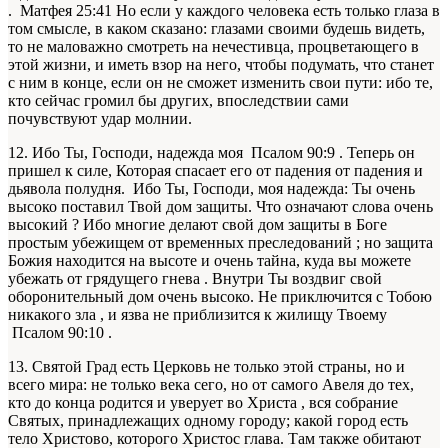
. Матфея 25:41 Но если у каждого человека есть только глаза в
том смысле, в каком сказано: глазами своими будешь видеть,
то не маловажно смотреть на нечестивца, процветающего в
этой жизни, и иметь взор на него, чтобы подумать, что станет
с ним в конце, если он не сможет изменить свои пути: ибо те,
кто сейчас громил бы других, впоследствии сами
почувствуют удар молнии.
12. Ибо Ты, Господи, надежда моя Псалом 90:9 . Теперь он
пришел к силе, Которая спасает его от падения от падения и
дьявола полудня. Ибо Ты, Господи, моя надежда: Ты очень
высоко поставил Твой дом защиты. Что означают слова очень
высокий ? Ибо многие делают свой дом защиты в Боге
простым убежищем от временных преследований ; но защита
Божия находится на высоте и очень тайна, куда вы можете
убежать от грядущего гнева . Внутри Ты воздвиг свой
оборонительный дом очень высоко. Не приключится с Тобою
никакого зла , и язва не приблизится к жилищу Твоему
Псалом 90:10 .
13. Святой Град есть Церковь не только этой страны, но и
всего мира: не только века сего, но от самого Авеля до тех,
кто до конца родится и уверует во Христа , вся собрание
Святых, принадлежащих одному городу; какой город есть
тело Христово, которого Христос глава. Там также обитают