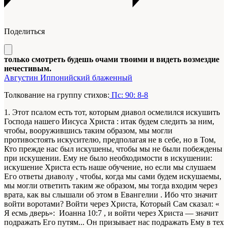
Поделиться
только смотреть будешь очами твоими и видеть возмездие
нечестивым.
Августин Иппонийский блаженный
Толкование на группу стихов:
Пс: 90: 8-8
1. Этот псалом есть тот, которым диавол осмелился искушить
Господа нашего Иисуса Христа : итак будем следить за ним,
чтобы, вооружившись таким образом, мы могли
противостоять искусителю, предполагая не в себе, но в Том,
Кто прежде нас был искушены, чтобы мы не были побеждены
при искушении. Ему не было необходимости в искушении:
искушение Христа есть наше обучение, но если мы слушаем
Его ответы диаволу , чтобы, когда мы сами будем искушаемы,
мы могли ответить таким же образом, мы тогда входим через
врата, как вы слышали об этом в Евангелии . Ибо что значит
войти воротами? Войти через Христа, Который Сам сказал: «
Я есмь дверь»: Иоанна 10:7 , и войти через Христа — значит
подражать Его путям... Он призывает нас подражать Ему в тех