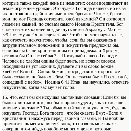
которые также каждый день из немногих семян воздвигают на
земле огромные урожаи. Это чудеса Господа нашего, но из-за
их постоянного действия ими пренебрегают. Что же, братия
мои, не мог Господь сотворить хлеб из камней? Он сотворил
людей из камней, по словам самого Иоанна Крестителя, Бог
силен из этих камней воздвигнуть детей Аврааму . Матфея
3:9 Почему же Он не сделал так? Чтобы он мог научить вас,
как отвечать искусителю, чтобы, если бы вы оказались в
затруднительном положении и искуситель предложил бы,
если бы вы были христианином и принадлежали Христу ,
оставил бы Он вас сейчас? ... Послушай нашего Господа:
Человек не хлебом одним будет жить, но всяким словом,
исходящим из уст Божиих. Думаете ли вы слово Божие
хлебом? Если бы Слово Божие , посредством которого все
было создано, не было хлебом, Он не сказал бы: « Я есть хлеб,
сошедший с небес». Иоанна 6:41 Итак, вы научились отвечать
искусителю, когда вас мучает голод.
15. Что, если бы он искушал вас такими словами: Если бы вы
были христианином , вы бы творили чудеса , как это делали
многие христиане ? Ты, обманутый злым внушением, будешь
искушать Господа Бога твоего , чтобы сказать Ему: «Если я
христианин и нахожусь перед Твоими глазами, и Ты вообще
причисляешь меня к числу Своих, то позволь мне также
соверши что-нибудь подобное многим делам, которые