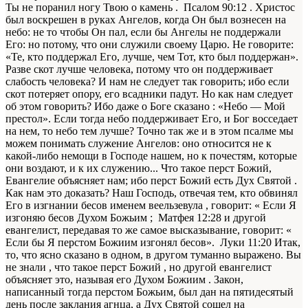
Ты не поранил ногу Твою о камень . Псалом 90:12 . Христос
был воскрешен в руках Ангелов, когда Он был вознесен на
небо: не то чтобы Он пал, если бы Ангелы не поддержали
Его: но потому, что они служили своему Царю. Не говорите:
«Те, кто поддержал Его, лучше, чем Тот, кто был поддержан».
Разве скот лучше человека, потому что он поддерживает
слабость человека? И нам не следует так говорить; ибо если
скот потеряет опору, его всадники падут. Но как нам следует
об этом говорить? Ибо даже о Боге сказано : «Небо — Мой
престол». Если тогда небо поддерживает Его, и Бог восседает
на нем, то небо тем лучше? Точно так же и в этом псалме мы
можем понимать служение Ангелов: оно относится не к
какой-либо немощи в Господе нашем, но к почестям, которые
они воздают, и к их служению... Что такое перст Божий,
Евангелие объясняет нам; ибо перст Божий есть Дух Святой .
Как нам это доказать? Наш Господь, отвечая тем, кто обвинял
Его в изгнании бесов именем веельзевула , говорит: « Если Я
изгоняю бесов Духом Божьим ; Матфея 12:28 и другой
евангелист, передавая то же самое высказывание, говорит: «
Если бы Я перстом Божиим изгонял бесов». Луки 11:20 Итак,
то, что ясно сказано в одном, в другом туманно выражено. Вы
не знали , что такое перст Божий , но другой евангелист
объясняет это, называя его Духом Божиим . Закон,
написанный тогда перстом Божьим, был дан на пятидесятый
день после заклания агнца, а Дух Святой сошел на