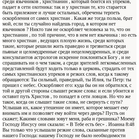
среди язычников , христианин , который боится их упреков,
падает в сети охотника: так и у христиан те, кто старается
быть прилежнее и лучше остальных, обречены терпеть
оскорбления от самих христиан . Какая же тогда польза, брат
мой, если ты случайно найдешь город, в котором нет
язычников ? Никто там не оскорбляет человека за то, что он
христианин , по той причине, что в нем нет язычника : но есть
много христиан , ведущих плохую жизнь, среди которых
такие, которые решили жить праведно и трезвиться среди
пьяные и целомудренные среди нецеломудренных, и среди
консультантов астрологов искренне поклоняться Богу , и не
спрашивать ни о чем таком, а среди зрителей легкомысленных
представлений будут ходить только в церковь, страдать от тех
самых христианских упреков и резких слов, когда к такому
обращаются: Ты сильный, праведный, ты Илия, ты Петр: ты
пришел с небес. Оскорбляют его: куда бы он ни обратился, с
той и другой стороны слышит резкие слова: и если убоится и
оставит путь Христов , то попадет в сети ловцов. Но что же
такое, когда он слышит такие слова, не свернуть с пути?
Услышав их, какое утешение он имеет, которое мешает ему
внимать им и позволяет ему войти через дверь? Пусть он
скажет; Какими словами зовут меня, раба и грешника? Моему
Господу Иисусу они сказали: « В Тебе есть бес» . Иоанна 8:48
Вы только что услышали резкие слова, сказанные против
нашего Господа: нашему Господу не было необходимости