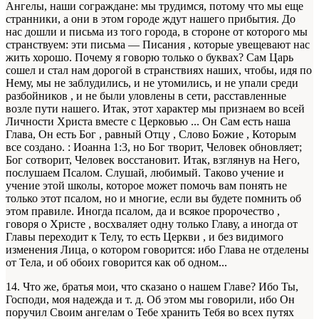
Ангелы, наши сограждане: мы трудимся, потому что мы еще
странники, а они в этом городе ждут нашего прибытия. До
нас дошли и письма из того города, в стороне от которого мы
странствуем: эти письма — Писания , которые увещевают нас
жить хорошо. Почему я говорю только о буквах? Сам Царь
сошел и стал нам дорогой в странствиях наших, чтобы, идя по
Нему, мы не заблудились, и не утомились, и не упали среди
разбойников , и не были уловлены в сети, расставленные
возле пути нашего. Итак, этот характер мы признаем во всей
Личности Христа вместе с Церковью ... Он Сам есть наша
Глава, Он есть Бог , равный Отцу , Слово Божие , Которым
все создано. : Иоанна 1:3, но Бог творит, Человек обновляет;
Бог сотворит, Человек восстановит. Итак, взглянув на Него,
послушаем Псалом. Слушай, любимый. Таково учение и
учение этой школы, которое может помочь вам понять не
только этот псалом, но и многие, если вы будете помнить об
этом правиле. Иногда псалом, да и всякое пророчество ,
говоря о Христе , восхваляет одну только Главу, а иногда от
Главы переходит к Телу, то есть Церкви , и без видимого
изменения Лица, о котором говорится: ибо Глава не отделены
от Тела, и об обоих говорится как об одном...
14. Что же, братья мои, что сказано о нашем Главе? Ибо Ты,
Господи, моя надежда и т. д. Об этом мы говорили, ибо Он
поручил Своим ангелам о Тебе хранить Тебя во всех путях