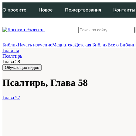
О проекте
Новое
Пожертвования
Контакты
Библия
Начать изучение
Медиатека
Детская Библия
Все о Библии
Главная
Псалтирь
Глава 58
Обучающее видео
Псалтирь, Глава 58
Глава 57