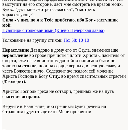
выступит на его стороне, даст мне смотреть на врагов моих.
Букв.: "даст мне смотреть свысока", "смотреть
торжествующе".
Сила - у них, но я к Тебе прибегаю, ибо Бог - заступник
мой.
Псалтирь с толкованиями (Киево-Печерская лавра)
Толкование на группу стихов:
Пс: 58: 10-10
Нерастление
Давидово в дому его от Саула, знаменоваше
нерастление
во гробе пречистыя плоти Христа Спасителя от
смерти, еже паче воистинну достойно написано быти не
точию
на столпе
, но и на сердце верных, в вечную славу и
честь Божественную. Содержит же псалом сей моление
Христа Господа к Богу Отцу, во время спасительных страстей
(Феодорит).
Христос Господь греха не сотвори, грешных же на путь
спасения
исправи
.
Веруйте в Евангелие, ибо грешным будет речено на
Страшном суде: отыдите от Мене проклятии.