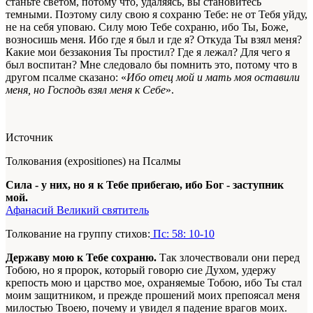
станьте светом, потому что, удаляясь, вы становитесь
темными. Поэтому силу свою я сохраню Тебе: не от Тебя уйду,
не на себя уповаю. Силу мою Тебе сохраню, ибо Ты, Боже,
возносишь меня. Ибо где я был и где я? Откуда Ты взял меня?
Какие мои беззакония Ты простил? Где я лежал? Для чего я
был воспитан? Мне следовало бы помнить это, потому что в
другом псалме сказано: «
Ибо отец мой и мать моя оставили
меня, но Господь взял меня к Себе
».
Источник
Толкования (expositiones) на Псалмы
Сила - у них, но я к Тебе прибегаю, ибо Бог - заступник
мой.
Афанасий Великий святитель
Толкование на группу стихов:
Пс: 58: 10-10
Державу мою к Тебе сохраню.
Так злочествовали они перед
Тобою, но я пророк, который говорю сие Духом, удержу
крепость мою и царство мое, охраняемые Тобою, ибо Ты стал
моим защитником, и прежде прошений моих препоясал меня
милостью Твоею, почему и увидел я падение врагов моих.