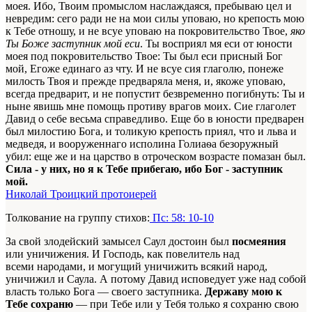
моея. Ибо, Твоим промыслом наслаждаяся, пребываю цел и
невредим: сего ради не на мои силы уповаю, но крепость мою
к Тебе отношу, и не всуе уповаю на покровительство Твое,
яко
Ты Боже заступник мой еси
. Ты восприял мя еси от юности
моея под покровительство Твое: Ты был еси присный Бог
мой, Егоже единаго аз чту. И не всуе сия глаголю, понеже
милость Твоя и прежде предваряла меня, и, якоже уповаю,
всегда предварит, и не попустит безвременно погибнуть: Ты и
ныне явишь мне помощь противу врагов моих. Сие глаголет
Давид о себе весьма справедливо. Еще бо в юности предварен
был милостию Бога, и толикую крепость приял, что и льва и
медведя, и вооруженнаго исполина Голиаѳа безоружный
убил: еще же и на царство в отроческом возрасте помазан был.
Сила - у них, но я к Тебе прибегаю, ибо Бог - заступник
мой.
Николай Троицкий протоиерей
Толкование на группу стихов:
Пс: 58: 10-10
За свой злодейский замысел Саул достоин был
посмеяния
или уничижения. И Господь, как повелитель над
всеми народами, и могущий уничижить всякий народ,
уничижил и Саула. А потому Давид исповедует уже над собой
власть только Бога — своего заступника.
Державу мою к
Тебе сохраню
— при Тебе или у Тебя только я сохраню свою