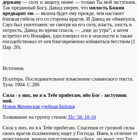
державу
— силу и защиту, иначе — только Ты мой заступник.
Так преданный Богу, Давид уверен, что
милость Божия
предварит ею
— явлена будет ему прежде, чем настанет
близкая гибель его со стороны врагов. И Давид не обманулся,
Саул был уничтожен: не смотря на его силу, власть, злость и
хитрость, Давид во время спасся, — „еще до утра“; а затем
встретил его Ионафан, удостоверил его в опасности и также
посодействовал от нея благовременно избавиться бегством (1
Цар. 20).
Источник
Псалтирь. Последовательное изъяснение славянского текста.
Тула: 1904. С.280
Сила - у них, но я к Тебе прибегаю, ибо Бог - заступник
мой.
Новая Женевская учебная Библия
Толкование на группу стихов:
Пс: 58: 10-10
Сила у них, но я к Тебе прибегаю. Спасения от грозной силы
своих врагов псалмопевец ищет у Господа. Имея, в отличие от
нечестивцев, верное представление о Боге, он знает, что Тот