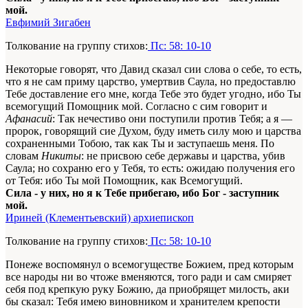
мой.
Евфимий Зигабен
Толкование на группу стихов:
Пс: 58: 10-10
Некоторые говорят, что Давид сказал сии слова о себе, то есть,
что я не сам приму царство, умертвив Саула, но предоставлю
Тебе доставление его мне, когда Тебе это будет угодно, ибо Ты
всемогущий Помощник мой. Согласно с сим говорит и
Афанасий
: Так нечестиво они поступили против Тебя; а я —
пророк, говорящий сие Духом, буду иметь силу мою и царства
сохраненными Тобою, так как Ты и заступаешь меня. По
словам
Никиты
: не присвою себе державы и царства, убив
Саула; но сохраню его у Тебя, то есть: ожидаю получения его
от Тебя: ибо Ты мой Помощник, как Всемогущий.
Сила - у них, но я к Тебе прибегаю, ибо Бог - заступник
мой.
Ириней (Клементьевский) архиепископ
Толкование на группу стихов:
Пс: 58: 10-10
Понеже воспомянул о всемогуществе Божием, пред которым
все народы ни во чтоже вменяются, того ради и сам смиряет
себя под крепкую руку Божию, да приобрящет милость, аки
бы сказал: Тебя имею виновником и хранителем крепости