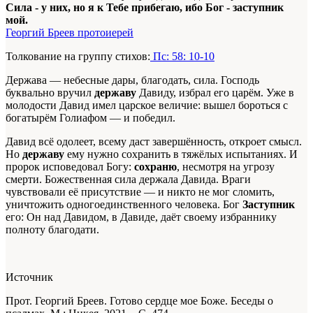
Сила - у них, но я к Тебе прибегаю, ибо Бог - заступник
мой.
Георгий Бреев протоиерей
Толкование на группу стихов:
Пс: 58: 10-10
Держава — небесные дары, благодать, сила. Господь
буквально вручил
державу
Давиду, избрал его царём. Уже в
молодости Давид имел царское величие: вышел бороться с
богатырём Голиафом — и победил.
Давид всё одолеет, всему даст завершённость, откроет смысл.
Но
державу
ему нужно сохранить в тяжёлых испытаниях. И
пророк исповедовал Богу:
сохраню
, несмотря на угрозу
смерти. Божественная сила держала Давида. Враги
чувствовали её присутствие — и никто не мог сломить,
уничтожить одногоединственного человека. Бог
Заступник
его: Он над Давидом, в Давиде, даёт своему избраннику
полноту благодати.
Источник
Прот. Георгий Бреев. Готово сердце мое Боже. Беседы о