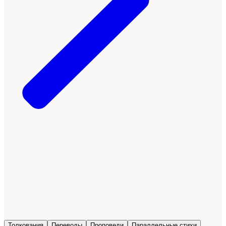
Толкования
Переводы
Проповеди
Параллельные стихи