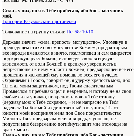
псалмах. М.: Никея, 2021. - С. 474
Сила - у них, но я к Тебе прибегаю, ибо Бог - заступник
мой.
Григорий Разумовский протоиерей
Толкование на группу стихов:
Пс: 58: 10-10
Держава значит: «сила, крепость, могущество». Упомянув в
предыдущем стихе о всемогуществе Божием, пред которым
все народы вменяются в ничто, псалмопевец и сам смиряется
под крепкую руку Божию, исповедуя свою всецелую
зависимость от воли Божией и крепкую уверенность в
непрестающей к нему милости Божией, предваряющей все его
прошения и являющей ему помощь во всех его нуждах.
Охраняемый Тобою, говорит он, я удержу крепость мою, ибо
Ты стал моим защитником, под Твоим спасительным
Промыслом я пребываю цел и невредим, и потому не на свои
слабые силы уповаю, но крепость мою к Тебе отношу
(державу мою к Тебе сохраню), – и не напрасно на Тебя
надеюсь: Ты Бог мой и единственный заступник, Ты от
юности моей воспринял меня под Свое покровительство.
Милость Твоя предваряла меня и впредь, я уповаю, не
попусти мне безвременно погибнуть: явит мне (помощь) на
вразех моих.
Сила - у них, но я к Тебе прибегаю, ибо Бог - заступник