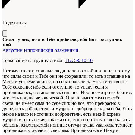
Поделиться
Сила - у них, но я к Тебе прибегаю, ибо Бог - заступник
мой.
Августин Иппонийский блаженный
Толкование на группу стихов:
Пс: 58: 10-10
Потому что эти сильные люди пали по этой причине; потому
что силы своей к Тебе они не сохранили: то есть вставшие на
Меня и устремившиеся, на себя надеялись. Но я силу свою к
Тебе сохраню: ибо если отступлю, то упаду; если я
приближаюсь, я становлюсь сильнее. Ибо посмотрите, братия,
что есть в душе человеческой. Она не имеет сама по себе
света, не имеет сама по себе сил; но все, что прекрасно в
душе, есть добродетель и мудрость; добродетель для себя. Есть
некое начало и источник добродетели, есть некий корень
мудрости, есть некая, так сказать, если и об этом надо сказать,
область неизменяемой истины: оттуда душа, удаляясь, темнеет,
приближаясь. делается светлым. Приблизьтесь к Нему и