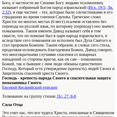
Бога, в частности же Своими Богу людьми псалмопевец
называет избранный Богом народ израильский (
Исх. 19:5
;
Лк.
2:32
), и еще частнее – тех, которые были соучастниками в его
страданиях во время гонения Саулова. Греческое слово
Христос во многих местах (6 мест) псалмов оставлено без
перевода на русский язык, по которому (переводу) оно значит:
помазанник. Таким именем Давид называет себя в том
смысле, что он помазан был в царя народа израильского, и
вследствие сего помазания он исполнен был Духа Святого и
стал пророком Божиим. Таким образом, в словах сего стиха,
продолжая исповедовать благодеяния Божии, Давид говорит,
что многократными случаями спасения от коварных
нападений со стороны врагов, как он сам – помазанник
Божий, так и бывшие с ним люди обязаны единственно
Господу, Который есть утверждение (крепость) людей Своих и
Защититель спасений христа Своего.
Господь - крепость народа Своего и спасительная защита
помазанника Своего.
Евсевий Кесарийский епископ
Толкование на группу стихов:
Пс: 27: 8-8
Сила Отца
Это учит нас, что все чудеса Христа, описанные в Священном