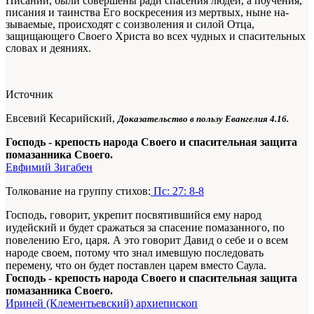
Писании,
были совершены ради спасения лю­дей, а поучения,
писания и таинства Его воскресения из мертвых, ныне на­
зываемые, происходят с соизволения и силой Отца,
защищающего Своего Христа во всех чудных и спаситель­ных
словах и деяниях.
Источник
Евсевий Кесарийский,
Доказательство в пользу Евангелия 4.16.
Господь - крепость народа Своего и спасительная защита
помазанника Своего.
Евфимий Зигабен
Толкование на группу стихов:
Пс: 27: 8-8
Господь, говорит, укрепит посвятившийся ему народ
иудейский и будет сражаться за спасение помазанного, по
повелению Его, царя. А это говорит Давид о себе и о всем
народе своем, потому что знал имевшую последовать
перемену, что он будет поставлен царем вместо Саула.
Господь - крепость народа Своего и спасительная защита
помазанника Своего.
Ириней (Клементьевский) архиепископ