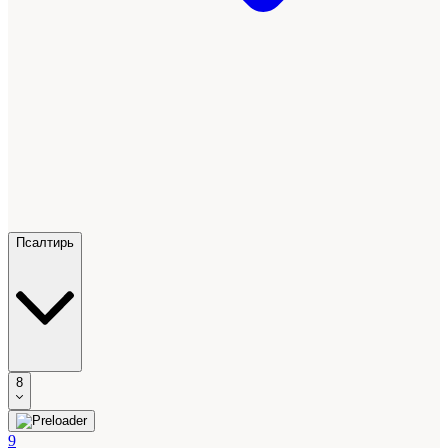
Псалтирь
8
9