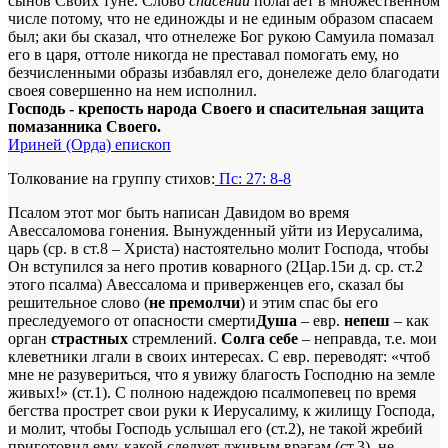
сынов Своих туне. Слово
спасений
полагает в множественном
числе потому, что не единожды и не единым образом спасаем
был; аки бы сказал, что отнележе Бог рукою Самуила помазал
его в царя, оттоле никогда не преставал помогать ему, но
безчисленными образы избавлял его, донележе дело благодати
своея совершенно на нем исполнил.
Господь - крепость народа Своего и спасительная защита
помазанника Своего.
Ириней (Орда) епископ
Толкование на группу стихов:
Пс: 27: 8-8
Псалом этот мог быть написан Давидом во время
Авессаломова гонения. Вынужденный уйти из Иерусалима,
царь (ср. в ст.8 – Христа) настоятельно молит Господа, чтобы
Он вступился за него против коварного (2Цар.15и д. ср. ст.2
этого псалма) Авессалома и приверженцев его, сказал бы
решительное слово (
не премолчи
) и этим спас бы его
преследуемого от опасности смерти
Душа
– евр.
непеш
– как
орган
страстных
стремлений.
Солга себе
– неправда, т.е. мои
клеветники лгали в своих интересах. С евр. переводят: «чтоб
мне не разувериться, что я увижу благость Господню на земле
живых!»
(ст.1). С полною надеждою псалмопевец по время
бегства прострет свои руки к Иерусалиму, к жилищу Господа,
и молит, чтобы Господь услышал его (ст.2), не такой жребий
приготовил ему, какой следует лживым врагам (ст.3), не