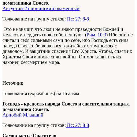
помазанника Своего.
Августин Иппонийский блаженный
Толкование на группу стихов:
Пс: 27: 8-8
Это не значит, что люди не знают праведности Божией и
желают утвердить свою собственную. (
Рим. 10:3
) Ибо они не
считали себя сильными сами по себе, ибо Господь есть сила
народа Своего, борющегося в житейских трудностях с
диаволом. И защитник спасения Его Христа. Чтобы, спася их
Христом Своим после силы войны, Он мог защитить их
наконец бессмертием мира.
Источник
Толкования (expositiones) на Псалмы
Господь - крепость народа Своего и спасительная защита
помазанника Своего.
Арнобий Младший
Толкование на группу стихов:
Пс: 27: 8-8
Самовластье Спасителя