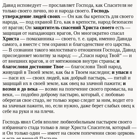
Давид исповедует — прославляет Господа, как Спасителя не
только своего лично, но и народа своего.
Господь
утверждение людей своих
— Он как бы крепость для своего
народа, — под охраиой Его, как в крепости, народ безопасен
от врагов; Он
защититель спасений Христа своего
есть —
защищая от нападающих врагов, Он многократно спасал
Христа
— помазанника — своего, т. е. царя, именно Давида
самого, а вместе с тем охранял и благоденствие его царства.
— В сознании такого милостиваго отношения Господа, Давид
присоединяет молитву за народ: — „Спаси народ Твой“ — и
от внешних врагов, и от мятежников внутри страны;
и
благослови достояние Твое
— благослови Твой народ,
живущий в Твоей земле, как бы в Твоем наследии;
и упаси
я
— паси их — своих людей, как добрый пастырь, — питай и
защищай их в своей земле, как овец ва злачной пажити;
и
возми я до века
— возми на попечение своего промысла, на
веки, — подобно доброму пастырю, который, с любовью
оберегая свое стадо, не только зорко следит за ним, водит его
ва злачныя пажити, но, если нужно, даже берет слабых овец к
себе на руки и на плечи.
Господь явил Себя вполне любвеобильным пастырем своего
избраннаго стада только в лице Христа Спасителя, который —
и Он только один — имеет на своем попечении свою церковь
и есть ея вечный Пастырь.