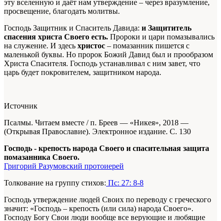
эту вселенную и даёт нам утверждение – через вразумление,
просвещение, благодать молитвы.
Господь Защитник и Спаситель Давида:
и Защититель
спасения христа Своего есть.
Пророки и цари помазывались
на служение. И здесь
христос
– помазанник пишется с
маленькой буквы. Но пророк Божий Давид был и прообразом
Христа Спасителя. Господь устанавливал с ним завет, что
царь будет покровителем, защитником народа.
Источник
Псалмы. Читаем вместе / п. Бреев — «Никея», 2018 —
(Открывая Православие)
. Электронное издание. С. 130
Господь - крепость народа Своего и спасительная защита
помазанника Своего.
Григорий Разумовский протоиерей
Толкование на группу стихов:
Пс: 27: 8-8
Господь утверждение людей Своих по переводу с греческого
значит: «Господь – крепость (или сила) народа Своего».
Господу Богу Свои люди вообще все верующие и любящие