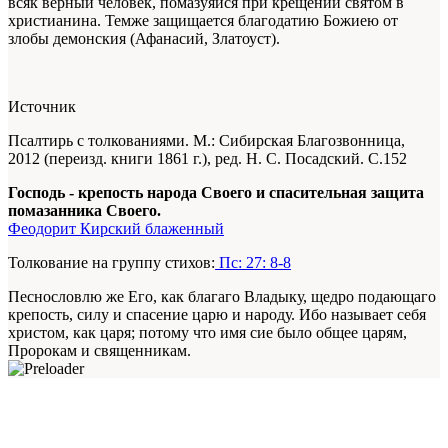
всяк верный человек, помазуяйся при крещении святом в
христианина. Темже защищается благодатию Божиею от
злобы демонския (Афанасий, Златоуст).
Источник
Псалтирь с толкованиями. М.: Сибирская Благозвонница,
2012 (переизд. книги 1861 г.), ред. Н. С. Посадский. С.152
Господь - крепость народа Своего и спасительная защита
помазанника Своего.
Феодорит Кирский блаженный
Толкование на группу стихов:
Пс: 27: 8-8
Песнословлю же Его, как благаго Владыку, щедро подающаго
крепость, силу и спасение царю и народу. Ибо называет себя
христом, как царя; потому что имя сие было общее царям,
Пророкам и священникам.