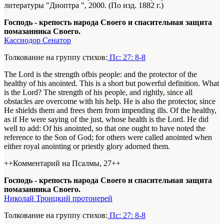
литературы "Диоптра ", 2000. (По изд. 1882 г.)
Господь - крепость народа Своего и спасительная защита
помазанника Своего.
Кассиодор Сенатор
Толкование на группу стихов:
Пс: 27: 8-8
The Lord is the strength ofbis people: and the protector of the
healthy of his anointed. This is a short but powerful definition. What
is the Lord? The strength of his people, and rightly, since all
obstacles are overcome with his help. He is also the protector, since
He shields them and frees them from impending ills. Of the healthy,
as if He were saying of the just, whose health is the Lord. He did
well to add: Of his anointed, so that one ought to have noted the
reference to the Son of God; for others were called anointed when
either royal anointing or priestly glory adorned them.
++Комментарий на Псалмы, 27++
Господь - крепость народа Своего и спасительная защита
помазанника Своего.
Николай Троицкий протоиерей
Толкование на группу стихов:
Пс: 27: 8-8