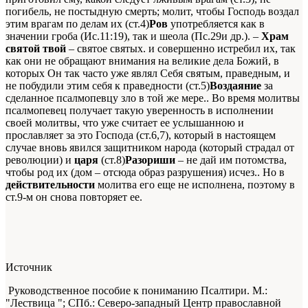
погибель, не постыдную смерть; молит, чтобы Господь воздал
этим врагам по делам их (ст.4)
Ров
употребляется как в
значении гроба (Ис.11:19), так и шеола (Пс.29и др.). –
Храм
святой твой
– святое святых.
и совершенно истребил их, так
как они не обращают внимания на великие дела Божий, в
которых Он так часто уже являл Себя святым, праведным, и
не побудили этим себя к праведности (ст.5)
Воздаяние
за
сделанное псалмопевцу зло в той же мере.
. Во время молитвы
псалмопевец получает такую уверенность в исполнении
своей молитвы, что уже считает ее услышанною и
прославляет за это Господа (ст.6,7), который в настоящем
случае вновь явился защитником народа (который страдал от
революции) и
царя
(ст.8)
Разориши
– не дай им потомства,
чтобы род их (дом – отсюда образ разрушения) исчез.
. Но в
действительности
молитва его еще не исполнена, поэтому в
ст.9-м он снова повторяет ее.
Источник
Руководственное пособие к пониманию Псалтири. М.:
"Лествица "; СПб.: Северо-западный Центр православной