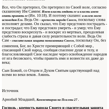
Все, что Он претерпел, Он претерпел по Своей воле, согласно
сказанному Им Самим:
Имею власть отдать ее и власть имею
(Ин. 10:18). И поэтому сказано:
опять принять ее
и волею моею
Ведь Он -
поскольку слова
исповедаю Его.
крепость народа Своего,
исполняет делами. Он сказал, что Ему предстояло пострадать -
и пострадал; что Ему предстояло умереть - и умер; что Ему
предстояло воскреснуть - и воскрес из мертвых, преодолевая
слабость страха и давая силу решительности воли. Ведь Он
Сам -
поскольку Он, без
спасительная защита помазанника Своего,
сомнения, Бог, во Христе примиряющий с Собой мир
,
спасающий Свой народ, сообщая спасение душе и телу, и
благословляющий Свое наследие через освобождение народов
от ига бесовского, чтобы править ими и вознести их даже до
века;
Сын Божий, со Отцом и Духом Святым царствующий над
всеми во веки веков. Аминь.
Источник
Арнобий Младший,
Комментарии на Псалмы 27
.
Господь - крепость народа Своего и спасительная защита