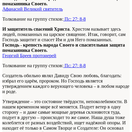
помазанника Своего.
Афанасий Великий святитель
Толкование на группу стихов:
Пс: 27: 8-8
И защититель спасений Христа
. Христом называет здесь
людей, помазанных на царское священие. Итак, говорит, сам
Господь защитит и спасет Им и для Него помазанных.
Господь - крепость народа Своего и спасительная защита
помазанника Своего.
Георгий Бреев протоиерей
Толкование на группу стихов:
Пс: 27: 8-8
Создатель обильно являл Давиду Свою любовь, благодать:
избрал его царём, пророком. Но Господь является
утверждением каждого верующего человека – в любом народе
и роде.
Утверждение – это состояние твёрдости, непоколебимости. В
нашем временном мире всё меняется. Подует ветер в одну
сторону – и даже самые мощные деревья склоняются туда,
подует в другую – происходит то же самое. Наша душа тоже
колеблется от разных воздействий, ищет надёжной опоры. И
находит её только в Самом Творце и Создателе: Он основал