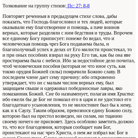
Толкование на группу стихов:
Пс: 27: 8-8
Повторяет реченныя в предыдущем стихе слова, дабы
показать, что Господь благословил и тех людей, которые
оказывали ему благотворение и помощь, а паче воинов
верных, которые разделяли с ним бедствия и труды. Впрочем
все единому Богу приписует: понеже бо ведал, что и
человеческая помощь чрез Бога подаваема была, и
благополучный успех в делах от Его милости проистекал, то
и при оных пособиях взирал на руку Его так, как бы она яве
простираема была с небеси. Ибо за недостойное дело почитал,
чтоб человеческия пособия (которыя не что иное суть, как
токмо орудия Божией силы) помрачили Божию славу. В
последнем члене дает сему причину: ибо откровенно
утверждает, что он с малым числом верных ему, был
защищаем свыше и одерживал победоносные лавры, яко
помазанник Божий. Сие бо назнаменует, полагая имя
Христа
:
ибо ежели бы де Бог не помазал его в царя и не удостоил его
благодатнаго усыновления, то не милостивее был бы к нему,
как и к Саулу. Таким образом, превознося едину Божию силу,
которою был на престол возведен, ни силам, ни тщанию
своему ничего не присвояет. Здесь особливо заметить должно
то, что все благодеяния, которыя сообщает нам Бог,
проистекают на нас чрез Христа, о нем же избрал вас Бог в