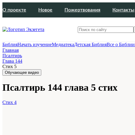
О проекте
Новое
Пожертвования
Контакты
Библия
Начать изучение
Медиатека
Детская Библия
Все о Библии
Главная
Псалтирь
Глава 144
Стих 5
Обучающее видео
Псалтирь 144 глава 5 стих
Стих 4