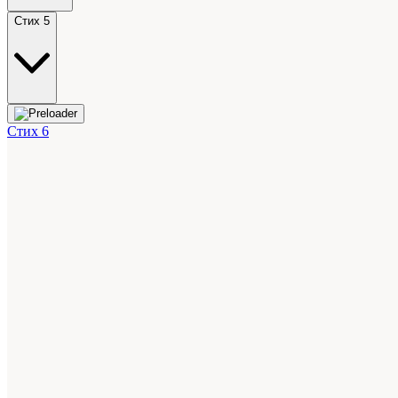
Стих 5
Стих 6