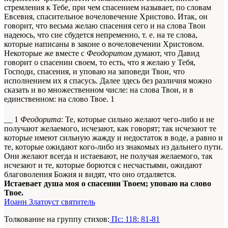
стремления к Тебе, при чем спасением называет, по словам
Евсевия, спасительное вочеловечение Христово. Итак, он
говорит, что весьма желаю спасения сего и на слова Твои
надеюсь, что сие сбудется непременно, т. е. на те слова,
которые написаны в законе о вочеловечении Христовом.
Некоторые же вместе с
Феодоритом
думают, что Давид
говорит о спасении своем, то есть, что я желаю у Тебя,
Господи, спасения, и уповаю на заповеди Твои, что
исполнением их я спасусь. Далее здесь без различия можно
сказать и во множественном числе: на слова Твои, и в
единственном: на слово Твое.
1
__
1
Феодорита
: Те, которые сильно желают чего-либо и не
получают желаемого, исчезают, как говорят; так исчезают те
которые имеют сильную жажду и недостаток в воде, а равно и
те, которые ожидают кого-либо из знакомых из дальнего пути.
Они желают всегда и истаевают, не получая желаемого, так
исчезают и те, которые борются с несчастьями, ожидают
благоволения Божия и видят, что оно отдаляется.
Истаевает душа моя о спасении Твоем; уповаю на слово
Твое.
Иоанн Златоуст святитель
Толкование на группу стихов:
Пс: 118: 81-81