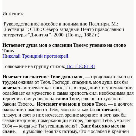
Источник
Руководственное пособие к пониманию Псалтири. М.:
"Лествица "; СПб.: Северо-западный Центр православной
литературы "Диоптра ", 2000. (По изд. 1882 г.)
Истаевает душа моя о спасении Твоем; уповаю на слово
Твое.
Николай Троицкий протоиерей
Толкование на группу стихов:
Пс: 118: 81-81
Исчезает во спасение Твое душа моя
, — продолжительно и с
трудом ожидая от Тебя, Господи, спасения, моя душа как бы
исчезает
- истаевает как воск, т. е. в страданиях и уничижении
ослабевает ея мужество и самая крепость сил, необходимая для
терпения: ноя уповаю на
слово
Твое, еще не отступаю от
Закона Твоего...
Исчезают очи мои в слово Твое
, — в долгом
ожидании помощи от Тебя, мои глаза как би
истаевают
,
плачут, и свет в них исчезает, зрение меркнет: и вот, как бы
самый взор мой, померкающий в горе, говорит Тебе, умоляет
Тебя — когда же Ты утешишь меня?..
Зане бых яко мех на
слане
, — я умоляю Тебя так потому, что я ослабел в крайней