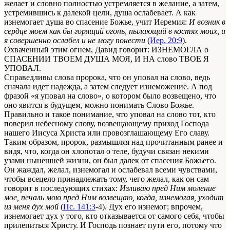
желает и словно полностью устремляется в желание, а затем,
устремившись к далекой цели, душа ослабевает. А как
изнемогает душа во спасение Божье, учит Иеремия:
И возник в
сердце моем как бы горящий огонь, пылающий в костях моих, и
я совершенно ослабел и не могу понести
(
Иер. 20:9
).
Охваченный этим огнем, Давид говорит: ИЗНЕМОГЛА о
СПАСЕНИИ ТВОЕМ ДУША МОЯ, И НА слово ТВОЕ Я
УПОВАЛ.
Справедливы слова пророка, что он уповал на слово, ведь
сначала идет надежда, а затем следует изнеможение. А под
фразой «я уповал на слово», о котором было возвещено, что
оно явится в будущем, можно понимать Слово Божье.
Правильно и такое понимание, что уповал на слово тот, кто
поверил небесному слову, возвещающему приход Господа
нашего Иисуса Христа или провозглашающему Его славу.
Таким образом, пророк, размышляя над прочитанным ранее и
видя, что, когда он хлопотал о теле, будучи связан некими
узами нынешней жизни, он был далек от спасения Божьего.
Он жаждал, желал, изнемогал и ослабевал всеми чувствами,
чтобы всецело принадлежать тому, чего желал, как он сам
говорит в последующих стихах:
Изливаю пред Ним моление
мое, печаль мою пред Ним возвещаю, когда, изнемогая, уходит
из меня дух мой
(
Пс. 141:3
-4). Дух его изнемог; впрочем,
изнемогает дух у того, кто отказывается от самого себя, чтобы
прилепиться Христу. И Господь познает пути его, потому что