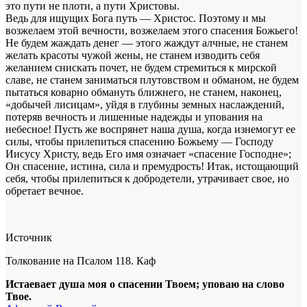
это пути не плоти, а пути Христовы.
Ведь для ищущих Бога путь — Христос. Поэтому и мы
возжелаем этой вечности, возжелаем этого спасения Божьего!
Не будем жаждать денег — этого жаждут алчные, не станем
желать красоты чужой жены, не станем изводить себя
желанием снискать почет, не будем стремиться к мирской
славе, не станем заниматься плутовством и обманом, не будем
пытаться коварно обмануть ближнего, не станем, наконец,
«добычей лисицам», уйдя в глубины земных наслаждений,
потеряв вечность и лишенные надежды и упования на
небесное! Пусть же воспрянет наша душа, когда изнемогут ее
силы, чтобы прилепиться спасению Божьему — Господу
Иисусу Христу, ведь Его имя означает «спасение Господне»;
Он спасение, истина, сила и премудрость! Итак, истощающий
себя, чтобы прилепиться к добродетели, утрачивает свое, но
обретает вечное.
Источник
Толкование на Псалом 118. Каф
Истаевает душа моя о спасении Твоем; уповаю на слово
Твое.