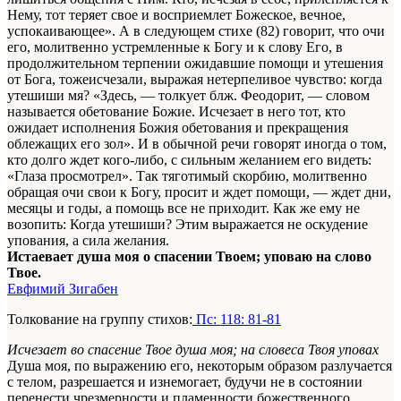
Нему, тот теряет свое и восприемлет Божеское, вечное,
успокаивающее». А в следующем стихе (82) говорит, что очи
его, молитвенно устремленные к Богу и к слову Его, в
продолжительном терпении ожидавшие помощи и утешения
от Бога, тожеисчезали, выражая нетерпеливое чувство: когда
утешиши мя? «Здесь, — толкует блж. Феодорит, — словом
называется обетование Божие. Исчезает в него тот, кто
ожидает исполнения Божия обетования и прекращения
облежащих его зол». И в обычной речи говорят иногда о том,
кто долго ждет кого-либо, с сильным желанием его видеть:
«Глаза просмотрел». Так тяготимый скорбию, молитвенно
обращая очи свои к Богу, просит и ждет помощи, — ждет дни,
месяцы и годы, а помощь все не приходит. Как же ему не
возопить: Когда утешиши? Этим выражается не оскудение
упования, а сила желания.
Истаевает душа моя о спасении Твоем; уповаю на слово
Твое.
Евфимий Зигабен
Толкование на группу стихов:
Пс: 118: 81-81
Исчезает во спасение Твое душа моя; на словеса Твоя уповах
Душа моя, по выражению его, некоторым образом разлучается
с телом, разрешается и изнемогает, будучи не в состоянии
перенести чрезмерности и пламенности божественного