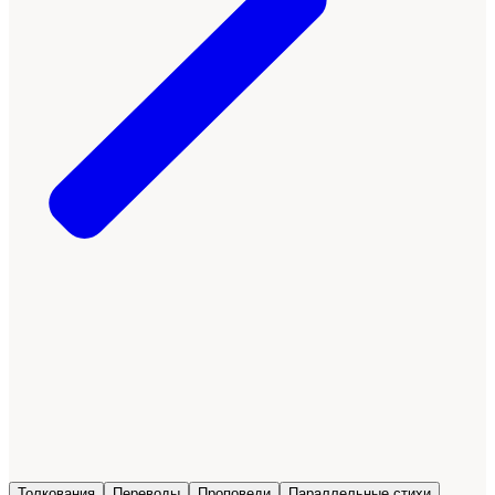
Толкования
Переводы
Проповеди
Параллельные стихи