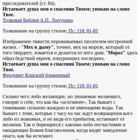
преследователей (ст. 84).
Истаевает душа моя о спасении Твоем; уповаю на слово
Твое.
Толковая Библия А.П. Лопухина
Толкование на группу стихов:
Пс: 118: 81-81
Изображение тяжести переживаемых писателем нестроений
жизни. - "
Мех в дыму"
, точнее, мех на морозе, который от
того твердеет, ломается и делается от него дым. "
Мороз"
здесь
образ бедствий евреев, изнуривших последних.
Истаевает душа моя о спасении Твоем; уповаю на слово
Твое.
Феодорит Кирский блаженный
Толкование на группу стихов:
Пс: 118: 81-81
Сильно чего либо желающие, но лишаемые желаемаго,
говорят о себе, что как бы «
исчезают
». Так бывает с
томимыми сильною жаждою и не имеющими воды. Так
бывает с теми, которые с часу на час ждут возвращения кого
либо из знакомых, и не видя его прибытия, истаевают от
желания. Так и борющиеся с какими-либо несчастиями и
ожидающие Божия благоволения, когда видят замедление
онаго, как бы исчезают.