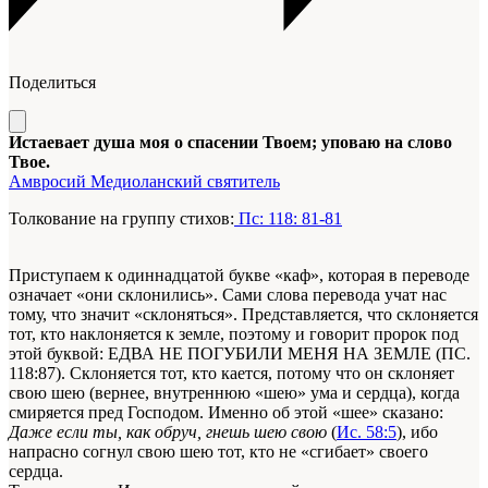
Поделиться
Истаевает душа моя о спасении Твоем; уповаю на слово
Твое.
Амвросий Медиоланский святитель
Толкование на группу стихов:
Пс: 118: 81-81
Приступаем к одиннадцатой букве «каф», которая в переводе
означает «они склонились». Сами слова перевода учат нас
тому, что значит «склоняться». Представляется, что склоняется
тот, кто наклоняется к земле, поэтому и говорит пророк под
этой буквой: ЕДВА НЕ ПОГУБИЛИ МЕНЯ НА ЗЕМЛЕ (ПС.
118:87). Склоняется тот, кто кается, потому что он склоняет
свою шею (вернее, внутреннюю «шею» ума и сердца), когда
смиряется пред Господом. Именно об этой «шее» сказано:
Даже если ты, как обруч, гнешь шею свою
(
Ис. 58:5
), ибо
напрасно согнул свою шею тот, кто не «сгибает» своего
сердца.