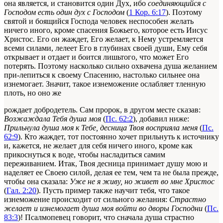
она является, и становится один Дух, ибо
соединяющийся с
Господом есть один дух
с Господом
(
1 Кор. 6:17
). Поэтому
святой и боящийся Господа человек неспособен желать
ничего иного, кроме спасения Божьего, которое есть Иисус
Христос. Его он жаждет, Его желает, к Нему устремляется
всеми силами, лелеет Его в глубинах своей души, Ему себя
открывает и отдает и боится лишьтого, что может Его
потерять. Поэтому насколько сильно охвачена душа желанием
при-лепиться к своему Спасению, настолько сильнее она
изнемогает. Значит, такое изнеможение ослабляет тленную
плоть, но оно же
рождает добродетель. Сам пророк, в другом месте сказав:
Возжаждала Тебя душа моя
(
Пс. 62:2
), добавил ниже:
Прильнула душа моя к Тебе, десница Твоя восприяла меня
(
Пс.
62:9
). Кто жаждет, тот постоянно хочет прильнуть к источнику
и, кажется, не желает для себя ничего иного, кроме как
прикоснуться к воде, чтобы насладиться самим
переживанием. Итак,
Твоя
десница принимает душу мою и
наделяет ее Своею силой, делая ее тем, чем та не была прежде,
чтобы она сказала:
Уже не я живу, но живет во мне Христос
(
Гал. 2:20
). Пусть пример также научит тебя, что такое
изнеможение происходит от сильного желания:
Страстно
желает и изнемогает душа моя
войти
во дворы Господни
(
Пс.
83:3
)! Псалмопевец говорит, что сначала душа страстно