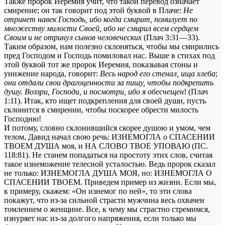
Также пророк Иеремия учит, что такой перевод означает
смирение; он так говорит под этой буквой в Плаче:
Не
отринет навек Господь, ибо когда смирит, помилует по
множеству милости Своей, ибо не смирил всем сердцем
Своим и не отринул сынов человеческих
(Плач 3:31—33).
Таким образом, нам полезно склоняться, чтобы мы смирились
пред Господом и Господь помиловал нас. Выше в стихах под
этой буквой тот же пророк Иеремия, показывая стоны и
унижение народа, говорит:
Весь народ его стенал, ища хлеба
;
они отдали свои драгоценности за пишу, чтобы подкрепить
душу. Воззри, Господи, и посмотри, ибо я обесчещен
! (Плач
1:11). Итак, кто ищет подкрепления для своей души, пусть
склонится в смирении, чтобы поскорее обрести милость
Господню!
И потому, словно склонившийся скорее душою и умом, чем
телом, Давид начал свою речь: ИЗНЕМОГЛА о СПАСЕНИИ
ТВОЕМ ДУША моя, и НА СЛОВО ТВОЕ УПОВАЮ (ПС.
118:81). Не станем попадаться на простоту этих слов, считая
такое изнеможение телесной усталостью. Ведь пророк сказал
не только: ИЗНЕМОГЛА ДУША МОЯ, но: ИЗНЕМОГЛА О
СПАСЕНИИ ТВОЕМ. Приведем пример из жизни. Если мы,
к примеру, скажем: «Он изнемог по ней», то эти слова
покажут, что из-за сильной страсти мужчина весь охвачен
томлением о женщине. Все, к чему мы страстно стремимся,
изнуряет нас из-за долгого напряжения, если только мы