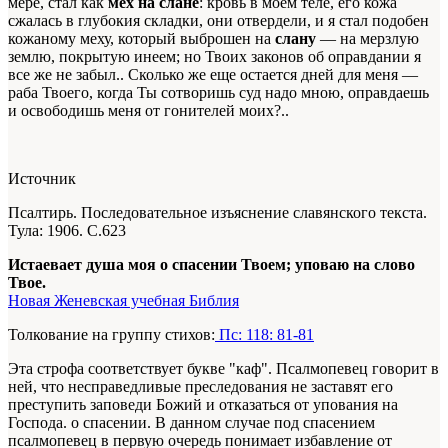
мере, стал как
мех на слане
: кровь в моем теле, его кожа
сжалась в глубокия складки, они отвердели, и я стал подобен
кожаному меху, который выброшен на
слану
— на мерзлую
землю, покрытую инеем; но Твоих законов об оправдании я
все же не забыл.. Сколько же еще остается дней для меня —
раба Твоего, когда Ты сотворишь суд надо мною, оправдаешь
и освободишь меня от гонителей моих?..
Источник
Псалтирь. Последовательное изъяснение славянского текста.
Тула: 1906. С.623
Истаевает душа моя о спасении Твоем; уповаю на слово
Твое.
Новая Женевская учебная Библия
Толкование на группу стихов:
Пс: 118: 81-81
Эта строфа соответствует букве "каф". Псалмопевец говорит в
ней, что несправедливые преследования не заставят его
преступить заповеди Божий и отказаться от упования на
Господа. о спасении. В данном случае под спасением
псалмопевец в первую очередь понимает избавление от