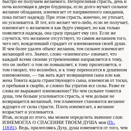
быстро не получаем желаемого. Нетерпеливая страсть, день и
ночь колотящая в двери блудницы, если долго мучает сильное
желание обладания, изнемогает от напряженного ожидания,
пока питает надежду. При этом страсть, конечно, не утихает,
но усиливается. И тот, кто желает чего-либо, если не получает,
изнемогает о желаемом и как будто умирает, но как только
появляется надежда, она сразу придает ему сил. Если же
случится, что желанное отсутствует, то самим желанием того,
чего нет, вожделевший страдает от изнеможения своей души.
И чем более удален объект желания, тем сильнее изнемогает
желающий его. Значит, слово «изнемогать» означает, что
каждый всеми своими устремлениями направляется к тому,
что он любит: о том он помышляет, к тому прилепляется, о
том говорит, что возлюбил, и к тому переносится в душевном
изнеможении, — так мать ждет возвращения сына или как
жена Товита ждала странствующего сына, изнемогая от тоски,
и пребывая в скорби, и словно бы утратив все силы. Разве ее
слова не выражают изнеможение? Но чем сильнее томится
душа, тем больше усиливается страсть, и чем дольше не
возвращается желанный, тем пламеннее становится желание
ждущего от силы страсти. Плоть изнемогает, а желание
возрастает и усиливается.
Итак, исходя из этого, мы можем определить значение слов:
ИЗНЕМОГЛА О СПАСЕНИИ ТВОЕМ ДУША моя (
Пс.
118:81
). Ведь, прилепляясь Духу, душа изменяется от того, чем