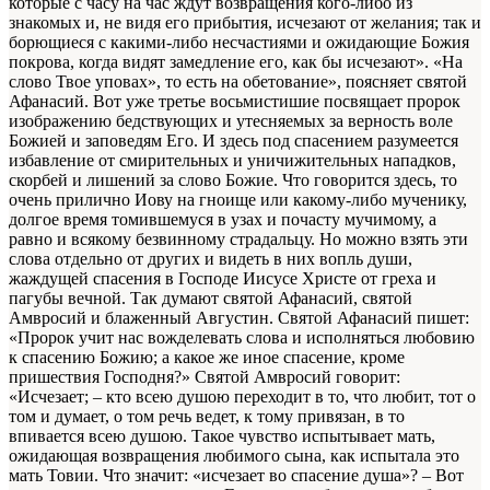
которые с часу на час ждут возвращения кого-либо из
знакомых и, не видя его прибытия, исчезают от желания; так и
борющиеся с какими-либо несчастиями и ожидающие Божия
покрова, когда видят замедление его, как бы исчезают». «На
слово Твое уповах», то есть на обетование», поясняет святой
Афанасий. Вот уже третье восьмистишие посвящает пророк
изображению бедствующих и утесняемых за верность воле
Божией и заповедям Его. И здесь под спасением разумеется
избавление от смирительных и уничижительных нападков,
скорбей и лишений за слово Божие. Что говорится здесь, то
очень прилично Иову на гноище или какому-либо мученику,
долгое время томившемуся в узах и почасту мучимому, а
равно и всякому безвинному страдальцу. Но можно взять эти
слова отдельно от других и видеть в них вопль души,
жаждущей спасения в Господе Иисусе Христе от греха и
пагубы вечной. Так думают святой Афанасий, святой
Амвросий и блаженный Августин. Святой Афанасий пишет:
«Пророк учит нас вожделевать слова и исполняться любовию
к спасению Божию; а какое же иное спасение, кроме
пришествия Господня?» Святой Амвросий говорит:
«Исчезает; – кто всею душою переходит в то, что любит, тот о
том и думает, о том речь ведет, к тому привязан, в то
впивается всею душою. Такое чувство испытывает мать,
ожидающая возвращения любимого сына, как испытала это
мать Товии. Что значит: «исчезает во спасение душа»? – Вот