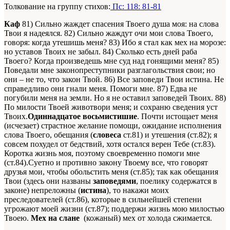
Толкование на группу стихов:
Пс: 118: 81-81
Каф
81) Сильно жаждет спасения Твоего душа моя: на слова
Твои я надеялся. 82) Сильно жаждут очи мои слова Твоего,
говоря: когда утешишь меня? 83) Ибо я стал как мех на морозе:
но уставов Твоих не забыл. 84) Сколько есть дней раба
Твоего? Когда произведешь мне суд над гонящими меня? 85)
Поведали мне законопреступники разглагольствия свои; но
они – не то, что закон Твой. 86) Все заповеди Твои истина. Не
справедливо они гнали меня. Помоги мне. 87) Едва не
погубили меня на земли. Но я не оставил заповедей Твоих. 88)
По милости Твоей животвори меня; и сохраню сведения уст
Твоих.
Одиннадцатое восьмистишие
. Почти истощает меня
(исчезает) страстное желание помощи, ожидание исполнения
слова Твоего, обещания (
словеса
ст.81) и утешения (ст.82); я
совсем похудел от бедствий, хотя остался верен Тебе (ст.83).
Коротка жизнь моя, поэтому своевременно помоги мне
(ст.84).Суетно и противно закону Твоему все, что говорят
друзья мои, чтобы обольстить меня (ст.85); так как обещания
Твои (здесь они названы
заповедями
, поелику содержатся в
законе) непреложны (
истина
), то накажи моих
преследователей (ст.86), которые в сильнейшей степени
угрожают моей жизни (ст.87); поддержи жизнь мою милостью
Твоею.
Мех на слане
­­ (кожаный) мех от холода сжимается.