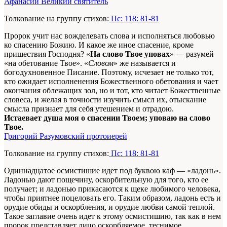
Афанасий Великий святитель
Толкование на группу стихов:
Пс: 118: 81-81
Пророк учит нас вожделевать слова и исполняться любовью
ко спасению Божию. И какое же иное спасение, кроме
пришествия Господня? «
На слово Твое уповах
» — разумей
«на обетование Твое». «
Словом
» же называется и
богодухновенное Писание. Поэтому, исчезает не только тот,
кто ожидает исполненения Божественного обетования и чает
окончания облежащих зол, но и тот, кто читает Божественные
словеса, и желая в точности изучить смысл их, отыскание
смысла признает для себя утешением и отрадою.
Истаевает душа моя о спасении Твоем; уповаю на слово
Твое.
Григорий Разумовский протоиерей
Толкование на группу стихов:
Пс: 118: 81-81
Одиннадцатое осмистишие идет под буквою каф — «ладонь».
Ладонью дают пощечину, оскорбительную для того, кто ее
получает; и ладонью прикасаются к щеке любимого человека,
чтобы приятнее поцеловать его. Таким образом, ладонь есть и
орудие обиды и оскорбления, и орудие любви самой теплой.
Такое заглавие очень идет к этому осмистишию, так как в нем
пророк представляет лицо оскорбляемое, теснимое