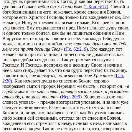
что: душа, прилепившаяся к Господу, как бы перестает быть
душою, а бывает «
един дух с Господом
» (
1 Кор. 6:17
). Святой и
богобоязненный ничего не желает, кроме спасения Божия,
которое есть Христос Господь; только Его вожделевает он, Его
желает, к Нему устремляется всеми силами, Его греет в лоне
ума своего, Ему открывается и пред Ним изливает душу свою,
и одного только боится, как бы не лишиться общения с Ним.
В другом месте пророк говорит о себе: «возжада Тебе, душа
моя», а немного ниже прибавляет: «
прилъпе душа моя по Тебе,
мене же прият десница Твоя
» (
Пс. 62:2, 9
). Кто жаждет, тот
желает быть при источнике и ничего так не домогается, как
поскорее добраться до воды. Так устремляется и душа к
Господу. И Господь, восприяв ее в десницу Свою и излив в
нее Свою силу, делает то, что она будто перестает быть: живу,
говорит она, «
не ктому аз, но живет во мне Христос
» (
Гал.
2:20
). Как исчезает душа во спасение Божие, хорошо
изображает святой пророк Иеремия: «и быстъ», говорит он, «
в
сердцы моем яко огнь горящ, палящ в костех моих, и разслабех
отвсюду, и не могу носити
» (
Иер. 20:9
). Хорошо сказал: «на
словеса уповах», - прежде возгорается упование, и за ним уже
следует исчезновение. Размышляя о том, что читал в слове
Божием, и, видя, что, находясь в теле, как бы узами какими-
либо жизни сей связанный, отстоял он от спасения Божия,
вожделевал его, стремился к нему, исчезал в нем, изливался в
него всем сердцем. Так исчезает дух и того, кто, отвергшись