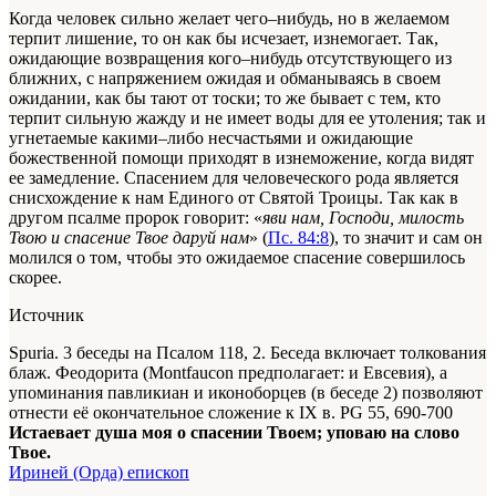
Когда человек сильно желает чего–нибудь, но в желаемом
терпит лишение, то он как бы исчезает, изнемогает. Так,
ожидающие возвращения кого–нибудь отсутствующего из
ближних, с напряжением ожидая и обманываясь в своем
ожидании, как бы тают от тоски; то же бывает с тем, кто
терпит сильную жажду и не имеет воды для ее утоления; так и
угнетаемые какими–либо несчастьями и ожидающие
божественной помощи приходят в изнеможение, когда видят
ее замедление. Спасением для человеческого рода является
снисхождение к нам Единого от Святой Троицы. Так как в
другом псалме пророк говорит: «
яви нам, Господи, милость
Твою и спасение Твое даруй нам
» (
Пс. 84:8
), то значит и сам он
молился о том, чтобы это ожидаемое спасение совершилось
скорее.
Источник
Spuria. 3 беседы на Псалом 118, 2. Беседа включает толкования
блаж. Феодорита (Montfaucon предполагает: и Евсевия), а
упоминания павликиан и иконоборцев (в беседе 2) позволяют
отнести её окончательное сложение к IX в. PG 55, 690-700
Истаевает душа моя о спасении Твоем; уповаю на слово
Твое.
Ириней (Орда) епископ