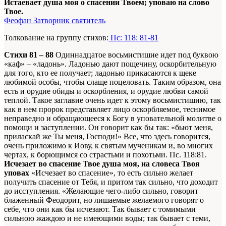
Истаевает душа моя о спасении Твоем; уповаю на слово
Твое.
Феофан Затворник святитель
Толкование на группу стихов:
Пс: 118: 81-81
Стихи 81 – 88
Одиннадцатое восьмистишие идет под буквою
«каф» – «ладонь». Ладонью дают пощечину, оскорбительную
для того, кто ее получает; ладонью прикасаются к щеке
любимой особы, чтобы слаще поцеловать. Таким образом, она
есть и орудие обиды и оскорбления, и орудие любви самой
теплой. Такое заглавие очень идет к этому восьмистишию, так
как в нем пророк представляет лицо оскорбляемое, теснимое
неправедно и обращающееся к Богу в уповательной молитве о
помощи и заступлении. Он говорит как бы так: «бьют меня,
приласкай же Ты меня, Господи!» Все, что здесь говорится,
очень приложимо к Иову, к святым мученикам и, во многих
чертах, к борющимся со страстьми и похотьми. Пс. 118:81.
Исчезает во спасение Твое душа моя, на словеса Твоя
уповах
«Исчезает во спасение», то есть сильно желает
получить спасение от Тебя, и притом так сильно, что доходит
до исступления. «Желающие чего-либо сильно, говорит
блаженный Феодорит, но лишаемые желаемого говорят о
себе, что они как бы исчезают. Так бывает с томимыми
сильною жаждою и не имеющими воды; так бывает с теми,