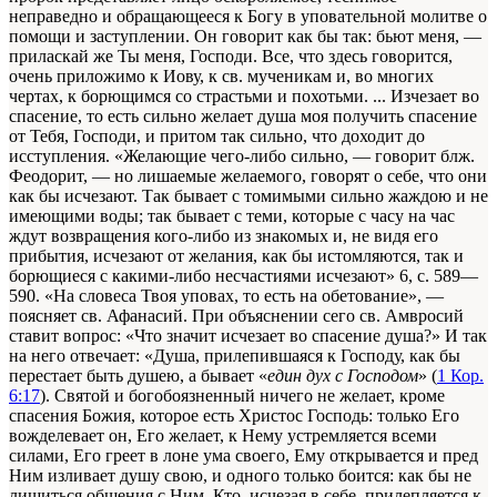
неправедно и обращающееся к Богу в уповательной молитве о
помощи и заступлении. Он говорит как бы так: бьют меня, —
приласкай же Ты меня, Господи. Все, что здесь говорится,
очень приложимо к Иову, к св. мученикам и, во многих
чертах, к борющимся со страстьми и похотьми. ... Изчезает во
спасение, то есть сильно желает душа моя получить спасение
от Тебя, Господи, и притом так сильно, что доходит до
исступления. «Желающие чего-либо сильно, — говорит блж.
Феодорит, — но лишаемые желаемого, говорят о себе, что они
как бы исчезают. Так бывает с томимыми сильно жаждою и не
имеющими воды; так бывает с теми, которые с часу на час
ждут возвращения кого-либо из знакомых и, не видя его
прибытия, исчезают от желания, как бы истомляются, так и
борющиеся с какими-либо несчастиями исчезают»
6, с. 589—
590
. «На словеса Твоя уповах, то есть на обетование», —
поясняет св. Афанасий. При объяснении сего св. Амвросий
ставит вопрос: «Что значит исчезает во спасение душа?» И так
на него отвечает: «Душа, прилепившаяся к Господу, как бы
перестает быть душею, а бывает «
един дух с Господом
» (
1 Кор.
6:17
). Святой и богобоязненный ничего не желает, кроме
спасения Божия, которое есть Христос Господь: только Его
вожделевает он, Его желает, к Нему устремляется всеми
силами, Его греет в лоне ума своего, Ему открывается и пред
Ним изливает душу свою, и одного только боится: как бы не
лишиться общения с Ним. Кто, исчезая в себе, прилепляется к