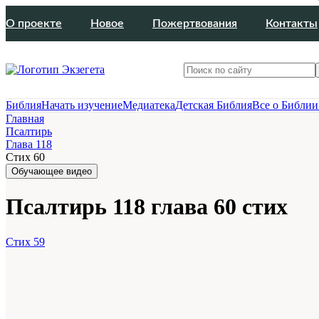
О проекте
Новое
Пожертвования
Контакты
Библия
Начать изучение
Медиатека
Детская Библия
Все о Библии
Главная
Псалтирь
Глава 118
Стих 60
Обучающее видео
Псалтирь 118 глава 60 стих
Стих 59