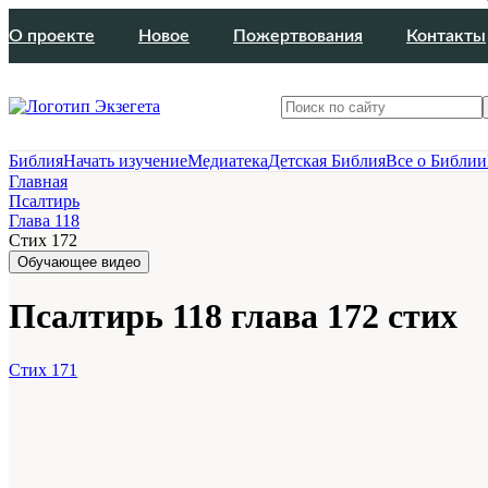
О проекте
Новое
Пожертвования
Контакты
Библия
Начать изучение
Медиатека
Детская Библия
Все о Библии
Главная
Псалтирь
Глава 118
Стих 172
Обучающее видео
Псалтирь 118 глава 172 стих
Стих 171