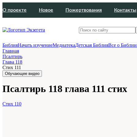
О проекте
Новое
Пожертвования
Контакты
Библия
Начать изучение
Медиатека
Детская Библия
Все о Библии
Главная
Псалтирь
Глава 118
Стих 111
Обучающее видео
Псалтирь 118 глава 111 стих
Стих 110