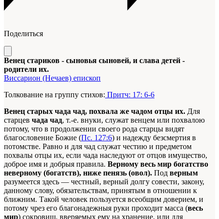
Поделиться
Венец стариков - сыновья сыновей, и слава детей -
родители их.
Виссарион (Нечаев) епископ
Толкование на группу стихов:
Притч: 17: 6-6
Венец старых чада чад, похвала же чадом отцы их.
Для
старцев
чада чад
, т.-е. внуки, служат венцем или похвалою
потому, что в продолжении своего рода старцы видят
благословение Божие (
Пс. 127:6
) и надежду безсмертия в
потомстве. Равно и для чад служат честию и предметом
похвалы отцы их, если чада наследуют от отцов имущество,
доброе имя и добрыя правила.
Верному весь мир богатство
неверному (богатств), ниже пенязь (овол).
Под
верным
разумеется здесь — честный, верный долгу совести, закону,
данному слову, обязательствам, принятым в отношении к
ближним. Такой человек пользуется всеобщим доверием, и
потому чрез его благонадежныя руки проходит масса (
весь
мир
) сокровищ, вверяемых ему на хранение, или для