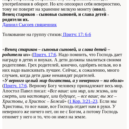
употребления в оборот. Но кто опозорил себя неверностию,
тому не поверят на хранение мелкую монету (
овол
).
Венец стариков - сыновья сыновей, и слава детей -
родители их.
Даниил Сысоев священник
Толкование на группу стихов:
Притч: 17: 6-6
«
Венец стариков – сыновья сыновей, и слава детей –
родители их
»
(
Притч. 17:6
. Надо помнить, что Господь дает
награду в детях и внуках. А дети должны хвалиться своими
родителями. Грех родителей, конечно, одобрять нельзя, но в
них надо выискивать лучшее. Сейчас, к сожалению, много
случаев, когда дети даже ненавидят родителей.
«
У верного целый мир богатства, а у неверного ‒ ни обола
»
(
Притч. 17:6
. Верному Богу человеку принадлежит весь мир.
Апостол Павел писал: «
Все ваше: или мир, или жизнь, или
смерть, или настоящее, или будущее, ‒ все ваше; вы же ‒
Христовы, а Христос ‒ Божий
» (
1 Кор. 3:21–23
. Если мы
Христовы, то все наше, все Господь отдает нам в руки. У
неверного же ничего нет, он не с Богом, а потому Господь
отнимет у него и то, что он имел на земле.