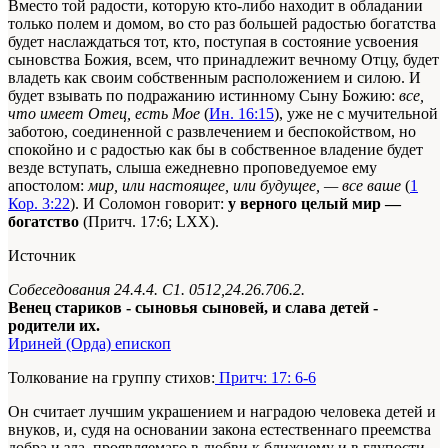
Вместо той радости, которую кто-либо находит в обладании
только полем и домом, во сто раз большей радостью богатства
будет наслаждаться тот, кто, поступая в состояние усвоения
сыновства Божия, всем, что принадлежит вечному Отцу, будет
владеть как своим собственным расположением и силою. И
будет взывать по подражанию истинному Сыну Божию:
все,
что имеет Отец, есть Мое
(
Ин. 16:15
), уже не с мучительной
заботою, соединенной с развлечением и беспокойством, но
спокойно и с радостью как бы в собственное владение будет
везде вступать, слыша ежедневно проповедуемое ему
апостолом:
мир, или настоящее, или будущее, — все ваше
(
1
Кор. 3:22
). И Соломон говорит:
у верного целый мир —
богатство
(Притч. 17:6; LXX).
Источник
Собеседования 24.4.4. С1. 0512,24.26.706.2.
Венец стариков - сыновья сыновей, и слава детей -
родители их.
Ириней (Орда) епископ
Толкование на группу стихов:
Притч: 17: 6-6
Он считает лучшим украшением и наградою человека детей и
внуков, и, судя на основании закона естественнаго преемства
добра и зла, проявляемаго в любви к ближнему и в глупости,