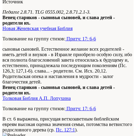
Источник
Педагог 2.8.71. TLG 0555.002, 2.8.71.2.1-3.
Венец стариков - сыновья сыновей, и слава детей -
родители их.
Новая Женевская учебная Библия
Толкование на группу стихов:
Притч: 17: 6-6
сыновья сыновей. Естественное желание всех родителей -
иметь детей и внуков - в Израиле приобрело особую силу, ибо
вся полнота благословений завета относилась к будущему и,
естественно, принадлежала последующим поколениям (Пс.
126,3; 127,1-6). слава... - родители. См. Исх. 20,12.
Родительская опека и наставления в мудрости - залог
благочестия детей.
Венец стариков - сыновья сыновей, и слава детей -
родители их.
Толковая Библия А.П. Лопухина
Толкование на группу стихов:
Притч: 17: 6-6
В ст. 6 выражена, присущая ветхозаветным библейским
евреям высокая оценка значения семьи, потомства ветвистого
родословного дерева (ср.
Пс. 127:1
).