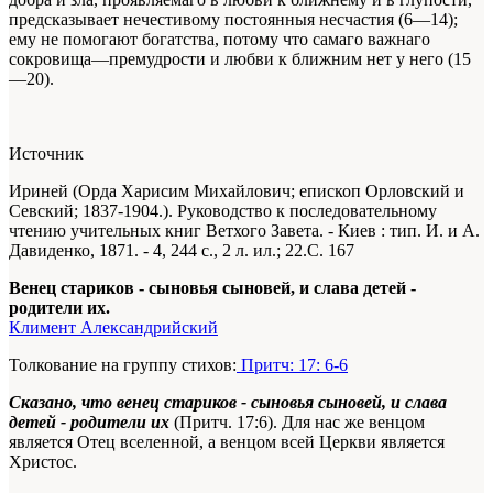
предсказывает нечестивому постоянныя несчастия (6—14);
ему не помогают богатства, потому что самаго важнаго
сокровища—премудрости и любви к ближним нет у него (15
—20).
Источник
Ириней (Орда Харисим Михайлович; епископ Орловский и
Севский; 1837-1904.). Руководство к последовательному
чтению учительных книг Ветхого Завета. - Киев : тип. И. и А.
Давиденко, 1871. -
4
, 244 с., 2 л. ил.; 22.С. 167
Венец стариков - сыновья сыновей, и слава детей -
родители их.
Климент Александрийский
Толкование на группу стихов:
Притч: 17: 6-6
Сказано, что венец стариков - сыновья сыновей, и слава
детей - родители их
(Притч. 17:6). Для нас же венцом
является Отец вселенной, а венцом всей Церкви является
Христос.