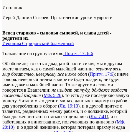
Источник
Иерей Даниил Сысоев. Практические уроки мудрости
Венец стариков - сыновья сыновей, и слава детей -
родители их.
Иероним Стридонский блаженный
Толкование на группу стихов:
Притч: 17: 6-6
Об оболе же, то есть о двадцатой части сикля, мы в другом
месте читаем, как о самой малейшей частице:
верному весь
мир богатство, неверному же ниже
обол (
Притч. 17:6
); иначе
говоря: неверный ничем в мире не будет владеть, не будет
иметь даже и малейшей части. То же другими словами
говорится в Евангелии:
не изыдет оттуду, дóндеже воздаст
последний кодрант
(
Мф. 5:26
), то есть даже последнюю малую
монету. Читаем мы о десяти минах, данных каждому из рабов
для употребления в оборот (
Лк. 19:13
), и в другой притче о
талантах, разделенных между рабами, и о должнике, который
был должен пятьсот и пятьдесят динариев (
Лк. 7:41
), и о
работавших в винограднике, получающих по динарию (
Мф.
20:10
), и о вдовой женщине, которая потеряла драхму и едва