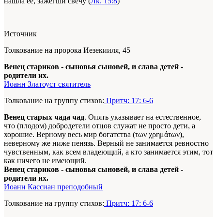
нашла ее, зажегши свечу (
Лк. 15:8
)
Источник
Толкование на пророка Иезекииля, 45
Венец стариков - сыновья сыновей, и слава детей -
родители их.
Иоанн Златоуст святитель
Толкование на группу стихов:
Притч: 17: 6-6
Венец старых чада чад
. Опять указывает на естественное,
что (плодом) добродетели отцов служат не просто дети, а
хорошие. Верному весь мир богатства (των χρημάτων),
неверному же ниже пенязь. Верный не занимается ревностно
чувственным, как всем владеющий, а кто занимается этим, тот
как ничего не имеющий.
Венец стариков - сыновья сыновей, и слава детей -
родители их.
Иоанн Кассиан преподобный
Толкование на группу стихов:
Притч: 17: 6-6