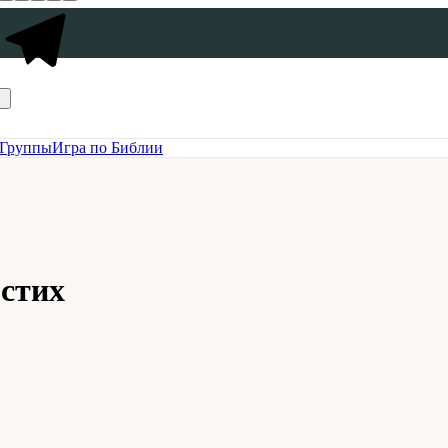
Группы
Игра по Библии
 стих