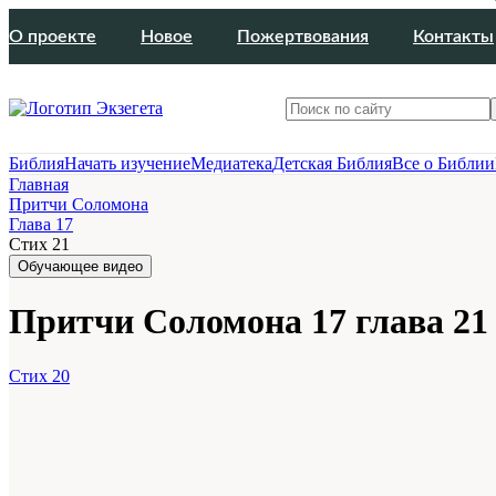
О проекте
Новое
Пожертвования
Контакты
Библия
Начать изучение
Медиатека
Детская Библия
Все о Библии
Главная
Притчи Соломона
Глава 17
Стих 21
Обучающее видео
Притчи Соломона 17 глава 21
Стих 20