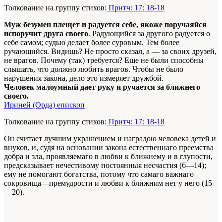
Толкование на группу стихов:
Притч: 17: 18-18
Муж безумен плещет и радуется себе, якоже поручаяйся
испоручит друга своего
. Радующийся за другого радуется о
себе самом; судью делает более суровым. Тем более
ручающийся. Видишь? Не просто сказал, а — за своих друзей,
не врагов. Почему (так) требуется? Еще не были способны
слышать, что должно любить врагов. Чтобы не было
нарушения закона, дело это измеряет дружбой.
Человек малоумный дает руку и ручается за ближнего
своего.
Ириней (Орда) епископ
Толкование на группу стихов:
Притч: 17: 18-18
Он считает лучшим украшением и наградою человека детей и
внуков, и, судя на основании закона естественнаго преемства
добра и зла, проявляемаго в любви к ближнему и в глупости,
предсказывает нечестивому постоянныя несчастия (6—14);
ему не помогают богатства, потому что самаго важнаго
сокровища—премудрости и любви к ближним нет у него (15
—20).