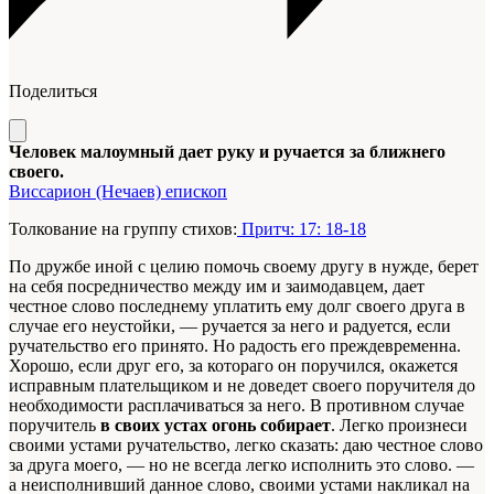
Поделиться
Человек малоумный дает руку и ручается за ближнего
своего.
Виссарион (Нечаев) епископ
Толкование на группу стихов:
Притч: 17: 18-18
По дружбе иной с целию помочь своему другу в нужде, берет
на себя посредничество между им и заимодавцем, дает
честное слово последнему уплатить ему долг своего друга в
случае его неустойки, — ручается за него и радуется, если
ручательство его принято. Но радость его преждевременна.
Хорошо, если друг его, за котораго он поручился, окажется
исправным плательщиком и не доведет своего поручителя до
необходимости расплачиваться за него. В противном случае
поручитель
в своих устах огонь собирает
. Легко произнеси
своими устами ручательство, легко сказать: даю честное слово
за друга моего, — но не всегда легко исполнить это слово. —
а неисполнивший данное слово, своими устами накликал на