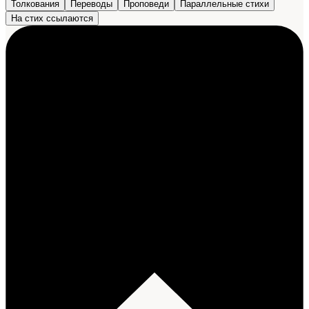
Толкования
Переводы
Проповеди
Параллельные стихи
На стих ссылаются