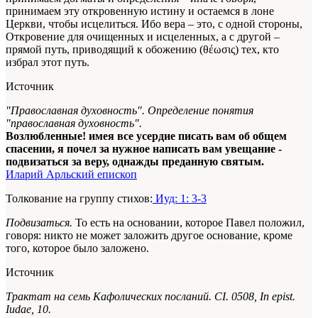
принимаем эту откровенную истину и остаемся в лоне
Церкви, чтобы исцелиться. Ибо вера – это, с одной стороны,
Откровение для очищенных и исцеленных, а с другой –
прямой путь, приводящий к обожению (θέωσις) тех, кто
избрал этот путь.
Источник
"Православная духовность". Определение понятия
"православная духовность".
Возлюбленные! имея все усердие писать вам об общем
спасении, я почел за нужное написать вам увещание -
подвизаться за веру, однажды преданную святым.
Иларий Арльский епископ
Толкование на группу стихов:
Иуд: 1: 3-3
Подвизаться.
То есть на основании, которое Павел положил,
говоря: никто не может заложить другое основание, кроме
того, которое было заложено.
Источник
Трактат на семь Кафолических посланий. CI. 0508, In epist.
Iudae, 10.