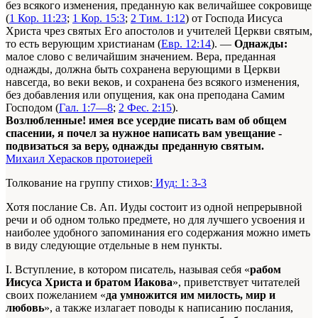
без всякого изменения, преданную как величайшее сокровище
(
1 Кор. 11:23
;
1 Кор. 15:3
;
2 Тим. 1:12
) от Господа Иисуса
Христа чрез святых Его апостолов и учителей Церкви святым,
то есть верующим христианам (
Евр. 12:14
). —
Однажды:
малое слово с величайшим значением. Вера, преданная
однажды, должна быть сохранена верующими в Церкви
навсегда, во веки веков, и сохранена без всякого изменения,
без добавления или опущения, как она преподана Самим
Господом (
Гал. 1:7—8
;
2 Фес. 2:15
).
Возлюбленные! имея все усердие писать вам об общем
спасении, я почел за нужное написать вам увещание -
подвизаться за веру, однажды преданную святым.
Михаил Херасков протоиерей
Толкование на группу стихов:
Иуд: 1: 3-3
Хотя послание Св. Ап. Иуды состоит из одной непрерывной
речи и об одном только предмете, но для лучшего усвоения и
наиболее удобного запоминания его содержания можно иметь
в виду следующие отдельные в нем пункты.
I. Вступление, в котором писатель, называя себя «
рабом
Иисуса Христа и братом Иакова
», приветствует читателей
своих пожеланием «
да умножится им милость, мир и
любовь
», а также излагает поводы к написанию послания,