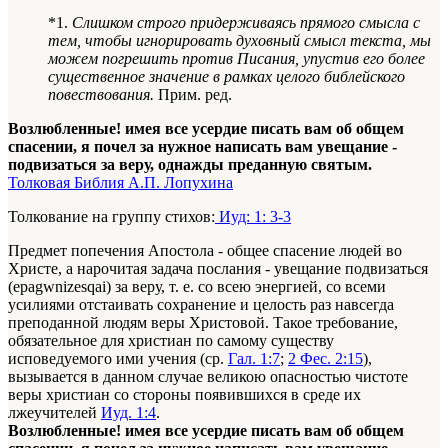
*1.
Слишком строго придерживаясь прямого смысла с
тем, чтобы игнорировать духовный смысл текста, мы
можем погрешить против Писания, упустив его более
существенное значение в рамках целого библейского
повествования.
Прим. ред.
Возлюбленные! имея все усердие писать вам об общем
спасении, я почел за нужное написать вам увещание -
подвизаться за веру, однажды преданную святым.
Толковая Библия А.П. Лопухина
Толкование на группу стихов:
Иуд: 1: 3-3
Предмет попечения Апостола - общее спасение людей во
Христе, а нарочитая задача послания - увещание подвизаться
(
epagwnizesqai
) за веру, т. е. со всею энергией, со всеми
усилиями отстаивать сохранение и целость раз навсегда
преподанной людям веры Христовой. Такое требование,
обязательное для христиан по самому существу
исповедуемого ими учения (ср.
Гал. 1:7
;
2 Фес. 2:15
),
вызывается в данном случае великою опасностью чистоте
веры христиан со стороны появившихся в среде их
лжеучителей
Иуд. 1:4
.
Возлюбленные! имея все усердие писать вам об общем