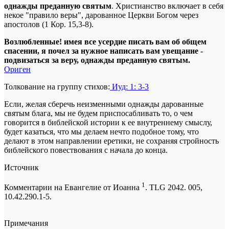
однажды преданную святым
. Христианство включает в себя
некое "правило веры", дарованное Церкви Богом через
апостолов (1 Кор. 15,3-8).
Возлюбленные! имея все усердие писать вам об общем
спасении, я почел за нужное написать вам увещание -
подвизаться за веру, однажды преданную святым.
Ориген
Толкование на группу стихов:
Иуд: 1: 3-3
Если, желая сберечь неизменными однажды дарованные
святым блага, мы не будем приспосабливать то, о чем
говорится в
библейской
истории
к ее внутреннему смыслу
,
будет казаться, что мы делаем нечто подобное тому, что
делают в этом
направлении
еретики, не сохраняя стройность
библейского повествования с начала до конца.
Источник
1
Комментарии на Евангелие от Иоанна
. TLG 2042. 005,
10.42.290.1-5.
Примечания