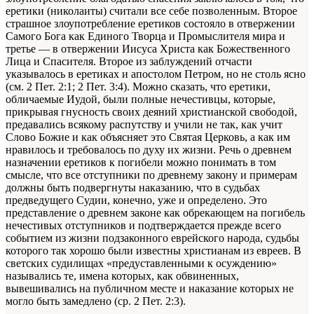
еретики (николаиты) считали все себе позволенным. Второе
страшное злоупотребление еретиков состояло в отвержении
Самого Бога как Единого Творца и Промыслителя мира и
третье — в отвержении Иисуса Христа как Божественного
Лица и Спасителя. Второе из заблуждений отчасти
указывалось в еретиках и апостолом Петром, но не столь ясно
(см. 2 Пет. 2:1; 2 Пет. 3:4). Можно сказать, что еретики,
обличаемые Иудой, были полные нечестивцы, которые,
прикрывая гнусность своих деяний христианской свободой,
предавались всякому распутству и учили не так, как учит
Слово Божие и как объясняет это Святая Церковь, а как им
нравилось и требовалось по духу их жизни. Речь о древнем
назначении еретиков к погибели можно понимать в том
смысле, что все отступники по древнему закону и примерам
должны быть подвергнуты наказанию, что в судьбах
предведущего Судии, конечно, уже и определено. Это
представление о древнем законе как обрекающем на погибель
нечестивых отступников и подтверждается прежде всего
событием из жизни подзаконного еврейского народа, судьбы
которого так хорошо были известны христианам из евреев. В
светских судилищах «предуставленными к осуждению»
назывались те, имена которых, как обвиненных,
вывешивались на публичном месте и наказание которых не
могло быть замедлено (ср. 2 Пет. 2:3).