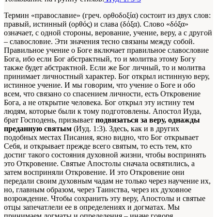
Термин «православие» (греч. ορθοδοξία) состоит из двух слов:
правый, истинный (ορθός) и слава (δόξα). Слово «δόξα»
означает, с одной стороны, верование, учение, веру, а с другой
– славословие. Эти значения тесно связаны между собой.
Правильное учение о Боге включает правильное славословие
Бога, ибо если Бог абстрактный, то и молитва этому Богу
также будет абстрактной. Если же Бог личный, то и молитва
принимает личностный характер. Бог открыл истинную веру,
истинное учение. И мы говорим, что учение о Боге и обо
всем, что связано со спасением личности, есть Откровение
Бога, а не открытие человека. Бог открыл эту истину тем
людям, которые были к тому подготовлены. Апостол Иуда,
брат Господень, призывает
подвизаться за веру, однажды
преданную святым
(Иуд. 1:3). Здесь, как и в других
подобных местах Писания, ясно видно, что Бог открывает
Себя, и открывает прежде всего святым, то есть тем, кто
достиг такого состояния духовной жизни, чтобы воспринять
это Откровение. Святые Апостолы сначала освятились, а
затем восприняли Откровение. И это Откровение они
передали своим духовным чадам не только через научение их,
но, главным образом, через Таинства, через их духовное
возрождение. Чтобы сохранить эту веру, Апостолы и святые
отцы запечатлели ее в определениях и догматах. Мы
принимаем догматы и определения – иначе говоря,