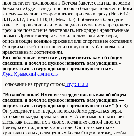
проповедуют лжепророки в Ветхом Завете: суда над народом
Божьим не будет вследствие особого благорасположения Бога
к нему — учение, которое в итоге привело к греху (Иер 6:14;
8:11; 23:17; Иез. 13:10,16; Мих. 3:5). Библейская благодать
означает прощение и силу, дающую возможность преодолеть
грех, а не позволение действовать, игнорируя нравственные
нормы. Древние авторы часто использовали метафоры,
описывающие военные сражения или спортивные состязания
(«подвизаться»), по отношению к духовным баталиям или
нравственным достижениям.
Возлюбленные! имея все усердие писать вам об общем
спасении, я почел за нужное написать вам увещание -
подвизаться за веру, однажды преданную святым.
Лука Крымский святитель
Толкование на группу стихов:
Иуд: 1: 3-3
"Возлюбленные! Имея все усердие писать вам об общем
спасении, я почел за нужное написать вам увещание —
подвизаться за веру, однажды преданную святым"
(ст. 3).
Он увещевает нас твердо, непоколебимо держаться веры,
которая однажды предана святым. А святыми он называет
здесь, как называл их в своих посланиях святой апостол
Павел, всех подлинных христиан. Он призывает всех
христиан святых, освященных Богом Отцом, к тому, чтобы