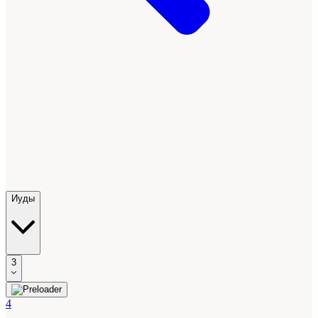
Иуды
3
4