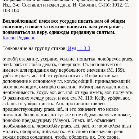
Изд. 3-е. Составил и издал диак. И. Смолин. С-Пб: 1912. С.
103-104
Возлюбленные! имея все усердие писать вам об общем
спасении, я почел за нужное написать вам увещание -
подвизаться за веру, однажды преданную святым.
Клеон Роджерс
Толкование на группу стихов:
Иуд: 1: 3-3
σπουδή старание, усердие, усилие, попытка, ποιούμενος praes.
med. part. от ποιέω делать, совершать. Гл. используется с
именем для придания ему вербального значения (М, 159).
γράφειν praes. act. inf. от γράφω писать. Инфинитив как
дополнение к основному гл. κοινός общий, принадлежащий
всем верующим, σωτηρία спасение, ανάγκη вынужденность,
необходимость. έσχον aor. act. ind. от εχω иметь; aor. получать.
О различиях между praes. и aor. см. М, 110; Kelly, γράψαι aor.
act. inf. от γράφω писать. Aor. противопоставлен
предшествующему praes. inf., и это означает, что новое
послание было написано тут же и не обдумывалось в покое,
подобно предыдущему (Mayor). Эпэкз. inf. объясняет
необходимость, παρακαλών praes. act. part, от παρακαλέω misn
молить, ободрять, побуждать. Это слово обозначало речь
вождя перед солдатами, чтобы ободрить их. Это слова,