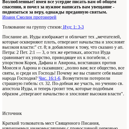
Возлюбленные! имея все усердие писать вам об общем
спасении, я почел за нужное написать вам увещание -
подвизаться за веру, однажды преданную святым.
Иоанн Смолин протоиерей
Толкование на группу стихов:
Иуд: 1: 3-3
Послание ап. Иуды изображает и обличает тех „мечтателей,
которые оскверняют плоть, отвергают начальства и злословят
высокия власти:" ст. 8; в добавление к тому, что сказано у ап.
Петра: 2 Пет. 2:1 — 3, о тех же еретиках, апостол Иуда
сравнивает их упорство, приводящее их к погибели, с
упорством Корея, Дафана и Авирона, возставших против
Моисея и Аарона и сказавших: „полно вам; все общество, все
святы, и среди их Господь! Почему же вы ставите себя выше
народа Господня?
Чис. 16:1-6
. Возмутители потерпели
страшную гибель: ст. 32. По-добная же участь, но учению св.
апостола Иуды, и теперь грозит тем, которые подобным
образом „отвергают начальство и злословят высокия власти".
Источник
Краткий толкователь мест Священного Писания,
извращаемых инакомыслящими с православной церковью.