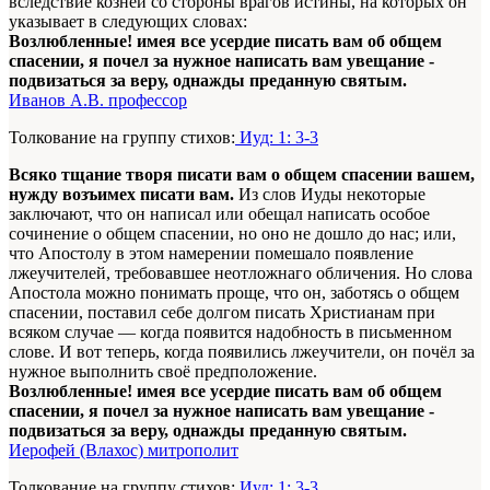
вследствие козней со стороны врагов истины, на которых он
указывает в следующих словах:
Возлюбленные! имея все усердие писать вам об общем
спасении, я почел за нужное написать вам увещание -
подвизаться за веру, однажды преданную святым.
Иванов А.В. профессор
Толкование на группу стихов:
Иуд: 1: 3-3
Всяко тщание творя писати вам о общем спасении вашем,
нужду возъимех писати вам.
Из слов Иуды некоторые
заключают, что он написал или обещал написать особое
сочинение о общем спасении, но оно не дошло до нас; или,
что Апостолу в этом намерении помешало появление
лжеучителей, требовавшее неотложнаго обличения. Но слова
Апостола можно понимать проще, что он, заботясь о общем
спасении, поставил себе долгом писать Христианам при
всяком случае — когда появится надобность в письменном
слове. И вот теперь, когда появились лжеучители, он почёл за
нужное выполнить своё предположение.
Возлюбленные! имея все усердие писать вам об общем
спасении, я почел за нужное написать вам увещание -
подвизаться за веру, однажды преданную святым.
Иерофей (Влахос) митрополит
Толкование на группу стихов:
Иуд: 1: 3-3