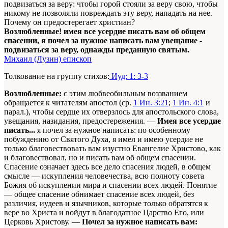
подвизаться за веру: чтобы горой стояли за веру свою, чтобы
никому не позволяли повреждать эту веру, нападать на нее.
Почему он предостерегает христиан?
Возлюбленные! имея все усердие писать вам об общем
спасении, я почел за нужное написать вам увещание -
подвизаться за веру, однажды преданную святым.
Михаил (Лузин) епископ
Толкование на группу стихов:
Иуд: 1: 3-3
Возлюбленные:
с этим любвеобильным воззванием
обращается к читателям апостол (ср.
1 Ин. 3:21
;
1 Ин. 4:1
и
парал.), чтобы сердце их отверзлось для апостольского слова,
увещания, назидания, предостережения. —
Имея все усердие
писать...
я почел за нужное написать: по особенному
побуждению от Святого Духа, я имел и имею усердие не
только благовествовать вам изустно Евангелие Христово, как
и благовествовал, но и писать вам об общем спасении.
Спасение означает здесь все дело спасения людей, в общем
смысле — искупления человечества, всю полноту совета
Божия об искуплении мира и спасении всех людей. Понятие
— общее спасение обнимает спасение всех людей, без
различия, иудеев и язычников, которые только обратятся к
вере во Христа и войдут в благодатное Царство Его, или
Церковь Христову. —
Почел за нужное написать вам: