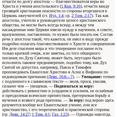
отчасти по долгу апостола — благовествователя веры во
Христа и учения апостольского (
1 Кор. 9:16
), отчасти ввиду
грозящей христианам опасности со стороны вторгшихся в
Церковь лжеучителей (ст.
Иуд. 1:4
; ср.
2 Тим. 2:17
). Так как
апостолы, учители и руководители целого христианского
общества, не могли быть всегда всюду, а между тем
насажденные ими Церкви имели нужду в научении, в совете,
вразумлении, наставлении, то нужно было писать им. Состав
речи у апостола такой, что кажется, он имел в виду прежде
подробно излагать благовествование о Христе и совершенном
Им деле спасения мира и что теперешнее послание есть
только краткий очерк, или заметка, из того обширного
писания; но Духу Святому, может быть, неугодно было
исполнить таковое преднамерение, подобно тому, как Дух
Святой не допустил, например, Павла и Тимофея
проповедовать Евангелие Христово в Асии и Вифинии по
недоведомым причинам (
Деян. 16:6—7
). —
Увещание:
точнее
с подлинного в славянском тексте — моля, прося, умоляя,
сильнее чем — увещевая. —
Подвизаться за веру:
действовать с ревностию и усердием и усилием, не ослабевая
и преодолевая всяческие препятствия, претерпевая борьбу и
мучения и всякого рода препоны. —
За веру:
под верою здесь
разумеется вообще все Евангельское учение, или все
христианство, с его теоретической и практической стороны
(ср.
Деян. 14:27
;
1 Тим. 4:1
;
Гал. 1:23
). — Однажды навсегда,