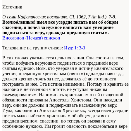
Источник
О семи Кафолических посланиях. CI. 1362, 7 (in Iud.), 7-8.
Возлюбленные! имея все усердие писать вам об общем
спасении, я почел за нужное написать вам увещание -
подвизаться за веру, однажды преданную святым.
Виссарион (Нечаев) епископ
Толкование на группу стихов:
Иуд: 1: 3-3
В сих словах указывается цель послания. Она состоит в том,
чтобы побудить верующих подвизаться о преданной вере
святым единою. Всяк, кто уверовал в истину Евангельского
учения, преданную христианам (святым) однажды навсегда,
должен крепко стоять за нее, держаться её до готовности
пострадать за нее. Эта истина неизменна. Потому и хранить ее
надобно в неизменной чистоте, не уступая никаким
лжемудрованиям. Напоминать христианам о сей священной
обязанности призваны Апостолы Христовы. Они насадили
веру, они же должны и поддерживать насажденную веру.
Иуда, как один из Апостолов Христовых, всегда имел усердие
писать малоазийским христианам об общем, для всех
предназначенном, спасении, но теперь он вызван к сему
особенною нуждою. Им грозит опасность поколебаться в вере