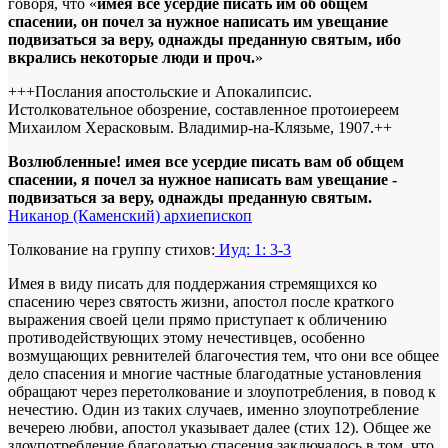
говоря, что «
имея все усердие писать им об общем
спасении, он почел за нужное написать им увещание
подвизаться за веру, однажды преданную святым, ибо
вкрались некоторые люди и проч.
»
+++Послания апостольские и Апокалипсис.
Истолковательное обозрение, составленное протоиереем
Михаилом Херасковым. Владимир-на-Клязьме, 1907.+
+
Возлюбленные! имея все усердие писать вам об общем
спасении, я почел за нужное написать вам увещание -
подвизаться за веру, однажды преданную святым.
Никанор (Каменский) архиепископ
Толкование на группу стихов:
Иуд: 1: 3-3
Имея в виду писать для поддержания стремящихся ко
спасению через святость жизни, апостол после краткого
выражения своей цели прямо приступает к обличению
противодействующих этому нечестивцев, особенно
возмущающих ревнителей благочестия тем, что они все общее
дело спасения и многие частные благодатные установления
обращают через перетолкование и злоупотребления, в повод к
нечестию. Один из таких случаев, именно злоупотребление
вечерею любви, апостол указывает далее (стих 12). Общее же
злоупотребление благодатью спасения заключалось в том, что