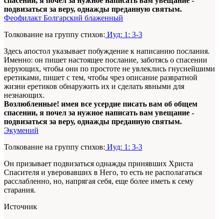
спасении, я почел за нужное написать вам увещание -
подвизаться за веру, однажды преданную святым.
Феофилакт Болгарский блаженный
Толкование на группу стихов:
Иуд: 1: 3-3
Здесь апостол указывает побуждение к написанию послания.
Именно: он пишет настоящее послание, заботясь о спасении
верующих, чтобы они по простоте не увлеклись гнуснейшими
еретиками, пишет с тем, чтобы чрез описание развратной
жизни еретиков обнаружить их и сделать явными для
незнающих.
Возлюбленные! имея все усердие писать вам об общем
спасении, я почел за нужное написать вам увещание -
подвизаться за веру, однажды преданную святым.
Экумений
Толкование на группу стихов:
Иуд: 1: 3-3
Он призывает подвизаться однажды принявших Христа
Спасителя и уверовавших в Него, то есть не располагаться
расслабленно, но, напрягая себя, еще более иметь к сему
старания.
Источник