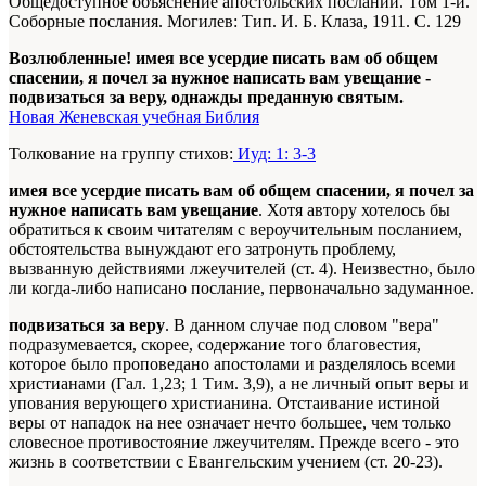
Общедоступное объяснение апостольских посланий. Том 1-й.
Соборные послания. Могилев: Тип. И. Б. Клаза, 1911. С. 129
Возлюбленные! имея все усердие писать вам об общем
спасении, я почел за нужное написать вам увещание -
подвизаться за веру, однажды преданную святым.
Новая Женевская учебная Библия
Толкование на группу стихов:
Иуд: 1: 3-3
имея все усердие писать вам об общем спасении, я почел за
нужное написать вам увещание
. Хотя автору хотелось бы
обратиться к своим читателям с вероучительным посланием,
обстоятельства вынуждают его затронуть проблему,
вызванную действиями лжеучителей (ст. 4). Неизвестно, было
ли когда-либо написано послание, первоначально задуманное.
подвизаться за веру
. В данном случае под словом "вера"
подразумевается, скорее, содержание того благовестия,
которое было проповедано апостолами и разделялось всеми
христианами (Гал. 1,23; 1 Тим. 3,9), а не личный опыт веры и
упования верующего христианина. Отстаивание истиной
веры от нападок на нее означает нечто большее, чем только
словесное противостояние лжеучителям. Прежде всего - это
жизнь в соответствии с Евангельским учением (ст. 20-23).