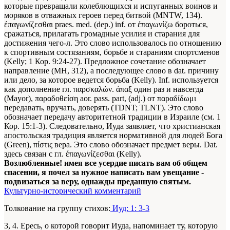
которые превращали колеблющихся и испуганных воинов и
моряков в отважных героев перед битвой (MNTW, 134).
έπαγωνίζεσθαι praes. med. (dep.) inf. от έπαγωνίζω бороться,
сражаться, прилагать громадные усилия и старания для
достижения чего-л. Это слово использовалось по отношению
к спортивным состязаниям, борьбе и стараниям спортсменов
(Kelly; 1 Кор. 9:24-27). Предложное сочетание обозначает
направление (МН, 312), а последующее слово в dat. причину
или дело, за которое ведется борьба (Kelly). Inf. используется
как дополнение гл. παρσκαλών. άπαξ один раз и навсегда
(Mayor), παραδοθείση aor. pass. part, (adj.) от παραδίδωμι
передавать, вручать, доверять (TDNT; TLNT). Это слово
обозначает передачу авторитетной традиции в Израиле (см. 1
Кор. 15:1-3). Следовательно, Иуда заявляет, что христианская
апостольская традиция является нормативной для людей Бога
(Green), πίστις вера. Это слово обозначает предмет веры. Dat.
здесь связан с гл. έπαγωνίζεσθαι (Kelly).
Возлюбленные! имея все усердие писать вам об общем
спасении, я почел за нужное написать вам увещание -
подвизаться за веру, однажды преданную святым.
Культурно-исторический комментарий
Толкование на группу стихов:
Иуд: 1: 3-3
3, 4. Ересь, о которой говорит Иуда, напоминает ту, которую