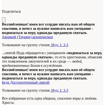
Поделиться
Возлюбленные! имея все усердие писать вам об общем
спасении, я почел за нужное написать вам увещание -
подвизаться за веру, однажды преданную святым.
Аверкий (Таушев) архиепископ
Толкование на группу стихов:
Иуд: 1: 3-3
...святой Иуда обращается с увещанием
«подвизаться за веру,
однажды преданную святым»
, то есть христианам, объясняя
это появлением лжеучителей в их среде —
людей,
предназначенных Богом к осуждению.
Возлюбленные! имея все усердие писать вам об общем
спасении, я почел за нужное написать вам увещание -
подвизаться за веру, однажды преданную святым.
Беда Достопочтенный святой
Толкование на группу стихов:
Иуд: 1: 3-3
Все избранные есть одна община, спасение веры и любовь
Христа.