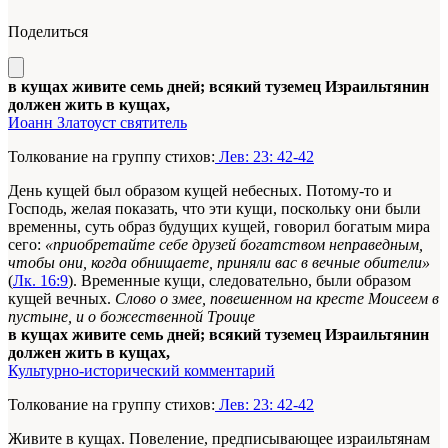
Поделиться
в кущах живите семь дней; всякий туземец Израильтянин
должен жить в кущах,
Иоанн Златоуст святитель
Толкование на группу стихов:
Лев: 23: 42-42
День кущей был образом кущей небес­ных. Потому-то и
Господь, желая показать, что эти кущи, по­скольку они были
временны, суть образ будущих кущей, го­ворил богатым мира
сего:
«приобретайте себе друзей богатством неправедным,
чтобы они, когда обнищаете, приняли вас в вечные обители»
(
Лк. 16:9
). Временные кущи, следовательно, были образом
кущей вечных.
Слово о змее, повешенном на кресте Моисеем в
пустыне, и о божественной Троице
в кущах живите семь дней; всякий туземец Израильтянин
должен жить в кущах,
Культурно-исторический комментарий
Толкование на группу стихов:
Лев: 23: 42-42
Живите в кущах. Повеление, предписывающее израильтянам