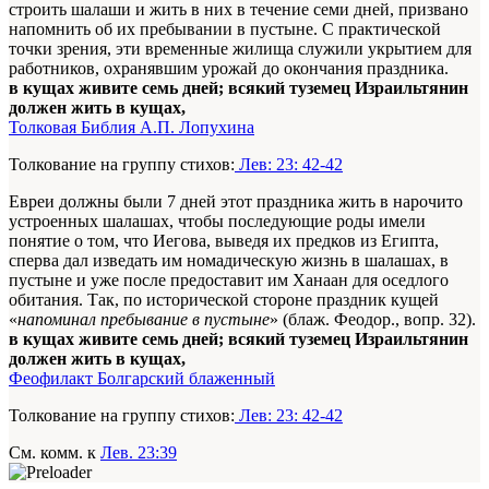
строить шалаши и жить в них в течение семи дней, призвано
напомнить об их пребывании в пустыне. С практической
точки зрения, эти временные жилища служили укрытием для
работников, охранявшим урожай до окончания праздника.
в кущах живите семь дней; всякий туземец Израильтянин
должен жить в кущах,
Толковая Библия А.П. Лопухина
Толкование на группу стихов:
Лев: 23: 42-42
Евреи должны были 7 дней этот праздника жить в нарочито
устроенных шалашах, чтобы последующие роды имели
понятие о том, что Иегова, выведя их предков из Египта,
сперва дал изведать им номадическую жизнь в шалашах, в
пустыне и уже после предоставит им Ханаан для оседлого
обитания. Так, по исторической стороне праздник кущей
«
напоминал пребывание в пустыне
» (блаж. Феодор., вопр. 32).
в кущах живите семь дней; всякий туземец Израильтянин
должен жить в кущах,
Феофилакт Болгарский блаженный
Толкование на группу стихов:
Лев: 23: 42-42
См. комм. к
Лев. 23:39