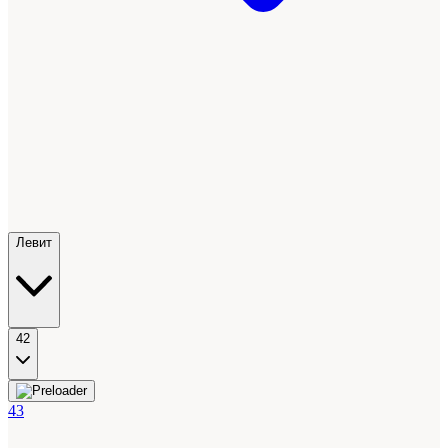
Левит
42
43