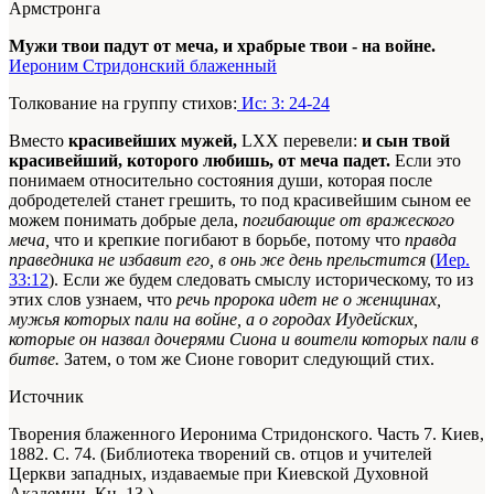
Армстронга
Мужи твои падут от меча, и храбрые твои - на войне.
Иероним Стридонский блаженный
Толкование на группу стихов:
Ис: 3: 24-24
Вместо
красивейших мужей,
LXX перевели:
и сын твой
красивейший, которого любишь, от меча падет.
Если это
понимаем относительно состояния души, которая после
добродетелей станет грешить, то под красивейшим сыном ее
можем понимать добрые дела,
погибающие от вражеского
меча,
что и крепкие погибают в борьбе, потому что
правда
праведника не избавит его, в онь же день прельстится
(
Иер.
33:12
). Если же будем следовать смыслу историческому, то из
этих слов узнаем, что
речь пророка идет не о женщинах,
мужья которых пали на войне, а о городах Иудейских,
которые он назвал дочерями Сиона и воители которых пали в
битве.
Затем, о том же Сионе говорит следующий стих.
Источник
Творения блаженного Иеронима Стридонского. Часть 7. Киев,
1882. С. 74. (Библиотека творений св. отцов и учителей
Церкви западных, издаваемые при Киевской Духовной
Академии, Кн. 13.)