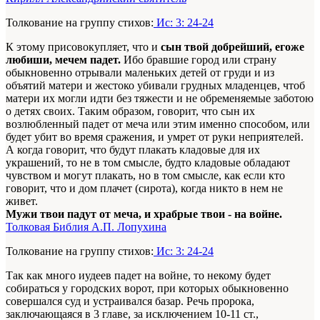
Толкование на группу стихов:
Ис: 3: 24-24
К этому присовокупляет, что и
сын твой добрейший, егоже
любиши, мечем падет.
Ибо бравшие город или страну
обыкновенно отрывали маленьких детей от груди и из
объятий матери и жестоко убивали грудных младенцев, чтоб
матери их могли идти без тяжести и не обременяемые заботою
о детях своих. Таким образом, говорит, что сын их
возлюбленный падет от меча или этим именно способом, или
будет убит во время сражения, и умрет от руки неприятелей.
А когда говорит, что будут плакать кладовые для их
украшений, то не в том смысле, будто кладовые обладают
чувством и могут плакать, но в том смысле, как если кто
говорит, что и дом плачет (сирота), когда никто в нем не
живет.
Мужи твои падут от меча, и храбрые твои - на войне.
Толковая Библия А.П. Лопухина
Толкование на группу стихов:
Ис: 3: 24-24
Так как много иудеев падет на войне, то некому будет
собираться у городских ворот, при которых обыкновенно
совершался суд и устраивался базар. Речь пророка,
заключающаяся в 3 главе, за исключением 10-11 ст.,