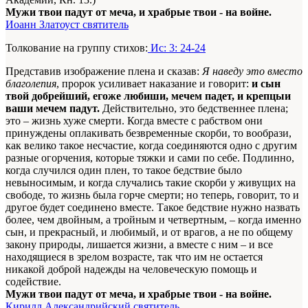
Мужи твои падут от меча, и храбрые твои - на войне.
Иоанн Златоуст святитель
Толкование на группу стихов:
Ис: 3: 24-24
Представив изображение плена и сказав:
Я наведу это вместо
благолепия
, пророк усиливает наказание и говорит:
и сын
твой добрейший, егоже любиши, мечем падет, и крепцыи
ваши мечем падут.
Действительно, это бедственнее плена;
это – жизнь хуже смерти. Когда вместе с рабством они
принуждены оплакивать безвременные скорби, то вообрази,
как велико такое несчастие, когда соединяются одно с другим
разные огорчения, которые тяжки и сами по себе. Подлинно,
когда случился один плен, то такое бедствие было
невыносимым, и когда случались такие скорби у живущих на
свободе, то жизнь была горче смерти; но теперь, говорит, то и
другое будет соединено вместе. Такое бедствие нужно назвать
более, чем двойным, а тройным и четвертным, – когда именно
сын, и прекрасный, и любимый, и от врагов, а не по общему
закону природы, лишается жизни, а вместе с ним – и все
находящиеся в зрелом возрасте, так что им не остается
никакой доброй надежды на человеческую помощь и
содействие.
Мужи твои падут от меча, и храбрые твои - на войне.
Кирилл Александрийский святитель