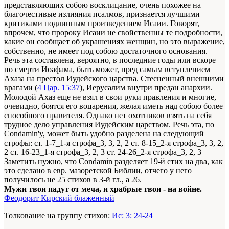
представляющих собою восклицание, очень похожее на
благочестивые излияния псалмов, признается лучшими
критиками подлинным произведением Исаии. Говорят,
впрочем, что пророку Исаии не свойственны те подробности,
какие он сообщает об украшениях женщин, но это выражение,
собственно, не имеет под собою достаточного основания.
Речь эта составлена, вероятно, в последние годы или вскоре
по смерти Иоафама, быть может, пред самым вступлением
Ахаза на престол Иудейского царства. Стесненный внешними
врагами (
4 Цар. 15:37
), Иерусалим внутри предан анархии.
Молодой Ахаз еще не взял в свои руки правления и многие,
очевидно, боятся его воцарения, желая иметь над собою более
способного правителя. Однако нет охотников взять на себя
трудное дело управления Иудейским царством. Речь эта, по
Condamin'y, может быть удобно разделена на следующий
строфы: ст. 1-7_1-я строфа_3, 3, 2, 2 ст. 8-15_2-я строфа_3, 3, 2,
2 ст. 16-23_1-я строфа_3, 2, 3 ст. 24-26_2-я строфа_3, 2, 3
Заметить нужно, что Condamin разделяет 19-й стих на два, как
это сделано в евр. мазоретской Библии, отчего у него
получилось не 25 стихов в 3-й гл., а 26.
Мужи твои падут от меча, и храбрые твои - на войне.
Феодорит Кирский блаженный
Толкование на группу стихов:
Ис: 3: 24-24