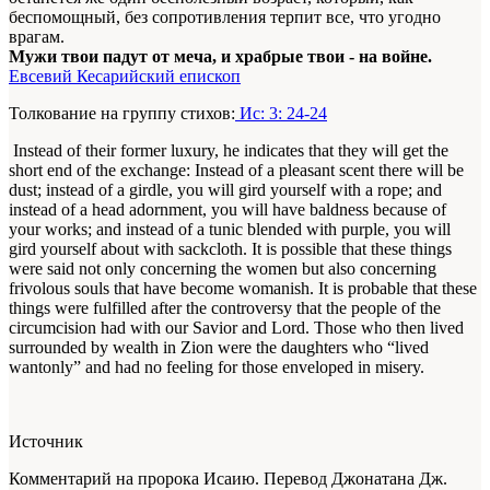
беспомощный, без сопротивления терпит все, что угодно
врагам.
Мужи твои падут от меча, и храбрые твои - на войне.
Евсевий Кесарийский епископ
Толкование на группу стихов:
Ис: 3: 24-24
Instead of their former luxury, he indicates that they will get the
short end of the exchange:
Instead of a pleasant scent there will be
dust; instead of a girdle, you will gird yourself with a rope; and
instead of a head adornment, you will have baldness because of
your works; and instead of a tunic blended with purple, you will
gird yourself about with sackcloth
. It is possible that these things
were said not only concerning the women but also concerning
frivolous souls that have become womanish. It is probable that these
things were fulfilled after the controversy that the people of the
circumcision had with our Savior and Lord. Those who then lived
surrounded by wealth in
Zion
were the
daughters
who “lived
wantonly” and had no feeling for those enveloped in misery.
Источник
Комментарий на пророка Исаию. Перевод Джонатана Дж.