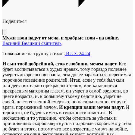
Поделиться
Мужи твои падут от меча, и храбрые твои - на войне.
Василий Великий святитель
Толкование на группу стихов:
Ис: 3: 24-24
И сын твой добрейший, егоже любиши, мечем падет.
Кто
будет воспитываться в худых нравах, тому гораздо полезнее
умереть до зрелого возраста, чем долее заражаться, перенимая
порочное поведение родителей. Итак, если у тебя был сын
или действительно прекрасный телом, или казавшийся
прекрасным матерним глазам, он умрет в самой зрелости, во
цвете возраста, и, к большему твоему бедствию, умрет не
своей, не естественной смертью, но насильственно, от руки
врага, пораженный мечом.
И крепции ваши мечем падут.
И
терпя это, не будешь иметь возможности отмстить. В
несчастиях и то утешение, чтобы отмстить за убитых и
причинявших скорбь ввергнуть в подобные скорби. Но у тебя
не будет и этого, потому что все возрастные умрут на войне,
останется же один бесполезный возраст, который, как