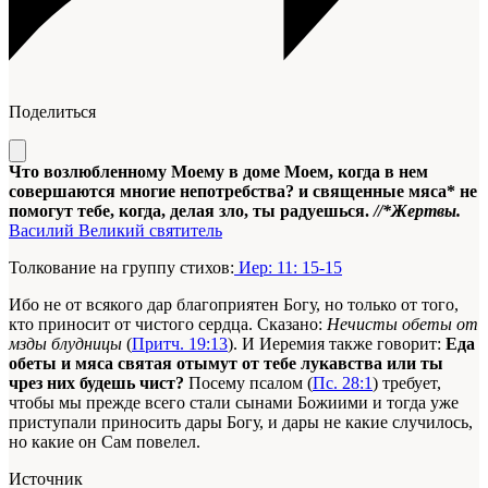
Поделиться
Что возлюбленному Моему в доме Моем, когда в нем
совершаются многие непотребства? и священные мяса* не
помогут тебе, когда, делая зло, ты радуешься.
//*Жертвы.
Василий Великий святитель
Толкование на группу стихов:
Иер: 11: 15-15
Ибо не от всякого дар благоприятен Богу, но только от того,
кто приносит от чистого сердца. Сказано:
Нечисты обеты от
мзды блудницы
(
Притч. 19:13
). И Иеремия также говорит:
Еда
обеты и мяса святая отымут от тебе лукавства или ты
чрез них будешь чист?
Посему псалом (
Пс. 28:1
) требует,
чтобы мы прежде всего стали сынами Божиими и тогда уже
приступали приносить дары Богу, и дары не какие случилось,
но какие он Сам повелел.
Источник