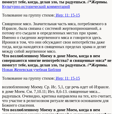
помогут тебе, когда, делая зло, ты радуешься.
//*Жертвы.
Культурно-исторический комментарий
Толкование на группу стихов:
Иер: 11: 15-15
Священное мясо. Значительная часть мяса, потребляемого в
Израиле, была связана с системой жертвоприношений, а
потому его съедали в определенных местах при храме.
Именно о съедении жертвенного мяса и говорится здесь.
Ирония в том, что они обсуждают свои непотребства даже
тогда, когда находятся в священных пределах храма и делят
между собой жертвенное мясо.
Что возлюбленному Моему в доме Моем, когда в нем
совершаются многие непотребства? и священные мяса* не
помогут тебе, когда, делая зло, ты радуешься.
//*Жертвы.
Новая Женевская учебная Библия
Толкование на группу стихов:
Иер: 11: 15-15
возлюбленному Моему. Ср. Ис. 5,1, где речь идет об Израиле.
в доме Моем. См. 7,10.11; Иез. 8,6-13. священные мяса...
радуешься. Очевидно, критика направлена на тех, кто считает,
что участие в религиозном ритуале является основанием для
Божиего спасения.
Что возлюбленному Моему в доме Моем, когда в нем