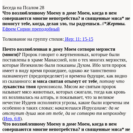
Беседа на Псалом 28
Что возлюбленному Моему в доме Моем, когда в нем
совершаются многие непотребства? и священные мяса* не
помогут тебе, когда, делая зло, ты радуешься.
//*Жертвы.
Ефрем Сирин преподобный
Толкование на группу стихов:
Иер: 11: 15-15
Почто возлюбленная в дому Моем сотвори мерзости
(многи)?
Пророк говорит о жертвенниках, которые были
поставлены в храме Манассией, или о тех многих мерзостях,
которые Иезекиилю были показаны Духом. Ибо хотя пророк
имеет в виду время прошедшее, однако же таинственно
назнаменует (предопределяет) и времена будущие, как видно
из сказанного:
и мяса святая отымут от тебе
, потому что
лукавства твоя
превозмогли
. Мясом же святым пророк
называет мясо животных, которых сжигали, тогда как кровь
их возливалась на алтарь, и показывает, что за великое
нечестие Иудеев исполнятся угрозы, какие были изречены им
особенно в таких словах:
накажешися Иерусалиме: да не
отступит душа моя от тебе, да не сотворю тя непроходну
(
Иер. 6:8
).
Что возлюбленному Моему в доме Моем, когда в нем
совершаются многие непотребства? и священные мяса* не