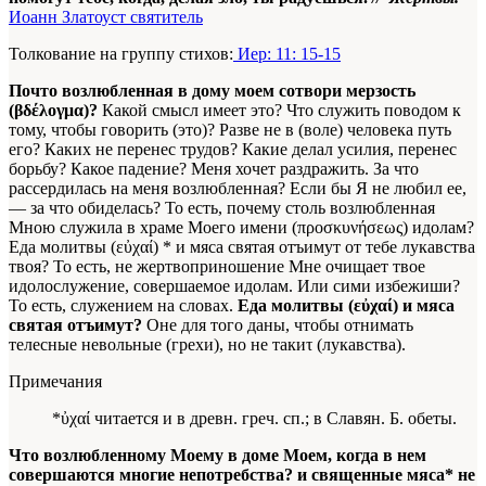
Иоанн Златоуст святитель
Толкование на группу стихов:
Иер: 11: 15-15
Почто возлюбленная в дому моем сотвори мерзость
(βδέλογμα)?
Какой смысл имеет это? Что служить поводом к
тому, чтобы говорить (это)? Разве не в (воле) человека путь
его? Каких не перенес трудов? Какие делал усилия, перенес
борьбу? Какое падение? Меня хочет раздражить. За что
рассердилась на меня возлюбленная? Если бы Я не любил ее,
— за что обиделась? То есть, почему столь возлюбленная
Мною служила в храме Моего имени (προσκυνήσεως) идолам?
Еда молитвы (εὐχαί) * и мяса святая отъимут от тебе лукавства
твоя? То есть, не жертвоприношение Мне очищает твое
идолослужение, совершаемое идолам. Или сими избежиши?
То есть, служением на словах.
Еда молитвы (εὐχαί) и мяса
святая отъимут?
Оне для того даны, чтобы отнимать
телесные невольные (грехи), но не такиτ (лукавства).
Примечания
*ὐχαί читается и в древн. греч. сп.; в Славян. Б. обеты.
Что возлюбленному Моему в доме Моем, когда в нем
совершаются многие непотребства? и священные мяса* не