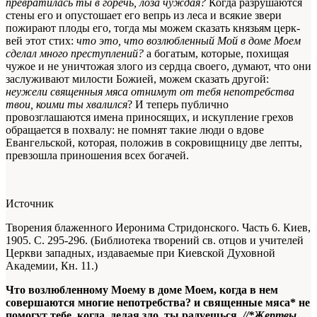
превратилась ты в горечь
,
лоза чуждая?
Когда разрушаются
стены его и опустошает его вепрь из леса и всякие звери
пожи­рают плоды его, тогда мы можем сказать князьям церк­
вей этот стих:
что это
,
что возлюбленный Мой в доме Моем
сделал много преступлений?
а богатым, которые, похищая
чужое и не уничтожая злого из сердца своего, думают, что они
заслуживают милости Божией, можем сказать другой:
неужели священныя мяса отни­мут от тебя непотребства
твои, коими ты хва­лился
?
И теперь публично
провозглашаются имена прино­сящих, и искупление грехов
обращается в похвалу: не помнят такие люди о вдове
Евангельской, которая, поло­жив в сокровищницу две лепты,
превзошла приношения всех богачей.
Источник
Творения блаженного Иеронима Стридонского. Часть 6. Киев,
1905. С. 295-296. (Библиотека творений св. отцов и учителей
Церкви западных, издаваемые при Киевской Духовной
Академии, Кн. 11.)
Что возлюбленному Моему в доме Моем, когда в нем
совершаются многие непотребства? и священные мяса* не
помогут тебе, когда, делая зло, ты радуешься.
//*Жертвы.