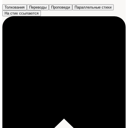
Толкования
Переводы
Проповеди
Параллельные стихи
На стих ссылаются