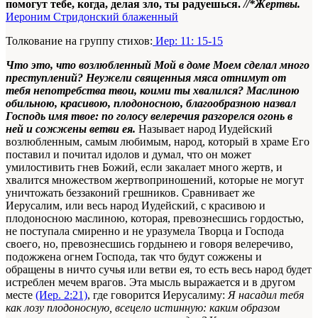
помогут тебе, когда, делая зло, ты радуешься.
//*Жертвы.
Иероним Стридонский блаженный
Толкование на группу стихов:
Иер: 11: 15-15
Что это
,
что возлюбленный Мой в доме Моем сделал много
преступлений? Неужели священныя мяса отнимут от
тебя непотребства твои
,
коими ты хвалился? Маслиною
обильною, кра­сивою, плодоносною
,
благообразною назвал
Господь имя твое: по голосу велеречия разгорелся огонь в
ней и сожжены ветви ея.
Называет народ Иудейский
возлюбленным, самым любимым, народ, который в храме Его
поставил и почитал идолов и думал, что он может
умилостивить гнев Божий, если закалает много жертв, и
хвалится множеством жертвоприношений, которые не могут
уничтожать беззаконий грешников. Сравнивает же
Иерусалим, или весь народ Иудейский, с красивою и
плодоносною маслиною, которая, превознесшись гордостью,
не поступала смиренно и не уразумела Творца и Господа
своего, но, превознесшись гордынею и говоря веле­речиво,
подожжена огнем Господа, так что будут сож­жены и
обращены в ничто сучья или ветви ея, то есть весь народ будет
истреблен мечем врагов. Эта мысль выражается и в другом
месте
(Иер. 2:21)
, где говорится Иерусалиму:
Я насадил тебя
как лозу плодоносную, всецело истинную: каким образом