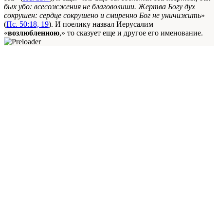
бых убо: всесожжения не благоволиши. Жерт­ва Богу дух
сокрушен: сердце сокрушено и сми­ренно Бог не уничижить
»
(
Пс. 50:18, 19
). И поелику назвал Иерусалим
«
возлюбленною
,» то сказует еще и другое его именование.