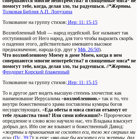
совершаются многие непотребства? и священные мяса* не
помогут тебе, когда, делая зло, ты радуешься.
//*Жертвы.
Толковая Библия А.П. Лопухина
Толкование на группу стихов:
Иер: 11: 15-15
Возлюбленный Мой — народ иудейский. Бог называет так
отступивший от Него народ, для того чтобы выразить скорбь
о падении этого, действительно имевшего высокое
предназначение, народа (ср. друг у
Мф. 26:50
).
Что возлюбленному Моему в доме Моем, когда в нем
совершаются многие непотребства? и священные мяса* не
помогут тебе, когда, делая зло, ты радуешься.
//*Жертвы.
Феодорит Кирский блаженный
Толкование на группу стихов:
Иер: 11: 15-15
То и другое дает видеть высшую степень злочестия: как
наименование Иерусалима «
воз­любленною
,» так и то, что
внутри божественнаго храма поставлены кумиры богов
несуществующих. «
Еда обеты и мяса святая отъимут от
тебе лукавства твоя? Или сими избежиши?
» Пророческое
опредление и слово ясно научило нас, что Влады­ка взыскует
добрых дел. Ибо cиe же взывает и божественный Давид:
«
жертвы и приношения не сосхотел ecи, тело же свершил ми
ecи
» (
Пс. 39:7
); и еще: «
яко аще бы восхотел ecи жертвы, дал