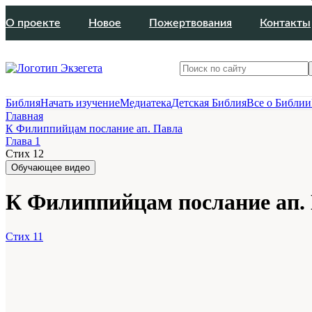
О проекте
Новое
Пожертвования
Контакты
Библия
Начать изучение
Медиатека
Детская Библия
Все о Библии
Главная
К Филиппийцам послание ап. Павла
Глава 1
Стих 12
Обучающее видео
К Филиппийцам послание ап. П
Стих 11