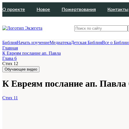
О проекте
Новое
Пожертвования
Контакты
Библия
Начать изучение
Медиатека
Детская Библия
Все о Библии
Главная
К Евреям послание ап. Павла
Глава 6
Стих 12
Обучающее видео
К Евреям послание ап. Павла 
Стих 11