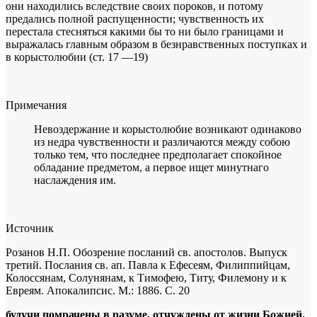
они находились вследствие своих пороков, и потому
предались полной распущенности; чувственность их
перестала стесняться какими бы то ни было границами и
выражалась главным образом в безнравственных поступках и
в корыстолюбии (ст. 17 —19)
Примечания
Невоздержание и корыстолюбие возникают одинаково
из недра чувственности и различаются между собою
только тем, что последнее предполагает спокойное
обладание предметом, а первое ищет минутнаго
наслаждения им.
Источник
Розанов Н.П. Обозрение посланий св. апостолов. Выпуск
третий. Послания св. ап. Павла к Ефесеям, Филиппийцам,
Колоссянам, Солунянам, к Тимофею, Титу, Филемону и к
Евреям. Апокалипсис. М.: 1886. С. 20
будучи помрачены в разуме, отчуждены от жизни Божией,