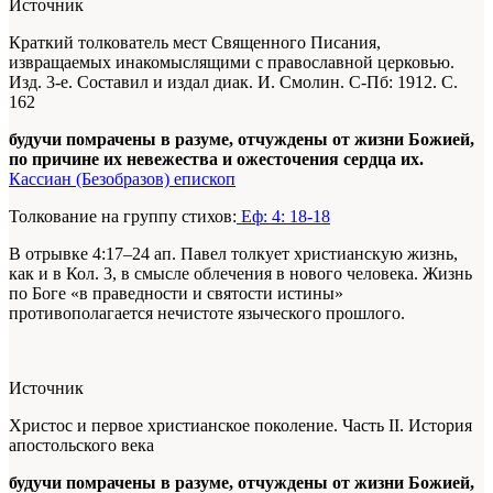
Источник
Краткий толкователь мест Священного Писания,
извращаемых инакомыслящими с православной церковью.
Изд. 3-е. Составил и издал диак. И. Смолин. С-Пб: 1912. С.
162
будучи помрачены в разуме, отчуждены от жизни Божией,
по причине их невежества и ожесточения сердца их.
Кассиан (Безобразов) епископ
Толкование на группу стихов:
Еф: 4: 18-18
В отрывке 4:17–24 ап. Павел толкует христианскую жизнь,
как и в Кол. 3, в смысле облечения в нового человека. Жизнь
по Боге «в праведности и святости истины»
противополагается нечистоте языческого прошлого.
Источник
Христос и первое христианское поколение. Часть II. История
апостольского века
будучи помрачены в разуме, отчуждены от жизни Божией,