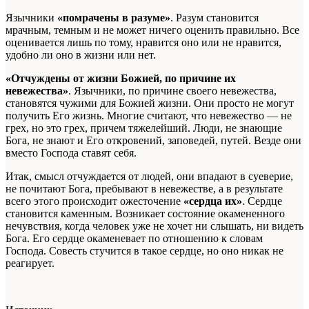
Язычники
«помрачены в разуме»
. Разум становится
мрачным, темным и не может ничего оценить правильно. Все
оценивается лишь по тому, нравится оно или не нравится,
удобно ли оно в жизни или нет.
«Отчуждены от жизни Божией, по причине их
невежества»
. Язычники, по причине своего невежества,
становятся чужими для Божией жизни. Они просто не могут
получить Его жизнь. Многие считают, что невежество — не
грех, но это грех, причем тяжелейший. Люди, не знающие
Бога, не знают и Его откровений, заповедей, путей. Везде они
вместо Господа ставят себя.
Итак, смысл отчуждается от людей, они впадают в суеверие,
не почитают Бога, пребывают в невежестве, а в результате
всего этого происходит ожесточение
«сердца их»
. Сердце
становится каменным. Возникает состояние окамененного
нечувствия, когда человек уже не хочет ни слышать, ни видеть
Бога. Его сердце окаменевает по отношению к словам
Господа. Совесть стучится в такое сердце, но оно никак не
реагирует.