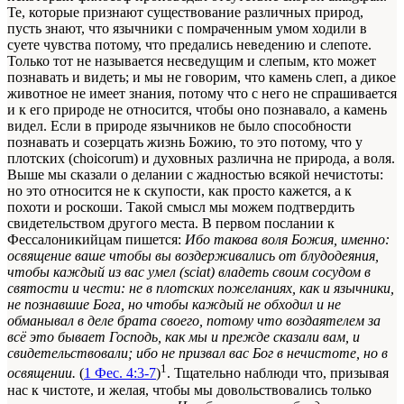
Те, которые признают существование различных природ,
пусть знают, что язычники с помраченным умом ходили в
суете чувства потому, что предались неведению и слепоте.
Только тот не называется несведущим и слепым, кто может
познавать и видеть; и мы не говорим, что камень слеп, а дикое
животное не имеет знания, потому что с него не спрашивается
и к его природе не относится, чтобы оно познавало, а камень
видел. Если в природе язычников не было способности
познавать и созерцать жизнь Божию, то это потому, что у
плотских (choicorum) и духовных различна не природа, а воля.
Выше мы сказали о делании с жадностью всякой нечистоты:
но это относится не к скупости, как просто кажется, а к
похоти и роскоши. Такой смысл мы можем подтвердить
свидетельством другого места. В первом послании к
Фессалоникийцам пишется:
Ибо такова воля Божия,
именно:
освящение ваше чтобы вы воздерживались от блудодеяния,
чтобы каждый из вас умел (sciat) владеть своим сосудом в
святости и чести: не в плотских пожеланиях, как и язычники,
не познавшие Бога, но чтобы каждый не обходил и не
обманывал в деле брата своего, потому что воздаятелем за
всё это бывает Господь, как мы и прежде сказали вам, и
свидетельствовали; ибо не призвал вас Бог в нечистоте, но в
1
освящении.
(
1 Фес. 4:3-7
)
. Тщательно наблюди что, призывая
нас к чистоте, и желая, чтобы мы довольствовались только