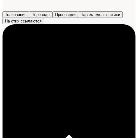
Толкования
Переводы
Проповеди
Параллельные стихи
На стих ссылаются