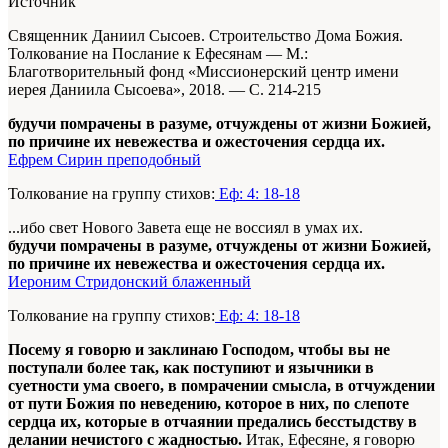
Источник
Священник Даниил Сысоев. Строительство Дома Божия.
Толкование на Послание к Ефесянам —
М.:
Благотворительный фонд «Миссионерский центр имени
иерея Даниила Сысоева», 2018. — С. 214-215
будучи помрачены в разуме, отчуждены от жизни Божией,
по причине их невежества и ожесточения сердца их.
Ефрем Сирин преподобный
Толкование на группу стихов:
Еф: 4: 18-18
...ибо свет Нового Завета еще не воссиял в умах их.
будучи помрачены в разуме, отчуждены от жизни Божией,
по причине их невежества и ожесточения сердца их.
Иероним Стридонский блаженный
Толкование на группу стихов:
Еф: 4: 18-18
Посему я говорю и заклинаю Господом, чтобы вы не
поступали более так, как поступиют и язычники в
суетности ума своего, в помрачении смысла, в отчуждении
от пути Божия по неведению, которое в них, по слепоте
сердца их, которые в отчаянии предались бесстыдству в
делании нечистого с жадностью.
Итак, Ефесяне, я говорю