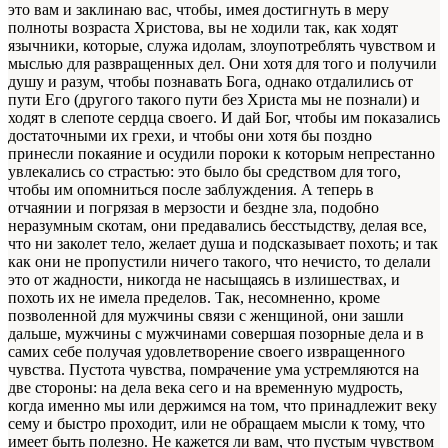
это вам и заклинаю вас, чтобы, имея достигнуть в меру
полноты возраста Христова, вы не ходили так, как ходят
язычники, которые, служа идолам, злоупотреблять чувством и
мыслью для развращенных дел. Они хотя для того и получили
душу и разум, чтобы познавать Бога, однако отдалились от
пути Его (другого такого пути без Христа мы не познали) и
ходят в слепоте сердца своего. И дай Бог, чтобы им показались
достаточными их грехи, и чтобы они хотя бы поздно
принесли покаяние и осудили пороки к которым непрестанно
увлекались со страстью: это было бы средством для того,
чтобы им опомниться после заблуждения. А теперь в
отчаянии и погрязая в мерзости и бездне зла, подобно
неразумным скотам, они предавались бесстыдству, делая все,
что ни заколет тело, желает душа и подсказывает похоть; и так
как они не пропустили ничего такого, что нечисто, то делали
это от жадности, никогда не насыщаясь в излишествах, и
похоть их не имела пределов. Так, несомненно, кроме
позволенной для мужчины связи с женщиной, они зашли
дальше, мужчины с мужчинами совершая позорные дела и в
самих себе получая удовлетворение своего извращенного
чувства. Пустота чувства, помрачение ума устремляются на
две стороны: на дела века сего и на временную мудрость,
когда именно мы или держимся на том, что принадлежит веку
сему и быстро проходит, или не обращаем мысли к тому, что
имеет быть полезно. Не кажется ли вам, что пустым чувством