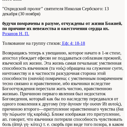
"Охридский пролог" святителя Николая Сербского: 13
декабря (30 ноября)
будучи помрачены в разуме, отчуждены от жизни Божией,
по причине их невежества и ожесточения сердца их.
Розанов Н. П.
Толкование на группу стихов:
Еф: 4: 18-18
Возвращаясь теперь к увещанию, которое начато в
1-м стихе,
апостол убеждает ефесян не поддаваться соблазнам прежней,
языческой их жизни. Эта жизнь самая печальная: умственная
способность язычников (та
νοός)
обращена на служение суете,
ничтожеству и в частности разсудочная сторона этой
способности
(οιανοία)
помрачена; с умственным помрачением
тесно связано и нравственное, ибо язычники вследстие
Богоотчуждения перестали жить чистою, нравственною
жизнью. Причиною перваго явления был недостаток
Боговедения, который как бы по наследству передавался от
одного поколения к другому
(την άγνοιαν τήν ουσαν Иt
αυτοίς),
причиною второго—притупление нравственнаго чувства (δια
τήν
πώρωσιν τής καρδιάς).
Ближе изображая это притупление,
ап. говорит, что язычники потеряли способность чувствовать
боль
(άπηλ γη· κότες)
т. е. скорбь при виде того позора, в каком