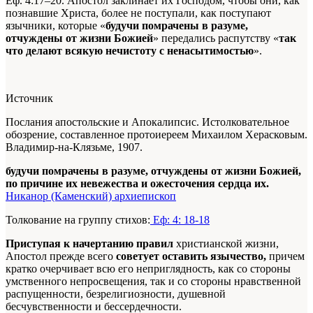
Еф. 4:17–20. Апостол заклинает их Господом, чтобы они, как
познавшие Христа, более не поступали, как поступают
язычники, которые «
будучи помрачены в разуме,
отчуждены от жизни Божией
» передались распутству «
так
что делают всякую нечистоту с ненасытимостью
».
Источник
Послания апостольские и Апокалипсис. Истолковательное
обозрение, составленное протоиереем Михаилом Херасковым.
Владимир-на-Клязьме, 1907.
будучи помрачены в разуме, отчуждены от жизни Божией,
по причине их невежества и ожесточения сердца их.
Никанор (Каменский) архиепископ
Толкование на группу стихов:
Еф: 4: 18-18
Приступая к начертанию правил
христианской жизни,
Апостол прежде всего
советует оставить язычество,
причем
кратко очерчивает всю его неприглядность, как со стороны
умственного непросвещения, так и со стороны нравственной
распущенности, безрелигиозности, душевной
бесчувственности и бессердечности.