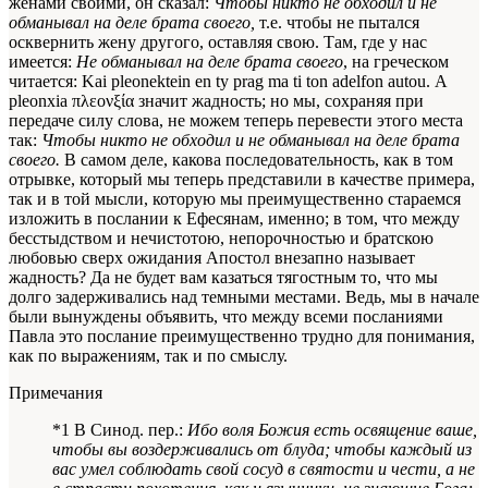
женами
своими
, он сказал:
Чтобы никто не обходил и не
обманывал на деле брата своего,
т.е. чтобы не пытался
осквернить жену другого, оставляя свою. Там, где у нас
имеется:
Не обманывал на деле брата своего
, на греческом
читается:
Kai pleonektein en ty prag ma ti ton adelfon autou
. Α
pleonxia
πλεονξία значит жадность; но мы, сохраняя при
передаче силу слова, не можем теперь перевести этого места
так:
Чтобы никто не обходил и не обманывал на деле брата
своего.
В самом деле, какова последовательность, как в том
отрывке, который мы теперь представили в качестве примера,
так и в той мысли, которую мы преимущественно стараемся
изложить в послании к Ефесянам, именно; в том, что между
бесстыдством и нечистотою, непорочностью и братскою
любовью сверх ожидания Апостол внезапно называет
жадность? Да не будет вам казаться тягостным то, что мы
долго задерживались над темными местами. Ведь, мы в начале
были вынуждены объявить, что между всеми посланиями
Павла это послание преимущественно трудно для понимания,
как по выражениям, так и по смыслу.
Примечания
*1 В Синод. пер.:
Ибо воля Божия есть освящение ваше,
чтобы вы воздерживались от блуда; чтобы каждый из
вас умел соблюдать свой сосуд в святости и чести, а не