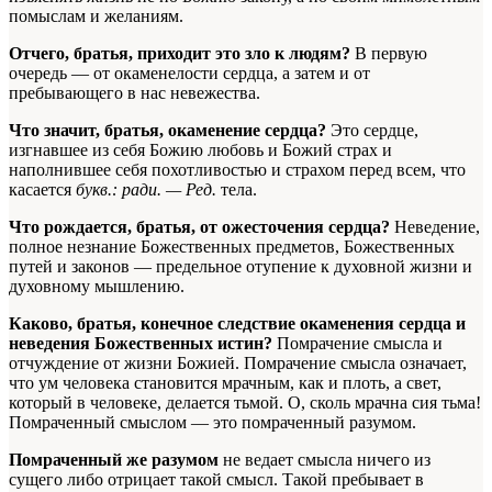
помыслам и желаниям.
Отчего, братья, приходит это зло к людям?
В первую
очередь — от окаменелости сердца, а затем и от
пребывающего в нас невежества.
Что значит, братья, окаменение сердца?
Это сердце,
изгнавшее из себя Божию любовь и Божий страх и
наполнившее себя похотливостью и страхом перед всем, что
касается
букв.: ради. — Ред.
тела.
Что рождается, братья, от ожесточения сердца?
Неведение,
полное незнание Божественных предметов, Божественных
путей и законов — предельное отупение к духовной жизни и
духовному мышлению.
Каково, братья, конечное следствие окаменения сердца и
неведения Божественных истин?
Помрачение смысла и
отчуждение от жизни Божией. Помрачение смысла означает,
что ум человека становится мрачным, как и плоть, а свет,
который в человеке, делается тьмой. О, сколь
мрачна
сия тьма!
Помраченный смыслом — это помраченный разумом.
Помраченный же разумом
не ведает смысла ничего из
сущего либо отрицает такой смысл. Такой
пребывает
в