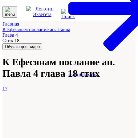
Главная
К Ефесянам послание ап. Павла
Глава 4
Стих 18
Обучающее видео
К Ефесянам послание ап.
Павла 4 глава 18 стих
Войти на сайт
17