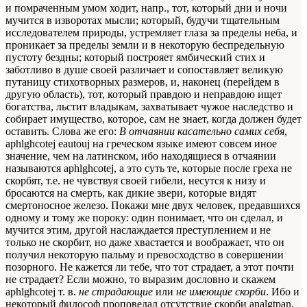
и помраченным умом ходит, напр., тот, который дни и ночи
мучится в изворотах мысли; который, будучи тщательным
исследователем природы, устремляет глаза за пределы неба, и
проникает за пределы земли и в некоторую беспредельную
пустоту бездны; который построяет ямбический стих и
заботливо в душе своей различает и сопоставляет великую
путаницу стихотворных размеров, и, наконец (перейдем в
другую область), тот, который правдою и неправдою ищет
богатства, льстит владыкам, захватывает чужое наследство и
собирает имущество, которое, сам не знает, когда должен будет
оставить. Слова же его:
В отчаянии касательно самих себя
,
aphlghcotej eautouj
на греческом языке имеют совсем иное
значение, чем на латинском, ибо находящиеся в отчаянии
называются
aphlghcotej
, а это суть те, которые после греха не
скорбят, т.е. не чувствуя своей гибели, несутся к низу и
бросаются на смерть, как дикие звери, которые видят
смертоносное железо. Покажи мне двух человек, предавшихся
одному и тому же пороку: один понимает, что он сделал, и
мучится этим, другой наслаждается преступлением и не
только не скорбит, но даже хвастается и воображает, что он
получил некоторую пальму и превосходство в совершении
позорного. Не кажется ли тебе, что тот страдает, а этот почти
не страдает? Если можно, то выразим дословно и скажем
aphlghcotej
т. в.
не страдающие
или
не имеющие скорби
. Ибо и
некоторый философ проповедал отсутствие скорби
analgtpan
.