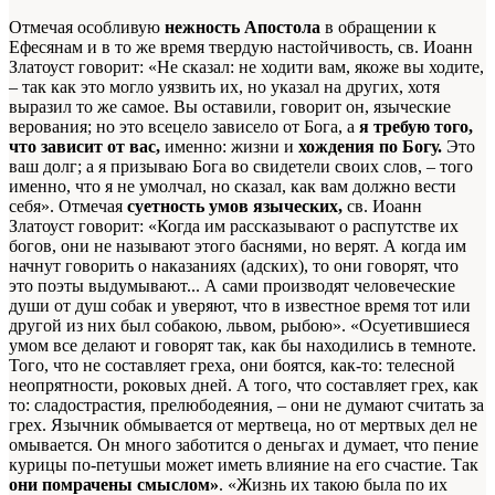
Отмечая особливую
нежность Апостола
в обращении к
Ефесянам и в то же время твердую настойчивость, св. Иоанн
Златоуст говорит: «Не сказал: не ходити вам, якоже вы ходите,
– так как это могло уязвить их, но указал на других, хотя
выразил то же самое. Вы оставили, говорит он, языческие
верования; но это всецело зависело от Бога, а
я требую того,
что зависит от вас,
именно: жизни и
хождения по Богу.
Это
ваш долг; а я призываю Бога во свидетели своих слов, – того
именно, что я не умолчал, но сказал, как вам должно вести
себя». Отмечая
суетность умов языческих,
св. Иоанн
Златоуст говорит: «Когда им рассказывают о распутстве их
богов, они не называют этого баснями, но верят. А когда им
начнут говорить о наказаниях (адских), то они говорят, что
это поэты выдумывают... А сами производят человеческие
души от душ собак и уверяют, что в известное время тот или
другой из них был собакою, львом, рыбою». «Осуетившиеся
умом все делают и говорят так, как бы находились в темноте.
Того, что не составляет греха, они боятся, как-то: телесной
неопрятности, роковых дней. А того, что составляет грех, как
то: сладострастия, прелюбодеяния, – они не думают считать за
грех. Язычник обмывается от мертвеца, но от мертвых дел не
омывается. Он много заботится о деньгах и думает, что пение
курицы по-петушьи может иметь влияние на его счастие. Так
они помрачены смыслом»
. «Жизнь их такою была по их