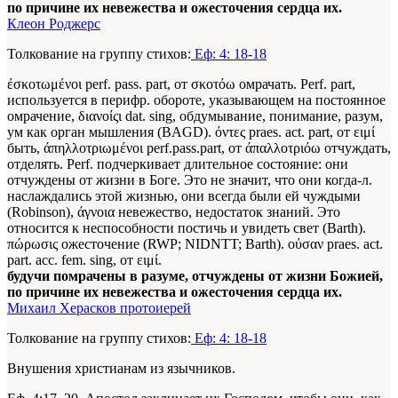
по причине их невежества и ожесточения сердца их.
Клеон Роджерс
Толкование на группу стихов:
Еф: 4: 18-18
έσκοτωμένοι perf. pass. part, от σκοτόω омрачать. Perf. part,
используется в перифр. обороте, указывающем на постоянное
омрачение, διανοίςι dat. sing, обдумывание, понимание, разум,
ум как орган мышления (BAGD). όντες praes. act. part, от ειμί
быть, άπηλλοτριωμένοι perf.pass.part, от άπαλλοτριόω отчуждать,
отделять. Perf. подчеркивает длительное состояние: они
отчуждены от жизни в Боге. Это не значит, что они когда-л.
наслаждались этой жизнью, они всегда были ей чуждыми
(Robinson), άγνοια невежество, недостаток знаний. Это
относится к неспособности постичь и увидеть свет (Barth).
πώρωσις ожесточение (RWP; NIDNTT; Barth). ούσαν praes. act.
part. acc. fem. sing, от ειμί.
будучи помрачены в разуме, отчуждены от жизни Божией,
по причине их невежества и ожесточения сердца их.
Михаил Херасков протоиерей
Толкование на группу стихов:
Еф: 4: 18-18
Внушения христианам из язычников.