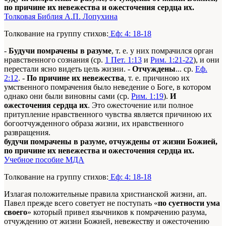
по причине их невежества и ожесточения сердца их.
Толковая Библия А.П. Лопухина
Толкование на группу стихов:
Еф: 4: 18-18
-
Будучи помрачены в разуме
, т. е. у них помрачился орган
нравственного сознания (ср.
1 Пет. 1:13
и
Рим. 1:21-22
), и они
перестали ясно видеть цель жизни. -
Отчуждены
... ср.
Еф.
2:12
. -
По причине их невежества
, т. е. причиною их
умственного помрачения было неведение о Боге, в котором
однако они были виновны сами (ср.
Рим. 1:19
).
И
ожесточения сердца их
. Это ожесточение или полное
притупление нравственного чувства является причиною их
богоотчужденного образа жизни, их нравственного
развращения.
будучи помрачены в разуме, отчуждены от жизни Божией,
по причине их невежества и ожесточения сердца их.
Учебное пособие МДА
Толкование на группу стихов:
Еф: 4: 18-18
Излагая положительные правила христианской жизни, ап.
Павел прежде всего советует не поступать «
по суетности ума
своего
» который привел язычников к помрачению разума,
отчуждению от жизни Божией, невежеству и ожесточению