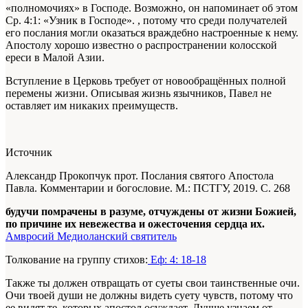
«полномочиях» в Господе. Возможно, он напоминает об этом
Ср. 4:1: «Узник в Господе».
, потому что среди получателей
его послания могли оказаться враждебно настроенные к нему.
Апостолу хорошо известно о распространении колосской
ереси в Малой Азии.
Вступление в Церковь требует от новообращённых полной
перемены жизни. Описывая жизнь язычников, Павел не
оставляет им никаких преимуществ.
Источник
Александр Прокопчук прот. Послания святого Апостола
Павла. Комментарии и богословие. М.: ПСТГУ, 2019. С. 268
будучи помрачены в разуме, отчуждены от жизни Божией,
по причине их невежества и ожесточения сердца их.
Амвросий Медиоланский святитель
Толкование на группу стихов:
Еф: 4: 18-18
Также ты должен отвращать от суеты свои таинственные очи.
Очи твоей души не должны видеть суету чувств, потому что
ее видят те, которых апостол осуждает. Лучше узнаем от