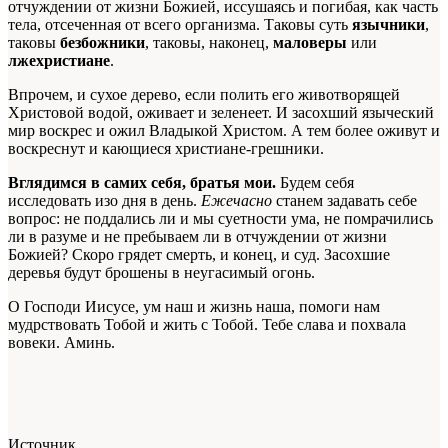
отчуждении от жизни Божией, иссушаясь и погибая, как часть
тела, отсеченная от всего организма. Таковы суть
язычники
,
таковы
безбожники
, таковы, наконец,
маловеры
или
лжехристиане
.
Впрочем, и сухое дерево, если полить его животворящей
Христовой водой, оживает и зеленеет. И засохший языческий
мир воскрес и ожил Владыкой Христом. А тем более оживут и
воскреснут и кающиеся христиане-грешники.
Вглядимся в самих себя, братья мои.
Будем себя
исследовать изо дня в день.
Ежечасно
станем задавать себе
вопрос: не поддались ли и мы суетности ума, не помрачились
ли в разуме и не пребываем ли в отчуждении от жизни
Божией? Скоро
грядет
смерть, и конец, и суд. Засохшие
деревья будут брошены в неугасимый огонь.
О Господи Иисусе, ум наш и жизнь наша, помоги нам
мудрствовать Тобой и жить с Тобой. Тебе слава и
по
хвала
вовеки. Аминь.
Источник