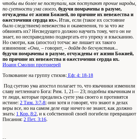
чтобы вы более не поступали, как поступают прочие народы,
по суетности ума своего
,
будучи помрачены в разуме,
отчуждены от жизни Божией, по причине их невежества и
ожесточения сердца их».
Итак, если (такое их состояние
было следствием) невежества и окаменения, то за что же
обвинять их? Несведущего должно научить тому, чего он не
знает, но несправедливо подвергать его упреку и взысканию.
Но смотри, как (апостол) тотчас же лишает их такого
извинения:
«Они, –
говорит
, – дойдя до бесчувствия...
будучи помрачены в разуме, отчуждены от жизни Божией,
по причине их невежества и ожесточения сердца их.
Иоанн Смолин протоиерей
Толкование на группу стихов:
Еф: 4: 18-18
Под суетою ума апостол полагает то, что язычники изменили
славу нетленнаго Бога: Рим. 1, 21— 23; подобны язычникам и
те люди, которые предались суете ума своего и противятся
истине:
2 Тим. 3:7-8
; они хотя и говорят, что знают в делах
веры все, но на самом деле еще ничего не знают, как должно
знать:
1 Кор. 8:2
, и к собственной своей погибели превращают
Писания:
2 Пет. 3:16
.