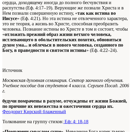
сердца, доходящему иногда до полного бесчувствия и
распутства (Еф. 4:17–19). Верующие же познали Христа и в
Нем познали совершенную истину, «
так как истина во
Иисусе
» (Еф. 4:21). Но эта истина не отвлеченного характера,
это не теория, а жизнь во Христе, способная преобразить
человека. Познание истины во Христе в том и состоит, чтобы
«
отложить прежний образ жизни ветхого человека,
истлевающего в обольстительских похотях, обновиться
духом ума... и облечься в нового человека, созданного по
Богу, в праведности и святости истины
» (Еф. 4:22–24).
Источник
Московская духовная семинария. Сектор заочного обучения.
Учебное пособие для студентов 4 класса. Сергиев Посад. 2006
г.
будучи помрачены в разуме, отчуждены от жизни Божией,
по причине их невежества и ожесточения сердца их.
Феодорит Кирский блаженный
Толкование на группу стихов:
Еф: 4: 18-18
«Помрачени смыслом суще»
. Неведение Бога нарек тьмою.