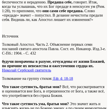
беспечности и нерадению.
Предаша себе,
говорит. Итак,
когда ты услышишь, что их Бог предаде в неискусен ум (Рим.
1:28), то припомни, что
они сами себе предаша.
Слово
«предаде» значит – попустил. В делание нечистоты предали
себя. Видишь ли, как Апостол лишает их извинения?»
Источник
Толковый Апостол. Часть 2. Объяснение первых семи
посланий святаго апостола Павла. Сост. еп. Никанор. Изд.3-е.
С-Пб.: 1904. - С. 432
будучи помрачены в разуме, отчуждены от жизни Божией,
по причине их невежества и ожесточения сердца их.
Николай Сербский святитель
Толкование на группу стихов:
Еф: 4: 18-18
Что такое суетность, братья мои?
Всё, что рассматривается
и оценивается вне Бога, в отрешенности от Бога,
а также всё,
что
употребляется без страха Божия.
Что такое суетность ума, братья мои?
Это значит
жить и
изъяснять жизнь не по Божию закону, а по своим мимолетным