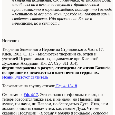
в страсти похотения, как и язычники, не знающие Бога;
чтобы вы ни в чем не поступали с братом своим
противозаконно и корыстолюбиво: потому что Господь
- мститель за все это, как и прежде мы говорили вам и
свидетельствовали. Ибо призвал нас Бог не к
нечистоте, но к святости.
Источник
Творения блаженного Иеронима Стридонского. Часть 17.
Киев, 1903. С. 137. (Библиотека творений св. отцов и
учителей Церкви западных, издаваемые при Киевской
Духовной Академии, Кн. 27. Стр. 311-314).
будучи помрачены в разуме, отчуждены от жизни Божией,
по причине их невежества и ожесточения сердца их.
Иоанн Златоуст святитель
Толкование на группу стихов:
Еф: 4: 18-18
См. комм. к
Еф. 4:17
. Это сказано не ефесянам только, но
теперь говорится также вам, и не нами, но Павлом, или
лучше, ни нами, ни Павлом, но благодатью Духа. Итак, нам
должно внимать словам этим, как словам Духа. Что же
сказано? Послушай: «
Посему я говорю и заклинаю Господом,