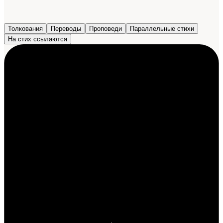
Толкования
Переводы
Проповеди
Параллельные стихи
На стих ссылаются