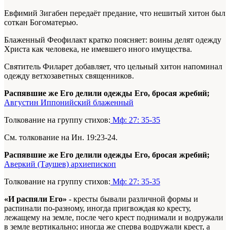
Евфимий Зигабен передаёт предание, что нешитый хитон был
соткан Богоматерью.
Блаженный Феофилакт кратко поясняет: воины делят одежду
Христа как человека, не имевшего иного имущества.
Святитель Филарет добавляет, что цельный хитон напоминал
одежду ветхозаветных священников.
Распявшие же Его делили одежды Его, бросая жребий;
Августин Иппонийский блаженный
Толкование на группу стихов:
Мф: 27: 35-35
См. толкование на Ин. 19:23-24.
Распявшие же Его делили одежды Его, бросая жребий;
Аверкий (Таушев) архиепископ
Толкование на группу стихов:
Мф: 27: 35-35
«И распяли Его»
- кресты бывали различной формы и
распинали по-разному, иногда пригвождая ко кресту,
лежащему на земле, после чего крест поднимали и водружали
в земле вертикально; иногда же сперва водружали крест, а