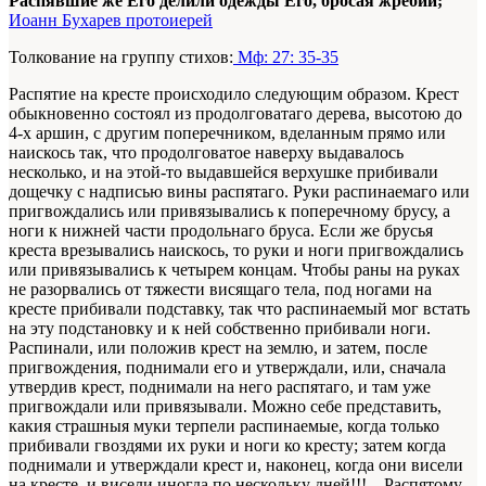
Распявшие же Его делили одежды Его, бросая жребий;
Иоанн Бухарев протоиерей
Толкование на группу стихов:
Мф: 27: 35-35
Распятие на кресте происходило следующим образом. Крест
обыкновенно состоял из продолговатаго дерева, высотою до
4-х аршин, с другим поперечником, вделанным прямо или
наискось так, что продолговатое наверху выдавалось
несколько, и на этой-то выдавшейся верхушке прибивали
дощечку с надписью вины распятаго. Руки распинаемаго или
пригвождались или привязывались к поперечному брусу, а
ноги к нижней части продольнаго бруса. Если же брусья
креста врезывались наискось, то руки и ноги пригвождались
или привязывались к четырем концам. Чтобы раны на руках
не разорвались от тяжести висящаго тела, под ногами на
кресте прибивали подставку, так что распинаемый мог встать
на эту подстановку и к ней собственно прибивали ноги.
Распинали, или положив крест на землю, и затем, после
пригвождения, поднимали его и утверждали, или, сначала
утвердив крест, поднимали на него распятаго, и там уже
пригвождали или привязывали. Можно себе представить,
какия страшныя муки терпели распинаемые, когда только
прибивали гвоздями их руки и ноги ко кресту; затем когда
поднимали и утверждали крест и, наконец, когда они висели
на кресте, и висели иногда по нескольку дней!!!... Распятому