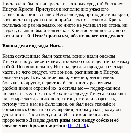
Поставлено было три креста, из которых средний был крест
Иисуса Христа. Приступая к исполнению ужасного
злодеяния, воины сняли с Него одежды, приподняли на крест,
распростерли руки и стали прибивать их гвоздями. Кровь
полилась из ран на землю, но никто не услышал ни стона, ни
вздоха; слышно было только, как Христос молился за Своих
распинателей:
Отче! прости им, ибо не знают, что делают
.
Воины делят одежды Иисуса
Когда осужденные были распяты, воины взяли одежды
Иисуса и по установившемуся обычаю стали делить их между
собой. По свидетельству Иоанна, делили одежды на четыре
части, из чего следует, что воинов, распинавших Иисуса,
было четыре. Всех воинов было, конечно, значительно
больше, но другие, вероятно, были заняты распятием
разбойников и охраной их, а остальные — поддержанием
порядка на месте казни. Верхнюю одежду Иисуса разодрали
на четыре части, а нижнюю, хитон, не стали разрывать,
потому что в нем не было швов, он был весь тканый; и
согласились бросить о нем жребий, чтобы узнать, кому он
достанется. Так и поступили. И в этом исполнилось
пророчество Давида:
делят ризы мои между собою и об
одежде моей бросают жребий
(
Пс. 21:19
).