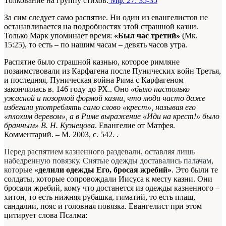
Толкование на группу стихов:
Мф: 27: 35-35
За сим следует само распятие. Ни один из евангелистов не
останавливается на подробностях этой страшной казни.
Только Марк упоминает время:
«Был час третий»
(Мк.
15:25), то есть – по нашим часам – девять часов утра.
Распятие было страшной казнью, которое римляне
позаимствовали из Карфагена после Пунических войн
Третья,
и последняя, Пуническая война Рима с Карфагеном
закончилась в. 146 году до РХ.
. Оно
«было настолько
ужасной и позорной формой казни, что люди часто даже
избегали употреблять само слово «крест», называя его
«плохим деревом», а в Риме выражение «Иди на крест!» было
бранным»
В. Н. Кузнецова
. Евангелие от Матфея.
Комментарий. – М. 2003, с. 542. .
Перед распятием казненного раздевали, оставляя лишь
набедренную повязку. Снятые одежды доставались палачам,
которые
«
делили одежды Его, бросая жребий»
. Это были те
солдаты, которые сопровождали Иисуса к месту казни. Они
бросали жребий, кому что достанется из одежды казненного –
хитон, то есть нижняя рубашка, гиматий, то есть плащ,
сандалии, пояс и головная повязка. Евангелист при этом
цитирует слова Псалма: