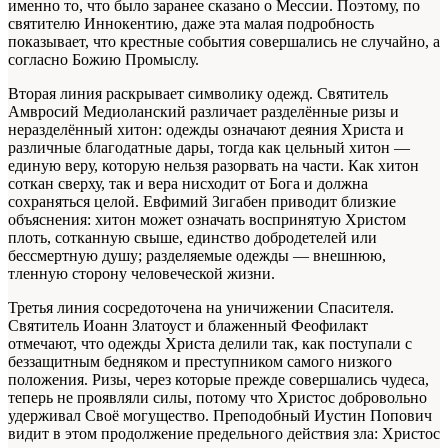
именно то, что было заранее сказано о Мессии. Поэтому, по
святителю Иннокентию, даже эта малая подробность
показывает, что крестные события совершались не случайно, а
согласно Божию Промыслу.
Вторая линия раскрывает символику одежд. Святитель
Амвросий Медиоланский различает разделённые ризы и
неразделённый хитон: одежды означают деяния Христа и
различные благодатные дары, тогда как цельный хитон —
единую веру, которую нельзя разорвать на части. Как хитон
соткан сверху, так и вера нисходит от Бога и должна
сохраняться целой. Евфимий Зигабен приводит близкие
объяснения: хитон может означать воспринятую Христом
плоть, сотканную свыше, единство добродетелей или
бессмертную душу; разделяемые одежды — внешнюю,
тленную сторону человеческой жизни.
Третья линия сосредоточена на уничижении Спасителя.
Святитель Иоанн Златоуст и блаженный Феофилакт
отмечают, что одежды Христа делили так, как поступали с
беззащитным бедняком и преступником самого низкого
положения. Ризы, через которые прежде совершались чудеса,
теперь не проявляли силы, потому что Христос добровольно
удерживал Своё могущество. Преподобный Иустин Попович
видит в этом продолжение предельного действия зла: Христос