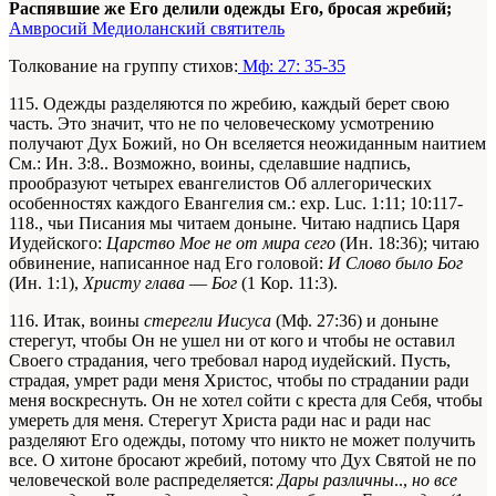
Распявшие же Его делили одежды Его, бросая жребий;
Амвросий Медиоланский святитель
Толкование на группу стихов:
Мф: 27: 35-35
115. Одежды разделяются по жребию, каждый берет свою
часть. Это значит, что не по человеческому усмотрению
получают Дух Божий, но Он вселяется неожиданным наитием
См.: Ин. 3:8.
. Возможно, воины, сделавшие надпись,
прообразуют четырех евангелистов
Об аллегорических
особенностях каждого Евангелия см.: exp. Luc. 1:11; 10:117-
118.
, чьи Писания мы читаем доныне. Читаю надпись Царя
Иудейского:
Царство Мое не от мира сего
(Ин. 18:36); читаю
обвинение, написанное над Его головой:
И Слово было Бог
(Ин. 1:1),
Христу глава
—
Бог
(1 Кор. 11:3).
116. Итак, воины
стерегли Иисуса
(Мф. 27:36) и доныне
стерегут, чтобы Он не ушел ни от кого и чтобы не оставил
Своего страдания, чего требовал народ иудейский. Пусть,
страдая, умрет ради меня Христос, чтобы по страдании ради
меня воскреснуть. Он не хотел сойти с креста для Себя, чтобы
умереть для меня. Стерегут Христа ради нас и ради нас
разделяют Его одежды, потому что никто не может получить
все. О хитоне бросают жребий, потому что Дух Святой не по
человеческой воле распределяется:
Дары различны
..,
но все