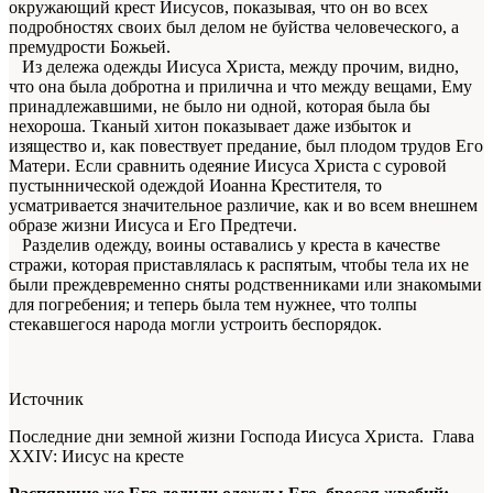
окружающий крест Иисусов, показывая, что он во всех
подробностях своих был делом не буйства человеческого, а
премудрости Божьей.
Из дележа одежды Иисуса Христа, между прочим, видно,
что она была добротна и прилична и что между вещами, Ему
принадлежавшими, не было ни одной, которая была бы
нехороша. Тканый хитон показывает даже избыток и
изящество и, как повествует предание, был плодом трудов Его
Матери. Если сравнить одеяние Иисуса Христа с суровой
пустыннической одеждой Иоанна Крестителя, то
усматривается значительное различие, как и во всем внешнем
образе жизни Иисуса и Его Предтечи.
Разделив одежду, воины оставались у креста в качестве
стражи, которая приставлялась к распятым, чтобы тела их не
были преждевременно сняты родственниками или знакомыми
для погребения; и теперь была тем нужнее, что толпы
стекавшегося народа могли устроить беспорядок.
Источник
Последние дни земной жизни Господа Иисуса Христа. Глава
XXIV: Иисус на кресте