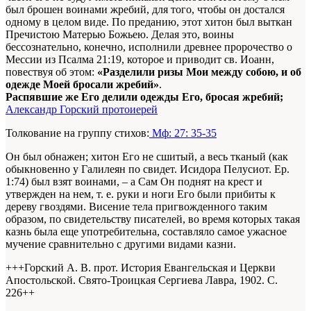
был брошен воинами жребий, для того, чтобы он достался
одному в целом виде. По преданию, этот хитон был выткан
Пречистою Матерью Божьею. Делая это, воины
бессознательно, конечно, исполнили древнее пророчество о
Мессии из Псалма 21:19, которое и приводит св. Иоанн,
повествуя об этом:
«Разделили ризы Мои между собою, и об
одежде Моей бросали жребий»
.
Распявшие же Его делили одежды Его, бросая жребий;
Александр Горский протоиерей
Толкование на группу стихов:
Мф: 27: 35-35
Он был обнажен; хитон Его не сшитый, а весь тканый (как
обыкновенно у Галилеян по свидет. Исидора Пелусиот. Ер.
1:74) был взят воинами, – а Сам Он поднят на крест и
утвержден на нем, т. е. руки и ноги Его были прибиты к
дереву гвоздями. Висение тела пригвожденного таким
образом, по свидетельству писателей, во время которых такая
казнь была еще употребительна, составляло самое ужасное
мучение сравнительно с другими видами казни.
+++Горский А. В. прот. История Евангельская и Церкви
Апостольской. Свято-Троицкая Сергиева Лавра, 1902. С.
226+
+