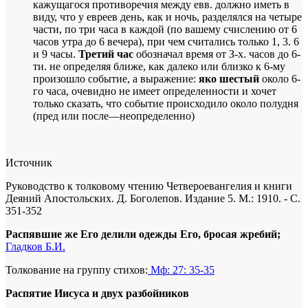
кажущагося противоречия между евв. должно иметь в
виду, что у евреев день, как и ночь, разделялся на четыре
части, по три часа в каждой (по вашему счислению от 6
часов утра до 6 вечера), при чем считались только 1, 3. 6
и 9 часы.
Третий час
обозначал время от З-х. часов до 6-
ти. не определяя ближе, как далеко или близко к 6-му
произошло событие, а выражение:
яко шестый
около 6-
го часа, очевидно не имеет определенности и хочет
только сказать, что событие происходило около полудня
(пред или после—неопределенно)
Источник
Руководство к толковому чтению Четвероевангелия и книги
Деяний Апостольских. Д. Боголепов. Издание 5. М.: 1910. - С.
351-352
Распявшие же Его делили одежды Его, бросая жребий;
Гладков Б.И.
Толкование на группу стихов:
Мф: 27: 35-35
Распятие Иисуса и двух разбойников