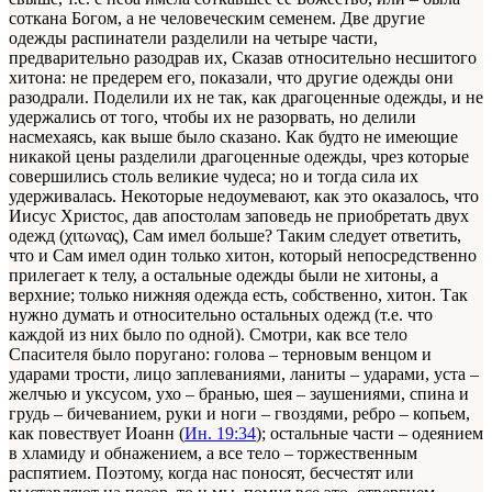
соткана Богом, а не человеческим семенем. Две другие
одежды распинатели разделили на четыре части,
предварительно разодрав их, Сказав относительно несшитого
хитона: не предерем его, показали, что другие одежды они
разодрали. Поделили их не так, как драгоценные одежды, и не
удержались от того, чтобы их не разорвать, но делили
насмехаясь, как выше было сказано. Как будто не имеющие
никакой цены разделили драгоценные одежды, чрез которые
совершились столь великие чудеса; но и тогда сила их
удерживалась. Некоторые недоумевают, как это оказалось, что
Иисус Христос, дав апостолам заповедь не приобретать двух
одежд (χιτωνας), Сам имел больше? Таким следует ответить,
что и Сам имел один только хитон, который непосредственно
прилегает к телу, а остальные одежды были не хитоны, а
верхние; только нижняя одежда есть, собственно, хитон. Так
нужно думать и относительно остальных одежд (т.е. что
каждой из них было по одной). Смотри, как все тело
Спасителя было поругано: голова – терновым венцом и
ударами трости, лицо заплеваниями, ланиты – ударами, уста –
желчью и уксусом, ухо – бранью, шея – заушениями, спина и
грудь – бичеванием, руки и ноги – гвоздями, ребро – копьем,
как повествует Иоанн (
Ин. 19:34
); остальные части – одеянием
в хламиду и обнажением, а все тело – торжественным
распятием. Поэтому, когда нас поносят, бесчестят или