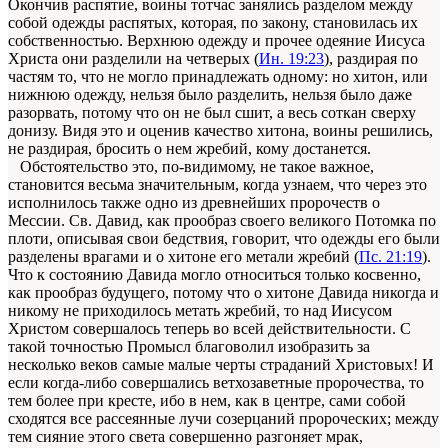
Окончив распятие, воины тотчас занялись разделом между
собой одежды распятых, которая, по закону, становилась их
собственностью. Верхнюю одежду и прочее одеяние Иисуса
Христа они разделили на четверых (
Ин. 19:23
), раздирая по
частям то, что не могло принадлежать одному: но хитон, или
нижнюю одежду, нельзя было разделить, нельзя было даже
разорвать, потому что он не был сшит, а весь соткан сверху
донизу. Видя это и оценив качество хитона, воины решились,
не раздирая, бросить о нем жребий, кому достанется.
Обстоятельство это, по-видимому, не такое важное,
становится весьма значительным, когда узнаем, что через это
исполнилось также одно из древнейших пророчеств о
Мессии. Св. Давид, как прообраз своего великого Потомка по
плоти, описывая свои бедствия, говорит, что одежды его были
разделены врагами и о хитоне его метали жребий (
Пс. 21:19
).
Что к состоянию Давида могло относиться только косвенно,
как прообраз будущего, потому что о хитоне Давида никогда и
никому не приходилось метать жребий, то над Иисусом
Христом совершалось теперь во всей действительности. С
такой точностью Промысл благоволил изобразить за
несколько веков самые малые черты страданий Христовых! И
если когда-либо совершались ветхозаветные пророчества, то
тем более при кресте, ибо в нем, как в центре, сами собой
сходятся все рассеянные лучи созерцаний пророческих; между
тем сияние этого света совершенно разгоняет мрак,