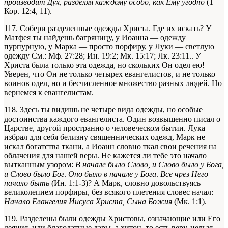
производит Дух, разделяя каждому особо, как Ему угодно
(1
Кор. 12:4, 11).
117. Собери разделенные одежды Христа. Где их искать? У
Матфея ты найдешь багряницу, у Иоанна — одежду
пурпурную, у Марка — просто порфиру, у Луки — светлую
одежду
См.: Мф. 27:28; Ин. 19:2; Мк. 15:17; Лк. 23:11.
. У
Христа была только эта одежда, но скольких Он одел ею!
Уверен, что Он не только четырех евангелистов, и не только
воинов одел, но и бесчисленное множество разных людей. Но
вернемся к евангелистам.
118. Здесь ты видишь не четыре вида одежды, но особые
достоинства каждого евангелиста. Один возвышенно писал о
Царстве, другой пространно о человеческом бытии. Лука
избрал для себя белизну священнических одежд, Марк не
искал богатства ткани, а Иоанн словно ткал свои речения на
облачения для нашей веры. Не кажется ли тебе это начало
вытканным узором:
В начале было Слово, и Слово было у Бога,
и Слово было Бог
.
Оно было в начале у Бога
.
Все чрез Него
начало быть
(Ин. 1:1-3)? А Марк, словно довольствуясь
великолепием порфиры, без всякого плетения словес начал:
Начало Евангелия Иисуса Христа, Сына Божия
(Мк. 1:1).
119. Разделены были одежды Христовы, означающие или Его
деяния, или благодатные дары, а хитон, то есть веру, нельзя