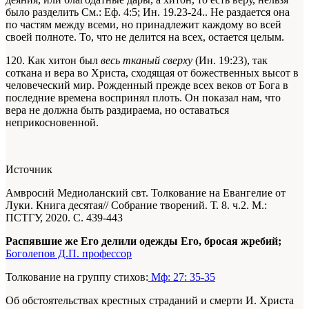
было разделить
См.: Еф. 4:5; Ин. 19.23-24.
. Не раздается она
по частям между всеми, но принадлежит каждому во всей
своей полноте. То, что не делится на всех, остается целым.
120. Как хитон был
весь тканый сверху
(Ин. 19:23), так
соткана и вера во Христа, сходящая от божественных высот в
человеческий мир. Рожденный прежде всех веков от Бога в
последние времена воспринял плоть. Он показал нам, что
вера не должна быть раздираема, но оставаться
неприкосновенной.
Источник
Амвросий Медиоланский свт. Толкование на Евангелие от
Луки. Книга десятая// Собрание творений. Т. 8. ч.2. М.:
ПСТГУ, 2020. С. 439-443
Распявшие же Его делили одежды Его, бросая жребий;
Боголепов Д.П. профессор
Толкование на группу стихов:
Мф: 27: 35-35
Об обстоятельствах крестных страданий и смерти И. Христа