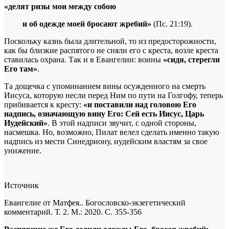
«делят ризы мои между собою
и об одежде моей бросают жребий»
(Пс. 21:19).
Поскольку казнь была длительной, то из предосторожности,
как бы близкие распятого не сняли его с креста, возле креста
ставилась охрана. Так и в Евангелии: воины
«сидя, стерегли
Его там»
.
Та дощечка с упоминанием вины осужденного на смерть
Иисуса, которую несли перед Ним по пути на Голгофу, теперь
прибивается к кресту:
«и поставили над головою Его
надпись, означающую вину Его: Сей есть Иисус, Царь
Иудейский»
. В этой надписи звучит, с одной стороны,
насмешка. Но, возможно, Пилат велел сделать именно такую
надпись из мести Синедриону, иудейским властям за свое
унижение.
Источник
Евангелие от Матфея.. Богословско-экзегетический
комментарий. Т. 2. М.: 2020. С. 355-356