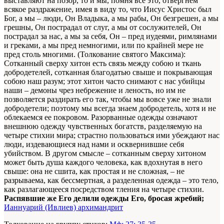
выставляют на позор, то и мы, помня все это, отвергнем
всякое раздражение, имея в виду то, что Иисус Христос был
Бог, а мы – люди, Он Владыка, а мы рабы, Он безгрешен, а мы
грешны, Он пострадал от слуг, а мы от сослужителей, Он
пострадал за нас, а мы за себя, Он – пред иудеями, римлянами
и греками, а мы пред немногими, или по крайней мере не
пред столь многими. (Толкование святого Максима):
Сотканный сверху хитон есть связь между собою и ткань
добродетелей, сотканная благодатью свыше и покрывающая
собою наш разум; этот хитон часто снимают с нас убийцы
наши – демоны чрез небрежение и леность, но им не
позволяется раздирать его так, чтобы мы вовсе уже не знали
добродетели; поэтому мы всегда знаем добродетель, хотя и не
облекаемся ее покровом. Разорванные одежды означают
внешнюю одежду чувственных богатств, разделяемую на
четыре стихии мира; страстно пользоваться ими убеждают нас
люди, издевающиеся над нами и осквернившие себя
убийством. В другом смысле – сотканным сверху хитоном
может быть душа каждого человека, как вдохнутая в него
свыше: она не сшита, как простая и не сложная, – не
разрываема, как бессмертная, а разделенная одежда – это тело,
как разлагающееся посредством тления на четыре стихии.
Распявшие же Его делили одежды Его, бросая жребий;
Ианнуарий (Ивлиев) архимандрит