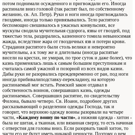
потом поднимали осужденного и пригвождали его. Иногда
распинали вниз головой (так распят был, по собственному
желанию, св. Ап. Петр). Руки и ноги иногда пригвождались
гвоздями, иногда только привязывались. Тело распятого
беспомощно свешивалось в ужасных конвульсиях, все
мускулы сводила мучительная судорога, язвы от гвоздей, под
тяжестью тела, раздирались, казненного томила невыносимая
жажда, вследствие жара от гвоздичных язв и потери крови.
Страдания распятого были столь велики и невероятно
мучительны, а к тому же и длительны (иногда распятые
висели на крестах, не умирая, по трое суток и даже более), что
казнь применялась лишь к самым большим преступникам и
считалась самой ужасной и позорной из всех видов казни.
Дабы руки не разорвались преждевременно от ран, под ноги
иногда прибивалиподставку-перекладину, на которую
распинаемый мог встать. Римский закон отдавал в
собственность воинов, совершавших казнь, одежды
распинаемых. Совершавших распятие, по свидетельству
Филона, бывало четверо. Св. Иоанн, подробнее других
рассказывающий о разделении одежды Господа, так и
говорит, что верхнюю одежду воины разорвали на четыре
части,
«Каждому воину по части»
, а нижняя одежда - хитон -
была не шитая, а тканная, или вязанная сверху, то есть начиная
с отверстия для головы вниз. Если разорвать такой хитон, то
части его не будут иметь никакой ценности. Поэтому о нем