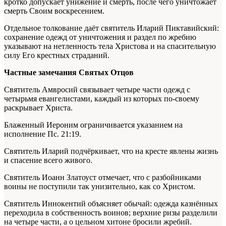
кротко допускает унижение и смерть, после чего уничтожает
смерть Своим воскресением.
Отдельное толкование даёт святитель Иларий Пиктавийский:
сохранение одежд от уничтожения и раздел по жребию
указывают на нетленность тела Христова и на спасительную
силу Его крестных страданий.
Частные замечания Святых Отцов
Святитель Амвросий связывает четыре части одежд с
четырьмя евангелистами, каждый из которых по-своему
раскрывает Христа.
Блаженный Иероним ограничивается указанием на
исполнение Пс. 21:19.
Святитель Иларий подчёркивает, что на кресте явлены жизнь
и спасение всего живого.
Святитель Иоанн Златоуст отмечает, что с разбойниками
воины не поступили так унизительно, как со Христом.
Святитель Иннокентий объясняет обычай: одежда казнённых
переходила в собственность воинов; верхние ризы разделили
на четыре части, а о цельном хитоне бросили жребий.