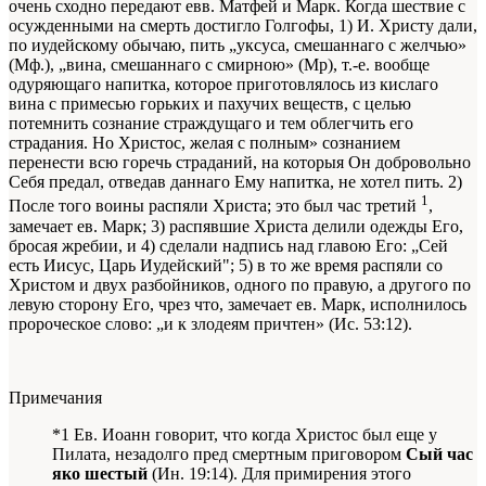
очень сходно передают евв. Матфей и Марк. Когда шествие с
осужденными на смерть достигло Голгофы, 1) И. Христу дали,
по иудейскому обычаю, пить „уксуса, смешаннаго с желчью»
(Мф.), „вина, смешаннаго с смирною» (Мр), т.-е. вообще
одуряющаго напитка, которое приготовлялось из кислаго
вина с примесью горьких и пахучих веществ, с целью
потемнить сознание страждущаго и тем облегчить его
страдания. Но Христос, желая с полным» сознанием
перенести всю горечь страданий, на которыя Он добровольно
Себя предал, отведав даннаго Ему напитка, не хотел пить. 2)
1
После того воины распяли Христа; это был час третий
,
замечает ев. Марк; 3) распявшие Христа делили одежды Его,
бросая жребии, и 4) сделали надпись над главою Его: „Сей
есть Иисус, Царь Иудейский"; 5) в то же время распяли со
Христом и двух разбойников, одного по правую, а другого по
левую сторону Его, чрез что, замечает ев. Марк, исполнилось
пророческое слово: „и к злодеям причтен» (Ис. 53:12).
Примечания
*1 Ев. Иоанн говорит, что когда Христос был еще у
Пилата, незадолго пред смертным приговором
Сый час
яко шестый
(Ин. 19:14). Для примирения этого