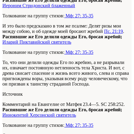
Распявшие же Его делили одежды Его, бросая жребий;
Иероним Стридонский блаженный
Толкование на группу стихов:
Мф: 27: 35-35
И это было предсказано в том же псалме: Делят ризы мои
между собою, и об одежде моей бросают жребий
Пс. 21:19
.
Распявшие же Его делили одежды Его, бросая жребий;
Иларий Пиктавийский святитель
Толкование на группу стихов:
Мф: 27: 35-35
То, что они делили одежды Его по жребию, а не разрывали
их, означает постоянную нетленность тела Христа. И вот, с
древа свисает спасение и жизнь всего живого, слева и справа
пригвождены воры, указывая всему роду человеческому, что
он призван к таинству страданий Господа.
Источник
Комментарий на Евангелие от Матфея 23.4—5. SC 258:252.
Распявшие же Его делили одежды Его, бросая жребий;
Иннокентий Херсонский святитель
Толкование на группу стихов:
Мф: 27: 35-35