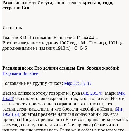
Разделив одежду Иисуса, воины сели у
креста и, сидя,
стерегли Его
.
Источник
Гладков Б.И. Толкование Евангелия. Глава 44. -
Воспроизведение с издания 1907 года. М.: Столица, 1991. (с
дополнениями из издания 1913 г.) - С. 646
Распявшие же Его делили одежды Его, бросая жребий;
Евфимий Зигабен
Толкование на группу стихов:
Мф: 27: 35-35
Весьма близко к этому говорит и Лука (
Лк. 23:34
). Марк (
Мк.
15:24
) сказал: метающе жребий о них, кто что возмет. Но эти
евангелисты просто и не разграничивая написали, что
распинатели разделили и что бросали жребий, а Иоанн (
Ин.
19:23-24
) об этом предмете написал яснее: воины же, егда
пропяша Иисуса, прияша ризы Его и сотвориша четыре части,
коемуждо воину часть, и хитон: (т.е. прияша) бе же хитон
нешвен, свыше исткан весь. Реша же к себе: не предерем его,