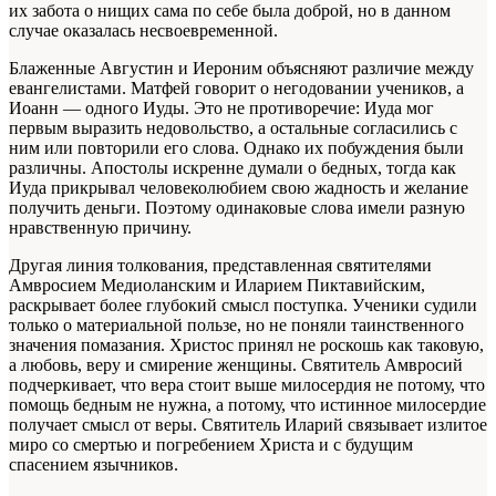
их забота о нищих сама по себе была доброй, но в данном
случае оказалась несвоевременной.
Блаженные Августин и Иероним объясняют различие между
евангелистами. Матфей говорит о негодовании учеников, а
Иоанн — одного Иуды. Это не противоречие: Иуда мог
первым выразить недовольство, а остальные согласились с
ним или повторили его слова. Однако их побуждения были
различны. Апостолы искренне думали о бедных, тогда как
Иуда прикрывал человеколюбием свою жадность и желание
получить деньги. Поэтому одинаковые слова имели разную
нравственную причину.
Другая линия толкования, представленная святителями
Амвросием Медиоланским и Иларием Пиктавийским,
раскрывает более глубокий смысл поступка. Ученики судили
только о материальной пользе, но не поняли таинственного
значения помазания. Христос принял не роскошь как таковую,
а любовь, веру и смирение женщины. Святитель Амвросий
подчеркивает, что вера стоит выше милосердия не потому, что
помощь бедным не нужна, а потому, что истинное милосердие
получает смысл от веры. Святитель Иларий связывает излитое
миро со смертью и погребением Христа и с будущим
спасением язычников.