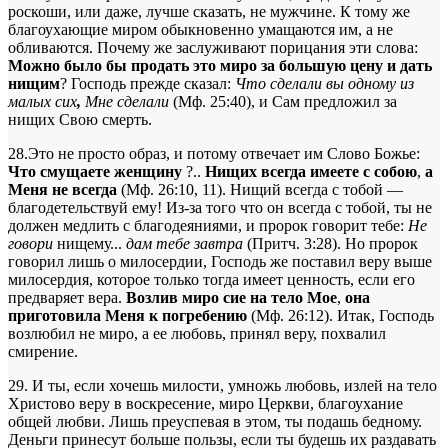
роскоши, или даже, лучше сказать, не мужчине. К тому же
благоухающие миром обыкновенно умащаются им, а не
обливаются. Почему же заслуживают порицания эти слова:
Можно было бы продать это миро за большую цену и дать
нищим
? Господь прежде сказал:
Что сделали вы одному из
малых сих
,
Мне сделали
(Мф. 25:40), и Сам предложил за
нищих Свою смерть.
28.Это не просто образ, и потому отвечает им Слово Божье:
Что смущаете женщину
?..
Нищих всегда имеете с собою
,
а
Меня не всегда
(Мф. 26:10, 11). Нищий всегда с тобой —
благодетельствуй ему! Из-за того что он всегда с тобой, ты не
должен медлить с благодеяниями, и пророк говорит тебе:
Не
говори
нищему...
дам тебе завтра
(Притч. 3:28). Но пророк
говорил лишь о милосердии, Господь же поставил веру выше
милосердия, которое только тогда имеет ценность, если его
предваряет вера.
Возлив миро сие на тело Мое
,
она
приготовила Меня к погребению
(Мф. 26:12). Итак, Господь
возлюбил не миро, а ее любовь, принял веру, похвалил
смирение.
29. И ты, если хочешь милости, умножь любовь, излей на тело
Христово веру в воскресение, миро Церкви, благоухание
общей любви. Лишь преуспевая в этом, ты подашь бедному.
Деньги принесут больше пользы, если ты будешь их раздавать