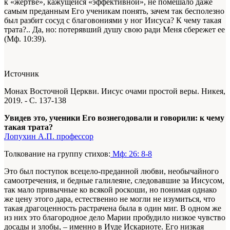
к «жертве», кажущейся «эффективной», не помешало даже
самым преданным Его ученикам понять, зачем так бесполезно
был разбит сосуд с благовониями у ног Иисуса? К чему такая
трата?.. Да, но:
потерявший душу свою ради Меня сбережет ее
(Мф. 10:39).
Источник
Монах Восточной Церкви. Иисус очами простой веры. Никея,
2019. - С. 137-138
Увидев это, ученики Его вознегодовали и говорили: к чему
такая трата?
Лопухин А.П. профессор
Толкование на группу стихов:
Мф: 26: 8-8
Это был поступок всецело-преданной любви, необычайного
самоотречения, и бедные галилеяне, следовавшие за Иисусом,
так мало привычные ко всякой роскоши, но понимая однако
же цену этого дара, есте­ственно не могли не изумиться, что
такая драгоценность растрачена была в один миг. В одном же
из них это благородное дело Марии пробудило низкое чувство
досады и злобы, – именно в Иуде Искариоте. Его низкая