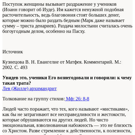
Поступок женщины вызывает раздражение у учеников
(Иоанн говорит об Иуде). Им кажется ненужной подобная
расточительность, ведь благовония стоят больших денег,
которые можно было раздать бедным (Марк даже называет
сумму – триста денариев). Раздача милостыни считалась очень
богоугодным делом, особенно на Пасху.
Источник
Кузнецова В. Н. Евангелие от Матфея. Комментарий. М.:
2002. С. 493
Увидев это, ученики Его вознегодовали и говорили: к чему
такая трата?
Лев (Жилле) архимандрит
Толкование на группу стихов:
Мф: 26: 8-8
Людей часто поражает, что тех, кого называют «мистиками»,
как бы не затрагивают все несправедливости и жестокости,
которые обрушиваются на других людей. Но чисто
эмоциональная, взволнованная набожность — это не близость
со Христом. Разве стремление к действенности, к полезности,