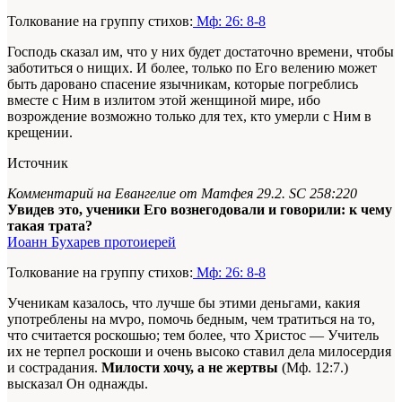
Толкование на группу стихов:
Мф: 26: 8-8
Господь сказал им, что у них будет достаточно времени, чтобы
заботиться о нищих. И более, только по Его велению может
быть даровано спасение язычникам, которые погреблись
вместе с Ним в излитом этой женщиной мире, ибо
возрождение возможно только для тех, кто умерли с Ним в
крещении.
Источник
Комментарий на Евангелие от Матфея 29.2. SC 258:220
Увидев это, ученики Его вознегодовали и говорили: к чему
такая трата?
Иоанн Бухарев протоиерей
Толкование на группу стихов:
Мф: 26: 8-8
Ученикам казалось, что лучше бы этими деньгами, какия
употреблены на мѵро, помочь бедным, чем тратиться на то,
что считается роскошью; тем более, что Христос — Учитель
их не терпел роскоши и очень высоко ставил дела милосердия
и сострадания.
Милости хочу, а не жертвы
(Мф. 12:7.)
высказал Он однажды.