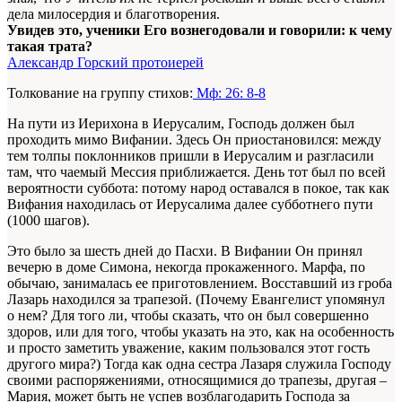
дела милосердия и благотворения.
Увидев это, ученики Его вознегодовали и говорили: к чему
такая трата?
Александр Горский протоиерей
Толкование на группу стихов:
Мф: 26: 8-8
На пути из Иерихона в Иерусалим, Господь должен был
проходить мимо Вифании. Здесь Он приостановился: между
тем толпы поклонников пришли в Иерусалим и разгласили
там, что чаемый Мессия приближается. День тот был по всей
вероятности суббота: потому народ оставался в покое, так как
Вифания находилась от Иерусалима далее субботнего пути
(1000 шагов).
Это было за шесть дней до Пасхи. В Вифании Он принял
вечерю в доме Симона, некогда прокаженного. Марфа, по
обычаю, занималась ее приготовлением. Восставший из гроба
Лазарь находился за трапезой. (Почему Евангелист упомянул
о нем? Для того ли, чтобы сказать, что он был совершенно
здоров, или для того, чтобы указать на это, как на особенность
и просто заметить уважение, каким пользовался этот гость
другого мира?) Тогда как одна сестра Лазаря служила Господу
своими распоряжениями, относящимися до трапезы, другая –
Мария, может быть не успев возблагодарить Господа за