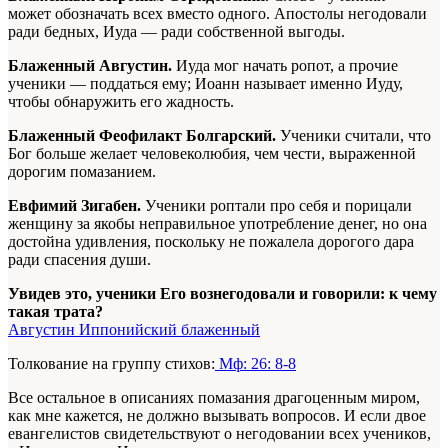
может обозначать всех вместо одного. Апостолы негодовали
ради бедных, Иуда — ради собственной выгоды.
Блаженный Августин.
Иуда мог начать ропот, а прочие
ученики — поддаться ему; Иоанн называет именно Иуду,
чтобы обнаружить его жадность.
Блаженный Феофилакт Болгарский.
Ученики считали, что
Бог больше желает человеколюбия, чем чести, выраженной
дорогим помазанием.
Евфимий Зигабен.
Ученики роптали про себя и порицали
женщину за якобы неправильное употребление денег, но она
достойна удивления, поскольку не пожалела дорогого дара
ради спасения души.
Увидев это, ученики Его вознегодовали и говорили: к чему
такая трата?
Августин Иппонийский блаженный
Толкование на группу стихов:
Мф: 26: 8-8
Все остальное в описаниях помазания драгоценным миром,
как мне кажется, не должно вызывать вопросов. И если двое
евангелистов свидетельствуют о негодовании всех учеников,