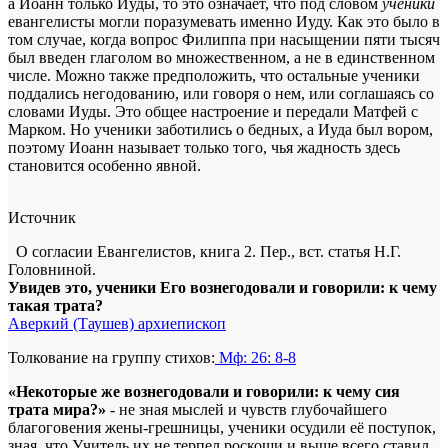
а Иоанн только Иуды, то это означает, что под словом
ученики
евангелисты могли поразумевать именно Иуду. Как это было в
том случае, когда вопрос Филиппа при насыщении пяти тысяч
был введен глаголом во множественном, а не в единственном
числе. Можно также предположить, что остальные ученики
поддались негодованию, или говоря о нем, или соглашаясь со
словами Иуды. Это общее настроение и передали Матфей с
Марком. Но ученики заботились о бедных, а Иуда был вором,
поэтому Иоанн называет только того, чья жадность здесь
становится особенно явной.
Источник
О согласии Евангелистов, книга 2. Пер., вст. статья Н.Г.
Головниной.
Увидев это, ученики Его вознегодовали и говорили: к чему
такая трата?
Аверкий (Таушев) архиепископ
Толкование на группу стихов:
Мф: 26: 8-8
«Некоторые же вознегодовали и говорили: к чему сия
трата мира?»
- не зная мыслей и чувств глубочайшего
благоговения жены-грешницы, ученики осудили её поступок,
зная, что Учитель их не терпел роскоши и выше всего ставил