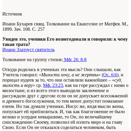
Источник
Иоанн Бухарев свящ. Толкование на Евангелие от Матфея. М.,
1899. Зач. 108. С. 257
Увидев это, ученики Его вознегодовали и говорили: к чему
такая трата?
Иоанн Златоуст святитель
Толкование на группу стихов:
Мф: 26: 8-8
Откуда родилась в учениках эта мысль? Они слышали, как
Учитель говорил: «
Милости хочу, а не жертвы
» (
Ос. 6:6
), и
порицал иудеев за то, что они оставляли важнейшее – «
суд,
милость и веру
»
ср.
Мф. 23:23
, как на горе рассуждал с ними о
милостыне, и из всего этого выводили заключение и
рассуждали друг с другом: если он не допускает всесожжений
и древнего богослужения, то тем менее допустит помазание
елеем. Но так думали ученики, Иисус же, видя мысли жены,
попускает ей приблизиться. И, так как благоговение ее было
велико и усердие невыразимо, то Он, по величайшему
снисхождению Своему, позволил ей излить миро и на главу
Свою. Если Он не отказался соделаться человеком, быть