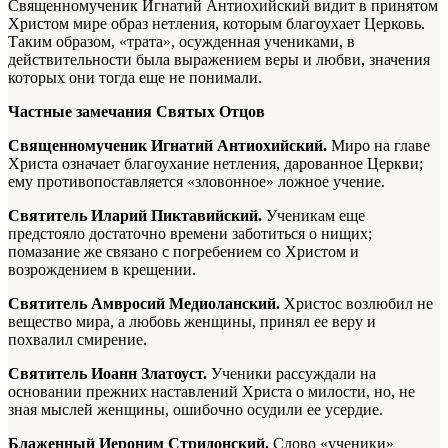
Священномученик Игнатий Антиохийский видит в принятом
Христом мире образ нетления, которым благоухает Церковь.
Таким образом, «трата», осужденная учениками, в
действительности была выражением веры и любви, значения
которых они тогда еще не понимали.
Частные замечания Святых Отцов
Священномученик Игнатий Антиохийский.
Миро на главе
Христа означает благоухание нетления, дарованное Церкви;
ему противопоставляется «зловонное» ложное учение.
Святитель Иларий Пиктавийский.
Ученикам еще
предстояло достаточно времени заботиться о нищих;
помазание же связано с погребением со Христом и
возрождением в крещении.
Святитель Амвросий Медиоланский.
Христос возлюбил не
вещество мира, а любовь женщины, принял ее веру и
похвалил смирение.
Святитель Иоанн Златоуст.
Ученики рассуждали на
основании прежних наставлений Христа о милости, но, не
зная мыслей женщины, ошибочно осудили ее усердие.
Блаженный Иероним Стридонский.
Слово «ученики»