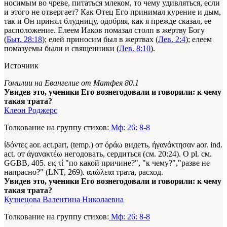
носимым во чреве, питаться млеком, то чему удивляться, если
и этого не отвергает? Как Отец Его принимал курение и дым,
так и Он принял блудницу, одобряя, как я прежде сказал, ее
расположение. Елеем Иаков помазал столп в жертву Богу
(
Быт. 28:18
); елей приносим был в жертвах (
Лев. 2:4
); елеем
помазуемы были и священники (
Лев. 8:10
).
Источник
Гомилии на Евангелие от Матфея 80.1
Увидев это, ученики Его вознегодовали и говорили: к чему
такая трата?
Клеон Роджерс
Толкование на группу стихов:
Мф: 26: 8-8
ίδόντες aor. act.part, (temp.) от όράω видеть, ήγανάκτησαν aor. ind.
act. от άγανακτέω негодовать, сердиться (см. 20:24). О pl. см.
GGBB, 405. εις τί "по какой причине?", "к чему?","разве не
напрасно?" (LNT, 269). απώλεια трата, расход.
Увидев это, ученики Его вознегодовали и говорили: к чему
такая трата?
Кузнецова Валентина Николаевна
Толкование на группу стихов:
Мф: 26: 8-8