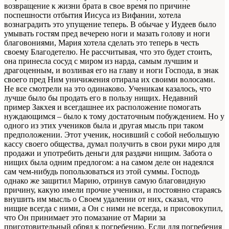
возвращение к жизни брата в свое время по причине
поспешности отбытия Иисуса из Вифании, хотела
вознаградить это упущение теперь. В обычае у Иудеев было
умывать гостям пред вечерею ноги и мазать голову и ноги
благовониями, Мария хотела сделать это теперь в честь
своему Благодетелю. Не рассчитывая, что это будет стоить,
она принесла сосуд с миром из нарда, самым лучшим и
драгоценным, и возливая его на главу и ноги Господа, в знак
своего пред Ним уничижения отирала их своими волосами.
Не все смотрели на это одинаково. Ученикам казалось, что
лучше было бы продать его в пользу нищих. Недавний
пример Закхея и всегдашнее их расположение помогать
нуждающимся – было к тому достаточным побуждением. Но у
одного из этих учеников была и другая мысль при таком
предположении. Этот ученик, носивший с собой небольшую
кассу своего общества, думал получить в свои руки миро для
продажи и употребить деньги для раздачи нищим. Забота о
нищих была одним предлогом: а на самом деле он надеялся
сам чем-нибудь попользоваться из этой суммы. Господь
однако же защитил Марию, отринув самую благовидную
причину, какую имели прочие ученики, и постоянно стараясь
внушить им мысль о Своем удалении от них, сказал, что
нищие всегда с ними, а Он с ними не всегда, и присовокупил,
что Он принимает это помазание от Марии за
приготовительный обряд к погребению. Если для погребения