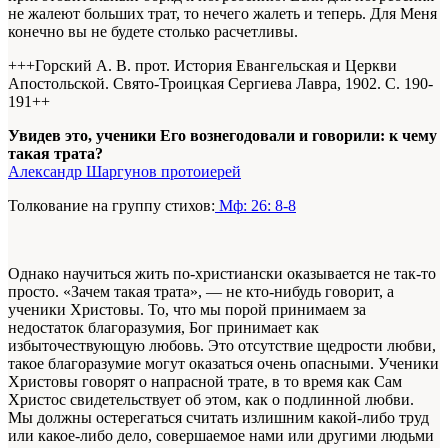
не жалеют больших трат, то нечего жалеть и теперь. Для Меня
конечно вы не будете столько расчетливы.
+++Горский А. В. прот. История Евангельская и Церкви
Апостольской. Свято-Троицкая Сергиева Лавра, 1902. С. 190-
191+
+
Увидев это, ученики Его вознегодовали и говорили: к чему
такая трата?
Александр Шаргунов протоиерей
Толкование на группу стихов:
Мф: 26: 8-8
Однако научиться жить по-христиански оказывается не так-то
просто. «Зачем такая трата», — не кто-нибудь говорит, а
ученики Христовы. То, что мы порой принимаем за
недостаток благоразумия, Бог принимает как
избыточествующую любовь. Это отсутствие щедрости любви,
такое благоразумие могут оказаться очень опасными. Ученики
Христовы говорят о напрасной трате, в то время как Сам
Христос свидетельствует об этом, как о подлинной любви.
Мы должны остерегаться считать излишним какой-либо труд
или какое-либо дело, совершаемое нами или другими людьми