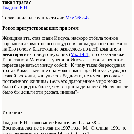
такая трата?
Гладков Б.И.
Толкование на группу стихов:
Мф: 26: 8-8
Ропот присутствовавших при этом
Женщина эта, став сзади Иисуса, наскоро отбила тонкое
горлышко алавастрового сосуда и вылила драгоценное миро
на Его голову. Благоухание разнеслось по всей комнате, и
некоторые
из присутствующих (
Мк. 14:4
), по сказанию же
Евангелиста Матфея — ученики Иисуса — стали шепотом
переговариваться между собой: «К чему такая безрассудная
трата? Какое значение она может иметь для Иисуса, чуждого
всякой роскоши, живущего в бедности, не имеющего даже
постоянного жилища? Ведь это драгоценное миро можно
было бы продать более, чем за триста динариев! Не лучше ли
было бы деньги эти раздать нищим?»
Источник
Гладков Б.И. Толкование Евангелия. Глава 38. -
Воспроизведение с издания 1907 года. М.: Столица, 1991. (с
дополнениями из издания 1913 г.) - С. 574