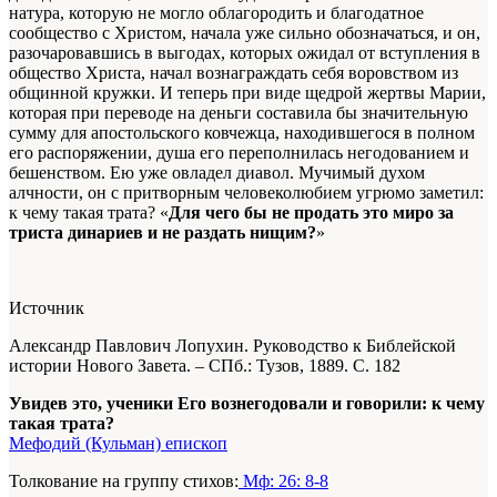
натура, которую не могло облагородить и благодатное
сообщество с Христом, начала уже сильно обозначаться, и он,
разочаровавшись в выгодах, которых ожидал от вступления в
общество Христа, начал воз­награждать себя воровством из
общинной кружки. И теперь при виде щедрой жертвы Марии,
которая при переводе на деньги со­ставила бы значительную
сумму для апостольского ковчежца, находившегося в полном
его распоряжении, душа его переполни­лась негодованием и
бешенством. Ею уже овладел диавол. Мучимый духом
алчности, он с притворным человеколюбием угрюмо заметил:
к чему такая трата? «
Для чего бы не про­дать это миро за
триста динариев и не раздать нищим?
»
Источник
Александр Павлович Лопухин. Руководство к Библейской
истории Нового Завета. – СПб.: Тузов, 1889.
С. 182
Увидев это, ученики Его вознегодовали и говорили: к чему
такая трата?
Мефодий (Кульман) епископ
Толкование на группу стихов:
Мф: 26: 8-8