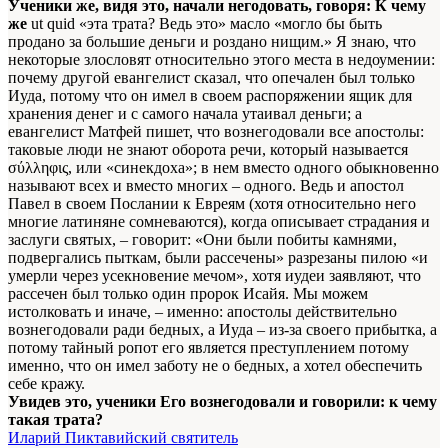
Ученики же, видя это, начали негодовать, говоря: К чему
же
ut quid
«эта трата? Ведь это»
масло
«могло бы быть
продано за большие деньги и роздано нищим.» Я знаю, что
некоторые злословят относительно этого места в недоумении:
почему другой евангелист сказал, что опечален был только
Иуда, потому что он имел в своем распоряжении ящик для
хранения денег и с самого начала утаивал деньги; а
евангелист Матфей пишет, что вознегодовали все апостолы:
таковые люди не знают оборота речи, который называется
σύλληφις, или «синекдоха»; в нем вместо одного обыкновенно
называют всех и вместо многих – одного. Ведь и апостол
Павел в своем Послании к Евреям (хотя относительно него
многие латиняне сомневаются), когда описывает страдания и
заслуги святых, – говорит: «Они были побиты камнями,
подвергались пыткам, были рассечены»
разрезаны пилою
«и
умерли через усекновение мечом», хотя иудеи заявляют, что
рассечен был только один пророк Исайя. Мы можем
истолковать и иначе, – именно: апостолы действительно
вознегодовали ради бедных, а Иуда – из-за своего прибытка, а
потому тайный ропот его является преступлением потому
именно, что он имел заботу не о бедных, а хотел обеспечить
себе кражу.
Увидев это, ученики Его вознегодовали и говорили: к чему
такая трата?
Иларий Пиктавийский святитель