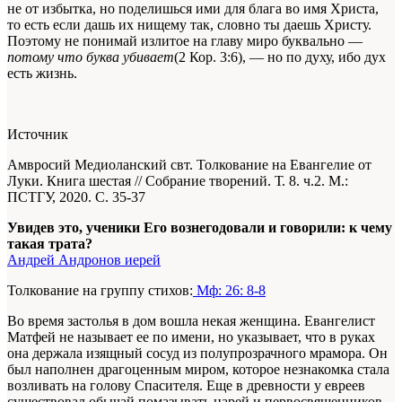
не от избытка, но поделишься ими для блага во имя Христа,
то есть если дашь их нищему так, словно ты даешь Христу.
Поэтому не понимай излитое на главу миро буквально —
потому что буква убивает
(2 Кор. 3:6), — но по духу, ибо дух
есть жизнь.
Источник
Амвросий Медиоланский свт. Толкование на Евангелие от
Луки. Книга шестая // Собрание творений. Т. 8. ч.2. М.:
ПСТГУ, 2020. С. 35-37
Увидев это, ученики Его вознегодовали и говорили: к чему
такая трата?
Андрей Андронов иерей
Толкование на группу стихов:
Мф: 26: 8-8
Во время застолья в дом вошла некая жен­щина. Евангелист
Матфей не называет ее по имени, но указывает, что в руках
она держала изящный сосуд из полупрозрачного мрамора. Он
был наполнен драгоценным миром, кото­рое незнакомка стала
возливать на голову Спа­сителя. Еще в древности у евреев
существовал обычай помазывать царей и первосвященни­ков.