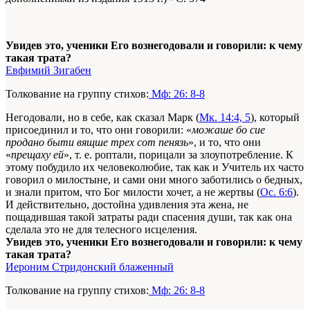
Увидев это, ученики Его вознегодовали и говорили: к чему
такая трата?
Евфимий Зигабен
Толкование на группу стихов:
Мф: 26: 8-8
Негодовали, но в себе, как сказал Марк (
Мк. 14:4, 5
), который
присоединил и то, что они говорили: «
можаше бо сие
продано быти вящше трех сот пенязь
», и то, что они
«
прещаху ей
», т. е. роптали, порицали за злоупотребление. К
этому побудило их человеколюбие, так как и Учитель их часто
говорил о милостыне, и сами они много заботились о бедных,
и знали притом, что Бог милости хочет, а не жертвы (
Ос. 6:6
).
И действительно, достойна удивления эта жена, не
пощадившая такой затраты ради спасения души, так как она
сделала это не для телесного исцеления.
Увидев это, ученики Его вознегодовали и говорили: к чему
такая трата?
Иероним Стридонский блаженный
Толкование на группу стихов:
Мф: 26: 8-8