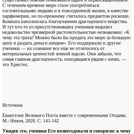
С течением времени миро стало употреб­ляться
состоятельными людьми и в повсе­дневной жизни, в качестве
парфюмерии, но по-прежнему считалось предметом роскоши.
Комната наполнилась благоуханием драгоцен­ного вещества.
И тут кто-то из присутствовав­ших учеников выразил
недовольство чрезмер­ной расточительностью незнакомки: «К
чему эта трата? Можно было бы продать это миро за большую
цену и раздать деньги нищим». Его поддержали и другие
ученики — их сознание все еще не отлепилось от
материальных цен­ностей земной юдоли. Они забыли, что
самая главная драгоценность, находящаяся рядом с ними, —
это Христос.
Источник
Евангелие Великого Поста вместе с современными Отцами.
М.: Никея, 2020. С. 141-142
Увидев это, ученики Его вознегодовали и говорили: к чему