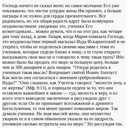
Господь ничего не сказал жене; но самое молчание Его уже
показывало, что чистое усердие жены Им принято, а больше
награды и не нужно для сердца признательного. Все
радовались, но эта общая радость вдруг была возмущена
неудовольствием: увидевши это, ученики Его
вознегодовали... можно думать, что и на этот раз, как четыре
дня тому назад, в доме Лазаря, когда Мария помазала Господа,
это неудовольствие первый высказал Иуда Искариотский и не
утерпел, чтобы не поделиться своими мыслями с теми из
учеников, которые сидели ближе к нему; а те стали открыто
высказывать свои мысли и говорили: к чему такая трата? Ибо
можно было бы продать это миро за большую цену, больше
чем за 300 динариев и дать нищим. "Откуда родилась в
учениках такая мысль? Вопрошает святой Иоанн Златоуст.
Как могли они согласиться с мнением сребролюбивого
Иуды?" "Они слышали, как Учитель говорил: "милости хочу, а
не жертвы" (Мф. 9:13), и порицали иудеев за то, что они
оставляли важнейшее в законе — суд, милость и веру, и из
всего этого выводили заключение и рассуждали друг с
другом: если Он не принимает всесожжений и древнего
Богослужения, то тем менее примет помазание миром. Так
думали ученики. Не зная мыслей жены, они неуместно
укоряли ее и в самом обвинении указали на ее щедрость,
упомянув сколько истратила она на миро." Но рассуждая так,