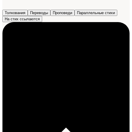
Толкования
Переводы
Проповеди
Параллельные стихи
На стих ссылаются