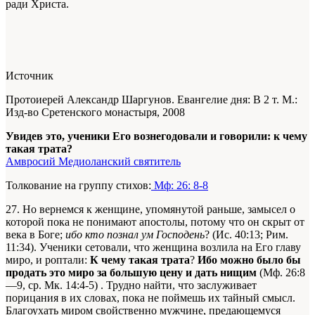
ради Христа.
Источник
Протоиерей Александр Шаргунов. Евангелие дня: В 2 т. М.:
Изд-во Сретенского монастыря, 2008
Увидев это, ученики Его вознегодовали и говорили: к чему
такая трата?
Амвросий Медиоланский святитель
Толкование на группу стихов:
Мф: 26: 8-8
27. Но вернемся к женщине, упомянутой раньше, замысел о
которой пока не понимают апостолы, потому что он скрыт от
века в Боге;
ибо кто познал ум Господень
? (Ис. 40:13; Рим.
11:34). Ученики сетовали, что женщина возлила на Его главу
миро, и роптали:
К чему такая трата
?
Ибо можно было бы
продать это миро за большую цену и дать нищим
(Мф. 26:8
—9, ср. Мк. 14:4-5) . Трудно найти, что заслуживает
порицания в их словах, пока не поймешь их тайный смысл.
Благоухать миром свойственно мужчине, предающемуся