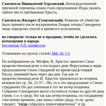
Святитель Иннокентий Херсонский.
Непосредственной
причиной перемены плана стало предложение Иуды указать
тайное место пребывания Христа.
Святитель Филарет (Гумилевский).
Решение об убийстве
было принято после воскрешения Лазаря; теперь Синедрион
лишь определял способ и время его исполнения.
но говорили: только не в праздник, чтобы не сделалось
возмущения в народе.
Боголепов Д.П. профессор
Толкование на группу стихов:
Мф: 26: 5-5
По изображению ев. Матфея, И. Христос закончил Свои
пророчественныя речи о последних днях Иерусалима и мира
предсказанием Своих страданий во время предстоящей
Пасхи, имевшей быть через два дня. Так как те
пророчественныя речи И. Христос произносил во вторник
вечером (по ср. Лк. 21:37—38), то и это предсказание о Своих
страданиях Он дал ученикам в тот же вечер вторника.
Собрание Синедриона могло состояться только на другой день
утром, т.-е. в среду. Но так как вечер вторника, по тогдашнему
счислению времени, уже начал собою среду, то ев. далее
говорит; "
тогда
собрались первосвященники" и пр.