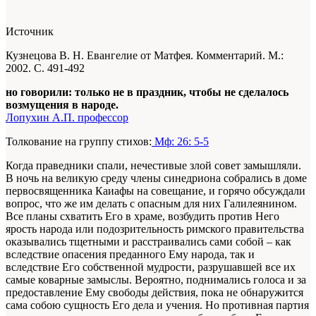
Источник
Кузнецова В. Н. Евангелие от Матфея. Комментарий. М.:
2002. С. 491-492
но говорили: только не в праздник, чтобы не сделалось
возмущения в народе.
Лопухин А.П. профессор
Толкование на группу стихов:
Мф: 26: 5-5
Когда праведники спали, нечестивые злой совет замышляли.
В ночь на великую среду члены синедриона собрались в доме
первосвященника Каиафы на совещание, и горячо обсуждали
вопрос, что же им делать с опасным для них Галилеянином.
Все планы схватить Его в храме, возбудить против Него
ярость народа или подозрительность римского правительства
оказывались тщетными и расстраивались сами собой – как
вследствие опасения преданного Ему народа, так и
вследствие Его собственной мудрости, разрушавшей все их
самые коварные замыслы. Вероятно, поднимались голоса и за
предоставление Ему свободы действия, пока не обнаружится
сама собою сущность Его дела и учения. Но противная партия