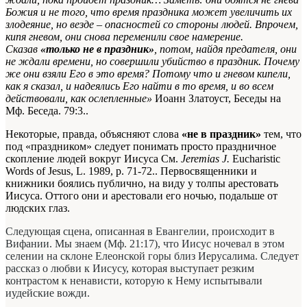
Божия и не того, что время праздника может увеличить их
злодеяние, но везде – опасностей со стороны людей. Впрочем,
кипя гневом, они снова переменили свое намерение.
Сказав
«только не в праздник»
, потом, найдя предателя, они
не ждали времени, но совершили убийство в праздник. Почему
же они взяли Его в это время? Потому что и гневом кипели,
как я сказал, и надеялись Его найти в то время, и во всем
действовали, как ослепленные»
Иоанн Златоуст, Беседы на
Мф. Беседа. 79:3.
.
Некоторые, правда, объясняют слова
«не в праздник»
тем, что
под «праздником» следует понимать просто праздничное
скопление людей вокруг Иисуса
См.
Jeremias J.
Eucharistic
Words of Jesus, L. 1989, p. 71-72.
. Первосвященники и
книжники боялись публично, на виду у толпы арестовать
Иисуса. Оттого они и арестовали его ночью, подальше от
людских глаз.
Следующая сцена, описанная в Евангелии, происходит в
Вифании. Мы знаем (Мф. 21:17), что Иисус ночевал в этом
селении на склоне Елеонской горы близ Иерусалима. Следует
рассказ о любви к Иисусу, которая выступает резким
контрастом к ненависти, которую к Нему испытывали
иудейские вожди.