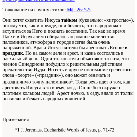
Толкование на группу стихов:
Мф: 26: 5-5
Они хотят схватить Иисуса
тайком
(буквально: «хитростью»),
потому что, как и прежде, они боялись, что народ может
вступиться за Него и поднять восстание. Так как во время
Пасхи в Иерусалим собиралось огромное количество
паломников, атмосфера в городе всегда была очень
напряженной. Враги Иисуса хотели бы арестовать Его
не в
праздник.
Но на самом деле и арест, и казнь состоялись в
пасхальный день. Одни толкователи объясняют это тем, что
членов Синедриона побудило к решительным действиям
предательство Иуды. Но есть и другое понимание греческого
слова «хеорте́» («праздник»), оно может означать и
1
праздничную толпу паломников
. Тогда речь идет о том, как
apeстовать Иисуса в то время, когда Он не был окружен
плотным кольцом людей. Арест ночью, в саду, вдали от толпы
позволял избежать народных волнений.
Примечания
*1 J. Jeremias, Eucharistic Words of Jesus, p. 71‑72.