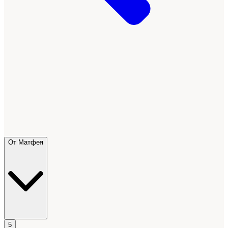
От Матфея
5