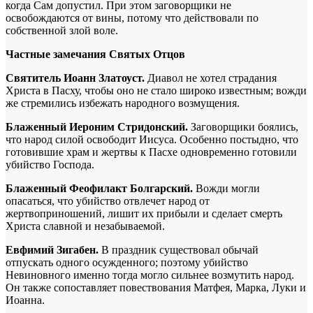
когда Сам допустил. При этом заговорщики не
освобождаются от вины, потому что действовали по
собственной злой воле.
Частные замечания Святых Отцов
Святитель Иоанн Златоуст.
Диавол не хотел страдания
Христа в Пасху, чтобы оно не стало широко известным; вожди
же стремились избежать народного возмущения.
Блаженный Иероним Стридонский.
Заговорщики боялись,
что народ силой освободит Иисуса. Особенно постыдно, что
готовившие храм и жертвы к Пасхе одновременно готовили
убийство Господа.
Блаженный Феофилакт Болгарский.
Вожди могли
опасаться, что убийство отвлечет народ от
жертвоприношений, лишит их прибыли и сделает смерть
Христа славной и незабываемой.
Евфимий Зигабен.
В праздник существовал обычай
отпускать одного осужденного; поэтому убийство
Невиновного именно тогда могло сильнее возмутить народ.
Он также сопоставляет повествования Матфея, Марка, Луки и
Иоанна.