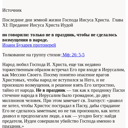
Источник
Последние дни земной жизни Господа Иисуса Христа. Глава
XI: Предание Иисуса Христа Иудой
но говорили: только не в праздник, чтобы не сделалось
возмущения в народе.
Иоанн Бухарев протоиерей
Толкование на группу стихов:
Мф: 26: 5-5
Народ любил Господа И. Христа, еще так недавно
торжественным образом встречал Его при входе в Иерусалим,
как Мессию Своего. Посему понятно опасение врагов
Христовых, чтобы народ не вступился за Него, и не
произошло возмущения, и решение взять Его хитростию,
тайно от народа.
Не в праздник
— так как к празднику Пасхи
стечение народа в Иерусалим было громадное, до двух
миллионов человек. При этом замечает св. Златоуст: «диавол
не хотел, чтобы Христос пострадал в Пасху, дабы страдание
Его не сделалось заметным; но не так произошло, как хотел
диавол и предполагали люди, а как — угодно Богу: найдя
предателя, Иудеи совершили убийство Господа именно в
праздник.»