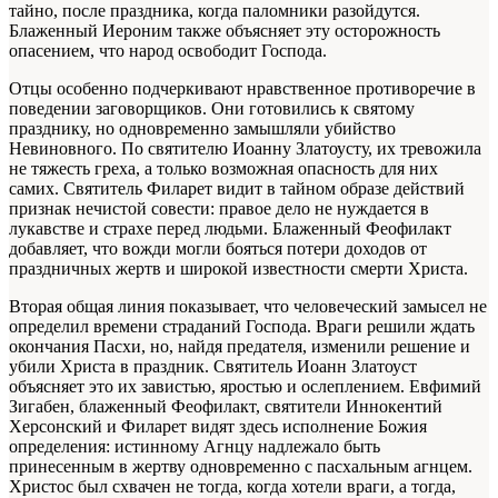
тайно, после праздника, когда паломники разойдутся.
Блаженный Иероним также объясняет эту осторожность
опасением, что народ освободит Господа.
Отцы особенно подчеркивают нравственное противоречие в
поведении заговорщиков. Они готовились к святому
празднику, но одновременно замышляли убийство
Невиновного. По святителю Иоанну Златоусту, их тревожила
не тяжесть греха, а только возможная опасность для них
самих. Святитель Филарет видит в тайном образе действий
признак нечистой совести: правое дело не нуждается в
лукавстве и страхе перед людьми. Блаженный Феофилакт
добавляет, что вожди могли бояться потери доходов от
праздничных жертв и широкой известности смерти Христа.
Вторая общая линия показывает, что человеческий замысел не
определил времени страданий Господа. Враги решили ждать
окончания Пасхи, но, найдя предателя, изменили решение и
убили Христа в праздник. Святитель Иоанн Златоуст
объясняет это их завистью, яростью и ослеплением. Евфимий
Зигабен, блаженный Феофилакт, святители Иннокентий
Херсонский и Филарет видят здесь исполнение Божия
определения: истинному Агнцу надлежало быть
принесенным в жертву одновременно с пасхальным агнцем.
Христос был схвачен не тогда, когда хотели враги, а тогда,