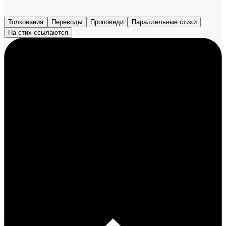
Толкования
Переводы
Проповеди
Параллельные стихи
На стих ссылаются