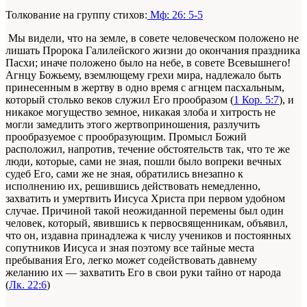
Толкование на группу стихов:
Мф: 26: 5-5
Мы видели, что на земле, в совете человеческом положено не
лишать Пророка Галилейского жизни до окончания праздника
Пасхи; иначе положено было на небе, в совете Всевышнего!
Агнцу Божьему, вземлющему грехи мира, надлежало быть
принесенным в жертву в одно время с агнцем пасхальным,
который столько веков служил Его прообразом (
1 Кор. 5:7
), и
никакое могущество земное, никакая злоба и хитрость не
могли замедлить этого жертвоприношения, разлучить
прообразуемое с прообразующим. Промысл Божий
расположил, напротив, течение обстоятельств так, что те же
люди, которые, сами не зная, пошли было вопреки вечных
судеб Его, сами же не зная, обратились внезапно к
исполнению их, решившись действовать немедленно,
захватить и умертвить Иисуса Христа при первом удобном
случае. Причиной такой неожиданной перемены был один
человек, который, явившись к первосвященникам, объявил,
что он, издавна принадлежа к числу учеников и постоянных
сопутников Иисуса и зная поэтому все тайные места
пребывания Его, легко может содействовать давнему
желанию их — захватить Его в свои руки тайно от народа
(
Лк. 22:6
)