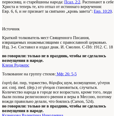
первосвящ. и старейшины народа:
Псал. 2:2
. Распинают в себе
Христа и теперь те, кто отпал от истиннаго вероучения:
Евр. 6, 6, и не признает за святыню „кровь завета":
Евр. 10:29
.
Источник
Краткий толкователь мест Священного Писания,
извращаемых инакомыслящими с православной церковью.
Изд. 3-е. Составил и издал диак. И. Смолин. С-Пб: 1912. С. 18
но говорили: только не в праздник, чтобы не сделалось
возмущения в народе.
Клеон Роджерс
Толкование на группу стихов:
Мф: 26: 5-5
έορτή dat. пир, торжество, θόρυβος шум, возмущение, γένηται
aor. conj. med. (dep.) от γίνομαι становиться, случаться.
Количество народа в городе все возрастало, кроме того, люди
были полны религиозного рвения и веры в Мессию, поэтому
вожди правильно делали, что боялись (Carson, 524).
но говорили: только не в праздник, чтобы не сделалось
возмущения в народе.
Кузнецова Валентина Николаевна