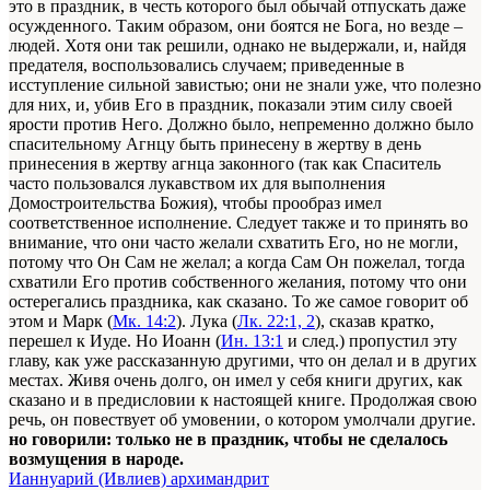
это в праздник, в честь которого был обычай отпускать даже
осужденного. Таким образом, они боятся не Бога, но везде –
людей. Хотя они так решили, однако не выдержали, и, найдя
предателя, воспользовались случаем; приведенные в
исступление сильной завистью; они не знали уже, что полезно
для них, и, убив Его в праздник, показали этим силу своей
ярости против Него. Должно было, непременно должно было
спасительному Агнцу быть принесену в жертву в день
принесения в жертву агнца законного (так как Спаситель
часто пользовался лукавством их для выполнения
Домостроительства Божия), чтобы прообраз имел
соответственное исполнение. Следует также и то принять во
внимание, что они часто желали схватить Его, но не могли,
потому что Он Сам не желал; а когда Сам Он пожелал, тогда
схватили Его против собственного желания, потому что они
остерегались праздника, как сказано. То же самое говорит об
этом и Марк (
Мк. 14:2
). Лука (
Лк. 22:1, 2
), сказав кратко,
перешел к Иуде. Но Иоанн (
Ин. 13:1
и след.) пропустил эту
главу, как уже рассказанную другими, что он делал и в других
местах. Живя очень долго, он имел у себя книги других, как
сказано и в предисловии к настоящей книге. Продолжая свою
речь, он повествует об умовении, о котором умолчали другие.
но говорили: только не в праздник, чтобы не сделалось
возмущения в народе.
Ианнуарий (Ивлиев) архимандрит