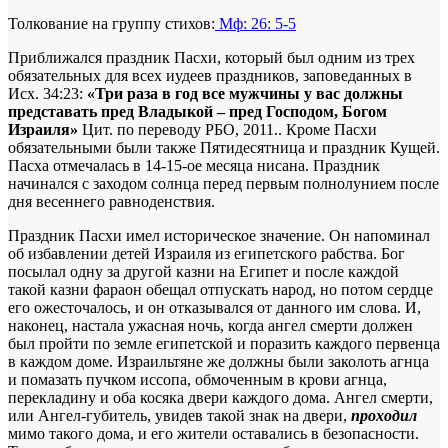
Толкование на группу стихов:
Мф: 26: 5-5
Приближался праздник Пасхи, который был одним из трех
обязательных для всех иудеев праздников, заповеданных в
Исх. 34:23:
«Три раза в год все мужчины у вас должны
представать пред Владыкой – пред Господом, Богом
Израиля»
Цит. по переводу РБО, 2011.. Кроме Пасхи
обязательными были также Пятидесятница и праздник Кущей.
Пасха отмечалась в 14-15-ое месяца нисана. Праздник
начинался с заходом солнца перед первым полнолунием после
дня весеннего равноденствия.
Праздник Пасхи имел историческое значение. Он напоминал
об избавлении детей Израиля из египетского рабства. Бог
посылал одну за другой казни на Египет и после каждой
такой казни фараон обещал отпускать народ, но потом сердце
его ожесточалось, и он отказывался от данного им слова. И,
наконец, настала ужасная ночь, когда ангел смерти должен
был пройти по земле египетской и поразить каждого первенца
в каждом доме. Израильтяне же должны были заколоть агнца
и помазать пучком иссопа, обмоченным в крови агнца,
перекладину и оба косяка двери каждого дома. Ангел смерти,
или Ангел-губитель, увидев такой знак на двери,
проходил
мимо такого дома, и его жители оставались в безопасности.