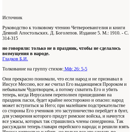
Источник
Руководство к толковому чтению Четвероевангелия и книги
Деяний Апостольских. Д. Боголепов. Издание 5. М.: 1910. - С.
314-315
но говорили: только не в праздник, чтобы не сделалось
возмущения в народе.
Гладков Б.И.
Толкование на группу стихов:
Мф: 26: 5-5
Они прекрасно понимали, что если народ и не признавал в
Иисусе Мессию, все же считал Его выдающимся Пророком и
небывалым Чудотворцем, а потому схватить Его и убить
теперь, когда Иерусалим переполнен пришедшими на
праздник пасхи, будет крайне неосторожно и опасно: народ
может вступиться за Него; при малейшем подстрекательстве
со стороны Его учеников это заступничество перейдет в бунт,
для усмирения которого придут римские войска, и начнутся
все ужасы, которых так страшились члены синедриона. Так
рассуждали теперь главари еврейского народа; и решили взять
Иисуса хитростью и убить, но только все это сделать по