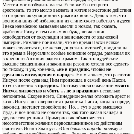
Мессии мог возбудить массы. Если же Его открыто
арестовать, то это могло вызвать и мятеж и жестокие действия
со стороны оккупационных римских войск. Дело в том, что
воспоминания об избавлении из египетского рабства у иудеев
I века неизбежно вызывали мысли о новом, так сказать,
«рабстве» Риму и тем самым возбуждали желание
освободиться от оккупации и зависимости от языческой
империи. Римляне понимали, что во время Пасхи всякое
может случиться и, не желая допустить мятежей, вводили на
это время в Иерусалим особые воинские отряды, размещая их
в крепости Антония рядом с храмом. Так что иудейские
высшие священники и законники резонно хотели все сделать
по-тихому, и уж, конечно,
«не в праздник, чтобы не
сделалось возмущения в народе»
. Но мы знаем, что распятие
Иисуса после суда над Ним произошла в самый день Пасхи,
то есть именно в
праздник
. Поэтому слова о желании
«взять
Иисуса хитростью и убить … не в праздник»
несколько
непонятны. Скорее всего, Синедрион желал отложить арест и
казнь Иисуса до завершения праздника Пасхи, когда в городе,
наконец, настанет спокойствие. Но… тут в дело вмешался
Иуда, и все пошло не совсем так, как того желал Каиафа и
другие священники. Примерно так объясняет это
несоответствие желания первосвященников их действиям
святитель Иоанн Златоуст:
«
Они боялись народа, почему и
ждали, пока пройдет праздник… Заметь: они боятся не гнева