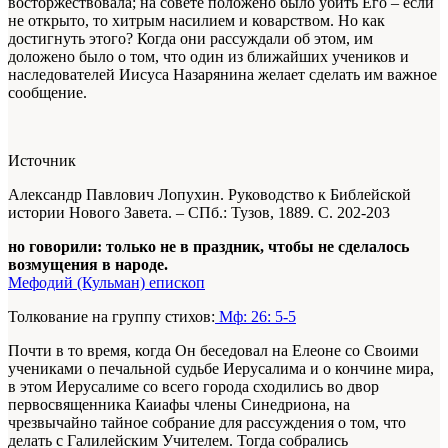
восторжествовала; на совете поло­жено было убить Его – если
не открыто, то хитрым насилием и коварством. Но как
достигнуть этого? Когда они рассуждали об этом, им
доложено было о том, что один из ближайших учеников и
наследователей Иисуса Назарянина желает сделать им важное
сообщение.
Источник
Александр Павлович Лопухин. Руководство к Библейской
истории Нового Завета. – СПб.: Тузов, 1889.
С. 202-203
но говорили: только не в праздник, чтобы не сделалось
возмущения в народе.
Мефодий (Кульман) епископ
Толкование на группу стихов:
Мф: 26: 5-5
Почти в то время, когда Он беседовал на Елеоне со Своими
учениками о печальной судьбе Иерусалима и о кончине мира,
в этом Иерусалиме со всего города сходились во двор
первосвященника Каиафы члены Синедриона, на
чрезвычайно тайное собрание для рассуждения о том, что
делать с Галилейским Учителем. Тогда собрались