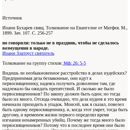
Источник
Иоанн Бухарев свящ. Толкование на Евангелие от Матфея. М.,
1899. Зач. 107. С. 256-257
но говорили: только не в праздник, чтобы не сделалось
возмущения в народе.
Иоанн Златоуст святитель
Толкование на группу стихов:
Мф: 26: 5-5
Видишь ли необыкновенное расстройство в делах иудейских?
Предпринимая дела беззаконные, они идут к
первосвященнику, надеясь получить дозволение там, где
надлежало бы ожидать препятствий. И сколько же было
первосвященников? По закону должен быть один; но тогда
было их много. Отсюда очевидно, что дела иудеев в это время
начинали приходить в упадок. Моисей, как я сказал, повелел
быть одному первосвященнику, и, когда этот умрет, тогда быть
другому, и временем жизни первого определял время
изгнания ненамеренных убийц. Почему же тогда много было
первосвященников? Потому что в последнее время они были