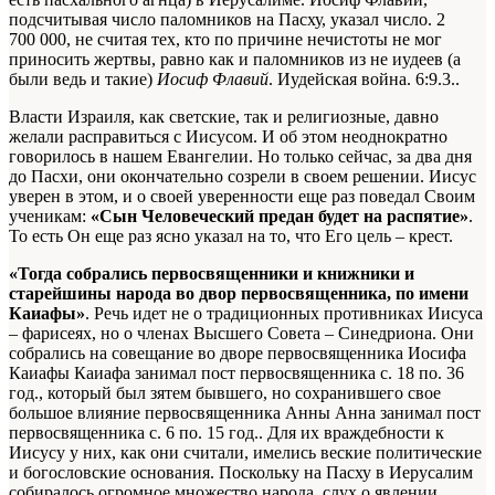
подсчитывая число паломников на Пасху, указал число. 2
700 000, не считая тех, кто по причине нечистоты не мог
приносить жертвы, равно как и паломников из не иудеев (а
были ведь и такие)
Иосиф Флавий
. Иудейская война. 6:9.3.
.
Власти Израиля, как светские, так и религиозные, давно
желали расправиться с Иисусом. И об этом неоднократно
говорилось в нашем Евангелии. Но только сейчас, за два дня
до Пасхи, они окончательно созрели в своем решении. Иисус
уверен в этом, и о своей уверенности еще раз поведал Своим
ученикам:
«Сын Человеческий предан будет на распятие»
.
То есть Он еще раз ясно указал на то, что Его цель – крест.
«Тогда собрались первосвященники и книжники и
старейшины народа во двор первосвященника, по имени
Каиафы»
. Речь идет не о традиционных противниках Иисуса
– фарисеях, но о членах Высшего Совета – Синедриона. Они
собрались на совещание во дворе первосвященника Иосифа
Каиафы
Каиафа занимал пост первосвященника с. 18 по. 36
год.
, который был зятем бывшего, но сохранившего свое
большое влияние первосвященника Анны
Анна занимал пост
первосвященника с. 6 по. 15 год.
. Для их враждебности к
Иисусу у них, как они считали, имелись веские политические
и богословские основания. Поскольку на Пасху в Иерусалим
собиралось огромное множество народа, слух о явлении