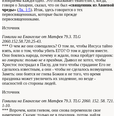
избираемы каждогодно. Это показывает евангелист, когда,
говоря о Захарии, сказал, что он был
«священник из Авиевой
чреды»
(
Лк. 1:5
). Итак, здесь говорится о тех
первосвященниках, которые были прежде
первосвященниками.
Источник
Гомилии на Евангелие от Матфея 79.3. TLG
2060.152.58.720.25-43.
*** О чем же они совещались? О том ли, чтобы Иисуса тайно
взять, или о том, чтобы убить ЕГО? О том и другом вместе.
Они боялись народа, почему и ждали, пока пройдет праздник:
но говорили: только не в праздник
. Дьявол не хотел, чтобы
Христос пострадал в Пасху, для того чтобы страдание Его не
сделалось известным, а они - чтобы не сделалось возмущения.
Заметь: они боятся не гнева Божия и не того, что время
праздника может увеличить их злодеяние, но везде -
опасностей со стороны людей.
Источник
Гомилии на Евангелие от Матфея 79.3. TLG 2060. 152. 58. 721.
1-10.
*** Впрочем, кипя гневом, они снова переменили свое
намерение. Сказав: только не в праздник, потом, найдя