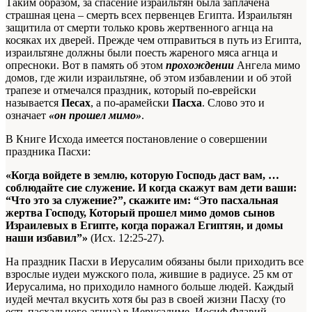
Таким образом, за спасение израильтян была заплачена
страшная цена – смерть всех первенцев Египта. Израильтян
защитила от смерти только кровь жертвенного агнца на
косяках их дверей. Прежде чем отправиться в путь из Египта,
израильтяне должны были поесть жареного мяса агнца и
опресноки. Вот в память об этом
прохождении
Ангела мимо
домов, где жили израильтяне, об этом избавлении и об этой
трапезе и отмечался праздник, который по-еврейски
называется
Песах
, а по-арамейски
Пасха
. Слово это и
означает
«он прошел мимо»
.
В Книге Исхода имеется постановление о совершении
праздника Пасхи:
«Когда войдете в землю, которую Господь даст вам, …
соблюдайте сие служение. И когда скажут вам дети ваши:
“Что это за служение?”, скажите
им
: “Это пасхальная
жертва Господу, Который прошел мимо домов сынов
Израилевых в Египте, когда поражал Египтян, и домы
наши избавил”»
(Исх. 12:25-27).
На праздник Пасхи в Иерусалим обязаны были приходить все
взрослые иудеи мужского пола, жившие в радиусе. 25 км от
Иерусалима, но приходило намного больше людей. Каждый
иудей мечтал вкусить хотя бы раз в своей жизни Пасху (то
есть пасхального агнца) в Иерусалиме. Иосиф Флавий,