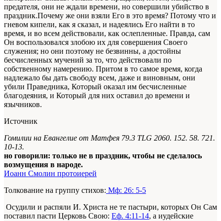
предателя, они не ждали времени, но совершили убийство в
праздник.Почему же они взяли Его в это время? Потому что и
гневом кипели, как я сказал, и надеялись Его найти в то
время, и во всем действовали, как ослепленные. Правда, сам
Он воспользовался злобою их для совершения Своего
служения; но они поэтому не безвинны, а достойны
бесчисленных мучений за то, что действовали по
собственному намерению. Притом в то самое время, когда
надлежало бы дать свободу всем, даже и виновным, они
убили Праведника, Который оказал им бесчисленные
благодеяния, и Который для них оставил до времени и
язычников.
Источник
Гомилии на Евангелие от Матфея 79.3 TLG 2060. 152. 58. 721.
10-13.
но говорили: только не в праздник, чтобы не сделалось
возмущения в народе.
Иоанн Смолин протоиерей
Толкование на группу стихов:
Мф: 26: 5-5
Осудили и распяли И. Христа не те пастыри, которых Он Сам
поставил пасти Церковь Свою:
Еф. 4:11-14
, а иудейские