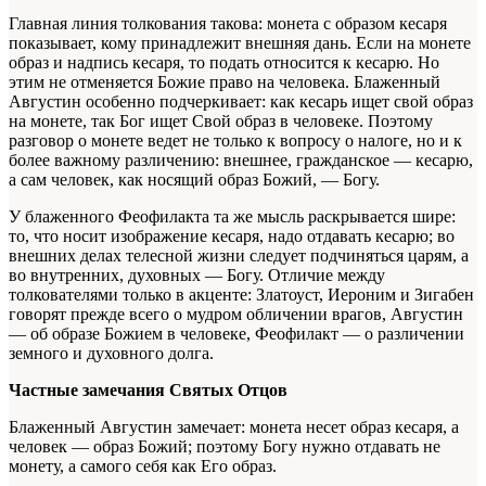
Главная линия толкования такова: монета с образом кесаря
показывает, кому принадлежит внешняя дань. Если на монете
образ и надпись кесаря, то подать относится к кесарю. Но
этим не отменяется Божие право на человека. Блаженный
Августин особенно подчеркивает: как кесарь ищет свой образ
на монете, так Бог ищет Свой образ в человеке. Поэтому
разговор о монете ведет не только к вопросу о налоге, но и к
более важному различению: внешнее, гражданское — кесарю,
а сам человек, как носящий образ Божий, — Богу.
У блаженного Феофилакта та же мысль раскрывается шире:
то, что носит изображение кесаря, надо отдавать кесарю; во
внешних делах телесной жизни следует подчиняться царям, а
во внутренних, духовных — Богу. Отличие между
толкователями только в акценте: Златоуст, Иероним и Зигабен
говорят прежде всего о мудром обличении врагов, Августин
— об образе Божием в человеке, Феофилакт — о различении
земного и духовного долга.
Частные замечания Святых Отцов
Блаженный Августин замечает: монета несет образ кесаря, а
человек — образ Божий; поэтому Богу нужно отдавать не
монету, а самого себя как Его образ.