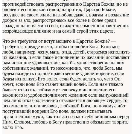
противодействовать распространению Царства Божия, но не
одолеют его никакой силой; напротив, Царство Божие,
несущее на своем знамени любовь даже к врагам и воздаяние
добром за зло, распространяясь все более и более среди
граждан царства мира сего, окажет несомненно нравственно-
возрождающее влияние и на самый строй этих царств.
Что же требуется от вступающего в Царство Божие? —
Требуется, прежде всего, чтобы он любил Бога. Если мы,
любя, например, жену, мать, отца, детей, стараемся исполнять
их желания, и если такое исполнение их желаний доставляют
нам истинное удовольствие, как бы удовлетворение наших
собственных желаний, то несомненно, что, любя Бога, мы
будем находить полное нравственное удовлетворение, если
будем исполнять Его волю, если будем делать то, чего Он
хочет, если воля Его станет нашей волей. Если нам тяжело
бывает отказать любимому человеку в исполнении его
законного и удобоисполнимого желания; если вынужденный
чем-либо отказ болезненно отзывается в любящем сердце, то
несомненно, что и человек, любящий Бога, но почему-либо
поступивший вопреки Его воле, должен испытывать
нравственные муки, как только сознает себя виновным перед
Ним. Словом, любовь к Богу нравственно обязывает творить
волю Его.