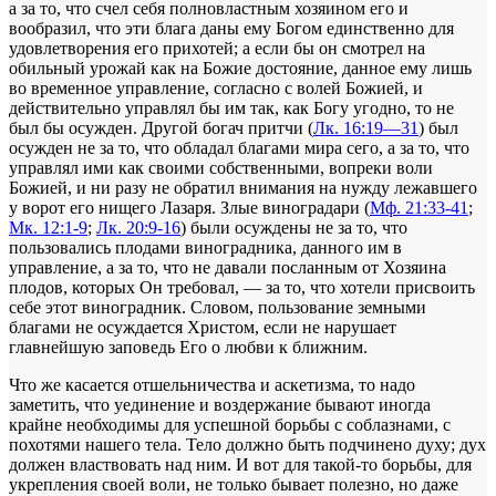
а за то, что счел себя полновластным хозяином его и
вообразил, что эти блага даны ему Богом единственно для
удовлетворения его прихотей; а если бы он смотрел на
обильный урожай как на Божие достояние, данное ему лишь
во временное управление, согласно с волей Божией, и
действительно управлял бы им так, как Богу угодно, то не
был бы осужден. Другой богач притчи (
Лк. 16:19—31
) был
осужден не за то, что обладал благами мира сего, а за то, что
управлял ими как своими собственными, вопреки воли
Божией, и ни разу не обратил внимания на нужду лежавшего
у ворот его нищего Лазаря. Злые виноградари (
Мф. 21:33-41
;
Мк. 12:1-9
;
Лк. 20:9-16
) были осуждены не за то, что
пользовались плодами виноградника, данного им в
управление, а за то, что не давали посланным от Хозяина
плодов, которых Он требовал, — за то, что хотели присвоить
себе этот виноградник. Словом, пользование земными
благами не осуждается Христом, если не нарушает
главнейшую заповедь Его о любви к ближним.
Что же касается отшельничества и аскетизма, то надо
заметить, что уединение и воздержание бывают иногда
крайне необходимы для успешной борьбы с соблазнами, с
похотями нашего тела. Тело должно быть подчинено духу; дух
должен властвовать над ним. И вот для такой-то борьбы, для
укрепления своей воли, не только бывает полезно, но даже