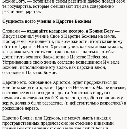
Божие Богу, — оставили в своем развитии далеко позади себя
те государства, которые смешивают эти два совершенно
различные царства.
Сущность всего учения о Царстве Божием
Словами —
отдавайте кесарево кесарю, а Божие Богу
—
Иисус закончил учение Свое о Царстве Божием на земле.
Постараемся же подвести, по возможности, итог сказанному
об этом Царстве. Иисус Христос учил, как мы должны жить,
как должны устроить свою жизнь здесь, на земле, чтобы
достигнуть вечного блаженства в Царстве Небесном.
Устраивающие свою жизнь согласно возвещенной Им воле
Божией, исполняющие эту волю, как царский закон,
составляют Царство Божие.
Царство это, основанное Христом, будет продолжаться до
кончины мира и открытия Царства Небесного. Малое вначале,
состоявшее всего из одиннадцати Апостолов и других
немногих последователей Христа, оно, подобно горчичному
зерну, должно было разрастись (и действительно разрослось) в
роскошное дерево.
Царство Божие, или Церковь, не может иметь никаких
пространственных пределов; оно не стеснено никакими
границами стран земных; оно везде, где любят Бога и