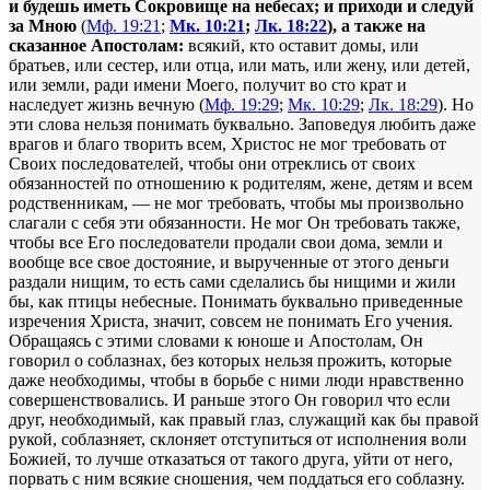
и будешь иметь Сокровище на небесах; и приходи и следуй
за Мною
(
Мф. 19:21
;
Мк. 10:21
;
Лк. 18:22
), а также на
сказанное Апостолам:
всякий, кто оставит домы, или
братьев, или сестер, или отца, или мать, или жену, или детей,
или земли, ради имени Моего, получит во сто крат и
наследует жизнь вечную (
Мф. 19:29
;
Мк. 10:29
;
Лк. 18:29
). Но
эти слова нельзя понимать буквально. Заповедуя любить даже
врагов и благо творить всем, Христос не мог требовать от
Своих последователей, чтобы они отреклись от своих
обязанностей по отношению к родителям, жене, детям и всем
родственникам, — не мог требовать, чтобы мы произвольно
слагали с себя эти обязанности. Не мог Он требовать также,
чтобы все Его последователи продали свои дома, земли и
вообще все свое достояние, и вырученные от этого деньги
раздали нищим, то есть сами сделались бы нищими и жили
бы, как птицы небесные. Понимать буквально приведенные
изречения Христа, значит, совсем не понимать Его учения.
Обращаясь с этими словами к юноше и Апостолам, Он
говорил о соблазнах, без которых нельзя прожить, которые
даже необходимы, чтобы в борьбе с ними люди нравственно
совершенствовались. И раньше этого Он говорил что если
друг, необходимый, как правый глаз, служащий как бы правой
рукой, соблазняет, склоняет отступиться от исполнения воли
Божией, то лучше отказаться от такого друга, уйти от него,
порвать с ним всякие сношения, чем поддаться его соблазну.