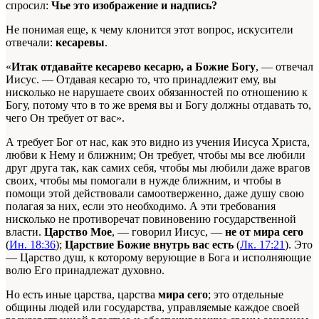
спросил:
Чье это изображение и надпись?
Не понимая еще, к чему клонится этот вопрос, искусители
отвечали:
кесаревы
.
«
Итак отдавайте кесарево кесарю, а Божие Богу
, — отвечал
Иисус. — Отдавая кесарю то, что принадлежит ему, вы
нисколько не нарушаете своих обязанностей по отношению к
Богу, потому что в то же время вы и Богу должны отдавать то,
чего Он требует от вас».
А требует Бог от нас, как это видно из учения Иисуса Христа,
любви к Нему и ближним; Он требует, чтобы мы все любили
друг друга так, как самих себя, чтобы мы любили даже врагов
своих, чтобы мы помогали в нужде ближним, и чтобы в
помощи этой действовали самоотверженно, даже душу свою
полагая за них, если это необходимо. А эти требования
нисколько не противоречат повиновению государственной
власти.
Царство Мое
, — говорил Иисус, —
не от мира сего
(
Ин. 18:36
);
Царствие Божие внутрь вас есть
(
Лк. 17:21
). Это
— Царство душ, к которому верующие в Бога и исполняющие
волю Его принадлежат духовно.
Но есть иные царства, царства
мира сего
; это отдельные
общины людей или государства, управляемые каждое своей