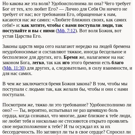
Но какова же эта воля? Удобоисполнима ли она? Чего требует
Бог от тех, кто любит Его? — Лично для Себя Он ничего не
требует от нас; все требования Его, обращенные к нам,
касаются нас же самих: «Любите ближних своих, как самих
себя!» и:
как хотите, чтобы с вами поступали люди, так
поступайте и вы с ними
(
Мф. 7:12
). Вот воля Божия, вот
устав Царства Его.
Законы царств мира сего налагают нередко на людей бремена
неудобоносимые и составляют тяжкое, иногда бесцельное и
бесполезное для других, иго.
Бремя
же, налагаемое на нас
законом Бога,
легко
, так как
иго
этого бремени есть
благо
(
Мф. 11:30
) для других, а, следовательно, в силу взаимности, и
для нас самих.
В чем же заключается бремя Божия закона? В том, чтобы мы
поступали с людьми так, как желали бы, чтобы и они с нами
поступали.
Посмотрим же, тяжко ли это требование? Удобоисполнимо ли
оно? — Ты, вероятно, испытывал не раз щемящую боль
сердца, когда сознавал, что многие, даже близкие к тебе люди,
не любят тебя и нисколько не стесняются открыто проявлять
свое нерасположение к тебе? И ты осуждал их за их
бессердечность. Но заглянул ли ты в свое сердце? Спросил ли