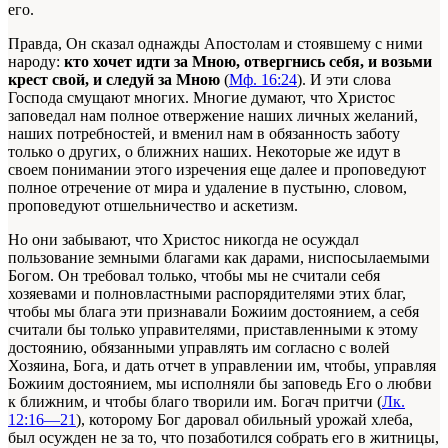
его.
Правда, Он сказал однажды Апостолам и стоявшему с ними
народу:
кто хочет идти за Мною, отвергнись себя, и возьми
крест свой, и следуй за Мною
(
Мф. 16:24
). И эти слова
Господа смущают многих. Многие думают, что Христос
заповедал нам полное отвержение наших личных желаний,
наших потребностей, и вменил нам в обязанность заботу
только о других, о ближних наших. Некоторые же идут в
своем понимании этого изречения еще далее и проповедуют
полное отречение от мира и удаление в пустыню, словом,
проповедуют отшельничество и аскетизм.
Но они забывают, что Христос никогда не осуждал
пользование земными благами как дарами, ниспосылаемыми
Богом. Он требовал только, чтобы мы не считали себя
хозяевами и полновластными распорядителями этих благ,
чтобы мы блага эти признавали Божиим достоянием, а себя
считали бы только управителями, приставленными к этому
достоянию, обязанными управлять им согласно с волей
Хозяина, Бога, и дать отчет в управлении им, чтобы, управляя
Божиим достоянием, мы исполняли бы заповедь Его о любви
к ближним, и чтобы благо творили им. Богач притчи (
Лк.
12:16—21
), которому Бог даровал обильный урожай хлеба,
был осужден не за то, что позаботился собрать его в житницы,