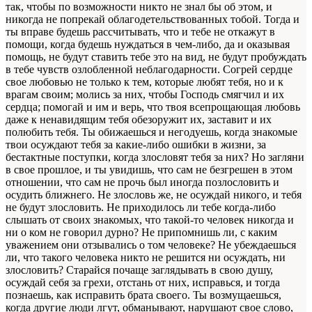
так, чтобы по возможности никто не знал бы об этом, и
никогда не попрекай облагодетельствованных тобой. Тогда и
ты вправе будешь рассчитывать, что и тебе не откажут в
помощи, когда будешь нуждаться в чем-либо, да и оказывая
помощь, не будут ставить тебе это на вид, не будут пробуждать
в тебе чувств озлобленной неблагодарности. Согрей сердце
свое любовью не только к тем, которые любят тебя, но и к
врагам своим; молись за них, чтобы Господь смягчил и их
сердца; помогай и им и верь, что твоя всепрощающая любовь
даже к ненавидящим тебя обезоружит их, заставит и их
полюбить тебя. Ты обижаешься и негодуешь, когда знакомые
твои осуждают тебя за какие-либо ошибки в жизни, за
бестактные поступки, когда злословят тебя за них? Но загляни
в свое прошлое, и ты увидишь, что сам не безгрешен в этом
отношении, что сам не прочь был иногда позлословить и
осудить ближнего. Не злословь же, не осуждай никого, и тебя
не будут злословить. Не приходилось ли тебе когда-либо
слышать от своих знакомых, что такой-то человек никогда и
ни о ком не говорил дурно? Не припомнишь ли, с каким
уважением они отзывались о том человеке? Не убеждаешься
ли, что такого человека никто не решится ни осуждать, ни
злословить? Старайся почаще заглядывать в свою душу,
осуждай себя за грехи, отстань от них, исправься, и тогда
познаешь, как исправить брата своего. Ты возмущаешься,
когда другие люди лгут, обманывают, нарушают свое слово,