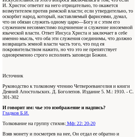
И. Христос ответит на него отрицательно, то окажется
возмутителем против римской власти; если утвердительно, то
оскорбит народ, который, наставляемый фарисеями, думал,
что он обязан служить одному царю—Богу и с этим его
служением несовместимо подчинение и служение иноземной
языческой власти. Ответ Иисуса Христа и заключает в себе
именно мысль, что оба эти служения соединимы, что должно
возвращать земной власти часть того, что под ея
покровительством нажито, но что это не препятствует
одновременно строго исполнять заповеди Божии.
Источник
Руководство к толковому чтению Четвероевангелия и книги
Деяний Апостольских. Д. Боголепов. Издание 5. М.: 1910. - С.
301-302
И говорит им: чье это изображение и надпись?
Гладков Б.И.
Толкование на группу стихов:
Мф: 22: 20-20
Взяв монету и посмотрев на нее, Он отдал ее обратно и