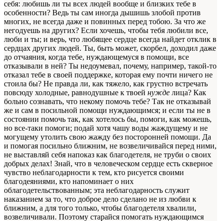
себя: любишь ли ты всех людей вообще и близких тебе в
особенности? Ведь ты сам иногда дышишь злобой против
многих, не всегда даже и повинных перед тобою. За что же
негодуешь на других? Если хочешь, чтобы тебя любили все,
люби и ты; и верь, что любящее сердце всегда найдет отклик в
сердцах других людей. Ты, быть может, скорбел, доходил даже
до отчаяния, когда тебе, нуждающемуся в помощи, все
отказывали в ней? Ты недоумевал, почему, например, такой-то
отказал тебе в своей поддержке, которая ему почти ничего не
стоила бы? Не правда ли, как тяжело, как грустно встречать
повсюду холодные, равнодушные к твоей
нужде
лица? Как
больно сознавать, что некому помочь тебе? Так не отказывай
же и сам в посильной помощи нуждающимся; и если ты не в
состоянии помочь так, как хотелось бы, помоги, как можешь,
но все-таки помоги; подай хотя чашу воды жаждущему и не
могущему утолить свою жажду без посторонней помощи. Да
и помогая посильно ближним, не возвеличивайся перед ними,
не выставляй себя напоказ как благодетеля, не труби о своих
добрых делах! Знай, что в человеческом сердце есть скверное
чувство неблагодарности к тем, кто рисуется своими
благодеяниями, кто напоминает о них
облагодетельствованным; эта неблагодарность служит
наказанием за то, что доброе дело сделано не из любви к
ближним, а для того только, чтобы благодетеля хвалили,
возвеличивали. Поэтому старайся помогать нуждающимся