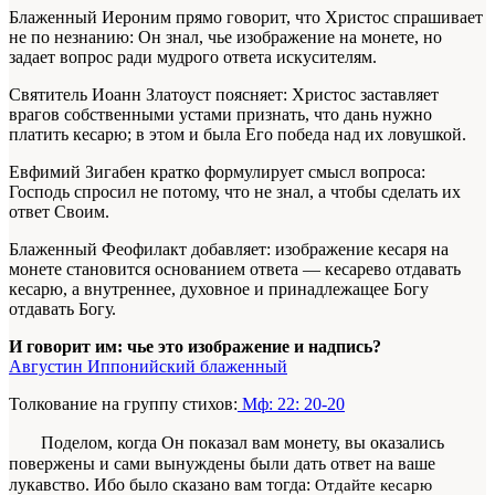
Блаженный Иероним прямо говорит, что Христос спрашивает
не по незнанию: Он знал, чье изображение на монете, но
задает вопрос ради мудрого ответа искусителям.
Святитель Иоанн Златоуст поясняет: Христос заставляет
врагов собственными устами признать, что дань нужно
платить кесарю; в этом и была Его победа над их ловушкой.
Евфимий Зигабен кратко формулирует смысл вопроса:
Господь спросил не потому, что не знал, а чтобы сделать их
ответ Своим.
Блаженный Феофилакт добавляет: изображение кесаря на
монете становится основанием ответа — кесарево отдавать
кесарю, а внутреннее, духовное и принадлежащее Богу
отдавать Богу.
И говорит им: чье это изображение и надпись?
Августин Иппонийский блаженный
Толкование на группу стихов:
Мф: 22: 20-20
Поделом, когда Он показал вам монету, вы оказались
повержены и сами вы­нуждены были дать ответ на ваше
лукавство. Ибо было сказано вам тогда:
Отдайте кесарю