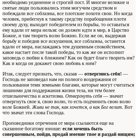
необходимо уединение и строгий пост. И многие великие и
святые люди пользовались этим могучим средством и
побеждали все соблазны, все плотские похоти свои. Но когда
человек, прибегнув к такому средству порабощения плоти
своему духу, выходит победителем из борьбы, то оставаться
ему вдали от мира нельзя: он должен идти в мир, в Царство
Божие, и там творить волю Божию. Если же он, выдержав
борьбу и победив все искушения, все соблазны, останется
вдали от мира, наслаждаясь тем душевным спокойствием,
какое настает после такой победы, то как же он исполнит
заповедь о любви к ближним? Как он будет благо творить им?
Как и когда он докажет свою любовь к ним?
Итак, следует признать, что, сказав —
отвергнись себя!
—
Господь не заповедал нам ни полного воздержания от
пользования теми земными благами, которые могут считаться
лишними для поддержания жизни тела, ни тем более
отшельничества и аскетизма.
Отвергнуть себя
— значит
отвергнуть свое я, свою волю, то есть подчинить свою волю
воле Божией.
Живи не так, как хочется, а как Бог велит.
Вот
что значат эти слова Господа.
Проповедники отречения от мира ссылаются еще на
сказанное богатому юноше:
если хочешь быть
совершенным, пойди, продай имение твое и раздай нищим;