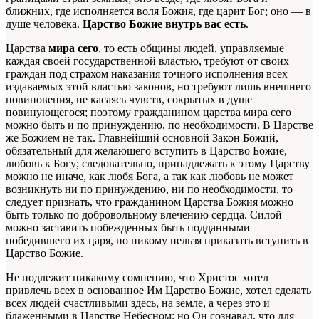
ближних, где исполняется воля Божия, где царит Бог; оно — в
душе человека.
Царство Божие внутрь вас есть
.
Царства
мира сего
, то есть общины людей, управляемые
каждая своей государственной властью, требуют от своих
граждан под страхом наказания точного исполнения всех
издаваемых этой властью законов, но требуют лишь внешнего
повиновения, не касаясь чувств, сокрытых в душе
повинующегося; поэтому гражданином царства мира сего
можно быть и по принуждению, по необходимости. В Царстве
же Божием не так. Главнейший основной Закон Божий,
обязательный для желающего вступить в Царство Божие, —
любовь к Богу; следовательно, принадлежать к этому Царству
можно не иначе, как любя Бога, а так как любовь не может
возникнуть ни по принуждению, ни по необходимости, то
следует признать, что гражданином Царства Божия можно
быть только по добровольному влечению сердца. Силой
можно заставить побежденных быть подданными
победившего их царя, но никому нельзя приказать вступить в
Царство Божие.
Не подлежит никакому сомнению, что Христос хотел
привлечь всех в основанное Им Царство Божие, хотел сделать
всех людей счастливыми здесь, на земле, а через это и
блаженными в Царстве Небесном; но Он сознавал, что для