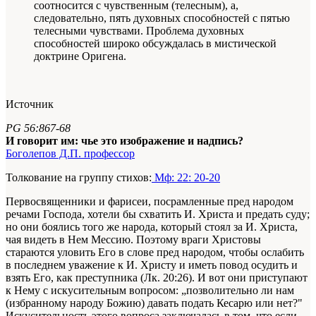
соотносится с чувственным (телесным), а,
следовательно, пять духовных способностей с пятью
телесными чувствами. Проблема духовных
способностей широко обсуждалась в мистической
доктрине Оригена.
Источник
PG 56:867-68
И говорит им: чье это изображение и надпись?
Боголепов Д.П. профессор
Толкование на группу стихов:
Мф: 22: 20-20
Первосвященники и фарисеи, посрамленные пред народом
речами Господа, хотели бы схватить И. Христа и предать суду;
но они боялись того же народа, который стоял за И. Христа,
чая видеть в Нем Мессию. Поэтому враги Христовы
стараются уловить Его в слове пред народом, чтобы ослабить
в последнем уважение к И. Христу и иметь повод осудить и
взять Его, как преступника (Лк. 20:26). И вот они приступают
к Нему с искусительным вопросом: „позволительно ли нам
(избранному народу Божию) давать подать Кесарю или нет?"
Искусительность этого вопроса заключалась в том, что если