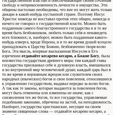
государственной властью и обеспечивающие своим сочленам
свободу и неприкосновенность личности и имущества. Эти
общины настолько необходимы, что вне их могут жить только
дикари в какой-нибудь пустынной стране. Поэтому Иисус
Христос никогда не восставал против этих общин, никогда и
ничего не говорил о государственной власти. Можно быть
подданным самого благоустроенного государства и в то же
время быть безбожником, любить только себя и ненавидеть
всех ближних; и, наоборот, можно быть подданным какого-
нибудь изверга, вроде Нерона, и в то же время душой всецело
принадлежать к Царству Божию, безбоязненно творя волю
Бога. Эта мысль, впервые высказанная Иисусом в Его
изречении
отдавайте кесарево кесарю, а Божие Богу
, была
неизвестна государствам древнего мира; там каждый глава
государства присваивал себе и духовную власть, вмешивался
и во внутренний мир человеческой души; каждый царь был в
то же время и верховным жрецом или служителем своих
народных (языческих) богов и свои повеления, относившиеся
к управлению государством, выдавал нередко за волю богов.
А так как те законы, которые выдаются за повеления богов,
могут быть отменены или изменены не иначе, как с
соизволения тех же богов, то все государства, управляемые
подобными законами, обречены на застой, на неподвижность.
Наоборот, государства христианские, несущие на своем
знамени священные слова — отдавайте кесарево кесарю, а