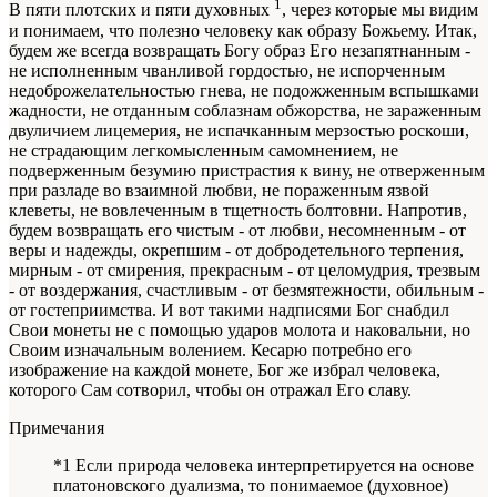
1
В пяти плотских и пяти духовных
, через которые мы видим
и понимаем, что полезно человеку как образу Божьему. Итак,
будем же всегда возвращать Богу образ Его незапятнанным -
не исполненным чванливой гордостью, не испорченным
недоброжелательностью гнева, не подожженным вспышками
жадности, не отданным соблазнам обжорства, не зараженным
двуличием лицемерия, не испачканным мерзостью роскоши,
не страдающим легкомысленным самомнением, не
подверженным безумию пристрастия к вину, не отверженным
при разладе во взаимной любви, не пораженным язвой
клеветы, не вовлеченным в тщетность болтовни. Напротив,
будем возвращать его чистым - от любви, несомненным - от
веры и надежды, окрепшим - от добродетельного терпения,
мирным - от смирения, прекрасным - от целомудрия, трезвым
- от воздержания, счастливым - от безмятежности, обильным -
от гостеприимства. И вот такими надписями Бог снабдил
Свои монеты не с помощью ударов молота и наковальни, но
Своим изначальным волением. Кесарю потребно его
изображение на каждой монете, Бог же избрал человека,
которого Сам сотворил, чтобы он отражал Его славу.
Примечания
*1 Если природа человека интерпретируется на основе
платоновского дуализма, то понимаемое (духовное)