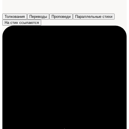
Толкования
Переводы
Проповеди
Параллельные стихи
На стих ссылаются