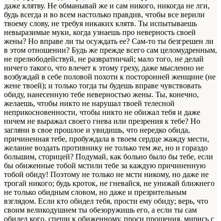
даже клятву. Не обманывай же и сам никого, никогда не лги,
будь всегда и во всем настолько правдив, чтобы все верили
твоему слову, не требуя никаких клятв. Ты испытываешь
невыразимые муки, когда узнаешь про неверность своей
жены? Но вправе ли ты осуждать ее? Сам-то ты безгрешен ли
в этом отношении? Будь же прежде всего сам целомудренным,
не прелюбодействуй, не развратничай; мало того, не делай
ничего такого, что влечет к этому греху, даже мысленно не
возбуждай в себе половой похоти к посторонней женщине (не
жене твоей); и только тогда ты будешь вправе чувствовать
обиду, нанесенную тебе неверностью жены. Ты, конечно,
желаешь, чтобы никто не нарушал твоей телесной
неприкосновенности, чтобы никто не обижал тебя и даже
ничем не выражал своего гнева или презрения к тебе? Но
загляни в свое прошлое и увидишь, что нередко обида,
причиненная тебе, пробуждала в твоем сердце жажду мести,
желание воздать противнику не только тем же, но и гораздо
большим, сторицей? Подумай, как больно было бы тебе, если
бы обиженные тобой мстили тебе за каждую причиненную
тобой обиду! Поэтому не только не мсти никому, но даже не
трогай никого; будь кроток, не гневайся, не унижай ближнего
не только обидным словом, но даже и презрительным
взглядом. Если кто обидел тебя, прости ему обиду; верь, что
своим великодушием ты обезоружишь его, а если ты сам
обидел кого, спеши к обиженному, проси прощения, мирись с