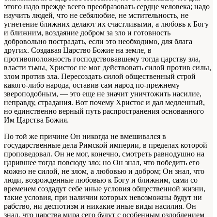
этого надо прежде всего преобразовать сердце человека; надо
научить людей, что не себялюбие, не мстительность, не
угнетение ближних делают их счастливыми, а любовь к Богу
и ближним, воздаяние добром за зло и готовность
добровольно пострадать, если это необходимо, для блага
других. Создавая Царство Божие на земле, в
противоположность господствовавшему тогда царству зла,
власти тьмы, Христос не мог действовать силой против силы,
злом против зла. Пересоздать силой общественный строй
какого-либо народа, оставив сам народ по-прежнему
звероподобным, — это еще не значит уничтожить насилие,
неправду, страдания. Вот почему Христос и дал медленный,
но единственно верный путь распространения основанного
Им Царства Божия.
По той же причине Он никогда не вмешивался в
государственные дела Римской империи, в пределах которой
проповедовал. Он не мог, конечно, смотреть равнодушно на
царившее тогда повсюду зло; но Он знал, что победить его
можно не силой, не злом, а любовью и добром; Он знал, что
люди, возрожденные любовью к Богу и ближним, сами со
временем создадут себе иные условия общественной жизни,
такие условия, при наличии которых невозможны будут ни
рабство, ни деспотизм и никакие иные виды насилия. Он
знал, что царства мира сего будут с особенным озлоблением