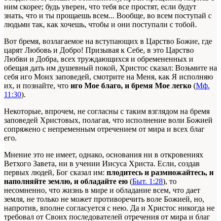
ним скорее; будь уверен, что тебя все простят, если будут
знать, что и ты прощаешь всем... Вообще, во всем поступай с
людьми так, как хочешь, чтобы и они поступали с тобой.
Вот бремя, возлагаемое на вступающих в Царство Божие, где
царят Любовь и Добро! Призывая к Себе, в это Царство
Любви и Добра, всех труждающихся и обремененных и
обещая дать им душевный покой, Христос сказал: Возьмите на
себя иго Моих заповедей, смотрите на Меня, как Я исполняю
их, и познайте, что
иго Мое благо, и бремя Мое легко
(
Мф.
11:30
).
Некоторые, впрочем, не согласны с таким взглядом на бремя
заповедей Христовых, полагая, что исполнение воли Божией
сопряжено с непременным отречением от мира и всех благ
его.
Мнение это не имеет, однако, основания ни в откровениях
Ветхого Завета, ни в учении Иисуса Христа. Если, создав
первых людей, Бог сказал им:
плодитесь и размножайтесь, и
наполняйте землю, и обладайте ею
(
Быт. 1:28
), то
несомненно, что жизнь в мире и обладание всем, что дает
земля, не только не может противоречить воле Божией, но,
напротив, вполне согласуется с нею. Да и Христос никогда не
требовал от Своих последователей отречения от мира и благ