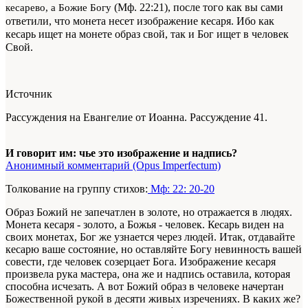
(Мф. 22:21), после того как вы сами
кесарево, а Божие Богу
ответили, что монета несет изображение кесаря. Ибо как
кесарь ищет на монете образ свой, так и Бог ищет в человек
Свой.
Источник
Рассуждения на Евангелие от Иоанна. Рассуждение 41.
И говорит им: чье это изображение и надпись?
Анонимный комментарий (Opus Imperfectum)
Толкование на группу стихов:
Мф: 22: 20-20
Образ Божий не запечатлен в золоте, но отражается в людях.
Монета кесаря - золото, а Божья - человек. Кесарь виден на
своих монетах, Бог же узнается через людей. Итак, отдавайте
кесарю ваше состояние, но оставляйте Богу невинность вашей
совести, где человек созерцает Бога. Изображение кесаря
произвела рука мастера, она же и надпись оставила, которая
способна исчезать. А вот Божий образ в человеке начертан
Божественной рукой в десяти живых изречениях. В каких же?