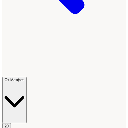
От Матфея
20