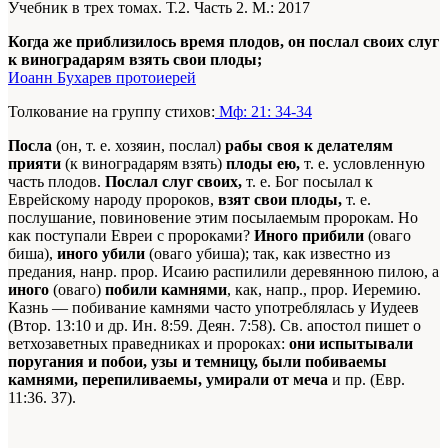
Учебник в трех томах. Т.2. Часть 2. М.: 2017
Когда же приблизилось время плодов, он послал своих слуг
к виноградарям взять свои плоды;
Иоанн Бухарев протоиерей
Толкование на группу стихов:
Мф: 21: 34-34
Посла
(он, т. е. хозяин, послал)
рабы своя к делателям
прияти
(к виноградарям взять)
плоды ею,
т. е. условленную
часть плодов.
Послал слуг своих,
т. е. Бог посылал к
Еврейскому народу пророков,
взят свои плоды,
т. е.
послушание, повиновение этим посылаемым пророкам. Но
как поступали Евреи с пророками?
Иного прибили
(оваго
биша),
иного убили
(оваго убиша); так, как известно из
предания, нанр. прор. Исаию распилили деревянною пилою, а
иного
(оваго)
побили камнями
, как, напр., прор. Иеремию.
Казнь — побивание камнями часто употреблялась у Иудеев
(Втор. 13:10 и др. Ин. 8:59. Деян. 7:58). Св. апостол пишет о
ветхозаветных праведниках и пророках:
они испытывали
поругания и побои, узы и темницу, были побиваемы
камнями, перепиливаемы, умирали от меча
и пр. (Евр.
11:36. 37).