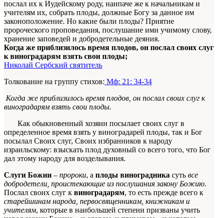
послал их к Иудейскому роду, наипаче же к начальникам и
учителям их, собрать плоды, должные Богу за данное им
законоположение. Но какие были плоды? Приятие
пророческого проповедания, послушание ими учимому слову,
хранение заповедей и добродетельные деяния.
Когда же приблизилось время плодов, он послал своих слуг
к виноградарям взять свои плоды;
Николай Сербский святитель
Толкование на группу стихов:
Мф: 21: 34-34
Когда же приблизилось время плодов, он послал своих слуг к
виноградарям взять свои плоды.
Как обыкновенный хозяин посылает своих слуг в
определенное время взять у виноградарей плоды, так и Бог
посылал Своих слуг, Своих избранников к народу
израильскому: взыскать плод духовный со всего того, что Бог
дал этому народу для возделывания.
Слуги Божии
–
пророки
, а
плоды виноградника
суть
все
добродетели, проистекающие из послушания закону Божию
.
Послал своих слуг к
виноградарям
, то есть прежде всего к
старейшинам народа, первосвященникам, книжникам и
учителям
, которые в наибольшей степени призваны учить