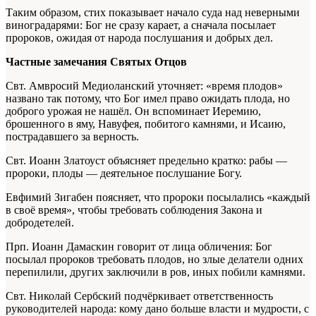
Таким образом, стих показывает начало суда над неверными
виноградарями: Бог не сразу карает, а сначала посылает
пророков, ожидая от народа послушания и добрых дел.
Частные замечания Святых Отцов
Свт. Амвросий Медиоланский уточняет: «время плодов»
названо так потому, что Бог имел право ожидать плода, но
доброго урожая не нашёл. Он вспоминает Иеремию,
брошенного в яму, Навуфея, побитого камнями, и Исаию,
пострадавшего за верность.
Свт. Иоанн Златоуст объясняет предельно кратко: рабы —
пророки, плоды — деятельное послушание Богу.
Евфимий Зигабен поясняет, что пророки посылались «каждый
в своё время», чтобы требовать соблюдения Закона и
добродетелей.
Прп. Иоанн Дамаскин говорит от лица обличения: Бог
посылал пророков требовать плодов, но злые делатели одних
перепилили, других заключили в ров, иных побили камнями.
Свт. Николай Сербский подчёркивает ответственность
руководителей народа: кому дано больше власти и мудрости, с