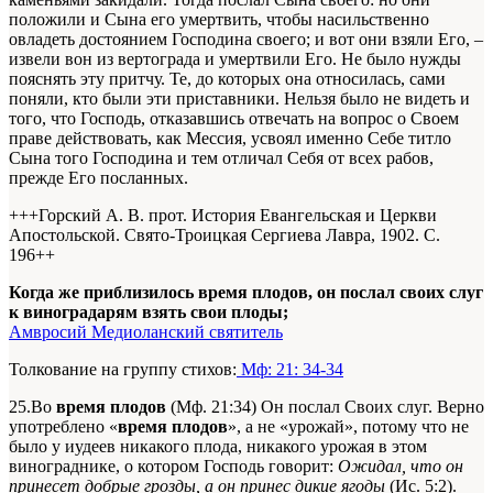
положили и Сына его умертвить, чтобы насильственно
овладеть достоянием Господина своего; и вот они взяли Его, –
извели вон из вертограда и умертвили Его. Не было нужды
пояснять эту притчу. Те, до которых она относилась, сами
поняли, кто были эти приставники. Нельзя было не видеть и
того, что Господь, отказавшись отвечать на вопрос о Своем
праве действовать, как Мессия, усвоял именно Себе титло
Сына того Господина и тем отличал Себя от всех рабов,
прежде Его посланных.
+++Горский А. В. прот. История Евангельская и Церкви
Апостольской. Свято-Троицкая Сергиева Лавра, 1902. С.
196+
+
Когда же приблизилось время плодов, он послал своих слуг
к виноградарям взять свои плоды;
Амвросий Медиоланский святитель
Толкование на группу стихов:
Мф: 21: 34-34
25.Во
время плодов
(Мф. 21:34) Он послал Своих слуг. Верно
употреблено «
время плодов
», а не «урожай», потому что не
было у иудеев никакого плода, никакого урожая в этом
винограднике, о котором Господь говорит:
Ожидал, что он
принесет добрые грозды, а он принес дикие ягоды
(Ис. 5:2).