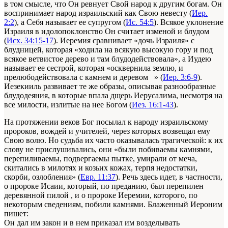
в том смысле, что Он ревнует Свой народ к другим богам. Он
воспринимает народ израильский как Свою невесту (
Иер.
2:2
), а Себя называет ее супругом (
Ис. 54:5
). Всякое уклонение
Израиля в идолопоклонство Он считает изменой и блудом
(
Исх. 34:15-17
). Иеремия сравнивает «дочь Израиля» с
блудницей, которая «ходила на всякую высокую гору и под
всякое ветвистое дерево и там блудодействовала», а Иудею
называет ее сестрой, которая «осквернила землю, и
прелюбодействовала с камнем и деревом » (
Иер. 3:6-9
).
Иезекииль развивает те же образы, описывая разнообразные
блудодеяния, в которые впала дщерь Иерусалима, несмотря на
все милости, излитые на нее Богом (
Иез. 16:1-43
).
На протяжении веков Бог посылал к народу израильскому
пророков, вождей и учителей, через которых возвещал ему
Свою волю. Но судьба их часто оказывалась трагической: к их
слову не прислушивались, они «были побиваемы камнями,
перепиливаемы, подвергаемы пытке, умирали от меча,
скитались в милотях и козьих кожах, терпя недостатки,
скорби, озлобления» (
Евр. 11:37
). Речь здесь идет, в частности,
о пророке Исаии, который, по преданию, был перепилен
деревянной пилой , и о пророке Иеремии, которого, по
некоторым сведениям, побили камнями. Блаженный Иероним
пишет:
Он дал им закон и в нем приказал им возделывать