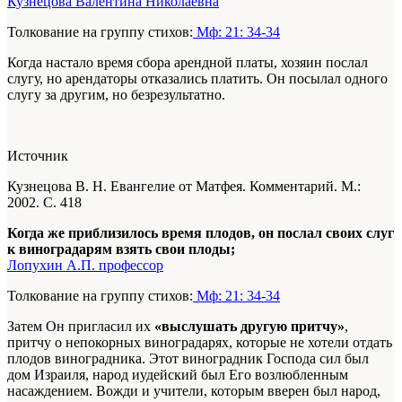
Кузнецова Валентина Николаевна
Толкование на группу стихов:
Мф: 21: 34-34
Когда настало время сбора арендной платы, хозяин послал
слугу, но арендаторы отказались платить. Он посылал одного
слугу за другим, но безрезультатно.
Источник
Кузнецова В. Н. Евангелие от Матфея. Комментарий. М.:
2002. С. 418
Когда же приблизилось время плодов, он послал своих слуг
к виноградарям взять свои плоды;
Лопухин А.П. профессор
Толкование на группу стихов:
Мф: 21: 34-34
Затем Он пригласил их
«выслушать другую притчу»
,
притчу о непокорных виноградарях, которые не хотели отдать
плодов виноградника. Этот виноградник Господа сил был
дом Израиля, народ иудейский был Его возлюбленным
насаждением. Вожди и учители, которым вверен был народ,