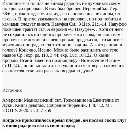
Излились его точила не вином радости, не духовным соком,
но кровью пророков. В яму был брошен Иеремия
См.: Иер.
38:6.
, и уже тогда точила иудеев наполнялись не вином, но
грязью. В притче указывается на пророков, но под побитым
камнями следует видеть Навуфея
См.: 3 Цар. 21:1-14. Навуфею
посвяшен трактат свт. Амвросия «О Навуфее».
. Хотя от него
не сохранилось ни одного пророческого слова, он явил нам
пророческое деяние и своею кровью предсказал, что многие
мученики пострадают за этот виноградник. А кого ранили в
голову? Конечно, Исаию. Можно было распилить его тело
надвое
Ср.: exp. ps. 118, 3.44; exp. Luc. 10:122. О казни
пророка Исаии известно по апокрифу «Вознесение Исаии»
(5:11-14).
, но не заставить его уклониться от веры, сокрушить
его постоянство или рассечь твердыню души!
Источник
Амвросий Медиоланский свт. Толкование на Евангелие от
Луки. Книга девятая// Собрание творений. Т. 8. ч.2. М.:
ПСТГУ, 2020. С. 357-359
Когда же приблизилось время плодов, он послал своих слуг
к виноградарям взять свои плоды;