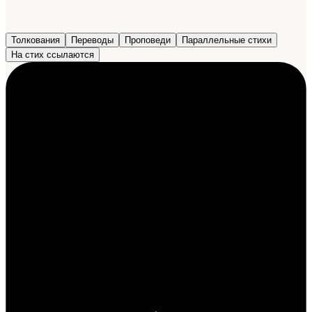
Толкования
Переводы
Проповеди
Параллельные стихи
На стих ссылаются