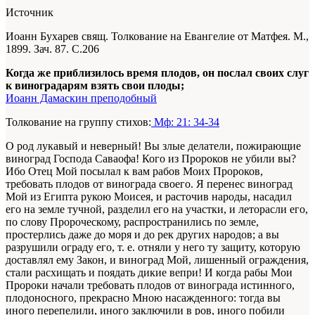
Источник
Иоанн Бухарев свящ. Толкование на Евангелие от Матфея. М.,
1899. Зач. 87. С.206
Когда же приблизилось время плодов, он послал своих слуг
к виноградарям взять свои плоды;
Иоанн Дамаскин преподобный
Толкование на группу стихов:
Мф: 21: 34-34
О род лукавый и неверный! Вы злые делатели, пожирающие
виноград Господа Саваофа! Кого из Пророков не убили вы?
Ибо Отец Мой посылал к вам рабов Моих Пророков,
требовать плодов от винограда своего. Я перенес виноград
Мой из Египта рукою Моисея, и расточив народы, насадил
его на земле тучной, разделил его на участки, и леторасли его,
по слову Пророческому, распространились по земле,
простерлись даже до моря и до рек других народов; а вы
разрушили ограду его, т. е. отняли у него ту защиту, которую
доставлял ему Закон, и виноград Мой, лишенный ограждения,
стали расхищать и поядать дикие вепри! И когда рабы Мои
Пророки начали требовать плодов от винограда истинного,
плодоносного, прекрасно Мною насажденного: тогда вы
иного перепелили, иного заключили в ров, иного побили