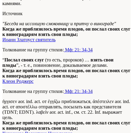
камнями.
Источник
"Беседа на иссохшую смоковницу и притчу о винограде"
Когда же приблизилось время плодов, он послал своих слуг
к виноградарям взять свои плоды;
Иоанн Златоуст святитель
Толкование на группу стихов:
Мф: 21: 34-34
“
Послал своих слуг
(то есть, пророков) …
взять свои
плоды
”, - т. е., повиновение, доказываемое делами.
Когда же приблизилось время плодов, он послал своих слуг
к виноградарям взять свои плоды;
Клеон Роджерс
Толкование на группу стихов:
Мф: 21: 34-34
ήγγισεν aor. ind. act. от έγγίζω приближаться, άπέστειλεν aor. ind.
act. от αποστέλλω отправлять, посылать как представителя
(TDNT; EDNT). λαβείν aor. act. inf., см. ст. 22. Inf. выражает
цель.
Когда же приблизилось время плодов, он послал своих слуг
к виноградарям взять свои плоды;