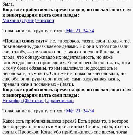
была.
Когда же приблизилось время плодов, он послал своих слуг
к виноградарям взять свои плоды;
Михаил (Лузин) епископ
Толкование на группу стихов:
Мф: 21: 34-34
«
Послал своих слуг
»: т.е. «пророков, «взять свои плоды», т.е.
повиновение, доказываемое делами. Но они в этом показали
свою злобу, — не только после таких попечений не дали
плода, что обнаруживало их недеятельность, но даже
вознегодовали на пришедших. Если нечего было отдать, хотя
к тому были обязаны, то им надлежало не досадовать и
негодовать, а умолять. Они же не только вознегодовали, но
еще обагрили руки свои кровью, сами заслуживая казнь,
предали казни посланных» (Злат.).
Когда же приблизилось время плодов, он послал своих слуг
к виноградарям взять свои плоды;
Никифор (Феотокис) архиепископ
Толкование на группу стихов:
Мф: 21: 34-34
Какое есть приближившееся время? Есть время то, в которое
Бог определил послать в мир истинных Своих рабов, то есть
святых Пророков. Когда убо приближилось сие время, тогда