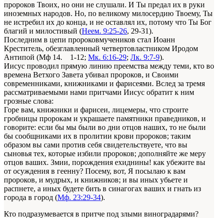
пророков Твоих, но они не слушали. И Ты предал их в руки
иноземных народов. Но, по великому милосердию Твоему, Ты
не истребил их до конца, и не оставлял их, потому что Ты Бог
благий и милостивый (
Неем. 9:25-26
, 29-31).
Последним в цепи пророковмучеников стал Иоанн
Креститель, обезглавленный четвертовластником Иродом
Антипой (Мф 14. 1-12;
Мк. 6:16-29
;
Лк. 9:7-9
).
Иисус проводил прямую линию преемства между теми, кто во
времена Ветхого Завета убивал пророков, и Своими
современниками, книжниками и фарисеями. Вслед за тремя
рассматриваемыми нами притчами Иисус обратит к ним
грозные слова:
Горе вам, книжники и фарисеи, лицемеры, что строите
гробницы пророкам и украшаете памятники праведников, и
говорите: если бы мы были во дни отцов наших, то не были
бы сообщниками их в пролитии крови пророков; таким
образом вы сами против себя свидетельствуете, что вы
сыновья тех, которые избили пророков; дополняйте же меру
отцов ваших. Змии, порождения ехиднины! как убежите вы
от осуждения в геенну? Посему, вот, Я посылаю к вам
пророков, и мудрых, и книжников; и вы иных убьете и
распнете, а иных будете бить в синагогах ваших и гнать из
города в город (
Мф. 23:29-34
).
Кто подразумевается в притче под злыми виноградарями?