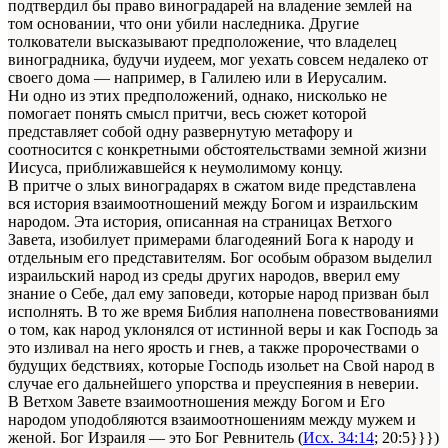
подтвердил бы право виноградарей на владение землей на
том основании, что они убили наследника. Другие
толкователи высказывают предположение, что владелец
виноградника, будучи иудеем, мог уехать совсем недалеко от
своего дома — например, в Галилею или в Иерусалим.
Ни одно из этих предположений, однако, нисколько не
помогает понять смысл притчи, весь сюжет которой
представляет собой одну развернутую метафору и
соотносится с конкретными обстоятельствами земной жизни
Иисуса, приближавшейся к неумолимому концу.
В притче о злых виноградарях в сжатом виде представлена
вся история взаимоотношений между Богом и израильским
народом. Эта история, описанная на страницах Ветхого
Завета, изобилует примерами благодеяний Бога к народу и
отдельным его представителям. Бог особым образом выделил
израильский народ из среды других народов, вверил ему
знание о Себе, дал ему заповеди, которые народ призван был
исполнять. В то же время Библия наполнена повествованиями
о том, как народ уклонялся от истинной веры и как Господь за
это изливал на него ярость и гнев, а также пророчествами о
будущих бедствиях, которые Господь изольет на Свой народ в
случае его дальнейшего упорства и преуспеяния в неверии.
В Ветхом Завете взаимоотношения между Богом и Его
народом уподобляются взаимоотношениям между мужем и
женой. Бог Израиля — это Бог Ревнитель (
Исх. 34:14
; 20:5}}})