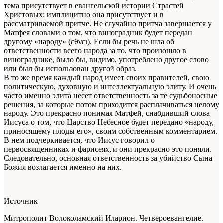
тема присутствует в евангельской истории Страстей
Христовых; имплицитно она присутствует и в
рассматриваемой притче. Не случайно притча завершается у
Матфея словами о том, что виноградник будет передан
другому «народу» (εθνει). Если бы речь не шла об
ответственности всего народа за то, что произошло в
винограднике, было бы, видимо, употреблено другое слово
или был бы использован другой образ.
В то же время каждый народ имеет своих правителей, свою
политическую, духовную и интеллектуальную элиту. И очень
часто именно элита несет ответственность за те судьбоносные
решения, за которые потом приходится расплачиваться целому
народу. Это прекрасно понимал Матфей, снабдивший слова
Иисуса о том, что Царство Небесное будет передано «народу,
приносящему плоды его», своим собственным комментарием.
В нем подчеркивается, что Иисус говорил о
первосвященниках и фарисеях, и они прекрасно это поняли.
Следовательно, основная ответственность за убийство Сына
Божия возлагается именно на них.
Источник
Митрополит Волоколамский Иларион. Четвероевангелие.