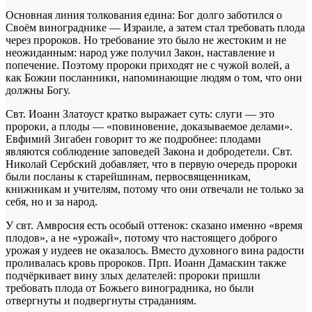
Основная линия толкования едина: Бог долго заботился о
Своём винограднике — Израиле, а затем стал требовать плода
через пророков. Но требование это было не жестоким и не
неожиданным: народ уже получил Закон, наставление и
попечение. Поэтому пророки приходят не с чужой волей, а
как Божии посланники, напоминающие людям о том, что они
должны Богу.
Свт. Иоанн Златоуст кратко выражает суть: слуги — это
пророки, а плоды — «повиновение, доказываемое делами».
Евфимий Зигабен говорит то же подробнее: плодами
являются соблюдение заповедей Закона и добродетели. Свт.
Николай Сербский добавляет, что в первую очередь пророки
были посланы к старейшинам, первосвященникам,
книжникам и учителям, потому что они отвечали не только за
себя, но и за народ.
У свт. Амвросия есть особый оттенок: сказано именно «время
плодов», а не «урожай», потому что настоящего доброго
урожая у иудеев не оказалось. Вместо духовного вина радости
проливалась кровь пророков. Прп. Иоанн Дамаскин также
подчёркивает вину злых делателей: пророки пришли
требовать плода от Божьего виноградника, но были
отвергнуты и подвергнуты страданиям.