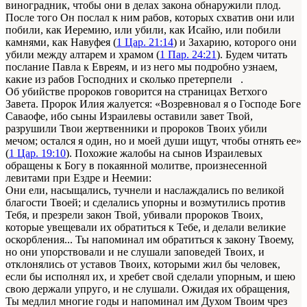
виноградник, чтобы они в делах закона обнаружили плод.
После того Он послал к ним рабов, которых схватив они или
побили, как Иеремию, или убили, как Исайю, или побили
камнями, как Навуфея (
1 Цар. 21:14
) и Захарию, которого они
убили между алтарем и храмом (
1 Пар. 24:21
). Будем читать
послание Павла к Евреям, и из него мы подробно узнаем,
какие из рабов Господних и сколько претерпели .
Об убийстве пророков говорится на страницах Ветхого
Завета. Пророк Илия жалуется: «Возревновал я о Господе Боге
Саваофе, ибо сыны Израилевы оставили завет Твой,
разрушили Твои жертвенники и пророков Твоих убили
мечом; остался я один, но и моей души ищут, чтобы отнять ее»
(
1 Цар. 19:10
). Похожие жалобы на сынов Израилевых
обращены к Богу в покаянной молитве, произнесенной
левитами при Ездре и Неемии:
Они ели, насыщались, тучнели и наслаждались по великой
благости Твоей; и сделались упорны и возмутились против
Тебя, и презрели закон Твой, убивали пророков Твоих,
которые увещевали их обратиться к Тебе, и делали великие
оскорбления... Ты напоминал им обратиться к закону Твоему,
но они упорствовали и не слушали заповедей Твоих, и
отклонялись от уставов Твоих, которыми жил бы человек,
если бы исполнял их, и хребет
свой
сделали упорным, и шею
свою держали упруго, и не слушали. Ожидая их
обращения
,
Ты медлил многие годы и напоминал им Духом Твоим чрез