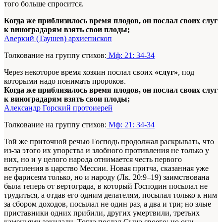
того больше спросится.
Когда же приблизилось время плодов, он послал своих слуг
к виноградарям взять свои плоды;
Аверкий (Таушев) архиепископ
Толкование на группу стихов:
Мф: 21: 34-34
Через некоторое время хозяин послал своих
«слуг»
, под
которыми надо понимать пророков.
Когда же приблизилось время плодов, он послал своих слуг
к виноградарям взять свои плоды;
Александр Горский протоиерей
Толкование на группу стихов:
Мф: 21: 34-34
Той же приточной речью Господь продолжал раскрывать, что
из-за этого их упорства и злобного противления не только у
них, но и у целого народа отнимается честь первого
вступления в царство Мессии. Новая притча, сказанная уже
не фарисеям только, но и народу (Лк. 20:9–19) заимствована
была теперь от вертограда, в который Господин посылал не
трудиться, а отдав его одним делателям, посылал только к ним
за сбором доходов, посылал не один раз, а два и три; но злые
приставники одних прибили, других умертвили, третьих
каменьями закидали. Тогда послал Сына своего: но они