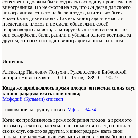
естественно должны были отдавать господину произведения
вино­градника. Но не смотря на все, что Он делал для своего
виноградника, от него не было плодов, или только быть
может были дикие плоды. Так как виноградари не могли
представить плодов и не смели обнаружить своей
непроизводительности, за которую были ответственны, то
они оскорбляли, били, ранили и убивали одного вестника за
другим, которых господин виноградника посылал к ним.
Источник
Александр Павлович Лопухин. Руководство к Библейской
истории Нового Завета. – СПб.: Тузов, 1889.
С. 190-191
Когда же приблизилось время плодов, он послал своих слуг
к виноградарям взять свои плоды;
Мефодий (Кульман) епископ
Толкование на группу стихов:
Мф: 21: 34-34
Когда же приблизилось время собирания плодов, а время это,
по закону левитов, наступало не раньше пяти лет, он послал
своих слуг, одного за другим, к виноградарям взять свои
плоды, принадлежавшую ему часть плодов, какова бы она ни