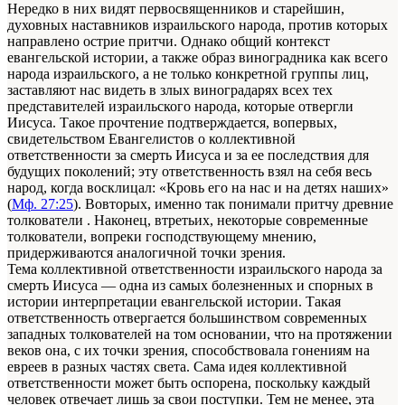
Нередко в них видят первосвященников и старейшин,
духовных наставников израильского народа, против которых
направлено острие притчи. Однако общий контекст
евангельской истории, а также образ виноградника как всего
народа израильского, а не только конкретной группы лиц,
заставляют нас видеть в злых виноградарях всех тех
представителей израильского народа, которые отвергли
Иисуса. Такое прочтение подтверждается, вопервых,
свидетельством Евангелистов о коллективной
ответственности за смерть Иисуса и за ее последствия для
будущих поколений; эту ответственность взял на себя весь
народ, когда восклицал: «Кровь его на нас и на детях наших»
(
Мф. 27:25
). Вовторых, именно так понимали притчу древние
толкователи . Наконец, втретьих, некоторые современные
толкователи, вопреки господствующему мнению,
придерживаются аналогичной точки зрения.
Тема коллективной ответственности израильского народа за
смерть Иисуса — одна из самых болезненных и спорных в
истории интерпретации евангельской истории. Такая
ответственность отвергается большинством современных
западных толкователей на том основании, что на протяжении
веков она, с их точки зрения, способствовала гонениям на
евреев в разных частях света. Сама идея коллективной
ответственности может быть оспорена, поскольку каждый
человек отвечает лишь за свои поступки. Тем не менее, эта