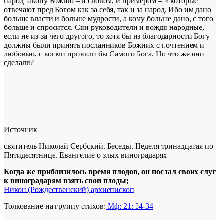
народ закону Божию – и словом, и примером – и которые
отвечают пред Богом как за себя, так и за народ. Ибо им дано
больше власти и больше мудрости, а кому больше дано, с того
больше и спросится. Сии руководители и вожди народные,
если не из-за чего другого, то хотя бы из благодарности Богу
должны были принять посланников Божиих с почтением и
любовью, с коими приняли бы Самого Бога. Но что же они
сделали?
Источник
святитель Николай Сербский. Беседы. Неделя тринадцатая по
Пятидесятнице. Евангелие о злых виноградарях
Когда же приблизилось время плодов, он послал своих слуг
к виноградарям взять свои плоды;
Никон (Рождественский) архиепископ
Толкование на группу стихов:
Мф: 21: 34-34