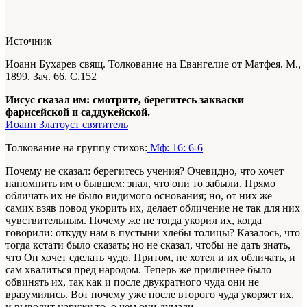
Источник
Иоанн Бухарев свящ. Толкование на Евангелие от Матфея. М.,
1899. Зач. 66. С.152
Иисус сказал им: смотрите, берегитесь закваски
фарисейской и саддукейской.
Иоанн Златоуст святитель
Толкование на группу стихов:
Мф: 16: 6-6
Почему не сказал: берегитесь учения? Очевидно, что хочет
напомнить им о бывшем: знал, что они то забыли. Прямо
обличать их не было видимого основания; но, от них же
самих взяв повод укорить их, делает обличение не так для них
чувствительным. Почему же не тогда укорил их, когда
говорили: откуду нам в пустыни хлебы толицы? Казалось, что
тогда кстати было сказать; но не сказал, чтобы не дать знать,
что Он хочет сделать чудо. Притом, не хотел и их обличать, и
сам хвалиться пред народом. Теперь же приличнее было
обвинять их, так как и после двукратного чуда они не
вразумились. Вот почему уже после второго чуда укоряет их,
и выводит наружу то, о чем они думали.