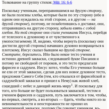
Толкование на группу стихов:
Мф: 16: 6-6
Поскольку ученикам, переправившимся
на другую сторону
,
не были полезны хлебы, которые были по эту сторону (ибо в
одном они нуждались на этой стороне, а в другом —
на
другой стороне
), поэтому, не позаботившись о доставке, они,
отправившись на другую сторону,
забыли взять с собой
хлебов. На той стороне
они стали
учениками
Иисуса, перейдя
от телесного к духовному и от чувственного к
умопостигаемому. И, видимо, чтобы вернуть (поскольку они
достигли другой стороны) начавших духовно возвращаться к
плотскому, Иисус сказал бывшим
на другой стороне.
Смотрите, берегитесь.
Ибо было некое тесто учения и
истинно древней закваски, следовавшей букве
Писания
и
потому не свободной от пороков, и это тесто предлагали
фарисеи и саддукеи. Иисус хотел, чтобы Его ученики больше
не ели от этой закваски, сделав для них новое духовное тесто,
предложив Самого Себя (тем, кто отказался от фарисейской и
саддукейской закваски и пришел к Нему) как живой хлеб,
1
сошедший с небес и дающий жизнь миру
. И поскольку для
того, кто больше не будет пользоваться закваской, тестом и
учением фарисеев и саддукеев, путь заключается в том, чтобы,
во-первых, смотреть, а во-вторых — бдить, чтобы никто из-за
невнимательности и неосторожности не принял их
запрещенной закваски, поэтому Он говорит ученикам, во-