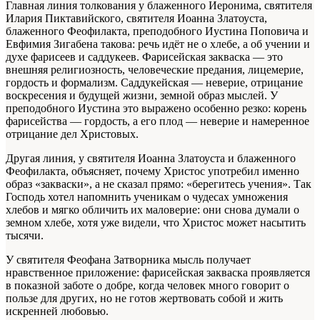
Главная линия толкования у блаженного Иеронима, святителя
Илария Пиктавийского, святителя Иоанна Златоуста,
блаженного Феофилакта, преподобного Иустина Поповича и
Евфимия Зигабена такова: речь идёт не о хлебе, а об учении и
духе фарисеев и саддукеев. Фарисейская закваска — это
внешняя религиозность, человеческие предания, лицемерие,
гордость и формализм. Саддукейская — неверие, отрицание
воскресения и будущей жизни, земной образ мыслей. У
преподобного Иустина это выражено особенно резко: корень
фарисейства — гордость, а его плод — неверие и намеренное
отрицание дел Христовых.
Другая линия, у святителя Иоанна Златоуста и блаженного
Феофилакта, объясняет, почему Христос употребил именно
образ «закваски», а не сказал прямо: «берегитесь учения». Так
Господь хотел напомнить ученикам о чудесах умножения
хлебов и мягко обличить их маловерие: они снова думали о
земном хлебе, хотя уже видели, что Христос может насытить
тысячи.
У святителя Феофана Затворника мысль получает
нравственное приложение: фарисейская закваска проявляется
в показной заботе о добре, когда человек много говорит о
пользе для других, но не готов жертвовать собой и жить
искренней любовью.