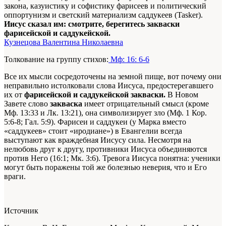
закона, казуистику и софистику фарисеев и политический
оппортунизм и светский материализм саддукеев (Tasker).
Иисус сказал им: смотрите, берегитесь закваски
фарисейской и саддукейской.
Кузнецова Валентина Николаевна
Толкование на группу стихов:
Мф: 16: 6-6
Все их мысли сосредоточены на земной пище, вот почему они
неправильно истолковали слова Иисуса, предостерегавшего
их от
фарисейской и саддукейской закваски.
В Новом
Завете слово
закваска
имеет отрицательный смысл (кроме
Мф. 13:33 и Лк. 13:21), она символизирует зло (Мф. 1 Кор.
5:6‑8; Гал. 5:9). Фарисеи и саддукеи (у Марка вместо
«саддукеев» стоит «иродиане») в Евангелии всегда
выступают как враждебная Иисусу сила. Несмотря на
нелюбовь друг к другу, противники Иисуса объединяются
против Него (16:1; Мк. 3:6). Тревога Иисуса понятна: ученики
могут быть поражены той же болезнью неверия, что и Его
враги.
Источник