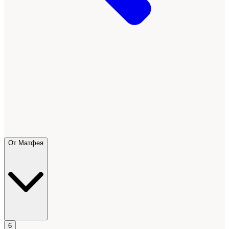
От Матфея
6