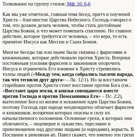
Толкование на группу стихов:
Мф: 16: 6-6
Как мы уже отметили, главная тема бесед, притч и поучений
Христа – благовестие Царства Небесного. Господь говорил о
том, что должен делать человек, чтобы стать достойным
Царства Божия, и что может помешать спасению. Но главное
действие, которое требуется от человека, – это вера, то есть
принятие Иисуса как Мессии и Сына Божия.
Многие беседы так или иначе были связаны с фарисеями и
книжниками, которые действовали против Христа. Вопреки
постоянным усилиям фарисеев и законников опорочить
Иисуса и ограничить Его влияние к Христу стремились
толпы людей («
Между тем, когда собрались тысячи народа,
так что теснили друг друга
» – Лк. 12:1). Но за восстанием
старейшин против Христа стоит восстание против Бога (см.:
«
Восстают цари земли, и князья совещаются вместе
против Господа и против Помазанника Его
» – Пс. 2:2),
вытеснение Бога из жизни и искажение идеи Царства Божия,
поэтому Господь при народе неоднократно обличает фарисеев
и книжников, воззрения которых опасны в силу их
начальственного положения. Основные грехи, в которых они
обличаются, – лицемерие и лукавство, тщеславие и
превозношение над другими людьми (и народами), корысть. В
Послании к римлянам ап. Павел скажет, что именно эти грехи