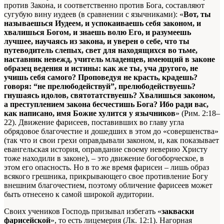
против Закона, и соответственно против Бога, составляют
сугубую вину иудеев (в сравнении с язычниками): «
Вот, ты
называешься Иудеем, и успокаиваешь себя законом, и
хвалишься Богом, и знаешь волю
Его
, и разумеешь
лучшее, научаясь из закона, и уверен о себе, что ты
путеводитель слепых, свет для находящихся во тьме,
наставник невежд, учитель младенцев, имеющий в законе
образец ведения и истины: как же ты, уча другого, не
учишь себя самого? Проповедуя не красть, крадешь?
говоря: “не прелюбодействуй”, прелюбодействуешь?
гнушаясь идолов, святотатствуешь? Хвалишься законом,
а преступлением закона бесчестишь Бога? Ибо ради вас,
как написано, имя Божие хулится у язычников
» (Рим. 2:18–
22). Движение фарисеев, поставивших во главу угла
обрядовое благочестие и дошедших в этом до «совершенства»
(так что и свои грехи оправдывали законом, и, как показывает
евангельская история, оправдание своему неверию Христу
тоже находили в законе), – это движение богоборческое, в
этом его опасность. Но в то же время фарисеи – лишь образ
всякого грешника, прикрывающего свое противление Богу
внешним благочестием, поэтому обличение фарисеев может
быть отнесено к самой широкой аудитории.
Своих учеников Господь призывал избегать «
закваски
фарисейской
», то есть лицемерия (Лк. 12:1). Нагорная