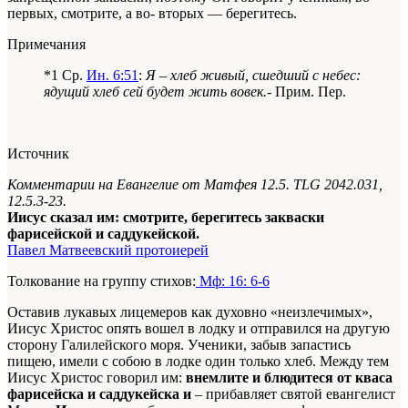
первых, смотрите, а во- вторых — берегитесь.
Примечания
*1 Ср.
Ин. 6:51
:
Я – хлеб живый, сшедший с небес:
ядущий хлеб сей будет жить вовек.
- Прим. Пер.
Источник
Комментарии на Евангелие от Матфея 12.5.
TLG 2042.031,
12.5.3-23.
Иисус сказал им: смотрите, берегитесь закваски
фарисейской и саддукейской.
Павел Матвеевский протоиерей
Толкование на группу стихов:
Мф: 16: 6-6
Оставив лукавых лицемеров как духовно «неизлечимых»,
Иисус Христос опять вошел в лодку и отправился на другую
сторону Галилейского моря. Ученики, забыв запастись
пищею, имели с собою в лодке один только хлеб. Между тем
Иисус Христос говорил им:
внемлите и блюдитеся от кваса
фарисейска и саддукейска и
– прибавляет святой евангелист