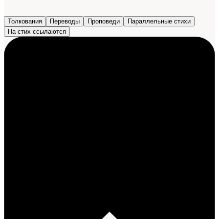
Толкования
Переводы
Проповеди
Параллельные стихи
На стих ссылаются