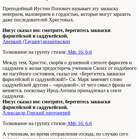
Преподобный Иустин Попович называет эту закваску
неверием, маловерием и гордостью, которые могут заразить
даже последователей Христовых.
Иисус сказал им: смотрите, берегитесь закваски
фарисейской и саддукейской.
Аверкий (Таушев) архиепископ
Толкование на группу стихов:
Мф: 16: 6-6
Между тем, Христос, скорбя о душевной слепоте фарисеев и
саддукеев и желая предостеречь учеников Своих от подобного
же пагубного состояния, сказал им: «Берегитесь закваски
фарисейской и саддукейской!» Св. Марк заменяет слово
саддукейской другим – «иродовой», от чего смысл фразы не
меняется, поскольку Ирод-Антипа принадлежал к секте
саддукеев.
Иисус сказал им: смотрите, берегитесь закваски
фарисейской и саддукейской.
Александр Горский протоиерей
Толкование на группу стихов:
Мф: 16: 6-6
А ученикам, во время отправления отсюда, по случаю сего