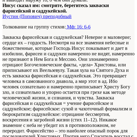
Иисус сказал им: смотрите, берегитесь закваски
фарисейской и саддукейской.
Иустин (Попович) преподобный
Толкование на группу стихов:
Мф: 16: 6-6
Закваска фарисейская и саддукейская? Неверие и маловерие;
сердце их – гордость. Несмотря на все знамения небесные и
божественные, которые Господь Иисус показывает и дает в
изобилии, фарисеи и саддукеи намеренно не видят, намеренно
не признают в Нем Бога и Мессию. Они злонамеренно
отрицают Богочеловеческие факты, «дела» Христовы, или
приписывают их Веельзевулу. Такая хула на Святого Духа и
есть закваска фарисейская и саддукейская. Это превращает
человека в самозванного диавола, а мир этот в ад. Ибо
человек сознательно и намеренно приписывает Христу Богу
зло, и сознательно и упорно остается при грехе как методе
человеческой жизни, и сознания, и чувства. Закваска
фарисейская и саддукейская = учение фарисейское и
саддукейское; фарисейское: сухой и чахоточный формализм и
бюрократизм саддукейское: отрицание бессмертия,
воскресения и загробной жизни (стих 11–12). Никакое
знамение с неба не убедит их в противоположном, не
переродит. Фарисейство – это наиболее опасный порок для
последователей Христовых. Против него Спаситель восстал с