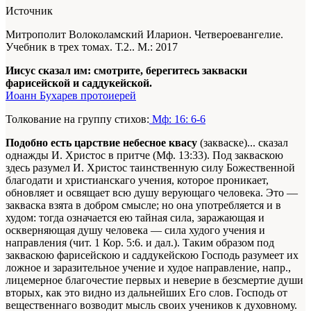
Источник
Митрополит Волоколамский Иларион. Четвероевангелие.
Учебник в трех томах. Т.2.. М.: 2017
Иисус сказал им: смотрите, берегитесь закваски
фарисейской и саддукейской.
Иоанн Бухарев протоиерей
Толкование на группу стихов:
Мф: 16: 6-6
Подобно есть царствие небесное квасу
(закваске)... сказал
однажды И. Христос в притче (Мф. 13:33). Под закваскою
здесь разумел И. Христос таинственную силу Божественной
благодати и христианскаго учения, которое проникает,
обновляет и освящает всю душу верующаго человека. Это —
закваска взята в добром смысле; но она употребляется и в
худом: тогда означается ею тайная сила, заражающая и
оскверняющая душу человека — сила худого учения и
направления (чит. 1 Кор. 5:6. и дал.). Таким образом под
закваскою фарисейскою и саддукейскою Господь разумеет их
ложное и заразительное учение и худое направление, напр.,
лицемерное благочестие первых и неверие в безсмертие души
вторых, как это видно из дальнейших Его слов. Господь от
вещественнаго возводит мысль своих учеников к духовному.