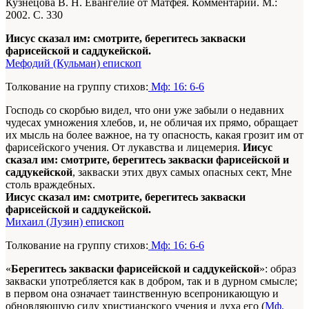
Кузнецова В. Н. Евангелие от Матфея. Комментарий. М.:
2002. С. 330
Иисус сказал им: смотрите, берегитесь закваски
фарисейской и саддукейской.
Мефодий (Кульман) епископ
Толкование на группу стихов:
Мф: 16: 6-6
Господь со скорбью видел, что они уже забыли о недавних
чудесах умножения хлебов, и, не обличая их прямо, обращает
их мысль на более важное, на ту опасность, какая грозит им от
фарисейского учения. От лукавства и лицемерия.
Иисус
сказал им: смотрите, берегитесь закваски фарисейской и
саддукейской
, закваски этих двух самых опасных сект, Мне
столь враждебных.
Иисус сказал им: смотрите, берегитесь закваски
фарисейской и саддукейской.
Михаил (Лузин) епископ
Толкование на группу стихов:
Мф: 16: 6-6
«
Берегитесь закваски фарисейской и саддукейской
»: образ
закваски употребляется как в добром, так и в дурном смысле;
в первом она означает таинственную всепроникающую и
обновляющую силу христианского учения и духа его (
Мф.