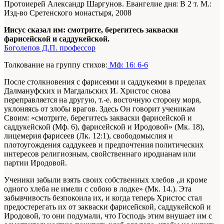
Протоиерей Александр Шаргунов. Евангелие дня: В 2 т. М.:
Изд-во Сретенского монастыря, 2008
Иисус сказал им: смотрите, берегитесь закваски
фарисейской и саддукейской.
Боголепов Д.П. профессор
Толкование на группу стихов:
Мф: 16: 6-6
После столкновения с фарисеями и саддукеями в пределах
Далмануфских и Магдальских И. Христос снова
переправляется на другую, т.-е. восточную сторону моря,
уклоняясь от злобы врагов. Здесь Он говорит ученикам
Своим: «смотрите, берегитесь закваски фарисейской и
саддукейской (Мф. 6), фарисейской и Иродовой» (Мк. 18),
лицемерия фарисеев (Лк. 12:1), свободомыслия и
плотоугождения саддукеев и предпочтения политических
интересов религиозным, свойственнаго иродианам или
партии Иродовой.
Ученики забыли взять своих собственных хлебов „и кроме
одного хлеба не имели с собою в лодке» (Мк. 14.). Эта
забывчивость безпокоила их, и когда теперь Христос стал
предостерегать их от закваски фарисейской, саддукейской и
Иродовой, то они подумали, что Господь этим внушает им с