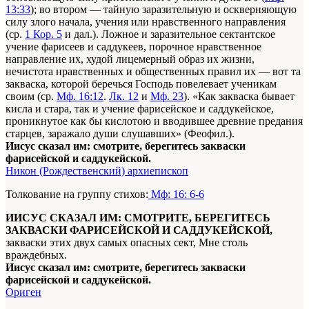
13:33
); во втором — тайную заразительную и оскверняющую
силу злого начала, учения или нравственного направления
(ср.
1 Кор. 5
и дал.). Ложное и заразительное сектантское
учение фарисеев и саддукеев, порочное нравственное
направление их, худой лицемерный образ их жизни,
нечистота нравственных и общественных правил их — вот та
закваска, которой беречься Господь повелевает ученикам
своим (ср.
Мф. 16:12
.
Лк. 12
и
Мф. 23
). «Как закваска бывает
кисла и стара, так и учение фарисейское и саддукейское,
проникнутое как бы кислотою и вводившее древние предания
старцев, заражало души слушавших» (Феофил.).
Иисус сказал им: смотрите, берегитесь закваски
фарисейской и саддукейской.
Никон (Рождественский) архиепископ
Толкование на группу стихов:
Мф: 16: 6-6
ИИСУС СКАЗАЛ ИМ: СМОТРИТЕ, БЕРЕГИТЕСЬ
ЗАКВАСКИ ФАРИСЕЙСКОЙ И САДДУКЕЙСКОЙ,
закваски этих двух самых опасных сект, Мне столь
враждебных.
Иисус сказал им: смотрите, берегитесь закваски
фарисейской и саддукейской.
Ориген