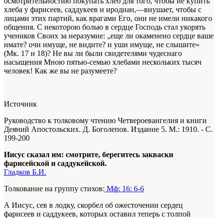
осмотрительностию покупать хлеб для того, чтобы не купить
хлеба у фарисеев, саддукеев и иродиан,—внушает, чтобы с
лицами этих партий, как врагами Его, они не имели никакого
общения. С некоторою болью в сердце Господь стал укорять
учеников Своих за неразумие: „еще ли окаменено сердце ваше
имате? очи имуще, не видите? и уши имуще, не слышите»
(Мк. 17 и 18)? Не вы ли были свидетелями чудеснаго
насыщения Мною пятью-семью хлебами нескольких тысяч
человек! Как же вы не разумеете?
Источник
Руководство к толковому чтению Четвероевангелия и книги
Деяний Апостольских. Д. Боголепов. Издание 5. М.: 1910. - С.
199-200
Иисус сказал им: смотрите, берегитесь закваски
фарисейской и саддукейской.
Гладков Б.И.
Толкование на группу стихов:
Мф: 16: 6-6
А Иисус, сев в лодку, скорбел об ожесточении сердец
фарисеев и саддукеев, которых оставил теперь с толпой