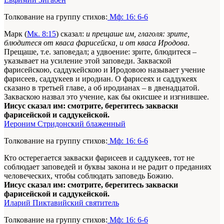
Толкование на группу стихов:
Мф: 16: 6-6
Марк (
Мк. 8:15
) сказал:
и прещаше им, глаголя: зрите,
блюдитеся от кваса фарисейска, и от кваса Иродова
.
Прещаше, т.е. заповедал; а удвоение: зрите, блюдитеся –
указывает на усиление этой заповеди. Закваской
фарисейскою, саддукейскою и Иродовою называет учение
фарисеев, саддукеев и иродиан. О фарисеях и саддукеях
сказано в третьей главе, а об иродианах – в двенадцатой.
Закваскою назвал это учение, как бы окисшее и изгнившее.
Иисус сказал им: смотрите, берегитесь закваски
фарисейской и саддукейской.
Иероним Стридонский блаженный
Толкование на группу стихов:
Мф: 16: 6-6
Кто остерегается закваски фарисеев и саддукеев, тот не
соблюдает заповедей и буквы закона и не радит о преданиях
человеческих, чтобы соблюдать заповедь Божию.
Иисус сказал им: смотрите, берегитесь закваски
фарисейской и саддукейской.
Иларий Пиктавийский святитель
Толкование на группу стихов:
Мф: 16: 6-6