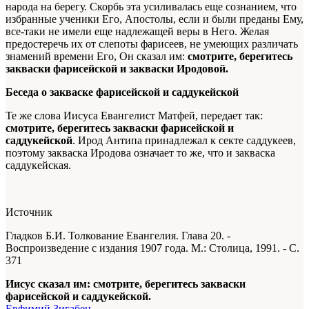
народа на берегу. Скорбь эта усиливалась еще сознанием, что
избранные ученики Его, Апостолы, если и были преданы Ему,
все-таки не имели еще надлежащей веры в Него. Желая
предостеречь их от слепоты фарисеев, не умеющих различать
знамений времени Его, Он сказал им:
смотрите, берегитесь
закваски фарисейской и закваски Иродовой.
Беседа о закваске фарисейской и саддукейской
Те же слова Иисуса Евангелист Матфей, передает так:
смотрите, берегитесь закваски фарисейской и
саддукейской
. Ирод Антипа принадлежал к секте саддукеев,
поэтому закваска Иродова означает то же, что и закваска
саддукейская.
Источник
Гладков Б.И. Толкование Евангелия. Глава 20. -
Воспроизведение с издания 1907 года. М.: Столица, 1991. - С.
371
Иисус сказал им: смотрите, берегитесь закваски
фарисейской и саддукейской.
Евфимий Зигабен