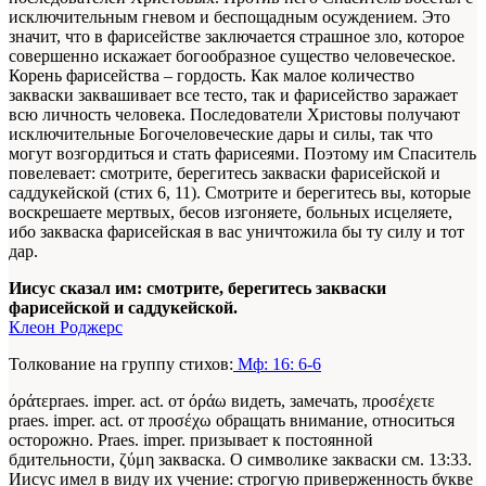
исключительным гневом и беспощадным осуждением. Это
значит, что в фарисействе заключается страшное зло, которое
совершенно искажает богообразное существо человеческое.
Корень фарисейства – гордость. Как малое количество
закваски заквашивает все тесто, так и фарисейство заражает
всю личность человека. Последователи Христовы получают
исключительные Богочеловеческие дары и силы, так что
могут возгордиться и стать фарисеями. Поэтому им Спаситель
повелевает: смотрите, берегитесь закваски фарисейской и
саддукейской (стих 6, 11). Смотрите и берегитесь вы, которые
воскрешаете мертвых, бесов изгоняете, больных исцеляете,
ибо закваска фарисейская в вас уничтожила бы ту силу и тот
дар.
Иисус сказал им: смотрите, берегитесь закваски
фарисейской и саддукейской.
Клеон Роджерс
Толкование на группу стихов:
Мф: 16: 6-6
όράτεpraes. imper. act. от όράω видеть, замечать, προσέχετε
praes. imper. act. от προσέχω обращать внимание, относиться
осторожно. Praes. imper. призывает к постоянной
бдительности, ζύμη закваска. О символике закваски см. 13:33.
Иисус имел в виду их учение: строгую приверженность букве