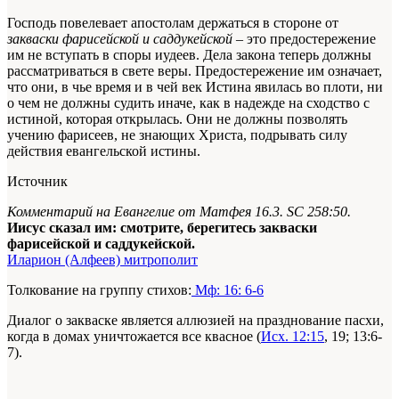
Господь повелевает апостолам держаться в стороне от
закваски фарисейской и саддукейской
– это предостережение
им не вступать в споры иудеев. Дела закона теперь должны
рассматриваться в свете веры. Предостережение им означает,
что они, в чье время и в чей век Истина явилась во плоти, ни
о чем не должны судить иначе, как в надежде на сходство с
истиной, которая открылась. Они не должны позволять
учению фарисеев, не знающих Христа, подрывать силу
действия евангельской истины.
Источник
Комментарий на Евангелие от Матфея 16.3.
SC 258:50.
Иисус сказал им: смотрите, берегитесь закваски
фарисейской и саддукейской.
Иларион (Алфеев) митрополит
Толкование на группу стихов:
Мф: 16: 6-6
Диалог о закваске является аллюзией на празднование пасхи,
когда в домах уничтожается все квасное (
Исх. 12:15
, 19; 13:6-
7).