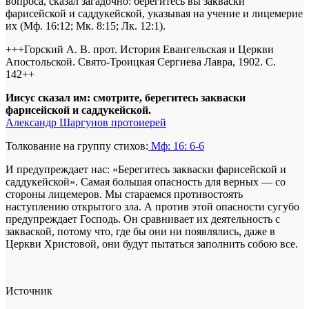
вопроса, сказал загадочно: берегитесь вы закваски
фарисейской и саддукейской, указывая на учение и лицемерие
их (Мф. 16:12; Мк. 8:15; Лк. 12:1).
+++Горский А. В. прот. История Евангельская и Церкви
Апостольской. Свято-Троицкая Сергиева Лавра, 1902. С.
142+
+
Иисус сказал им: смотрите, берегитесь закваски
фарисейской и саддукейской.
Александр Шаргунов протоиерей
Толкование на группу стихов:
Мф: 16: 6-6
И предупреждает нас: «Берегитесь закваски фарисейской и
саддукейской». Самая большая опасность для верных — со
стороны лицемеров. Мы стараемся противостоять
наступлению открытого зла. А против этой опасности сугубо
предупреждает Господь. Он сравнивает их деятельность с
закваской, потому что, где бы они ни появлялись, даже в
Церкви Христовой, они будут пытаться заполнить собою все.
Источник