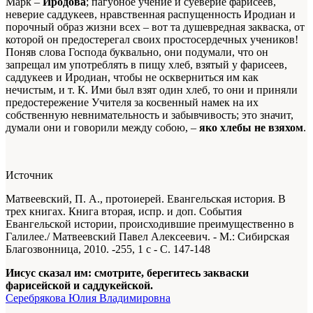
Марк –
Иродова
; пагубное учение и суеверие фарисеев,
неверие саддукеев, нравственная распущенность Иродиан и
порочный образ жизни всех – вот та душевредная закваска, от
которой он предостерегал своих простосердечных учеников!
Поняв слова Господа буквально, они подумали, что он
запрещал им употреблять в пищу хлеб, взятый у фарисеев,
саддукеев и Иродиан, чтобы не оскверниться им как
нечистым, и т. К. Ими был взят один хлеб, то они и приняли
предостережение Учителя за косвенный намек на их
собственную невнимательность и забывчивость; это значит,
думали они и говорили между собою, –
яко хлебы не взяхом
.
Источник
Матвеевский, П. А., протоиерей. Евангельская история. В
трех книгах. Книга вторая, испр. и доп. События
Евангельской истории, происходившие преимущественно в
Галилее./ Матвеевский Павел Алексеевич. - М.: Сибирская
Благозвонница, 2010. -255,
1
с - С. 147-148
Иисус сказал им: смотрите, берегитесь закваски
фарисейской и саддукейской.
Серебрякова Юлия Владимировна