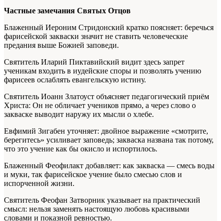
Частные замечания Святых Отцов
Блаженный Иероним Стридонский кратко поясняет: беречься
фарисейской закваски значит не ставить человеческие
предания выше Божией заповеди.
Святитель Иларий Пиктавийский видит здесь запрет
ученикам входить в иудейские споры и позволять учению
фарисеев ослаблять евангельскую истину.
Святитель Иоанн Златоуст объясняет педагогический приём
Христа: Он не обличает учеников прямо, а через слово о
закваске выводит наружу их мысли о хлебе.
Евфимий Зигабен уточняет: двойное выражение «смотрите,
берегитесь» усиливает заповедь; закваска названа так потому,
что это учение как бы окисло и испортилось.
Блаженный Феофилакт добавляет: как закваска — смесь воды
и муки, так фарисейское учение было смесью слов и
испорченной жизни.
Святитель Феофан Затворник указывает на практический
смысл: нельзя заменять настоящую любовь красивыми
словами и показной ревностью.