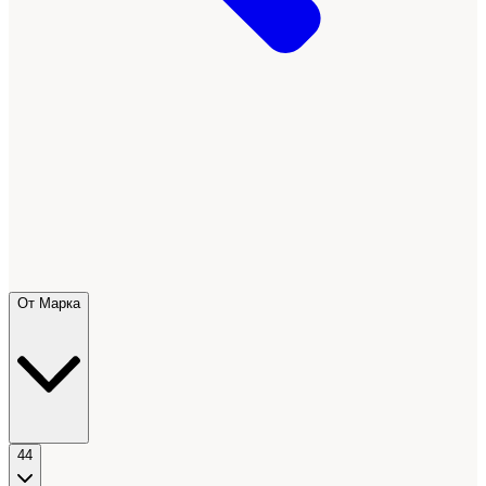
От Марка
44