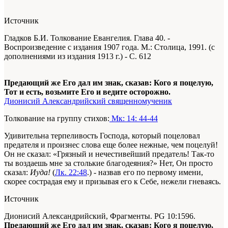
Источник
Гладков Б.И. Толкование Евангелия. Глава 40. -
Воспроизведение с издания 1907 года. М.: Столица, 1991. (с
дополнениями из издания 1913 г.) - С. 612
Предающий же Его дал им знак, сказав: Кого я поцелую,
Тот и есть, возьмите Его и ведите осторожно.
Дионисий Александрийский священномученик
Толкование на группу стихов:
Мк: 14: 44-44
Удивительна терпеливость Господа, который поцеловал
предателя и произнес слова еще более нежные, чем поцелуй!
Он не сказал: «Грязный и нечестивейший предатель! Так-то
ты воздаешь мне за столькие благодеяния?» Нет, Он просто
сказал:
Иуда!
(
Лк. 22:48
.) - назвав его по первому имени,
скорее сострадая ему и призывая его к Себе, нежели гневаясь.
Источник
Дионисий Александрийский, Фрагменты. PG 10:1596.
Предающий же Его дал им знак, сказав: Кого я поцелую,