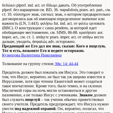
δεδώκει plperf. ind. act. от δίδωμι давать. Об употреблении
plperf. без наращения см. BD, 36. παραδιδούς praes. act. part., см.
ст. 10. σύσσημον знак, сигнал; знак, о котором предварительно
договорились как об имеющем определенное значение или
важность (LN, 1:443). φιλήσω fut. ind. act. от φιλέω целовать
(ВВС). О конструкции с casus pendens, за которой идет
обобщающее местоимение, см. SIMS, 86-88. κρατήσατε aor.
imper. act., см. ст. 1. απάγετε praes. imper. act. от απάγω вести
дальше, уводить, άσφαλώς adv. осторожно.
Предающий же Его дал им знак, сказав: Кого я поцелую,
Тот и есть, возьмите Его и ведите осторожно.
Кузнецова Валентина Николаевна
Толкование на группу стихов:
Мк: 14: 44-44
Предатель должен был показать им Иисуса. Это говорит о
том, что Иисус, вероятно, не был так уж широко известен в
Иерусалиме, хотя при чтении Евангелий может создаться
такое впечатление. Кроме того, было темно, и на склонах
Масличной горы на ночь могли остановиться и другие
паломники, а не только Иисус с учениками.
Знаком
должен
был служить
поцелуй
– так ученик обычно приветствовал
своего учителя. Предатель предупреждает, что Иисуса нужно
увести
под надежной охраной
. Он, вероятно, полагал, что