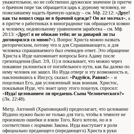
уважительное, но не собственно дружеское значение (в притче
о брачном пире так обращается царь к дурному человеку, не
пожелавшему надеть брачную одежду – см. Мф. 22:12: «
Друг!
как ты вошел сюда не в брачной одежде? Он же молчал
», а
в притче о работниках в винограднике так обращается хозяин
к человеку, недовольному уравнением заработка – см. Мф.
20:13: «
Друг! я не обижаю тебя; не за динарий ли ты
договорился со мною?
»). Вопрос Христа можно назвать
риторическим, потому что и для Спрашивающего, и для
человека спрашиваемого был очевиден ответ. Это обращение
Христа к Иуде напоминает вопросы Бога Адаму после
грехопадения (Быт. 3:9, 11) и показывает, что можно через
покаяние уклониться от погибельного пути, как бы далеко по
нему человек ни зашел. Но Иуда отверг и эту возможность и,
наклонившись к Иисусу, сказал: «
Радуйся, Равви!
» – и
поцеловал Его, дав условленный знак воинам. Христос,
показывая Иуде, что знает цену этого поцелуя, спросил:
«
Иуда! целованием ли предаешь Сына Человеческого?»
(Лк. 22:48).
Митр. Антоний (Храповицкий) предполагает, что целование
Иудино нужно было не только для того, чтобы в темноте не
произошло ошибки и взяли Того, Кого хотели, но и в
соответствии с нормами Закона. Иуда выступает в роли
официально предающего (передающего) Христа в руки