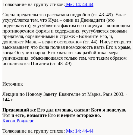
Толкование на группу стихов:
Мк: 14: 44-44
Сцена предательства рассказана подробно (ст. 43–49). Ужас
усугубляется тем, что Иуда – один из Двенадцати (это
подчеркнуто), усугубляется фактом его поцелуя – вопиющим
противоречием формы и содержания, усугубляется словами
предателя, обращенными к страже: «Возьмите Его, и, –
дополняет Марк, – ведите осторожно» (ст. 44). Иисус открыто
высказывает, что была полная возможность взять Его в храме,
когда Он учил народ. Его хватают как разбойника: мера
уничижения, объясняющаяся только тем, что таким образом
исполняются Писания (ст. 48–49).
Источник
Лекции по Новому Завету. Евангелие от Марка. Paris 2003. -
144 c.
Предающий же Его дал им знак, сказав: Кого я поцелую,
Тот и есть, возьмите Его и ведите осторожно.
Клеон Роджерс
Толкование на группу стихов:
Мк: 14: 44-44