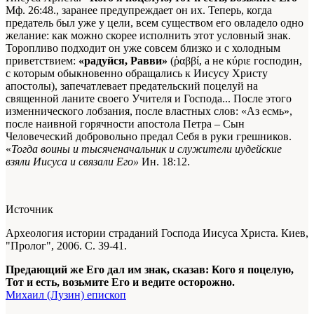
Мф. 26:48.
, заранее предупреждает он их. Теперь, когда
предатель был уже у цели, всем существом его овладело одно
желание: как можно скорее исполнить этот условный знак.
Торопливо подходит он уже совсем близко и с холодным
приветствием:
«радуйся, Равви»
(ῥαββί, а не κύριε
господин
,
с которым обыкновенно обращались к Иисусу Христу
апостолы), запечатлевает предательский поцелуй на
священной ланите своего Учителя и Господа... После этого
изменнического лобзания, после властных слов: «Аз есмь»,
после наивной горячности апостола Петра – Сын
Человеческий добровольно предал Себя в руки грешников.
«
Тогда воины и тысяченачальник и служители иудейские
взяли Иисуса и связали Его»
Ин. 18:12
.
Источник
Археология истории страданий Господа Иисуса Христа. Киев,
"Пролог", 2006. С. 39-41.
Предающий же Его дал им знак, сказав: Кого я поцелую,
Тот и есть, возьмите Его и ведите осторожно.
Михаил (Лузин) епископ