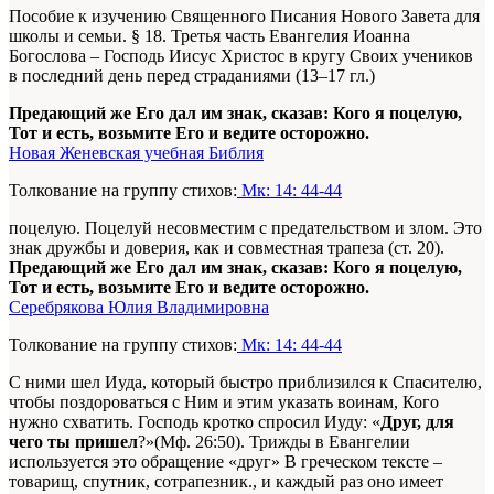
Пособие к изучению Священного Писания Нового Завета для
школы и семьи. § 18. Третья часть Евангелия Иоанна
Богослова – Господь Иисус Христос в кругу Своих учеников
в последний день перед страданиями (13–17 гл.)
Предающий же Его дал им знак, сказав: Кого я поцелую,
Тот и есть, возьмите Его и ведите осторожно.
Новая Женевская учебная Библия
Толкование на группу стихов:
Мк: 14: 44-44
поцелую. Поцелуй несовместим с предательством и злом. Это
знак дружбы и доверия, как и совместная трапеза (ст. 20).
Предающий же Его дал им знак, сказав: Кого я поцелую,
Тот и есть, возьмите Его и ведите осторожно.
Серебрякова Юлия Владимировна
Толкование на группу стихов:
Мк: 14: 44-44
С ними шел Иуда, который быстро приблизился к Спасителю,
чтобы поздороваться с Ним и этим указать воинам, Кого
нужно схватить. Господь кротко спросил Иуду: «
Друг, для
чего ты пришел
?»(Мф. 26:50). Трижды в Евангелии
используется это обращение «друг»
В греческом тексте
–
товарищ, спутник, сотрапезник.
, и каждый раз оно имеет