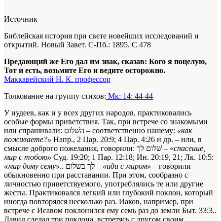
Источник
Библейская история при свете новейших исследований и
открытий. Новый Завет
. С-Пб.: 1895. С 478
Предающий же Его дал им знак, сказав: Кого я поцелую,
Тот и есть, возьмите Его и ведите осторожно.
Маккавейский Н. К. профессор
Толкование на группу стихов:
Мк: 14: 44-44
У иудеев, как и у всех других народов, практиковались
особые формы приветствия. Так, при встрече со знакомыми
или спрашивали: השׁלום – соответственно нашему:
«как
поживаете?»
Напр., 2 Цар. 20:9; 4 Цар. 4:26 и др.
– или, в
смысле доброго пожелания, говорили: שׁלום לך – «
спасение,
мир с тобою»
Суд. 19:20; 1 Пар. 12:18; Ин. 20:19, 21; Лк. 10:5:
«мир дому сему»
.
. לך בשׁלום –
«иди с миром»
– говорили
обыкновенно при расставании. При этом, сообразно с
личностью приветствуемого, употреблялись те или другие
жесты. Практиковался легкий или глубокий поклон, который
иногда повторялся несколько раз. Иаков, например, при
встрече с Исавом поклонился ему семь раз до земли
Быт. 33:3.
.
Давид сделал три поклона, встретясь с другом своим