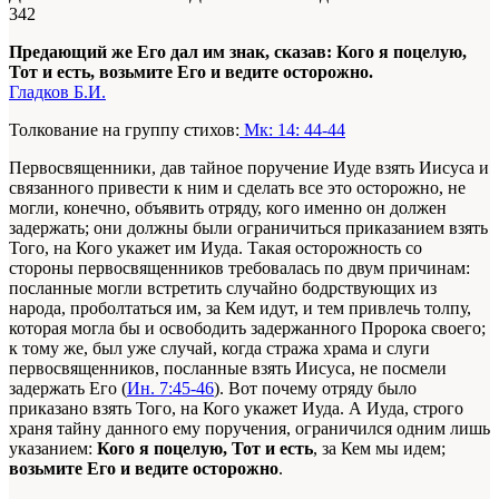
342
Предающий же Его дал им знак, сказав: Кого я поцелую,
Тот и есть, возьмите Его и ведите осторожно.
Гладков Б.И.
Толкование на группу стихов:
Мк: 14: 44-44
Первосвященники, дав тайное поручение Иуде взять Иисуса и
связанного привести к ним и сделать все это осторожно, не
могли, конечно, объявить отряду, кого именно он должен
задержать; они должны были ограничиться приказанием взять
Того, на Кого укажет им Иуда. Такая осторожность со
стороны первосвященников требовалась по двум причинам:
посланные могли встретить случайно бодрствующих из
народа, проболтаться им, за Кем идут, и тем привлечь толпу,
которая могла бы и освободить задержанного Пророка своего;
к тому же, был уже случай, когда стража храма и слуги
первосвященников, посланные взять Иисуса, не посмели
задержать Его (
Ин. 7:45-46
). Вот почему отряду было
приказано взять Того, на Кого укажет Иуда. А Иуда, строго
храня тайну данного ему поручения, ограничился одним лишь
указанием:
Кого я поцелую, Тот и есть
, за Кем мы идем;
возьмите Его и ведите осторожно
.