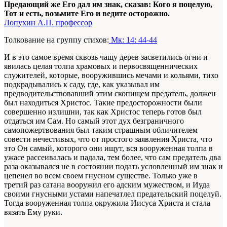
Предающий же Его дал им знак, сказав: Кого я поцелую,
Тот и есть, возьмите Его и ведите осторожно.
Лопухин А.П. профессор
Толкование на группу стихов:
Мк: 14: 44-44
И в это самое время сквозь чащу дерев засветились огни и
явилась целая толпа храмовых и первосвященнических
служителей, которые, вооружившись мечами и кольями, тихо
подкрадывались к саду, где, как указывал им
предводительствовавший этим скопищем предатель, должен
был находиться Христос. Такие предосторожности были
совершенно излишни, так как Христос теперь готов был
отдаться им Сам. Но самый этот дух безграничного
самопожертвования был таким страшным обличителем
совести нечестивых, что от простого заявления Христа, что
это Он самый, которого они ищут, вся вооруженная толпа в
ужасе рассеивалась и падала, тем более, что сам предатель два
раза оказывался не в состоянии подать условленный им знак и
цепенел во всем своем гнусном существе. Только уже в
третий раз сатана вооружил его адским мужеством, и Иуда
своими гнусными устами напечатлел предательский поцелуй.
Тогда вооруженная толпа окружила Иисуса Христа и стала
вязать Ему руки.