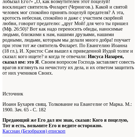
лобызал Его?» „О, как возмутителен этот поцелуй!
восклицает святитель Филарет (Чернигов.). Какой и святой
человек мог спокойно принять поцелуй предателя? А эта,
кротость небесная, спокойно и даже с участием скорбной
любви, говорит предателю: „друг Мой! для чего ты пришел
(Мф. 26:50)? Вот как надо переносить обиды, наносимые
людьми, близкими к нам, нашими друзьями, нашими
родными, людьми, которым мы делали много добра! поучает
при этом тот же святитель Филарет. По Евангелию Иоанна
(18 гл.), И. Христос Сам вышел к приведенной Иудой толпе и
сказал: кого ищете? и когда те отвечали:
Иисуса Назарея,
сказал им: это Я
. Своим вопросом Господь заставляет совесть
врагов взглянуть на нечистоту их дела, и их ответом защитить
от них учеников Своих.
Источник
Иоанн Бухарев свящ. Толкование на Евангелие от Марка. М.:
1900. Зач. 65 - С. 182
Предающий же Его дал им знак, сказав: Кого я поцелую,
Тот и есть, возьмите Его и ведите осторожно.
Кассиан (Безобразов) епископ