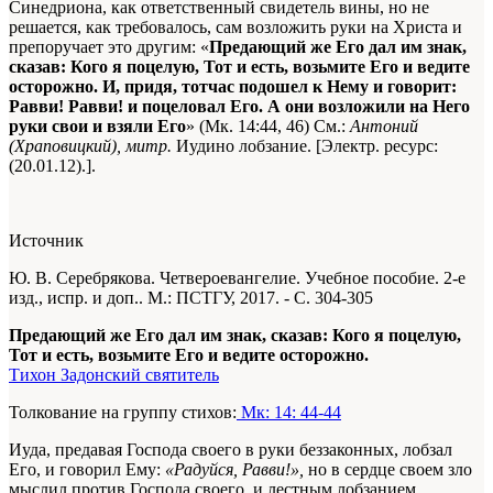
Синедриона, как ответственный свидетель вины, но не
решается, как требовалось, сам возложить руки на Христа и
препоручает это другим: «
Предающий же Его дал им знак,
сказав: Кого я поцелую, Тот и есть, возьмите Его и ведите
осторожно. И, придя, тотчас подошел к Нему и говорит:
Равви! Равви! и поцеловал Его. А они возложили на Него
руки свои и взяли Его
» (Мк. 14:44, 46)
См.:
Антоний
(Храповицкий), митр.
Иудино лобзание. [Электр. ресурс
:
(20.01.12).].
Источник
Ю. В. Серебрякова. Четвероевангелие. Учебное пособие. 2-е
изд., испр. и доп.. М.: ПСТГУ, 2017. - С. 304-305
Предающий же Его дал им знак, сказав: Кого я поцелую,
Тот и есть, возьмите Его и ведите осторожно.
Тихон Задонский святитель
Толкование на группу стихов:
Мк: 14: 44-44
Иуда, предавая Господа своего в руки беззаконных, лобзал
Его, и говорил Ему:
«Радуйся, Равви!»,
но в сердце своем зло
мыслил против Господа своего, и лестным лобзанием