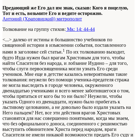
Предающий же Его дал им знак, сказав: Кого я поцелую,
Тот и есть, возьмите Его и ведите осторожно.
Антоний (Храповицкий) митрополит
Толкование на группу стихов:
Мк: 14: 44-44
<...> далеко от истины и большинство учебников по
священной истории в изъяснении события, поставленного
1
нами в заголовке сей статьи.
По их толкованию выходит,
будто Иуда нужен был врагам Христовым для того, чтобы
найти Спасителя без народа, и лобзание Иудино – для того,
чтобы слуги первосвященника могли узнать Его среди
учеников. Мне еще в детстве казались невероятными такие
толкования: неужели без помощи ученика-предателя стража
не могла выследить в городе человека, окруженного
двенадцатью учениками и всего менее заботившегося о том,
чтобы прятаться от кого бы то ни было? Неужели, чтобы
указать Одного из двенадцати, нужно было прибегать к
льстивому целованию, а не довольно было издали указать на
Него пальцем? Нет, все эти действия врагов Христовых
становятся для нас совершенно понятными, когда мы знаем,
что без официального доноса, соединенного с решимостью
выступить обвинителем Христа перед народом, враги
Спасителя не имели никакой возможности предать Его суду и