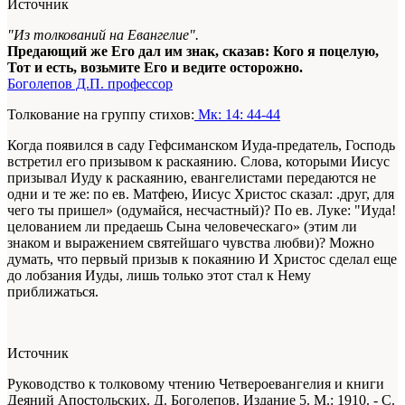
Источник
"Из толкований на Евангелие".
Предающий же Его дал им знак, сказав: Кого я поцелую,
Тот и есть, возьмите Его и ведите осторожно.
Боголепов Д.П. профессор
Толкование на группу стихов:
Мк: 14: 44-44
Когда появился в саду Гефсиманском Иуда-предатель, Господь
встретил его призывом к раскаянию. Слова, которыми Иисус
призывал Иуду к раскаянию, евангелистами передаются не
одни и те же: по ев. Матфею, Иисус Христос сказал: .друг, для
чего ты пришел» (одумайся, несчастный)? По ев. Луке: "Иуда!
целованием ли предаешь Сына человеческаго» (этим ли
знаком и выражением святейшаго чувства любви)? Можно
думать, что первый призыв к покаянию И Христос сделал еще
до лобзания Иуды, лишь только этот стал к Нему
приближаться.
Источник
Руководство к толковому чтению Четвероевангелия и книги
Деяний Апостольских. Д. Боголепов. Издание 5. М.: 1910. - С.