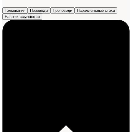
Толкования
Переводы
Проповеди
Параллельные стихи
На стих ссылаются