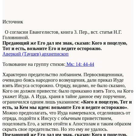
Источник
О согласии Евангелистов, книга 3. Пер., вст. статья Н.Г.
Головниной.
Предающий же Его дал им знак, сказав: Кого я поцелую,
Тот и есть, возьмите Его и ведите осторожно.
Аверкий (Таушев) архиепископ
Толкование на группу стихов:
Мк: 14: 44-44
Характерно предательство лобзанием. Первосвященники,
очевидно боясь народного возмущения, дали приказ Иуде
взять Иисуса осторожно. Отряду, видимо, не было сказано,
Кого он должен привести: было приказано взять Того, на Кого
укажет Иуда. А Иуда, храня в тайне данное ему поручение,
ограничился одним лишь указанием:
«Кого я поцелую, Тот и
есть, за Кем мы идем: возьмите Его и ведите осторожно»
.
Можно предполагать, что Иуда намеревался, отделившись от
отряда, подойти к Иисусу с обычным приветствием,
поцеловать Его, а затем отойти к Апостолам и таким образом
скрыть свое предательство. Но это ему не удалось.
Предающий же Его дал им знак, сказав: Кого я поцелую,