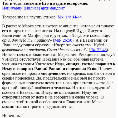
Тот и есть, возьмите Его и ведите осторожно.
Ианнуарий (Ивлиев) архимандрит
Толкование на группу стихов:
Мк: 14: 44-44
В рассказе Марка есть некоторые акценты, которые отличают
его от других евангелистов. На поцелуй Иуды Иисус в
Евангелии от Матфея реагирует так:
«Иисус же сказал ему:
друг, для чего ты пришел?»
(
Мф. 26:50
). А в Евангелии от
Луки следующим образом:
«Иисус же сказал ему: Иуда!
целованием ли предаешь Сына Человеческого?»
(
Лк. 22:48
).
Ничего такого в Евангелии от Марка нет. Реакция на поцелуй
у Иисуса отсутствует. Показана как бы обычная встреча
ученика со своим Учителем: Иуда,
«придя, тотчас подошел к
Нему и говорит: Равви! Равви! и поцеловал Его»
. Причем в
оригинале не просто
«поцеловал»
, но крепко, как бы от всего
сердца поцеловал. Да, предательский знак был не просто
формальным поцелуем почтительного приветствия – это был
крепкий поцелуй любящего человека. И это очень мрачный
момент в Евангелии. Иисус не отталкивает Иуду, не
отворачивается от него и не говорит ни слова упрека. О
смысле этой тонкой особенности в Евангелии от Марка
можно только строить предположения.
Источник