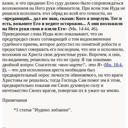
казни, и что предание Его суду должно было сопровождаться
возложением на Него руки обвинителя. При всем том Иуда не
решился исполнить этот обряд во всей его точности, но
«
предающий... дал им знак, сказав: Кого я поцелую, Тот и
есть, возьмите Его и ведите осторожно... А они возложили
на Него руки свои и взяли Его
» (Мк. 14:44, 46).
Приведенные слова Иуды ясно показывают, что он
предупредил своих сотоварищей о том видоизменении
судебного приема, которое допустил по понятной робости и
предоставил совершить его последним, что они и исполнили,
возложив на Христа свои дерзостные руки. Впрочем, и они,
по-видимому, решились на это не сразу. Я так понимаю
двойной вопрос Спасителя: «
кого ищете?.. это Я
» (
Ин. 18:4-
8
), – что для исполнения ареста необходим был
предварительный опрос личности обвиняемого, на что враги
Христовы не решались; тогда Господь Сам помог им в этом,
предварительно показав им Свою духовную силу и
ничтожество Своих врагов, повергши их в ужасе на землю.
Примечания
*1 статья "Иудино лобзание".