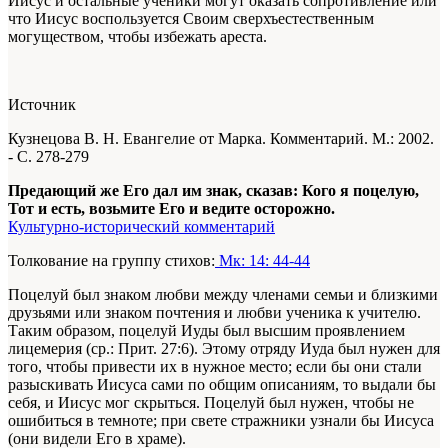
Иисус и остальные ученики могут оказать сопротивление или
что Иисус воспользуется Своим сверхъестественным
могуществом, чтобы избежать ареста.
Источник
Кузнецова В. Н. Евангелие от Марка. Комментарий. М.: 2002.
- С. 278-279
Предающий же Его дал им знак, сказав: Кого я поцелую,
Тот и есть, возьмите Его и ведите осторожно.
Культурно-исторический комментарий
Толкование на группу стихов:
Мк: 14: 44-44
Поцелуй был знаком любви между членами семьи и близкими
друзьями или знаком почтения и любви ученика к учителю.
Таким образом, поцелуй Иуды был высшим проявлением
лицемерия (ср.: Прит. 27:6). Этому отряду Иуда был нужен для
того, чтобы привести их в нужное место; если бы они стали
разыскивать Иисуса сами по общим описаниям, то выдали бы
себя, и Иисус мог скрыться. Поцелуй был нужен, чтобы не
ошибиться в темноте; при свете стражники узнали бы Иисуса
(они видели Его в храме).