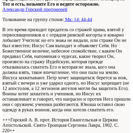
Тот и есть, возьмите Его и ведите осторожно.
Александр Горский протоиерей
Толкование на группу стихов:
Мк: 14: 44-44
В это время приходит предатель со стражей храма, взятой у
первосвященников и с отрядом римской когорты и коварно
лобызает Учителя: но его знака не видали, или страже Он не
был известен; Иисус Сам выходит и объявляет Себя. Но
Божественное величие, небесное спокойствие, с каким Он
предавал Себя, напоминая о чудесах, какие творил Он,
произвело на стражу Иудейскую, которая прежде
отказывалась схватить Его и которая не знала, кого она
должна взять, такое впечатление, что они пали на землю.
Иисуса захватывают. Петр хочет защищаться: берется за нож,
взятый с вечери и уже ударил одного, но Иисус запрещает (не
12 апостолов, а 12 легионов ангелов могли бы защитить Его).
Воины хотят захватить и учеников, но Иисус их
останавливает и говорит, что напрасно и против Него пришли
они с оружием; ученики разбегаются. Юноша оставил свою
одежду в руках воинов, когда они хотели схватить его.
+++Горский А. В. прот. История Евангельская и Церкви
Апостольской. Свято-Троицкая Сергиева Лавра, 1902. С.
220+
+