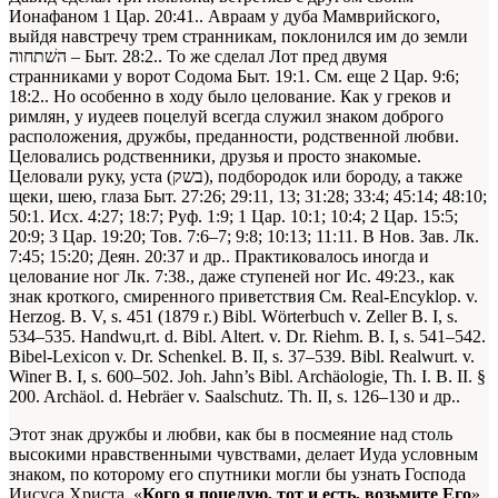
Ионафаном
1 Цар. 20:41.
. Авраам у дуба Мамврийского,
выйдя навстречу трем странникам, поклонился им до земли
השׁתחוה – Быт. 28:2.
. То же сделал Лот пред двумя
странниками у ворот Содома
Быт. 19:1. См. еще 2 Цар. 9:6;
18:2.
. Но особенно в ходу было целование. Как у греков и
римлян, у иудеев поцелуй всегда служил знаком доброго
расположения, дружбы, преданности, родственной любви.
Целовались родственники, друзья и просто знакомые.
Целовали руку, уста (בשק), подбородок или бороду, а также
щеки, шею, глаза
Быт. 27:26; 29:11, 13; 31:28; 33:4; 45:14; 48:10;
50:1. Исх. 4:27; 18:7; Руф. 1:9; 1 Цар. 10:1; 10:4; 2 Цар. 15:5;
20:9; 3 Цар. 19:20; Тов. 7:6–7; 9:8; 10:13; 11:11. В Нов. Зав. Лк.
7:45; 15:20; Деян. 20:37 и др.
. Практиковалось иногда и
целование ног
Лк. 7:38.
, даже ступеней ног
Ис. 49:23.
, как
знак кроткого, смиренного приветствия
См. Real-Encyklop. v.
Herzog. B. V, s. 451 (1879 r.) Bibl. Wörterbuch v. Zeller B. I, s.
534–535. Handwu,rt. d. Bibl. Altert. v. Dr. Riehm. B. I, s. 541–542.
Bibel-Lexicon v. Dr. Schenkel. B. II, s. 37–539. Bibl. Realwurt. v.
Winer B. I, s. 600–502. Joh. Jahn’s Bibl. Archäologie, Th. I. B. II. §
200. Archäol. d. Hebräer v. Saalschutz. Th. II, s. 126–130 и др.
.
Этот знак дружбы и любви, как бы в посмеяние над столь
высокими нравственными чувствами, делает Иуда условным
знаком, по которому его спутники могли бы узнать Господа
Иисуса Христа. «
Кого я поцелую, тот и есть, возьмите Его
»