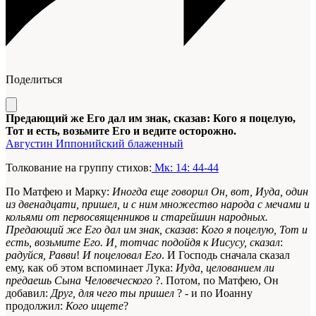
Поделиться
Предающий же Его дал им знак, сказав: Кого я поцелую,
Тот и есть, возьмите Его и ведите осторожно.
Августин Иппонийский блаженный
Толкование на группу стихов:
Мк: 14: 44-44
По Матфею и Марку:
Иногда еще говорил Он, вот, Иуда, один
из двенадцати, пришел, и с ним множество народа с мечами и
кольями от первосвященников и старейшин народных.
Предающий же Его дал им знак, сказав
:
Кого я поцелую, Тот и
есть, возьмите Его. И, тотчас подойдя к Иисусу, сказал
:
радуйся, Равви
!
И поцеловал Его
. И Господь сначала сказал
ему, как об этом вспоминает Лука:
Иуда, целованием ли
предаешь Сына Человеческого
?. Потом, по Матфею, Он
добавил:
Друг, для чего ты пришел
? - и по Иоанну
продолжил:
Кого ищете
?