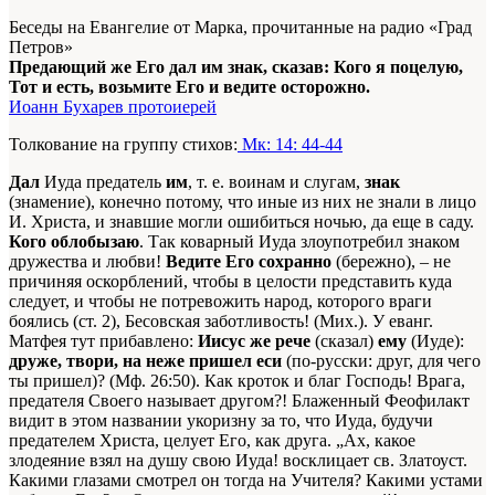
Беседы на Евангелие от Марка, прочитанные на радио «Град
Петров»
Предающий же Его дал им знак, сказав: Кого я поцелую,
Тот и есть, возьмите Его и ведите осторожно.
Иоанн Бухарев протоиерей
Толкование на группу стихов:
Мк: 14: 44-44
Дал
Иуда предатель
им
, т. е. воинам и слугам,
знак
(знамение), конечно потому, что иные из них не знали в лицо
И. Христа, и знавшие могли ошибиться ночью, да еще в саду.
Кого облобызаю
. Так коварный Иуда злоупотребил знаком
дружества и любви!
Ведите Его сохранно
(бережно), – не
причиняя оскорблений, чтобы в целости представить куда
следует, и чтобы не потревожить народ, которого враги
боялись (ст. 2), Бесовская заботливость! (Мих.). У еванг.
Матфея тут прибавлено:
Иисус же рече
(сказал)
ему
(Иуде):
друже, твори, на неже пришел еси
(по-русски: друг, для чего
ты пришел)? (Мф. 26:50). Как кроток и благ Господь! Врага,
предателя Своего называет другом?! Блаженный Феофилакт
видит в этом названии укоризну за то, что Иуда, будучи
предателем Христа, целует Его, как друга. „Ах, какое
злодеяние взял на душу свою Иуда! восклицает св. Златоуст.
Какими глазами смотрел он тогда на Учителя? Какими устами