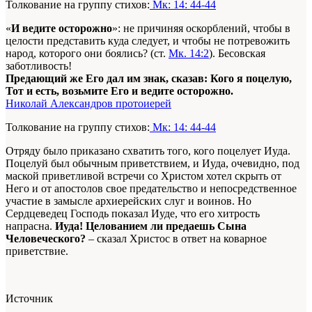
Толкование на группу стихов:
Мк: 14: 44-44
«
И ведите осторожно
»: не причиняя оскорблений, чтобы в
целости представить куда следует, и чтобы не потревожить
народ, которого они боялись? (ст.
Мк. 14:2
). Бесовская
заботливость!
Предающий же Его дал им знак, сказав: Кого я поцелую,
Тот и есть, возьмите Его и ведите осторожно.
Николай Александров протоиерей
Толкование на группу стихов:
Мк: 14: 44-44
Отряду было приказано схватить того, кого поцелует Иуда.
Поцелуй был обычным приветствием, и Иуда, очевидно, под
маской приветливой встречи со Христом хотел скрыть от
Него и от апостолов свое предательство и непосредственное
участие в замысле архиерейских слуг и воинов. Но
Сердцеведец Господь показал Иуде, что его хитрость
напрасна.
Иуда! Целованием ли предаешь Сына
Человеческого?
– сказал Христос в ответ на коварное
приветствие.
Источник