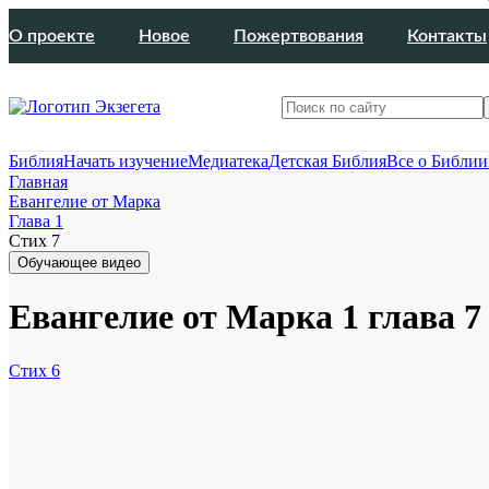
О проекте
Новое
Пожертвования
Контакты
Библия
Начать изучение
Медиатека
Детская Библия
Все о Библии
Главная
Евангелие от Марка
Глава 1
Стих 7
Обучающее видео
Евангелие от Марка 1 глава 7
Стих 6