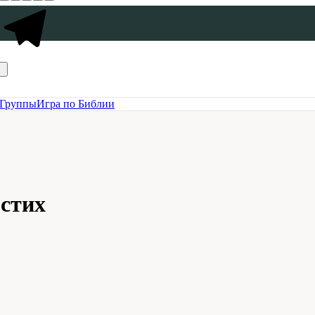
Группы
Игра по Библии
 стих