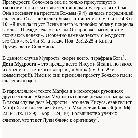
Премудрости Соломона она не только присутствует в
творении, но и сама является творцом и матерью всех благ.
Она восседает на престоле Божьем (9:4), являясь посредницей
спасения. Она – первенец Божьего творения. См. Сир. 24:3 и
10: «Я вышла из уст Всевышнего и, подобно облаку, покрыла
землю... Прежде века от начала Он произвел меня, и я не
скончаюсь вовеки». Особенно важные тексты о Мудрости –
это Сир 4, 6, 24 и 51, а также Иов. 28:12-28 и Книга
Премудрости Соломона.
1
В данном случае Мудрость, скорее всего, парафраза Бога
.
Дети Мудрости –
это прежде всего Иисус и Иоанн, но также
их ученики, все те, кто «оправдал Бога» (см. Ст. 29
и
комментарий). Именно они признали правоту Божьего плана
спасения людей.
В параллельном тексте Матфея и в некоторых рукописях
другое чтение: «Божья Мудрость своими делами оправдана».
В таком случае дела Мудрости – это дела Иисуса, евангелист
Матфей отождествляет Иисуса с Мудростью Божьей (см. Мф.
23:34; Лк. 11:49; 1 Кор. 1:24, 30). Большинство ученых
2
считают, что текст Луки ближе к оригиналу
.