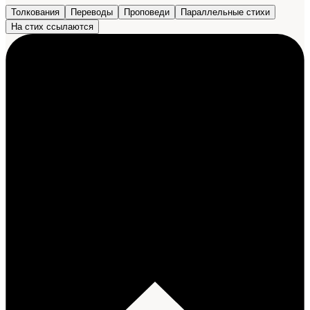
Толкования
Переводы
Проповеди
Параллельные стихи
На стих ссылаются