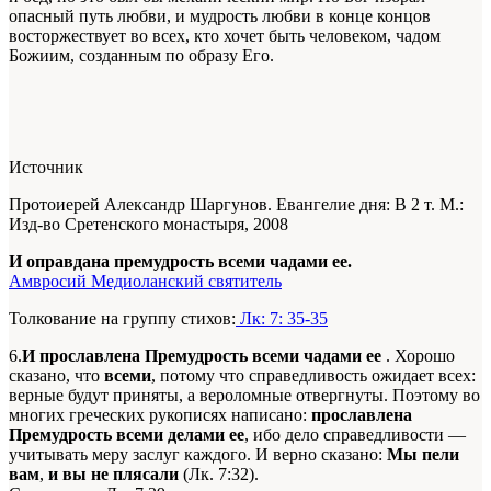
опасный путь любви, и мудрость любви в конце концов
восторжествует во всех, кто хочет быть человеком, чадом
Божиим, созданным по образу Его.
Источник
Протоиерей Александр Шаргунов. Евангелие дня: В 2 т. М.:
Изд-во Сретенского монастыря, 2008
И оправдана премудрость всеми чадами ее.
Амвросий Медиоланский святитель
Толкование на группу стихов:
Лк: 7: 35-35
6.
И прославлена Премудрость всеми чадами ее
. Хорошо
сказано, что
всеми
, потому что справедливость ожидает всех:
верные будут приняты, а вероломные отвергнуты. Поэтому во
многих греческих рукописях написано:
прославлена
Премудрость всеми делами ее
, ибо дело справедливости —
учитывать меру заслуг каждого. И верно сказано:
Мы пели
вам
,
и вы не плясали
(Лк. 7:32).