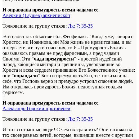
И оправдана премудрость всеми чадами ее.
Аверкий (Таушев) архиепископ
Толкование на группу стихов:
Лк: 7: 35-35
Эти слова так объясняет бл. Феофилакт: "Когда уже, говорит
Христос, ни Иоаннова, ни Моя жизнь не нравится вам, и вы
отвергаете все пути спасения, то Я - Премудрость Божия -
оказываюсь правым не пред фарисеями, а пред чадами
Своими. Эти "
чада премудрости"
- простой иудейский
народ, кающиеся мытари и грешницы, уверовавшие во
Христа и всем сердцем принявшие Его Божественное учение:
они "
оправдали
" Бога и премудрость Его, т.е. показали на
себе, что Господь верно и премудро устроил спасение людей.
Им открылась премудрость Божия, недоступная гордым
фарисеям.
И оправдана премудрость всеми чадами ее.
Александр Горский протоиерей
Толкование на группу стихов:
Лк: 7: 35-35
И что за странные люди! С чем их сравнить? Они похожи на
тех своенравных детей, которые, вышедши вместе с другими