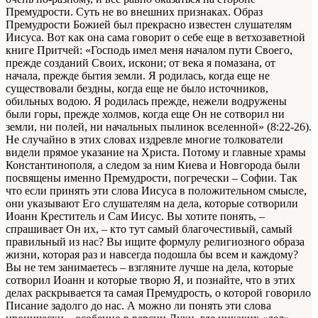
Премудрости. Суть не во внешних признаках. Образ
Премудрости Божией был прекрасно известен слушателям
Иисуса. Вот как она сама говорит о себе еще в ветхозаветной
книге Притчей: «Господь имел меня началом пути Своего,
прежде созданий Своих, искони; от века я помазана, от
начала, прежде бытия земли. Я родилась, когда еще не
существовали бездны, когда еще не было источников,
обильных водою. Я родилась прежде, нежели водружены
были горы, прежде холмов, когда еще Он не сотворил ни
земли, ни полей, ни начальных пылинок вселенной» (8:22-26).
Не случайно в этих словах издревле многие толкователи
видели прямое указание на Христа. Потому и главные храмы
Константинополя, а следом за ним Киева и Новгорода были
посвящены именно Премудрости, погречески – Софии. Так
что если принять эти слова Иисуса в положительном смысле,
они указывают Его слушателям на дела, которые сотворили
Иоанн Креститель и Сам Иисус. Вы хотите понять, –
спрашивает Он их, – кто тут самый благочестивый, самый
правильный из нас? Вы ищите формулу религиозного образа
жизни, которая раз и навсегда подошла бы всем и каждому?
Вы не тем занимаетесь – взгляните лучше на дела, которые
сотворил Иоанн и которые творю Я, и познайте, что в этих
делах раскрывается та самая Премудрость, о которой говорило
Писание задолго до нас. А можно ли понять эти слова