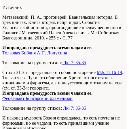
Источник
Матвеевский, П. А., протоиерей. Евангельская история. В
трех книгах. Книга вторая, испр. и доп. События
Евангельской истории, происходившие преимущественно в
Галилее./ Матвеевский Павел Алексеевич. - М.: Сибирская
Благозвонница, 2010. - 255 с - С. 77
И оправдана премудрость всеми чадами ее.
Толковая Библия А.П. Лопухина
Толкование на группу стихов:
Лк: 7: 35-35
Стихи 31-35 - представляют собою повторение
Мф. 11:16-19
.
Только у ев. Луки это обличение Христа относится не к
книжникам и фарисеям, а к присутствующим толпам народа
(см. ст. 33-34: говорите).
И оправдана премудрость всеми чадами ее.
Феофилакт Болгарский блаженный
Толкование на группу стихов:
Лк: 7: 35-35
И наконец мудрость Божия оправдалась, то есть почтена не
фарисеями, но ее чадами, то есть принявшими учение
Иоанново и Иисусово.