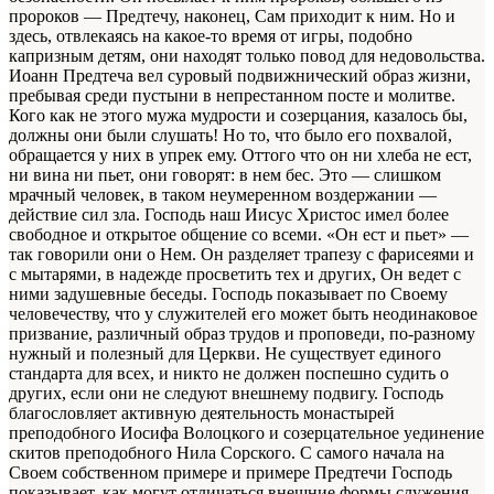
пророков — Предтечу, наконец, Сам приходит к ним. Но и
здесь, отвлекаясь на какое-то время от игры, подобно
капризным детям, они находят только повод для недовольства.
Иоанн Предтеча вел суровый подвижнический образ жизни,
пребывая среди пустыни в непрестанном посте и молитве.
Кого как не этого мужа мудрости и созерцания, казалось бы,
должны они были слушать! Но то, что было его похвалой,
обращается у них в упрек ему. Оттого что он ни хлеба не ест,
ни вина ни пьет, они говорят: в нем бес. Это — слишком
мрачный человек, в таком неумеренном воздержании —
действие сил зла. Господь наш Иисус Христос имел более
свободное и открытое общение со всеми. «Он ест и пьет» —
так говорили они о Нем. Он разделяет трапезу с фарисеями и
с мытарями, в надежде просветить тех и других, Он ведет с
ними задушевные беседы. Господь показывает по Своему
человечеству, что у служителей его может быть неодинаковое
призвание, различный образ трудов и проповеди, по-разному
нужный и полезный для Церкви. Не существует единого
стандарта для всех, и никто не должен поспешно судить о
других, если они не следуют внешнему подвигу. Господь
благословляет активную деятельность монастырей
преподобного Иосифа Волоцкого и созерцательное уединение
скитов преподобного Нила Сорского. С самого начала на
Своем собственном примере и примере Предтечи Господь
показывает, как могут отличаться внешние формы служения.