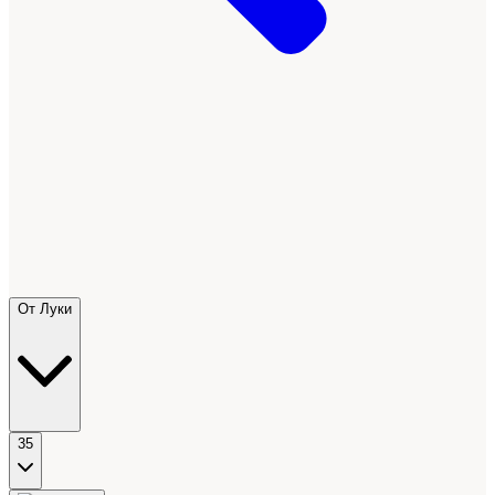
От Луки
35