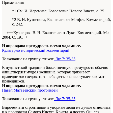
Примечания
*1 См. И. Иеремиас, Богословие Нового Завета, с. 25.
*2 В. Н. Кузнецова, Евангелие от Матфея. Комментарий,
с. 242.
==+++Кузнецова В. Н. Евангелие от Луки. Комментарий. М.:
2004. С. 191+
+
И оправдана премудрость всеми чадами ее.
Культурно-исторический комментарий
Толкование на группу стихов:
Лк: 7: 35-35
В иудаистской традиции божественную премудрость обычно
олицетворяет мудрая женщина, которая призывает
праведников следовать за ней; здесь она выступает как мать
праведников.
И оправдана премудрость всеми чадами ее.
Павел Матвеевский протоиерей
Толкование на группу стихов:
Лк: 7: 35-35
Впрочем эти строптивые и упорные люди не лучше отнеслись
и к проповеди Самого Иисуса Христа, а посему Он, для