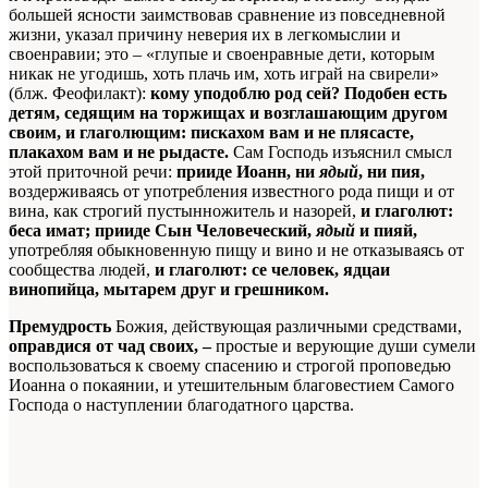
большей ясности заимствовав сравнение из повседневной
жизни, указал причину неверия их в легкомыслии и
своенравии; это – «глупые и своенравные дети, которым
никак не угодишь, хоть плачь им, хоть играй на свирели»
(блж. Феофилакт):
кому уподоблю род сей? Подобен есть
детям, седящим на торжищах и возглашающим другом
своим, и глаголющим: пискахом вам и не плясасте,
плакахом вам и не рыдасте.
Сам Господь изъяснил смысл
этой приточной речи:
прииде Иоанн, ни
ядый
, ни пия,
воздерживаясь от употребления известного рода пищи и от
вина, как строгий пустынножитель и назорей,
и глаголют:
беса имат; прииде Сын Человеческий,
ядый
и пияй,
употребляя обыкновенную пищу и вино и не отказываясь от
сообщества людей,
и глаголют: се человек, ядцаи
винопийца, мытарем друг и грешником.
Премудрость
Божия, действующая различными средствами,
оправдися от чад своих, –
простые и верующие души сумели
воспользоваться к своему спасению и строгой проповедью
Иоанна о покаянии, и утешительным благовестием Самого
Господа о наступлении благодатного царства.