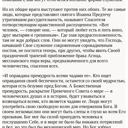
Но их общие враги выступают против них обоих. Те же самые
люди, которые представляют святого Иоанна Предтечу
утратившим рассудительность, называют Спасителя
потворствующим нравственной распущенности. «Вот
человек, — говорят они, — который любит есть и пить вино,
друг мытарям и грешникам». Где злая предрасположенность,
там не жди добрых слов. Они не могут увидеть, что Господь,
начавший Свое служение сокровенным сорокадневным
постом, не постится теперь, при других, чтобы явить Своей
праздничной трапезой приближение брака Агнца,
мессианского пира веры, предназначенного для всего
человечества, спасения всех.
«И оправдана премудрость всеми чадами ее». Кто ищет
оправдания своей беспечности, останется со своей мудростью,
которая есть безумие пред Богом. А Божественная
премудрость, раскрытие Превечного Совета о мире — в
человеческих душах и в истории, будет узнаваться и
возвещаться всеми, кто является чадами ее. Люди могут
употребить свою свободную волю для отвержения Бога. В
своем легкомыслии они могут быть слепы и глухи ко всем Его
призывам. Бог мог бы силой принудить человека к
послушанию Себе, и в мире не было бы никаких потрясений
и бед, но это был бы механический мир. Но Бог избрал