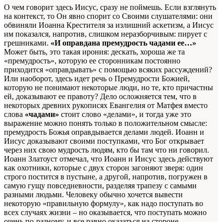
О чем говорит здесь Иисус, сразу не поймешь. Если взглянуть
на контекст, то Он явно спорит со Своими слушателями: они
обвиняли Иоанна Крестителя за излишний аскетизм, а Иисус
им показался, напротив, слишком неразборчивым: пирует с
грешниками.
«И оправдана премудрость чадами ее…»
Может быть, это такая ирония: дескать, хороша же та
«премудрость», которую ее сторонникам постоянно
приходится «оправдывать» с помощью всяких рассуждений?
Или наоборот, здесь идет речь о Премудрости Божией,
которую не понимают некоторые люди, но те, кто причастны
ей, доказывают ее правоту? Дело осложняется тем, что в
некоторых древних рукописях Евангелия от Матфея вместо
слова
«чадами»
стоит слово «делами», и тогда уже это
выражение можно понять только в положительном смысле:
премудрость Божья оправдывается делами людей. Иоанн и
Иисус доказывают своими поступками, что Бог открывает
через них свою мудрость людям, кто бы там что ни говорил.
Иоанн Златоуст отмечал, что Иоанн и Иисус здесь действуют
как охотники, которые с двух сторон загоняют зверя: один
строго постится в пустыне, а другой, напротив, погружен в
самую гущу повседневности, разделяя трапезу с самыми
разными людьми. Человеку обычно хочется вывести
некоторую «правильную формулу», как надо поступать во
всех случаях жизни – но оказывается, что поступать можно
очень по-разному, и все равно оказаться на стороне