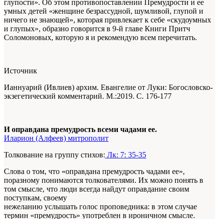
глупости». Об этом противопоставлении Премудрости и ее
умных детей «женщине безрассудной, шумливой, глупой и
ничего не знающей», которая привлекает к себе «скудоумных
и глупых», образно говорится в 9-й главе Книги Притч
Соломоновых, которую я и рекомендую всем перечитать.
Источник
Ианнуарий (Ивлиев) архим. Евангелие от Луки: Богословско-
экзегетический комментарий. М.:2019. С. 176-177
И оправдана премудрость всеми чадами ее.
Иларион (Алфеев) митрополит
Толкование на группу стихов:
Лк: 7: 35-35
Слова о том, что «оправдана премудрость чадами ее»,
поразному понимаются толкователями. Их можно понять в
том смысле, что люди всегда найдут оправдание своим
поступкам, своему
нежеланию услышать голос проповедника: в этом случае
термин «премудрость» употреблен в ироничном смысле.