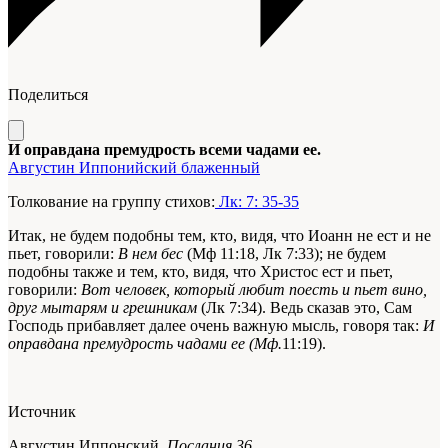
Поделиться
И оправдана премудрость всеми чадами ее.
Августин Иппонийский блаженный
Толкование на группу стихов:
Лк: 7: 35-35
Итак, не будем подобны тем, кто, видя, что Иоанн не ест и не
пьет, говорили:
В нем бес
(Мф 11:18, Лк 7:33); не будем
подобны также и тем, кто, видя, что Христос ест и пьет,
говорили:
Вот человек, который любит поесть и пьет вино,
друг мытарям и грешникам
(Лк 7:34). Ведь сказав это, Сам
Господь прибавляет далее очень важную мысль, говоря так:
И
оправдана премудрость чадами ее
(Мф.
11:19).
Источник
Августин Иппонский,
Послания 36.