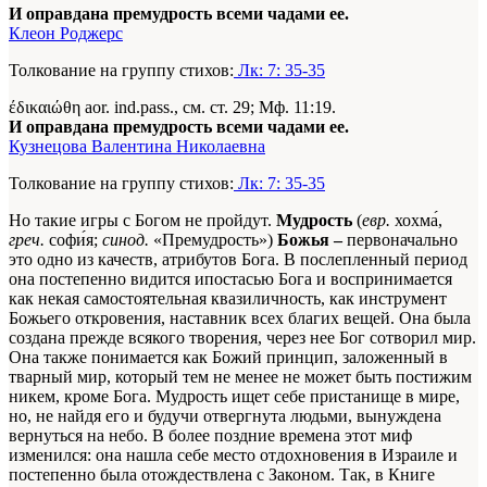
И оправдана премудрость всеми чадами ее.
Клеон Роджерс
Толкование на группу стихов:
Лк: 7: 35-35
έδικαιώθη aor. ind.pass., см. ст. 29; Мф. 11:19.
И оправдана премудрость всеми чадами ее.
Кузнецова Валентина Николаевна
Толкование на группу стихов:
Лк: 7: 35-35
Но такие игры с Богом не пройдут.
Мудрость
(
евр.
хохма́,
греч.
софи́я;
синод.
«Премудрость»)
Божья –
первоначально
это одно из качеств, атрибутов Бога. В послепленный период
она постепенно видится ипостасью Бога и воспринимается
как некая самостоятельная квазиличность, как инструмент
Божьего откровения, наставник всех благих вещей. Она была
создана прежде всякого творения, через нее Бог сотворил мир.
Она также понимается как Божий принцип, заложенный в
тварный мир, который тем не менее не может быть постижим
никем, кроме Бога. Мудрость ищет себе пристанище в мире,
но, не найдя его и будучи отвергнута людьми, вынуждена
вернуться на небо. В более поздние времена этот миф
изменился: она нашла себе место отдохновения в Израиле и
постепенно была отождествлена с Законом. Так, в Книге