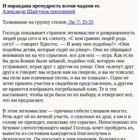
И оправдана премудрость всеми чадами ее.
Александр Шаргунов протоиерей
Толкование на группу стихов:
Лк: 7: 35-35
Господь показывает странное легкомыслие и развращенность
людей рода сего и их слепоту. «С кем сравню людей рода
сего? — говорит Христос. — И кому они подобны?» «Они
подобны детям, которые сидят на улице». Они не обращают
внимания ни на что серьезное, все для них — игра. Как если
бы дела Божии были забавой, подобно той, которую они
устраивают, играя друг с другом на улице. Они «кличут друг
друга и говорят: мы играли вам на свирели, и вы не плясали;
мы пели вам плачевные песни, и вы не плакали». Одни не
хотят принять участия в свадебном представлении, а другим
не нравится изображать погребальный плач. Те и эти
настаивают, чтобы игра была по их выбору, и отвергают все,
что им предлагают.
В этом легкомыслии — причина гибели слишком многих.
Речь идет об их вечной участи, о спасении их душ, а им и в
голову не приходит, насколько это серьезно. Непостижимо это
безумие слепотствующего мира! Господь хочет пробудить их,
вывести из состояния кажущегося благополучия и
безопасности. Он посылает к ним пророков, большего из