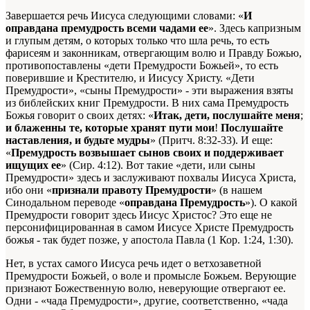
Завершается речь Иисуса следующими словами: «
И
оправдана премудрость всеми чадами ее
». Здесь капризным
и глупым детям, о которых только что шла речь, то есть
фарисеям и законникам, отвергающим волю и Правду Божью,
противопоставлены «дети Премудрости Божьей», то есть
поверившие и Крестителю, и Иисусу Христу. «Дети
Премудрости», «сыны Премудрости» - эти выражения взяты
из библейских книг Премудрости. В них сама Премудрость
Божья говорит о своих детях: «
Итак, дети, послушайте меня
;
и блаженны те, которые хранят пути мои
!
Послушайте
наставления, и будьте мудры
» (Притч. 8:32-33). И еще:
«
Премудрость возвышает сынов своих и поддерживает
ищущих ее
» (Сир. 4:12). Вот такие «дети, или сыны
Премудрости» здесь и заслуживают похвалы Иисуса Христа,
ибо они «
признали правоту Премудрости
» (в нашем
Синодальном переводе «
оправдана Премудрость
»). О какой
Премудрости говорит здесь Иисус Христос? Это еще не
персонифицированная в самом Иисусе Христе Премудрость
божья - так будет позже, у апостола Павла (1 Кор. 1:24, 1:30).
Нет, в устах самого Иисуса речь идет о ветхозаветной
Премудрости Божьей, о воле и промысле Божьем. Верующие
признают Божественную волю, неверующие отвергают ее.
Одни - «чада Премудрости», другие, соответственно, «чада