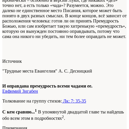
иронически – особенно в версии Луки, где никаких «дел»
точно нет, а есть только «чада»? Разумеется, можно. Это
далеко не единственное место Писания, которое может быть
понято в двух разных смыслах. В конце концов, всё зависит от
расположения человека: готов ли он принять Премудрость
Божью, или сам изобретает такую хитренькую «премудрость»,
которую он вынужден постоянно оправдывать, потому что
сама она никого ни убедить, ни тем более оправдать не может.
Источник
"Трудные места Евангелия" А. С. Десницкий
И оправдана премудрость всеми чадами ее.
Евфимий Зигабен
Толкование на группу стихов:
Лк: 7: 35-35
1
С кем сравню...
В упомянутой двадцатой главе ты найдешь
2
обо всем этом в подробностях
.
Примечания