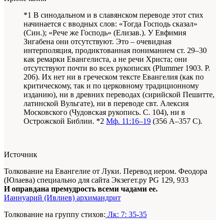
*1 В синодальном и в славянском переводе этот стих
начинается с вводных слов: «Тогда Господь сказал»
(Син.); «Рече же Господь» (Елизав.). У Евфимия
Зигабена они отсутствуют. Это – очевидная
интерполяция, продиктованная пониманием ст. 29–30
как ремарки Евангелиста, а не речи Христа; они
отсутствуют почти во всех рукописях (Plummer 1903. P.
206). Их нет ни в греческом тексте Евангелия (как по
критическому, так и по церковному традиционному
изданию), ни в древних переводах (сирийской Пешитте,
латинской Вульгате), ни в переводе свт. Алексия
Московского (Чудовская рукопись. С. 104), ни в
Острожской Библии. *2
Мф. 11:16–19
(356 A–357 C).
Источник
Толкование на Евангелие от Луки. Перевод иером. Феодора
(Юлаева) специально для сайта Экзегет.ру PG 129, 933
И оправдана премудрость всеми чадами ее.
Ианнуарий (Ивлиев) архимандрит
Толкование на группу стихов:
Лк: 7: 35-35