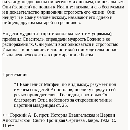
на улицу, не довольны ни веселым их пеньем, ни печальным.
Они (фарисеи) не пошли к Иоанну: называли его беснуемым
и в доказательство приводили строгость его жизни. Они
нейдут и к Сыну человеческому, называют его ядцею и
пийцею, другом мытарей и грешников.
1
Но дети мудрости
(противоположные этим упрямым),
прибавил Спаситель, оправдали мудрость Божию в ее
распоряжениях. Они умели воспользоваться и строгостью
Иоанна – в покаянии, и милостивой снисходительностью
Сына человеческого – в примирении с Богом.
Примечания
*1 Евангелист Матфей, по-видимому, разумеет под
именем сих детей Апостолов, поелику в ряду с сей
речью приводит слова Господни, в которых Он
благодарит Отца небесного за откровение тайны
царствия младенцам ст. 25.
+++Горский А. В. прот. История Евангельская и Церкви
Апостольской. Свято-Троицкая Сергиева Лавра, 1902. С.
115+
+