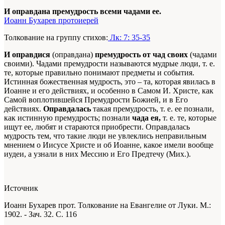
И оправдана премудрость всеми чадами ее.
Иоанн Бухарев протоиерей
Толкование на группу стихов:
Лк: 7: 35-35
И оправдися
(оправдана)
премудрость от чад своих
(чадами
своими). Чадами премудрости называются мудрые люди, т. е.
те, которые правильно понимают предметы и события.
Истинная божественная мудрость, это – та, которая явилась в
Иоанне и его действиях, и особенно в Самом И. Христе, как
Самой воплотившейся Премудрости Божией, и в Его
действиях.
Оправдалась
такая премудрость, т. е. ее познали,
как истинную премудрость; познали
чада ея,
т. е. те, которые
ищут ее, любят и стараются приобрести. Оправдалась
мудрость тем, что такие люди не увлеклись неправильным
мнением о Иисусе Христе и об Иоанне, какое имели вообще
иудеи, а узнали в них Мессию и Его Предтечу (Мих.).
Источник
Иоанн Бухарев прот. Толкование на Евангелие от Луки. М.:
1902. - Зач. 32. С. 116