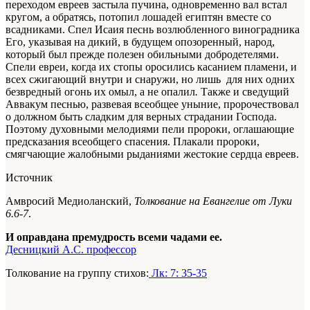
переходом евреев застыла пучина, одновременно вал встал
кругом, а обратясь, потопил лошадей египтян вместе со
всадниками. Спел Исаия песнь возлюбленного виноградника
Его, указывая на дикий, в будущем опозоренный, народ,
который был прежде полезен обильными добродетелями.
Спели евреи, когда их стопы оросились касанием пламени, и
всех сжигающий внутри и снаружи, но лишь для них одних
безвредный огонь их омыл, а не опалил
.
Также и сведущий
Аввакум песнью, развевая всеобщее уныние, пророчествовал
о должном быть сладким для верных страдании Господа.
Поэтому духовными мелодиями пели пророки, оглашающие
предсказания всеобщего спасения. Плакали пророки,
смягчающие жалобными рыданиями жестокие сердца евреев.
Источник
Амвросий Медиоланский,
Толкование на Евангелие от Луки
6.6-7
.
И оправдана премудрость всеми чадами ее.
Десницкий А.С. профессор
Толкование на группу стихов:
Лк: 7: 35-35