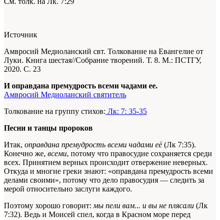
См. толк. на Лк. 7:29
Источник
Амвросий Медиоланский свт. Толкование на Евангелие от
Луки. Книга шестая//Собрание творений. Т. 8. М.: ПСТГУ,
2020. С. 23
И оправдана премудрость всеми чадами ее.
Амвросий Медиоланский святитель
Толкование на группу стихов:
Лк: 7: 35-35
Песни и танцы пророков
Итак,
оправдана премудрость всеми чадами её
(Лк 7:35).
Конечно же,
всеми
, потому что правосудие сохраняется среди
всех. Принятием верных происходит отвержение неверных.
Откуда и многие греки знают: «оправдана премудрость всеми
делами своими», потому что дело правосудия — следить за
мерой относительно заслуги каждого.
Поэтому хорошо говорит:
мы пели вам... и вы не плясали
(Лк
7:32). Ведь и Моисей спел, когда в Красном море перед