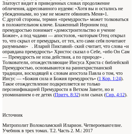
Златоуст видит в приведенных словах продолжение
обличения, адресованного иудеям: «Хотя вы и остались не
убежденными, но уже не можете обвинять Меня»1.
С другой стороны, термин «премудрость» может толковаться
в положительном ключе. Блаженный Иероним под
премудростью понимает «домостроительство и учение
Божие», а под чадами — апостолов, «которым Отец открыл
то, что скрыл от премудрых, от тех, кто сами себя почитают
разумными» . Иларий Пиктавий- ский считает, что слова «и
оправдана премудрость» Христос сказал о Себе, «ибо Он Сам
— Премудрость не изза действия, а по природе» .
Толкователи, отождествляющие Иисуса Христа с библейской
Премудростью, основываются на раннехристианской
традиции, восходящей к словам апостола Павла о том, что
Иисус — «Божия сила и Божия премудрость» (
1 Кор. 1:24
).
Такое отождествление подкрепляется не только
персонификацией Премудрости в Ветхом Завете, но и
упоминанием о ее детях (
Притч. 8:32
) или сынах (
Сир. 4:12
).
Источник
Митрополит Волоколамский Иларион. Четвероевангелие.
Учебник в трех томах. Т.2. Часть 2. М.: 2017