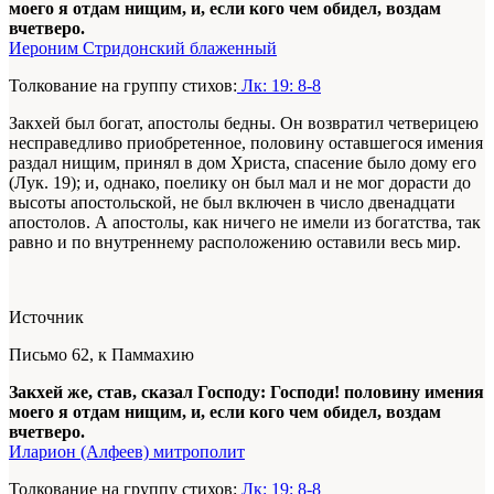
моего я отдам нищим, и, если кого чем обидел, воздам
вчетверо.
Иероним Стридонский блаженный
Толкование на группу стихов:
Лк: 19: 8-8
Закхей был богат, апостолы бедны. Он возвратил четверицею
несправедливо приобретенное, половину оставшегося имения
раздал нищим, принял в дом Христа, спасение было дому его
(Лук. 19); и, однако, поелику он был мал и не мог дорасти до
высоты апостольской, не был включен в число двенадцати
апостолов. А апостолы, как ничего не имели из богатства, так
равно и по внутреннему расположению оставили весь мир.
Источник
Письмо 62, к Паммахию
Закхей же, став, сказал Господу: Господи! половину имения
моего я отдам нищим, и, если кого чем обидел, воздам
вчетверо.
Иларион (Алфеев) митрополит
Толкование на группу стихов:
Лк: 19: 8-8