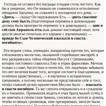
Господь не оставил без награды усердия столь чистого. Как
бы в уверение, что Он нимало не сомневался в исполнении
обещания Закхеева, не сожалеет о посещении его дома, —
«Днесь,
— сказал Он окружавшим Его, —
днесь спасение
дому сему бысть
(благотворная перемена в домовладыке
должна была произвести перемену и в домочадцах); —
зане и
сей сын Авраамлъ есть
(как доказал настоящий опыт, хотя
доселе многие почитали его наравне с язычниками); —
прииде бо Сын Человеческий взыскати и спасти
погибшего».
Последние слова, очевидно, направлены против тех, которые
соблазнялись милостью, оказанной старейшине мытарей; в
них раскрывалась тайна общения Иисуса с грешниками,
которое постоянно ставилось Ему в упрек фарисеями. Мечтая
только о славе, богатствах и почестях, эти лицемеры забывали
что нет величия выше того, которое состоит в благодеяниях, и
особенно нравственных, — в научении и исправлении
грешников, а потому нисколько не представляли себе и того,
чтобы главной целью пришествия Мессии было —
взыскать
и спасти погибшее.
Та же слепота открывалась и в суждении
их о ближних. Привыкнув видеть в очах брата малый сучец и
не замечать в своем глазе бревна, суесвяты не хотели и думать,
чтобы из явных грешников, ими презираемых, многие были
гораздо ближе их к Царствию Небесному, потому что ближе