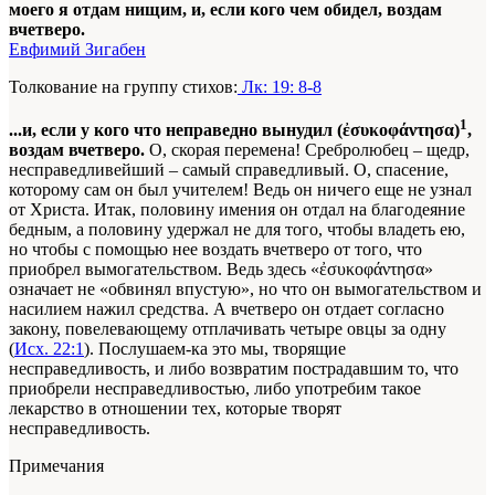
моего я отдам нищим, и, если кого чем обидел, воздам
вчетверо.
Евфимий Зигабен
Толкование на группу стихов:
Лк: 19: 8-8
1
...и, если у кого что неправедно вынудил (ἐσυκοφάντησα)
,
воздам вчетверо.
О, скорая перемена! Сребролюбец – щедр,
несправедливейший – самый справедливый. О, спасение,
которому сам он был учителем! Ведь он ничего еще не узнал
от Христа. Итак, половину имения он отдал на благодеяние
бедным, а половину удержал не для того, чтобы владеть ею,
но чтобы с помощью нее воздать вчетверо от того, что
приобрел вымогательством. Ведь здесь «ἐσυκοφάντησα»
означает не «обвинял впустую», но что он вымогательством и
насилием нажил средства. А вчетверо он отдает согласно
закону, повелевающему отплачивать четыре овцы за одну
(
Исх. 22:1
). Послушаем-ка это мы, творящие
несправедливость, и либо возвратим пострадавшим то, что
приобрели несправедливостью, либо употребим такое
лекарство в отношении тех, которые творят
несправедливость.
Примечания