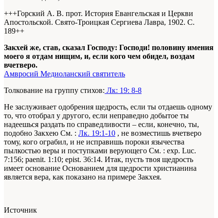
+++Горский А. В. прот. История Евангельская и Церкви
Апостольской. Свято-Троицкая Сергиева Лавра, 1902. С.
189+
+
Закхей же, став, сказал Господу: Господи! половину имения
моего я отдам нищим, и, если кого чем обидел, воздам
вчетверо.
Амвросий Медиоланский святитель
Толкование на группу стихов:
Лк: 19: 8-8
Не заслуживает одобрения щедрость, если ты отдаешь одному
то, что отобрал у другого, если неправедно добытое ты
надеешься раздать по справедливости – если, конечно, ты,
подобно Закхею
См. :
Лк. 19:1-10
, не возместишь вчетверо
тому, кого ограбил, и не исправишь пороки язычества
пылкостью веры и поступками верующего
См. : exp. Luc.
7:156; paenit. 1:10; epist. 36:14
. Итак, пусть твоя щедрость
имеет основание
Основанием для щедрости христианина
является вера, как показано на примере Закхея
.
Источник