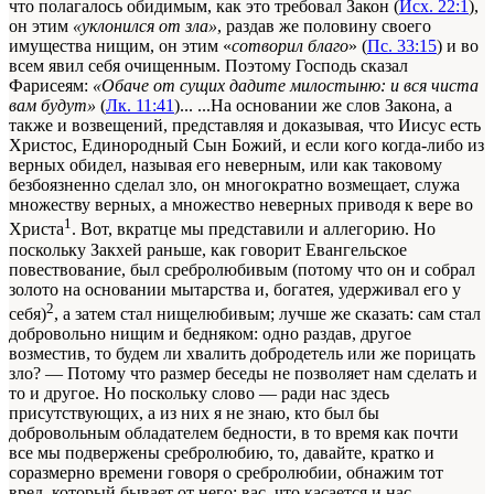
что полагалось обидимым, как это требовал Закон (
Исх. 22:1
),
он этим
«уклонился от зла»
, раздав же половину своего
имущества нищим, он этим «
сотворил благо
» (
Пс. 33:15
) и во
всем явил себя очищенным. Поэтому Господь сказал
Фарисеям:
«Обаче от сущих дадите милостыню: и вся чиста
вам будут»
(
Лк. 11:41
)... ...На основании же слов Закона, а
также и возвещений, представляя и доказывая, что Иисус есть
Христос, Единородный Сын Божий, и если кого когда-либо из
верных обидел, называя его неверным, или как таковому
безбоязненно сделал зло, он многократно возмещает, служа
множеству верных, а множество неверных приводя к вере во
1
Христа
. Вот, вкратце мы представили и аллегорию. Но
поскольку Закхей раньше, как говорит Евангельское
повествование, был сребролюбивым (потому что он и собрал
золото на основании мытарства и, богатея, удерживал его у
2
себя)
, а затем стал нищелюбивым; лучше же сказать: сам стал
добровольно нищим и бедняком: одно раздав, другое
возместив, то будем ли хвалить добродетель или же порицать
зло? — Потому что размер беседы не позволяет нам сделать и
то и другое. Но поскольку слово — ради нас здесь
присутствующих, а из них я не знаю, кто был бы
добровольным обладателем бедности, в то время как почти
все мы подвержены сребролюбию, то, давайте, кратко и
соразмерно времени говоря о сребролюбии, обнажим тот
вред, который бывает от него; вас, что касается и нас,