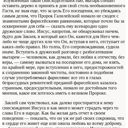
Изумленный такой снисходительностью, мытарь спешит
оставить дерево и принять в дом свой столь необыкновенного
Гостя, не зная еще, что за цель Его посещения, но убеждаясь
самым делом, что Пророк Галилейский нимало не сходен с
знаменитыми фарисейскими раввинами, которые почли бы за
осквернение для себя — сказать ему всенародно одно
дружеское слово. Иисус, напротив, не обнаруживал ничем,
будто дом Закхея, в который шел Он, кажется для Него чем-
либо не чище других или что Он, вступая в него, отступает от
каких-либо правил. Но толпа, Его сопровождавшая, судила
иначе. Вступить в дружеский разговор с разбогатевшим
мытарем — человеком, как думали, без любви к отечеству, без
веры, — самому вызваться на посещение его дома, не взять,
по крайней мере, при вступлении в него, предосторожностей
к сохранению законной чистоты, постоянно в подобном
случае употребляемых фарисеями: все это в глазах
безрассудных ревнителей преданий фарисейских казалось
странным, предосудительным, нимало не достойным того
мнения, какое им хотелось иметь о великом Пророке.
Закхей сам чувствовал, как далеко простирается к нему
снисхождение Иисуса и как много может страдать через то
слава Его в народе. Как бы желая дать отчет в своем
поведении — показать, что он уж не раб своих сокровищ, что
в сердце его живет еще или ожила любовь ко всему доброму,