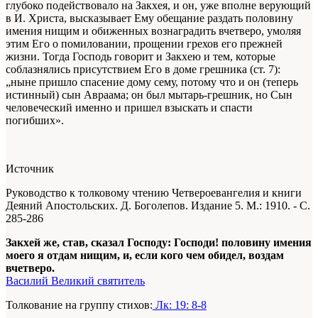
глубоко подействовало на Закхея, и он, уже вполне верующий
в И. Христа, высказывает Ему обещание раздать половину
имения нищим и обиженных вознаградить вчетверо, умоляя
этим Его о помиловании, прощении грехов его прежней
жизни. Тогда Господь говорит и Закхею и тем, которые
соблазнялись присутствием Его в доме грешника (ст. 7):
„ныне пришло спасение дому сему, потому что и он (теперь
истинный) сын Авраама; он был мытарь-грешник, но Сын
человеческий именно и пришел взыскать и спасти
погибших».
Источник
Руководство к толковому чтению Четвероевангелия и книги
Деяний Апостольских. Д. Боголепов. Издание 5. М.: 1910. - С.
285-286
Закхей же, став, сказал Господу: Господи! половину имения
моего я отдам нищим, и, если кого чем обидел, воздам
вчетверо.
Василий Великий святитель
Толкование на группу стихов:
Лк: 19: 8-8