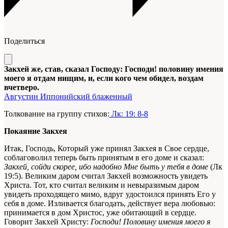
Поделиться
Закхей же, став, сказал Господу: Господи! половину имения
моего я отдам нищим, и, если кого чем обидел, воздам
вчетверо.
Августин Иппонийский блаженный
Толкование на группу стихов:
Лк: 19: 8-8
Покаяние Закхея
Итак, Господь, Который уже принял Закхея в Свое сердце,
соблаговолил теперь быть принятым в его доме и сказал:
Закхей, сойди скорее, ибо надобно Мне быть у тебя в доме
(Лк
19:5). Великим даром считал Закхей возможность увидеть
Христа. Тот, кто считал великим и невыразимым даром
увидеть проходящего мимо, вдруг удостоился принять Его у
себя в доме. Изливается благодать, действует вера любовью:
принимается в дом Христос, уже обитающий в сердце.
Говорит Закхей Христу:
Господи! Половину имения моего я