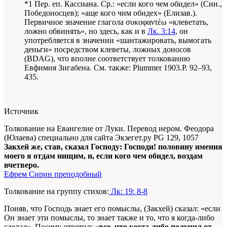
*1 Пер. еп. Кассиана. Ср.: «если кого чем обидел» (Син.,
Победоносцев); «аще кого чим обидех» (Елизав.).
Первичное значение глагола συκοφαντέω «клеветать,
ложно обвинять», но здесь, как и в
Лк. 3:14
, он
употребляется в значении «шантажировать, вымогать
деньги» посредством клеветы, ложных доносов
(BDAG), что вполне соответствует толкованию
Евфимия Зигабена. См. также: Plummer 1903.P. 92–93,
435.
Источник
Толкование на Евангелие от Луки. Перевод иером. Феодора
(Юлаева) специально для сайта Экзегет.ру PG 129, 1057
Закхей же, став, сказал Господу: Господи! половину имения
моего я отдам нищим, и, если кого чем обидел, воздам
вчетверо.
Ефрем Сирин преподобный
Толкование на группу стихов:
Лк: 19: 8-8
Поняв, что Господь знает его помыслы, (Закхей) сказал: «если
Он знает эти помыслы, то знает также и то, что я когда-либо
сделал». Посему ответил: «
все, что когда-либо получил от