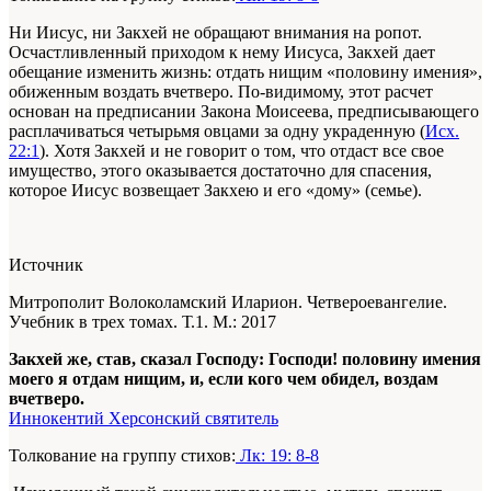
Ни Иисус, ни Закхей не обращают внимания на ропот.
Осчастливленный приходом к нему Иисуса, Закхей дает
обещание изменить жизнь: отдать нищим «половину имения»,
обиженным воздать вчетверо. По-видимому, этот расчет
основан на предписании Закона Моисеева, предписывающего
расплачиваться четырьмя овцами за одну украденную (
Исх.
22:1
). Хотя Закхей и не говорит о том, что отдаст все свое
имущество, этого оказывается достаточно для спасения,
которое Иисус возвещает Закхею и его «дому» (семье).
Источник
Митрополит Волоколамский Иларион. Четвероевангелие.
Учебник в трех томах. Т.1. М.: 2017
Закхей же, став, сказал Господу: Господи! половину имения
моего я отдам нищим, и, если кого чем обидел, воздам
вчетверо.
Иннокентий Херсонский святитель
Толкование на группу стихов:
Лк: 19: 8-8