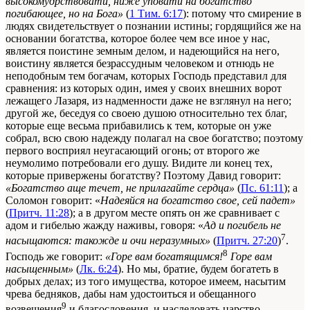
высокомудрствовати, ниже уповати на богатство
погибающее, но на Бога»
(
1 Тим. 6:17
): потому что смирение в
людях свидетельствует о познании истины; гордящийся же на
основании богатства, которое более чем все иное у нас,
является поистине земным делом, и надеющийся на него,
воистину является безрассудным человеком и отнюдь не
неподобным тем богачам, которых Господь представил для
сравнения: из которых один, имея у своих внешних ворот
лежащего Лазаря, из надменности даже не взглянул на него;
другой же, беседуя со своею душою относительно тех благ,
которые еще весьма прибавились к тем, которые он уже
собрал, всю свою надежду полагал на свое богатство; поэтому
первого восприял неугасающий огонь; от второго же
неумолимо потребовали его душу. Видите ли конец тех,
которые привержены богатству? Поэтому Давид говорит:
«Богатство аще течет, не прилагайте сердца»
(
Пс. 61:11
); а
Соломон говорит: «
Надеяйся на богатство свое, сей падет»
(
Притч. 11:28
); а в другом месте опять он же сравнивает с
адом и гибелью жажду наживы, говоря: «
Ад и погибель не
7
насыщаются: такожде и очи неразумных»
(
Притч. 27:20
)
.
8
Господь же говорит:
«Горе вам богатящимся!
Горе вам
насыщенным»
(
Лк. 6:24
). Но мы, братие, будем богатеть в
добрых делах; из того имущества, которое имеем, насытим
чрева бедняков, дабы нам удостоиться и обещанного
9
возвещения
и благословения, и наследовать царство