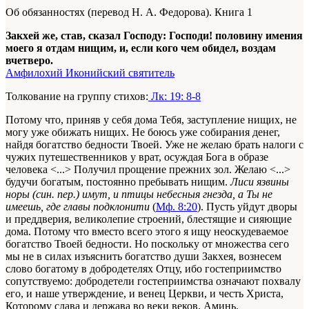
Об обязанностях (перевод Н. А. Федорова). Книга 1
Закхей же, став, сказал Господу: Господи! половину имения
моего я отдам нищим, и, если кого чем обидел, воздам
вчетверо.
Амфилохий Иконийский святитель
Толкование на группу стихов:
Лк: 19: 8-8
Потому что, приняв
у себя
дома Тебя, заступление нищих, не
могу уже обижать нищих. Не боюсь уже собирания денег,
найдя богатство бедности Твоей
.
Уже не желаю брать налоги с
чужих путешественников у врат, осуждая Бога в образе
человека <...> Получил прощение прежних зол.
Желаю <...>
будучи богатым, постоянно пребывать нищим.
Лиси язвины
норы (син. пер.)
имут, и птицы небесныя гнезда, а Ты не
имеешь, где главы подклонити
(
Мф. 8:20
). Пусть уйдут дворы
и преддве­рия, великолепие строений, блестящие и сияющие
дома. Потому что вместо всего этого я ищу неоскудеваемое
богатство Твоей бедности. Но поскольку от множества сего
мы не в силах изъяснить богатство души Закхея, вознесем
слово богатому в добродетелях Отцу, ибо гостеприимство
сопутствуемо: добродетели гостеприимства означают похвалу
его, и наше утверждение, и венец Церкви, и честь Христа,
Которому слава и держава во веки веков. Аминь.