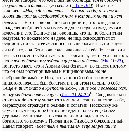
месте он говорит, что
«Желающие обогащаться впадают в
искушения и в диавольскую сеть»
(
1 Тим. 6:9
). Итак, не
говорите:
«Мы, в большинстве — бедные люди; и зачем ты
говоришь против сребролюбия нам, у которых почти и нет
3
денег?»
— Я это говорю
по той причине, что вследствие
вожделения (денег), мы имеем в душе недуг и нуждаемся в
излечении его. Если же ты говоришь, что ты не болен этим
недугом, то докажи это на деле, не ища освободиться от
бедности, но ставя ее желаннее и выше богатства, но радуясь
4
ей и благодаря. Бога, как соделывающего
тебе более легкий
путь ко спасению. Если же кто — богатый, пусть услышит он,
что
трудно богатому войти в царство небесное
(
Мк. 10:23
),
но пусть знает, что и Авраам был богатым, но спасся (потому
что он был гостеприимным и нищелюбивым, но не —
5
сребролюбивым)
; и Иов, испытанный и богатством и
нищетою, некогда был богатым и при этом говорил о себе:
«Аще вчиних злато в крепость мою», «аще же и возвеселихся,
6
многу ми богатству сущу?»
(
Иов. 31:24-25
)
.. Следовательно
страсть к богатству является злом, чем, если не внемлет себе,
безрассудно страждет и бедный и богатый. Поскольку же
случается, что дурное богатство идет в паре с еще более
дурным спутником: — высокомерием и надеянием на
богатство, то посему в Послании к Тимофею божественный
Павел говорит:
«Богатым в нынешнем веце запрещай не