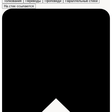
Толкования
Переводы
Проповеди
Параллельные стихи
На стих ссылаются