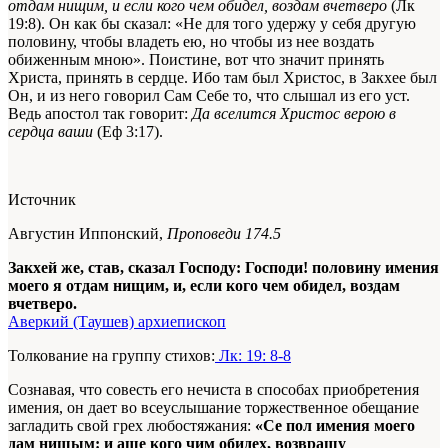
отдам нищим, и если кого чем обидел, воздам вчетверо
(Лк
19:8). Он как бы сказал: «Не для того удержу у себя другую
половину, чтобы владеть ею, но чтобы из нее воздать
обиженным мною
». Поистине, вот что значит принять
Христа, принять в сердце. Ибо там был Христос, в Закхее был
Он, и из него говорил Сам Себе то, что слышал из его уст.
Ведь апостол так говорит:
Да вселится Христос верою в
сердца ваши
(Еф 3:17).
Источник
Августин Иппонский,
Проповеди 174.5
Закхей же, став, сказал Господу: Господи! половину имения
моего я отдам нищим, и, если кого чем обидел, воздам
вчетверо.
Аверкий (Таушев) архиепископ
Толкование на группу стихов:
Лк: 19: 8-8
Сознавая, что совесть его нечиста в способах приобретения
имения, он дает во всеуслышание торжественное обещание
загладить свой грех любостяжания:
«Се пол имения моего
дам нищым: и аще кого чим обидех, возвращу