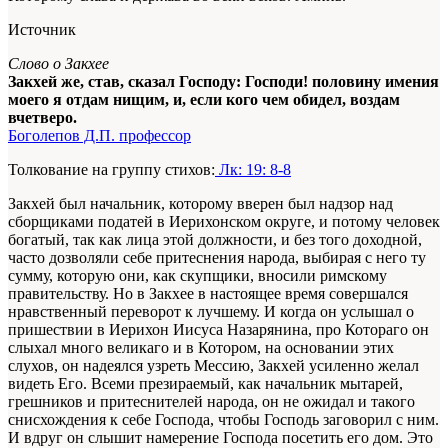
Источник
Слово о Закхее
Закхей же, став, сказал Господу: Господи! половину имения
моего я отдам нищим, и, если кого чем обидел, воздам
вчетверо.
Боголепов Д.П. профессор
Толкование на группу стихов:
Лк: 19: 8-8
Закхей был начальник, которому вверен был надзор над
сборщиками податей в Иерихонском округе, и потому человек
богатый, так как лица этой должности, и без того доходной,
часто дозволяли себе притеснения народа, выбирая с него ту
сумму, которую они, как скупщики, вносили римскому
правительству. Но в Закхее в настоящее время совершался
нравственный переворот к лучшему. И когда он услышал о
пришествии в Иерихон Иисуса Назарянина, про Котораго он
слыхал много великаго и в Котором, на основании этих
слухов, он надеялся узреть Мессию, Закхей усиленно желал
видеть Его. Всеми презираемый, как начальник мытарей,
грешников и притеснителей народа, он не ожидал и такого
снисхождения к себе Господа, чтобы Господь заговорил с ним.
И вдруг он слышит намерение Господа посетить его дом. Это