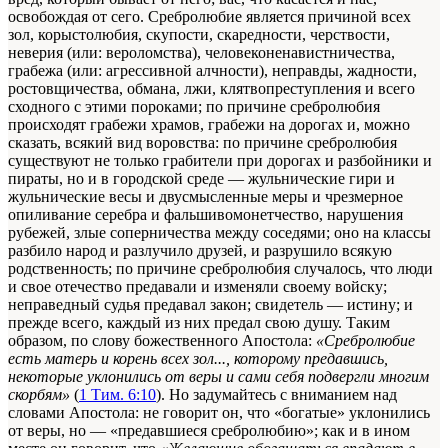
освобождая от сего. Сребролюбие является причиной всех
зол, корыстолюбия, скупости, скаредности, черствости,
неверия (или: вероломства), человеконенавистничества,
грабежа (или: агрессивной алчности), неправды, жадности,
ростовщичества, обмана, лжи, клятвопреступления и всего
сходного с этими пороками; по причине сребролюбия
происходят грабежи храмов, грабежи на дорогах и, можно
сказать, всякий вид воровства: по причине сребролюбия
существуют не только грабители при дорогах и разбойники и
пираты, но и в городской среде — жульнические гири и
жульнические весы и двусмысленные меры и чрезмерное
опиливание серебра и фальшивомонетчество, нарушения
рубежей, злые соперничества между соседями; оно на классы
разбило народ и разлучило друзей, и разрушило всякую
родственность; по причине сребролюбия случалось, что люди
и свое отечество предавали и изменяли своему войску;
неправедный судья предавал закон; свидетель — истину; и
прежде всего, каждый из них предал свою душу. Таким
образом, по слову божественного Апостола:
«Сребролюбие
есть матерь и корень всех зол..., которому предавшись,
некоторые уклонились от веры и сами себя подвергли многим
скорбям»
(
1 Тим. 6:10
). Но задумайтесь с вниманием над
словами Апостола: не говорит он, что «богатые» уклонились
от веры, но — «предавшиеся сребролюбию»; как и в ином