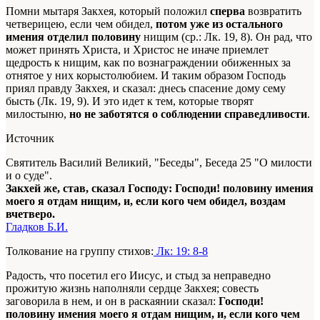
Помни мытаря Закхея, который положил
сперва
возвратить
четверицею, если чем обидел,
потом уже из остального
имения отделил половину
нищим (ср.: Лк. 19, 8). Он рад, что
может принять Христа, и Христос не иначе приемлет
щедрость к нищим, как по вознаграждении обиженных за
отнятое у них корыстолюбием. И таким образом Господь
приял правду Закхея, и сказал: днесь спасение дому сему
бысть (Лк. 19, 9). И это идет к тем, которые творят
милостыню,
но не заботятся о соблюдении справедливости
.
Источник
Святитель Василий Великий, "Беседы", Беседа 25 "О милости
и о суде".
Закхей же, став, сказал Господу: Господи! половину имения
моего я отдам нищим, и, если кого чем обидел, воздам
вчетверо.
Гладков Б.И.
Толкование на группу стихов:
Лк: 19: 8-8
Радость, что посетил его Иисус, и стыд за неправедно
прожитую жизнь наполняли сердце Закхея; совесть
заговорила в нем, и он в раскаянии сказал:
Господи!
половину имения моего я отдам нищим, и, если кого чем