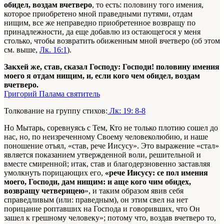
обидел, воздам вчетверо
, то есть: половину того имения,
которое приобретено мной праведными путями, отдам
нищим, все же неправедно приобретенное возвращу по
принадлежности, да еще добавлю из остающегося у меня
столько, чтобы возвратить обиженным мной вчетверо (об этом
см. выше,
Лк. 16:1
).
Закхей же, став, сказал Господу: Господи! половину имения
моего я отдам нищим, и, если кого чем обидел, воздам
вчетверо.
Григорий Палама святитель
Толкование на группу стихов:
Лк: 19: 8-8
Но Мытарь, соревнуясь с Тем, Кто не только плотию сошел до
нас, но, по неизреченному Своему человеколюбию, и наше
поношение отъял, «став, рече Иисусу». Это выражение «стал»
является показанием утвержденной воли, решительной и
вместе смиренной; итак, став и благодерзновенно заставляя
умолкнуть порицающих его,
«рече Иисусу: се пол имения
моего, Господи, дам нищим: и аще кого чим обидех,
возвращу четверицею
», и таким образом явив себя
справедливым (или: праведным), он этим свел на нет
порицание роптавших на Господа и говоривших, что Он
зашел к грешному человеку»; потому что, воздав вчетверо то,