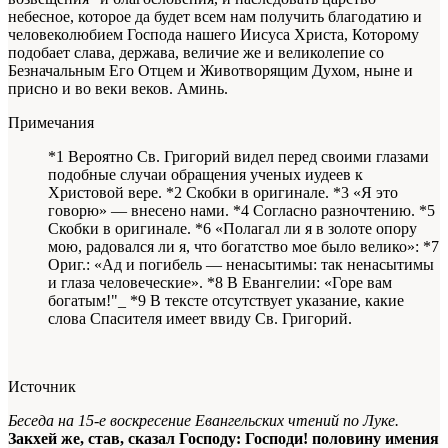
небесное, которое да будет всем нам получить благодатию и
человеколюбием Господа нашего Иисуса Христа, Которому
подобает слава, держава, величие же и великолепие со
Безначальным Его Отцем и Животворящим Духом, ныне и
присно и во веки веков. Аминь.
Примечания
*1 Вероятно Св. Григорий видел перед своими глазами
подобные случаи обращения ученых иудеев к
Христовой вере. *2 Скобки в оригинале. *3 «Я это
говорю» — внесено нами. *4 Согласно разночтению. *5
Скобки в оригинале. *6 «Полагал ли я в золоте опору
мою, радовался ли я, что богатство мое было велико»: *7
Ориг.: «Ад и погибель — ненасытимы: так ненасытимы
и глаза человеческие». *8 В Евангелии: «Горе вам
богатым!"_ *9 В тексте отсутствует указание, какие
слова Спасителя имеет ввиду Св. Григорий.
Источник
Беседа на 15-е воскресение Евангельских чтений по Луке.
Закхей же, став, сказал Господу: Господи! половину имения