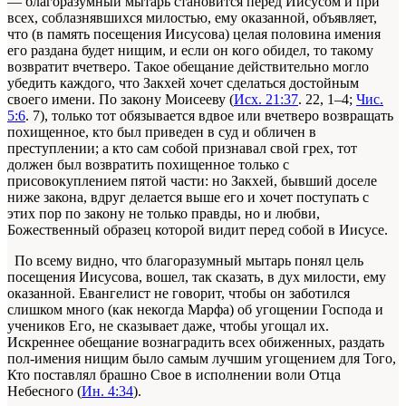
— благоразумный мытарь становится перед Иисусом и при
всех, соблазнявшихся милостью, ему оказанной, объявляет,
что (в память посещения Иисусова) целая половина имения
его раздана будет нищим, и если он кого обидел, то такому
возвратит вчетверо. Такое обещание действительно могло
убедить каждого, что Закхей хочет сделаться достойным
своего имени. По закону Моисееву (
Исх. 21:37
. 22, 1–4;
Чис.
5:6
. 7), только тот обязывается вдвое или вчетверо возвращать
похищенное, кто был приведен в суд и обличен в
преступлении; а кто сам собой признавал свой грех, тот
должен был возвратить похищенное только с
присовокуплением пятой части: но Закхей, бывший доселе
ниже закона, вдруг делается выше его и хочет поступать с
этих пор по закону не только правды, но и любви,
Божественный образец которой видит перед собой в Иисусе.
По всему видно, что благоразумный мытарь понял цель
посещения Иисусова, вошел, так сказать, в дух милости, ему
оказанной. Евангелист не говорит, чтобы он заботился
слишком много (как некогда Марфа) об угощении Господа и
учеников Его, не сказывает даже, чтобы угощал их.
Искреннее обещание вознаградить всех обиженных, раздать
пол-имения нищим было самым лучшим угощением для Того,
Кто поставлял брашно Свое в исполнении воли Отца
Небесного (
Ин. 4:34
).