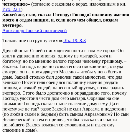
четверицею»
(согласно с законом о ворах, изложенным в кн.
Исх. 22:1
).
Закхей же, став, сказал Господу: Господи! половину имения
моего я отдам нищим, и, если кого чем обидел, воздам
вчетверо.
Александр Горский протоиерей
Толкование на группу стихов:
Лк: 19: 8-8
Другой опыт Своей снисходительности в том же городе Он
явил к удивлению многих, одному из мытарей, хотя и
богатому, но по мнению целого города человеку грешному, –
Закхею. Господь нарочно созвал его со смоковницы, откуда
смотрел он на проходящего Мессию – чтобы у него быть в
доме. Закхей столько был доволен такой милостью, что для
великого Посетителя обещался половину имения раздать
нищим, а всякий ущерб, нанесенный другому, вознаградить
вчетверо. Этого было достаточно к оправданию того, почему
Господь удостоил чести дом сего мытаря. Обращая на сие
внимание Господь сказал: ныне спасение дому сему. Да и
почему же не так? разве Закхей не сын Авраама и недостоин
(по любви своей к бедным) быть сыном Авраамовым? Но сын
Человеческий за тем и пришел, чтобы взыскать и спасти
погибшего (Закхея взыскал со смоковницы и изрек ему
спасение в доме).