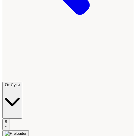
От Луки
8