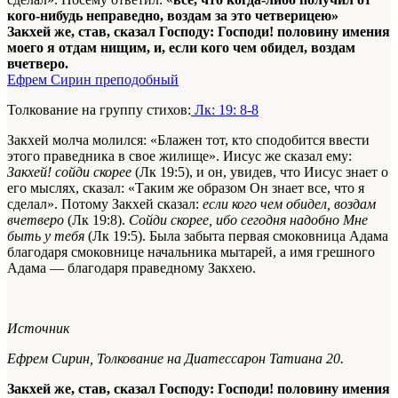
кого-нибудь неправедно, воздам за это четверицею»
Закхей же, став, сказал Господу: Господи! половину имения
моего я отдам нищим, и, если кого чем обидел, воздам
вчетверо.
Ефрем Сирин преподобный
Толкование на группу стихов:
Лк: 19: 8-8
Закхей молча молился: «Блажен тот, кто сподобится ввести
этого праведника в свое жилище». Иисус же сказал ему:
Закхей! сойди скорее
(Лк 19:5), и он, увидев, что Иисус знает о
его мыслях, сказал: «Таким же образом Он знает все, что я
сделал». Потому Закхей сказал:
если кого чем обидел, воздам
вчетверо
(Лк 19:8).
Сойди скорее, ибо сегодня надобно Мне
быть у тебя
(Лк 19:5). Была забыта первая смоковница
Адама
благодаря смоковнице начальника мытарей, а имя грешного
Адама — благодаря праведному Закхею.
Источник
Ефрем Сирин,
Толкование на Диатессарон Татиана 20.
Закхей же, став, сказал Господу: Господи! половину имения