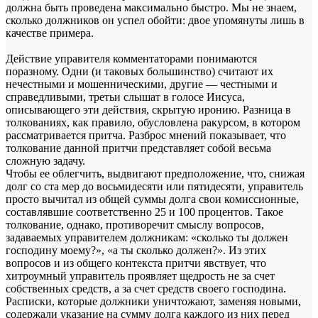
должна быть проведена максимально быстро. Мы не знаем,
сколько должников он успел обойти: двое упомянуты лишь в
качестве примера.
Действие управителя комментаторами понимаются
поразному. Одни (и таковых большинство) считают их
нечестными и мошенническими, другие — честными и
справедливыми, третьи слышат в голосе Иисуса,
описывающего эти действия, скрытую иронию. Разница в
толкованиях, как правило, обусловлена ракурсом, в котором
рассматривается притча. Разброс мнений показывает, что
толкование данной притчи представляет собой весьма
сложную задачу.
Чтобы ее облегчить, выдвигают предположение, что, снижая
долг со ста мер до восьмидесяти или пятидесяти, управитель
просто вычитал из общей суммы долга свои комиссионные,
составлявшие соответственно 25 и 100 процентов. Такое
толкование, однако, противоречит смыслу вопросов,
задаваемых управителем должникам: «сколько ты должен
господину моему?», «а ты сколько должен?». Из этих
вопросов и из общего контекста притчи явствует, что
хитроумный управитель проявляет щедрость не за счет
собственных средств, а за счет средств своего господина.
Расписки, которые должники уничтожают, заменяя новыми,
содержали указание на сумму долга каждого из них перед