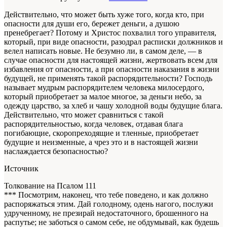
Действительно, что может быть хуже того, когда кто, при
опасности для души его, бережет деньги, а душою
пренебрегает? Потому и Христос похвалил того управителя,
который, при виде опасности, разодрал расписки должников и
велел написать новые. Не безумно ли, в самом деле, — в
случае опасности для настоящей жизни, жертвовать всем для
избавления от опасности, а при опасности наказания в жизни
будущей, не применять такой распорядительности? Господь
называет мудрым распорядителем человека милосердого,
который приобретает за малое многое, за деньги небо, за
одежду царство, за хлеб и чашу холодной воды будущие блага.
Действительно, что может сравниться с такой
распорядительностью, когда человек, отдавая блага
погибающие, скоропреходящие и тленные, приобретает
будущие и неизменные, а чрез это и в настоящей жизни
наслаждается безопасностью?
Источник
Толкование на Псалом 111
*** Посмотрим, наконец, что тебе поведено, и как должно
распоряжаться этим. Дай голодному, одень нагого, послужи
удрученному, не презирай недостаточного, брошенного на
распутье; не заботься о самом себе, не обдумывай, как будешь