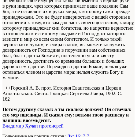
переводить свое имущество заблаговременно в верные руки –
в руки нищих, чрез которых принимает ваше подаяние Сам
Бог, а не оставлять их в руках мира, к которому сами прежде
принадлежали. Это не будет неверностью с вашей стороны в
отношении к тому, кто вам дал часть своего достояния, к миру,
которому принадлежат сии богатства, но напротив верностью
в отношении к истинному владыке и Господу, от которого
зависит и мир со всем своим богатством. И только такой
верностью в чужом, из мира взятом, вы можете заслужить
доверенность от Господина в поручении вам собственных
благ, благ царства Божия и, постепенно усиливая эту
доверенность, достигать со временем больших и больших
даров в сем царстве. Переходя в царство Божие, нельзя уже
оставаться членом и царства мира: нельзя служить Богу и
мамоне.
+++Горский А. В. прот. История Евангельская и Церкви
Апостольской. Свято-Троицкая Сергиева Лавра, 1902. С.
162+
+
Потом другому сказал: а ты сколько должен? Он отвечал:
сто мер пшеницы. И сказал ему: возьми твою расписку и
напиши: восемьдесят.
Владимир Хулап протоиерей
Толкование на группу стихов:
Лк: 16: 7-7