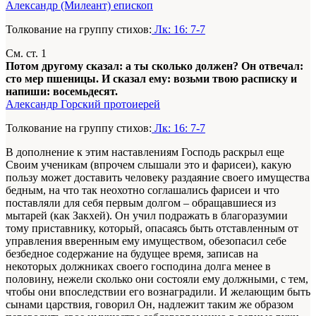
Александр (Милеант) епископ
Толкование на группу стихов:
Лк: 16: 7-7
См. ст. 1
Потом другому сказал: а ты сколько должен? Он отвечал:
сто мер пшеницы. И сказал ему: возьми твою расписку и
напиши: восемьдесят.
Александр Горский протоиерей
Толкование на группу стихов:
Лк: 16: 7-7
В дополнение к этим наставлениям Господь раскрыл еще
Своим ученикам (впрочем слышали это и фарисеи), какую
пользу может доставить человеку раздаяние своего имущества
бедным, на что так неохотно соглашались фарисеи и что
поставляли для себя первым долгом – обращавшиеся из
мытарей (как Закхей). Он учил подражать в благоразумии
тому приставнику, который, опасаясь быть отставленным от
управления вверенным ему имуществом, обезопасил себе
безбедное содержание на будущее время, записав на
некоторых должниках своего господина долга менее в
половину, нежели сколько они состояли ему должными, с тем,
чтобы они впоследствии его вознаградили. И желающим быть
сынами царствия, говорил Он, надлежит таким же образом