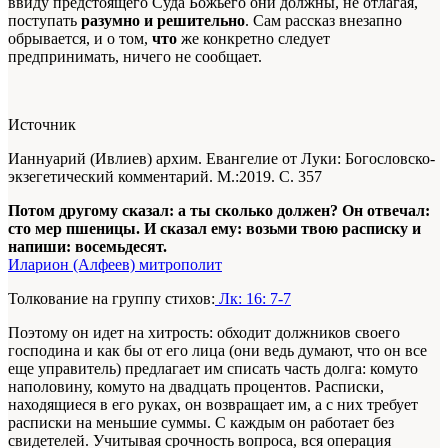
ввиду предстоящего Суда Божьего они должны, не отлагая,
поступать
разумно и решительно
. Сам рассказ внезапно
обрывается, и о том,
что
же конкретно следует
предпринимать, ничего не сообщает.
Источник
Ианнуарий (Ивлиев) архим. Евангелие от Луки: Богословско-
экзегетический комментарий. М.:2019. С. 357
Потом другому сказал: а ты сколько должен? Он отвечал:
сто мер пшеницы. И сказал ему: возьми твою расписку и
напиши: восемьдесят.
Иларион (Алфеев) митрополит
Толкование на группу стихов:
Лк: 16: 7-7
Поэтому он идет на хитрость: обходит должников своего
господина и как бы от его лица (они ведь думают, что он все
еще управитель) предлагает им списать часть долга: комуто
наполовину, комуто на двадцать процентов. Расписки,
находящиеся в его руках, он возвращает им, а с них требует
расписки на меньшие суммы. С каждым он работает без
свидетелей. Учитывая срочность вопроса, вся операция