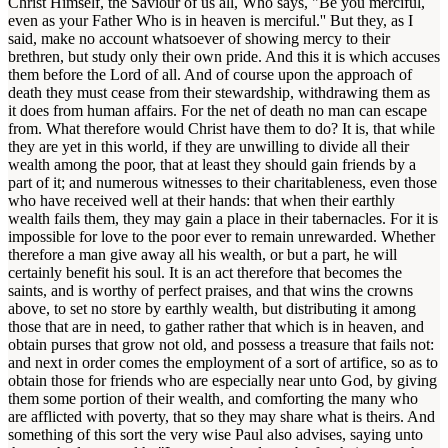
Christ Himself, the Saviour of us all, Who says, "Be you merciful,
even as your Father Who is in heaven is merciful.'' But they, as I
said, make no account whatsoever of showing mercy to their
brethren, but study only their own pride. And this it is which accuses
them before the Lord of all. And of course upon the approach of
death they must cease from their stewardship, withdrawing them as
it does from human affairs. For the net of death no man can escape
from. What therefore would Christ have them to do? It is, that while
they are yet in this world, if they are unwilling to divide all their
wealth among the poor, that at least they should gain friends by a
part of it; and numerous witnesses to their charitableness, even those
who have received well at their hands: that when their earthly
wealth fails them, they may gain a place in their tabernacles. For it is
impossible for love to the poor ever to remain unrewarded. Whether
therefore a man give away all his wealth, or but a part, he will
certainly benefit his soul. It is an act therefore that becomes the
saints, and is worthy of perfect praises, and that wins the crowns
above, to set no store by earthly wealth, but distributing it among
those that are in need, to gather rather that which is in heaven, and
obtain purses that grow not old, and possess a treasure that fails not:
and next in order comes the employment of a sort of artifice, so as to
obtain those for friends who are especially near unto God, by giving
them some portion of their wealth, and comforting the many who
are afflicted with poverty, that so they may share what is theirs. And
something of this sort the very wise Paul also advises, saying unto