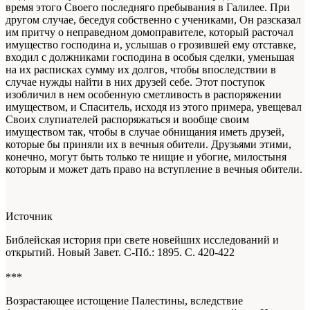
время этого Своего последняго пребывания в Галилее. При
другом случае, беседуя собственно с учениками, Он разсказал
им притчу о неправедном домоправителе, который расточал
имущество господина и, услышав о грозившей ему отставке,
входил с должниками господина в особыя сделки, уменьшая
на их расписках сумму их долгов, чтобы впоследствии в
случае нужды найти в них друзей себе. Этот поступок
изобличил в нем особенную сметливость в распоряжении
имуществом, и Спаситель, исходя из этого примера, увещевал
Своих слупиателей распоряжаться и вообще своим
имуществом так, чтобы в случае обнищания иметь друзей,
которые бы приняли их в вечныя обители. Друзьями этими,
конечно, могут быть только те нищие и убогие, милостыня
которым и может дать право на вступление в вечныя обители.
Источник
Библейская история при свете новейших исследований и
открытий. Новый Завет
. С-Пб.: 1895. С. 420-422
***
Возрастающее истощение Палестины, вследствие