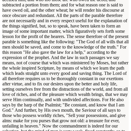
subtracted a portion from them; and for what reason one is said to
have owed oil, and the other wheat; he will render his discourse at
once obscure and redundant. All the parts of the parable therefore
are not necessarily and in every respect useful for the explanation of
the things signified, but, so to speak, have been taken to form an
image of some important matter, which figuratively sets forth some
lesson for the profit of the hearers. The sense therefore of the present
parable is something like the following: "The God of all wills that all
men should be saved, and come to the knowledge of the truth." For
this reason "He also gave the law for a help," according to the
expression of the prophet. And the law in such passages we say
means, not of course that which was ministered by Moses, but rather
the whole inspired Scripture, by means of which we learn the path
which leads straight unto every good and saving thing. The Lord of
all therefore requires us to be thoroughly constant in our exertions
after virtue, and to fix our desires upon the better and holy life,
setting ourselves free from the distractions of the world, and from all
love of riches, and of the pleasure which wealth brings, that we may
serve Him continually, and with undivided affections. For He also
says by the harp of the Psalmist; "Be constant, and know that I am
God." And further, by His own mouth, the Saviour of all says to
those who possess worldly riches, "Sell your possessions, and give
alms: make for you purses that grow not old: a treasure for ever,
unfailing in heaven." Now the commandment is indeed for our