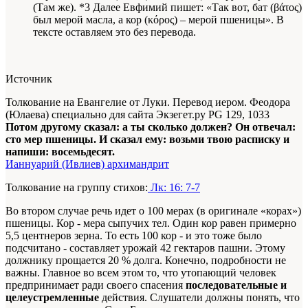
(Там же). *3 Далее Евфимий пишет: «Так вот, бат (βάτος)
был мерой масла, а кор (κόρος) – мерой пшеницы». В
тексте оставляем это без перевода.
Источник
Толкование на Евангелие от Луки. Перевод иером. Феодора
(Юлаева) специально для сайта Экзегет.ру PG 129, 1033
Потом другому сказал: а ты сколько должен? Он отвечал:
сто мер пшеницы. И сказал ему: возьми твою расписку и
напиши: восемьдесят.
Ианнуарий (Ивлиев) архимандрит
Толкование на группу стихов:
Лк: 16: 7-7
Во втором случае речь идет о 100 мерах (в оригинале «корах»)
пшеницы. Кор - мера сыпучих тел. Один кор равен примерно
5,5 центнеров зерна. То есть 100 кор - и это тоже было
подсчитано - составляет урожай 42 гектаров пашни. Этому
должнику прощается 20 % долга. Конечно, подробности не
важны. Главное во всем этом то, что утопающий человек
предпринимает ради своего спасения
последовательные и
целеустремленные
действия. Слушатели должны понять, что