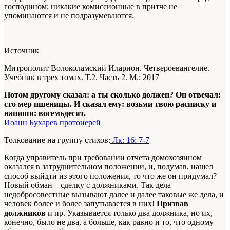
господином; никакие комиссионные в притче не
упоминаются и не подразумеваются.
Источник
Митрополит Волоколамский Иларион. Четвероевангелие.
Учебник в трех томах. Т.2. Часть 2. М.: 2017
Потом другому сказал: а ты сколько должен? Он отвечал:
сто мер пшеницы. И сказал ему: возьми твою расписку и
напиши: восемьдесят.
Иоанн Бухарев протоиерей
Толкование на группу стихов:
Лк: 16: 7-7
Когда управитель при требовании отчета домохозяином
оказался в затруднительном положении, и, подумав, нашел
способ выйдти из этого положения, то что же он придумал?
Новый обман – сделку с должниками. Так дела
недобросовестные вызывают далее и далее таковые же дела, и
человек более и более запутывается в них!
Призвав
должников
и пр. Указывается только два должника, но их,
конечно, было не два, а больше, как равно и то, что одному