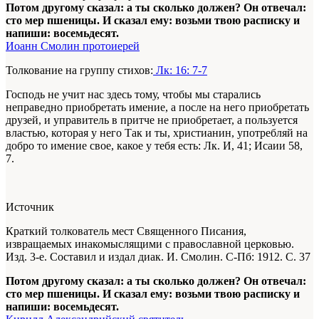
Потом другому сказал: а ты сколько должен? Он отвечал:
сто мер пшеницы. И сказал ему: возьми твою расписку и
напиши: восемьдесят.
Иоанн Смолин протоиерей
Толкование на группу стихов:
Лк: 16: 7-7
Господь не учит нас здесь тому, чтобы мы старались
неправедно приобретать имение, а после на него приобретать
друзей, и управитель в притче не приобретает, а пользуется
властью, которая у него Так и ты, христианин, употребляй на
добро то имение свое, какое у тебя есть: Лк. И, 41; Исаии 58,
7.
Источник
Краткий толкователь мест Священного Писания,
извращаемых инакомыслящими с православной церковью.
Изд. 3-е. Составил и издал диак. И. Смолин. С-Пб: 1912. С. 37
Потом другому сказал: а ты сколько должен? Он отвечал:
сто мер пшеницы. И сказал ему: возьми твою расписку и
напиши: восемьдесят.