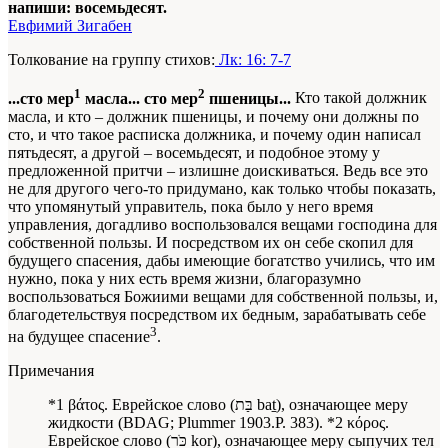
напиши: восемьдесят.
Евфимий Зигабен
Толкование на группу стихов:
Лк: 16: 7-7
1
2
...сто мер
масла... сто мер
пшеницы...
Кто такой должник
масла, и кто – должник пшеницы, и почему они должны по
сто, и что такое расписка должника, и почему один написал
пятьдесят, а другой – восемьдесят, и подобное этому у
предложенной притчи – излишне доискиваться. Ведь все это
не для другого чего-то придумано, как только чтобы показать,
что упомянутый управитель, пока было у него время
управления, догадливо воспользовался вещами господина для
собственной пользы. И посредством их он себе скопил для
будущего спасения, дабы имеющие богатство учились, что им
нужно, пока у них есть время жизни, благоразумно
воспользоваться Божиими вещами для собственной пользы, и,
благодетельствуя посредством их бедным, зарабатывать себе
3
на будущее спасение
.
Примечания
*1 βάτος. Еврейское слово (בַּת
bat̠
), означающее меру
жидкости (BDAG; Plummer 1903.P. 383). *2 κόρος.
Еврейское слово (כֹּר
kor
), означающее меру сыпучих тел