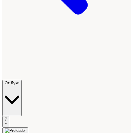
От Луки
7