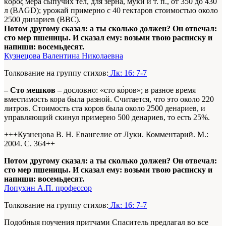
κόρος мера сыпучих тел, для зерна, муки и т. п., от 350 до 430
л (BAGD); урожай примерно с 40 гектаров стоимостью около
2500 динариев (ВВС).
Потом другому сказал: а ты сколько должен? Он отвечал:
сто мер пшеницы. И сказал ему: возьми твою расписку и
напиши: восемьдесят.
Кузнецова Валентина Николаевна
Толкование на группу стихов:
Лк: 16: 7-7
– Сто мешков –
дословно: «сто ко́ров»; в разное время
вместимость кора была разной. Считается, что это около 220
литров. Стоимость ста коров была около 2500 денариев, и
управляющий скинул примерно 500 денариев, то есть 25%.
+++Кузнецова В. Н. Евангелие от Луки. Комментарий. М.:
2004. С. 364+
+
Потом другому сказал: а ты сколько должен? Он отвечал:
сто мер пшеницы. И сказал ему: возьми твою расписку и
напиши: восемьдесят.
Лопухин А.П. профессор
Толкование на группу стихов:
Лк: 16: 7-7
Подобныя поучения притчами Спаситель предлагал во все