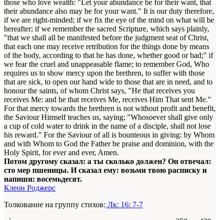
those who love wealth: "Let your abundance be for their want, that
their abundance also may be for your want." It is our duty therefore,
if we are right-minded; if we fix the eye of the mind on what will be
hereafter; if we remember the sacred Scripture, which says plainly,
"that we shall all be manifested before the judgment seat of Christ,
that each one may receive retribution for the things done by means
of the body, according to that he has done, whether good or bad;" if
we fear the cruel and unappeasable flame; to remember God, Who
requires us to show mercy upon the brethren, to suffer with those
that are sick, to open our hand wide to those that are in need, and to
honour the saints, of whom Christ says, "He that receives you
receives Me: and he that receives Me, receives Him That sent Me."
For that mercy towards the brethren is not without profit and benefit,
the Saviour Himself teaches us, saying; "Whosoever shall give only
a cup of cold
water
to drink in the name of a disciple, shall not lose
his reward." For the Saviour of all is bounteous in giving: by Whom
and with Whom to God the Father be praise and dominion, with the
Holy Spirit, for ever and ever, Amen.
Потом другому сказал: а ты сколько должен? Он отвечал:
сто мер пшеницы. И сказал ему: возьми твою расписку и
напиши: восемьдесят.
Клеон Роджерс
Толкование на группу стихов:
Лк: 16: 7-7