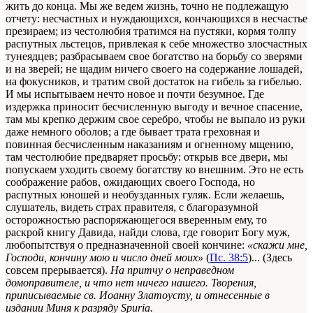
жить до конца. Мы же ведем жизнь, точно не подлежащую
отчету: несчастных и нуждающихся, кончающихся в несчастье
презираем; из честолюбия тратимся на пустяки, кормя толпу
распутных льстецов, привлекая к себе множество злосчастных
тунеядцев; разбрасываем свое богатство на борьбу со зверями
и на зверей; не щадим ничего своего на содержание лошадей,
на фокусников, и тратим свой достаток на гибель за гибелью.
И мы испытываем нечто новое и почти безумное. Где
издержка приносит бесчисленную выгоду и вечное спасение,
там мы крепко держим свое серебро, чтобы не выпало из руки
даже немного оболов; а где бывает трата греховная и
повинная бесчисленным наказаниям и огненному мщению,
там честолюбие предваряет просьбу: открыв все двери, мы
попускаем уходить своему богатству ко внешним. Это не есть
соображение рабов, ожидающих своего Господа, но
распутных юношей и необузданных гуляк. Если желаешь,
слушатель, видеть страх правителя, с благоразумной
осторожностью распоряжающегося вверенным ему, то
раскрой книгу Давида, найди слова, где говорит Богу муж,
любопытствуя о предназначенной своей кончине:
«скажи мне,
Господи, кончину мою и число дней моих»
(
Пс. 38:5
)... (Здесь
совсем прерывается).
На притчу о неправедном
домоправителе, и что нет ничего нашего. Творения,
приписываемые св. Иоанну Златоусту, и отнесенные в
издании Миня к разряду Spuria.