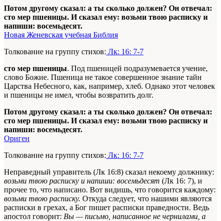
Потом другому сказал: а ты сколько должен? Он отвечал:
сто мер пшеницы. И сказал ему: возьми твою расписку и
напиши: восемьдесят.
Новая Женевская учебная Библия
Толкование на группу стихов:
Лк: 16: 7-7
сто мер пшеницы
. Под пшеницей подразумевается учение,
слово Божие. Пшеница не такое совершенное знание тайн
Царства Небесного, как, например, хлеб. Однако этот человек
и пшеницы не имел, чтобы возвратить долг.
Потом другому сказал: а ты сколько должен? Он отвечал:
сто мер пшеницы. И сказал ему: возьми твою расписку и
напиши: восемьдесят.
Ориген
Толкование на группу стихов:
Лк: 16: 7-7
Неправедный управитель (Лк 16:8) сказал некоему должнику:
возьми твою расписку и напиши: восемьдесят
(Лк 16: 7), и
прочее то, что написано. Вот видишь, что говорится каждому:
возьми твою расписку.
Откуда следует, что нашими являются
расписки в грехах, а Бог пишет расписки праведности. Ведь
апостол говорит:
Вы — письмо, написанное не чернилами, а