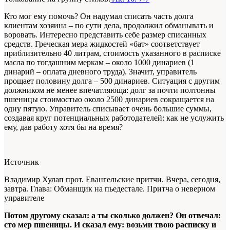
Кто мог ему помочь? Он надумал списать часть долга
клиентам хозяина – по сути дела, продолжил обманывать и
воровать. Интересно представить себе размер списанных
средств. Греческая мера жидкостей «бат» соответствует
приблизительно 40 литрам, стоимость указанного в расписке
масла по тогдашним меркам – около 1000 динариев (1
динарий – оплата дневного труда). Значит, управитель
прощает половину долга – 500 динариев. Ситуация с другим
должником не менее впечатляюща: долг за почти полтонны
пшеницы стоимостью около 2500 динариев сокращается на
одну пятую. Управитель списывает очень большие суммы,
создавая круг потенциальных работодателей: как не услужить
ему, дав работу хотя бы на время?
Источник
Владимир Хулап прот. Евангельские притчи. Вчера, сегодня,
завтра. Глава: Обманщик на пьедестале. Притча о неверном
управителе
Потом другому сказал: а ты сколько должен? Он отвечал:
сто мер пшеницы. И сказал ему: возьми твою расписку и