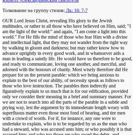
Кирилл Александрийский святитель
Толкование на группу стихов:
Лк: 16: 7-7
OUR Lord Jesus Christ, revealing His glory to the Jewish
multitudes, or rather to all those who have believed on Him, said; "I
am the light of the world:" and again, "I am come a light into this
world." For He fills the mind of those who fear Him with a divine
and intellectual light, that they may not wander from the right way
by walking in gloom and darkness; but may rather know how to
advance uprightly in every good work, and in whatsoever aids a
man in leading a saintly life. He would have us therefore to be good,
and ready to communicate, loving one another, and merciful, and
adorned with the honours of charity. Most wisely therefore did He
prepare for us the present parable: which we being anxious to
explain to the best of our ability, of necessity speak as follows to
those who love instruction. The parables then indirectly and
figuratively explain to us much that is for our edification, provided
only we consider their meaning in a brief and summary manner. For
we are not to search into all the parts of the parable in a subtle and
prying way, lest the argument by its immoderate length weary with
superfluous matter even those most fond of hearing, and tire men
with a crowd of words. For if, for instance, any one were to
undertake to explain, who is to be regarded by us as the man who
had a steward, who was accused unto him; or who possibly it is that
accused him; and who too those are who owed the debts, and