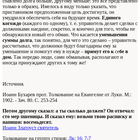
сбавлено долга больше, другому меньше: это все представлено
только в образец. Имелось в виду только указать, что
приставником предположенная цель достигнута, он
умудрился обеспечить себя на будущее время.
Единого
когождо
(каждого по одному), т. е. управитель делает сделки с
должниками наедине, секретно, и конечно для того, чтобы не
обнаружился новый его обман. Что касается
уменьшения
суммы долга
, так понятно, для чего это сделано – управитель
рассчитывал, что должники будут благодарны ему за
уменьшение и помогут ему в нужде –
примут его к
се
бе в
дом.
Так нередко люди, сами обманывая, располагают и
иногда принуждают других к тому же!
Источник
Иоанн Бухарев прот. Толкование на Евангелие от Луки. М.:
1902. - Зач. 80. С. 253-254
Потом другому сказал: а ты сколько должен? Он отвечал:
сто мер пшеницы. И сказал ему: возьми твою расписку и
напиши: восемьдесят.
Иоанн Златоуст святитель
Толкование на группу стихов:
Лк: 16: 7-7