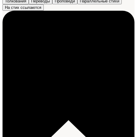
Толкования
Переводы
Проповеди
Параллельные стихи
На стих ссылаются