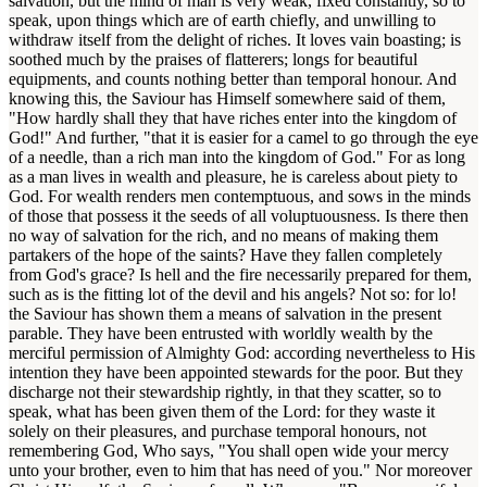
salvation, but the mind of man is very weak, fixed constantly, so to
speak, upon things which are of earth chiefly, and unwilling to
withdraw itself from the delight of riches. It loves vain boasting; is
soothed much by the praises of flatterers; longs for beautiful
equipments, and counts nothing better than temporal honour. And
knowing this, the Saviour has Himself somewhere said of them,
"How hardly shall they that have riches enter into the kingdom of
God!" And further, "that it is easier for a camel to go through the eye
of a needle, than a rich man into the kingdom of God." For as long
as a man lives in wealth and pleasure, he is careless about piety to
God. For wealth renders men contemptuous, and sows in the minds
of those that possess it the seeds of all voluptuousness. Is there then
no way of salvation for the rich, and no means of making them
partakers of the hope of the saints? Have they fallen completely
from God's grace? Is hell and the fire necessarily prepared for them,
such as is the fitting lot of the devil and his angels? Not so: for lo!
the Saviour has shown them a means of salvation in the present
parable. They have been entrusted with worldly wealth by the
merciful permission of Almighty God: according nevertheless to His
intention they have been appointed stewards for the poor. But they
discharge not their stewardship rightly, in that they scatter, so to
speak, what has been given them of the Lord: for they waste it
solely on their pleasures, and purchase temporal honours, not
remembering God, Who says, "You shall open wide your mercy
unto your brother, even to him that has need of you." Nor moreover