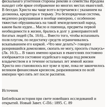
фискальнаго угнетения стороны римлян и семейства Иродова
находит себе яркое отображение во многих местах евангелий.
В беседах Христа мы чаще всего встречаемся с указанием на
должника, кредитора и тюрьму. Эта безпорядочная система,
медленно разрушавшая и вообще империю, с особенною
тяжестью обрушивалась на такой земледельческий народ,
каким были иудеи... Масло и пшеница, предметы первой
необходимости в жизни, брались в долг у домоправителей
богатых людей (Лк. 16:6).... Вместо того, чтобы вспахивать
поля плугом, по недостатку средств ограничивались
вскапыванием его киркой. «Что мне делать?» говорил
разорившийся домохозяин, скопать не могу, просить стыжусь»
(Лк. 16:3).... В таких именно красках в евангелиях постоянно
изображается состояние иудейскаго народа под римским
владычеством и в течение остальных лет земной жизни
Христа оно становилось все хуже и хуже, пока не закончилось
великим финансовым кризисом, разразившимся по всей
империи чрез пять лет после распятия.
Источник
Библейская история при свете новейших исследований и
открытий. Новый Завет
. С-Пб.: 1895. С. 89