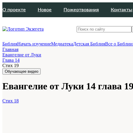
О проекте
Новое
Пожертвования
Контакты
Библия
Начать изучение
Медиатека
Детская Библия
Все о Библии
Главная
Евангелие от Луки
Глава 14
Стих 19
Обучающее видео
Евангелие от Луки 14 глава 19
Стих 18