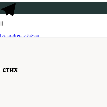
Группы
Игра по Библии
 стих