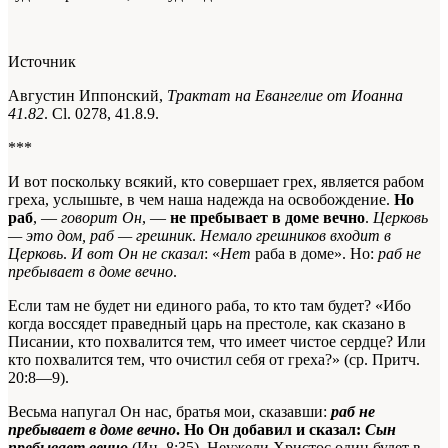
Источник
Августин Иппонский,
Трактат на Евангелие от Иоанна
41.82
. Сl. 0278, 41.8.9.
***
И вот поскольку всякий, кто совершает грех, является рабом
греха, услышьте, в чем наша надежда на освобождение.
Но
раб
, —
говорит Он
, —
не пребывает в доме вечно
.
Церковь
— это дом, раб — грешник
.
Немало грешников входит в
Церковь
.
И вот Он не сказал
: «
Нет
раба в доме». Но:
раб не
пребывает в доме вечно
.
Если там не будет ни единого раба, то кто там будет? «Ибо
когда воссядет праведный царь на престоле, как сказано в
Писании, кто похвалится тем, что имеет чистое сердце? Или
кто похвалится тем, что очистил себя от греха?» (ср. Притч.
20:8—9).
Весьма напугал Он нас, братья мои, сказавши:
раб не
пребывает в доме вечно
. Но Он добавил и сказал:
Сын
пребывает вечно
(Ин. 8:35). Неужели Христос один будет в