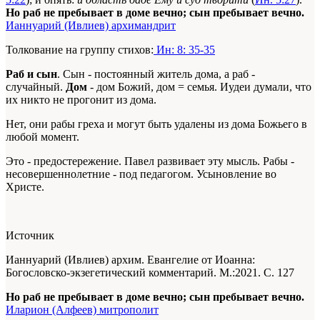
Но раб не пребывает в доме вечно; сын пребывает вечно.
Ианнуарий (Ивлиев) архимандрит
Толкование на группу стихов:
Ин: 8: 35-35
Раб и сын
. Сын - постоянный житель дома, а раб -
случайный.
Дом
- дом Божий, дом = семья. Иудеи думали, что
их никто не прогонит из дома.
Нет, они рабы греха и могут быть удалены из дома Божьего в
любой момент.
Это - предостережение. Павел развивает эту мысль. Рабы -
несовершеннолетние - под педагогом. Усыновление во
Христе.
Источник
Ианнуарий (Ивлиев) архим. Евангелие от Иоанна:
Богословско-экзегетический комментарий. М.:2021. С. 127
Но раб не пребывает в доме вечно; сын пребывает вечно.
Иларион (Алфеев) митрополит