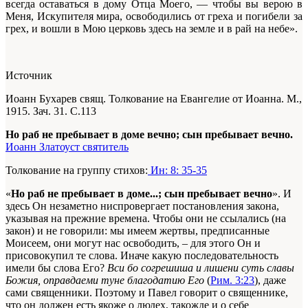
всегда оставаться в дому Отца Моего, — чтобы вы верою в
Меня, Искупителя мира, освободились от греха и погибели за
грех, и вошли в Мою церковь здесь на земле и в рай на небе».
Источник
Иоанн Бухарев свящ. Толкование на Евангелие от Иоанна. М.,
1915. Зач. 31. С.113
Но раб не пребывает в доме вечно; сын пребывает вечно.
Иоанн Златоуст святитель
Толкование на группу стихов:
Ин: 8: 35-35
«
Но раб не пребывает в доме...; сын пребывает вечно
». И
здесь Он незаметно ниспровергает постановления закона,
указывая на прежние времена. Чтобы они не ссылались (на
закон) и не говорили: мы имеем жертвы, предписанные
Моисеем, они могут нас освободить, – для этого Он и
присовокупил те слова. Иначе какую последовательность
имели бы слова Его?
Вси бо согрешиша и лишени суть славы
Божия, оправдаеми туне благодатию Его
(
Рим. 3:23
), даже
сами священники. Поэтому и Павел говорит о священнике,
что он должен есть якоже о людех, такожде и о себе