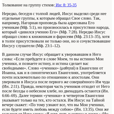
Толкование на группу стихов:
Ин: 8: 35-35
Нередко, беседуя с толпой людей, Иисус выделял среди нее
отдельные группы, к которым обращал Свое слово. Так,
например, Нагорная проповедь была адресована Его
ученикам (Мф. 5:1), но произносилась в присутствии народа,
который «дивился учению Его» (Мф. 7:28). Нередко Иисус
обращал слово к книжникам и фарисеям (Мф. 23:13–35), хотя
в толпе присутствовали не только они, но и сочувствовавшие
Иисусу слушатели (Мф. 23:1–12).
В данном случае Иисус обращает к уверовавшим в Него
слова: «Если пребудете в слове Моем, то вы истинно Мои
ученики, и познаете истину, и истина сделает вас
свободными». Слово «ученики» (μαθηταί) в Евангелии от
Иоанна, как и в синоптических Евангелиях, употребляется
почти исключительно по отношению к апостолам. Они
уверовали в Иисуса после первого же совершённого Им чуда
(Ин. 2:11). Правда, некоторая часть учеников отходит от Него
после беседы о небесном хлебе, но двенадцать остаются (Ин.
6:66–69). Далее термин «ученики» в четвертом Евангелии
указывает только на тех, кто остался. Им Иисус на Тайной
вечере скажет: «По тому узнают все, что вы Мои ученики,
если будете иметь любовь между собою» (Ин. 13:35). Они же
услышат от Него слова: «Я есмь путь и истина и жизнь» (Ин.