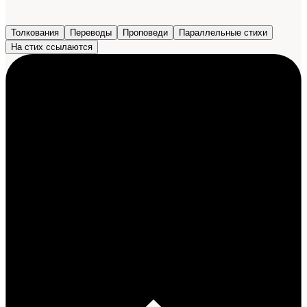
Толкования
Переводы
Проповеди
Параллельные стихи
На стих ссылаются