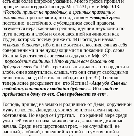
есть еще более широкое указание. Много грехов прощал и
прощает милосердый Господь
Мф. 12:31; см. и Мф. 9:13:
«
Господь пришел не праведных, а грешных призвать к
покаянию
».
при покаянии, но под словом «
творяй грех
»
постоянно, настойчиво, с убеждением своей правоты,
разумеется нераскаянный грешннк, идущий неуклонно по
пути неверия и злобы и самонадеянной кичливости как
Иудеи, которых посему (ниже ст. 44) Господь и назвал
«
сынами диавола
», ибо они не хотели спасения, считая себя
совершенными и не нуждающимися в покаянии
Ср. слова
Иоанна Крестителя фарисеям и саддукеям Мф. 3:7;
«
порождения ехиднины! Кто внушил вам бежать от
будущего гнева?
»
. Рабы греха и сыны диавола по гордости и
злобе, они возмутились, слыша, что они станут свободными
лишь тогда, когда Истина освободит их (ст. 32). Господь
теперь яснее раскрывает им, кто Истина! «
Аще убо Сын вы
свободит, воистинну свободни будете
»... Ибо «
раб не
пребывает в дому во век, Сын пребывает во век
».
Господь, пришед на землю и родившись от Девы, обрученной
мужу из колена Давидова, явился во плоти среди народа
обетования. Но народ сей утратил, – по крайней мере среди
учителей своих и начальников своих, – высшие духовные
начала. Среди него царствовал грех, – не случайный, не
частный, а общий, вошедший в строй его умственной и