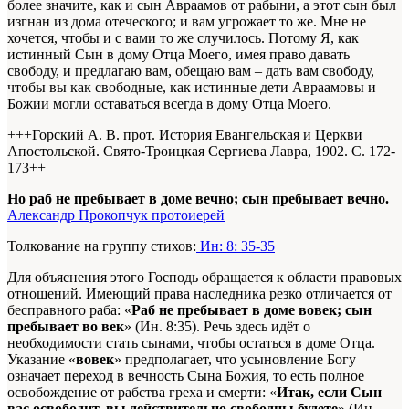
более значите, как и сын Авраамов от рабыни, а этот сын был
изгнан из дома отеческого; и вам угрожает то же. Мне не
хочется, чтобы и с вами то же случилось. Потому Я, как
истинный Сын в дому Отца Моего, имея право давать
свободу, и предлагаю вам, обещаю вам – дать вам свободу,
чтобы вы как свободные, как истинные дети Авраамовы и
Божии могли оставаться всегда в дому Отца Моего.
+++Горский А. В. прот. История Евангельская и Церкви
Апостольской. Свято-Троицкая Сергиева Лавра, 1902. С. 172-
173+
+
Но раб не пребывает в доме вечно; сын пребывает вечно.
Александр Прокопчук протоиерей
Толкование на группу стихов:
Ин: 8: 35-35
Для объяснения этого Господь обращается к области правовых
отношений. Имеющий права наследника резко отличается от
бесправного раба: «
Раб не пребывает в доме вовек; сын
пребывает во век
» (Ин. 8:35). Речь здесь идёт о
необходимости стать сынами, чтобы остаться в доме Отца.
Указание «
вовек
» предполагает, что усыновление Богу
означает переход в вечность Сына Божия, то есть полное
освобождение от рабства греха и смерти: «
Итак, если Сын
вас освободит, вы действительно свободны будете
» (Ин.