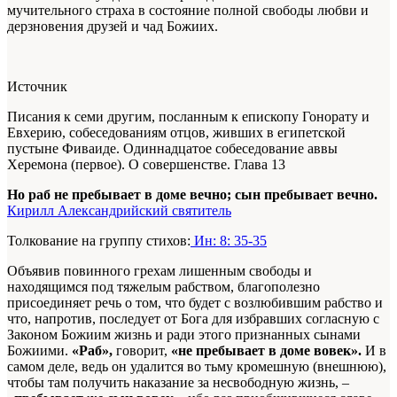
мучительного страха в состояние полной свободы любви и
дерзновения друзей и чад Божиих.
Источник
Писания к семи другим, посланным к епископу Гонорату и
Евхерию, собеседованиям отцов, живших в египетской
пустыне Фиваиде. Одиннадцатое собеседование аввы
Херемона (первое). О совершенстве. Глава 13
Но раб не пребывает в доме вечно; сын пребывает вечно.
Кирилл Александрийский святитель
Толкование на группу стихов:
Ин: 8: 35-35
Объявив повинного грехам лишенным свободы и
находящимся под тяжелым рабством, благополезно
присоединяет речь о том, что будет с возлюбившим рабство и
что, напротив, последует от Бога для избравших согласную с
Законом Божиим жизнь и ради этого признанных сынами
Божиими.
«Раб»,
говорит,
«не пребывает в доме вовек».
И в
самом деле, ведь он удалится во тьму кромешную (внешнюю),
чтобы там получить наказание за несвободную жизнь, –