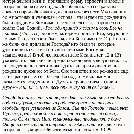
материальной жизни, приявший форму гордости и злобы и
неправды во всех ее видах. Освободить от сего рабства
сначала народ обетования, а с ним и через него
Мы говорим
об Апостолах и учениках Господа. Эти Иудеи по рождению
были орудиями Божиими.
все человечество, – пришел на
землю Сын Божий. «
Господь пришед к своим и свои Его не
приняли (Ин. 1:11), но «
тем, которые приняли Его, верующим
во имя Его дал власть быть чадами Божиими (ст. 12). Но кто
же были сии приявшие Господа? кто были те, которые
удостоились счастия быть восприятыми Богом во
усыновление? В той же первой главе Иоанна (ст. 12 и 13)
указано что счастие сие предоставлено лишь верующим, что
не рождение по плоти может дать сие преимущество, но
рождение духовное от Бога. Сие таинственное рождение еще
яснее раскрывается в беседе Господа с Никодимом и
называется рождением от Духа
» и «
рождением водою и
Духом
»
Ин. 3:3, 5 и см. весь опыт изучения сей главы.
.
Стадо быть все те, кои не рождены от Бога, не возродились
водою и Духом, остались в рабстве греха и не получили
свободы чрез усыновление Богом. Сие-то Господь и выясняет
Иудеям, предупреждая их, что раб изгоняется из дома, а
только Сын и чрез Него усыновленные пребывают в доме
Отца, в доме счастия и правды и любви. Они же «
делатели
неправды... увидят себя изгоняемыми вон
»
Лк. 13:28.
.