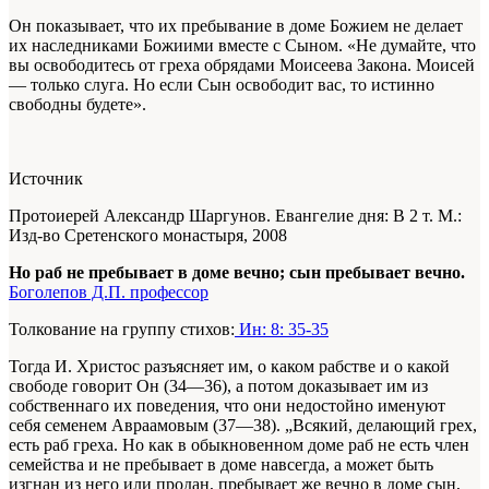
Он показывает, что их пребывание в доме Божием не делает
их наследниками Божиими вместе с Сыном. «Не думайте, что
вы освободитесь от греха обрядами Моисеева Закона. Моисей
— только слуга. Но если Сын освободит вас, то истинно
свободны будете».
Источник
Протоиерей Александр Шаргунов. Евангелие дня: В 2 т. М.:
Изд-во Сретенского монастыря, 2008
Но раб не пребывает в доме вечно; сын пребывает вечно.
Боголепов Д.П. профессор
Толкование на группу стихов:
Ин: 8: 35-35
Тогда И. Христос разъясняет им, о каком рабстве и о какой
свободе говорит Он (34—36), а потом доказывает им из
собственнаго их поведения, что они недостойно именуют
себя семенем Авраамовым (37—38). „Всякий, делающий грех,
есть раб греха. Но как в обыкновенном доме раб не есть член
семейства и не пребывает в доме навсегда, а может быть
изгнан из него или продан, пребывает же вечно в доме сын,