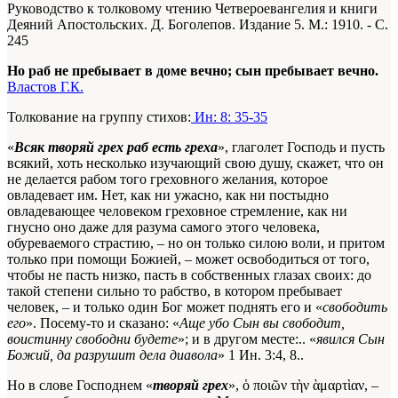
Руководство к толковому чтению Четвероевангелия и книги
Деяний Апостольских. Д. Боголепов. Издание 5. М.: 1910. - С.
245
Но раб не пребывает в доме вечно; сын пребывает вечно.
Властов Г.К.
Толкование на группу стихов:
Ин: 8: 35-35
«
Всяк творяй грех раб есть греха
», глаголет Господь и пусть
всякий, хоть несколько изучающий свою душу, скажет, что он
не делается рабом того греховного желания, которое
овладевает им. Нет, как ни ужасно, как ни постыдно
овладевающее человеком греховное стремление, как ни
гнусно оно даже для разума самого этого человека,
обуреваемого страстию, – но он только силою воли, и притом
только при помощи Божией, – может освободиться от того,
чтобы не пасть низко, пасть в собственных глазах своих: до
такой степени сильно то рабство, в котором пребывает
человек, – и только один Бог может поднять его и «
свободить
его
». Посему-то и сказано: «
Аще убо Сын вы свободит,
воистинну свободни будете
»; и в другом месте:.. «
явился Сын
Божий, да разрушит дела диавола
»
1 Ин. 3:4, 8.
.
Но в слове Господнем «
творяй грех
», ὁ ποιῶν τὴν ὰμαρτὶαν, –