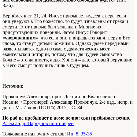
8:36).
Вернёмся к ст. 21, 24. Иисус призывает иудеев к вере: если
они уверуют в Его божество, то будут избавлены от греха и
смерти. Этот призыв был услышан. Многие из
присутствующих поверили. Затем Иисус Говорит
«
уверовавшим
», что если они и впредь сохранят веру в Его
слова, то станут детьми Божиими. Однако далее перед нами
развертывается одно из самых драматических мест
евангельской истории, потому что для иудеев сыновство
Божие – это данность, а для Христа – дар, который верующие
в Него смогут получить лишь в будущем.
Источник
Прокопчук Александр, прот. Лекции по Евангелию от
Иоанна. / Протоиерей Александр Прокопчук. 2-е изд., испр. и
доп. - М.: Изд-во ПСТГУ, 2015. - С. 84
Но раб не пребывает в доме вечно; сын пребывает вечно.
Александр Шаргунов протоиерей
Толкование на группу стихов:
Ин: 8: 35-35