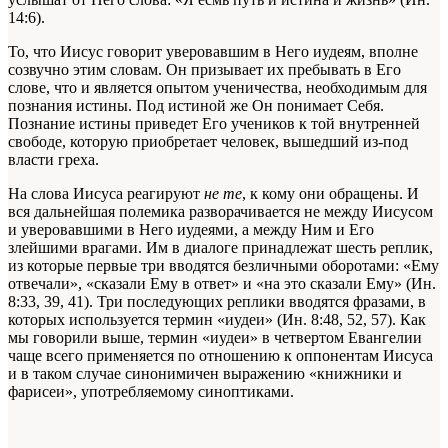
14:6).
То, что Иисус говорит уверовавшим в Него иудеям, вполне
созвучно этим словам. Он призывает их пребывать в Его
слове, что и является опытом ученичества, необходимым для
познания истины. Под истиной же Он понимает Себя.
Познание истины приведет Его учеников к той внутренней
свободе, которую приобретает человек, вышедший из-под
власти греха.
На слова Иисуса реагируют
не те
, к кому они обращены. И
вся дальнейшая полемика разворачивается не между Иисусом
и уверовавшими в Него иудеями, а между Ним и Его
злейшими врагами. Им в диалоге принадлежат шесть реплик,
из которые первые три вводятся безличными оборотами: «Ему
отвечали», «сказали Ему в ответ» и «на это сказали Ему» (Ин.
8:33, 39, 41). Три последующих реплики вводятся фразами, в
которых используется термин «иудеи» (Ин. 8:48, 52, 57). Как
мы говорили выше, термин «иудеи» в четвертом Евангелии
чаще всего применяется по отношению к оппонентам Иисуса
и в таком случае синонимичен выражению «книжники и
фарисеи», употребляемому синоптиками.