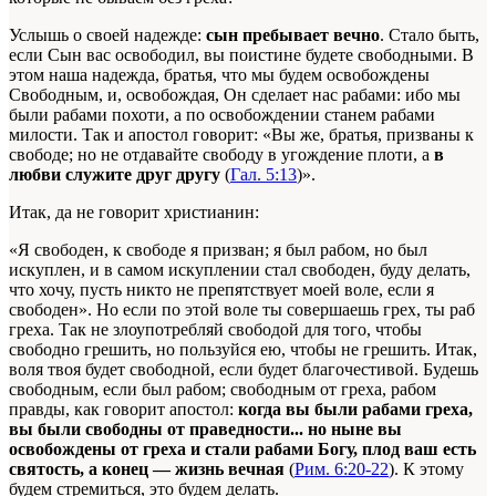
Услышь о своей надежде:
сын пребывает вечно
. Стало быть,
если Сын вас освободил, вы поистине будете свободными. В
этом наша надежда, братья, что мы будем освобождены
Свободным, и, освобождая, Он сделает нас рабами: ибо мы
были рабами похоти, а по освобождении станем рабами
милости. Так и апостол говорит: «Вы же, братья, призваны к
свободе; но не отдавайте свободу в угождение плоти, а
в
любви служите друг другу
(
Гал. 5:13
)».
Итак, да не говорит христианин:
«Я свободен, к свободе я призван; я был рабом, но был
искуплен, и в самом искуплении стал свободен, буду делать,
что хочу, пусть никто не препятствует моей воле, если я
свободен». Но если по этой воле ты совершаешь грех, ты раб
греха. Так не злоупотребляй свободой для того, чтобы
свободно грешить, но пользуйся ею, чтобы не грешить. Итак,
воля твоя будет свободной, если будет благочестивой. Будешь
свободным, если был рабом; свободным от греха, рабом
правды, как говорит апостол:
когда вы были рабами греха,
вы были свободны от праведности... но ныне вы
освобождены от греха и стали рабами Богу, плод ваш есть
святость, а конец — жизнь вечная
(
Рим. 6:20-22
). К этому
будем стремиться, это будем делать.