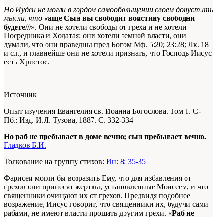
Но Иудеи не могли в гордом самообольщении своем допустить
мысли, что «
аще
Сын вы свободит воистину свободни
будете
///». Они не хотели свободы от греха и не хотели
Посредника и Ходатая: они хотели земной власти, они
думали, что они праведны пред Богом
Мф. 5:20; 23:28; Лк. 18
и сл.
, и главнейше они не хотели признать, что Господь Иисус
есть Христос.
Источник
Опыт изучения Евангелия св. Иоанна Богослова. Том 1. С-
Пб.: Изд. И.Л. Тузова, 1887. С. 332-334
Но раб не пребывает в доме вечно; сын пребывает вечно.
Гладков Б.И.
Толкование на группу стихов:
Ин: 8: 35-35
Фарисеи могли бы возразить Ему, что для избавления от
грехов они приносят жертвы, установленные Моисеем, и что
священники очищают их от грехов. Предвидя подобное
возражение, Иисус говорит, что священники их, будучи сами
рабами, не имеют власти прощать другим грехи. «
Раб не