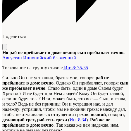
Поделиться
Но раб не пребывает в доме вечно; сын пребывает вечно.
Августин Иппонийский блаженный
Толкование на группу стихов:
Ин: 8: 35-35
Сильно Он нас устрашил, братья мои, говоря:
раб не
пребывает в доме вечно.
Однако Он прибавляет, говоря:
сын
же пребывает вечно
. Стало быть, один в доме Своем будет
Христос? И не будет при Нем людей? Кому Он будет главой,
если не будет тела? Или, может быть, это все — Сын, и глава,
и тело? Ведь не без причины Он и устрашил нас, и дал
надежду: устрашил, чтобы мы не любили греха; надежду дал,
чтобы не отчаивались в отпущении грехов:
всякий
, говорит,
делающий грех, раб есть греха
(
Ин. 8:34
).
Раб же не
пребывает в доме вечно
. Так какая же нам надежда, нам,
которые не бываем без греха?