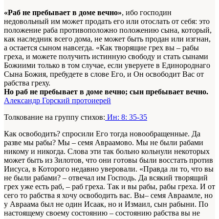
«Раб не пребывает в доме вечно»
, ибо господин
недовольный им может продать его или отослать от себя: это
положение раба противоположно положению сына, который,
как наследник всего дома, не может быть продан или изгнан,
а остается сыном навсегда. «Как творящие грех вы – рабы
греха, и можете получить истинную свободу и стать сынами
Божиими только в том случае, если уверуете в Единороднаго
Сына Божия, пребудете в слове Его, и Он освободит Вас от
рабства греху.
Но раб не пребывает в доме вечно; сын пребывает вечно.
Александр Горский протоиерей
Толкование на группу стихов:
Ин: 8: 35-35
Как освободить? спросили Его тогда новообращенные. Да
разве мы рабы? Мы – семя Авраамово. Мы не были рабами
никому и никогда. Слова эти так больно кольнули некоторых
может быть из Зилотов, что они готовы были восстать против
Иисуса, в Которого недавно уверовали. «Правда ли то, что вы
не были рабами? – отвечал им Господь. Да всякий творящий
грех уже есть раб, – раб греха. Так и вы рабы, рабы греха. И от
сего то рабства я хочу освободить вас. Вы– семя Авраамле, но
у Авраама был не один Исаак, но и Измаил, сын рабыни. По
настоящему своему состоянию – состоянию рабства вы не