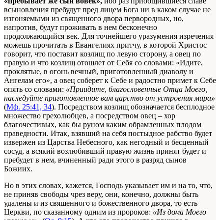
«пребывает же сын вовек»,
ибо раз приобщившиеся славе
всыновления пребудут пред лицем Бога ни в каком случае не
изгоняемыми из священного двора первородных, но,
напротив, будут проживать в нем бесконечно
продолжающийся век. Для точнейшего уразумения изречения
можешь прочитать в Евангелиях притчу, в которой Христос
говорит, что поставит козлищ по левую сторону, а овец по
правую и что козлищ отошлет от Себя со словами: «Идите,
проклятые, в огонь вечный, приготовленный диаволу и
Ангелам его», а овец соберет к Себе и радостно примет к Себе
опять со словами:
«Приидите, благословенные Отца Моего,
наследуйте приготовленное вам царство от устроения мира»
(
Мф. 25:41, 34
). Посредством козлищ обозначается бесплодное
множество грехолюбцев, а посредством овец – хор
благочестивых, как бы руном каким обрамленных плодом
праведности. Итак, взявший на себя постыдное рабство будет
извержен из Царства Небесного, как негодный и бесценный
сосуд, а всякий возлюбивший правую жизнь принят будет и
пребудет в нем, вчиненный ради этого в разряд сынов
Божиих.
Но в этих словах, кажется, Господь указывает им и на то, что,
не приняв свободы чрез веру, они, конечно, должны быть
удалены и из священного и божественного двора, то есть
Церкви, по сказанному одним из пророков:
«Из дома Моего