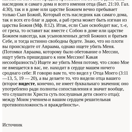
наследник и самаго дома и всего имения отца (Быт. 21:10. Гал.
4:30), так и в доме или царстве Божием вечно пребывает
только Сын Божий, Который есть наследник как самаго дома,
так и всех его благ и даров, а раб греха может быть изгнан из
царства Божия (Мф. 8:12). Итак, если Сын освободит вас, т.-е,
от греха, то оставит вас вместе с Собою в доме или царстве
Божием навсегда, как усыновленных детей Божиих и братьев
Себе, и тогда истинно свободны будете. Знаю, что но плоти
вы происходите от Авраама, однако ищете убить Меня.
(Потомки Авраама, которому было обетование о Мессии,
ищут убить пришедшаго к ним Мессию! Какая
несообразность!) Ищете же убить Меня потому, что слово Мое
не вмещается в вас, не. находит в сердце машем ничего
сроднаго себе: Я говорю вам то, что видел у Отца Моего (3:11
—13, 5, 19 — 20), а вы делаете то, что видели отца вашего
(второе
видесте
, конечно, не имеет буквальнаго значения; оно
употреблено ради полноты сопоставления и значит вообще,
что слушатели Христа суть послушныя дети своего отца);
между Моим учением-и вашим сердцем решительная
противоположность и враждебность».
Источник