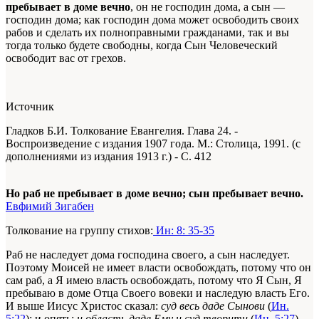
пребывает в доме вечно
, он не господин дома, а сын —
господин дома; как господин дома может освободить своих
рабов и сделать их полноправными гражданами, так и вы
тогда только будете свободны, когда Сын Человеческий
освободит вас от грехов.
Источник
Гладков Б.И. Толкование Евангелия. Глава 24. -
Воспроизведение с издания 1907 года. М.: Столица, 1991. (с
дополнениями из издания 1913 г.) - С. 412
Но раб не пребывает в доме вечно; сын пребывает вечно.
Евфимий Зигабен
Толкование на группу стихов:
Ин: 8: 35-35
Раб не наследует дома господина своего, а сын наследует.
Поэтому Моисей не имеет власти освобождать, потому что он
сам раб, а Я имею власть освобождать, потому что Я Сын, Я
пребываю в доме Отца Своего вовеки и наследую власть Его.
И выше Иисус Христос сказал:
суд весь даде Сынови
(
Ин.
5:22
); и опять:
и область даде Ему и суд творити
(
Ин. 5:27
).