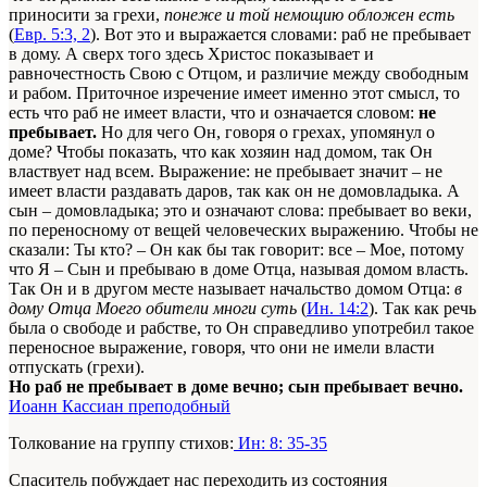
приносити за грехи,
понеже и той немощию обложен есть
(
Евр. 5:3, 2
). Вот это и выражается словами: раб не пребывает
в дому. А сверх того здесь Христос показывает и
равночестность Свою с Отцом, и различие между свободным
и рабом. Приточное изречение имеет именно этот смысл, то
есть что раб не имеет власти, что и означается словом:
не
пребывает.
Но для чего Он, говоря о грехах, упомянул о
доме? Чтобы показать, что как хозяин над домом, так Он
властвует над всем. Выражение: не пребывает значит – не
имеет власти раздавать даров, так как он не домовладыка. А
сын – домовладыка; это и означают слова: пребывает во веки,
по переносному от вещей человеческих выражению. Чтобы не
сказали: Ты кто? – Он как бы так говорит: все – Мое, потому
что Я – Сын и пребываю в доме Отца, называя домом власть.
Так Он и в другом месте называет начальство домом Отца:
в
дому Отца Моего обители многи суть
(
Ин. 14:2
). Так как речь
была о свободе и рабстве, то Он справедливо употребил такое
переносное выражение, говоря, что они не имели власти
отпускать (грехи).
Но раб не пребывает в доме вечно; сын пребывает вечно.
Иоанн Кассиан преподобный
Толкование на группу стихов:
Ин: 8: 35-35
Спаситель побуждает нас переходить из состояния