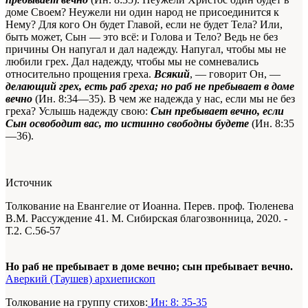
доме Своем? Неужели ни один народ не присоединится к
Нему? Для кого Он будет Главой, если не будет Тела? Или,
быть может, Сын — это всё: и Голова и Тело? Ведь не без
причины Он напугал и дал надежду. Напугал, чтобы мы не
любили грех. Дал надежду, чтобы мы не сомневались
относительно прощения греха.
Всякий
, — говорит Он, —
делающий грех, есть раб греха; но раб не пребывает в доме
вечно
(Ин. 8:34—35). В чем же надежда у нас, если мы не без
греха? Услышь надежду свою:
Сын пребывает вечно, если
Сын освободит вас, то истинно свободны будете
(Ин. 8:35
—36).
Источник
Толкование на Евангелие от Иоанна. Перев. проф. Тюленева
В.М. Рассуждение 41. М. Сибирская благозвонница, 2020. -
Т.2. С.56-57
Но раб не пребывает в доме вечно; сын пребывает вечно.
Аверкий (Таушев) архиепископ
Толкование на группу стихов:
Ин: 8: 35-35