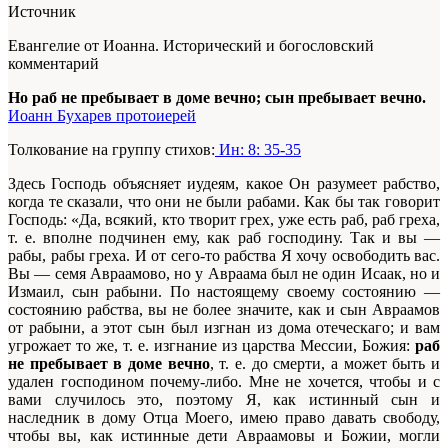
Источник
Евангелие от Иоанна. Исторический и богословский
комментарий
Но раб не пребывает в доме вечно; сын пребывает вечно.
Иоанн Бухарев протоиерей
Толкование на группу стихов:
Ин: 8: 35-35
Здесь Господь объясняет иудеям, какое Он разумеет рабство,
когда те сказали, что они не были рабами. Как бы так говорит
Господь: «Да, всякий, кто творит грех, уже есть раб, раб греха,
т. е. вполне подчинен ему, как раб господину. Так и вы —
рабы, рабы греха. И от сего-то рабства Я хочу освободить вас.
Вы — семя Авраамово, но у Авраама был не один Исаак, но и
Измаил, сын рабыни. По настоящему своему состоянию —
состоянию рабства, вы не более значите, как и сын Авраамов
от рабыни, а этот сын был изгнан из дома отеческаго; и вам
угрожает то же, т. е. изгнание из царства Мессии, Божия:
раб
не пребывает в доме вечно
, т. е. до смерти, а может быть и
удален господином почему-либо. Мне не хочется, чтобы и с
вами случилось это, поэтому Я, как истинный сын и
наследник в дому Отца Моего, имею право давать свободу,
чтобы вы, как истинные дети Авраамовы и Божии, могли