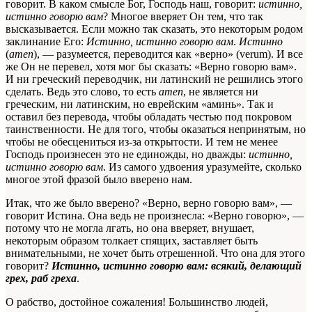
говорит. В каком смысле Бог, Господь наш, говорит:
истинно,
истинно говорю вам
? Многое вверяет Он тем, что так
высказывается. Если можно так сказать, это некоторым родом
заклинание Его:
Истинно, истинно говорю вам
.
Истинно
(
amen
), — разумеется, переводится как «верно» (verum). И все
же Он не перевел, хотя мог бы сказать: «Верно говорю вам».
И ни греческий переводчик, ни латинский не решились этого
сделать. Ведь это слово, то есть
amen
, не является ни
греческим, ни латинским, но еврейским
«аминь»
. Так и
оставил без перевода, чтобы обладать честью под покровом
таинственности. Не для того, чтобы оказаться непринятым, но
чтобы не обесцениться из-за открытости. И тем не менее
Господь произнесен это не единожды, но дважды:
истинно,
истинно говорю вам
. Из самого удвоения уразумейте, сколько
многое этой фразой было вверено
нам
.
Итак, что же было вверено? «Верно, верно говорю вам», —
говорит Истина. Она ведь не произнесла: «Верно говорю», —
потому что не могла лгать, но она вверяет, внушает,
некоторым образом толкает спящих, заставляет быть
внимательными, не хочет быть отрешенной. Что она для этого
говорит?
Истинно, истинно говорю вам: всякий, делающий
грех, раб греха
.
О рабство, достойное сожаления! Большинство людей,