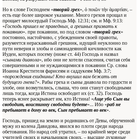
Но в слове Господнем «
творяй грех
», ὁ ποιῶν τὴν ὰμαρτὶαν, –
есть еще более широкое указание. Много грехов прощал и
прощает милосердый Господь
Мф. 12:31; см. и Мф. 9:13:
«
Господь пришел не праведных, а грешных призвать к
покаянию
».
при покаянии, но под словом «
творяй грех
»
постоянно, настойчиво, с убеждением своей правоты,
разумеется нераскаянный грешннк, идущий неуклонно по
пути неверия и злобы и самонадеянной кичливости как
Иудеи, которых посему (ниже ст. 44) Господь и назвал
«
сынами диавола
», ибо они не хотели спасения, считая себя
совершенными и не нуждающимися в покаянии
Ср. слова
Иоанна Крестителя фарисеям и саддукеям Мф. 3:7;
«
порождения ехиднины! Кто внушил вам бежать от
будущего гнева?
»
. Рабы греха и сыны диавола по гордости и
злобе, они возмутились, слыша, что они станут свободными
лишь тогда, когда Истина освободит их (ст. 32). Господь
теперь яснее раскрывает им, кто Истина! «
Аще убо Сын вы
свободит, воистинну свободни будете
»... Ибо «
раб не
пребывает в дому во век, Сын пребывает во век
».
Господь, пришед на землю и родившись от Девы, обрученной
мужу из колена Давидова, явился во плоти среди народа
обетования. Но народ сей утратил, – по крайней мере среди
учителей своих и начальников своих, – высшие духовные