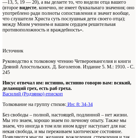
—13, 5, 19 — 20), а вы делаете то, что видели отца вашего
(второе
видесте
, конечно, не имеет буквальнаго значения; оно
употреблено ради полноты сопоставления и значит вообще,
что слушатели Христа суть послушныя дети своего отца);
между Моим учением-и вашим сердцем решительная
противоположность и враждебность».
Источник
Руководство к толковому чтению Четвероевангелия и книги
Деяний Апостольских. Д. Боголепов. Издание 5. М.: 1910. - С.
245
Иисус отвечал им: истинно, истинно говорю вам: всякий,
делающий грех, есть раб греха.
Василий (Родзянко) епископ
Толкование на группу стихов:
Ин: 8: 34-34
Без свободы – полной, настоящей, подлинной – нет жизни.
Мы это знаем, хорошо знаем по личному опыту. Также мы
знаем, что иногда в том или ином вдруг наступает для нас
некая свобода, и мы переживаем хаотическое состояние.
Появляются мысли, желания, вожделения, стремления и так