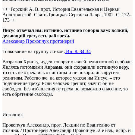
+++Горский А. В. прот. История Евангельская и Церкви
Апостольской. Свято-Троицкая Сергиева Лавра, 1902. С. 172-
173+
+
Иисус отвечал им: истинно, истинно говорю вам: всякий,
делающий грех, есть раб греха.
Александр Прокопчук протоиерей
Толкование на группу стихов:
Ин: 8: 34-34
Возражая Христу, иудеи говорят о своей религиозной свободе.
Являясь потомками Авраама, они сохранили истинную веру,
то есть не отреклись от истины и не покорились другим
религиям. Рабство же, на которое указал им Иисус, – это
подчинение греху. Если человек грешит, значит он не
свободен. Без избавления от греха не возможно спасение, то
есть обретение свободы.
Источник
Прокопчук Александр, прот. Лекции по Евангелию от
Иоанна. / Протоиерей Александр Прокопчук. 2-е изд., испр. и