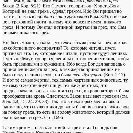
нас грехом,
чтобы мы в Нем сделались праведными пред
Богом
(2 Кор. 5:21). Его Самого, говорит он, Христа-Бога,
Который не знал греха
, сделал грехом
. Ибо Он пришел во
плоти, то есть
в подобии плоти греховной
(Рим. 8:3), и все же
не в греховной плоти, потому что вовсе не имел никакого
греха. И потому Он стал истинной жертвой за грех, что Сам
не имел никакого греха.
Но, быть может, я сказал, что
грех
есть жертва за грех, исходя
из собственного восприятия? Те, которые читали, пусть
признают это. Те, которые не читали, пусть не будут ленивы.
Пусть не будут, говорю я, ленивы в отношении чтения, чтобы
быть правдивыми в суждении. Ибо когда Бог дал заповедь о
приношении жертв за грех, в тех жертвоприношениях не
было искупления грехов, но была
тень будущего
(Кол. 2:17).
И вот те самые жертвы, тех самых жертвенных животных, ту
же самую жертвенную пищу, тех же животных, что
предназначались для заклания за грехи, в крови которых была
прообразована кровь
Спасителя
, Закон называет грехами (см.
Лев. 4:4, 15, 24, 29, 33). Так что в некоторых местах было
написано, что священники должны были возлагать руки свои
на голову греха, то есть на голову животного, который должен
быть заклан за грех.
Со1.1696
Таким грехом, то есть жертвой за грех, стал Господь наш
Иисус Христос, Который не имел греха.