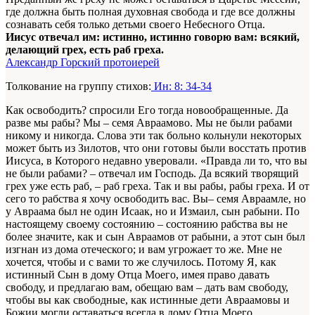
где должна быть полная духовная свобода и где все должны
сознавать себя только детьми своего Небесного Отца.
Иисус отвечал им: истинно, истинно говорю вам: всякий,
делающий грех, есть раб греха.
Александр Горский протоиерей
Толкование на группу стихов:
Ин: 8: 34-34
Как освободить? спросили Его тогда новообращенные. Да
разве мы рабы? Мы – семя Авраамово. Мы не были рабами
никому и никогда. Слова эти так больно кольнули некоторых
может быть из Зилотов, что они готовы были восстать против
Иисуса, в Которого недавно уверовали. «Правда ли то, что вы
не были рабами? – отвечал им Господь. Да всякий творящий
грех уже есть раб, – раб греха. Так и вы рабы, рабы греха. И от
сего то рабства я хочу освободить вас. Вы– семя Авраамле, но
у Авраама был не один Исаак, но и Измаил, сын рабыни. По
настоящему своему состоянию – состоянию рабства вы не
более значите, как и сын Авраамов от рабыни, а этот сын был
изгнан из дома отеческого; и вам угрожает то же. Мне не
хочется, чтобы и с вами то же случилось. Потому Я, как
истинный Сын в дому Отца Моего, имея право давать
свободу, и предлагаю вам, обещаю вам – дать вам свободу,
чтобы вы как свободные, как истинные дети Авраамовы и
Божии могли оставаться всегда в дому Отца Моего.