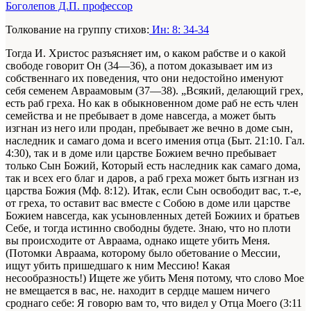
Боголепов Д.П. профессор
Толкование на группу стихов:
Ин: 8: 34-34
Тогда И. Христос разъясняет им, о каком рабстве и о какой
свободе говорит Он (34—36), а потом доказывает им из
собственнаго их поведения, что они недостойно именуют
себя семенем Авраамовым (37—38). „Всякий, делающий грех,
есть раб греха. Но как в обыкновенном доме раб не есть член
семейства и не пребывает в доме навсегда, а может быть
изгнан из него или продан, пребывает же вечно в доме сын,
наследник и самаго дома и всего имения отца (Быт. 21:10. Гал.
4:30), так и в доме или царстве Божием вечно пребывает
только Сын Божий, Который есть наследник как самаго дома,
так и всех его благ и даров, а раб греха может быть изгнан из
царства Божия (Мф. 8:12). Итак, если Сын освободит вас, т.-е,
от греха, то оставит вас вместе с Собою в доме или царстве
Божием навсегда, как усыновленных детей Божиих и братьев
Себе, и тогда истинно свободны будете. Знаю, что но плоти
вы происходите от Авраама, однако ищете убить Меня.
(Потомки Авраама, которому было обетование о Мессии,
ищут убить пришедшаго к ним Мессию! Какая
несообразность!) Ищете же убить Меня потому, что слово Мое
не вмещается в вас, не. находит в сердце машем ничего
сроднаго себе: Я говорю вам то, что видел у Отца Моего (3:11