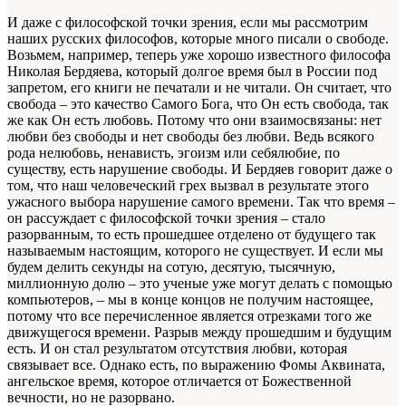
И даже с философской точки зрения, если мы рассмотрим
наших русских философов, которые много писали о свободе.
Возьмем, например, теперь уже хорошо известного философа
Николая Бердяева, который долгое время был в России под
запретом, его книги не печатали и не читали. Он считает, что
свобода – это качество Самого Бога, что Он есть свобода, так
же как Он есть любовь. Потому что они взаимосвязаны: нет
любви без свободы и нет свободы без любви. Ведь всякого
рода нелюбовь, ненависть, эгоизм или себялюбие, по
существу, есть нарушение свободы. И Бердяев говорит даже о
том, что наш человеческий грех вызвал в результате этого
ужасного выбора нарушение самого времени. Так что время –
он рассуждает с философской точки зрения – стало
разорванным, то есть прошедшее отделено от будущего так
называемым настоящим, которого не существует. И если мы
будем делить секунды на сотую, десятую, тысячную,
миллионную долю – это ученые уже могут делать с помощью
компьютеров, – мы в конце концов не получим настоящее,
потому что все перечисленное является отрезками того же
движущегося времени. Разрыв между прошедшим и будущим
есть. И он стал результатом отсутствия любви, которая
связывает все. Однако есть, по выражению Фомы Аквината,
ангельское время, которое отличается от Божественной
вечности, но не разорвано.