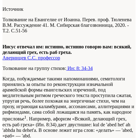
Источник
Толкование на Евангелие от Иоанна. Перев. проф. Тюленева
В.М. Рассуждение 41. М. Сибирская благозвонница, 2020. -
Т.2. С.51-56
Иисус отвечал им: истинно, истинно говорю вам: всякий,
делающий грех, есть раб греха.
Аверинцев С.С. профессор
Толкование на группу стихов:
Ин: 8: 34-34
Когда, побуждаемые такими напоминаниями, семитологи
принялись за опыты по реконструкции изначальной
арамейской формы евангельских изречений, под
медлительным ритмом греческого текста проступила сжатая,
упругая речь, более похожая на энергичные стихи, чем на
прозу, играющая каламбурами, ассонансами, аллитерациями и
рифмоидами, сама собой ложащаяся на память, как народное
1
присловье
. Например, афоризм «Всякий, делающий грех,
есть раб греха» (Ин. 8:34) дает двустишие: kul de 'abed het' ah
'abhda hu dehet'a. В основе лежит игра слов: «делать» — 'abed,
«раб» — 'abd.