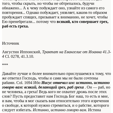
того, чтобы скрыть, но чтобы не обтрепалось, будучи
обнажено... А к чему побуждает оно, узнайте из самого его
повторения... Однако побуждает, уязвляет, каким-то образом
пробуждает спящих, призывает к вниманию, не хочет, чтобы
Ею пренебрегали... потому что
всякий, кто совершает грех,
раб есть греха.
Источник
Августин Иппонский,
Трактат на Евангелие от Иоанна 41.3-
4
Сl. 0278, 41.3.10.
***
Давайте лучше и более внимательно прислушаемся к тому, что
же ответил Господь, чтобы и сами мы не были сочтены
рабами.
Col. 1694
Ибо
Иисус отвечал им: истинно, истинно
говорю вам: всякий, делающий грех, раб греха
. Он — раб, но
не человека, а греха! Ведь кого не охватит дрожь после этих
слов? Пусть предоставит нам Господь Бог наш, то есть и мне,
и вам, чтобы я мог сказать вам относительно этого изречения
о свободе, к которой нужно стремиться, и о рабстве, которого
следует избегать.
Истинно, истинно говорю вам
. Истина