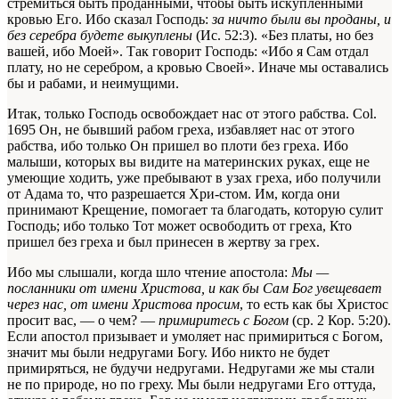
стремиться быть проданными, чтобы быть искупленными
кровью Его. Ибо сказал Господь:
за ничто были вы проданы, и
без серебра будете выкуплены
(Ис. 52:3). «Без платы, но без
вашей, ибо Моей». Так говорит Господь: «Ибо я Сам отдал
плату, но не серебром, а кровью Своей». Иначе мы оставались
бы и рабами, и неимущими.
Итак, только Господь освобождает нас от этого рабства.
Col.
1695
Он, не бывший рабом
греха
, избавляет нас от этого
рабства, ибо только Он пришел во плоти без греха. Ибо
малыши, которых вы видите на материнских руках, еще не
умеющие ходить, уже пребывают в узах
греха
, ибо получили
от Адама то, что разрешается Хри-стом. Им, когда они
принимают Крещение, помогает та благодать, которую сулит
Господь; ибо только Тот может освободить от греха, Кто
пришел без греха и был принесен в жертву за грех.
Ибо мы слышали, когда шло чтение апостола:
Мы —
посланники от имени Христова, и как бы Сам Бог увещевает
через нас, от имени Христова просим
, то есть как бы Христос
просит вас, — о чем? —
примиритесь с Богом
(ср. 2 Кор. 5:20).
Если апостол призывает и умоляет нас примириться с Богом,
значит мы были недругами Богу. Ибо никто не будет
примиряться, не будучи недругами. Недругами же мы стали
не по природе, но по греху. Мы были недругами Его оттуда,