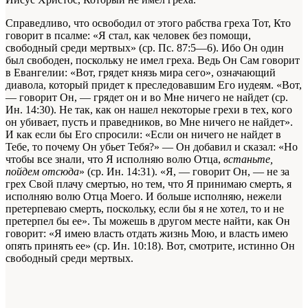
Справедливо, что освободил от этого рабства греха Тот, Кто
говорит в псалме: «Я стал, как человек без помощи,
свободный среди мертвых» (ср. Пс. 87:5—6). Ибо Он один
был свободен, поскольку не имел греха. Ведь Он Сам говорит
в Евангелии: «Вот, грядет князь мира сего», означающий
диавола, который придет к преследовавшим
Его
иудеям. «Вот,
— говорит Он, — грядет он и во Мне ничего не найдет (ср.
Ин. 14:30). Не так, как он нашел некоторые грехи в тех, кого
он убивает, пусть и праведников, во Мне ничего не найдет».
И как если бы Его спросили: «Если он ничего не найдет в
Тебе, то почему Он убьет Тебя?» — Он добавил и сказал: «Но
чтобы все знали, что Я исполняю волю Отца,
встаньте,
пойдем отсюда
» (ср. Ин. 14:31). «Я, — говорит Он, — не за
грех Свой плачу смертью, но тем, что Я принимаю смерть, я
исполняю волю Отца Моего. И больше исполняю, нежели
претерпеваю
смерть
, поскольку, если бы я не хотел, то и не
претерпел бы ее». Ты можешь в другом месте найти, как Он
говорит: «Я имею власть отдать жизнь Мою, и власть имею
опять принять ее» (ср. Ин. 10:18). Вот, смотрите, истинно Он
свободный среди мертвых.