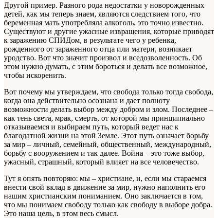
Другой пример. Разного рода недостатки у новорожденных
детей, как мы теперь знаем, являются следствием того, что
беременная мать употребляла алкоголь, это точно известно.
Существуют и другие ужасные извращения, которые приводят
к заражению СПИДом, в результате чего у ребенка,
рожденного от зараженного отца или матери, возникает
уродство. Вот что значит произвол и вседозволенность. Об
этом нужно думать, с этим бороться и делать все возможное,
чтобы искоренить.
Вот почему мы утверждаем, что свобода только тогда свобода,
когда она действительно осознана и дает полноту
возможности делать выбор между добром и злом. Последнее –
как тень света, мрак, смерть, от которой мы принципиально
отказываемся и выбираем путь, который ведет нас к
благодатной жизни на этой Земле. Этот путь означает борьбу
за мир – личный, семейный, общественный, международный,
борьбу с вооружением и так далее. Война – это тоже выбор,
ужасный, страшный, который влияет на все человечество.
Тут я опять повторяю: мы – христиане, и, если мы стараемся
внести свой вклад в движение за мир, нужно наполнить его
нашим христианским пониманием. Оно заключается в том,
что мы понимаем свободу только как свободу в выборе добра.
Это наша цель, в этом весь смысл.