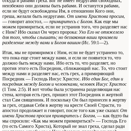
откуда и рабами греха. Бог не имеет недругами свободных,
неизбежно они должны быть рабами. И останутся рабами,
если не будут освобождены Им, в отношении Кого они,
греша, желали быть недругами.
От имени Христова просим
,
— говорит апостол, —
примиритесь с Богом
. Как еще мы
можем примириться, если не устранив того, что разделяет нас
с Ним? Ибо сказал Он через пророка:
Ухо Его не отяжелело
для того, чтобы слышать; но беззакония ваши произвели
разделение между вами и Богом вашим
(Ис. 59:1—2).
Итак, мы не примиримся
с Ним
, если не будет устранено то,
что
пока еще
стоит между нами, и если не появится то, что
должно быть между нами. Ибо есть то, что разделяет, но
против этого есть Посредник, сближающий нас. То, что стоит
между нами и разделяет нас, есть грех, а примиряющий
Посредник — Господь Иисус Христос.
Ибо един Бог, един и
посредник между Богом и человеками, человек Иисус Христос
(1 Тим. 2:5). И вот чтобы была устранена разделяющая нас
стена, которая есть грех, пришел этот Посредник и жертвой
стал Сам священник. И поскольку Он был принесен в жертву
за грех, отдавая Себя в жертву на кресте Своей Страсти, то
апостол продолжает и говорит, после того как уже сказал:
От
имени Христова просим примиритесь с Богом
, — как будто бы
мы спросили: «Как мы можем примириться?» —
Господь
Его
(то есть Самого Христа), Который не знал греха, сделал ради