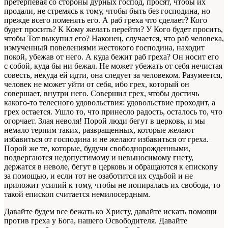
претерпевая со стороны дурных господ, просят, чтобы их
продали, не стремясь к тому, чтобы быть без господина, но
прежде всего поменять его. А раб греха что сделает? Кого
будет просить? К Кому желать перейти? У Кого будет просить,
чтобы Тот выкупил его? Наконец, случается, что раб человека,
измученный повелениями жестокого господина, находит
покой, убежав от него. А куда бежит раб греха? Он носит его
с собой, куда бы ни бежал. Не может убежать от себя нечистая
совесть, некуда ей идти, она следует за человеком. Разумеется,
человек не может уйти от себя, ибо грех, который он
совершает, внутри него. Совершил грех, чтобы достичь
какого-то телесного удовольствия: удовольствие проходит, а
грех остается. Ушло то, что принесло радость, осталось то, что
огорчает. Злая неволя! Порой люди бегут в церковь, и мы
немало терпим таких, развращенных, которые желают
избавиться от господина и не желают избавиться от греха.
Порой же те, которые, будучи свободнорожденными,
подвергаются недопустимому и невыносимому гнету,
держатся в неволе, бегут в церковь и обращаются к епископу
за помощью
, и если тот не озаботится
их судьбой
и не
приложит усилий к тому, чтобы не попиралась их свобода, то
такой епископ
считается немилосердным.
Давайте будем все бежать ко Христу, давайте искать помощи
против греха у Бога, нашего Освободителя. Давайте