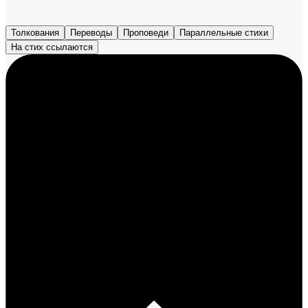
Толкования
Переводы
Проповеди
Параллельные стихи
На стих ссылаются