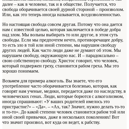
далее – как в человеке, так и в обществе. Получается, что
свобода оборачивается своей дурной стороной – произволом.
Или, как это теперь иногда называется, вседозволенностью.
Но настоящая свобода совсем другая. Потому что она дается
нам с известной целью, которая заключается в победе добра
над злом. Мы вольны выбирать то или другое, в этом суть
свободы. Если мы предпочтем нечто, противоречащее добру,
то есть зло в той или иной степени, мы нарушим свободу
других людей. Как часто люди даже не думают об этом. Мы
нарушаем свободу, окружающую нас. И – парадоксально –
свою собственную свободу. Христос говорит, что человек,
который подвержен греху, становится рабом греха. Мы это
хорошо понимаем.
Возьмем для примера алкоголь. Вы знаете, что его
употребление часто оборачивается болезнью, которая, как
говорят нам ученые, медики, передается даже по наследству, в
человеческих генах. Люди, которые борются с алкоголизмом,
иногда спрашивают: «У ваших родителей имелось это
пристрастие?» – «Да». – «Ах, так? Значит, нужно делать то‑то
и то‑то». До какой степени человек становится рабом той или
иной своей привычки, даже в нескольких поколениях! Вот
что значит произвол, вот куда он ведет, к рабству.