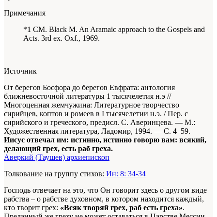
Примечания
*1 CM. Black M. An Aramaic approach to the Gospels and
Acts. 3rd ex. Oxf., 1969.
Источник
От берегов Босфора до берегов Евфрата: антология
ближневосточной литературы 1 тысячелетия н.э //
Многоценная жемчужина: Литературное творчество
сирийцев, коптов и ромеев в I тысячелетии н.э. / Пер. с
сирийского и греческого, предисл. С. Аверинцева. — М.:
Художественная литература, Ладомир, 1994. — С. 4–59.
Иисус отвечал им: истинно, истинно говорю вам: всякий,
делающий грех, есть раб греха.
Аверкий (Таушев) архиепископ
Толкование на группу стихов:
Ин: 8: 34-34
Господь отвечает на это, что Он говорит здесь о другом виде
рабства – о рабстве духовном, в котором находится каждый,
кто творит грех:
«Всяк творяй грех, раб есть греха»
.
Преданный же греху не может оставаться в Царстве Мессии,