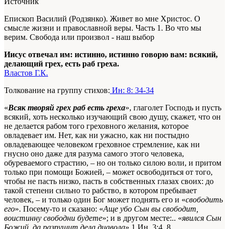
Источник
Епископ Василий (Родзянко). Живет во мне Христос. О
смысле жизни и православной веры. Часть 1. Во что мы
верим. Свобода или произвол - наш выбор
Иисус отвечал им: истинно, истинно говорю вам: всякий,
делающий грех, есть раб греха.
Властов Г.К.
Толкование на группу стихов:
Ин: 8: 34-34
«
Всяк творяй грех раб есть греха
», глаголет Господь и пусть
всякий, хоть несколько изучающий свою душу, скажет, что он
не делается рабом того греховного желания, которое
овладевает им. Нет, как ни ужасно, как ни постыдно
овладевающее человеком греховное стремление, как ни
гнусно оно даже для разума самого этого человека,
обуреваемого страстию, – но он только силою воли, и притом
только при помощи Божией, – может освободиться от того,
чтобы не пасть низко, пасть в собственных глазах своих: до
такой степени сильно то рабство, в котором пребывает
человек, – и только один Бог может поднять его и «
свободить
его
». Посему-то и сказано: «
Аще убо Сын вы свободит,
воистинну свободни будете
»; и в другом месте:.. «
явился Сын
Божий, да разрушит дела диавола
»
1 Ин. 3:4, 8.
.