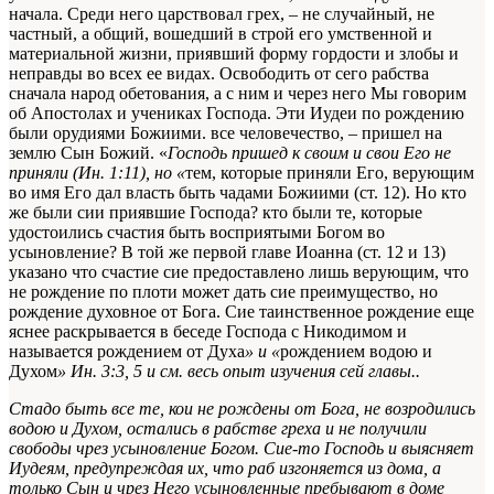
начала. Среди него царствовал грех, – не случайный, не
частный, а общий, вошедший в строй его умственной и
материальной жизни, приявший форму гордости и злобы и
неправды во всех ее видах. Освободить от сего рабства
сначала народ обетования, а с ним и через него
Мы говорим
об Апостолах и учениках Господа. Эти Иудеи по рождению
были орудиями Божиими.
все человечество, – пришел на
землю Сын Божий. «
Господь пришед к своим и свои Его не
приняли (Ин. 1:11), но «
тем, которые приняли Его, верующим
во имя Его дал власть быть чадами Божиими (ст. 12). Но кто
же были сии приявшие Господа? кто были те, которые
удостоились счастия быть восприятыми Богом во
усыновление? В той же первой главе Иоанна (ст. 12 и 13)
указано что счастие сие предоставлено лишь верующим, что
не рождение по плоти может дать сие преимущество, но
рождение духовное от Бога. Сие таинственное рождение еще
яснее раскрывается в беседе Господа с Никодимом и
называется рождением от Духа
» и «
рождением водою и
Духом
»
Ин. 3:3, 5 и см. весь опыт изучения сей главы.
.
Стадо быть все те, кои не рождены от Бога, не возродились
водою и Духом, остались в рабстве греха и не получили
свободы чрез усыновление Богом. Сие-то Господь и выясняет
Иудеям, предупреждая их, что раб изгоняется из дома, а
только Сын и чрез Него усыновленные пребывают в доме