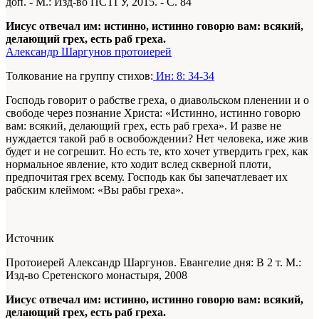
доп. - М.: Изд-во ПСТГУ, 2015. - С. 84
Иисус отвечал им: истинно, истинно говорю вам: всякий,
делающий грех, есть раб греха.
Александр Шаргунов протоиерей
Толкование на группу стихов:
Ин: 8: 34-34
Господь говорит о рабстве греха, о диавольском пленении и о
свободе через познание Христа: «Истинно, истинно говорю
вам: всякий, делающий грех, есть раб греха». И разве не
нуждается такой раб в освобождении? Нет человека, иже жив
будет и не согрешит. Но есть те, кто хочет утвердить грех, как
нормальное явление, кто ходит вслед скверной плоти,
предпочитая грех всему. Господь как бы запечатлевает их
рабским клеймом: «Вы рабы греха».
Источник
Протоиерей Александр Шаргунов. Евангелие дня: В 2 т. М.:
Изд-во Сретенского монастыря, 2008
Иисус отвечал им: истинно, истинно говорю вам: всякий,
делающий грех, есть раб греха.