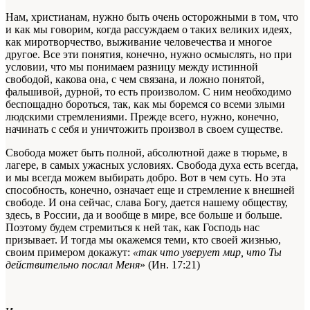
Нам, христианам, нужно быть очень осторожными в том, что
и как мы говорим, когда рассуждаем о таких великих идеях,
как миротворчество, выживание человечества и многое
другое. Все эти понятия, конечно, нужно осмыслять, но при
условии, что мы понимаем разницу между истинной
свободой, какова она, с чем связана, и ложно понятой,
фальшивой, дурной, то есть произволом. С ним необходимо
беспощадно бороться, так, как мы боремся со всеми злыми
людскими стремлениями. Прежде всего, нужно, конечно,
начинать с себя и уничтожить произвол в своем существе.
Свобода может быть полной, абсолютной даже в тюрьме, в
лагере, в самых ужасных условиях. Свобода духа есть всегда,
и мы всегда можем выбирать добро. Вот в чем суть. Но эта
способность, конечно, означает еще и стремление к внешней
свободе. И она сейчас, слава Богу, дается нашему обществу,
здесь, в России, да и вообще в мире, все больше и больше.
Поэтому будем стремиться к ней так, как Господь нас
призывает. И тогда мы окажемся теми, кто своей жизнью,
своим примером докажут:
«так что уверует мир, что Ты
действительно послал Меня
» (Ин. 17:21)