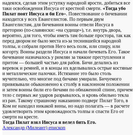
надеялся, сделав этим уступку народной ярости, добиться все
таки освобождения Иисуса от крестной смерти.
«Тогда убо
Пилат поят Иисуса и би Его
». Повествование о бичевании
находится у всех Евангелистов. По первым двум
Евангелистам, для бичевания воины отвели Иисуса в
преторию (по-славянски: «на судище»), т.е. внутрь двора,
вероятно, для того, чтобы иметь там больше простора, так как
перед двором не было места из-за теснившейся народной
толпы, и собрали против Него весь полк, или спиру, или
когорту. Воины раздели Иисуса и начали бичевать Его. Такое
бичевание назначалось у римлян за тяжкие преступления и
притом — большей частью для рабов. Бичи делались из
веревок и ремней, и в концы их вделывались острые костяные
и металлические палочки. Истязание это было столь
мучительно, что многие под бичами умирали. Бичуемого
привязывали обыкновенно к столбу в наклонном положении
и затем воины били его бичами по обнаженной спине, причем
тело с первых же ударов разрывалось, и кровь обильно текла
из ран. Такому страшному наказанию подверг Пилат Того, в
Ком не находил никакой вины, но надо полагать — в расчете
удовлетворить этим кровожадность толпы и спасти Его от
смерти на кресте.
Тогда Пилат взял Иисуса и велел бить Его.
Александр (Милеант) епископ