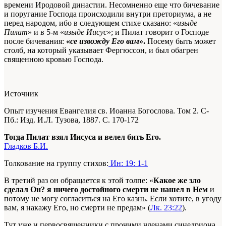
времени Иродовой династии. Несомненно еще что бичевание
и поругание Господа происходили внутри преториума, а не
перед народом, ибо в следующем стихе сказано: «
изыде
Пилат
» и в 5-м «
изыде Иисус
»; и Пилат говорит о Господе
после бичевания:
«
се извожду Его вам
».
Посему быть может
столб, на который указывает Фергюссон, и был обагрен
священною кровью Господа.
Источник
Опыт изучения Евангелия св. Иоанна Богослова. Том 2. С-
Пб.: Изд. И.Л. Тузова, 1887. С. 170-172
Тогда Пилат взял Иисуса и велел бить Его.
Гладков Б.И.
Толкование на группу стихов:
Ин: 19: 1-1
В третий раз он обращается к этой толпе: «
Какое же зло
сделал Он? я ничего достойного смерти не нашел в Нем
и
потому не могу согласиться на Его казнь. Если хотите, в угоду
вам, я накажу Его, но смерти не предам» (
Лк. 23:22
).
Тут уже и первосвященники с прочими членами синедриона