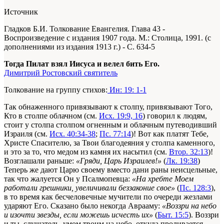
Источник
Гладков Б.И. Толкование Евангелия. Глава 43 -
Воспроизведение с издания 1907 года. М.: Столица, 1991. (с
дополнениями из издания 1913 г.) - С. 634-5
Тогда Пилат взял Иисуса и велел бить Его.
Димитрий Ростовский святитель
Толкование на группу стихов:
Ин: 19: 1-1
Так обнаженного привязывают к столпу, привязывают Того,
Кто в столпе облачном (см.
Исх. 19:9, 16
) говорил к людям,
стоит у столпа столпом огненным и облачным путеводивший
Израиля (см.
Исх. 40:34-38
;
Пс. 77:14
)! Вот как платят Тебе,
Христе Спасителю, за Твои благодеяния у столпа каменного,
и это за то, что медом из камня их насытил (см.
Втор. 32:13
)!
Возглашали раньше:
«Гряди, Царь Израилев!»
(
Лк. 19:38
)
Теперь же дают Царю своему вместо дани раны неисцельные,
так что жалуется Он у Псалмопевца:
«На хребте Моем
работали грешники, увеличивали беззаконие свое»
(
Пс. 128:3
),
в то время как бесчеловечные мучители по очереди жезлами
ударяют Его. Сказано было некогда Аврааму:
«Воззри на небо
и изочти звезды, если можешь исчесть их»
(
Быт. 15:5
). Воззри
и ты, слушатель, умом твоим на небо, откуда проливается