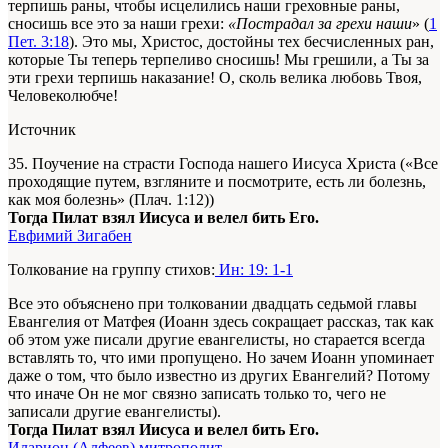
терпишь раны, чтобы исцелились наши греховные раны,
сносишь все это за наши грехи:
«Пострадал за грехи наши
» (
1
Пет. 3:18
). Это мы, Христос, достойны тех бесчисленных ран,
которые Ты теперь терпеливо сносишь! Мы грешили, а Ты за
эти грехи терпишь наказание! О, сколь велика любовь Твоя,
Человеколюбче!
Источник
35. Поучение на страсти Господа нашего Иисуса Христа («Все
проходящие путем, взгляните и посмотрите, есть ли болезнь,
как моя болезнь» (Плач. 1:12))
Тогда Пилат взял Иисуса и велел бить Его.
Евфимий Зигабен
Толкование на группу стихов:
Ин: 19: 1-1
Все это объяснено при толковании двадцать седьмой главы
Евангелия от Матфея (Иоанн здесь сокращает рассказ, так как
об этом уже писали другие евангелисты, но старается всегда
вставлять то, что ими пропущено. Но зачем Иоанн упоминает
даже о том, что было известно из других Евангелий? Потому
что иначе Он не мог связно записать только то, чего не
записали другие евангелисты).
Тогда Пилат взял Иисуса и велел бить Его.
Иларион (Алфеев) митрополит