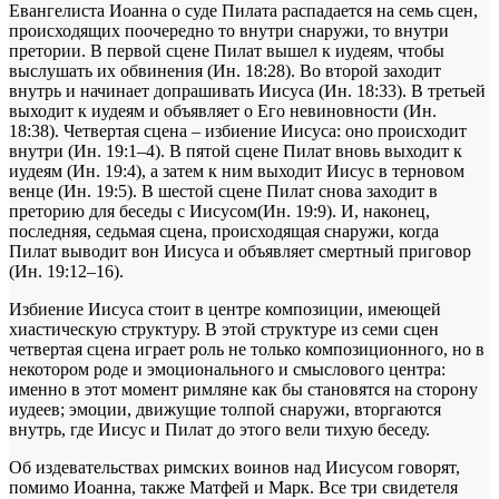
Евангелиста Иоанна о суде Пилата распадается на семь сцен,
происходящих поочередно то внутри снаружи, то внутри
претории. В первой сцене Пилат вышел к иудеям, чтобы
выслушать их обвинения (Ин. 18:28). Во второй заходит
внутрь и начинает допрашивать Иисуса (Ин. 18:33). В третьей
выходит к иудеям и объявляет о Его невиновности (Ин.
18:38). Четвертая сцена – избиение Иисуса: оно происходит
внутри (Ин. 19:1–4). В пятой сцене Пилат вновь выходит к
иудеям (Ин. 19:4), а затем к ним выходит Иисус в терновом
венце (Ин. 19:5). В шестой сцене Пилат снова заходит в
преторию для беседы с Иисусом(Ин. 19:9). И, наконец,
последняя, седьмая сцена, происходящая снаружи, когда
Пилат выводит вон Иисуса и объявляет смертный приговор
(Ин. 19:12–16).
Избиение Иисуса стоит в центре композиции, имеющей
хиастическую структуру. В этой структуре из семи сцен
четвертая сцена играет роль не только композиционного, но в
некотором роде и эмоционального и смыслового центра:
именно в этот момент римляне как бы становятся на сторону
иудеев; эмоции, движущие толпой снаружи, вторгаются
внутрь, где Иисус и Пилат до этого вели тихую беседу.
Об издевательствах римских воинов над Иисусом говорят,
помимо Иоанна, также Матфей и Марк. Все три свидетеля