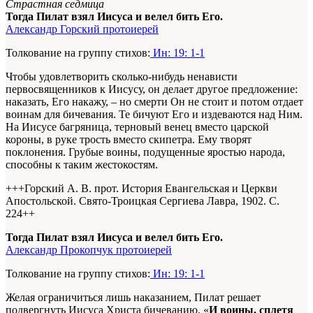
Страстная седмица
Тогда Пилат взял Иисуса и велел бить Его.
Александр Горский протоиерей
Толкование на группу стихов:
Ин: 19: 1-1
Чтобы удовлетворить сколько-нибудь ненависти
первосвященников к Иисусу, он делает другое предложение:
наказать, Его накажу, – но смерти Он не стоит и потом отдает
воинам для бичевания. Те бичуют Его и издеваются над Ним.
На Иисусе багряница, терновый венец вместо царской
короны, в руке трость вместо скипетра. Ему творят
поклонения. Грубые воины, подущенные яростью народа,
способны к таким жестокостям.
+++Горский А. В. прот. История Евангельская и Церкви
Апостольской. Свято-Троицкая Сергиева Лавра, 1902. С.
224+
+
Тогда Пилат взял Иисуса и велел бить Его.
Александр Прокопчук протоиерей
Толкование на группу стихов:
Ин: 19: 1-1
Желая ограничиться лишь наказанием, Пилат решает
подвергнуть Иисуса Христа бичеванию. «
И воины, сплетя