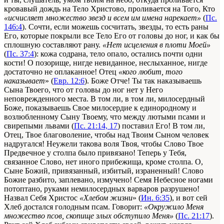
кровавый дождь на Тело Христово, проливается на Того, Кто
«исчисляет множество звезд и всем им имена нарекает»
(
Пс.
146:4
). Сочти, если можешь сосчитать, звезды, то есть раны
Его, которые покрыли все Тело Его от головы до ног, и как бы
сплошную составляют рану.
«Нет исцеления в плоти Моей»
(
Пс. 37:4
): кожа содрана, тело опало, остались почти одни
кости! О позорище, нигде невиданное, неслыханное, нигде
достаточно не оплаканное! Отец
«кого любит, того
наказывает
» (
Евр. 12:6
). Боже Отче! Ты так наказываешь
Сына Твоего, что от головы до ног нет у Него
неповрежденного места. В том ли, в том ли, милосердный
Боже, показываешь Свое милосердие к единородному и
возлюбленному Сыну Твоему, что между лютыми псами и
свирепыми львами (
Пс. 21:14, 17
) поставил Его! В том ли,
Отец, Твое благоволение, чтобы над Твоим Сыном человек
надругался! Неужели такова воля Твоя, чтобы Слово Твое
Предвечное у столпа было привязано! Теперь у Тебя,
связанное Слово, нет иного прибежища, кроме столпа. О,
Сыне Божий, привязанный, избитый, израненный! Слово
Божие разбито, заплевано, измучено! Семя Небесное ногами
потоптано, руками немилосердных варваров разрушено!
Назвал Себя Христос
«Хлебом жизни
» (
Ин. 6:35
), и вот сей
Хлеб достался голодным псам. Говорит:
«Окружило Меня
множество псов, скопище злых обступило Меня»
(
Пс. 21:17
).