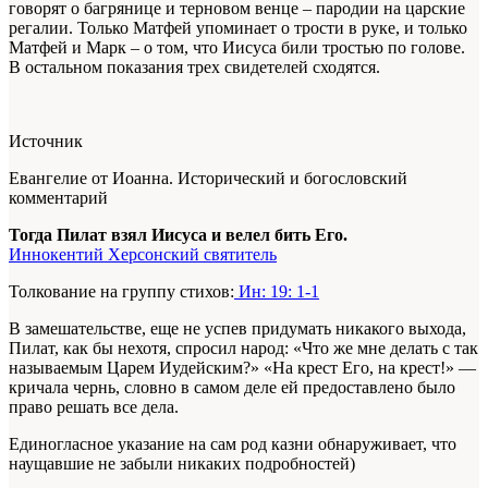
говорят о багрянице и терновом венце – пародии на царские
регалии. Только Матфей упоминает о трости в руке, и только
Матфей и Марк – о том, что Иисуса били тростью по голове.
В остальном показания трех свидетелей сходятся.
Источник
Евангелие от Иоанна. Исторический и богословский
комментарий
Тогда Пилат взял Иисуса и велел бить Его.
Иннокентий Херсонский святитель
Толкование на группу стихов:
Ин: 19: 1-1
В замешательстве, еще не успев придумать никакого выхода,
Пилат, как бы нехотя, спросил народ: «Что же мне делать с так
называемым Царем Иудейским?» «На крест Его, на крест!» —
кричала чернь, словно в самом деле ей предоставлено было
право решать все дела.
Единогласное указание на сам род казни обнаруживает, что
наущавшие не забыли никаких подробностей)