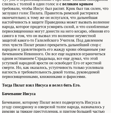
слились с толпой в один голос и
с великим криком
требовали, чтобы Иисус был распят. Крик был так силен, что
заглушил голос Пилата. Правитель римский растерялся
окончательно; к тому же он испугался, что дальнейшая
настойчивость в защите Праведника может вызвать волнение
народа, которое придется усмирять силой, и что озлобленные
первосвященники могут донести на него кесарю, обвиняя его
самого в том, что он вызвал это волнение неуместной
защитой какого-то Галилейского Учителя. Под давлением
этих чувств Пилат решил прекратить дальнейший спор с
народом и удовлетворить его жажду крови обещанным уже
бичеванием Невинного. Он все еще надеялся ограничиться
одним истязанием Страдальца, все еще думал, что этой
уступкой народной ярости он освободит Его от крестной
смерти. Но, как оказалось, уступчивость только усиливала
наглость и требовательность дикой толпы, руководимой
первосвященниками, книжниками и фарисеями.
Тогда Пилат взял Иисуса и велел бить Его.
Бичевание Иисуса
Бичевание, которому Пилат велел подвергнуть Иисуса в
угоду синедриону и озверелой толпе народа, назначалось у
римлян за тяжкие преступления, и притом большей частью