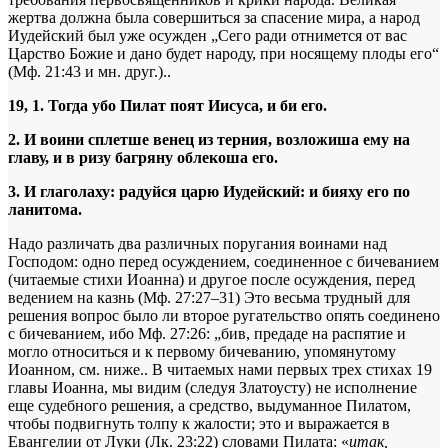
жертва должна была совершиться за спасение мира, а народ
Иудейский был уже осужден
„Сего ради отнимется от вас
Царство Божие и дано будет народу, при носящему плоды его“
(Мф. 21:43 и мн. друг.).
.
19, 1. Тогда убо Пилат поят Иисуса, и би его.
2. И воини сплетше венец из терния, возложиша ему на
главу, и в ризу багряну облекоша его.
3. И глаголаху: радуйся царю Иудейский: и бияху его по
ланитома.
Надо различать два различных поругания воинами над
Господом: одно перед осуждением, соединенное с бичеванием
(читаемые стихи Иоанна) и другое после осуждения, перед
ведением на казнь (Мф. 27:27–31)
Это весьма трудный для
решения вопрос было ли второе ругательство опять соединено
с бичеванием, ибо Мф. 27:26: „бив, предаде на распятие и
могло относиться и к первому бичеванию, упомянутому
Иоанном, см. ниже.
. В читаемых нами первых трех стихах 19
главы Иоанна, мы видим (следуя Златоусту) не исполнение
еще судебного решения, а средство, выдуманное Пилатом,
чтобы подвигнуть толпу к жалости; это и выражается в
Евангелии от Луки (Лк. 23:22) словами Пилата: «
итак,