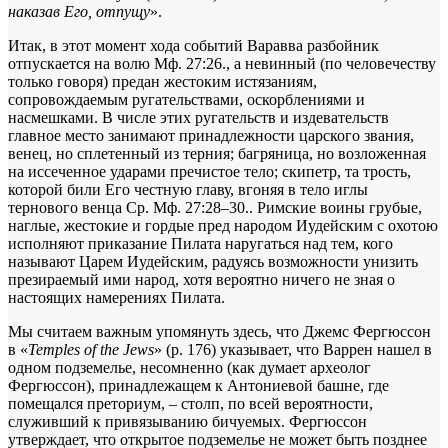
наказав Его, отпущу
».
Итак, в этот момент хода событий Варавва разбойник
отпускается на волю
Мф. 27:26.
, а невинный (по человечеству
только говоря) предан жестоким истязаниям,
сопровождаемым ругательствами, оскорблениями и
насмешками. В числе этих ругательств и издевательств
главное место занимают принадлежности царского звания,
венец, но сплетенный из терния; багряница, но возложенная
на иссеченное ударами пречистое тело; скипетр, та трость,
которой били Его честную главу, вгоняя в тело иглы
тернового венца
Ср. Мф. 27:28–30.
. Римские воины грубые,
наглые, жестокие и гордые пред народом Иудейским с охотою
исполняют приказание Пилата наругаться над тем, кого
называют Царем Иудейским, радуясь возможности унизить
презираемый ими народ, хотя вероятно ничего не зная о
настоящих намерениях Пилата.
Мы считаем важным упомянуть здесь, что Джемс Фергюссон
в «
Temples of the Jews
» (р. 176) указывает, что Варрен нашел в
одном подземелье, несомненно (как думает археолог
Фергюссон), принадлежащем к Антониевой башне, где
помещался преториум, – столп, по всей вероятности,
служивший к привязыванию бичуемых. Фергюссон
утверждает, что открытое подземелье не может быть позднее