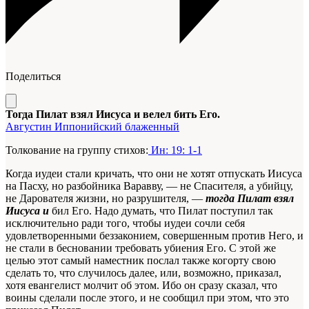
Поделиться
Тогда Пилат взял Иисуса и велел бить Его.
Августин Иппонийский блаженный
Толкование на группу стихов:
Ин: 19: 1-1
Когда иудеи стали кричать, что они не хотят отпускать Иисуса
на Пасху, но разбойника Варавву, — не Спасителя, а убийцу,
не Дарователя жизни, но разрушителя, —
тогда Пилат взял
Иисуса и
бил Его. Надо думать, что Пилат поступил так
исключительно ради того, чтобы иудеи сочли себя
удовлетворенными беззаконием, совершенным против Него, и
не стали в бесновании требовать убиения Его. С этой же
целью этот самый наместник послал также когорту свою
сделать то, что случилось далее, или, возможно, приказал,
хотя евангелист молчит об этом. Ибо он сразу сказал, что
воины сделали после этого, и не сообщил при этом, что это