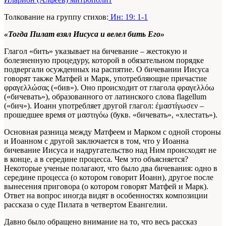
Толкование на группу стихов:
Ин: 19: 1-1
«Тогда Пилат взял Иисуса и велел бить Его»
Глагол «бить» указывает на бичевание – жестокую и
болезненную процедуру, которой в обязательном порядке
подвергали осужденных на распятие. О бичевании Иисуса
говорят также Матфей и Марк, употребляющие причастие
φραγελλώσας («бив»). Оно происходит от глагола φραγελλόω
(«бичевать»), образованного от латинского слова flagellum
(«бич»). Иоанн употребляет другой глагол: ἐμαστίγωσεν –
прошедшее время от μαστιγόω (букв. «бичевать», «хлестать»).
Основная разница между Матфеем и Марком с одной стороны
и Иоанном с другой заключается в том, что у Иоанна
бичевание Иисуса и надругательство над Ним происходят не
в конце, а в середине процесса. Чем это объясняется?
Некоторые ученые полагают, что было два бичевания: одно в
середине процесса (о котором говорит Иоанн), другое после
вынесения приговора (о котором говорят Матфей и Марк).
Ответ на вопрос иногда видят в особенностях композиции
рассказа о суде Пилата в четвертом Евангелии.
Давно было обращено внимание на то, что весь рассказ