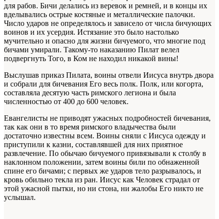
для рабов. Бичи делались из веревок и ремней, и в концы их
вделывались острые костяные и металлические палочки.
Число ударов не определялось и зависело от числа бичующих
воинов и их усердия. Истязание это было настолько
мучительно и опасно для жизни бичуемого, что многие под
бичами умирали. Такому-то наказанию Пилат велел
подвергнуть Того, в Ком не находил никакой вины!
Выслушав приказ Пилата, воины отвели Иисуса внутрь двора
и собрали для бичевания Его весь полк. Полк, или когорта,
составляла десятую часть римского легиона и была
численностью от 400 до 600 человек.
Евангелисты не приводят ужасных подробностей бичевания,
так как они в то время римского владычества были
достаточно известны всем. Воины сняли с Иисуса одежду и
приступили к казни, составлявшей для них приятное
развлечение. По обычаю бичуемого привязывали к столбу в
наклонном положении, затем воины били по обнаженной
спине его бичами; с первых же ударов тело разрывалось, и
кровь обильно текла из ран. Иисус как Человек страдал от
этой ужасной пытки, но ни стона, ни жалобы Его никто не
услышал.