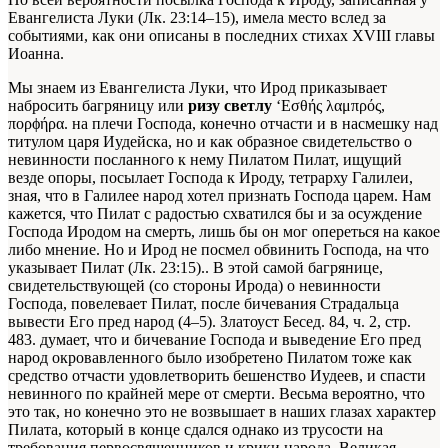
Евангелиста Луки (Лк. 23:14–15), имела место вслед за
событиями, как они описаны в последних стихах ХVIII главы
Иоанна.
Мы знаем из Евангелиста Луки, что Ирод приказывает
набросить багряницу или
ризу светлу
‘Eσθής λαμπρός,
πορϕήρα.
на плечи Господа, конечно отчасти и в насмешку над
титулом царя Иудейска, но и как образное свидетельство о
невинности посланного к нему Пилатом
Пилат, ищущий
везде опоры, посылает Господа к Ироду, тетрарху Галилеи,
зная, что в Галилее народ хотел признать Господа царем. Нам
кажется, что Пилат с радостью схватился бы и за осуждение
Господа Иродом на смерть, лишь бы он мог опереться на какое
либо мнение. Но и Ирод не посмел обвинить Господа, на что
указывает Пилат (Лк. 23:15).
. В этой самой багрянице,
свидетельствующей (со стороны Ирода) о невинности
Господа, повелевает Пилат, после бичевания Страдальца
вывести Его пред народ (4–5). Златоуст
Бесед. 84, ч. 2, стр.
483.
думает, что и бичевание Господа и выведение Его пред
народ окровавленного было изобретено Пилатом тоже как
средство отчасти удовлетворить бешенство Иудеев, и спасти
невинного по крайней мере от смерти. Весьма вероятно, что
это так, но конечно это не возвышает в наших глазах характер
Пилата, который в конце сдался однако из трусости на
требования первосвященников и крики народа. Великая