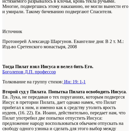
истязаемого разрывалось в клочья, кровь текла ручьями.
Многие, подвергшись этому наказанию, не могли вынести его
и умирали. Такому бичеванию подвергают Спасителя.
Источник
Протоиерей Александр Шаргунов. Евангелие дня: В 2 т. М.:
Изд-во Сретенского монастыря, 2008
Тогда Пилат взял Иисуса и велел бить Его.
Боголепов Д.П. профессор
Толкование на группу стихов:
Ин: 19: 1-1
Второй суд у Пилата
.
Попытка Пилата освободить Иисуса
.
Ев. Лука, не передавая о тех поруганиях, которым подвергся
Иисус в претории Пилата, дает однако намек, что Пилат
прибегал к ним, и именно как к средству утолить ярость
иудеев, (16. 22). Ев. Иоанн, действительно, передает нам, что
Пилат употребил две попытки отпустить Иисуса:
предложение народу воспользоваться обычаем отпускать на
свободу одного узника и сделать для этого выбор между