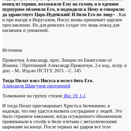
венец из терния, возложили Ему на голову, и в одеяние
пурпурное облачили Его, и подходили к Нему и говорили:
да здравствует Царь Иудейский! И били Его по лицу
» . Как
и при въезде в Иерусалим, Иисус вновь принимает царское
прославление. Но для римских солдат это лишь повод для
насмешек и унижений.
Источник
Прокопчук Александр, прот. Лекции по Евангелию от
Иоанна. / Протоиерей Александр Прокопчук. 2-е изд., испр. и
доп. - М.: Изд-во ПСТГУ, 2015. - С. 145
Тогда Пилат взял Иисуса и велел бить Его.
Александр Шаргунов протоиерей
Толкование на группу стихов:
Ин: 19: 1-1
И тогда Пилат приговаривает Христа к бичеванию, в
надежде, что ему удастся вызвать сострадание у людей. Это
было страшное наказание, когда осужденного обнаженным
привязывали к столбу и били плетьми с металлическими
шариками на конце. После первых же ударов все тело