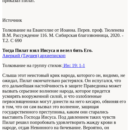
приказал Пилат.
Источник
Толкование на Евангелие от Иоанна. Перев. проф. Тюленева
В.М. Рассуждение 116. М. Сибирская благозвонница, 2020. -
Т.2. С 690
Тогда Пилат взял Иисуса и велел бить Его.
Аверкий (Таушев) архиепископ
Толкование на группу стихов:
Ин: 19: 1-1
Слыша этот неистовый крик народа, которого он, видимо, не
ожидал, Пилат окончательно растерялся. Он испугался, что
его дальнейшая настойчивость в защите Праведника может
вызвать серьезное волнение народа, которое придется
усмирять вооруженной силой, и что озлобленные
первосвященники могут донести на него кесарю, обвиняя его
в том, что он сам вызвал это волнение, защищая
государственного преступника, каким они старались
выставить Господа Иисуса. Под давлением таких чувств
Пилат решил попробовать удовлетворить жажду крови в
народе, отдав Невинного на бичевание. Вероятно, он