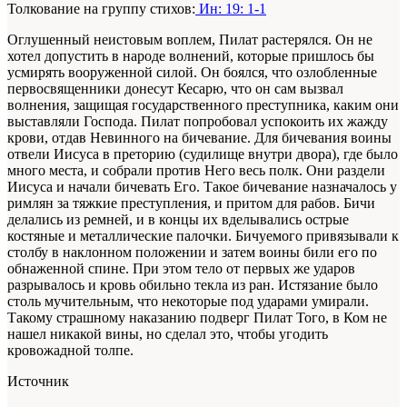
Толкование на группу стихов:
Ин: 19: 1-1
Оглушенный неистовым воплем, Пилат растерялся. Он не
хотел допустить в народе волнений, которые пришлось бы
усмирять вооруженной силой. Он боялся, что озлобленные
первосвященники донесут Кесарю, что он сам вызвал
волнения, защищая государственного преступника, каким они
выставляли Господа. Пилат попробовал успокоить их жажду
крови, отдав Невинного на бичевание. Для бичевания воины
отвели Иисуса в преторию (судилище внутри двора), где было
много места, и собрали против Него весь полк. Они раздели
Иисуса и начали бичевать Его. Такое бичевание назначалось у
римлян за тяжкие преступления, и притом для рабов. Бичи
делались из ремней, и в концы их вделывались острые
костяные и металлические палочки. Бичуемого привязывали к
столбу в наклонном положении и затем воины били его по
обнаженной спине. При этом тело от первых же ударов
разрывалось и кровь обильно текла из ран. Истязание было
столь мучительным, что некоторые под ударами умирали.
Такому страшному наказанию подверг Пилат Того, в Ком не
нашел никакой вины, но сделал это, чтобы угодить
кровожадной толпе.
Источник