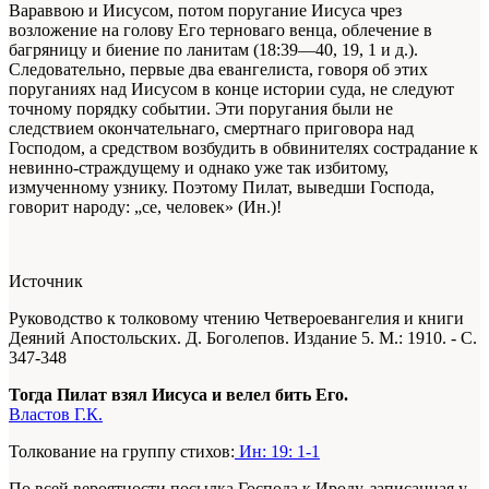
Вараввою и Иисусом, потом поругание Иисуса чрез
возложение на голову Его терноваго венца, облечение в
багряницу и биение по ланитам (18:39—40, 19, 1 и д.).
Следовательно, первые два евангелиста, говоря об этих
поруганиях над Иисусом в конце истории суда, не следуют
точному порядку событии. Эти поругания были не
следствием окончательнаго, смертнаго приговора над
Господом, а средством возбудить в обвинителях сострадание к
невинно-страждущему и однако уже так избитому,
измученному узнику. Поэтому Пилат, выведши Господа,
говорит народу: „се, человек» (Ин.)!
Источник
Руководство к толковому чтению Четвероевангелия и книги
Деяний Апостольских. Д. Боголепов. Издание 5. М.: 1910. - С.
347-348
Тогда Пилат взял Иисуса и велел бить Его.
Властов Г.К.
Толкование на группу стихов:
Ин: 19: 1-1
По всей вероятности посылка Господа к Ироду, записанная у