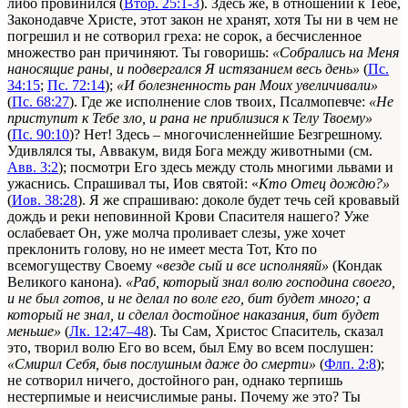
либо провинился (
Втор. 25:1-3
). Здесь же, в отношении к Тебе,
Законодавче Христе, этот закон не хранят, хотя Ты ни в чем не
погрешил и не сотворил греха: не сорок, а бесчисленное
множество ран причиняют. Ты говоришь:
«Собрались на Меня
наносящие раны, и подвергался Я истязанием весь день»
(
Пс.
34:15
;
Пс. 72:14
);
«И болезненность ран Моих увеличивали»
(
Пс. 68:27
). Где же исполнение слов твоих, Псалмопевче:
«Не
приступит к Тебе зло, и рана не приблизися к Телу Твоему»
(
Пс. 90:10
)? Нет! Здесь – многочисленнейшие Безгрешному.
Удивлялся ты, Аввакум, видя Бога между животными (см.
Авв. 3:2
); посмотри Его здесь между столь многими львами и
ужаснись. Спрашивал ты, Иов святой: «
Кто Отец дождю?»
(
Иов. 38:28
). Я же спрашиваю: доколе будет течь сей кровавый
дождь и реки неповинной Крови Спасителя нашего? Уже
ослабевает Он, уже молча проливает слезы, уже хочет
преклонить голову, но не имеет места Тот, Кто по
всемогуществу Своему «
везде сый и все исполняяй»
(Кондак
Великого канона).
«Раб, который знал волю господина своего,
и не был готов, и не делал по воле его, бит будет много; а
который не знал, и сделал достойное наказания, бит будет
меньше»
(
Лк. 12:47–48
). Ты Сам, Христос Спаситель, сказал
это, творил волю Его во всем, был Ему во всем послушен:
«Смирил Себя, быв послушным даже до смерти»
(
Флп. 2:8
);
не сотворил ничего, достойного ран, однако терпишь
нестерпимые и неисчислимые раны. Почему же это? Ты