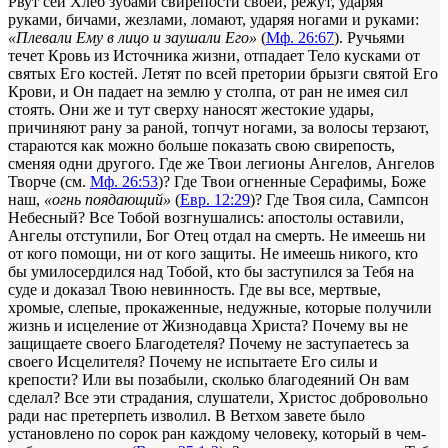
Рвут сей Хлеб зубами свирепости своей, режут, ударяя
руками, бичами, жезлами, ломают, ударяя ногами и руками:
«Плевали Ему в лицо и заушали Его»
(
Мф. 26:67
). Ручьями
течет Кровь из Источника жизни, отпадает Тело кусками от
святых Его костей. Летят по всей претории брызги святой Его
Крови, и Он падает на землю у столпа, от ран не имея сил
стоять. Они же и тут сверху наносят жестокие удары,
причиняют рану за раной, топчут ногами, за волосы терзают,
стараются как можно больше показать свою свирепость,
сменяя одни другого. Где же Твои легионы Ангелов, Ангелов
Творче (см.
Мф. 26:53
)? Где Твои огненные Серафимы, Боже
наш,
«огнь поядающий»
(
Евр. 12:29
)? Где Твоя сила, Сампсон
Небесный? Все Тобой возгнушались: апостолы оставили,
Ангелы отступили, Бог Отец отдал на смерть. Не имеешь ни
от кого помощи, ни от кого защиты. Не имеешь никого, кто
бы умилосердился над Тобой, кто бы заступился за Тебя на
суде и доказал Твою невинность. Где вы все, мертвые,
хромые, слепые, прокаженные, недужные, которые получили
жизнь и исцеление от Жизнодавца Христа? Почему вы не
защищаете своего Благодетеля? Почему не заступаетесь за
своего Исцелителя? Почему не испытаете Его силы и
крепости? Или вы позабыли, сколько благодеяний Он вам
сделал? Все эти страдания, слушатели, Христос добровольно
ради нас претерпеть изволил. В Ветхом завете было
установлено по сорок ран каждому человеку, который в чем-