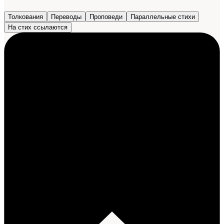
Толкования
Переводы
Проповеди
Параллельные стихи
На стих ссылаются