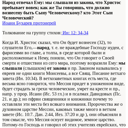
Народ отвечал Ему: мы слышали из закона, что Христос
пребывает вовек; как же Ты говоришь, что должно
вознесену быть Сыну Человеческому? кто Этот Сын
Человеческий?
Иоанн Бухарев протоиерей
Толкование на группу стихов:
Ин: 12: 34-34
Когда И. Христос сказал, что Он будет вознесен (32), то
слушатели Его,—
народ
, т. е. не враждебные Господу иудеи, с
фарисеями во главе, а толпа, в среде которой были и
расположенные к Нему, поняли, что Он говорит о Своей
смерти и отшествии из сего мира, поэтому возразили Ему:
мы
слышали
(слышахом)
от закона
и пр. Законом назывались у
евреев не одни книги Моисеевы, а все Свящ. Писание ветхаго
завета (Ин. 10:34). В ветхозаветных книгах есть места, где
весьма ясно говорится, что Мессия придет в униженном виде,
будет страдать за грехи человеческие, умрет на кресте и пр.,
напр. у прор. Исаии (Ис. 53 гл.) и в псалмах Давидовых (Пс.
21. и др.); но пфрви священники и книжники почему то
оставляли эти места без всякаго внимания. Пророчества же о
духовном царстве Мессии, каковых также много в ветхом
завете (Ис. 10:7. Дан. 2:44, Иез. 37:20 и др ), они объясняли в
том смысле, что Мессия оснует видимое, земное царство.
Потому-то Господь и говорил об этих учителях еврейских, что