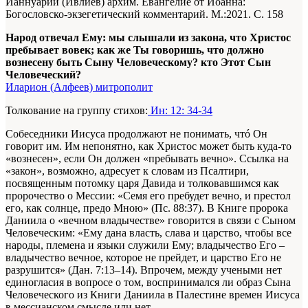
Ианнуарий (Ивлиев) архим. Евангелие от Иоанна:
Богословско-экзегетический комментарий. М.:2021. С. 158
Народ отвечал Ему: мы слышали из закона, что Христос
пребывает вовек; как же Ты говоришь, что должно
вознесену быть Сыну Человеческому? кто Этот Сын
Человеческий?
Иларион (Алфеев) митрополит
Толкование на группу стихов:
Ин: 12: 34-34
Собеседники Иисуса продолжают не понимать, чтó Он
говорит им. Им непонятно, как Христос может быть куда-то
«вознесен», если Он должен «пребывать вечно». Ссылка на
«закон», возможно, адресует к словам из Псалтири,
посвященным потомку царя Давида и толковавшимся как
пророчество о Мессии: «Семя его пребудет вечно, и престол
его, как солнце, предо Мною» (Пс. 88:37). В Книге пророка
Даниила о «вечном владычестве» говорится в связи с Сыном
Человеческим: «Ему дана власть, слава и царство, чтобы все
народы, племена и языки служили Ему; владычество Его –
владычество вечное, которое не прейдет, и царство Его не
разрушится» (Дан. 7:13–14). Впрочем, между учеными нет
единогласия в вопросе о том, воспринимался ли образ Сына
Человеческого из Книги Даниила в Палестине времен Иисуса
в мессианском смысле или нет.