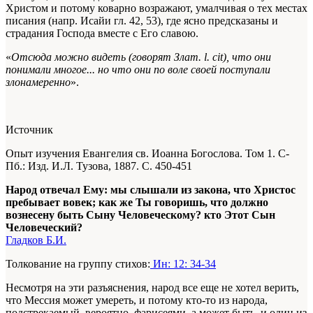
Христом и потому коварно возражают, умалчивая о тех местах
писания (напр. Исайи гл. 42, 53), где ясно предсказаны и
страдания Господа вместе с Его славою.
«
Отсюда можно видеть (говорят Злат. l. cit), что они
понимали многое... но что они по воле своей поступали
злонамеренно
».
Источник
Опыт изучения Евангелия св. Иоанна Богослова. Том 1. С-
Пб.: Изд. И.Л. Тузова, 1887. С. 450-451
Народ отвечал Ему: мы слышали из закона, что Христос
пребывает вовек; как же Ты говоришь, что должно
вознесену быть Сыну Человеческому? кто Этот Сын
Человеческий?
Гладков Б.И.
Толкование на группу стихов:
Ин: 12: 34-34
Несмотря на эти разъяснения, народ все еще не хотел верить,
что Мессия может умереть, и потому кто-то из народа,
подстрекаемый, вероятно, фарисеями, а может быть, и один из