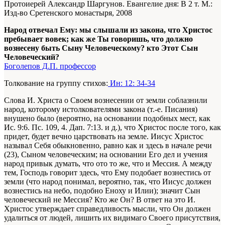
Протоиерей Александр Шаргунов. Евангелие дня: В 2 т. М.:
Изд-во Сретенского монастыря, 2008
Народ отвечал Ему: мы слышали из закона, что Христос
пребывает вовек; как же Ты говоришь, что должно
вознесену быть Сыну Человеческому? кто Этот Сын
Человеческий?
Боголепов Д.П. профессор
Толкование на группу стихов:
Ин: 12: 34-34
Слова И. Христа о Своем вознесении от земли соблазнили
народ, которому истолкователями закона (т.-е. Пиcания)
внушено было (вероятно, на основании подобных мест, как
Ис. 9:6. Пс. 109, 4. Дап. 7:13. и д.), что Христос после того, как
придет, будет вечно царствовать на земле. Иисус Христос
называл Себя обыкновенно, равно как и здесь в начале речи
(23), Сыном человеческим; на основании Его дел и учения
народ привык думать, что ото то же, что и Мессия. А между
тем, Господь говорит здесь, что Ему подобает вознестись от
земли (что народ понимал, вероятно, так, что Иисус должен
вознестись на небо, подобно Еноху и Илии); значит Сын
человеческий не Мессия? Кто же Он? В ответ на это И.
Христос утверждает справедливость мысли, что Он должен
удалиться от людей, лишить их видимаго Своего присутствия,