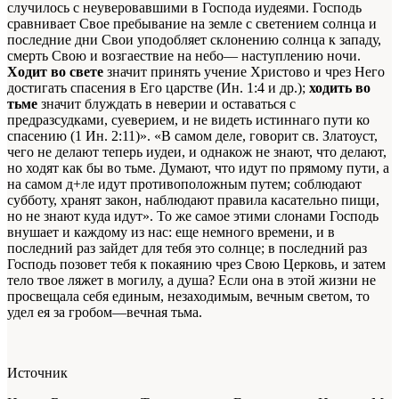
случилось с неуверовавшими в Господа иудеями. Господь
сравнивает Свое пребывание на земле с светением солнца и
последние дни Свои уподобляет склонению солнца к западу,
смерть Свою и возгаествие на небо— наступлению ночи.
Ходит во свете
значит принять учение Христово и чрез Него
достигать спасения в Его царстве (Ин. 1:4 и др.);
ходить во
тьме
значит блуждать в неверии и оставаться с
предразсудками, суеверием, и не видеть истиннаго пути ко
спасению (1 Ин. 2:11)». «В самом деле, говорит св. Златоуст,
чего не делают теперь иудеи, и однакож не знают, что делают,
но ходят как бы во тьме. Думают, что идут по прямому пути, а
на самом д+ле идут противоположным путем; соблюдают
субботу, хранят закон, наблюдают правила касательно пищи,
но не знают куда идут». То же самое этими слонами Господь
внушает и каждому из нас: еще немного времени, и в
последний раз зайдет для тебя это солнце; в последний раз
Господь позовет тебя к покаянию чрез Свою Церковь, и затем
тело твое ляжет в могилу, а душа? Если она в этой жизни не
просвещала себя единым, незаходимым, вечным светом, то
удел ея за гробом—вечная тьма.
Источник