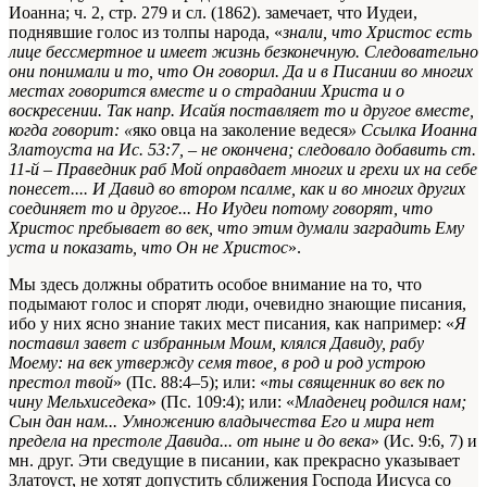
Иоанна; ч. 2, стр. 279 и сл. (1862).
замечает, что Иудеи,
поднявшие голос из толпы народа, «
знали, что Христос есть
лице бессмертное и имеет жизнь безконечную. Следовательно
они понимали и то, что Он говорил. Да и в Писании во многих
местах говорится вместе и о страдании Христа и о
воскресении. Так напр. Исайя поставляет то и другое вместе,
когда говорит: «
яко овца на заколение ведеся
»
Ссылка Иоанна
Златоуста на Ис. 53:7, – не окончена; следовало добавить ст.
11-й – Праведник раб Мой оправдает многих и грехи их на себе
понесет.
... И Давид во втором псалме, как и во многих других
соединяет то и другое... Но Иудеи потому говорят, что
Христос пребывает во век, что этим думали заградить Ему
уста и показать, что Он не Христос
».
Мы здесь должны обратить особое внимание на то, что
подымают голос и спорят люди, очевидно знающие писания,
ибо у них ясно знание таких мест писания, как например: «
Я
поставил завет с избранным Моим, клялся Давиду, рабу
Моему: на век утвержду семя твое, в род и род устрою
престол твой
» (Пс. 88:4–5); или: «
ты священник во век по
чину Мельхиседека
» (Пс. 109:4); или: «
Младенец родился нам;
Сын дан нам... Умножению владычества Его и мира нет
предела на престоле Давида... от ныне и до века
» (Ис. 9:6, 7) и
мн. друг. Эти сведущие в писании, как прекрасно указывает
Златоуст, не хотят допустить сближения Господа Иисуса со