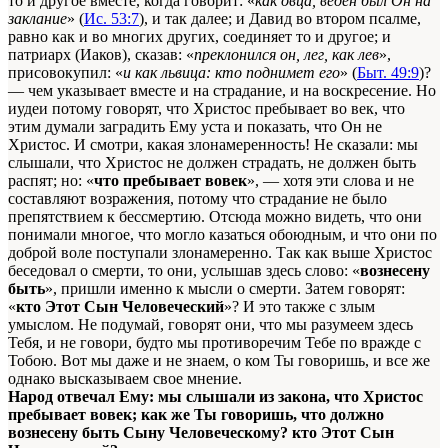
то и другое вместе, когда говорит: «
как овца, веден был Он на
заклание
» (
Ис. 53:7
), и так далее; и Давид во втором псалме,
равно как и во многих других, соединяет то и другое; и
патриарх (Иаков), сказав: «
преклонился он, лег, как лев
»,
присовокупил: «
и как львица: кто поднимет его
» (
Быт. 49:9
)?
— чем указывает вместе и на страдание, и на воскресение. Но
иудеи потому говорят, что Христос пребывает во век, что
этим думали заградить Ему уста и показать, что Он не
Христос. И смотри, какая злонамеренность! Не сказали: мы
слышали, что Христос не должен страдать, не должен быть
распят; но: «
что пребывает вовек
», — хотя эти слова и не
составляют возражения, потому что страдание не было
препятствием к бессмертию. Отсюда можно видеть, что они
понимали многое, что могло казаться обоюдным, и что они по
доброй воле поступали злонамеренно. Так как выше Христос
беседовал о смерти, то они, услышав здесь слово: «
вознесену
быть
», пришли именно к мысли о смерти. Затем говорят:
«
кто Этот Сын Человеческий
»? И это также с злым
умыслом. Не подумай, говорят они, что мы разумеем здесь
Тебя, и не говори, будто мы противоречим Тебе по вражде с
Тобою. Вот мы даже и не знаем, о ком Ты говоришь, и все же
однако высказываем свое мнение.
Народ отвечал Ему: мы слышали из закона, что Христос
пребывает вовек; как же Ты говоришь, что должно
вознесену быть Сыну Человеческому? кто Этот Сын