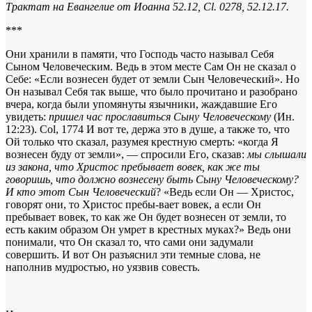
Трактат на Евангелие от Иоанна 52.12, Cl. 0278, 52.12.17.
***
Они хранили в памяти, что Господь часто называл Себя
Сыном Человеческим. Ведь в этом месте Сам Он не сказал о
Себе: «Если вознесен будет от земли Сын Человеческий». Но
Он называл Себя так выше, что было прочитано и разобрано
вчера, когда были упомянуты язычники, жаждавшие Его
увидеть:
пришел час прославиться Сыну Человеческому
(Ин.
12:23).
Col, 1774
И вот те, держа это в душе, а также то, что
Ой только что сказал, разумея крестную смерть: «когда Я
вознесен буду от земли», — спросили Его, сказав:
мы слышали
из закона, что Христос пребывает вовек, как же ты
говоришь, что должно вознесену быть Сыну Человеческому?
И кто этот Сын Человеческий
? «Ведь если Он — Христос,
говорят они, то Христос пребы-вает вовек, а если Он
пребывает вовек, то как же Он будет вознесен от земли, то
есть каким образом Он умрет в крестных муках?» Ведь они
понимали, что Он сказал то, что сами они задумали
совершить. И вот Он разъяснил эти темные слова, не
наполнив мудростью, но уязвив совесть.