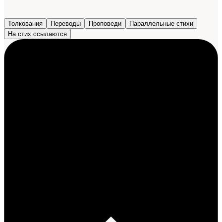
Толкования
Переводы
Проповеди
Параллельные стихи
На стих ссылаются