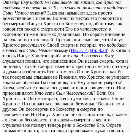
Отвеща Ему народ: мы слышахом от закона, яко Христос
пребывает во веки: како Ты глаголеши: вознестися подобает
Сыну Человеческому
? Законом называют здесь просто
Божественное Писаниe. Во многих местах его говорится о
бессмертии Иисуса Христа по Божеству, подобно тому как
говорится также о смертности Его по человечеству, в
особенности же в псалмах Давидовых. Но обрати внимание
на лукавство этих людей. Прежде они слышали, что Иисус
Христос рассуждал о Своей смерти и говорил, что
подобает
вознестися Сыну Человеческому
(
Ин. 3:14
;
Ин. 8:28
). А когда и
теперь Иисус Христос прибавил:
аще Аз вознесен буду
…,
слушатели поняли, что вознесением Он назвал смерть, хотя и
не знали, что Он говорит именно о крестной смерти; поэтому
и думали изобличить Его в том, что Он не Христос, как бы
так говоря: мы слышали из Писания, что Христос не умирает;
каким же образом Ты говоришь, что Ему должно умереть?
Затем, чтобы не показалось даже, что они говорят это о Нем,
присоединяют:
Кто есть Сын Человеческий
? Если Он
Христос, то Он не умирает, а если умирает, то значит Он не
Христос. Но напрасны слова ваши, безумные! Верно и то и
другое: Он бессмертен по Божеству, а смертен по
человечеству. Но Иисус Христос не объяснил теперь, в каком
смысле он бессмертен, и в каком – смертен, зная, что
слушатели не поймут теперь речи о Божестве Его. Обрати
внимание и на то, что эти люди продолжают лукавствовать