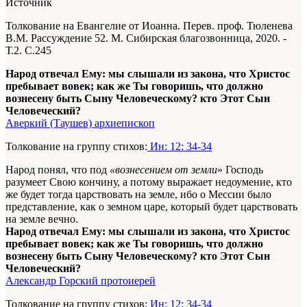
Источник
Толкование на Евангелие от Иоанна. Перев. проф. Тюленева
В.М. Рассуждение 52. М. Сибирская благозвонница, 2020. -
Т.2. С.245
Народ отвечал Ему: мы слышали из закона, что Христос
пребывает вовек; как же Ты говоришь, что должно
вознесену быть Сыну Человеческому? кто Этот Сын
Человеческий?
Аверкий (Таушев) архиепископ
Толкование на группу стихов:
Ин: 12: 34-34
Народ понял, что под
«вознесением от земли
» Господь
разумеет Свою кончину, а потому выражает недоумение, кто
же будет тогда царствовать на земле, ибо о Мессии было
представление, как о земном царе, который будет царствовать
на земле вечно.
Народ отвечал Ему: мы слышали из закона, что Христос
пребывает вовек; как же Ты говоришь, что должно
вознесену быть Сыну Человеческому? кто Этот Сын
Человеческий?
Александр Горский протоиерей
Толкование на группу стихов:
Ин: 12: 34-34