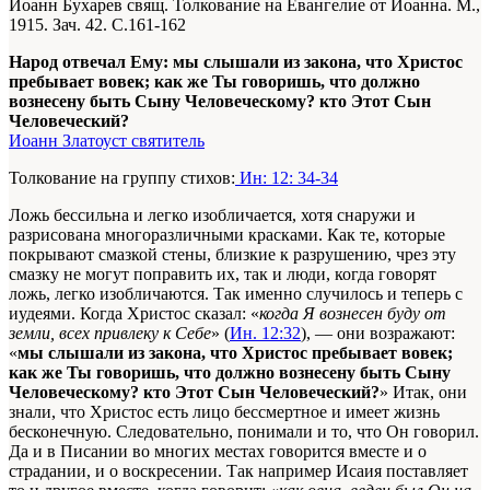
Иоанн Бухарев свящ. Толкование на Евангелие от Иоанна. М.,
1915. Зач. 42. С.161-162
Народ отвечал Ему: мы слышали из закона, что Христос
пребывает вовек; как же Ты говоришь, что должно
вознесену быть Сыну Человеческому? кто Этот Сын
Человеческий?
Иоанн Златоуст святитель
Толкование на группу стихов:
Ин: 12: 34-34
Ложь бессильна и легко изобличается, хотя снаружи и
разрисована многоразличными красками. Как те, которые
покрывают смазкой стены, близкие к разрушению, чрез эту
смазку не могут поправить их, так и люди, когда говорят
ложь, легко изобличаются. Так именно случилось и теперь с
иудеями. Когда Христос сказал: «
когда Я вознесен буду от
земли, всех привлеку к Себе
» (
Ин. 12:32
), — они возражают:
«
мы слышали из закона, что Христос пребывает вовек;
как же Ты говоришь, что должно вознесену быть Сыну
Человеческому? кто Этот Сын Человеческий?
» Итак, они
знали, что Христос есть лицо бессмертное и имеет жизнь
бесконечную. Следовательно, понимали и то, что Он говорил.
Да и в Писании во многих местах говорится вместе и о
страдании, и о воскресении. Так например Исаия поставляет