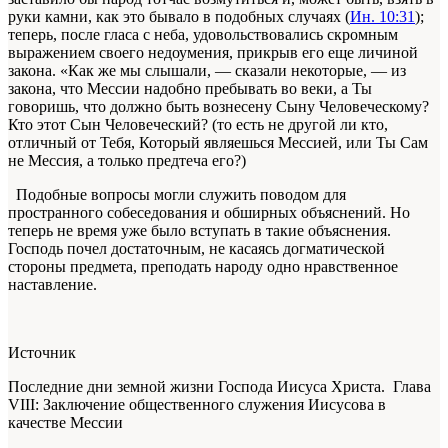
руки камни, как это бывало в подобных случаях (
Ин. 10:31
);
теперь, после гласа с неба, удовольствовались скромным
выражением своего недоумения, прикрыв его еще личиной
закона. «Как же мы слышали, — сказали некоторые, — из
закона, что Мессии надобно пребывать во веки, а Ты
говоришь, что должно быть вознесену Сыну Человеческому?
Кто этот Сын Человеческий? (то есть не другой ли кто,
отличный от Тебя, Который являешься Мессией, или Ты Сам
не Мессия, а только предтеча его?)
Подобные вопросы могли служить поводом для
пространного собеседования и обширных объяснений. Но
теперь не время уже было вступать в такие объяснения.
Господь почел достаточным, не касаясь догматической
стороны предмета, преподать народу одно нравственное
наставление.
Источник
Последние дни земной жизни Господа Иисуса Христа. Глава
VIII: Заключение общественного служения Иисусова в
качестве Мессии