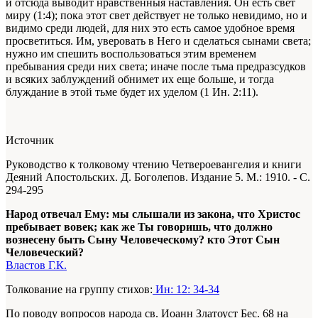
и отсюда выводит нравственныя наставления. Он есть свет
миру (1:4); пока этот свет действует не только невидимо, но и
видимо среди людей, для них это есть самое удобное время
просветиться. Им, уверовать в Него и сделаться сынами света;
нужно им спешить воспользоваться этим временем
пребывания среди них света; иначе после тьма предразсудков
и всяких заблуждений обнимет их еще больше, и тогда
блуждание в этой тьме будет их уделом (1 Ин. 2:11).
Источник
Руководство к толковому чтению Четвероевангелия и книги
Деяний Апостольских. Д. Боголепов. Издание 5. М.: 1910. - С.
294-295
Народ отвечал Ему: мы слышали из закона, что Христос
пребывает вовек; как же Ты говоришь, что должно
вознесену быть Сыну Человеческому? кто Этот Сын
Человеческий?
Властов Г.К.
Толкование на группу стихов:
Ин: 12: 34-34
По поводу вопросов народа св. Иоанн Златоуст
Бес. 68 на