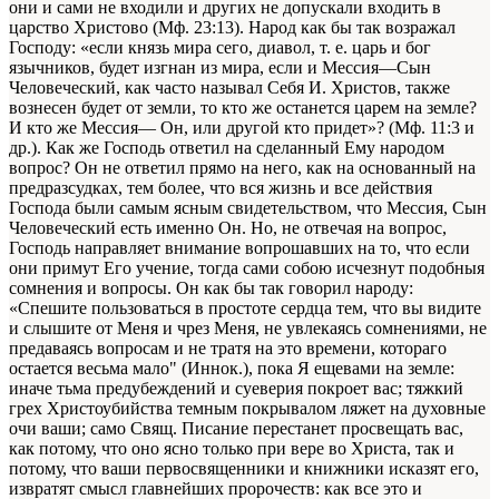
они и сами не входили и других не допускали входить в
царство Христово (Мф. 23:13). Народ как бы так возражал
Господу: «если князь мира сего, диавол, т. е. царь и бог
язычников, будет изгнан из мира, если и Мессия—Сын
Человеческий, как часто называл Себя И. Христов, также
вознесен будет от земли, то кто же останется царем на земле?
И кто же Мессия— Он, или другой кто придет»? (Мф. 11:3 и
др.). Как же Господь ответил на сделанный Ему народом
вопрос? Он не ответил прямо на него, как на основанный на
предразсудках, тем более, что вся жизнь и все действия
Господа были самым ясным свидетельством, что Мессия, Сын
Человеческий есть именно Он. Но, не отвечая на вопрос,
Господь направляет внимание вопрошавших на то, что если
они примут Его учение, тогда сами собою исчезнут подобныя
сомнения и вопросы. Он как бы так говорил народу:
«Спешите пользоваться в простоте сердца тем, что вы видите
и слышите от Меня и чрез Меня, не увлекаясь сомнениями, не
предаваясь вопросам и не тратя на это времени, котораго
остается весьма мало" (Иннок.), пока Я ещевами на земле:
иначе тьма предубеждений и суеверия покроет вас; тяжкий
грех Христоубийства темным покрывалом ляжет на духовные
очи ваши; само Свящ. Писание перестанет просвещать вас,
как потому, что оно ясно только при вере во Христа, так и
потому, что ваши первосвященники и книжники исказят его,
извратят смысл главнейших пророчеств: как все это и