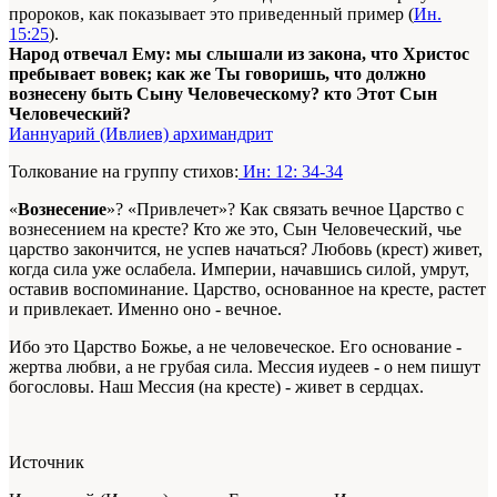
пророков, как показывает это приведенный пример (
Ин.
15:25
).
Народ отвечал Ему: мы слышали из закона, что Христос
пребывает вовек; как же Ты говоришь, что должно
вознесену быть Сыну Человеческому? кто Этот Сын
Человеческий?
Ианнуарий (Ивлиев) архимандрит
Толкование на группу стихов:
Ин: 12: 34-34
«
Вознесение
»? «Привлечет»? Как связать вечное Царство с
вознесением на кресте? Кто же это, Сын Человеческий, чье
царство закончится, не успев начаться? Любовь (крест) живет,
когда сила уже ослабела. Империи, начавшись силой, умрут,
оставив воспоминание. Царство, основанное на кресте, растет
и привлекает. Именно оно - вечное.
Ибо это Царство Божье, а не человеческое. Его основание -
жертва любви, а не грубая сила. Мессия иудеев - о нем пишут
богословы. Наш Мессия (на кресте) - живет в сердцах.
Источник