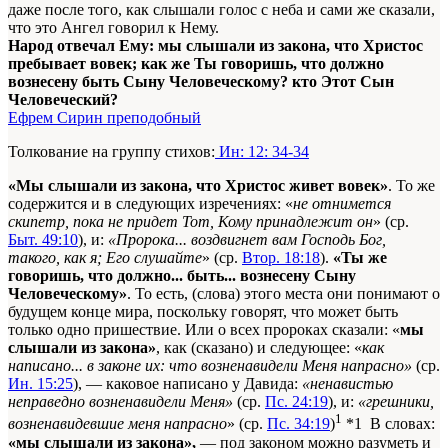
даже после того, как слышали голос с неба и сами же сказали,
что это Ангел говорил к Нему.
Народ отвечал Ему: мы слышали из закона, что Христос
пребывает вовек; как же Ты говоришь, что должно
вознесену быть Сыну Человеческому? кто Этот Сын
Человеческий?
Ефрем Сирин преподобный
Толкование на группу стихов:
Ин: 12: 34-34
«Мы слышали из закона, что Христос живет вовек»
. То же
содержится и в следующих изречениях: «
не отнимется
скипетр, пока не придет Тот, Кому принадлежит он
» (ср.
Быт. 49:10
), и:
«Пророка... воздвигнет вам Господь Бог,
такого, как я; Его слушайте
» (ср.
Втор. 18:18
).
«Ты же
говоришь, что должно... быть... вознесену Сыну
Человеческому»
. То есть, (слова) этого места они понимают о
будущем конце мира, поскольку говорят, что может быть
только одно пришествие. Или о всех пророках сказали: «
мы
слышали из закона»
, как (сказано) и следующее: «
как
написано... в законе их: что возненавидели Меня напрасно»
(ср.
Ин. 15:25
), — каковое написано у Давида:
«ненавистью
неправедно возненавидели Меня»
(ср.
Пс. 24:19
), и:
«грешники,
1
возненавидевшие меня напрасно
» (ср.
Пс. 34:19
)
*1 В словах:
«мы слышали из закона»,
— под законом можно разуметь и