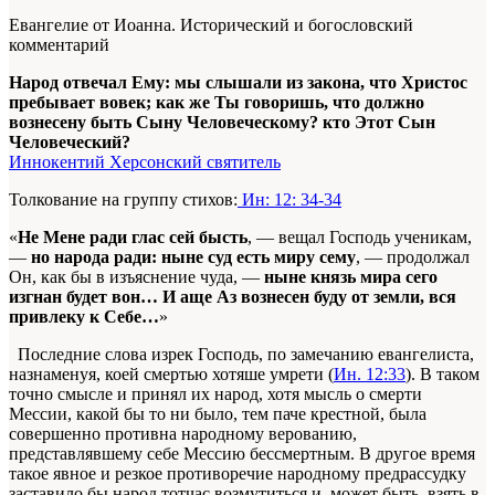
Евангелие от Иоанна. Исторический и богословский
комментарий
Народ отвечал Ему: мы слышали из закона, что Христос
пребывает вовек; как же Ты говоришь, что должно
вознесену быть Сыну Человеческому? кто Этот Сын
Человеческий?
Иннокентий Херсонский святитель
Толкование на группу стихов:
Ин: 12: 34-34
«
Не Мене ради глас сей бысть
, — вещал Господь ученикам,
—
но народа ради: ныне суд есть миру сему
, — продолжал
Он, как бы в изъяснение чуда, —
ныне князь мира сего
изгнан будет вон… И аще Аз вознесен буду от земли, вся
привлеку к Себе…
»
Последние слова изрек Господь, по замечанию евангелиста,
назнаменуя, коей смертью хотяше умрети (
Ин. 12:33
). В таком
точно смысле и принял их народ, хотя мысль о смерти
Мессии, какой бы то ни было, тем паче крестной, была
совершенно противна народному верованию,
представлявшему себе Мессию бессмертным. В другое время
такое явное и резкое противоречие народному предрассудку
заставило бы народ тотчас возмутиться и, может быть, взять в