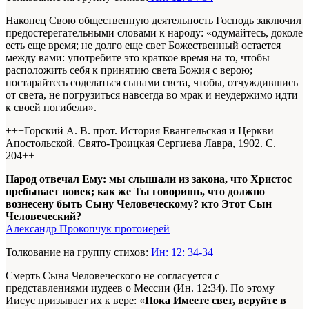
Наконец Свою общественную деятельность Господь заключил
предостерегательными словами к народу: «одумайтесь, доколе
есть еще время; не долго еще свет Божественный остается
между вами: употребите это краткое время на то, чтобы
расположить себя к принятию света Божия с верою;
постарайтесь соделаться сынами света, чтобы, отчуждившись
от света, не погрузиться навсегда во мрак и неудержимо идти
к своей погибели».
+++Горский А. В. прот. История Евангельская и Церкви
Апостольской. Свято-Троицкая Сергиева Лавра, 1902. С.
204+
+
Народ отвечал Ему: мы слышали из закона, что Христос
пребывает вовек; как же Ты говоришь, что должно
вознесену быть Сыну Человеческому? кто Этот Сын
Человеческий?
Александр Прокопчук протоиерей
Толкование на группу стихов:
Ин: 12: 34-34
Смерть Сына Человеческого не согласуется с
представлениями иудеев о Мессии (Ин. 12:34). По этому
Иисус призывает их к вере: «
Пока Имеете свет, веруйте в