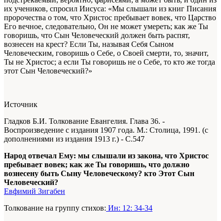
их учеников, спросил Иисуса: «Мы слышали из книг Писания
пророчества о том, что Христос пребывает вовек, что Царство
Его вечное, следовательно, Он не может умереть; как же Ты
говоришь, что Сын Человеческий должен быть распят,
вознесен на крест? Если Ты, называя Себя Сыном
Человеческим, говоришь о Себе, о Своей смерти, то, значит,
Ты не Христос; а если Ты говоришь не о Себе, то кто же тогда
этот Сын Человеческий?»
Источник
Гладков Б.И. Толкование Евангелия. Глава 36. -
Воспроизведение с издания 1907 года. М.: Столица, 1991. (с
дополнениями из издания 1913 г.) - С.547
Народ отвечал Ему: мы слышали из закона, что Христос
пребывает вовек; как же Ты говоришь, что должно
вознесену быть Сыну Человеческому? кто Этот Сын
Человеческий?
Евфимий Зигабен
Толкование на группу стихов:
Ин: 12: 34-34