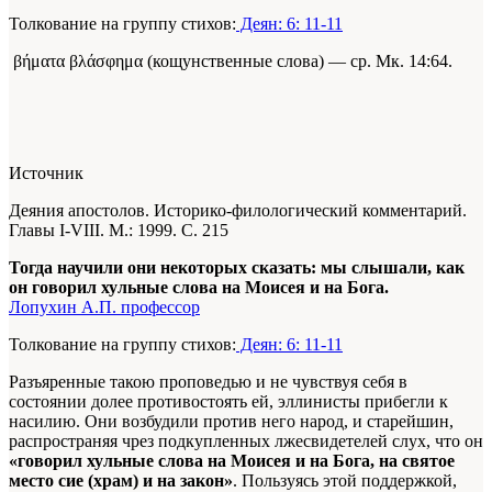
Толкование на группу стихов:
Деян: 6: 11-11
βήματα βλάσφημα (кощунственные слова) — ср. Мк. 14:64.
Источник
Деяния апостолов. Историко-филологический комментарий.
Главы I-VIII. М.: 1999. С. 215
Тогда научили они некоторых сказать: мы слышали, как
он говорил хульные слова на Моисея и на Бога.
Лопухин А.П. профессор
Толкование на группу стихов:
Деян: 6: 11-11
Разъяренные такою проповедью и не чувствуя себя в
состоянии долее противостоять ей, эллинисты прибегли к
насилию. Они возбудили против него народ, и старейшин,
распростра­няя чрез подкупленных лжесвидетелей слух, что он
«говорил хульные слова на Моисея и на Бога, на святое
место сие (храм) и на закон»
. Пользуясь этой поддержкой,