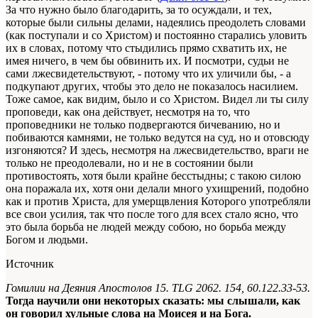
За что нужно было благодарить, за то осуждали, и тех,
которые были сильны делами, надеялись преодолеть словами
(как поступали и со Христом) и постоянно старались уловить
их в словах, потому что стыдились прямо схватить их, не
имея ничего, в чем бы обвинить их. И посмотри, судьи не
сами лжесвидетельствуют, - потому что их уличили бы, - а
подкупают других, чтобы это дело не показалось насилием.
Тоже самое, как видим, было и со Христом. Видел ли ты силу
проповеди, как она действует, несмотря на то, что
проповедники
не только подвергаются бичеванию, но и
побиваются камнями, не только ведутся на суд, но и отовсюду
изгоняются? И здесь, несмотря на лжесвидетельство,
враги
не
только не преодолевали, но и не в состоянии были
противостоять, хотя были крайне бесстыдны; с такою силою
она поражала их, хотя они делали много ухищрений, подобно
как и против Христа, для умерщвления Которого употребляли
все свои усилия, так что после того для всех стало ясно, что
это была борьба не людей между собою, но борьба между
Богом и людьми.
Источник
Гомилии на Деяния Апостолов 15. TLG 2062. 154, 60.122.33-53.
Тогда научили они некоторых сказать: мы слышали, как
он говорил хульные слова на Моисея и на Бога.