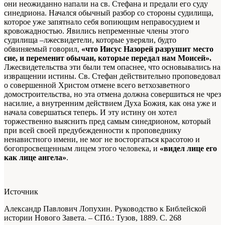
они неожиданно напали на св. Стефана и предали его суду
синедриона. Начался обычный разбор со стороны судилища,
которое уже запятнало себя вопиющим неправосудием и
кровожадностью. Явились непременные члены этого
судилища –лжесвидетели, ко­торые уверяли, будто
обвиняемый говорил,
«что Иисус Назорей разрушит место
сие, и переменит обычаи, которые передал нам Моисей».
Лжесвидетельства эти были тем опаснее, что основывались на
извращении истины. Св. Стефан действительно проповедовал
о совершенной Христом отмене всего ветхозаветного
домостроительства, но эта отмена должна совершиться не чрез
насилие, а внутренним действием Духа Божия, как она уже и
начала совершаться теперь. И эту истину он хотел
торжественно выяснить пред самым синедрионом, который
при всей своей предубежденности к проповеднику
ненавистного имени, не мог не восторгаться красотою и
богопросвещенным лицем этого человека, и
«видел лице его
как лице ангела»
.
Источник
Александр Павлович Лопухин. Руководство к Библейской
истории Нового Завета. – СПб.: Тузов, 1889.
С. 268