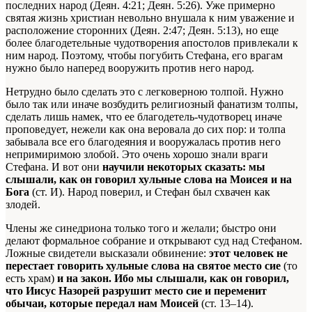
последних народ (Деян. 4:21; Деян. 5:26). Уже примерно
святая жизнь христиан невольно внушала к ним уважение и
расположение сторонних (Деян. 2:47; Деян. 5:13), но еще
более благодетельные чудотворения апостолов привлекали к
ним народ. Поэтому, чтобы погубить Стефана, его врагам
нужно было наперед вооружить против него народ.
Нетрудно было сделать это с легковерною толпой. Нужно
было так или иначе возбудить религиозный фанатизм толпы,
сделать лишь намек, что ее благодетель-чудотворец иначе
проповедует, нежели как она веровала до сих пор: и толпа
забывала все его благодеяния и вооружалась против него
непримиримою злобой. Это очень хорошо знали враги
Стефана. И вот они
научили некоторых сказать: мы
слышали, как он говорил хульные слова на Моисея и на
Бога
(ст. И). Народ поверил, и Стефан был схвачен как
злодей.
Члены же синедриона только того и желали; быстро они
делают формальное собрание и открывают суд над Стефаном.
Ложные свидетели высказали обвинение:
этот человек не
перестает говорить хульные слова на святое место сие
(то
есть храм)
и на закон. Ибо мы слышали, как он говорил,
что Иисус Назорей разрушит место сие и переменит
обычаи, которые передал нам Моисей
(ст. 13–14).