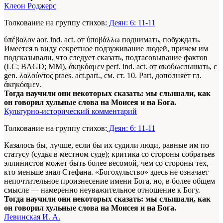
Клеон Роджерс
Толкование на группу стихов:
Деян: 6: 11-11
ύπέβαλον aor. ind. act. от ύποβάλλω поднимать, побуждать.
Имеется в виду секретное подзуживание людей, причем им
подсказывали, что следует сказать, подтасовывание фактов
(LC; BAGD; ММ), άκηκόαμεν perf. ind. act. от ακούωслышать, с
gen. λαλούντος praes. act.part., см. ст. 10. Part, дополняет гл.
άκηκόαμεν.
Тогда научили они некоторых сказать: мы слышали, как
он говорил хульные слова на Моисея и на Бога.
Культурно-исторический комментарий
Толкование на группу стихов:
Деян: 6: 11-11
Казалось бы, лучше, если бы их судили люди, равные им по
статусу (судья в местном суде); критика со стороны собратьев
эллинистов может быть более весомой, чем со стороны тех,
кто меньше знал Стефана. «Богохульство» здесь не означает
непочтительное произнесение имени Бога, но, в более общем
смысле — намеренно неуважительное отношение к Богу.
Тогда научили они некоторых сказать: мы слышали, как
он говорил хульные слова на Моисея и на Бога.
Левинская И. А.