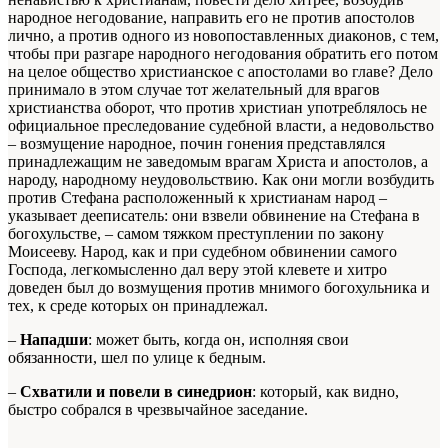
народное негодование, направить его не против апостолов
лично, а против одного из новопоставленных диаконов, с тем,
чтобы при разгаре народного негодования обратить его потом
на целое общество христианское с апостолами во главе? Дело
принимало в этом случае тот желательный для врагов
христианства оборот, что против христиан употреблялось не
официальное преследование судебной власти, а недовольство
– возмущение народное, почин гонения представлялся
принадлежащим не заведомым врагам Христа и апостолов, а
народу, народному неудовольствию. Как они могли возбудить
против Стефана расположенный к христианам народ –
указывает дееписатель: они взвели обвинение на Стефана в
богохульстве, – самом тяжком преступлении по закону
Моисееву. Народ, как и при судебном обвинении самого
Господа, легкомысленно дал веру этой клевете и хитро
доведен был до возмущения против мнимого богохульника и
тех, к среде которых он принадлежал.
–
Нападши
: может быть, когда он, исполняя свои
обязанности, шел по улице к бедным.
–
Схватили и повели в синедрион
: который, как видно,
быстро собрался в чрезвычайное заседание.