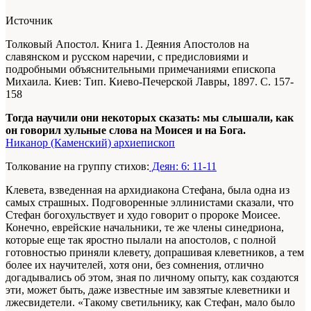
Источник
Толковый Апостол. Книга 1. Деяния Апостолов на
славянском и русском наречии, с предисловиями и
подробными объяснительными примечаниями епископа
Михаила. Киев: Тип. Киево-Печерской Лавры, 1897. С. 157-
158
Тогда научили они некоторых сказать: мы слышали, как
он говорил хульные слова на Моисея и на Бога.
Никанор (Каменский) архиепископ
Толкование на группу стихов:
Деян: 6: 11-11
Клевета, взведенная на архидиакона Стефана, была одна из
самых страшных. Подговоренные эллинистами сказали, что
Стефан богохульствует и худо говорит о пророке Моисее.
Конечно, еврейские начальники, те же члены синедриона,
которые еще так яростно пылали на апостолов, с полной
готовностью приняли клевету, допрашивая клеветников, а тем
более их научителей, хотя они, без сомнения, отлично
догадывались об этом, зная по личному опыту, как создаются
эти, может быть, даже известные им завзятые клеветники и
лжесвидетели. «Такому светильнику, как Стефан, мало было