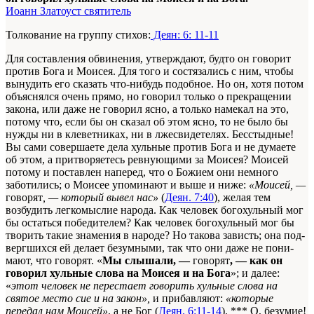
Иоанн Златоуст святитель
Толкование на группу стихов:
Деян: 6: 11-11
Для составления обвинения, утверждают, будто он говорит
против Бога и Моисея. Для того и состязались с ним, чтобы
вынудить его сказать что-нибудь подобное. Но он, хотя потом
объяснялся очень прямо, но говорил только о прекращении
закона, или даже не говорил ясно, а только на­мекал на это,
потому что, если бы он сказал об этом ясно, то не было бы
нужды ни в клеветниках, ни в лжесвидете­лях. Бесстыдные!
Вы сами совершаете дела хульные против Бога и не думаете
об этом, а притворяетесь ревнующими за Моисея? Моисей
потому и поставлен наперед, что о Божием они немного
заботились; о Моисее упоминают и выше и ниже:
«Моисей, —
говорят
, — который вывел нас»
(
Деян. 7:40
), желая тем
возбудить легкомыслие народа. Как человек богохульный мог
бы остаться победителем? Как человек богохульный мог бы
творить такие знамения в народе? Но такова зависть; она под­
вергшихся ей делает безумными, так что они даже не пони­
мают, что говорят. «
Мы слышали, —
говорят
, — как он
говорил хульные слова на Моисея и на Бога
»; и далее:
«
этот человек не перестает говорить хульные слова на
святое место сие и на закон»,
и прибавляют:
«которые
передал нам Моисей»
, а не Бог (
Деян. 6:11-14
). *** О, безумие!