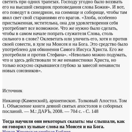
светить при одних трапезах. Господу угодно было воззвать
его на высший свещник проповедания слова Божия». И вот,
его поведут в синедрион, на сонмище и соборище, чтобы там
явил свет свой стараниями его врагов. «Злоба, особенно
пристыженная, мстительна, она для удовлетворения себя
употребляет все возможное. Что же нужно было сделать,
чтобы в самом начале попрать служителя Слова, столь
сильного в слове? Оклеветать или уличить его, хотя и против
своей совести, в хуле на Моисея и на Бога. Это средство было
употреблено для обвинения Самого Иисуса Христа. Его же
употребили и против Стефана». «Невольно можно подумать,
что и здесь действовали те же ненавистники Христа, но
только искусно скрывшиеся глубоко за завесой ненависти
новых союзников».
Источник
Никанор (Каменский), архиепископ. Толковый Апостол. Том
1. Объяснение книги деяний святых апостолов и соборных
посланий. — М.: ДАРЪ, 2008. — 704 с. - С. 148
Тогда научили они некоторых сказать: мы слышали, как
он говорил хульные слова на Моисея и на Бога.
Новая Женевская учебная Библия