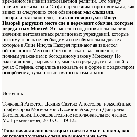
временном значении ветхозаветной религии. Это между
прочим высказывал и Стефан пред своими противниками, как
видно из следующих слов обвинения:
мы слышали
, –
говорили лжесвидетели, –
как он говорил, что Иисус
Назорей разрушит место сие и переменит обычаи, которые
передал нам Моисей
. Эта мысль о подготовительном лишь
значении ветхозаветных религиозных учреждений, которые
поэтому теперь не необходимы и не обязательны для тех,
которые в Лице Иисуса Назорея признают явившегося
обетованного Мессию, Стефан высказывал, конечно, с
полным уважением к богоданному закону Моисееву. Но
лжесвидетели, вырывая эту мысль из ряда других мыслей в
речах Стефана, старались высказать ее в форме и с характером
оскорбления, хулы против святого храма и закона.
Источник
Толковый Апостол. Деяния Святых Апостолов, изъяснённые
профессором Московской Духовной Академии Дмитрием
Боголеповым. Последовательное истолковательное чтение.
М.: Правило веры, 2010. С. 119-122
Тогда научили они некоторых сказать: мы слышали, как
он говорил хульные слова на Моисея и на Бога.