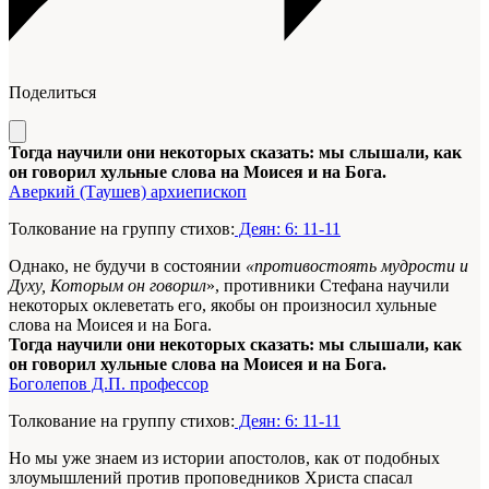
Поделиться
Тогда научили они некоторых сказать: мы слышали, как
он говорил хульные слова на Моисея и на Бога.
Аверкий (Таушев) архиепископ
Толкование на группу стихов:
Деян: 6: 11-11
Однако, не будучи в состоянии
«противостоять мудрости и
Духу, Которым он говорил
», противники Стефана научили
некоторых оклеветать его, якобы он произносил хульные
слова на Моисея и на Бога.
Тогда научили они некоторых сказать: мы слышали, как
он говорил хульные слова на Моисея и на Бога.
Боголепов Д.П. профессор
Толкование на группу стихов:
Деян: 6: 11-11
Но мы уже знаем из истории апостолов, как от подобных
злоумышлений против проповедников Христа спасал