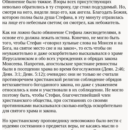
Обвинение было тяжкое. Взоры всех присутствующих
невольно обратились в ту сторону, где стоял подсудимый. Но,
смотря на него, видели лицо его, как ангела. Благодать Божия,
которою полна была душа Стефана, в эту минуту отразилась
на лице его небесным светом; он смотрел, как небожитель.
Как ни ложно было обвинение Стефана лжесвидетелями, в
основе его должна лежать истина. Конечно, не могло быть
того, чтобы Стефан «говорил хульные слова на Моисея и на
Бога, на святое место сие и на закон», то есть чтобы он
неуважительно и даже оскорбительно высказывался о храме
Иерусалимском и обо всех учреждениях и обрядах закона
Моисеева. Напротив, апостольские христиане ревностны
были в посещении храма во время богослужения (Деян. 2:46;
Деян. 3:1; Деян. 5:12); очевидно: они не только не считали
противоречием христианской религии соблюдение обрядов
ветхозаветного богоданного закона, но даже с уважением
относились к ним и участвовали в их соблюдении. Не могло
поэтому быть, чтобы Стефан, благочестивейший член
христианского общества, при состязаниях со своими
противниками высказывался сколько-нибудь оскорбительно
для святого храма и закона.
Но христианскому проповеднику невозможно было вести с
иудеями состязания о предметах веры, не касаясь мысли о