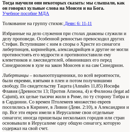
Тогда научили они некоторых сказать: мы слышали, как
он говорил хульные слова на Моисея и на Бога.
Учебное пособие МДА
Толкование на группу стихов:
Деян: 6: 11-11
Избранные на дело служения при столах диаконы служили и
делу проповеди. Особенной ревностью превосходил других
Стефан. Вступившие с ним в споры о Христе из синагоги
либертинцев, киринейцев, александрийцев и другие не могли
противостоять его мудрости и противопоставили ему
клеветников и лжесвидетелей, обвинивших его перед
Синедрионом в хуле на закон Моисеев и на сам Синедрион.
Либертинцы
– вольноотпущенники, по всей вероятности,
были евреями, взятыми в плен и потом получившими
свободу. По свидетельству Тацита (Annales 11,85) Иосифа
Флавия (Древности 13; Против Апиона, 4) и Филиона (legat ad
Cajumi), их целые тысячи жили в Риме, по ту сторону Тибра и
в Сардинии. Со времен Птолемеев множество евреев
поселились в Киринее, в Ливии (Деян. 2:10), в Александрии и
пр. Все эти евреи имели в Иерусалиме свои отдельные
синагоги; иногда пришельцы нескольких городов или стран
основывали в Иерусалиме одну общую синагогу, которую
содержал на свой счет.