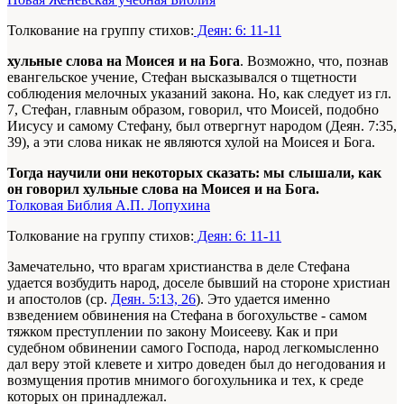
Толкование на группу стихов:
Деян: 6: 11-11
хульные слова на Моисея и на Бога
. Возможно, что, познав
евангельское учение, Стефан высказывался о тщетности
соблюдения мелочных указаний закона. Но, как следует из гл.
7, Стефан, главным образом, говорил, что Моисей, подобно
Иисусу и самому Стефану, был отвергнут народом (Деян. 7:35,
39), а эти слова никак не являются хулой на Моисея и Бога.
Тогда научили они некоторых сказать: мы слышали, как
он говорил хульные слова на Моисея и на Бога.
Толковая Библия А.П. Лопухина
Толкование на группу стихов:
Деян: 6: 11-11
Замечательно, что врагам христианства в деле Стефана
удается возбудить народ, доселе бывший на стороне христиан
и апостолов (ср.
Деян. 5:13, 26
). Это удается именно
взведением обвинения на Стефана в богохульстве - самом
тяжком преступлении по закону Моисееву. Как и при
судебном обвинении самого Господа, народ легкомысленно
дал веру этой клевете и хитро доведен был до негодования и
возмущения против мнимого богохульника и тех, к среде
которых он принадлежал.