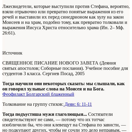
Лжесвидетели, которые выступили против Стефана, вероятно,
взяли отрывочно или превратно понятые выражения из его
речей и выставили их перед синедрионом как хулу на закон
Моисеев и на храм, подобно тому, как превратно толковали и
выражения Иисуса Христа относительно храма (Ин. 2– Мф.
26:61).
Источник
СВЯЩЕННОЕ ПИСАНИЕ НОВОГО ЗАВЕТА (Деяния
святых апостолов; Соборные послания). Учебное пособие для
студентов 3 класса. Сергиев Посад, 2005
Тогда научили они некоторых сказать: мы слышали, как
он говорил хульные слова на Моисея и на Бога.
Феофилакт Болгарский блаженный
Толкование на группу стихов:
Деян: 6: 11-11
Тогда подъустиша мужи глаголющыя...
Состязатели
свидетельствуют не сами, — потому что их тотчас
изобличили бы, что они клевещут на Стефана по зависти, —
но подкупают других, чтобы не сочли это дело неправым, —