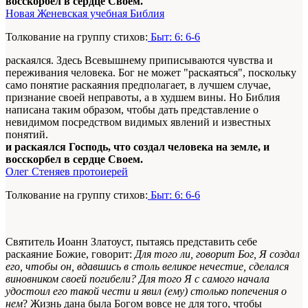
восскорбел в сердце Своем.
Новая Женевская учебная Библия
Толкование на группу стихов:
Быт: 6: 6-6
раскаялся. Здесь Всевышнему приписываются чувства и
переживания человека. Бог не может "раскаяться", поскольку
само понятие раскаяния предполагает, в лучшем случае,
признание своей неправоты, а в худшем вины. Но Библия
написана таким образом, чтобы дать представление о
невидимом посредством видимых явлений и известных
понятий.
и раскаялся Господь, что создал человека на земле, и
восскорбел в сердце Своем.
Олег Стеняев протоиерей
Толкование на группу стихов:
Быт: 6: 6-6
Святитель Иоанн Златоуст, пытаясь представить себе
раскаяние Божие, говорит:
Для того ли, говорит Бог, Я создал
его, чтобы он, вдавшись в столь великое нечестие, сделался
виновником своей погибели? Для того Я с самого начала
удостоил его такой чести и явил (ему) столько попечения о
нем
? Жизнь дана была Богом вовсе не для того, чтобы