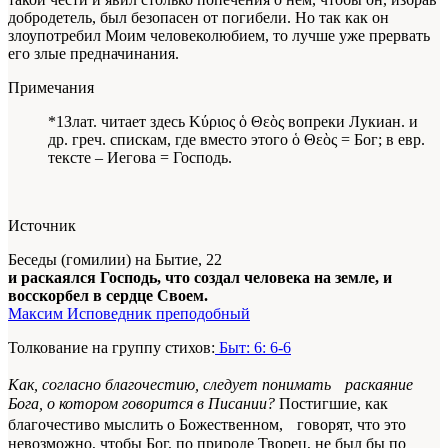
добродетель, был безопасен от погибели. Но так как он
злоупотребил Моим человеколюбием, то лучше уже прервать
его злые предначинания.
Примечания
*1Злат. читает здесь Κύριος ὁ Θεὸς вопреки Лукиан. и
др. греч. спискам, где вместо этого ὁ Θεὸς = Бог; в евр.
тексте – Иегова = Господь.
Источник
Беседы (гомилии) на Бытие, 22
и раскаялся Господь, что создал человека на земле, и
восскорбел в сердце Своем.
Максим Исповедник преподобный
Толкование на группу стихов:
Быт: 6: 6-6
Как, согласно благочестию, следует понимать раскаяние
Бога, о котором говорится в Писании?
Постигшие, как
благочестиво мыслить о Божественном, говорят, что это
невозможно, чтобы Бог, по природе Творец, не был бы по