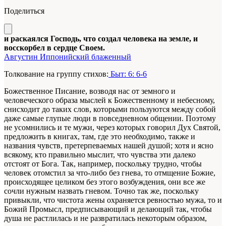
Поделиться
и раскаялся Господь, что создал человека на земле, и
восскорбел в сердце Своем.
Августин Иппонийский блаженный
Толкование на группу стихов:
Быт: 6: 6-6
Божественное Писание, возводя нас от земного и
человеческого образа мыслей к Божественному и небесному,
снисходит до таких слов, которыми пользуются между собой
даже самые глупые люди в повседневном общении. Поэтому
не усомнились и те мужи, через которых говорил Дух Святой,
предложить в книгах, там, где это необходимо, также и
названия чувств, претерпеваемых нашей душой; хотя и ясно
всякому, кто правильно мыслит, что чувства эти далеко
отстоят от Бога. Так, например, поскольку трудно, чтобы
человек отомстил за что-либо без гнева, то отмщение Божие,
происходящее целиком без этого возбуждения, они все же
сочли нужным назвать гневом. Точно так же, поскольку
привыкли, что чистота жены охраняется ревностью мужа, то и
Божий Промысл, предписывающий и делающий так, чтобы
душа не растлилась и не развратилась некоторым образом,