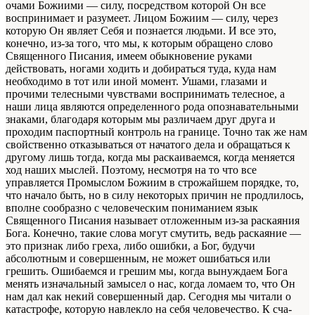
очами Божиими — силу, посредством кото­рой Он все
воспринимает и разумеет. Лицом Божиим — силу, через
которую Он являет Се­бя и познается людьми. И все это,
конечно, из-за того, что мы, к которым обращено слово
Священного Писания, имеем обыкновение ру­ками
действовать, ногами ходить и добирать­ся туда, куда нам
необходимо в тот или иной момент. Ушами, глазами и
прочими телесны­ми чувствами воспринимать телесное, а
наши лица являются определенного рода опозна­вательными
знаками, благодаря которым мы различаем друг друга и
проходим паспортный контроль на границе. Точно так же нам
свой­ственно отказываться от начатого дела и об­ращаться к
другому лишь тогда, когда мы рас­каиваемся, когда меняется
ход наших мыслей. Поэтому, несмотря на то что все
управляется Промыслом Божиим в строжайшем порядке, то,
что начало быть, но в силу некоторых при­чин не продлилось,
вполне сообразно с чело­веческим пониманием язык
Священного Пи­сания называет отложенным из-за раскаяния
Бога. Конечно, такие слова могут смутить, ведь раскаяние —
это признак либо греха, ли­бо ошибки, а Бог, будучи
абсолютным и совер­шенным, не может ошибаться или
грешить. Ошибаемся и грешим мы, когда вынуждаем Бога
менять изначальный замысел о нас, ко­гда ломаем то, что Он
нам дал как некий совер­шенный дар. Сегодня мы читали о
катастрофе,
которую навлекло на себя человечество. К сча­