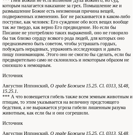
*** Гнев Божий не есть волнение Духа Божиего, но суд,
которым налагается наказание за грех. Помышление же и
размышление Божие есть неизменная причина вещей,
подверженных изменению. Бог не раскаивается в каком-либо
поступке, как человек: Его суждение обо всех вещах вообще
так же твердо, как верно Его предвидение. Но если бы
Писание не употребляло таких выражений, оно не говорило
бы так близко сердцу всякого рода людей, для которых оно
предназначено быть советом, чтобы устрашать гордых,
побуждать нерадивых, упражнять исследующих и давать
пищу понимающим. Этого оно не смогло бы сделать, если бы
предварительно само не склонилось и некоторым образом не
снизошло к немощным.
Источник
Августин Иппонский,
О граде Божием 15.25. Сl. 0313, SL48,
15.25.1
.
*** А что возвещается гибель также всем земным животным и
птицам, то этим указывается на величину предстоящего
бедствия, а не выражается угроза гибели лишенным разума
животным, как если бы и они согрешили.
Источник
Августин Иппонский,
О граде Божием 15.25. Сl. 0313, SL48,