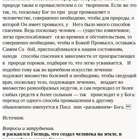
природе также и промыслителем о со творенном. Если же это
так, то, поскольку Бог по при роде промышляет о
человечестве, совершенно необходимо, чтобы для природы, о
которой Он имеет промысел, у Него было много способов
спасения. Ведь поскольку человек — существо изменчивое,
легко приспосабливает ся ко времени и обстоятельствам, то
совершенно необходимо, чтобы и Божий Промысел, оставаясь
Самим Со бой, приспосабливался к нашим состояниям,
находя способы спасения
в зависимости
от произрастающих
в природе пороков,
подбирая то, что
легко усваивается. И
подобно тому как во врачебном искусстве
лечению
подлежит множество болезней и необходимо, чтобы сведущий
врач, поскольку тело, подлежащее
лечению
, впадает во
множество разнообразных недугов, и сам переходил от более
слабых средств к более сильным — так
происходит
и у Бога:
переход от одного способа промышления к другому
обыкновенно именуется в Писа нии «раскаянием» Бога.
Источник
Вопросы и затруднения.
и раскаялся Господь, что создал человека на земле, и