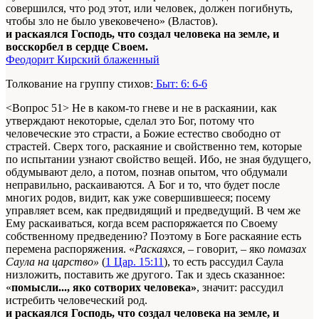
совершился, что род этот, или человек, должен погибнуть,
чтобы зло не было увековечено» (Властов).
и раскаялся Господь, что создал человека на земле, и
восскорбел в сердце Своем.
Феодорит Кирский блаженный
Толкование на группу стихов:
Быт: 6: 6-6
<Вопрос 51> Не в каком-то гневе и не в раскаянии, как
утверждают некоторые, сделал это Бог, потому что
человеческие это страсти, а Божие естество свободно от
страстей. Сверх того, раскаяние и свойственно тем, которые
по испытании узнают свойство вещей. Ибо, не зная будущего,
обдумывают дело, а потом, познав опытом, что обдумали
неправильно, раскаиваются. А Бог и то, что будет после
многих родов, видит, как уже совершившееся; посему
управляет всем, как предвидящий и предведущий. В чем же
Ему раскаиваться, когда всем распоряжается по Своему
собственному предведению? Поэтому в Боге раскаяние есть
перемена распоряжения. «
Раскаяхся
, – говорит, – яко
помазах
Саула на царство»
(
1 Цар. 15:11
), то есть рассудил Саула
низложить, поставить же другого. Так и здесь сказанное:
«
помысли..., яко сотворих человека»
, значит: рассудил
истребить человеческий род.
и раскаялся Господь, что создал человека на земле, и