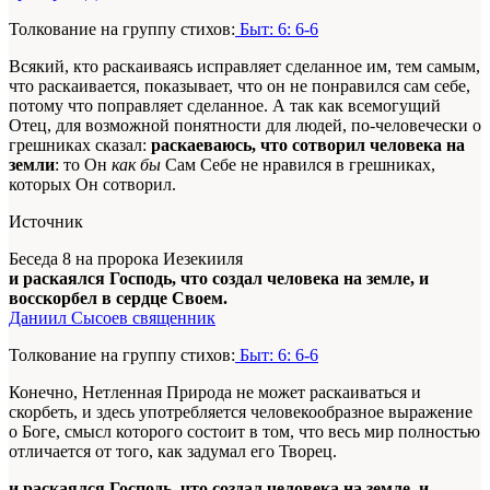
Толкование на группу стихов:
Быт: 6: 6-6
Всякий, кто раскаиваясь исправляет сделанное им, тем самым,
что раскаивается, показывает, что он не понравился сам себе,
потому что поправляет сделанное. А так как всемогущий
Отец, для возможной понятности для людей, по-человечески о
грешниках сказал:
раскаеваюсь, что сотворил человека на
земли
: то Он
как бы
Сам Себе не нравился в грешниках,
которых Он сотворил.
Источник
Беседа 8 на пророка Иезекииля
и раскаялся Господь, что создал человека на земле, и
восскорбел в сердце Своем.
Даниил Сысоев священник
Толкование на группу стихов:
Быт: 6: 6-6
Конечно, Нетленная Природа не может раскаиваться и
скорбеть, и здесь употребляется человекообразное выражение
о Боге, смысл которого состоит в том, что весь мир полностью
отличается от того, как задумал его Творец.
и раскаялся Господь, что создал человека на земле, и