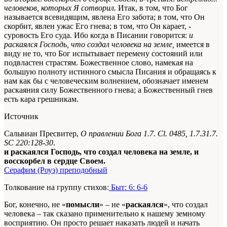
человеков, которых Я сотворил.
Итак, в том, что Бог
называется всевидящим, явлена Его забота; в том, что Он
скорбит, явлен ужас Его гнева; в том, что Он карает, -
суровость Его суда. Ибо когда в Писании говорится:
и
раскаялся Господь, что создал человека на земле,
имеется в
виду не то, что Бог испытывает перемену состояний или
подвластен страстям. Божественное слово, намекая на
большую полноту истинного смысла Писания и обращаясь к
нам как бы с человеческим волнением, обозначает именем
раскаяния силу Божественного гнева; а Божественный гнев
есть кара грешникам.
Источник
Сальвиан Пресвитер,
О правлении Бога 1.7. Cl. 0485, 1.7.31.7.
SC 220:128-30
.
и раскаялся Господь, что создал человека на земле, и
восскорбел в сердце Своем.
Серафим (Роуз) преподобный
Толкование на группу стихов:
Быт: 6: 6-6
Бог, конечно, не «
помысли
» – не «
раскаялся
», что создал
человека – так сказано применительно к нашему земному
восприятию. Он просто решает наказать людей и начать