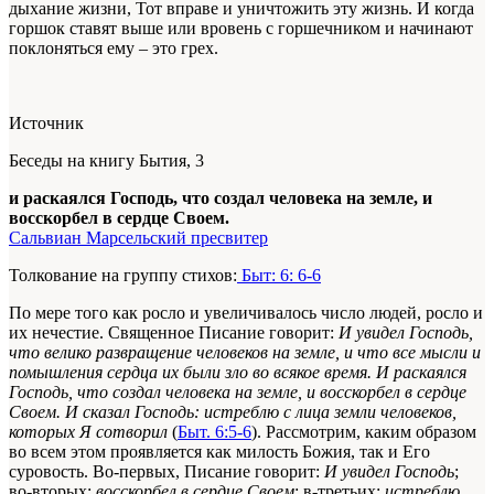
дыхание жизни, Тот вправе и уничтожить эту жизнь. И когда
горшок ставят выше или вровень с горшечником и начинают
поклоняться ему – это грех.
Источник
Беседы на книгу Бытия, 3
и раскаялся Господь, что создал человека на земле, и
восскорбел в сердце Своем.
Сальвиан Марсельский пресвитер
Толкование на группу стихов:
Быт: 6: 6-6
По мере того как росло и увеличивалось число людей, росло и
их нечестие. Священное Писание говорит:
И увидел Господь,
что велико развращение человеков на земле, и что все мысли и
помышления сердца их были зло во всякое время. И раскаялся
Господь, что создал человека на земле, и восскорбел в сердце
Своем. И сказал Господь: истреблю с лица земли человеков,
которых Я сотворил
(
Быт. 6:5-6
). Рассмотрим, каким образом
во всем этом проявляется как милость Божия, так и Его
суровость. Во-первых, Писание говорит:
И увидел Господь
;
во-вторых:
восскорбел в сердце Своем
; в-третьих:
истреблю...