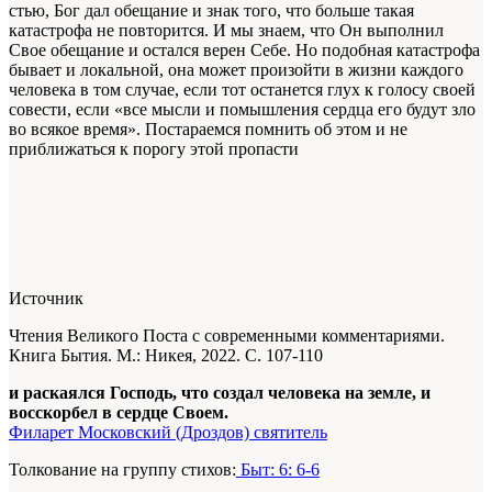
стью, Бог дал обещание и знак того, что больше такая
катастрофа не повторится. И мы знаем, что Он выполнил
Свое обещание и остался ве­рен Себе. Но подобная катастрофа
бывает и ло­кальной, она может произойти в жизни каж­дого
человека в том случае, если тот останется глух к голосу своей
совести, если «все мысли и помышления сердца его будут зло
во всякое время». Постараемся помнить об этом и не
приближаться к порогу этой пропасти
Источник
Чтения Великого Поста с современными комментариями.
Книга Бытия. М.: Никея, 2022. С. 107-110
и раскаялся Господь, что создал человека на земле, и
восскорбел в сердце Своем.
Филарет Московский (Дроздов) святитель
Толкование на группу стихов:
Быт: 6: 6-6