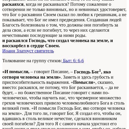
раскаяхся
, когда не раскаивался? Потому сожаление о
сотворении не только виновных, но и невинных удостоверяет,
что Бог о раскаянии Своем сказал по любви к грешникам, а не
показывает, что Бог не имел предведения. Создавшая людей
Благость болезновала о том, что должны они погибнуть за
дела свои, а если не погибнут, то через них сделаются
нечестивыми последующие за ними роды.
и раскаялся Господь, что создал человека на земле, и
восскорбел в сердце Своем.
Иоанн Златоуст святитель
Толкование на группу стихов:
Быт: 6: 6-6
1
«И помысли,
– говорит Писание, –
Господь Бог
, яко
сотвори человека на земли»
. Заметь и здесь грубость и
приспособительность выражения. «
Помысли
», сказано,
вместо: раскаялся, не потому, что Бог раскаивается, – да не
будет, – но божественное Писание говорит с нами по-
человечески, чтобы научить нас, что чрезмерное множество
грехов человеческих привело человеколюбивого Бога в столь
великий гнев. «И помысли Господь Бог, яко сотвори человека
на земли». Для того ли, говорит Бог, Я создал его, чтобы он,
вдавшись в столь великое нечестие, сделался виновником
своей погибели? Для того Я с самого начала удостоил его
такой чести и явил столько попечения о нем, чтобы он, избрав