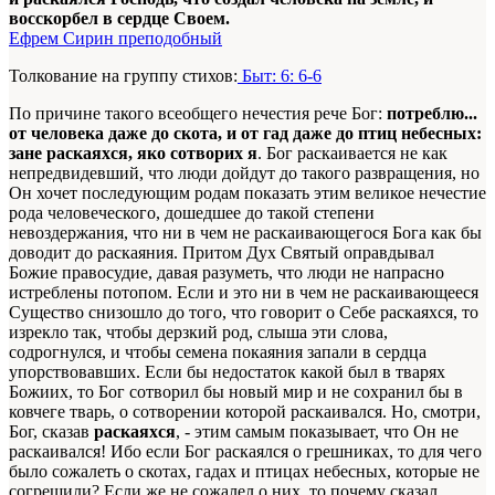
восскорбел в сердце Своем.
Ефрем Сирин преподобный
Толкование на группу стихов:
Быт: 6: 6-6
По причине такого всеобщего нечестия рече Бог:
потреблю...
от человека даже до скота, и от гад даже до птиц небесных:
зане раскаяхся, яко сотворих я
. Бог раскаивается не как
непредвидевший, что люди дойдут до такого развращения, но
Он хочет последующим родам показать этим великое нечестие
рода человеческого, дошедшее до такой степени
невоздержания, что ни в чем не раскаивающегося Бога как бы
доводит до раскаяния. Притом Дух Святый оправдывал
Божие правосудие, давая разуметь, что люди не напрасно
истреблены потопом. Если и это ни в чем не раскаивающееся
Существо снизошло до того, что говорит о Себе раскаяхся, то
изрекло так, чтобы дерзкий род, слыша эти слова,
содрогнулся, и чтобы семена покаяния запали в сердца
упорствовавших. Если бы недостаток какой был в тварях
Божиих, то Бог сотворил бы новый мир и не сохранил бы в
ковчеге тварь, о сотворении которой раскаивался. Но, смотри,
Бог, сказав
раскаяхся
, - этим самым показывает, что Он не
раскаивался! Ибо если Бог раскаялся о грешниках, то для чего
было сожалеть о скотах, гадах и птицах небесных, которые не
согрешили? Если же не сожалел о них, то почему сказал