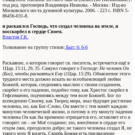
под ред. протоиерея Владимира Иванова. - Москва : Изд-во
Московского ин-та духовной культуры, 2006. - 223 с. ISBN 5-
86456-031-8.
и раскаялся Господь, что создал человека на земле, и
восскорбел в сердце Своем.
Властов Г.К.
Толкование на группу стихов:
Быт: 6: 6-6
Раскаяние, о котором говорит св. писатель, встречается ещё в
1Цар. 15:11, 29, 35. Самуил говорит о Господе:
Не человек Он
(Бог), чтобы раскаяться Ему
(1Цар. 15:29). Объяснение этого
трудного места должно искать во всеобъемлющей любви
Божией, которая, соединяясь мыслию с своим созданием,
скорбит о его падении, подобно тому, как Христос скорбел в
Гефсимании, подчиняясь между тем воле Божией. Бог по
всеведению Своему, как Творец мира, знал будущее растление
человека, но, как Бог-Слово, Он вместе с тем живёт каждою
минутою человеческой жизни, и потому в эту минуту падения
человека Он как бы временно отрицается его, оставляет его и
говорит: он – не Моё создание; зло, внесённое в сердце его
отцом лжи, преодолело добро; не такого человека создал Я, не
такого хочу Я видеть. Скорбь Божия есть предведение