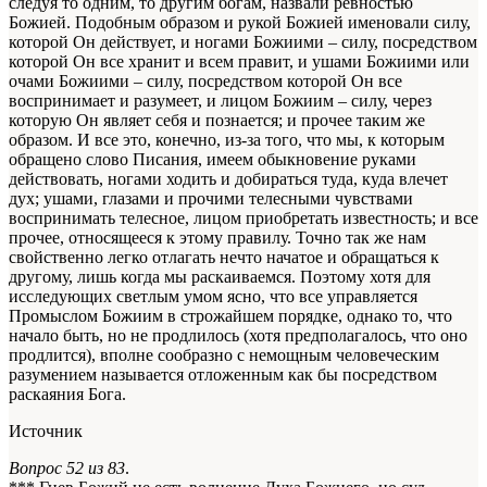
следуя то одним, то другим богам, назвали ревностью
Божией. Подобным образом и рукой Божией именовали силу,
которой Он действует, и ногами Божиими – силу, посредством
которой Он все хранит и всем правит, и ушами Божиими или
очами Божиими – силу, посредством которой Он все
воспринимает и разумеет, и лицом Божиим – силу, через
которую Он являет себя и познается; и прочее таким же
образом. И все это, конечно, из-за того, что мы, к которым
обращено слово
Писания
, имеем обыкновение руками
действовать, ногами ходить и добираться туда, куда влечет
дух; ушами, глазами и прочими телесными чувствами
воспринимать телесное, лицом приобретать известность; и все
прочее, относящееся к этому правилу. Точно так же нам
свойственно легко отлагать нечто начатое и обращаться к
другому, лишь когда мы раскаиваемся. Поэтому хотя для
исследующих светлым умом ясно, что все управляется
Промыслом Божиим в строжайшем порядке, однако то, что
начало быть, но не продлилось (хотя предполагалось, что оно
продлится), вполне сообразно с немощным человеческим
разумением называется отложенным как бы посредством
раскаяния Бога.
Источник
Вопрос 52 из 83
.