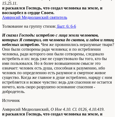
15.25.11
.
и раскаялся Господь, что создал человека на земле, и
восскорбел в сердце Своем.
Амвросий Медиоланский святитель
Толкование на группу стихов:
Быт: 6: 6-6
И сказал Господь: истреблю с лица земли человеков,
которых Я сотворил, от человека до скотов, и гадов и птиц
небесных истреблю.
Чем же провинились неразумные твари?
Они были сотворены ради человека; и по истреблении
человека, ради которого они были сотворены, следовало
истребить и их: ведь уже не существовало бы того, кто бы
ими пользовался. Но в более возвышенном смысле это
означает: человек есть душа, способная к разумению, ибо
человек по определению есть разумное и смертное живое
существо. Когда же главное в душе истреблено, наряду с ним
истребляется и всякое чувство: ведь для спасения не остается
ничего, коль скоро разрушено основание спасения -
добродетель.
Источник
Амвросий Медиоланский,
О Ное 4.10. Сl. 0126, 4.10.419
.
и раскаялся Господь, что создал человека на земле, и