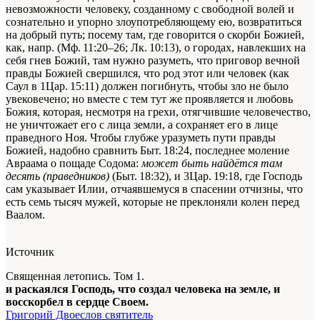
невозможности человеку, созданному с свободной волей и
сознательно и упорно злоупотребляющему ею, возвратиться
на добрый путь; посему там, где говорится о скорби Божией,
как, напр. (Мф. 11:20–26; Лк. 10:13), о городах, навлекших на
себя гнев Божий, там нужно разуметь, что приговор вечной
правды Божией свершился, что род этот или человек (как
Саул в 1Цар. 15:11) должен погибнуть, чтобы зло не было
увековечено; но вместе с тем тут же проявляется и любовь
Божия, которая, несмотря на грехи, отягчившие человечество,
не уничтожает его с лица земли, а сохраняет его в лице
праведного Ноя. Чтобы глубже уразуметь пути правды
Божией, надобно сравнить Быт. 18:24, последнее моление
Авраама о пощаде Содома:
может быть найдётся там
десять (праведников)
(Быт. 18:32), и 3Цар. 19:18, где Господь
сам указывает Илии, отчаявшемуся в спасении отчизны, что
есть семь тысяч мужей, которые не преклоняли колен перед
Ваалом.
Источник
Священная летопись. Том 1.
и раскаялся Господь, что создал человека на земле, и
восскорбел в сердце Своем.
Григорий Двоеслов святитель