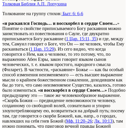
Толковая Библия А.П. Лопухина
Толкование на группу стихов:
Быт: 6: 6-6
«и раскаялся Господь… и восскорбел в сердце Своем…
»
Понятие о свойстве приписываемого Богу раскаяния можно
заимствовать из повествования о Сауле, где двукратно
приписывается Богу раскаяние (
1 Цар. 15:11, 35
) и где, между
тем, Самуил говорит о Боге, что Он — не человек, чтобы Ему
раскаиваться (
1 Цар. 15:29
). Из сего видно, что когда
говорится о Нем, как о человеке, то это потому, что, по
выражению Абен Езры, закон говорит языком сынов
человеческих, т. е. языком простого, народного смысла
(Филарет). В частности, «раскаяние» Божье — как бы особый
способ изменения неизменяемого — есть высшее выражение
мысли о крайнем божественном сожалении, доходившем как
бы до того, что само неизменяемое Существо, казалось, готово
было измениться.
«и восскорбел в сердце Своем…»
Подобно
предыдущему это — такое же человекообразное выражение.
«Скорбь Божия — предвидение невозможности человеку,
созданному со свободной волей, сознательно и упорно
злоупотребляющему ею, возвратиться на добрый путь; посему
там, где говорится о скорби Божией, как, напр., о городах,
навлекших на себя гнев Божий (
Мф. 11:20–26
;
Лк. 10:13
), там
нужно понимать, что приговор вечной правды Божией