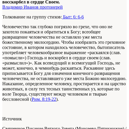
восскорбел в сердце Своем.
Владимир Иванов протоиерей
Толкование на группу стихов:
Быт: 6: 6-6
Человечество так глубоко погрязло во грехе, что оно не
захотело покаяться и обратиться к Богу; всеобщее
развращение человечества не оставляло уже места
божественному милосердию. Чтобы изобразить это греховное
состояние, в котором находилось человечество, бытописатель
употребляет человекообразное выражение «раскаялся (слав.
«помысли») Господь и воскорбел в сердце своем (слав.
«размыслил»)». Как всеведущий и всемогущий Господь, не
может, конечно, в чемнибудь раскаяться. Раскаяние здесь
приписывается Богу для означения конечного развращения
человечества, не оставлявшего уже места Божию милосердию.
Наказание, определенное человеку, простирается и на царство
животных, в силу тех тесных таинственных уз, которые по
воле Творца, существуют между человеком и тварью
бессловесной (
Рим. 8:19-22
).
Источник
Священное Писание Ветхого Завета (Моисеево Пятикнижие) /