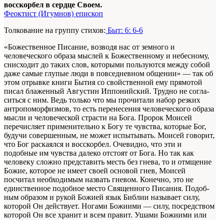
восскорбел в сердце Своем.
Феоктист (Игумнов) епископ
Толкование на группу стихов:
Быт: 6: 6-6
«Божественное Писание, возводя нас от зем­ного и
человеческого образа мыслей к Боже­ственному и небесному,
снисходит до таких слов, которыми пользуются между собой
да­же самые глупые люди в повседневном обще­нии» — так об
этом отрывке книги Бытия со свойственной ему прямотой
писал блажен­ный Августин Иппонийский. Трудно не согла­
ситься с ним. Ведь только что мы прочитали набор резких
антропоморфизмов, то есть пе­ренесения человеческого образа
мысли и че­ловеческой страсти на Бога. Пророк Моисей
перечисляет применительно к Богу те чувства, которые Бог,
будучи совершенным, не может испытывать. Моисей говорит,
что Бог раскаял­ся и восскорбел. Очевидно, что эти и
подобные им чувства далеко отстоят от Бога. Но так как
человеку сложно представить месть без гнева, то и отмщение
Божие, которое не имеет своей основой гнев, Моисей
посчитал необходимым назвать гневом. Конечно, это не
единственное подобное место Священного Писания. Подоб­
ным образом и рукой Божией язык Библии называет силу,
которой Он действует. Ногами Божиими — силу, посредством
которой Он все хранит и всем правит. Ушами Божиими или