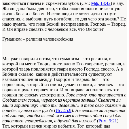
закончиться плачем и скрежетом зубов (См.:
Мф. 13:42
) в аду.
Жизнь дана была для того, чтобы люди вошли в нетленную
жизнь Бога и с Богом. И если люди не хотят идти по пути
спасения, а выбрали путь погибели, то для чего эта жизнь? Не
надо думать, что гнев Божий несправедлив. Господь – Творец.
И Он вправе сделать с человеком все, что Он хочет.
Гуманизм – религия человекобожия
Мы уже говорили о том, что гуманизм – это религия, в
которой на место Творца поставлено Его творение, религия, в
которой тварь поклоняется твари вместо Господа своего. А в
Библии сказано, какие в действительности существуют
взаимоотношения между Творцом и тварью. Бог – это
горшечник, который из глины делает горшки, а человек – это
горшок в руках горшечника. И он вправе использовать эти
горшки по своему усмотрению.
Горе тому, кто препирается с
Создателем своим, черепок из черепков земных! Скажет ли
глина горшечнику: «что ты делаешь?» и твое дело скажет ли
о тебе: «у него нет рук?»
(
Ис. 45:9
).
Не властен ли горшечник
над глиною, чтобы из той же смеси сделать один сосуд для
почетного употребления, а другой для низкого?
(
Рим. 9:21
).
Тот, который извлек мир из небытия, Тот, который дал