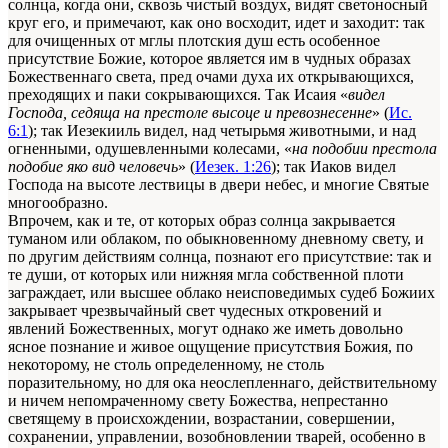
солнца, когда они, сквозь чистый воздух, видят светоносный
круг его, и примечают, как оно восходит, идет и заходит: так
для очищенных от мглы плотския душ есть особенное
присутствие Божие, которое является им в чудных образах
Божественнаго света, пред очами духа их открывающихся,
преходящих и паки сокрывающихся. Так Исаия «
видел
Господа, седяща на престоле высоце и превознесенне
» (
Ис.
6:1
); так Иезекииль видел, над четырьмя животными, и над
огненными, одушевленными колесами, «
на подобии престола
подобие яко вид человечь
» (
Иезек. 1:26
); так Иаков видел
Господа на высоте лествицы в двери небес, и многие Святые
многообразно.
Впрочем, как и те, от которых образ солнца закрывается
туманом или облаком, по обыкновенному дневному свету, и
по другим действиям солнца, познают его присутствие: так и
те души, от которых или нижняя мгла собственной плоти
заграждает, или высшее облако неисповедимых судеб Божиих
закрывает чрезвычайный свет чудесных откровений и
явлений Божественных, могут однако же иметь довольно
ясное познание и живое ощущение присутствия Божия, по
некоторому, не столь определенному, не столь
поразительному, но для ока неослепленнаго, действительному
и ничем непомраченному свету Божества, непрестанно
светящему в происхождении, возрастании, совершении,
сохранении, управлении, возобновлении тварей, особенно в