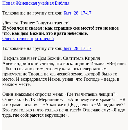
Новая Женевская учебная Библия
Толкование на группу стихов:
Быт: 28: 17-17
убоялся. Точнее: "ощутил трепет".
И убоялся и сказал: как страшно сие место! это не иное
что, как дом Божий, это врата небесные.
Олег Стеняев протоиерей
Толкование на группу стихов:
Быт: 28: 17-17
Вефиль означает Дом Божий. Святитель Кирилл
Александрийский считал, что восклицание Иакова: «Вефиль»
– было связано с тем, что ему казалось невероятным
присутствие Творца на языческой земле, которой было то
место. И возрадовался Иаков, узнав, что Господь – везде, в
каждом месте.
Один знакомый спросил меня: «Где ты читаешь лекции?»
Отвечаю: «В ДК «Меридиан». – «А почему не в храме?» – «Я
и в храме читаю». – «А как же в ДК, да еще в «Меридиане»?!
Кто там только и что только не читает!» Отвечаю ему: «Я иду
туда, где собираются верующие».