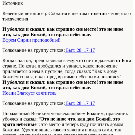
Источник
Келейный летописец. События в шестом столетии четвёртого
тысячелетия
И убоялся и сказал: как страшно сие место! это не иное
что, как дом Божий, это врата небесные.
Ефрем Сирин преподобный
Толкование на группу стихов:
Быт: 28: 17-17
Когда спал он, представлялось ему, что спит в далекой от Бога
стране. Но когда пробудился и увидел, какое попечение
прилагается о нем в пустыне, тогда сказал: "Как в дому
Божием спал я, и как пред вратами небесными покоился".
И убоялся и сказал: как страшно сие место! это не иное
что, как дом Божий, это врата небесные.
Иоанн Златоуст святитель
Толкование на группу стихов:
Быт: 28: 17-17
Пораженный Великим человеколюбием Божиим, праведник
убоялся и сказал: “
Это не иное что, как дом Божий, это
врата небесные
”: это место я теперь буду почитать домом
Божиим. Удостоившись такого явления и видев сами, так