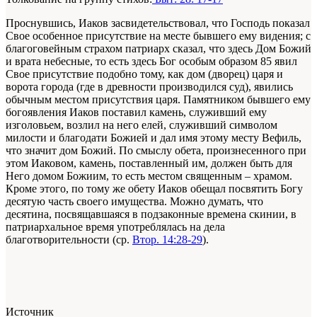
Проснувшись, Иаков засвидетельствовал, что Господь показал
Свое особенное присутствие на месте бывшего ему видения; с
благоговейным страхом патриарх сказал, что здесь Дом Божий
и врата небесные, то есть здесь Бог особым образом 85 явил
Свое присутствие подобно тому, как дом (дворец) царя и
ворота города (где в древности производился суд), явились
обычным местом присутствия царя. Памятником бывшего ему
богоявления Иаков поставил камень, служивший ему
изголовьем, возлил на него елей, служивший символом
милости и благодати Божией и дал имя этому месту Вефиль,
что значит дом Божий. По смыслу обета, произнесенного при
этом Иаковом, камень, поставленный им, должен быть для
Него домом Божиим, то есть местом священным – храмом.
Кроме этого, по тому же обету Иаков обещал посвятить Богу
десятую часть своего имущества. Можно думать, что
десятина, посвящавшаяся в подзаконные времена скинии, в
патриархальное время употреблялась на дела
благотворительности (ср.
Втор. 14:28-29
).
Источник