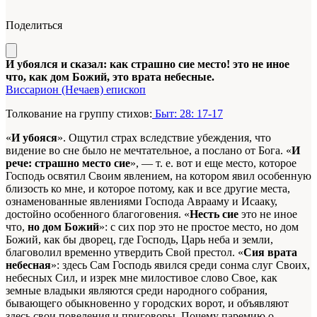
Поделиться
И убоялся и сказал: как страшно сие место! это не иное
что, как дом Божий, это врата небесные.
Виссарион (Нечаев) епископ
Толкование на группу стихов:
Быт: 28: 17-17
«
И убояся
». Ощутил страх вследствие убеждения, что
видение во сне было не мечтательное, а послано от Бога. «
И
рече: страшно место сие
», — т. е. вот и еще место, которое
Господь освятил Своим явлением, на котором явил особен­ную
близость ко мне, и которое потому, как и все другие места,
ознаменованные явлениями Господа Аврааму и Иса­аку,
достойно особенного благоговения. «
Несть сие
это не иное
что
,
но дом Божий
»: с сих пор это не простое место, но дом
Божий, как бы дворец, где Господь, Царь неба и земли,
благоволил временно утвердить Свой престол. «
Сия врата
небесная
»: здесь Сам Господь явился среди сонма слуг Своих,
небесных Сил, и изрек мне милостивое слово Свое, как
земные владыки являются среди народного со­брания,
бывающего обыкновенно у городских ворот, и объявляют
здесь свои повеления и приговоры. Почему паремию о