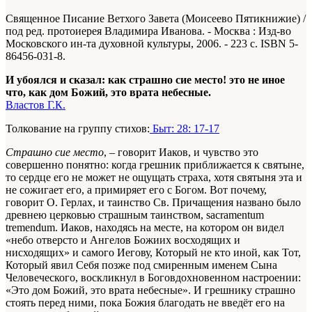
Священное Писание Ветхого Завета (Моисеево Пятикнижие) /
под ред. протоиерея Владимира Иванова. - Москва : Изд-во
Московского ин-та духовной культуры, 2006. - 223 с. ISBN 5-
86456-031-8.
И убоялся и сказал: как страшно сие место! это не иное
что, как дом Божий, это врата небесные.
Властов Г.К.
Толкование на группу стихов:
Быт: 28: 17-17
Страшно сие место
, – говорит Иаков, и чувство это
совершенно понятно: когда грешник приближается к святыне,
то сердце его не может не ощущать страха, хотя святыня эта и
не сожигает его, а примиряет его с Богом. Вот почему,
говорит О. Герлах, и таинство Св. Причащения названо было
древнею церковью страшным таинством, sacramentum
tremendum. Иаков, находясь на месте, на котором он видел
«небо отверсто и Ангелов Божиих восходящих и
нисходящих» и самого Иегову, Который не кто иной, как Тот,
Который явил Себя позже под смиренным именем Сына
Человеческого, воскликнул в Боговдохновенном настроении:
«Это дом Божий, это врата небесные». И грешнику страшно
стоять перед ними, пока Божия благодать не введёт его на