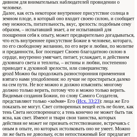
дивном для внимательных наблюдателей провидении о
человеке.
Далее, как есть некоторое внутреннее присутствие солнца в
земном плоде, в который оно входит своею силою, и сообщает
ему нежность, питательность, вкус, зрелость: подобным сему
образом, – испытавший знает, а не испытавший для
поощрения себя к опыту, может предварительно догадываться,
что есть внутреннее присутствие Божие в человеке, котораго,
по его свободному желанию, по его вере и любви, по молитве
и преданности, Бог посещает Своею благодатною силою в
сердце, внутренно умягчает, питает, услаждает, и действием
духовнаго света и теплоты, – истины и любви, постепенно
приводит к духовной зрелости, или совершенству.
grozd Можно бы продолжать разносторонния применения
взятаго нами уподобления: но лучше не простираться далеко
на сем пути. Не все можно и должно изъяснять: многому
должно только верить, потому что и можно только верить.
Видимыя создания Божии, по слову Самого Создателя,
представляют только «
задняя
» Его (
Исх. 33:23
): лица же Его
показать не могут. Свет сотворенных вещей есть не более, как
тень Света несотвореннаго; а тень конечно не может быть так
ясна, как свет. Имеют и твари свои таинства, которых
действия не может не признать естествознание, встречаясь с
оным в опыте, но которых истолковать оно не умеет. Можно
ли же быть не довольну, если непостижимый Бог предлагает