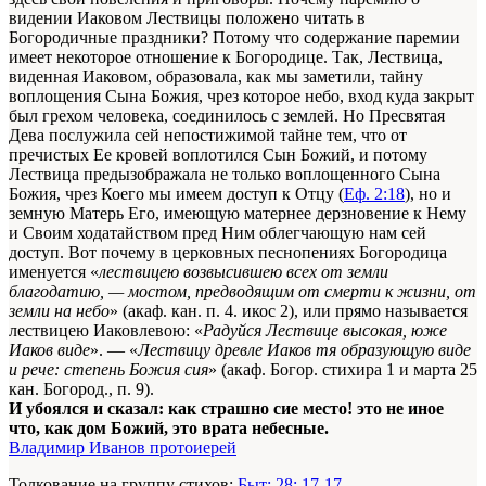
видении Иаковом Лествицы поло­жено читать в
Богородичные праздники? Потому что со­держание паремии
имеет некоторое отношение к Богоро­дице. Так, Лествица,
виденная Иаковом, образовала, как мы заметили, тайну
воплощения Сына Божия, чрез которое небо, вход куда закрыт
был грехом человека, соединилось с землей. Но Пресвятая
Дева послужила сей непостижимой тайне тем, что от
пречистых Ее кровей воплотился Сын Божий, и потому
Лествица предызображала не только во­площенного Сына
Божия, чрез Коего мы имеем доступ к Отцу (
Еф. 2:18
), но и
земную Матерь Его, имеющую ма­тернее дерзновение к Нему
и Своим ходатайством пред Ним облегчающую нам сей
доступ. Вот почему в церков­ных песнопениях Богородица
именуется «
лествицею воз­высившею всех от земли
благодатию, — мостом, предводящим от смерти к жизни, от
земли на небо
» (акаф. кан. п. 4. икос 2), или прямо называется
лествицею Иаковлевою: «
Радуйся Лествице высокая, юже
Иаков виде
». — «
Лестви­цу древле Иаков тя образующую виде
и рече: степень Божия сия
» (акаф. Богор. стихира 1 и марта 25
кан. Богород., п. 9).
И убоялся и сказал: как страшно сие место! это не иное
что, как дом Божий, это врата небесные.
Владимир Иванов протоиерей
Толкование на группу стихов:
Быт: 28: 17-17