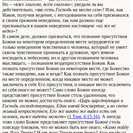
Но – «
яже глаголю, всем глаголю
»: уведали ль вы
действительно, «
яко есть Господь на месте сем
»? Или, как
Иаков, получив ведение, с негодованием на себя признавался
в своем прежнем неведении, так нам должно еще
признаваться в нашем неведении настоящем: «
aз же не
ведех
»?
В самом деле, должно признаться, что познание присутствия
Божия на некотором определенном месте затрудняется не
только неведением чувственнаго человека, который не умеет
сквозь чувственное проникать в духовное, чрез земное
восходить к небесному, но и другим познанием человека
мыслящаго, – познанием вездеприсутствия Божия. Как
познать присутствие Божие на некотором месте, где Божество
также невидимо, как и везде? Как познать присутствие Божие
на месте определенном, когда никакое место не может
заключить в себе Его присутствия, и никакоe место исключить
из себя онаго не может? Само слово Божие иногда
представляет присутствие Божие столь удаленным, что
никому не можно достигнуть онаго. «
Царь царствующих и
Господь господствующих, Един имеяй безсмертие, и во свете
живый неприступнем, Его же никто же видел есть от
человек, ниже видети может
» (
1 Тим. 6:15-16
). А иногда
тоже слово Божие представляет присутствие Божие столь
повсюду близким, что не можно быть вне онаго. «
Камо пойду
от Духа Твоего? И от лица Твоего камо бежу? Аще взыду на