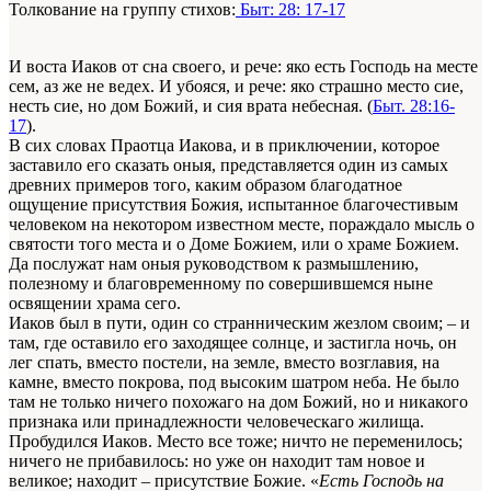
Толкование на группу стихов:
Быт: 28: 17-17
И воста Иаков от сна своего, и рече: яко есть Господь на месте
сем, аз же не ведех. И убояся, и рече: яко страшно место сие,
несть сие, но дом Божий, и сия врата небесная. (
Быт. 28:16-
17
).
В сих словах Праотца Иакова, и в приключении, которое
заставило его сказать оныя, представляется один из самых
древних примеров того, каким образом благодатное
ощущение присутствия Божия, испытанное благочестивым
человеком на некотором известном месте, пораждало мысль о
святости того места и о Доме Божием, или о храме Божием.
Да послужат нам оныя руководством к размышлению,
полезному и благовременному по совершившемся ныне
освящении храма сего.
Иаков был в пути, один со странническим жезлом своим; – и
там, где оставило его заходящее солнце, и застигла ночь, он
лег спать, вместо постели, на земле, вместо возглавия, на
камне, вместо покрова, под высоким шатром неба. Не было
там не только ничего похожаго на дом Божий, но и никакого
признака или принадлежности человеческаго жилища.
Пробудился Иаков. Место все тоже; ничто не переменилось;
ничего не прибавилось: но уже он находит там новое и
великое; находит – присутствие Божие. «
Есть Господь на