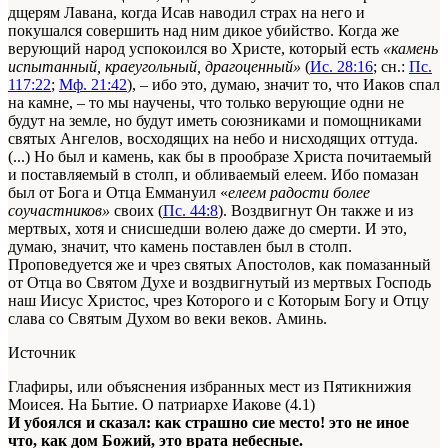
дщерям Лавана, когда Исав наводил страх на него и
покушался совершить над ним дикое убийство. Когда же
верующий народ успокоился во Христе, который есть
«камень
испытанный, краеугольный, драгоценный»
(
Ис. 28:16
; сн.:
Пс.
117:22
;
Мф. 21:42
), – ибо это, думаю, значит то, что Иаков спал
на камне, – то мы научены, что только верующие одни не
будут на земле, но будут иметь союзниками и помощниками
святых Ангелов, восходящих на небо и нисходящих оттуда.
(...) Но был и камень, как бы в прообразе Христа почитаемый
и поставляемый в столп, и обливаемый елеем. Ибо помазан
был от Бога и Отца Еммануил «
елеем радости более
соучастников»
своих (
Пс. 44:8
). Воздвигнут Он также и из
мертвых, хотя и снисшедши волею даже до смерти. И это,
думаю, значит, что камень поставлен был в столп.
Проповедуется же и чрез святых Апостолов, как помазанный
от Отца во Святом Духе и воздвигнутый из мертвых Господь
наш Иисус Христос, чрез Которого и с Которым Богу и Отцу
слава со Святым Духом во веки веков. Аминь.
Источник
Глафиры, или объяснения избранных мест из Пятикнижия
Моисея. На Бытие. О патриархе Иакове (4.1)
И убоялся и сказал: как страшно сие место! это не иное
что, как дом Божий, это врата небесные.