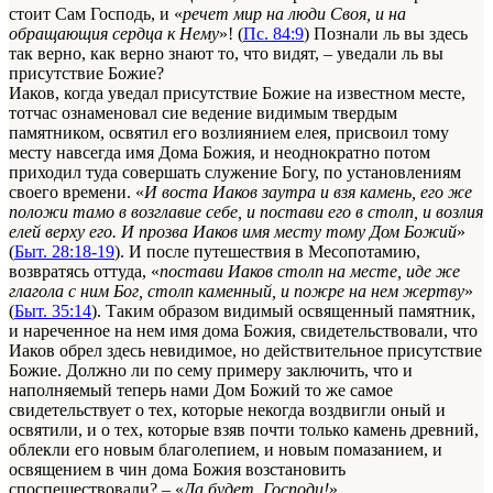
стоит Сам Господь, и «
речет мир на люди Своя, и на
обращающия сердца к Нему
»! (
Пс. 84:9
) Познали ль вы здесь
так верно, как верно знают то, что видят, – уведали ль вы
присутствие Божие?
Иаков, когда уведал присутствие Божие на известном месте,
тотчас ознаменовал сие ведение видимым твердым
памятником, освятил его возлиянием елея, присвоил тому
месту навсегда имя Дома Божия, и неоднократно потом
приходил туда совершать служение Богу, по установлениям
своего времени. «
И воста Иаков заутра и взя камень, его же
положи тамо в возглавие себе, и постави его в столп, и возлия
елей верху его. И прозва Иаков имя месту тому Дом Божий
»
(
Быт. 28:18-19
). И после путешествия в Месопотамию,
возвратясь оттуда, «
постави Иаков столп на месте, иде же
глагола с ним Бог, столп каменный, и пожре на нем жертву
»
(
Быт. 35:14
). Таким образом видимый освященный памятник,
и нареченное на нем имя дома Божия, свидетельствовали, что
Иаков обрел здесь невидимое, но действительное присутствие
Божие. Должно ли по сему примеру заключить, что и
наполняемый теперь нами Дом Божий то же самое
свидетельствует о тех, которые некогда воздвигли оный и
освятили, и о тех, которые взяв почти только камень древний,
облекли его новым благолепием, и новым помазанием, и
освящением в чин дома Божия возстановить
споспешествовали? – «
Да будет, Господи!
»