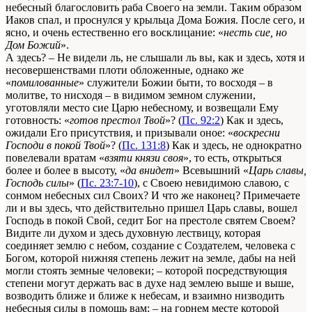
небесный благословить раба Своего на земли. Таким образом
Иаков спал, и проснулся у крыльца Дома Божия. После сего, и
ясно, и очень естественно его восклицание: «
несть сие, но
Дом Божий
».
А здесь? – Не видели ль, не слышали ль вы, как и здесь, хотя и
несовершенствами плоти обложенные, однако же
«
помилованные
» служители Божии быти, то восходя – в
молитве, то нисходя – в видимом земном служении,
уготовляли место сие Царю небесному, и возвещали Ему
готовность: «
готов престол Твой
»? (
Пс. 92:2
) Как и здесь,
ожидали Его присутствия, и призывали оное: «
воскресни
Господи в покой Твой
»? (
Пс. 131:8
) Как и здесь, не однократно
повелевали вратам «
взяти князи своя
», то есть, открыться
более и более в высоту, «
да внидет
» Всевышний «
Царь славы,
Господь силы
» (
Пс. 23:7-10
), с Своею невидимою славою, с
сонмом небесных сил Своих? И что же наконец? Примечаете
ли и вы здесь, что действительно пришел Царь славы, вошел
Господь в покой Свой, седит Бог на престоле святем Своем?
Видите ли духом и здесь духовную лествицу, которая
соединяет землю с небом, создание с Создателем, человека с
Богом, которой нижняя степень лежит на земле, дабы на ней
могли стоять земные человеки; – которой посредствующия
степени могут держать вас в духе над землею выше и выше,
возводить ближе и ближе к небесам, и взаимно низводить
небесныя силы в помощь вам; – на горнем месте которой