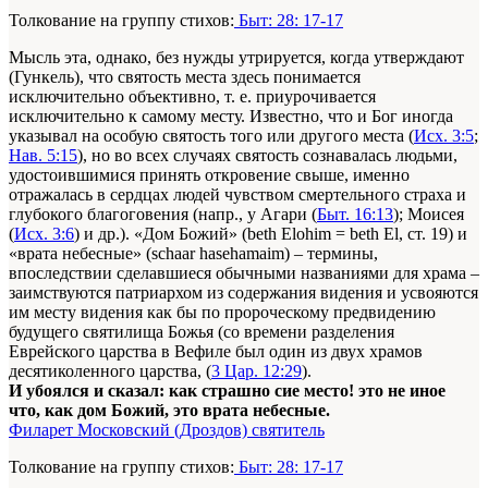
Толкование на группу стихов:
Быт: 28: 17-17
Мысль эта, однако, без нужды утрируется, когда утверждают
(Гункель), что святость места здесь понимается
исключительно объективно, т. е. приурочивается
исключительно к самому месту. Известно, что и Бог иногда
указывал на особую святость того или другого места (
Исх. 3:5
;
Нав. 5:15
), но во всех случаях святость сознавалась людьми,
удостоившимися принять откровение свыше, именно
отражалась в сердцах людей чувством смертельного страха и
глубокого благоговения (напр., у Агари (
Быт. 16:13
); Моисея
(
Исх. 3:6
) и др.). «Дом Божий» (beth Elohim = beth El, ст. 19) и
«врата небесные» (schaar hasehamaim) – термины,
впоследствии сделавшиеся обычными названиями для храма –
заимствуются патриархом из содержания видения и усвояются
им месту видения как бы по пророческому предвидению
будущего святилища Божья (со времени разделения
Еврейского царства в Вефиле был один из двух храмов
десятиколенного царства, (
3 Цар. 12:29
).
И убоялся и сказал: как страшно сие место! это не иное
что, как дом Божий, это врата небесные.
Филарет Московский (Дроздов) святитель
Толкование на группу стихов:
Быт: 28: 17-17