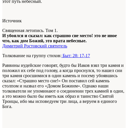
этот путь небесный.
Источник
Священная летопись. Том 1.
И убоялся и сказал: как страшно сие место! это не иное
что, как дом Божий, это врата небесные.
Димитрий Ростовский святитель
Толкование на группу стихов:
Быт: 28: 17-17
Раввины иудейские говорят, будто бы Иаков взял три камня и
положил их себе под голову, а когда проснулся, то нашел сии
три камня сросшимися в один камень и посему убоявшись
сказал: «Страшно место сие!» Он поставил сей камень
столпом и назвал его «Домом Божиим». Однако наши
толкователи не упоминают о соединении трех камней в один,
а это можно было бы иметь как образ и таинство Святой
Троицы, ибо мы исповедуем три лица, а веруем в единого
Бога.