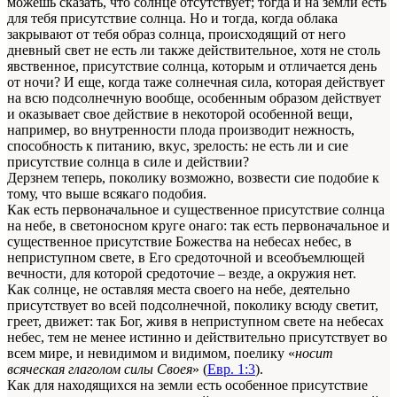
можешь сказать, что солнце отсутствует; тогда и на земли есть
для тебя присутствие солнца. Но и тогда, когда облака
закрывают от тебя образ солнца, происходящий от него
дневный свет не есть ли также действительное, хотя не столь
явственное, присутствие солнца, которым и отличается день
от ночи? И еще, когда таже солнечная сила, которая действует
на всю подсолнечную вообще, особенным образом действует
и оказывает свое действие в некоторой особенной вещи,
например, во внутренности плода производит нежность,
способность к питанию, вкус, зрелость: не есть ли и сие
присутствие солнца в силе и действии?
Дерзнем теперь, поколику возможно, возвести сие подобие к
тому, что выше всякаго подобия.
Как есть первоначальное и существенное присутствие солнца
на небе, в светоносном круге онаго: так есть первоначальное и
существенное присутствие Божества на небесах небес, в
неприступном свете, в Его средоточной и всеобъемлющей
вечности, для которой средоточие – везде, а окружия нет.
Как солнце, не оставляя места своего на небе, деятельно
присутствует во всей подсолнечной, поколику всюду светит,
греет, движет: так Бог, живя в неприступном свете на небесах
небес, тем не менее истинно и действительно присутствует во
всем мире, и невидимом и видимом, пoелику «
носит
всяческая глаголом силы Своея
» (
Евр. 1:3
).
Как для находящихся на земли есть особенное присутствие