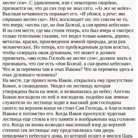
месте сем
». С удивлением, или с некоторою скорбию,
признается он, что до сих пор не знал сего. «
Аз же не ведех
».
Высокая нечаянность поражает его. «
И убояся, и рече: яко
страшно место сие
». Нет, восклицает он; это совсем не то,
что вчера; «
несть сие, но дом Божий, и сия врата небесная
».
И на сем месте, где мы стоим теперь, кто был вчера и смотрел
только телесными глазами, тот видел только камень, дерево,
металлы, краски, произведения земной природы, дела рук
человеческих. Но теперь, кто пробужденным духом возстал,
чтобы созерцать оком духовным, тот может и должен
примечать, «
яко есть Господь на месте сем
»; должен знать и
признавать, что сие есть «
дом Божий, и сия врата небесная
».
Что ж за перемена там в очах Иакова? Что за перемена здесь в
очах духовнаго человека?
На месте, где провел ночь Иаков, открылось ему присутствие
Божие, в сновидении. Увидел он лествицу, которая
утверждена была на земле, и возвышалась до небес; Ангелы
Божии восходили по ней и нисходили, подобно как земные
служители по лестнице ходят в высокий дом господина
своего; на верхнем конце ея стоял Сам Господь, и благословил
Иакова и потомство его. Когда Иаков проснулся: чудесная
лествица еще стояла в его памяти и воображении над головою
его. Когда он вновь возводил мысленный взор до верхней
степени сея лествицы: ему представлялась там дверь
невидимаго небеснаго дома, из которой исшел и явился Царь