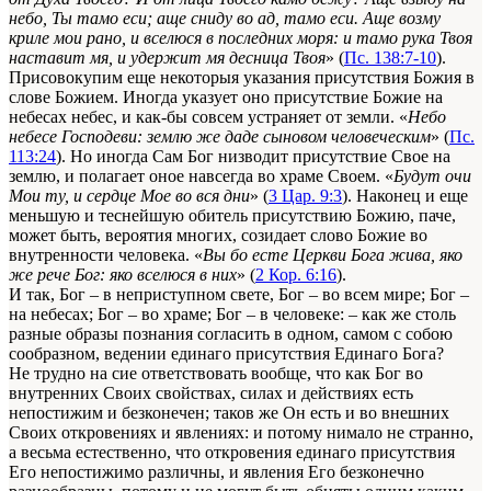
небо, Ты тамо ecu; аще сниду во ад, тамо ecu. Аще возму
криле мои рано, и вселюся в последних моря: и тамо рука Твоя
наставит мя, и удержит мя десница Твоя
» (
Пс. 138:7-10
).
Присовокупим еще некоторыя указания присутствия Божия в
слове Божием. Иногда указует оно присутствие Божие на
небесах небес, и как-бы совсем устраняет от земли. «
Нeбo
небесе Господеви: землю же даде сыновом человеческим
» (
Пс.
113:24
). Но иногда Сам Бог низводит присутствие Свое на
землю, и полагает оное навсегда во храме Своем. «
Будут очи
Мои ту, и сердце Мое во вся дни
» (
3 Цар. 9:3
). Наконец и еще
меньшую и теснейшую обитель присутствию Божию, паче,
может быть, вероятия многих, созидает слово Божие во
внутренности человека. «
Вы бо есте Церкви Бога жива, яко
же рече Бог: яко вселюся в них
» (
2 Кор. 6:16
).
И так, Бог – в неприступном свете, Бог – во всем мире; Бог –
на небесах; Бог – во храме; Бог – в человеке: – как же столь
разные образы познания согласить в одном, самом с собою
сообразном, ведении единаго присутствия Единаго Бога?
Не трудно на сие ответствовать вообще, что как Бог во
внутренних Своих свойствах, силах и действиях есть
непостижим и безконечен; таков же Он есть и во внешних
Своих откровениях и явлениях: и потому нимало не странно,
а весьма естественно, что откровения единаго присутствия
Его непостижимо различны, и явления Его безконечно