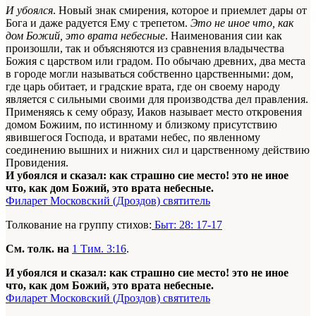
И убоялся
. Новый знак смирения, которое и приемлет дары от
Бога и даже радуется Ему с трепетом.
Это не иное что, как
дом Божий, это врата небесные
. Наименования сии как
произошли, так и объясняются из сравнения владычества
Божия с царством или градом. По обычаю древних, два места
в городе могли называться собственно царственными: дом,
где царь обитает, и градские врата, где он своему народу
является с сильными своими для производства дел правления.
Применяясь к сему образу, Иаков называет место откровения
домом Божиим, по истинному и близкому присутствию
явившегося Господа, и вратами небес, по явленному
соединению вышних и нижних сил и царственному действию
Провидения.
И убоялся и сказал: как страшно сие место! это не иное
что, как дом Божий, это врата небесные.
Филарет Московский (Дроздов) святитель
Толкование на группу стихов:
Быт: 28: 17-17
См. толк. на
1 Тим. 3:16
.
И убоялся и сказал: как страшно сие место! это не иное
что, как дом Божий, это врата небесные.
Филарет Московский (Дроздов) святитель