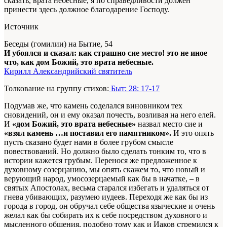
сказать, врата небесные, я по справедливости должен
принести здесь должное благодарение Господу.
Источник
Беседы (гомилии) на Бытие, 54
И убоялся и сказал: как страшно сие место! это не иное
что, как дом Божий, это врата небесные.
Кирилл Александрийский святитель
Толкование на группу стихов:
Быт: 28: 17-17
Подумав же, что камень соделался виновником тех
сновидений, он и ему оказал почесть, возливая на него елей.
И
«дом Божий, это врата небесные»
назвал место сие и
«взял камень …и поставил его памятником».
И это опять
пусть сказано будет нами в более грубом смысле
повествований. Но должно было сделать тонким то, что в
истории кажется грубым. Перенося же предложенное к
духовному созерцанию, мы опять скажем то, что новый и
верующий народ, умосозерцаемый как бы в начатке, – в
святых Апостолах, весьма старался избегать и удаляться от
гнева убивающих, разумею иудеев. Переходя же как бы из
города в город, он обручал себе общества языческие и очень
желал как бы собирать их к себе посредством духовного и
мысленного общения, подобно тому как и Иаков стремился к