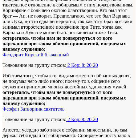
тщательное отношение к собираемым с них пожертвованиям,
Коринфяне с большею охотою благотворили. Кто был этот
брат — Ап. не говорит. Предполагают, что это был Варнава
или Лука, но это едва ли вероятно, так как этот брат все-таки
занимал второстепенное положение при Тите, тогда как
Варнава и Лука не могли быть поставлены ниже Тита.
остерегаясь, чтобы нам не подвергнуться от кого
нареканию при таком обилии приношений, вверяемых
нашему служению;
Феодорит Кирский блаженный
Толкование на группу стихов:
2 Кор: 8: 20-20
Избегаем того, чтобы кто, видя множество собранных денег,
не подумал чего-либо иного; посему-то в общение сего
служения принимаю многих достойных удивления мужей.
остерегаясь, чтобы нам не подвергнуться от кого
нареканию при таком обилии приношений, вверяемых
нашему служению;
Феофан Затворник святитель
Толкование на группу стихов:
2 Кор: 8: 20-20
Апостол усердно заботился о собрании милостыни, но сам
держал себя вдали от собираемого. Собираемое поступало в