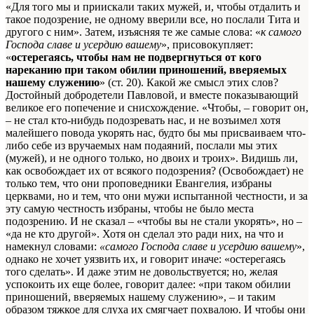
«Для того мы и приискали таких мужей, и, чтобы отдалить и
такое подозрение, не одному вверили все, но послали Тита и
другого с ним». Затем, изъясняя те же самые слова: «
к самого
Господа славе и усердию вашему
», присовокупляет:
«
остерегаясь, чтобы нам не подвергнуться от кого
нареканию при таком обилии приношений, вверяемых
нашему служению
» (ст. 20). Какой же смысл этих слов?
Достойный добродетели Павловой, и вместе показывающий
великое его попечение и снисхождение. «Чтобы, – говорит он,
– не стал кто-нибудь подозревать нас, и не возъимел хотя
малейшего повода укорять нас, будто бы мы присваиваем что-
либо себе из вручаемых нам подаяний, послали мы этих
(мужей), и не одного только, но двоих и троих». Видишь ли,
как освобождает их от всякого подозрения? (Освобождает) не
только тем, что они проповедники Евангелия, избраны
церквами, но и тем, что они мужи испытанной честности, и за
эту самую честность избраны, чтобы не было места
подозрению. И не сказал – «чтобы вы не стали укорять», но –
«да не кто другой». Хотя он сделал это ради них, на что и
намекнул словами:
«самого Господа славе и усердию вашему
»,
однако не хочет уязвить их, и говорит иначе: «остерегаясь
того сделать». И даже этим не довольствуется; но, желая
успокоить их еще более, говорит далее: «при таком обилии
приношений, вверяемых нашему служению», – и таким
образом тяжкое для слуха их смягчает похвалою. И чтобы они