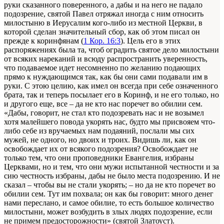
руки сказанного поверенного, а дабы и на него не падало
подозрение, святой Павел отряжал иногда с ним относить
милостыню в Иерусалим кого-либо из местной Церкви, в
которой сделан значительный сбор, как об этом писал он
прежде к коринфянам (
1 Кор. 16:3
). Цель его в этих
распоряжениях была та, чтоб оградить святое дело милостыни
от всяких нареканий и всюду распространить уверенность,
что подаваемое идет несомненно по желанию подающих
прямо к нуждающимся так, как бы они сами подавали им в
руки. С этою целию, как имел он всегда при себе означенного
брата, так и теперь посылает его в Коринф, и не его только, но
и другого еще, все – да не кто нас поречет во обилии сем.
«Дабы, говорит, не стал кто подозревать нас и не возымел
хотя малейшего повода укорять нас, будто мы присвояем что-
либо себе из вручаемых нам подаяний, послали мы сих
мужей, не одного, но двоих и троих. Видишь ли, как он
освобождает их от всякого подозрения? Освобождает не
только тем, что они проповедники Евангелия, избраны
Церквами, но и тем, что они мужи испытанной честности и за
сию честность избраны, дабы не было места подозрению. И не
сказал – чтобы вы не стали укорять; – но да не кто поречет во
обилии сем. Тут им похвала; он как бы говорит: много денег
нами переслано, и самое обилие, то есть большое количество
милостыни, может возбудить в злых людях подозрение, если
не примем предосторожности» (святой Златоуст).