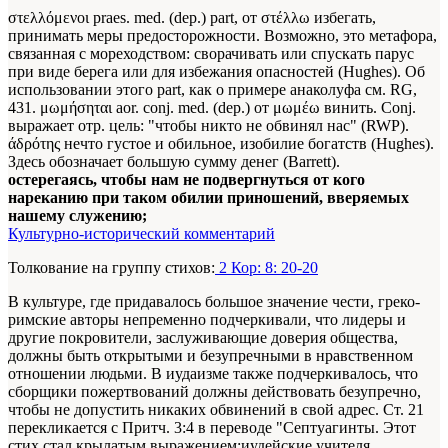
στελλόμενοι praes. med. (dep.) part, от στέλλω избегать,
принимать меры предосторожности. Возможно, это метафора,
связанная с мореходством: сворачивать или спускать парус
при виде берега или для избежания опасностей (Hughes). Об
использовании этого part, как о примере анаколуфа см. RG,
431. μωμήσηται aor. conj. med. (dep.) от μωμέω винить. Conj.
выражает отр. цель: "чтобы никто не обвинял нас" (RWP).
άδρότης нечто густое и обильное, изобилие богатств (Hughes).
Здесь обозначает большую сумму денег (Barrett).
остерегаясь, чтобы нам не подвергнуться от кого
нареканию при таком обилии приношений, вверяемых
нашему служению;
Культурно-исторический комментарий
Толкование на группу стихов:
2 Кор: 8: 20-20
В культуре, где придавалось большое значение чести, греко-
римские авторы непременно подчеркивали, что лидеры и
другие покровители, заслуживающие доверия общества,
должны быть открытыми и безупречными в нравственном
отношении людьми. В иудаизме также подчеркивалось, что
сборщики пожертвований должны действовать безупречно,
чтобы не допустить никаких обвинений в свой адрес. Ст. 21
перекликается с Притч. 3:4 в переводе "Септуагинты. Этот
стих стал крылатым выражением;иудейские учителя