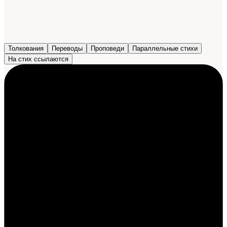
Толкования
Переводы
Проповеди
Параллельные стихи
На стих ссылаются