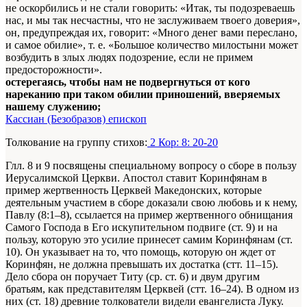
не оскорбились и не стали говорить: «Итак, ты подозреваешь
нас, и мы так несчастны, что не заслуживаем твоего доверия»,
он, предупреждая их, говорит: «Много денег вами переслано,
и самое обилие», т. е. «Большое количество милостыни может
возбудить в злых людях подозрение, если не примем
предосторожности».
остерегаясь, чтобы нам не подвергнуться от кого
нареканию при таком обилии приношений, вверяемых
нашему служению;
Кассиан (Безобразов) епископ
Толкование на группу стихов:
2 Кор: 8: 20-20
Глл. 8 и 9 посвящены специальному вопросу о сборе в пользу
Иерусалимской Церкви. Апостол ставит Коринфянам в
пример жертвенность Церквей Македонских, которые
деятельным участием в сборе доказали свою любовь и к нему,
Павлу (8:1–8), ссылается на пример жертвенного обнищания
Самого Господа в Его искупительном подвиге (ст. 9) и на
пользу, которую это усилие принесет самим Коринфянам (ст.
10). Он указывает на то, что помощь, которую он ждет от
Коринфян, не должна превышать их достатка (стт. 11–15).
Дело сбора он поручает Титу (ср. ст. 6) и двум другим
братьям, как представителям Церквей (стт. 16–24). В одном из
них (ст. 18) древние толкователи видели евангелиста Луку.