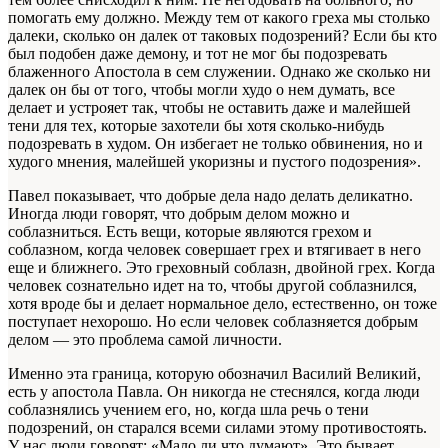
помогать ему должно. Между тем от какого греха мы столько
далеки, сколько он далек от таковых подозрений? Если бы кто
был подобен даже демону, и тот не мог бы подозревать
блаженного Апостола в сем служении. Однако же сколько ни
далек он бы от того, чтобы могли худо о нем думать, все
делает и устрояет так, чтобы не оставить даже и малейшей
тени для тех, которые захотели бы хотя сколько-нибудь
подозревать в худом. Он избегает не только обвинения, но и
худого мнения, малейшей укоризны и пустого подозрения».
Павел показывает, что добрые дела надо делать деликатно.
Иногда люди говорят, что добрым делом можно и
соблазниться. Есть вещи, которые являются грехом и
соблазном, когда человек совершает грех и втягивает в него
еще и ближнего. Это греховный соблазн, двойной грех. Когда
человек сознательно идет на то, чтобы другой соблазнился,
хотя вроде бы и делает нормальное дело, естественно, он тоже
поступает нехорошо. Но если человек соблазняется добрым
делом — это проблема самой личности.
Именно эта граница, которую обозначил Василий Великий,
есть у апостола Павла. Он никогда не стеснялся, когда люди
соблазнялись учением его, но, когда шла речь о тени
подозрений, он старался всеми силами этому противостоять.
У нас люди говорят: «Мало ли что думают». Это бывает