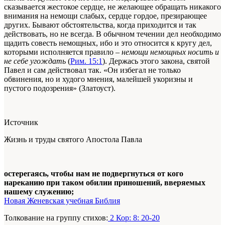
сказывается жестокое сердце, не желающее обращать никакого
внимания на немощи слабых, сердце гордое, презирающее
других. Бывают обстоятельства, когда приходится и так
действовать, но не всегда. В обычном течении дел необходимо
щадить совесть немощных, ибо и это относится к кругу дел,
которыми исполняется правило –
немощи немощных носить и
не себе угождать
(
Рим. 15:1
). Держась этого закона, святой
Павел и сам действовал так. «Он избегал не только
обвинения, но и худого мнения, малейшей укоризны и
пустого подозрения» (Златоуст).
Источник
Жизнь и труды святого Апостола Павла
остерегаясь, чтобы нам не подвергнуться от кого
нареканию при таком обилии приношений, вверяемых
нашему служению;
Новая Женевская учебная Библия
Толкование на группу стихов:
2 Кор: 8: 20-20