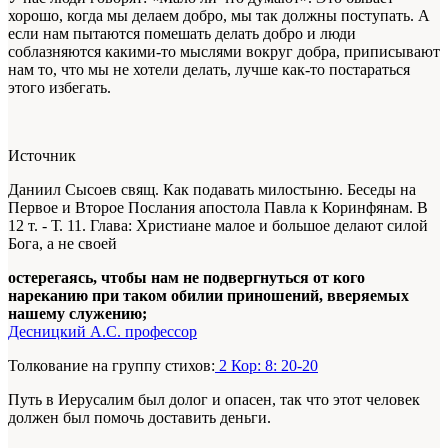
хорошо, когда мы делаем добро, мы так должны поступать. А
если нам пытаются помешать делать добро и люди
соблазняются какими-то мыслями вокруг добра, приписывают
нам то, что мы не хотели делать, лучше как-то постараться
этого избегать.
Источник
Даниил Сысоев свящ. Как подавать милостыню. Беседы на
Первое и Второе Послания апостола Павла к Коринфянам. В
12 т. - Т. 11. Глава: Христиане малое и большое делают силой
Бога, а не своей
остерегаясь, чтобы нам не подвергнуться от кого
нареканию при таком обилии приношений, вверяемых
нашему служению;
Десницкий А.С. профессор
Толкование на группу стихов:
2 Кор: 8: 20-20
Путь в Иерусалим был долог и опасен, так что этот человек
должен был помочь доставить деньги.