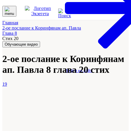
Главная
2-ое послание к Коринфянам ап. Павла
Глава 8
Стих 20
Обучающее видео
2-ое послание к Коринфянам
ап. Павла 8 глава 20 стих
Войти на сайт
19