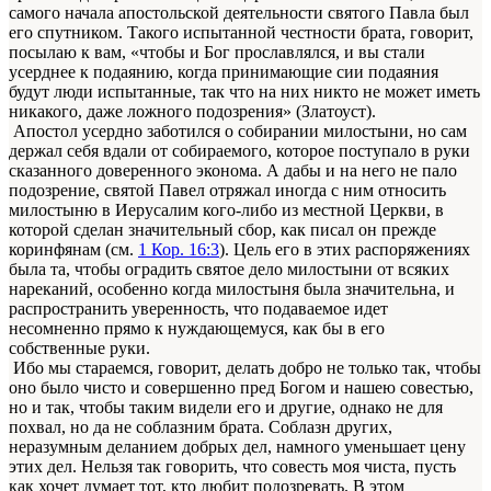
самого начала апостольской деятельности святого Павла был
его спутником. Такого испытанной честности брата, говорит,
посылаю к вам, «чтобы и Бог прославлялся, и вы стали
усерднее к подаянию, когда принимающие сии подаяния
будут люди испытанные, так что на них никто не может иметь
никакого, даже ложного подозрения» (Златоуст).
Апостол усердно заботился о собирании милостыни, но сам
держал себя вдали от собираемого, которое поступало в руки
сказанного доверенного эконома. А дабы и на него не пало
подозрение, святой Павел отряжал иногда с ним относить
милостыню в Иерусалим кого-либо из местной Церкви, в
которой сделан значительный сбор, как писал он прежде
коринфянам (см.
1 Кор. 16:3
). Цель его в этих распоряжениях
была та, чтобы оградить святое дело милостыни от всяких
нареканий, особенно когда милостыня была значительна, и
распространить уверенность, что подаваемое идет
несомненно прямо к нуждающемуся, как бы в его
собственные руки.
Ибо мы стараемся, говорит, делать добро не только так, чтобы
оно было чисто и совершенно пред Богом и нашею совестью,
но и так, чтобы таким видели его и другие, однако не для
похвал, но да не соблазним брата. Соблазн других,
неразумным деланием добрых дел, намного уменьшает цену
этих дел. Нельзя так говорить, что совесть моя чиста, пусть
как хочет думает тот, кто любит подозревать. В этом