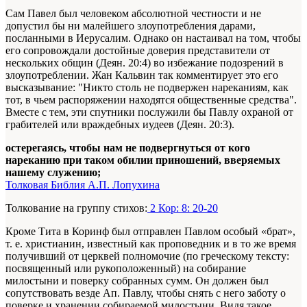
Сам Павел был человеком абсолютной честности и не
допустил бы ни малейшего злоупотребления дарами,
посланными в Иерусалим. Однако он настаивал на том, чтобы
его сопровождали достойные доверия представители от
нескольких общин (Деян. 20:4) во избежание подозрений в
злоупотреблении. Жан Кальвин так комментирует это его
высказывание: "Никто столь не подвержен нареканиям, как
тот, в чьем распоряжении находятся общественные средства".
Вместе с тем, эти спутники послужили бы Павлу охраной от
грабителей или враждебных иудеев (Деян. 20:3).
остерегаясь, чтобы нам не подвергнуться от кого
нареканию при таком обилии приношений, вверяемых
нашему служению;
Толковая Библия А.П. Лопухина
Толкование на группу стихов:
2 Кор: 8: 20-20
Кроме Тита в Коринф был отправлен Павлом особый «брат»,
т. е. христианин, известный как проповедник и в то же время
получивший от церквей полномочие (по греческому тексту:
посвященный или рукоположенный) на собирание
милостыни и поверку собранных сумм. Он должен был
сопутствовать везде Ап. Павлу, чтобы снять с него заботу о
поверке и хранении собираемой милостыни. Видя такое