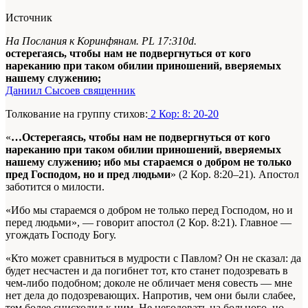
Источник
На Послания к Коринфянам. PL 17:310d.
остерегаясь, чтобы нам не подвергнуться от кого
нареканию при таком обилии приношений, вверяемых
нашему служению;
Даниил Сысоев священник
Толкование на группу стихов:
2 Кор: 8: 20-20
«
…Остерегаясь, чтобы нам не подвергнуться от кого
нареканию при таком обилии приношений, вверяемых
нашему служению; ибо мы стараемся о добром не только
пред Господом, но и пред людьми
» (2 Кор. 8:20–21). Апостол
заботится о милости.
«Ибо мы стараемся о добром не только перед Господом, но и
перед людьми», — говорит апостол (2 Кор. 8:21). Главное —
угождать Господу Богу.
«Кто может сравниться в мудрости с Павлом? Он не сказал: да
будет несчастен и да погибнет тот, кто станет подозревать в
чем-либо подобном; доколе не обличает меня совесть — мне
нет дела до подозревающих. Напротив, чем они были слабее,
тем более снисходил к ним. Не негодовать на больного, но