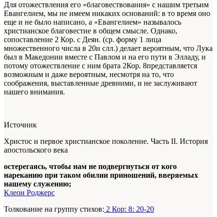
Для отожествления его «благовествования» с нашим третьим
Евангелием, мы не имеем никаких оснований: в то время оно
еще и не было написано, а «Евангелием» называлось
христианское благовестие в общем смысле. Однако,
сопоставление 2 Кор. с Деян. (ср. форму 1 лица
множественного числа в 20и слл.) делает вероятным, что Лука
был в Македонии вместе с Павлом и на его пути в Элладу, и
потому отожествление с ним брата 2Кор. 8представляется
возможным и даже вероятным, несмотря на то, что
соображения, выставленные древними, и не заслуживают
нашего внимания.
Источник
Христос и первое христианское поколение. Часть II. История
апостольского века
остерегаясь, чтобы нам не подвергнуться от кого
нареканию при таком обилии приношений, вверяемых
нашему служению;
Клеон Роджерс
Толкование на группу стихов:
2 Кор: 8: 20-20