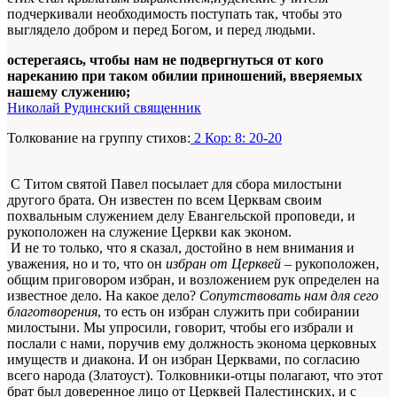
подчеркивали необходимость поступать так, чтобы это
выглядело добром и перед Богом, и перед людьми.
остерегаясь, чтобы нам не подвергнуться от кого
нареканию при таком обилии приношений, вверяемых
нашему служению;
Николай Рудинский священник
Толкование на группу стихов:
2 Кор: 8: 20-20
С Титом святой Павел посылает для сбора милостыни
другого брата. Он известен по всем Церквам своим
похвальным служением делу Евангельской проповеди, и
рукоположен на служение Церкви как эконом.
И не то только, что я сказал, достойно в нем внимания и
уважения, но и то, что он
избран от Церквей
– рукоположен,
общим приговором избран, и возложением рук определен на
известное дело. На какое дело?
Сопутствовать нам для сего
благотворения
, то есть он избран служить при собирании
милостыни. Мы упросили, говорит, чтобы его избрали и
послали с нами, поручив ему должность эконома церковных
имуществ и диакона. И он избран Церквами, по согласию
всего народа (Златоуст). Толковники-отцы полагают, что этот
брат был доверенное лицо от Церквей Палестинских, и с